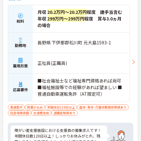
月収
20.2万円～20.2万円
程度 諸手当含む
年収
299万円～299万円
程度 賞与3.0ヵ月
給料
の場合
長野県 下伊那郡松川町 元大島1593-1
勤務地
正社員(正職員)
雇用形態
■社会福祉士など福祉専門資格あれば尚可
■福祉施設等での経験があれば望ましい ■
応募要件
普通自動車運転免許（AT限定可）
車通勤可
残業少なめ
年間休日110日以上
産休･育休･介護休暇取得実績あり
社会保険完備
交通費支給
退職金制度あり
障がい者支援施設における支援員の募集求人です！
年間休日数120日以上！しっかりお休みがとれ、残