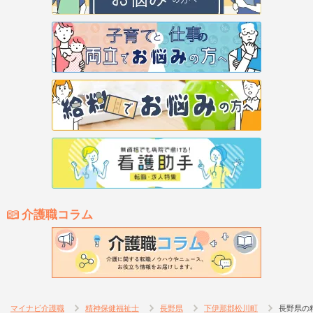
介護職コラム
マイナビ介護職
精神保健福祉士
長野県
下伊那郡松川町
長野県の