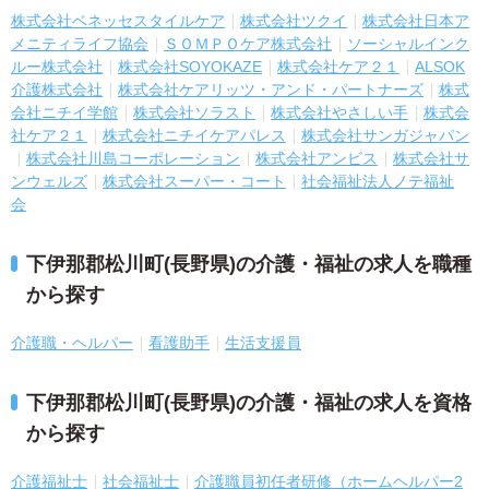
株式会社ベネッセスタイルケア
株式会社ツクイ
株式会社日本ア
メニティライフ協会
ＳＯＭＰＯケア株式会社
ソーシャルインク
ルー株式会社
株式会社SOYOKAZE
株式会社ケア２１
ALSOK
介護株式会社
株式会社ケアリッツ・アンド・パートナーズ
株式
会社ニチイ学館
株式会社ソラスト
株式会社やさしい手
株式会
社ケア２１
株式会社ニチイケアパレス
株式会社サンガジャパン
株式会社川島コーポレーション
株式会社アンビス
株式会社サ
ンウェルズ
株式会社スーパー・コート
社会福祉法人ノテ福祉
会
下伊那郡松川町(長野県)の介護・福祉の求人を職種
から探す
介護職・ヘルパー
看護助手
生活支援員
下伊那郡松川町(長野県)の介護・福祉の求人を資格
から探す
介護福祉士
社会福祉士
介護職員初任者研修（ホームヘルパー2