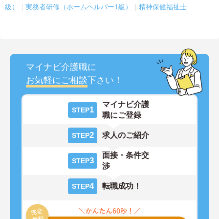
級）
実務者研修（ホームヘルパー1級）
精神保健福祉士
マイナビ介護職に
お気軽にご相談
下さい！
マイナビ介護
1
STEP
職にご登録
2
求人のご紹介
STEP
面接・条件交
3
STEP
渉
4
転職成功！
STEP