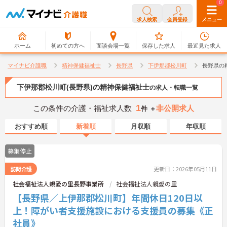
0
0
求人検索
会員登録
メニュー
ホーム
初めての方へ
面談会場一覧
保存した求人
最近見た求人
マイナビ介護職
精神保健福祉士
長野県
下伊那郡松川町
長野県の
下伊那郡松川町(長野県)の精神保健福祉士
の求人・転職一覧
1
この条件の介護・福祉求人数
非公開求人
件 ＋
おすすめ順
新着順
月収順
年収順
募集停止
訪問介護
更新日：2026年05月11日
社会福祉法人親愛の里長野事業所
社会福祉法人親愛の里
【長野県／上伊那郡松川町】年間休日120日以
上！障がい者支援施設における支援員の募集《正
社員》