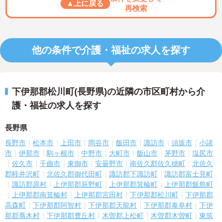
▲上に戻る
再検索
他の条件で介護・福祉の求人を探す
下伊那郡松川町(長野県)の近隣の市区町村から介
護・福祉の求人を探す
長野県
長野市
松本市
上田市
岡谷市
飯田市
諏訪市
須坂市
小諸
市
伊那市
駒ヶ根市
中野市
大町市
飯山市
茅野市
塩尻市
佐久市
千曲市
東御市
安曇野市
南佐久郡佐久穂町
北佐久
郡軽井沢町
北佐久郡御代田町
諏訪郡下諏訪町
諏訪郡富士見町
諏訪郡原村
上伊那郡辰野町
上伊那郡箕輪町
上伊那郡飯島町
上伊那郡南箕輪村
上伊那郡宮田村
下伊那郡松川町
下伊那郡
高森町
下伊那郡阿智村
下伊那郡天龍村
下伊那郡泰阜村
下伊
那郡喬木村
下伊那郡豊丘村
木曽郡上松町
木曽郡木曽町
東筑