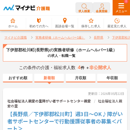
0
0
求人検索
会員登録
メニュー
ホーム
初めての方へ
面談会場一覧
保存した求人
最近見た求人
マイナビ介護職
実務者研修（ホームヘルパー1級）
長野県
下伊那郡松
下伊那郡松川町(長野県)の実務者研修（ホームヘルパー1級）
の求人・転職一覧
4
この条件の介護・福祉求人数
非公開求人
件 ＋
おすすめ順
新着順
月収順
年収順
更新日：2026年05月22日
社会福祉法人親愛の里障がい者サポートセンター親愛
社会福祉法人親
愛の里
【長野県／下伊那郡松川町】週3日～OK♪障がい
者サポートセンターで行動援護従事者の募集＜パ
ート＞