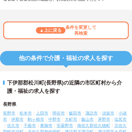
条件を変更して
▲上に戻る
再検索
他の条件で介護・福祉の求人を探す
下伊那郡松川町(長野県)の近隣の市区町村から介
護・福祉の求人を探す
長野県
長野市
松本市
上田市
岡谷市
飯田市
諏訪市
須坂市
小諸
市
伊那市
駒ヶ根市
中野市
大町市
飯山市
茅野市
塩尻市
佐久市
千曲市
東御市
安曇野市
南佐久郡佐久穂町
北佐久
郡軽井沢町
北佐久郡御代田町
諏訪郡下諏訪町
諏訪郡富士見町