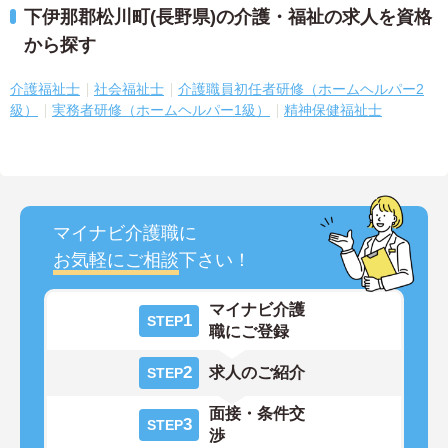
下伊那郡松川町(長野県)の介護・福祉の求人を資格
から探す
介護福祉士
社会福祉士
介護職員初任者研修（ホームヘルパー2
級）
実務者研修（ホームヘルパー1級）
精神保健福祉士
マイナビ介護職に
お気軽にご相談
下さい！
マイナビ介護
1
STEP
職にご登録
2
求人のご紹介
STEP
面接・条件交
3
STEP
渉