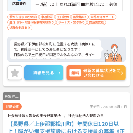
応募要件
ー2級）以上 あれば尚可 ■経験1年以上 必須
駅から徒歩10分以内
車通勤可
土日祝休
無資格OK
資格取得サポート
産休･育休･介護休暇取得実績あり
ボーナス・賞与あり
交通費支給
退職金制度あり
長野県／下伊那郡松川町に位置する病院（病棟）に
て、看護助手としてのお仕事となります！
日勤のみで土日祝日が固定でお休みなので、ライフ
バランスを保ちながらお仕事できます！
週2日～の勤務の相談も可能なので、ご自身のご都
最新の募集状況を問
合に合わせることもできます！
詳細を見る
無料
い合わせる
ご興味ある方は面接ポイントをお伝えしますので、
お気軽にお問い合わせください♪
募集停止
訪問介護
更新日：2026年05月11日
社会福祉法人親愛の里長野事業所
社会福祉法人親愛の里
【長野県／上伊那郡松川町】年間休日120日以
上！障がい者支援施設における支援員の募集《正