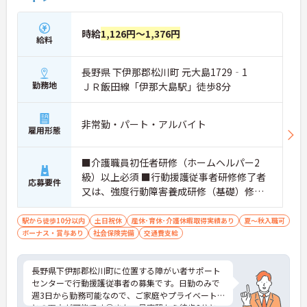
時給
1,126円～1,376円
給料
長野県 下伊那郡松川町 元大島1729‐1
勤務地
ＪＲ飯田線「伊那大島駅」徒歩8分
非常勤・パート・アルバイト
雇用形態
■介護職員初任者研修（ホームヘルパー2
級）以上必須 ■行動援護従事者研修修了者
応募要件
又は、強度行動障害養成研修（基礎）修了
者必須 ■経験必須
駅から徒歩10分以内
土日祝休
産休･育休･介護休暇取得実績あり
夏～秋入職可
ボーナス・賞与あり
社会保険完備
交通費支給
長野県下伊那郡松川町に位置する障がい者サポート
センターで行動援護従事者の募集です。日勤のみで
週3日から勤務可能なので、ご家庭やプライベート