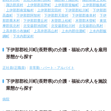
諏訪郡原村
上伊那郡辰野町
上伊那郡箕輪町
上伊那郡飯島町
上伊那郡南箕輪村
上伊那郡宮田村
下伊那郡松川町
下伊那郡
高森町
下伊那郡阿智村
下伊那郡天龍村
下伊那郡泰阜村
下伊
那郡喬木村
下伊那郡豊丘村
木曽郡上松町
木曽郡木曽町
東筑
摩郡筑北村
北安曇郡池田町
北安曇郡松川村
北安曇郡白馬村
上高井郡小布施町
上高井郡高山村
上水内郡信濃町
上水内郡飯
綱町
下水内郡栄村
下伊那郡松川町(長野県)の介護・福祉の求人を雇用
形態から探す
正社員(正職員)
非常勤・パート・アルバイト
下伊那郡松川町(長野県)の介護・福祉の求人を施設
業態から探す
病院