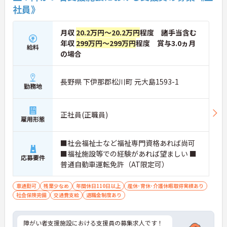
社員》
月収
20.2万円～20.2万円
程度 諸手当含む
年収
299万円～299万円
程度 賞与3.0ヵ月
給料
の場合
長野県 下伊那郡松川町 元大島1593-1
勤務地
正社員(正職員)
雇用形態
■社会福祉士など福祉専門資格あれば尚可
■福祉施設等での経験があれば望ましい ■
応募要件
普通自動車運転免許（AT限定可）
車通勤可
残業少なめ
年間休日110日以上
産休･育休･介護休暇取得実績あり
社会保険完備
交通費支給
退職金制度あり
障がい者支援施設における支援員の募集求人です！