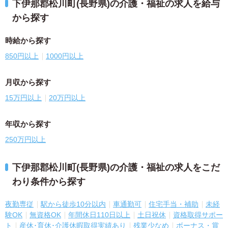
下伊那郡松川町(長野県)の介護・福祉の求人を給与
から探す
時給から探す
850円以上
1000円以上
月収から探す
15万円以上
20万円以上
年収から探す
250万円以上
下伊那郡松川町(長野県)の介護・福祉の求人をこだ
わり条件から探す
夜勤専従
駅から徒歩10分以内
車通勤可
住宅手当・補助
未経
験OK
無資格OK
年間休日110日以上
土日祝休
資格取得サポー
ト
産休･育休･介護休暇取得実績あり
残業少なめ
ボーナス・賞