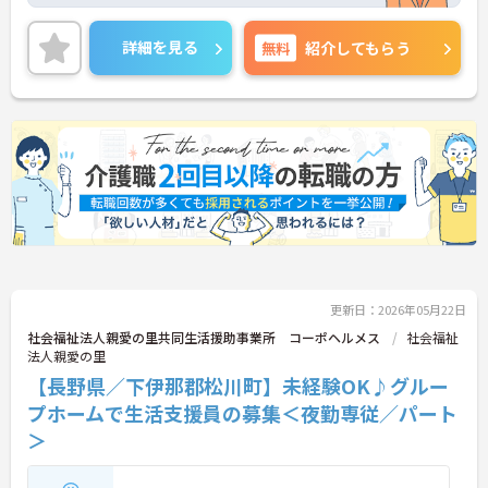
との両立が可能です◎また、最寄駅から徒歩8分と
アクセス良好で通勤もラクラクです♪ご興味のある
方はご面接のポイントお伝えしますのでご気軽にお
詳細を見る
無料
紹介してもらう
問い合わせください。
更新日：2026年05月22日
社会福祉法人親愛の里共同生活援助事業所 コーポヘルメス
社会福祉
法人親愛の里
【長野県／下伊那郡松川町】未経験OK♪グルー
プホームで生活支援員の募集＜夜勤専従／パート
＞