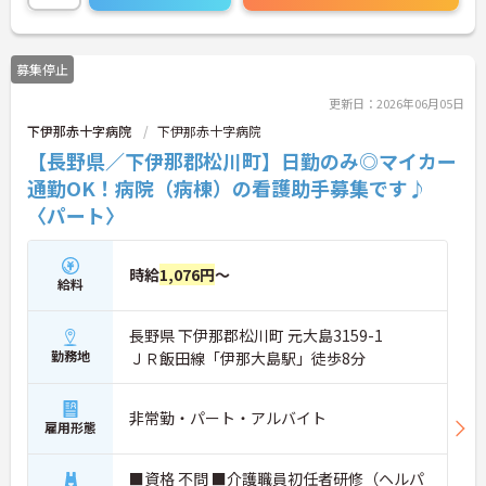
募集停止
更新日：2026年06月05日
下伊那赤十字病院
下伊那赤十字病院
【長野県／下伊那郡松川町】日勤のみ◎マイカー
通勤OK！病院（病棟）の看護助手募集です♪
〈パート〉
時給
1,076円
～
給料
長野県 下伊那郡松川町 元大島3159-1
勤務地
ＪＲ飯田線「伊那大島駅」徒歩8分
非常勤・パート・アルバイト
雇用形態
■資格 不問 ■介護職員初任者研修（ヘルパ