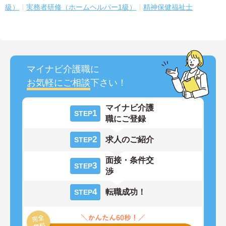
級）
実務者研修（ホームヘルパー1級）
精神保健福祉士
マイナビ介護職に
お気軽にご相談
下さい！
マイナビ介護
1
STEP
職にご登録
2
求人のご紹介
STEP
面接・条件交
3
STEP
渉
4
転職成功！
STEP