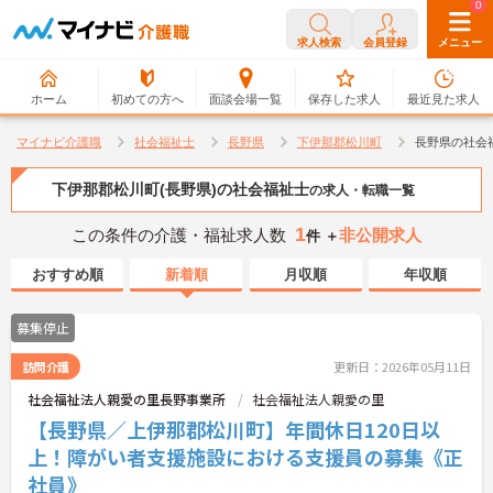
0
0
求人検索
会員登録
メニュー
ホーム
初めての方へ
面談会場一覧
保存した求人
最近見た求人
マイナビ介護職
社会福祉士
長野県
下伊那郡松川町
長野県の社会
下伊那郡松川町(長野県)の社会福祉士
の求人・転職一覧
1
この条件の介護・福祉求人数
非公開求人
件 ＋
おすすめ順
新着順
月収順
年収順
募集停止
訪問介護
更新日：2026年05月11日
社会福祉法人親愛の里長野事業所
社会福祉法人親愛の里
【長野県／上伊那郡松川町】年間休日120日以
上！障がい者支援施設における支援員の募集《正
社員》