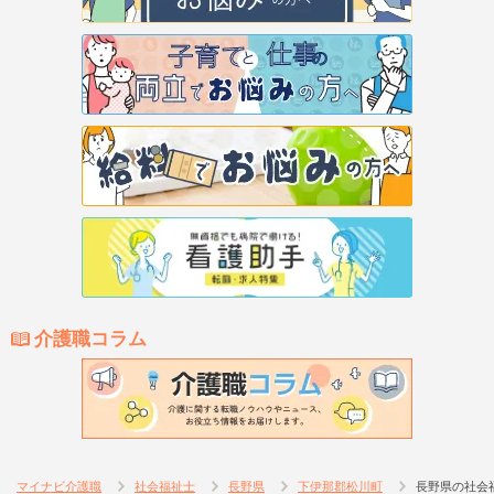
介護職コラム
マイナビ介護職
社会福祉士
長野県
下伊那郡松川町
長野県の社会