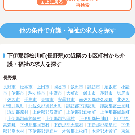
▲上に戻る
再検索
他の条件で介護・福祉の求人を探す
下伊那郡松川町(長野県)の近隣の市区町村から介
護・福祉の求人を探す
長野県
長野市
松本市
上田市
岡谷市
飯田市
諏訪市
須坂市
小諸
市
伊那市
駒ヶ根市
中野市
大町市
飯山市
茅野市
塩尻市
佐久市
千曲市
東御市
安曇野市
南佐久郡佐久穂町
北佐久
郡軽井沢町
北佐久郡御代田町
諏訪郡下諏訪町
諏訪郡富士見町
諏訪郡原村
上伊那郡辰野町
上伊那郡箕輪町
上伊那郡飯島町
上伊那郡南箕輪村
上伊那郡宮田村
下伊那郡松川町
下伊那郡
高森町
下伊那郡阿智村
下伊那郡天龍村
下伊那郡泰阜村
下伊
那郡喬木村
下伊那郡豊丘村
木曽郡上松町
木曽郡木曽町
東筑