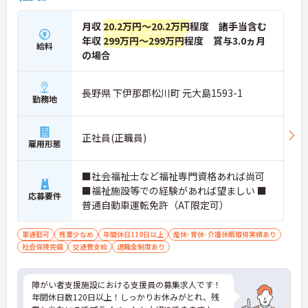
月収
20.2万円～20.2万円
程度 諸手当含む
年収
299万円～299万円
程度 賞与3.0ヵ月
給料
の場合
長野県 下伊那郡松川町 元大島1593-1
勤務地
正社員(正職員)
雇用形態
■社会福祉士など福祉専門資格あれば尚可
■福祉施設等での経験があれば望ましい ■
応募要件
普通自動車運転免許（AT限定可）
車通勤可
残業少なめ
年間休日110日以上
産休･育休･介護休暇取得実績あり
社会保険完備
交通費支給
退職金制度あり
障がい者支援施設における支援員の募集求人です！
年間休日数120日以上！しっかりお休みがとれ、残