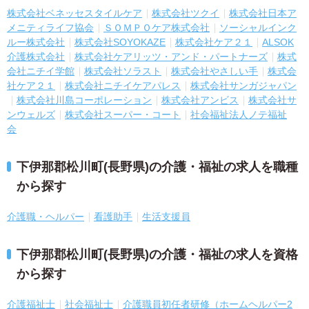
株式会社ベネッセスタイルケア
株式会社ツクイ
株式会社日本ア
メニティライフ協会
ＳＯＭＰＯケア株式会社
ソーシャルインク
ルー株式会社
株式会社SOYOKAZE
株式会社ケア２１
ALSOK
介護株式会社
株式会社ケアリッツ・アンド・パートナーズ
株式
会社ニチイ学館
株式会社ソラスト
株式会社やさしい手
株式会
社ケア２１
株式会社ニチイケアパレス
株式会社サンガジャパン
株式会社川島コーポレーション
株式会社アンビス
株式会社サ
ンウェルズ
株式会社スーパー・コート
社会福祉法人ノテ福祉
会
下伊那郡松川町(長野県)の介護・福祉の求人を職種
から探す
介護職・ヘルパー
看護助手
生活支援員
下伊那郡松川町(長野県)の介護・福祉の求人を資格
から探す
介護福祉士
社会福祉士
介護職員初任者研修（ホームヘルパー2