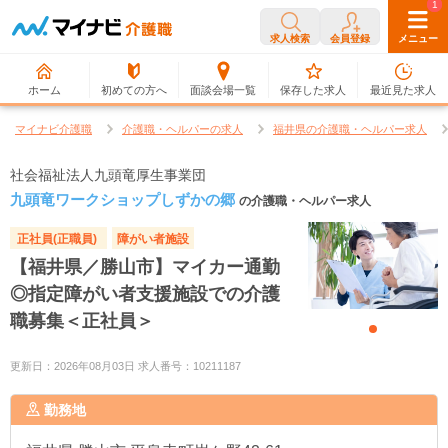
0
1
求人検索
会員登録
メニュー
ホーム
初めての方へ
面談会場一覧
保存した求人
最近見た求人
マイナビ介護職
介護職・ヘルパーの求人
福井県の介護職・ヘルパー求人
社会福祉法人九頭竜厚生事業団
九頭竜ワークショップしずかの郷
の介護職・ヘルパー求人
正社員(正職員)
障がい者施設
【福井県／勝山市】マイカー通勤
◎指定障がい者支援施設での介護
職募集＜正社員＞
更新日：2026年08月03日 求人番号：10211187
勤務地