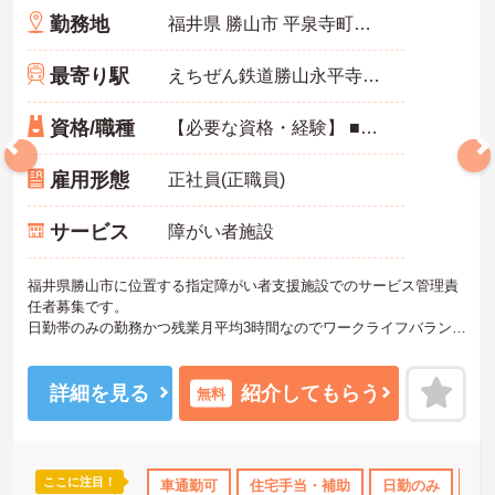
勤務地
福井県 勝山市 平泉寺町岩ヶ野第42-61
最寄り駅
えちぜん鉄道勝山永平寺線「勝山駅」バス・車14分
資格/職種
【必要な資格・経験】 ■普通自動車免許一種 必須 ■サービス管理責任者 必須
雇用形態
正社員(正職員)
サービス
障がい者施設
福井県勝山市に位置する指定障がい者支援施設でのサービス管理責
任者募集です。
日勤帯のみの勤務かつ残業月平均3時間なのでワークライフバランス
を重視している方におすすめの求人です♪
ご興味のある方はご面接のポイントお伝えしますのでご気軽にお問
合せください。
詳細を見る
紹介してもらう
無料
ここに注目！
無資格OK
年間休日110日以上
車通勤可
住宅手当・補助
夏～秋入職可
ボーナス・賞与あ
日勤のみ
年