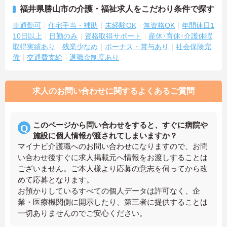
福井県勝山市の介護・福祉求人をこだわり条件で探す
車通勤可
住宅手当・補助
未経験OK
無資格OK
年間休日1
10日以上
日勤のみ
資格取得サポート
産休･育休･介護休暇
取得実績あり
残業少なめ
ボーナス・賞与あり
社会保険完
備
交通費支給
退職金制度あり
求人のお問い合わせに関するよくあるご質問
このページから問い合わせをすると、すぐに病院や
施設に個人情報が渡されてしまいますか？
マイナビ介護職へのお問い合わせになりますので、お問
い合わせ後すぐに求人掲載元へ情報をお渡しすることは
ございません。ご本人様より応募の意志を伺ってから改
めて応募となります。
お預かりしているすべての個人データは許可なく、企
業・医療機関側に開示したり、第三者に提供することは
一切ありませんのでご安心ください。