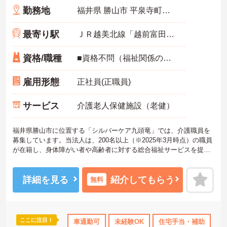
勤務地
福井県 勝山市 平泉寺町岩ケ野第42-61
最寄り駅
ＪＲ越美北線「越前富田駅」バス・車7分
資格/職種
■資格不問（福祉関係の資格や介護職員初任者研修（ヘルパー2級）以上、介護福祉士 いずれかあれば尚可）※福祉施設に経験ある方・福祉関係の資格者優遇有 ■普通自動車免許必須（ＡＴ限定可） ■必要なＰＣスキル：専用のパソコンソフトを使用して記録を行いますので、ワードを使用できる程度のスキルがあると良いです
雇用形態
正社員(正職員)
サービス
介護老人保健施設（老健）
福井県勝山市に位置する「シルバーケア九頭竜」では、介護職員を
募集しています。当法人は、200名以上（※2025年3月時点）の職員
が在籍し、身体障がい者や高齢者に対する総合福祉サービスを提供
しています。年間休日は112日で、残業は少なく、プライベートとの
両立が可能です。職場は家庭的な雰囲気で、幅広い年齢層の方が活
躍中。未経験者でも安心して働けるよう、マンツーマンでの丁寧な
詳細を見る
紹介してもらう
無料
指導を行っています。チームワークを大切にし、利用者様の心に寄
り添える方をお待ちしています。ご興味のある方には、面接対策ポ
イントなど、さらに詳細をお話ししますのでお気軽にご相談くださ
い！
ここに注目！
車通勤可
未経験OK
住宅手当・補助
無