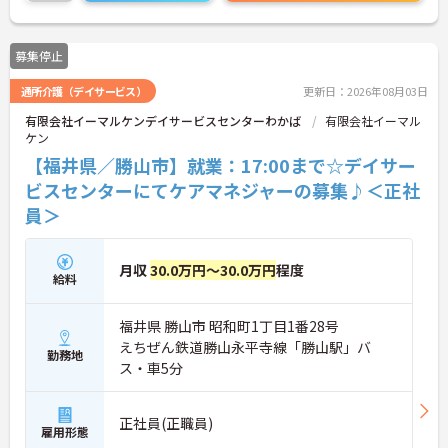
に詳細をお話しいたしますのでお気軽にご相談くだ
さい！
募集停止
通所介護（デイサービス）
更新日：2026年08月03日
有限会社イーマルケンデイサービスセンターわかば
有限会社イーマル
ケン
【福井県／勝山市】就業：17:00まで☆デイサー
ビスセンターにてケアマネジャーの募集♪＜正社
員＞
月収
30.0万円～30.0万円
程度
給料
福井県 勝山市 昭和町1丁目1番28号
えちぜん鉄道勝山永平寺線「勝山駅」バ
勤務地
ス・車5分
正社員(正職員)
雇用形態