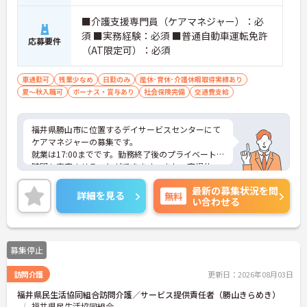
■介護支援専門員（ケアマネジャー）：必
須 ■実務経験：必須 ■普通自動車運転免許
応募要件
（AT限定可）：必須
車通勤可
残業少なめ
日勤のみ
産休･育休･介護休暇取得実績あり
夏～秋入職可
ボーナス・賞与あり
社会保険完備
交通費支給
福井県勝山市に位置するデイサービスセンターにて
ケアマネジャーの募集です。
就業は17:00までです。勤務終了後のプライベートな
時間も充実させることができます。また、育児休
業・介護休業の取得実績もあり、ライフステージが
最新の募集状況を問
変化しても安心してお勤めいただける環境です。
詳細を見る
無料
い合わせる
ご興味のある方には、面接対策ポイントなど、さら
に詳細をお話しいたしますのでお気軽にご相談くだ
さい！
募集停止
訪問介護
更新日：2026年08月03日
福井県民生活協同組合訪問介護／サービス提供責任者（勝山きらめき）
福井県民生活協同組合