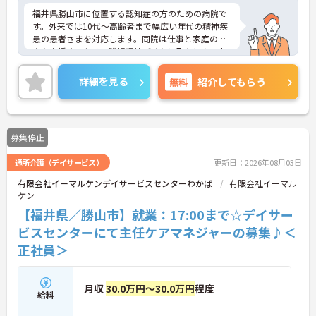
福井県勝山市に位置する認知症の方のための病院で
す。外来では10代～高齢者まで幅広い年代の精神疾
患の患者さまを対応します。同院は仕事と家庭の両
立を支援するための職場環境づくりに取り組んでお
り、制度改革を進めています。年間休日は120日と
多く、プライベートの時間も確保しやすいです。ご
詳細を見る
無料
紹介してもらう
興味のある方には、面接対策ポイントなど、さらに
詳細をお話ししますのでお気軽にご相談ください！
募集停止
通所介護（デイサービス）
更新日：2026年08月03日
有限会社イーマルケンデイサービスセンターわかば
有限会社イーマル
ケン
【福井県／勝山市】就業：17:00まで☆デイサー
ビスセンターにて主任ケアマネジャーの募集♪＜
正社員＞
月収
30.0万円～30.0万円
程度
給料