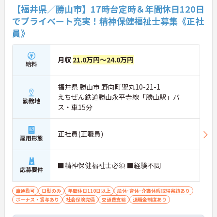
【福井県／勝山市】17時台定時＆年間休日120日
でプライベート充実！精神保健福祉士募集《正社
員》
月収
21.0万円～24.0万円
給料
福井県 勝山市 野向町聖丸10-21-1
えちぜん鉄道勝山永平寺線「勝山駅」バ
勤務地
ス・車15分
正社員(正職員)
雇用形態
■精神保健福祉士必須 ■経験不問
応募要件
車通勤可
日勤のみ
年間休日110日以上
産休･育休･介護休暇取得実績あり
ボーナス・賞与あり
社会保険完備
交通費支給
退職金制度あり