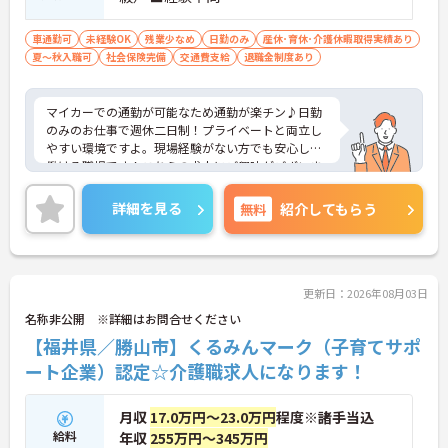
車通勤可
未経験OK
残業少なめ
日勤のみ
産休･育休･介護休暇取得実績あり
夏～秋入職可
社会保険完備
交通費支給
退職金制度あり
マイカーでの通勤が可能なため通勤が楽チン♪日勤
のみのお仕事で週休二日制！プライベートと両立し
やすい環境ですよ。現場経験がない方でも安心して
働ける職場です！こちらの求人にご興味がございま
したら面接のポイントもお伝えしますので是非ご応
募お待ちしております。
詳細を見る
無料
紹介してもらう
更新日：2026年08月03日
名称非公開 ※詳細はお問合せください
【福井県／勝山市】くるみんマーク（子育てサポ
ート企業）認定☆介護職求人になります！
月収
17.0万円～23.0万円
程度※諸手当込
給料
年収
255万円～345万円