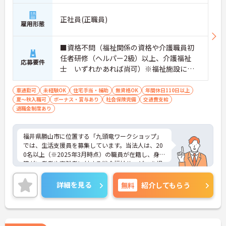
正社員(正職員)
雇用形態
■資格不問（福祉関係の資格や介護職員初
任者研修（ヘルパー2級）以上、介護福祉
応募要件
士 いずれかあれば尚可）※福祉施設に経
験ある方・福祉関係の資格者優遇有 ■普通
自動車免許必須（ＡＴ限定可） ■必要なＰ
車通勤可
未経験OK
住宅手当・補助
無資格OK
年間休日110日以上
夏～秋入職可
ボーナス・賞与あり
Ｃスキル：専用のパソコンソフトを使用し
社会保険完備
交通費支給
退職金制度あり
て記録を行いますので、ワードを使用でき
る程度のスキルがあると良いです
福井県勝山市に位置する「九頭竜ワークショップ」
では、生活支援員を募集しています。当法人は、20
0名以上（※2025年3月時点）の職員が在籍し、身体
障がい者者や高齢者に対する総合福祉サービスを提
供しています。年間休日は112日で、残業は少な
く、プライベートとの両立が可能です。職場は家庭
詳細を見る
無料
紹介してもらう
的な雰囲気で、幅広い年齢層の方が活躍中。未経験
者でも安心して働けるよう、マンツーマンでの丁寧
な指導を行っています。チームワークを大切にし、
利用者様の心に寄り添える方をお待ちしています。