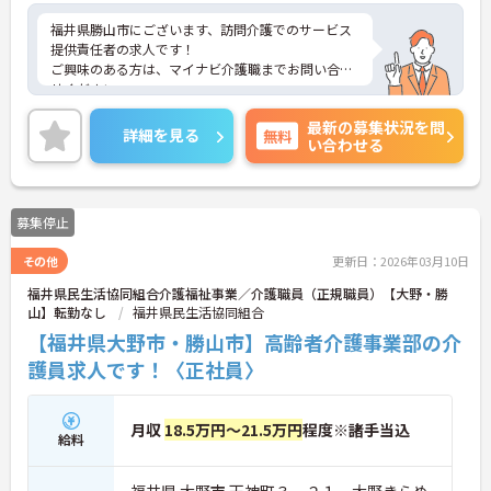
福井県勝山市にございます、訪問介護でのサービス
提供責任者の求人です！
ご興味のある方は、マイナビ介護職までお問い合わ
せください。
最新の募集状況を問
詳細を見る
無料
い合わせる
募集停止
その他
更新日：2026年03月10日
福井県民生活協同組合介護福祉事業／介護職員（正規職員）【大野・勝
山】転勤なし
福井県民生活協同組合
【福井県大野市・勝山市】高齢者介護事業部の介
護員求人です！〈正社員〉
月収
18.5万円～21.5万円
程度※諸手当込
給料
福井県 大野市 天神町３－２１ 大野きらめ