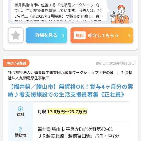
福井県勝山市に位置する「九頭竜ワークショップ」
では、生活支援員を募集しています。当法人は、20
0名以上（※2025年3月時点）の職員が在籍し、身体
障がい者や高齢者に対する総合福祉サービスを提供
しています。年間休日は112日で、残業は少なく、
プライベートとの両立が可能です。職場は家庭的な
詳細を見る
無料
紹介してもらう
雰囲気で、幅広い年齢層の方が活躍中。未経験者で
も安心して働けるよう、マンツーマンでの丁寧な指
導を行っています。チームワークを大切にし、利用
者様の心に寄り添える方をお待ちしています。ご興
味のある方には、面接対策ポイントなど、さらに詳
障がい者施設
更新日：2026年08月03日
細をお話ししますのでお気軽にご相談ください！
社会福祉法人九頭竜厚生事業団九頭竜ワークショップ上野の郷
社会福
祉法人九頭竜厚生事業団
【福井県／勝山市】無資格OK！賞与4ヶ月分の実
績♪者支援施設での生活支援員募集《正社員》
月収
17.6万円～23.7万円
給料
福井県 勝山市 平泉寺町岩ケ野第42-61
勤務地
ＪＲ越美北線「越前富田駅」バス・車7分