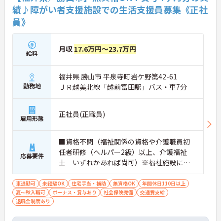
績♪障がい者支援施設での生活支援員募集《正社
員》
月収
17.6万円～23.7万円
給料
福井県 勝山市 平泉寺町岩ケ野第42-61
勤務地
ＪＲ越美北線「越前富田駅」バス・車7分
正社員(正職員)
雇用形態
■資格不問（福祉関係の資格や介護職員初
任者研修（ヘルパー2級）以上、介護福祉
応募要件
士 いずれかあれば尚可）※福祉施設に経
験ある方・福祉関係の資格者優遇有 ■普通
自動車免許必須（ＡＴ限定可） ■必要なＰ
車通勤可
未経験OK
住宅手当・補助
無資格OK
年間休日110日以上
夏～秋入職可
ボーナス・賞与あり
Ｃスキル：専用のパソコンソフトを使用し
社会保険完備
交通費支給
退職金制度あり
て記録を行いますので、ワードを使用でき
る程度のスキルがあると良いです