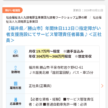
障がい者施設
更新日：2026年03月11日
社会福祉法人九頭竜厚生事業団九頭竜ワークショップ上野の郷
社会福
祉法人九頭竜厚生事業団
【福井県／勝山市】年間休日112日◎指定障がい
者支援施設にてサービス管理責任者募集♪＜正社
員＞
月収
19.7万円
～程度 ※諸手当込み
給料
年収
304万円～366万円
程度 ※想定年収
福井県 勝山市 平泉寺町岩ケ野42-61
勤務地
ＪＲ越美北線「越前富田駅」バス・車15分
正社員(正職員)
雇用形態
【必要な資格・経験】 ■サービス管理責任
応募要件
者：必須 ■普通自動車免許一種：必須