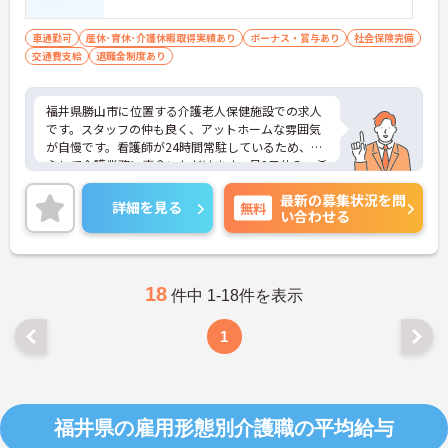
車通勤可
産休･育休･介護休暇取得実績あり
ボーナス・賞与あり
社会保険完備
交通費支給
退職金制度あり
福井県勝山市に位置する介護老人保健施設での求人
です。スタッフの仲も良く、アットホームな雰囲気
が自慢です。看護師が24時間常駐しているため、安
心して介護業務に専念いただけます。月9日休み、希
望休も2～3日の考慮がありますので、プライベート
最新の募集状況を問
の予定も立ていやすいです。
詳細を見る
無料
い合わせる
ご興味ある方には、面接対策ポイントなど、詳細を
お話しいたしますのでお気軽にご相談ください。
18
件中 1-18件を表示
1
福井県の雇用形態別介護職の平均給与