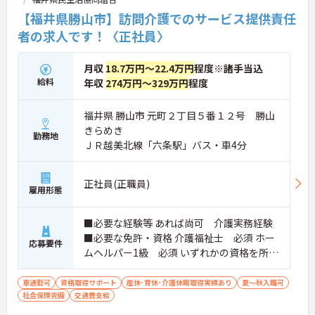
【福井県勝山市】訪問介護でのサービス提供責任
者の求人です！〈正社員〉
月収
18.7万円～22.4万円
程度※諸手当込
給料
年収
274万円～329万円
程度
福井県 勝山市 元町２丁目５番１２号 勝山
きらめき
勤務地
ＪＲ越美北線「六条駅」バス・車4分
正社員(正職員)
雇用形態
■必要な経験等 あれば尚可 介護実務経験
■必要な免許・資格 介護福祉士 必須 ホー
応募要件
ムヘルパー1級 必須 いずれかの資格を所持
で可 普通自動車運転免許 必須（ＡＴ限定
可）
車通勤可
資格取得サポート
産休･育休･介護休暇取得実績あり
夏～秋入職可
社会保険完備
交通費支給