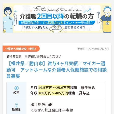
介護老人保健施設（老健）
更新日：2025年02月27日
名称非公開 ※詳細はお問合せください
【福井県／勝山市】賞与4ヶ月実績／マイカー通
勤可 アットホームな介護老人保健施設での相談
員募集
月収
19.5万円～25.6万円
程度 諸手当込
給料
年収
308万円～405万円
程度 賞与込
福井県 勝山市
勤務地
えちぜん鉄道勝山永平寺線