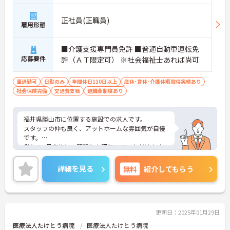
正社員(正職員)
雇用形態
■介護支援専門員免許 ■普通自動車運転免
応募要件
許（ＡＴ限定可） ※社会福祉士あれば尚可
車通勤可
日勤のみ
年間休日110日以上
産休･育休･介護休暇取得実績あり
社会保険完備
交通費支給
退職金制度あり
福井県勝山市に位置する施設での求人です。
スタッフの仲も良く、アットホームな雰囲気が自慢
です。
賞与4ヶ月実績と、頑張りを評価していただけます。
ご興味ある方には、面接対策ポイントなど、詳細を
お話しいたしますのでお気軽にご相談ください。
詳細を見る
無料
紹介してもらう
更新日：2025年01月29日
医療法人たけとう病院
医療法人たけとう病院