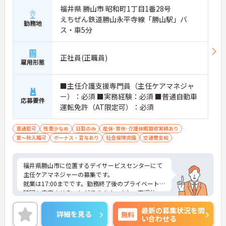
福井県 勝山市 昭和町1丁目1番28号
えちぜん鉄道勝山永平寺線「勝山駅」バ
勤務地
ス・車5分
正社員(正職員)
雇用形態
■主任介護支援専門員（主任ケアマネジャ
ー）：必須 ■実務経験：必須 ■普通自動車
応募要件
運転免許（AT限定可）：必須
車通勤可
残業少なめ
日勤のみ
産休･育休･介護休暇取得実績あり
夏～秋入職可
ボーナス・賞与あり
社会保険完備
交通費支給
福井県勝山市に位置するデイサービスセンターにて
主任ケアマネジャーの募集です。
就業は17:00までです。勤務終了後のプライベートな
時間も充実させることができます。また、育児休
業・介護休業の取得実績もあり、ライフステージが
最新の募集状況を問
変化しても安心してお勤めいただける環境です。
詳細を見る
無料
い合わせる
ご興味のある方には、面接対策ポイントなど、さら