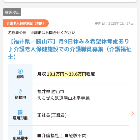
募集停止
介護老人保健施設（老健）
更新日：2025年02月27日
名称非公開 ※詳細はお問合せください
【福井県／勝山市】月9日休み＆希望休考慮あり
♪介護老人保健施設での介護職員募集（介護福祉
士）
月収
18.1万円～23.6万円
程度
給料
福井県 勝山市
勤務地
えちぜん鉄道勝山永平寺線
正社員(正職員)
雇用形態
■介護福祉士 ■経験不問
応募要件