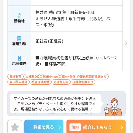
福井県 勝山市 荒土町新保6-103
えちぜん鉄道勝山永平寺線「発坂駅」バ
勤務地
ス・車3分
正社員(正職員)
雇用形態
■介護職員初任者研修以上必須（ヘルパー2
応募要件
級） ■経験不問
車通勤可
未経験OK
残業少なめ
産休･育休･介護休暇取得実績あり
夏～秋入職可
社会保険完備
交通費支給
退職金制度あり
マイカーでの通勤が可能なため通勤が楽チン♪週休
二日制のためプライベートと両立しやすい環境です
よ。現場経験がない方でも安心して働ける職場で
す！こちらの求人にご興味がございましたら面接の
ポイントもお伝えしますので是非ご応募お待ちして
おります。
詳細を見る
無料
紹介してもらう