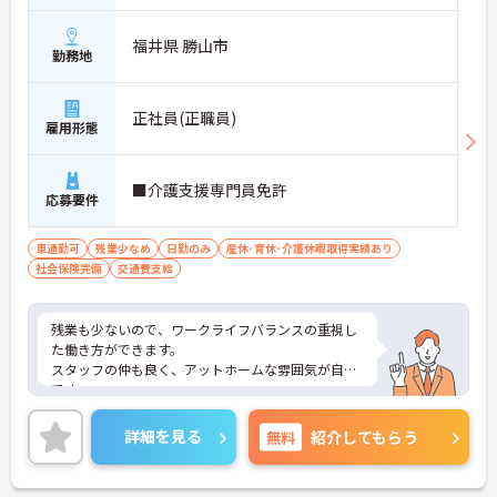
福井県 勝山市
勤務地
正社員(正職員)
雇用形態
■介護支援専門員免許
応募要件
車通勤可
残業少なめ
日勤のみ
産休･育休･介護休暇取得実績あり
社会保険完備
交通費支給
残業も少ないので、ワークライフバランスの重視し
た働き方ができます。
スタッフの仲も良く、アットホームな雰囲気が自慢
です。
ご興味ある方には、面接対策ポイントなど、詳細を
お話しいたしますのでお気軽にご相談ください。
詳細を見る
無料
紹介してもらう