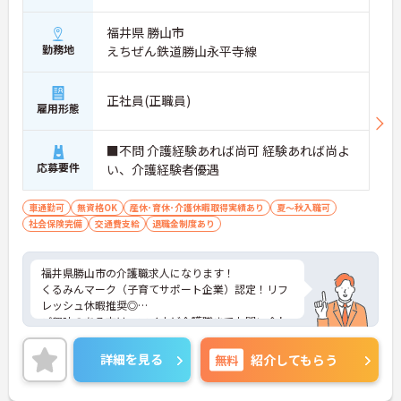
福井県 勝山市
勤務地
えちぜん鉄道勝山永平寺線
正社員(正職員)
雇用形態
■不問 介護経験あれば尚可 経験あれば尚よ
応募要件
い、介護経験者優遇
車通勤可
無資格OK
産休･育休･介護休暇取得実績あり
夏～秋入職可
社会保険完備
交通費支給
退職金制度あり
福井県勝山市の介護職求人になります！
くるみんマーク（子育てサポート企業）認定！リフ
レッシュ休暇推奨◎
ご興味のある方は、マイナビ介護職までお問い合わ
せください。
詳細を見る
無料
紹介してもらう