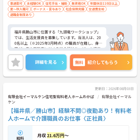
自動車免許必須（ＡＴ限定可） ■必要なＰ
車通勤可
未経験OK
住宅手当・補助
無資格OK
年間休日110日以上
夏～秋入職可
ボーナス・賞与あり
Ｃスキル：専用のパソコンソフトを使用し
社会保険完備
交通費支給
退職金制度あり
て記録を行いますので、ワードを使用でき
る程度のスキルがあると良いです
福井県勝山市に位置する「九頭竜ワークショップ」
では、生活支援員を募集しています。当法人は、20
0名以上（※2025年3月時点）の職員が在籍し、身体
障がい者や高齢者に対する総合福祉サービスを提供
しています。年間休日は112日で、残業は少なく、
プライベートとの両立が可能です。職場は家庭的な
詳細を見る
無料
紹介してもらう
雰囲気で、幅広い年齢層の方が活躍中。未経験者で
も安心して働けるよう、マンツーマンでの丁寧な指
導を行っています。チームワークを大切にし、利用
者様の心に寄り添える方をお待ちしています。ご興
味のある方には、面接対策ポイントなど、さらに詳
更新日：2026年08月03日
細をお話ししますのでお気軽にご相談ください！
有限会社イーマルケン住宅型有料老人ホームわかば
有限会社イーマル
ケン
【福井県／勝山市】経験不問◎夜勤あり！有料老
人ホームで介護職員のお仕事〈正社員〉
月収
21.6万円
～
給料