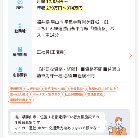
月収
17.8万円
～
給料
年収
279万円～374万円
福井県 勝山市 平泉寺町岩ケ野42‐61
えちぜん鉄道勝山永平寺線「勝山駅」バ
勤務地
ス・車14分
正社員(正職員)
雇用形態
【必要な資格・経験】 ■資格不問 ■普通自
応募要件
動車免許一種 必須 ■経験不問
車通勤可
未経験OK
住宅手当・補助
無資格OK
年間休日110日以上
夏～秋入職可
ボーナス・賞与あり
社会保険完備
交通費支給
退職金制度あり
福井県勝山市に位置する指定障がい者支援施設での
介護職募集です。
マイカー通勤OKかつ交通費支給ありなので様々な通
勤手段から検討いただけます♪