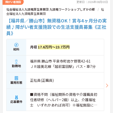
ご興味のある方には、面接対策ポイントなど、さら
障がい者施設
更新日：2026年08月03日
に詳細をお話ししますのでお気軽にご相談くださ
社会福祉法人九頭竜厚生事業団 九頭竜ワークショップしずかの郷
社
い！
会福祉法人九頭竜厚生事業団
【福井県／勝山市】無資格OK！賞与4ヶ月分の実
績♪障がい者支援施設での生活支援員募集《正社
員》
月収
17.6万円～23.7万円
給料
福井県 勝山市 平泉寺町岩ケ野第42-61
勤務地
ＪＲ越美北線「越前富田駅」バス・車7分
正社員(正職員)
雇用形態
■資格不問（福祉関係の資格や介護職員初
任者研修（ヘルパー2級）以上、介護福祉
応募要件
士 いずれかあれば尚可）※福祉施設に経
験ある方・福祉関係の資格者優遇有 ■普通