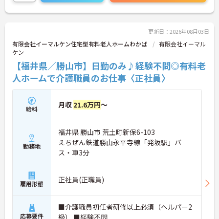
更新日：2026年08月03日
有限会社イーマルケン住宅型有料老人ホームわかば
有限会社イーマル
ケン
【福井県／勝山市】日勤のみ♪経験不問◎有料老
人ホームで介護職員のお仕事〈正社員〉
月収
21.6万円
～
給料
福井県 勝山市 荒土町新保6-103
えちぜん鉄道勝山永平寺線「発坂駅」バ
勤務地
ス・車3分
正社員(正職員)
雇用形態
■介護職員初任者研修以上必須（ヘルパー2
応募要件
級） ■経験不問