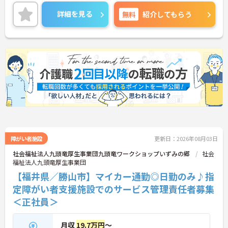
ご興味のある方はご面接のポイントお伝えしますの
でご気軽にお問合せください。
詳細を見る
無料
紹介してもらう
障がい者施設
更新日：2026年08月03日
社会福祉法人九頭竜厚生事業団九頭竜ワークショップいずみの郷
社会
福祉法人九頭竜厚生事業団
【福井県／勝山市】マイカー通勤◎日勤のみ♪指
定障がい者支援施設でのサービス管理責任者募集
＜正社員＞
月収
19.7万円
～