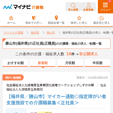
0
0
求人検索
会員登録
メニュー
ホーム
初めての方へ
面談会場一覧
保存した求人
最近見た求人
マイナビ介護職
福井県
勝山市
福井県の正社員(正職員)の求人・転職一
勝山市(福井県)の正社員(正職員)
の介護職・福祉の求人・転職一覧
18
この条件の介護・福祉求人数
非公開求人
件 ＋
おすすめ順
新着順
月収順
年収順
障がい者施設
更新日：2026年08月03日
社会福祉法人九頭竜厚生事業団九頭竜ワークショップしずかの郷
社会
福祉法人九頭竜厚生事業団
【福井県／勝山市】マイカー通勤◎指定障がい者
支援施設での介護職募集＜正社員＞