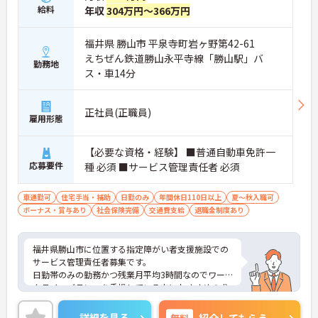
給料
年収
304万円～366万円
福井県 勝山市 平泉寺町岩ヶ野第42-61
えちぜん鉄道勝山永平寺線「勝山駅」バ
勤務地
ス・車14分
正社員(正職員)
雇用形態
【必要な資格・経験】 ■普通自動車免許一
応募要件
種 必須 ■サービス管理責任者 必須
車通勤可
住宅手当・補助
日勤のみ
年間休日110日以上
夏～秋入職可
ボーナス・賞与あり
社会保険完備
交通費支給
退職金制度あり
福井県勝山市に位置する指定障がい者支援施設での
サービス管理責任者募集です。
日勤帯のみの勤務かつ残業月平均3時間なのでワー
クライフバランスを重視している方におすすめの求
人です♪
ご興味のある方はご面接のポイントお伝えしますの
詳細を見る
無料