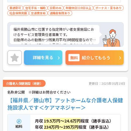
車通勤可
住宅手当・補助
日勤のみ
年間休日110日以上
ボーナス・賞与あり
社会保険完備
交通費支給
退職金制度あり
福井県勝山市に位置する指定障がい者支援施設にお
けるサービス管理責任者募集です。
日勤帯のみの勤務かつ残業月平均3時間程度なので
ワークライフバランスを重視している方にもおすす
めの求人です♪
ご興味のある方には、面接対策ポイントなど、さら
詳細を見る
無料
紹介してもらう
に詳細をご案内しますのでお気軽にご相談くださ
い！
介護老人保健施設（老健）
更新日：2025年05月19日
名称非公開 ※詳細はお問合せください
【福井県／勝山市】アットホームな介護老人保健
施設求人です＜ケアマネジャー＞
月収
19.5万円～24.6万円
程度（諸手当込）
給料
年収
234万円～295万円
程度（諸手当込）