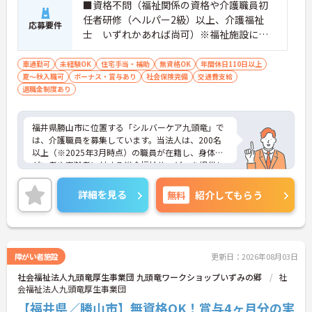
■資格不問（福祉関係の資格や介護職員初
任者研修（ヘルパー2級）以上、介護福祉
応募要件
士 いずれかあれば尚可）※福祉施設に経
験ある方・福祉関係の資格者優遇有 ■普通
自動車免許必須（ＡＴ限定可） ■必要なＰ
車通勤可
未経験OK
住宅手当・補助
無資格OK
年間休日110日以上
夏～秋入職可
ボーナス・賞与あり
Ｃスキル：専用のパソコンソフトを使用し
社会保険完備
交通費支給
退職金制度あり
て記録を行いますので、ワードを使用でき
る程度のスキルがあると良いです
福井県勝山市に位置する「シルバーケア九頭竜」で
は、介護職員を募集しています。当法人は、200名
以上（※2025年3月時点）の職員が在籍し、身体障
がい者や高齢者に対する総合福祉サービスを提供し
ています。年間休日は112日で、残業は少なく、プ
ライベートとの両立が可能です。職場は家庭的な雰
詳細を見る
無料
紹介してもらう
囲気で、幅広い年齢層の方が活躍中。未経験者でも
安心して働けるよう、マンツーマンでの丁寧な指導
を行っています。チームワークを大切にし、利用者
様の心に寄り添える方をお待ちしています。ご興味
のある方には、面接対策ポイントなど、さらに詳細
障がい者施設
更新日：2026年08月03日
をお話ししますのでお気軽にご相談ください！
社会福祉法人九頭竜厚生事業団 九頭竜ワークショップいずみの郷
社
会福祉法人九頭竜厚生事業団
【福井県／勝山市】無資格OK！賞与4ヶ月分の実