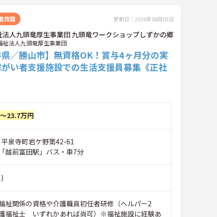
者施設
更新日：2026年08月03日
祉法人九頭竜厚生事業団 九頭竜ワークショップしずかの郷
福祉法人九頭竜厚生事業団
井県／勝山市】無資格OK！賞与4ヶ月分の実
障がい者支援施設での生活支援員募集《正社
円～23.7万円
 平泉寺町岩ケ野第42-61
「越前富田駅」バス・車7分
)
福祉関係の資格や介護職員初任者研修（ヘルパー2
護福祉士 いずれかあれば尚可）※福祉施設に経験あ