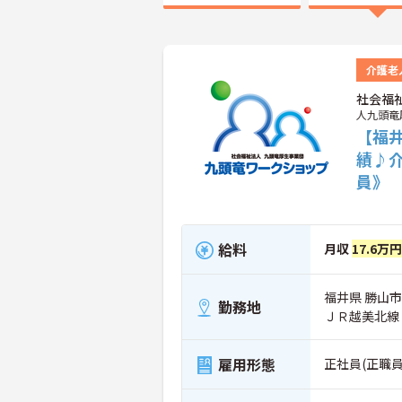
介護老
社会福
人九頭竜
【福
績♪
員》
給料
月収
17.6万
福井県 勝山市
勤務地
ＪＲ越美北線
雇用形態
正社員(正職員