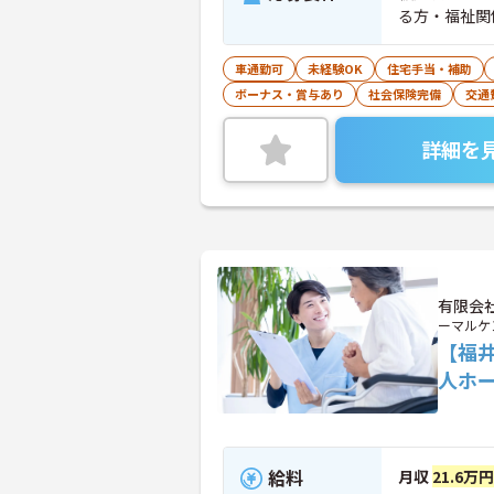
る方・福祉関
可） ■必要
行いますので
車通勤可
未経験OK
住宅手当・補助
ボーナス・賞与あり
社会保険完備
交通
詳細を
有限会
ーマルケ
【福
人ホ
給料
月収
21.6万円