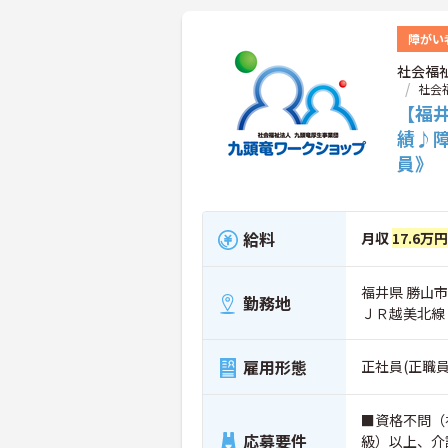
障がい
社会福
社会
【福
績♪
員》
給料
月収
17.6万
福井県 勝山市
勤務地
ＪＲ越美北線
雇用形態
正社員(正職員
■資格不問（
応募要件
級）以上、介