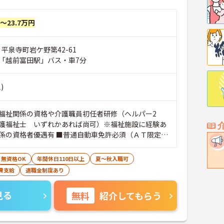
円～23.7万円
 平泉寺町岩ケ野第42-61
「越前富田駅」バス・車7分
)
福祉関係の資格や介護職員初任者研修（ヘルパー2
護福祉士 いずれかあれば尚可）※福祉施設に経験あ
係の資格者優遇有 ■普通自動車免許必須（ＡＴ限定
なＰＣスキル：専用のパソコンソフトを使用して記録を
、ワードを使用できる程度のスキルがあると良いです
無資格OK
年間休日110日以上
夏～秋入職可
費支給
退職金制度あり
見る
無料
紹介してもらう