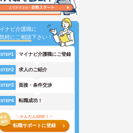
イナビ介護職に
気軽にご相談
下さい！
1
マイナビ介護職にご登録
STEP
2
求人のご紹介
STEP
3
面接・条件交渉
STEP
4
転職成功！
STEP
転職サポートに登録