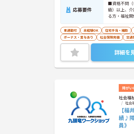
■資格不問（
応募要件
級）以上、介
る方・福祉関
可） ■必要
行いますので
車通勤可
未経験OK
住宅手当・補助
ボーナス・賞与あり
社会保険完備
交通
詳細を
障がい
社会福
社会
【福
績♪
員》