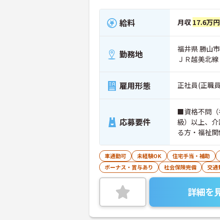
給料
月収
17.6万
福井県 勝山市
勤務地
ＪＲ越美北線
雇用形態
正社員(正職員
■資格不問（
応募要件
級）以上、介
る方・福祉関
可） ■必要
行いますので
車通勤可
未経験OK
住宅手当・補助
ボーナス・賞与あり
社会保険完備
交通
詳細を