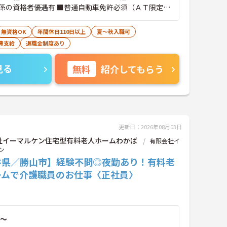
係の資格者優遇有 ■普通自動車免許必須（ＡＴ限定
なＰＣスキル：専用のパソコンソフトを使用して記録を
、ワードを使用できる程度のスキルがあると良いです
無資格OK
年間休日110日以上
夏～秋入職可
費支給
退職金制度あり
見る
無料
紹介してもらう
更新日：2026年08月03日
社イーマルケン住宅型有料老人ホームわかば
有限会社イ
ン
井県／勝山市】経験不問◎夜勤あり！有料老
ームで介護職員のお仕事〈正社員〉
～