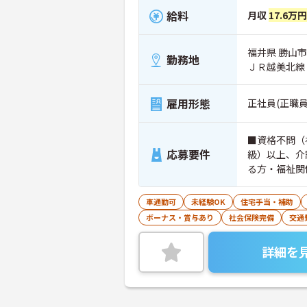
給料
月収
17.6万
福井県 勝山市
勤務地
ＪＲ越美北線
雇用形態
正社員(正職員
■資格不問（
応募要件
級）以上、介
る方・福祉関
可） ■必要
行いますので
車通勤可
未経験OK
住宅手当・補助
ボーナス・賞与あり
社会保険完備
交通
詳細を