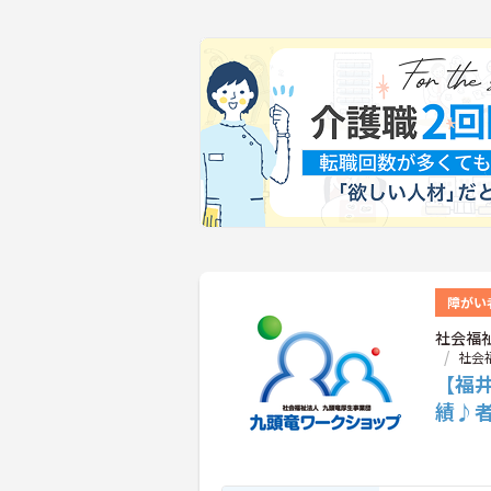
障がい
社会福
社会
【福
績♪