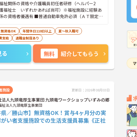
福祉関係の資格や介護職員初任者研修（ヘルパー2
護福祉士 いずれかあれば尚可）※福祉施設に経験あ
係の資格者優遇有 ■普通自動車免許必須（ＡＴ限定
なＰＣスキル：専用のパソコンソフトを使用して記録を
、ワードを使用できる程度のスキルがあると良いです
無資格OK
年間休日110日以上
夏～秋入職可
費支給
退職金制度あり
見る
無料
紹介してもらう
者施設
更新日：2026年08月03日
祉法人九頭竜厚生事業団 九頭竜ワークショップいずみの郷
福祉法人九頭竜厚生事業団
井県／勝山市】無資格OK！賞与4ヶ月分の実
障がい者支援施設での生活支援員募集《正社