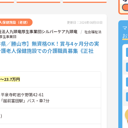
人保健施設（老健）
更新日：2026年08月03日
マ
祉法人九頭竜厚生事業団シルバーケア九頭竜
社会福祉法
お
厚生事業団
井県／勝山市】無資格OK！賞与4ヶ月分の実
介護老人保健施設での介護職員募集《正社
円～23.7万円
 平泉寺町岩ケ野第42-61
「越前富田駅」バス・車7分
)