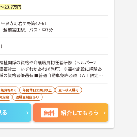
円～23.7万円
 平泉寺町岩ケ野第42-61
「越前富田駅」バス・車7分
)
福祉関係の資格や介護職員初任者研修（ヘルパー2
護福祉士 いずれかあれば尚可）※福祉施設に経験あ
係の資格者優遇有 ■普通自動車免許必須（ＡＴ限定
なＰＣスキル：専用のパソコンソフトを使用して記録を
、ワードを使用できる程度のスキルがあると良いです
無資格OK
年間休日110日以上
夏～秋入職可
費支給
退職金制度あり
見る
無料
紹介してもらう