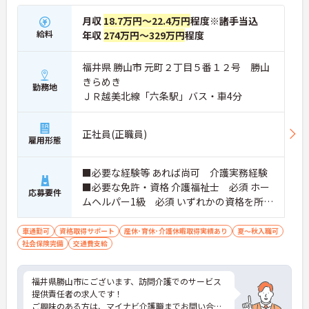
月収
18.7万円～22.4万円
程度※諸手当込
給料
年収
274万円～329万円
程度
福井県 勝山市 元町２丁目５番１２号 勝山
きらめき
勤務地
ＪＲ越美北線「六条駅」バス・車4分
正社員(正職員)
雇用形態
■必要な経験等 あれば尚可 介護実務経験
■必要な免許・資格 介護福祉士 必須 ホー
応募要件
ムヘルパー1級 必須 いずれかの資格を所持
で可 普通自動車運転免許 必須（ＡＴ限定
可）
車通勤可
資格取得サポート
産休･育休･介護休暇取得実績あり
夏～秋入職可
社会保険完備
交通費支給
福井県勝山市にございます、訪問介護でのサービス
提供責任者の求人です！
ご興味のある方は、マイナビ介護職までお問い合わ