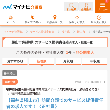
0
0
求人検索
会員登録
メニュー
ホーム
初めての方へ
面談会場一覧
保存した求人
最近見た求人
マイナビ介護職
サービス提供責任者
福井県
勝山市
福井県のサー
勝山市(福井県)のサービス提供責任者
の求人・転職一覧
1
この条件の介護・福祉求人数
非公開求人
件 ＋
おすすめ順
新着順
月収順
年収順
募集停止
訪問介護
更新日：2026年08月03日
福井県民生活協同組合訪問介護／サービス提供責任者（勝山きらめき）
福井県民生活協同組合
【福井県勝山市】訪問介護でのサービス提供責任
者の求人です！〈正社員〉