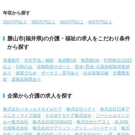
年収から探す
250万円以上
300万円以上
350万円以上
400万円以上
勝山市(福井県)の介護・福祉の求人をこだわり条件
から探す
車通勤可
住宅手当・補助
未経験OK
無資格OK
年間休日110日
以上
日勤のみ
資格取得サポート
産休･育休･介護休暇取得実績
あり
残業少なめ
ボーナス・賞与あり
社会保険完備
交通費支
給
退職金制度あり
企業から介護の求人を探す
株式会社ベネッセスタイルケア
株式会社ツクイ
株式会社日本ア
メニティライフ協会
ＳＯＭＰＯケア株式会社
ソーシャルインク
ルー株式会社
株式会社SOYOKAZE
株式会社ケア２１
ALSOK
介護株式会社
株式会社ケアリッツ・アンド・パートナーズ
株式
会社ニチイ学館
株式会社ソラスト
株式会社やさしい手
株式会