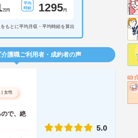
1
1295
万円
円
報をもとに平均月収・平均時給を算出
ビ介護職
ご利用者・成約者の声
代
|
女性
るので、絶
5.0