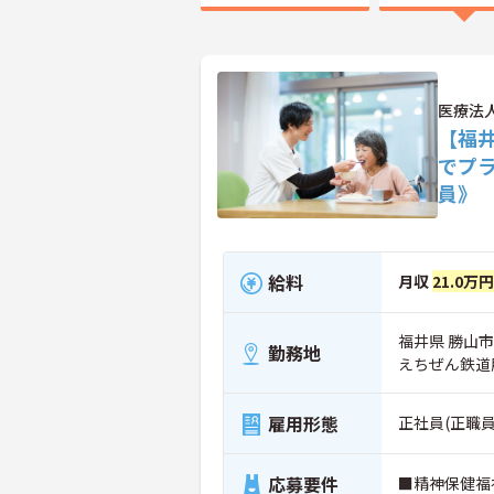
医療法
【福井
でプ
員》
給料
月収
21.0万
福井県 勝山市 
勤務地
えちぜん鉄道
雇用形態
正社員(正職員
応募要件
■精神保健福