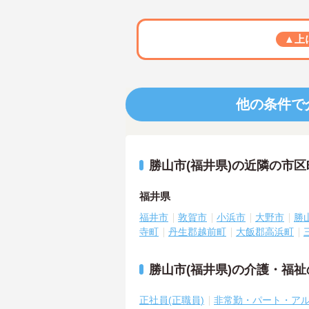
▲上
他の条件で
勝山市(福井県)の近隣の市
福井県
福井市
敦賀市
小浜市
大野市
勝
寺町
丹生郡越前町
大飯郡高浜町
勝山市(福井県)の介護・福
正社員(正職員)
非常勤・パート・ア