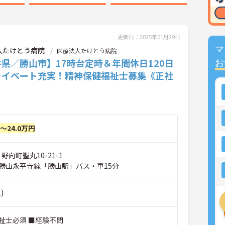
更新日：2025年01月29日
マ
人たけとう病院
医療法人たけとう病院
県／勝山市】17時台定時＆年間休日120日
お
ライベート充実！精神保健福祉士募集《正社
円～24.0万円
野向町聖丸10-21-1
勝山永平寺線「勝山駅」バス・車15分
)
祉士必須 ■経験不問