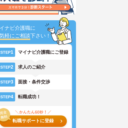
イナビ介護職に
気軽にご相談
下さい！
1
マイナビ介護職にご登録
STEP
2
求人のご紹介
STEP
3
面接・条件交渉
STEP
4
転職成功！
STEP
転職サポートに登録