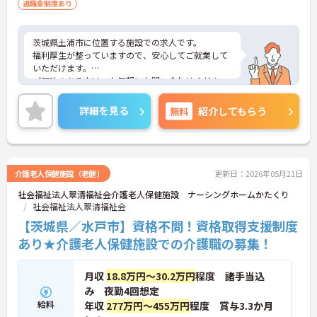
退職金制度あり
茨城県土浦市に位置する施設での求人です。
福利厚生が整っていますので、安心してご就業して
いただけます。
ご興味のある方は、お気軽にお問い合わせくださ
い。
詳細を見る
無料
紹介してもらう
介護老人保健施設（老健）
更新日：2026年05月21日
社会福祉法人翠清福祉会介護老人保健施設 ナーシングホームかたくり
社会福祉法人翠清福祉会
【茨城県／水戸市】資格不問！資格取得支援制度
あり★介護老人保健施設での介護職の募集！
月収
18.8万円～30.2万円
程度 諸手当込
み 夜勤4回想定
給料
年収
277万円～455万円
程度 賞与3.3か月