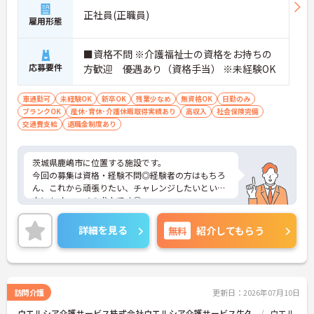
正社員(正職員)
雇用形態
■資格不問 ※介護福祉士の資格をお持ちの
応募要件
方歓迎 優遇あり（資格手当） ※未経験OK
車通勤可
未経験OK
新卒OK
残業少なめ
無資格OK
日勤のみ
ブランクOK
産休･育休･介護休暇取得実績あり
高収入
社会保険完備
交通費支給
退職金制度あり
茨城県鹿嶋市に位置する施設です。
今回の募集は資格・経験不問◎経験者の方はもちろ
ん、これから頑張りたい、チャレンジしたいという
方にもオススメの求人です◎
賞与4ヶ月実績もあり、頑張りがしっかりと反映さ
れます。
詳細を見る
無料
紹介してもらう
育児休業等取得実績もあり、ライフステージが変化
しても安心です。
ご興味ある方には、面接対策ポイントなど、さらに
詳細をお話しいたしますのでお気軽にご相談くださ
い！
訪問介護
更新日：2026年07月10日
ウエルシア介護サービス株式会社ウエルシア介護サービス牛久
ウエル