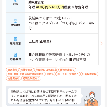
勤4回想定
給料
年収
418万円～455万円
程度 ※想定年収
茨城県 つくば市 ?の宮1-12-1
つくばエクスプレス「つくば駅」バス・車6
勤務地
分
正社員(正職員)
雇用形態
■介護職員初任者研修（ヘルパー2級）以
応募要件
上、介護福祉士 いずれか ■経験不問
車通勤可
残業少なめ
年間休日110日以上
研修制度あり
産休･育休･介護休暇取得実績あり
高収入
ボーナス・賞与あり
社会保険完備
交通費支給
退職金制度あり
茨城県つくば市に位置する住宅型有料老人ホームで
す。定員46名、2023年4月に開設された、明るくき
れいな環境も魅力の1つです。月9日～10日のお休み
があり、プライベートとの両立もしやすいです。24