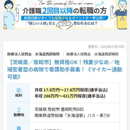
更新日：2026年07月10日
医療法人研西会 水海道西部病院
医療法人研西会 水海道西部病院
【茨城県／常総市】無資格OK！残業少なめ／地
域密着型の病院で看護助手募集！《マイカー通勤
可能》
月収
17.8万円～27.8万円
程度(諸手当込)
給料
年収
266万円～421万円
程度(諸手当込)
茨城県 常総市 豊岡町丙685
勤務地
関東鉄道常総線「水海道駅」バス・車7分