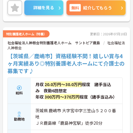
ご興味ある方には、面接対策ポイントなど、さらに
詳細をお話しいたしますのでお気軽にご相談くださ
詳細を見る
無料
紹介してもらう
い！
特別養護老人ホーム（特養）
更新日：2026年07月10日
社会福祉法人神樹会特別養護老人ホーム サントピア鹿島
社会福祉法
人神樹会
【茨城県／鹿嶋市】資格経験不問！嬉しい賞与4
ヶ月実績あり◎特別養護老人ホームにて介護士の
募集です♪
月収
20.0万円～30.0万円
程度 諸手当込
み 夜勤6回想定
給料
年収
300万円～370万円
程度（諸手当込み）
茨城県 鹿嶋市 大字宮中字三笠山５２００番
地
勤務地
ＪＲ鹿島線「鹿島神宮駅」徒歩20分