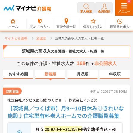
0
0
求人検索
会員登録
メニュー
ホーム
初めての方へ
面談会場一覧
保存した求人
最近見た求人
マイナビ介護職
茨城県
茨城県の高収入の求人・転職一覧
茨城県の高収入
の介護職・福祉の求人・転職一覧
168
この条件の介護・福祉求人数
非公開求人
件 ＋
おすすめ順
新着順
月収順
年収順
訪問看護
更新日：2026年08月06日
株式会社アンビス医心館 つくばⅡ
株式会社アンビス
【茨城県／つくば市】月9～10日休み◎きれいな
施設♪住宅型有料老人ホームでの介護職員募集
月収
29.9万円～31.8万円
程度 諸手当込・夜