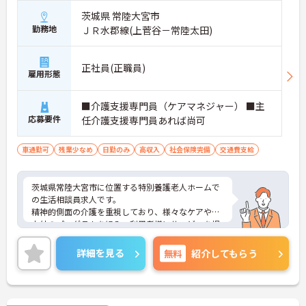
茨城県 常陸大宮市
勤務地
ＪＲ水郡線(上菅谷－常陸太田)
正社員(正職員)
雇用形態
■介護支援専門員（ケアマネジャー） ■主
応募要件
任介護支援専門員あれば尚可
車通勤可
残業少なめ
日勤のみ
高収入
社会保険完備
交通費支給
茨城県常陸大宮市に位置する特別養護老人ホームで
の生活相談員求人です。
精神的側面の介護を重視しており、様々なケアや屋
内外のプログラムを組み、利用者様にサービスを提
供しています。開放的な施設で、勤務されるスタッ
フの皆さんもとても明るく温かい人柄に恵まれてい
詳細を見る
無料
紹介してもらう
ます。また、スタッフ同士はもちろん、バレーボー
ル大会を毎年開催するなど、他地域との交流も盛ん
です。
ご興味ある方には、面接対策ポイントなど、さらに