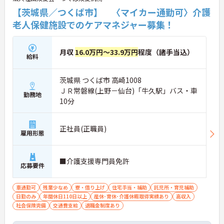
【茨城県／つくば市】 〈マイカー通勤可〉介護
老人保健施設でのケアマネジャー募集！
月収
16.0万円～33.9万円
程度（諸手当込）
給料
茨城県 つくば市 高崎1008
ＪＲ常磐線(上野－仙台)「牛久駅」バス・車
勤務地
10分
正社員(正職員)
雇用形態
■介護支援専門員免許
応募要件
車通勤可
残業少なめ
寮・借り上げ
住宅手当・補助
託児所・育児補助
日勤のみ
年間休日110日以上
産休･育休･介護休暇取得実績あり
高収入
社会保険完備
交通費支給
退職金制度あり