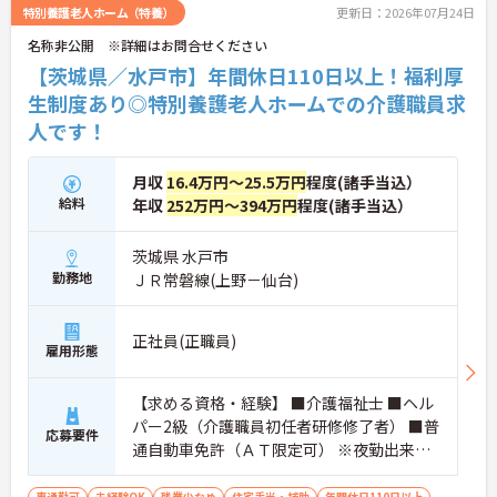
詳細をお話しいたしますのでお気軽にご相談くださ
特別養護老人ホーム（特養）
更新日：2026年07月24日
い。
名称非公開 ※詳細はお問合せください
【茨城県／水戸市】年間休日110日以上！福利厚
生制度あり◎特別養護老人ホームでの介護職員求
人です！
月収
16.4万円～25.5万円
程度(諸手当込）
給料
年収
252万円～394万円
程度(諸手当込）
茨城県 水戸市
勤務地
ＪＲ常磐線(上野－仙台)
正社員(正職員)
雇用形態
【求める資格・経験】 ■介護福祉士 ■ヘル
パー2級（介護職員初任者研修修了者） ■普
応募要件
通自動車免許（ＡＴ限定可） ※夜勤出来る
方歓迎します ※介護業務経験者優遇 ※未経
験者可
車通勤可
未経験OK
残業少なめ
住宅手当・補助
年間休日110日以上