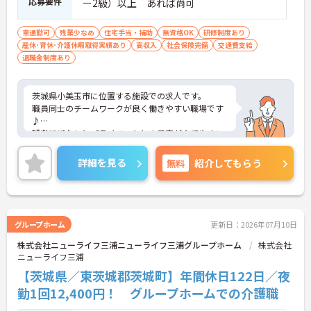
応募要件
ー2級）以上 あれば尚可
車通勤可
残業少なめ
住宅手当・補助
無資格OK
研修制度あり
産休･育休･介護休暇取得実績あり
高収入
社会保険完備
交通費支給
退職金制度あり
茨城県小美玉市に位置する施設での求人です。
職員同士のチームワークが良く働きやすい職場です
♪
残業ほぼなしとプライベートとの予定が立てやすい
です！
また、賞与3.4ヵ月実績と頑張りを評価していただけ
詳細を見る
無料
紹介してもらう
ます！
ご興味のある方には、面接対策ポイントなど、さら
に詳細をお話しいたしますので、お気軽にご相談く
ださい。
グループホーム
更新日：2026年07月10日
株式会社ニューライフ三浦ニューライフ三浦グループホーム
株式会社
ニューライフ三浦
【茨城県／東茨城郡茨城町】年間休日122日／夜
勤1回12,400円！ グループホームでの介護職