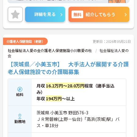
ご興味ある方には、面接対策ポイントなど、さらに
詳細をお話しいたしますのでお気軽にご相談くださ
い。
詳細を見る
無料
紹介してもらう
介護老人保健施設（老健）
更新日：2026年05月21日
社会福祉法人愛の会介護老人保健施設小川敬愛の杜
社会福祉法人愛の
会
【茨城県／小美玉市】 大手法人が展開する介護
老人保健施設での介護職募集
月収
16.2万円～28.0万円
程度（諸手当込
み）
給料
年収
194万円
～以上
茨城県 小美玉市 野田576-3
ＪＲ常磐線(上野－仙台)「高浜(茨城)駅」バ
勤務地
ス・車18分