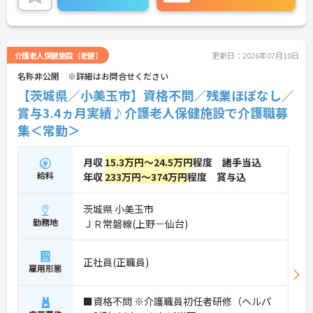
ご興味ある方には、面接のポイントなど、さらに詳
細をお話致しますのでお気軽にご相談ください。
介護老人保健施設（老健）
更新日：2026年07月10日
名称非公開 ※詳細はお問合せください
【茨城県／小美玉市】資格不問／残業ほぼなし／
賞与3.4ヵ月実績♪介護老人保健施設で介護職募
集＜常勤＞
月収
15.3万円～24.5万円
程度 諸手当込
給料
年収
233万円～374万円
程度 賞与込
茨城県 小美玉市
勤務地
ＪＲ常磐線(上野－仙台)
正社員(正職員)
雇用形態
■資格不問 ※介護職員初任者研修（ヘルパ