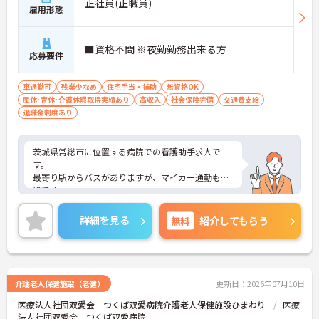
正社員(正職員)
雇用形態
■資格不問 ※夜勤勤務出来る方
応募要件
車通勤可
残業少なめ
住宅手当・補助
無資格OK
産休･育休･介護休暇取得実績あり
高収入
社会保険完備
交通費支給
退職金制度あり
茨城県常総市に位置する病院での看護助手求人で
す。
最寄り駅からバスがありますが、マイカー通勤も可
能です。
介護系の資格がない方もチャレンジいただけます！
ご興味のある方は面接対策ポイントなどお話いたし
詳細を見る
無料
紹介してもらう
ますのでお気軽にお問い合わせください。
介護老人保健施設（老健）
更新日：2026年07月10日
医療法人社団双愛会 つくば双愛病院介護老人保健施設ひまわり
医療
法人社団双愛会 つくば双愛病院