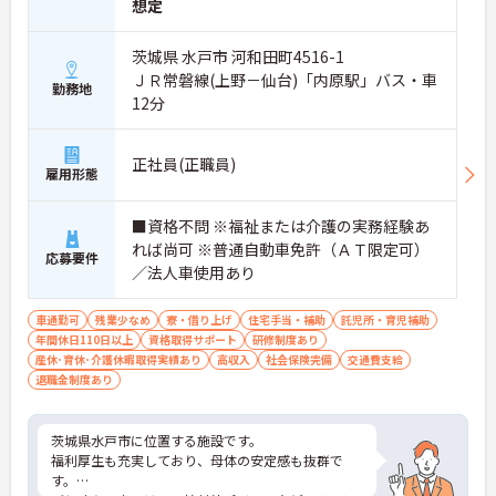
想定
茨城県 水戸市 河和田町4516-1
ＪＲ常磐線(上野－仙台)「内原駅」バス・車
勤務地
12分
正社員(正職員)
雇用形態
■資格不問 ※福祉または介護の実務経験あ
れば尚可 ※普通自動車免許（ＡＴ限定可）
応募要件
／法人車使用あり
車通勤可
残業少なめ
寮・借り上げ
住宅手当・補助
託児所・育児補助
年間休日110日以上
資格取得サポート
研修制度あり
産休･育休･介護休暇取得実績あり
高収入
社会保険完備
交通費支給
退職金制度あり
茨城県水戸市に位置する施設です。
福利厚生も充実しており、母体の安定感も抜群で
す。