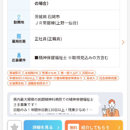
の場合）
茨城県 石岡市
勤務地
ＪＲ常磐線(上野－仙台)
正社員(正職員)
雇用形態
■精神保健福祉士 ※取得見込みの方含む
応募要件
車通勤可
未経験OK
残業少なめ
寮・借り上げ
日勤のみ
年間休日110日以上
産休･育休･介護休暇取得実績あり
高収入
社会保険完備
交通費支給
退職金制度あり
県内最大規模の民間精神科病院での精神保健福祉士
さま募集です！
日勤のみ！年間休日数120日以上！残業少なめ！プ
ライベートとの両立が可能な職場です！
さらに託児所や単身用住宅も完備でライフステージ
に合わせ生活を支える福利厚生も充実です！
詳細を見る
無料
紹介してもらう