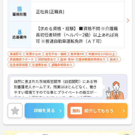
正社員(正職員)
雇用形態
【求める資格・経験】 ■資格不問 ※介護職
員初任者研修（ヘルパー2級）以上あれば尚
応募要件
可 ※普通自動車運転免許（ＡＴ可）
車通勤可
残業少なめ
住宅手当・補助
無資格OK
年間休日110日以上
資格取得サポート
研修制度あり
産休･育休･介護休暇取得実績あり
高収入
社会保険完備
交通費支給
退職金制度あり
自然に恵まれた茨城県笠間市（旧岩間町）にある特
別養護老人ホームです。残業はほとんどなく、働き
やすい環境ですので仕事とプライベートの両立が可
能です。未経験者もOKですので、新しく介護職にチ
ャレンジされたい方におすすめの求人です！ご興味
ある方には、面接対策ポイントなど、さらに詳細を
詳細を見る
無料
紹介してもらう
お話しいたしますのでお気軽にご相談ください。