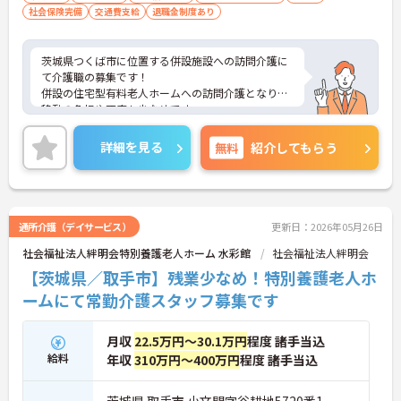
社会保険完備
交通費支給
退職金制度あり
茨城県つくば市に位置する併設施設への訪問介護に
て介護職の募集です！
併設の住宅型有料老人ホームへの訪問介護となり、
移動の負担や不安も少なめです。
年間休日114日★お休み多めなので、プライベート
の時間もしっかり確保できます！
詳細を見る
無料
紹介してもらう
クリニックが併設されておりますでの、安心です。
ご興味ある方には、面接対策ポイントなど、さらに
詳細をお話しいたしますのでお気軽にご相談くださ
い！
通所介護（デイサービス）
更新日：2026年05月26日
社会福祉法人絆明会特別養護老人ホーム 水彩館
社会福祉法人絆明会
【茨城県／取手市】残業少なめ！特別養護老人ホ
ームにて常勤介護スタッフ募集です
月収
22.5万円～30.1万円
程度 諸手当込
給料
年収
310万円～400万円
程度 諸手当込
茨城県 取手市 小文間字谷耕地5720番1