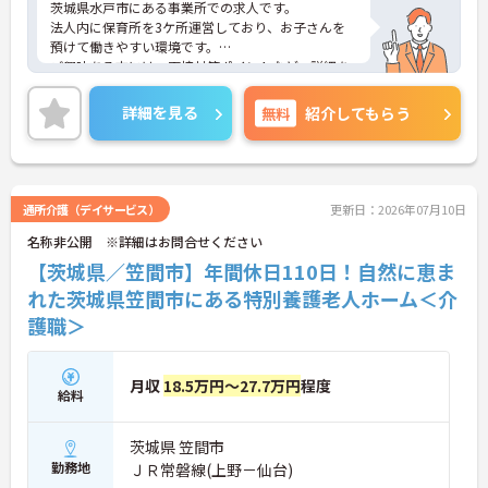
茨城県水戸市にある事業所での求人です。
法人内に保育所を3ケ所運営しており、お子さんを
預けて働きやすい環境です。
ご興味ある方には、面接対策ポイントなど、詳細を
お話しいたしますのでお気軽にご相談ください。
詳細を見る
無料
紹介してもらう
通所介護（デイサービス）
更新日：2026年07月10日
名称非公開 ※詳細はお問合せください
【茨城県／笠間市】年間休日110日！自然に恵ま
れた茨城県笠間市にある特別養護老人ホーム＜介
護職＞
月収
18.5万円～27.7万円
程度
給料
茨城県 笠間市
勤務地
ＪＲ常磐線(上野－仙台)