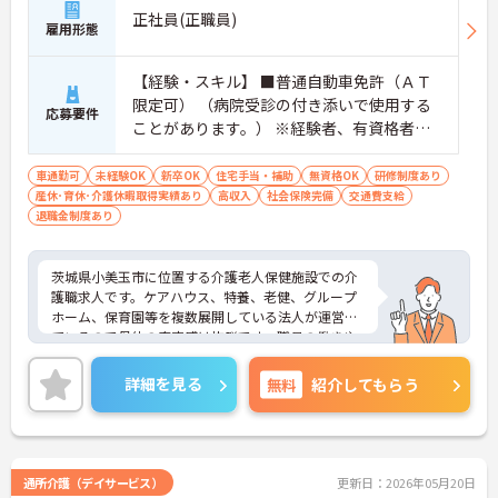
正社員(正職員)
雇用形態
【経験・スキル】 ■普通自動車免許（ＡＴ
限定可） （病院受診の付き添いで使用する
応募要件
ことがあります。） ※経験者、有資格者優
遇 ※福祉系資格あれば尚可
車通勤可
未経験OK
新卒OK
住宅手当・補助
無資格OK
研修制度あり
産休･育休･介護休暇取得実績あり
高収入
社会保険完備
交通費支給
退職金制度あり
茨城県小美玉市に位置する介護老人保健施設での介
護職求人です。ケアハウス、特養、老健、グループ
ホーム、保育園等を複数展開している法人が運営し
ているので母体の安定感は抜群です。職員の働きや
すい職場づくりに力をいれており、半年ごとに人事
考課を行い、頑張りがきちんと評価に繋がる配慮さ
詳細を見る
無料
紹介してもらう
れております。ご興味のある方はぜひお気軽にお問
い合わせください。
通所介護（デイサービス）
更新日：2026年05月20日