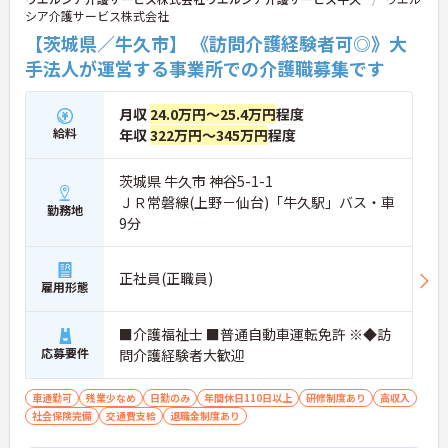
シア介護サービス株式会社
【茨城県／牛久市】 《訪問介護経験者可◎》大
手法人が運営する事業所での介護職募集です
月収
24.0万円～25.4万円
程度
給料
年収
322万円～345万円
程度
茨城県 牛久市 神谷5-1-1
ＪＲ常磐線(上野－仙台)「牛久駅」バス・車
勤務地
9分
正社員(正職員)
雇用形態
■介護福祉士 ■普通自動車運転免許 ※◆訪
応募要件
問介護経験者大歓迎
車通勤可
残業少なめ
日勤のみ
年間休日110日以上
研修制度あり
高収入
社会保険完備
交通費支給
退職金制度あり