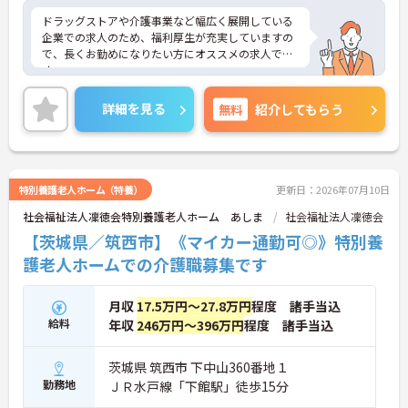
ドラッグストアや介護事業など幅広く展開している
企業での求人のため、福利厚生が充実していますの
で、長くお勤めになりたい方にオススメの求人で
す。
ご興味のある方は面接のポイントなどをお話しいた
します。
詳細を見る
無料
紹介してもらう
特別養護老人ホーム（特養）
更新日：2026年07月10日
社会福祉法人凜徳会特別養護老人ホーム あしま
社会福祉法人凜徳会
【茨城県／筑西市】《マイカー通勤可◎》特別養
護老人ホームでの介護職募集です
月収
17.5万円～27.8万円
程度 諸手当込
給料
年収
246万円～396万円
程度 諸手当込
茨城県 筑西市 下中山360番地１
勤務地
ＪＲ水戸線「下館駅」徒歩15分