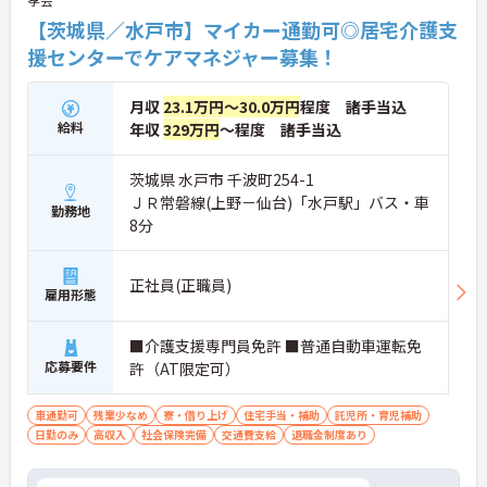
【茨城県／水戸市】マイカー通勤可◎居宅介護支
援センターでケアマネジャー募集！
月収
23.1万円～30.0万円
程度 諸手当込
給料
年収
329万円
～程度 諸手当込
茨城県 水戸市 千波町254-1
ＪＲ常磐線(上野－仙台)「水戸駅」バス・車
勤務地
8分
正社員(正職員)
雇用形態
■介護支援専門員免許 ■普通自動車運転免
応募要件
許（AT限定可）
車通勤可
残業少なめ
寮・借り上げ
住宅手当・補助
託児所・育児補助
日勤のみ
高収入
社会保険完備
交通費支給
退職金制度あり