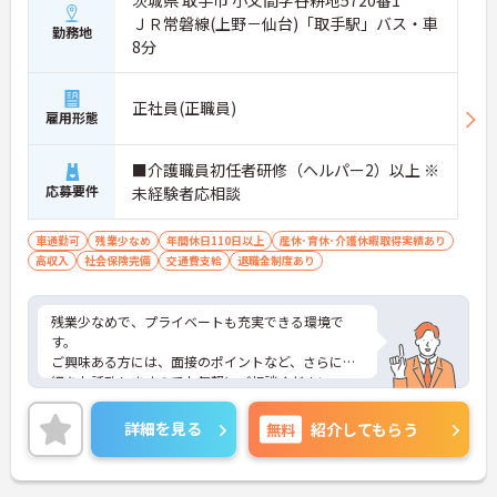
ＪＲ常磐線(上野－仙台)「取手駅」バス・車
勤務地
8分
正社員(正職員)
雇用形態
■介護職員初任者研修（ヘルパー2）以上 ※
応募要件
未経験者応相談
車通勤可
残業少なめ
年間休日110日以上
産休･育休･介護休暇取得実績あり
高収入
社会保険完備
交通費支給
退職金制度あり
残業少なめで、プライベートも充実できる環境で
す。
ご興味ある方には、面接のポイントなど、さらに詳
細をお話致しますのでお気軽にご相談ください。
詳細を見る
無料
紹介してもらう