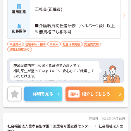
正社員(正職員)
雇用形態
■介護職員初任者研修（ヘルパー2級）以上
応募要件
※無資格でも相談可
車通勤可
住宅手当・補助
高収入
社会保険完備
交通費支給
退職金制度あり
茨城県筑西市に位置する施設での求人です。
福利厚生が整っていますので、安心してご就業して
いただけます。
ご興味のある方は、お気軽にお問い合わせくださ
い。
詳細を見る
無料
紹介してもらう
更新日：2026年07月10日
社会福祉法人愛孝会聖孝園千波居宅介護支援センター
社会福祉法人愛
孝会