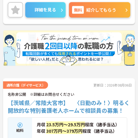
時間体制で看護師も在中しておりますので安心して
介護業務に専念できます。
詳細を見る
無料
紹介してもらう
ご興味をお持ちの方には詳細の情報や面接のポイン
トをお伝えしますのでお気軽にお問い合わせくださ
いませ。
通所介護（デイサービス）
更新日：2026年08月06日
名称非公開 ※詳細はお問合せください
【茨城県／常陸大宮市】 〈日勤のみ！〉明るく
開放的な特別養護老人ホームで相談員の募集！
月収
23.5万円～29.5万円
程度（諸手当込）
給料
年収
307万円～379万円
程度（諸手当込）