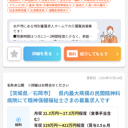
ブランクOK
産休･育休･介護休暇取得実績あり
高収入
夏～秋入職可
社会保険完備
交通費支給
退職金制度あり
水戸市にある特別養護老人ホームでの介護職員募集
です！
■残業時間はつきに1～2時間程度と少なく、家庭と
両立したい方もバランスが取りやすい環境がござい
ます。
■会話ボランティア・散歩付き添いなどボランティ
詳細を見る
無料
紹介してもらう
アの方も多く活躍し、様々な交流・幅広い知識を得
ることができます。
■ユニット型のため利用者様に寄り添った介護をす
ることができ、イベントの際には各ユニット対抗な
どのイベントもございます。
更新日：2026年07月14日
■ご興味ある方には、面接対策ポイントなど、さら
名称非公開 ※詳細はお問合せください
に詳細をお話しいたしますのでお気軽にご相談くだ
【茨城県／石岡市】 県内最大規模の民間精神科
さい。
病院にて精神保健福祉士さまの募集求人です
月収
21.3万円～27.3万円
程度（食事手当含
む）
給料
年収
329万円～422万円
程度（賞与3.5ヵ月