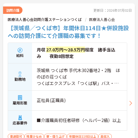
訪問介護
更新日：2026年07月02日
医療法人善心会訪問介護ステーションつくば
医療法人善心会
【茨城県／つくば市】年間休日114日★併設施設
への訪問介護にて介護職の募集です！
月収
27.0万円～28.5万円
程度 諸手当込
給料
み 夜勤8回想定
茨城県 つくば市 手代木302番地2・2階 ほ
のぼの荘つくば
勤務地
つくばエクスプレス「つくば駅」バス・車1
0分
正社員(正職員)
雇用形態
■介護職員初任者研修（ヘルパー2級）以上
応募要件
車通勤可
残業少なめ
寮・借り上げ
年間休日110日以上
高収入