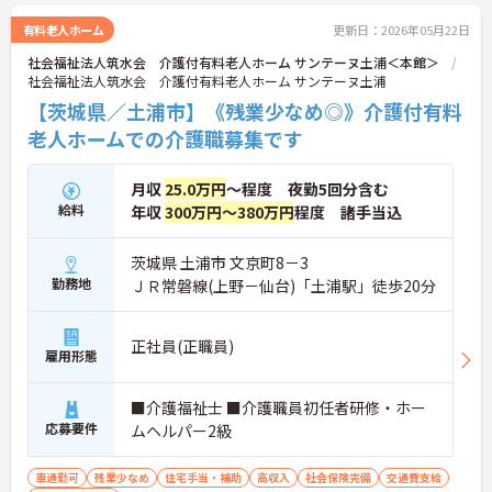
有料老人ホーム
更新日：2026年05月22日
社会福祉法人筑水会 介護付有料老人ホーム サンテーヌ土浦＜本館＞
社会福祉法人筑水会 介護付有料老人ホーム サンテーヌ土浦
【茨城県／土浦市】《残業少なめ◎》介護付有料
老人ホームでの介護職募集です
月収
25.0万円
～程度 夜勤5回分含む
給料
年収
300万円～380万円
程度 諸手当込
茨城県 土浦市 文京町8－3
勤務地
ＪＲ常磐線(上野－仙台)「土浦駅」徒歩20分
正社員(正職員)
雇用形態
■介護福祉士 ■介護職員初任者研修・ホー
応募要件
ムヘルパー2級
車通勤可
残業少なめ
住宅手当・補助
高収入
社会保険完備
交通費支給