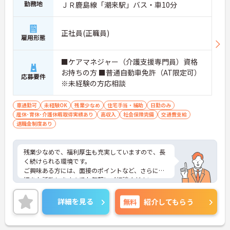
勤務地
ＪＲ鹿島線「潮来駅」バス・車10分
正社員(正職員)
雇用形態
■ケアマネジャー（介護支援専門員）資格
お持ちの方 ■普通自動車免許（AT限定可）
応募要件
※未経験の方応相談
車通勤可
未経験OK
残業少なめ
住宅手当・補助
日勤のみ
産休･育休･介護休暇取得実績あり
高収入
社会保険完備
交通費支給
退職金制度あり
残業少なめで、福利厚生も充実していますので、長
く続けられる環境です。
ご興味ある方には、面接のポイントなど、さらに詳
細をお話致しますのでお気軽にご相談ください。
詳細を見る
無料
紹介してもらう