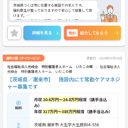
茨城県つくば市に位置する施設での求人です。
福利厚生が整っておりますので安心して就業して頂
けます。
ご興味のある方はお気軽にお問い合わせ下さい。
詳細を見る
無料
紹介してもらう
通所介護（デイサービス）
更新日：2026年07月10日
社会福祉法人光峰会 特別養護老人ホーム いたこの郷
社会福祉法人
光峰会 特別養護老人ホーム いたこの郷
【茨城県／潮来市】 施設内にて常勤ケアマネジ
ャー募集です
月収
20.6万円～24.8万円
程度（諸手当込
み）
給料
年収
317万円～385万円
程度（諸手当込み）
茨城県 潮来市 大生字大生原804-556