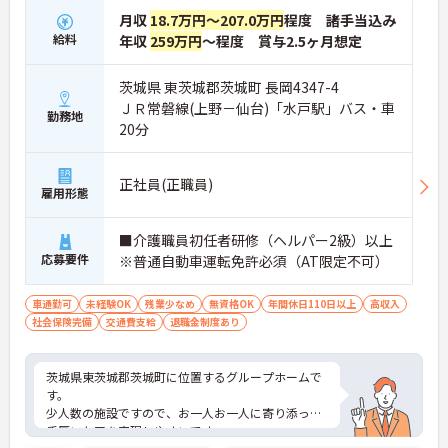
月収
18.7万円～207.0万円
程度 諸手当込み
給料
年収
259万円
～程度 賞与2.5ヶ月想定
茨城県 東茨城郡茨城町 長岡4347-4
ＪＲ常磐線(上野－仙台)「水戸駅」バス・車
勤務地
20分
正社員(正職員)
雇用形態
■介護職員初任者研修（ヘルパー2級）以上
応募要件
※普通自動車運転免許必須（AT限定不可）
車通勤可
未経験OK
残業少なめ
無資格OK
年間休日110日以上
高収入
社会保険完備
交通費支給
退職金制度あり
茨城県東茨城郡茨城町に位置するグループホームで
す。
少人数の施設ですので、お一人お一人に寄り添った
手厚いケアを実現しやすいです。