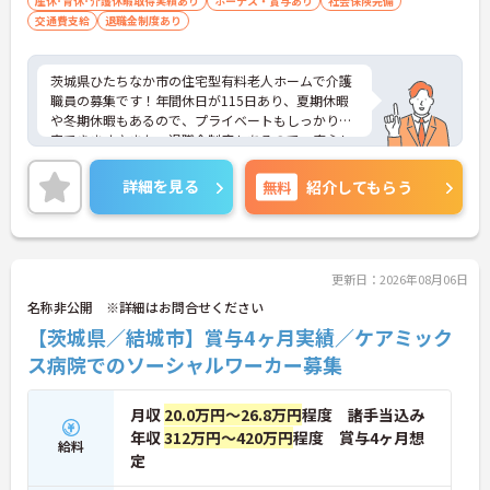
産休･育休･介護休暇取得実績あり
ボーナス・賞与あり
社会保険完備
・訪問スケジュールに沿って施設内でのケアを行う
交通費支給
退職金制度あり
ため、月平均の残業時間は5時間から7時間程度とか
なり少なめに抑えられます
・夜勤明けの翌日は原則としてお休みとなるシフト
茨城県ひたちなか市の住宅型有料老人ホームで介護
編成が組まれており、しっかりと休息を取りながら
職員の募集です！年間休日が115日あり、夏期休暇
長期的な就業が可能です
や冬期休暇もあるので、プライベートもしっかり充
＜評価制度でキャリアアップ＞
実できます♪また、退職金制度もあるので、安心し
・介護福祉士や初任者研修などの資格や実務経験、
て長く働きやすい環境が整っています◎ご興味のあ
夜勤回数がしっかりと給与に反映されるためモチベ
る方は、面接ポイントをお伝えしますので、お気軽
ーションを維持できます
詳細を見る
無料
紹介してもらう
にご連絡ください。
・年次を問わずリーダーや主任などのマネジメント
職へ昇格する事例も多数あり、腰を据えて長期的な
キャリア形成が可能です
更新日：2026年08月06日
名称非公開 ※詳細はお問合せください
【茨城県／結城市】賞与4ヶ月実績／ケアミック
ス病院でのソーシャルワーカー募集
月収
20.0万円～26.8万円
程度 諸手当込み
年収
312万円～420万円
程度 賞与4ヶ月想
給料
定