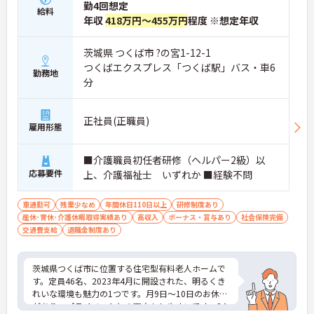
勤4回想定
給料
年収
418万円～455万円
程度 ※想定年収
茨城県 つくば市 ?の宮1-12-1
つくばエクスプレス「つくば駅」バス・車6
勤務地
分
正社員(正職員)
雇用形態
■介護職員初任者研修（ヘルパー2級）以
応募要件
上、介護福祉士 いずれか ■経験不問
車通勤可
残業少なめ
年間休日110日以上
研修制度あり
産休･育休･介護休暇取得実績あり
高収入
ボーナス・賞与あり
社会保険完備
交通費支給
退職金制度あり
茨城県つくば市に位置する住宅型有料老人ホームで
す。定員46名、2023年4月に開設された、明るくき
れいな環境も魅力の1つです。月9日～10日のお休み
があり、プライベートとの両立もしやすいです。24