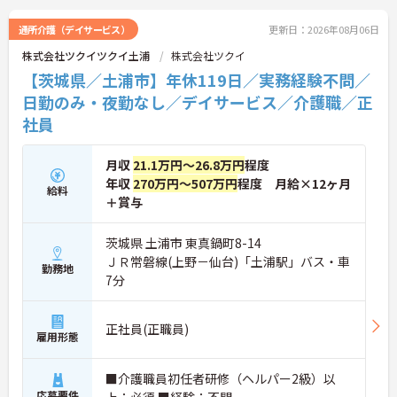
通所介護（デイサービス）
更新日：2026年08月06日
株式会社ツクイツクイ土浦
株式会社ツクイ
【茨城県／土浦市】年休119日／実務経験不問／
日勤のみ・夜勤なし／デイサービス／介護職／正
社員
月収
21.1万円～26.8万円
程度
年収
270万円～507万円
程度 月給×12ヶ月
給料
＋賞与
茨城県 土浦市 東真鍋町8-14
ＪＲ常磐線(上野－仙台)「土浦駅」バス・車
勤務地
7分
正社員(正職員)
雇用形態
■介護職員初任者研修（ヘルパー2級）以
応募要件
上：必須 ■経験：不問