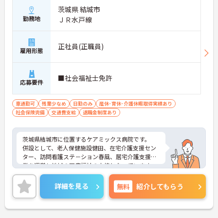
茨城県 結城市
勤務地
ＪＲ水戸線
正社員(正職員)
雇用形態
■社会福祉士免許
応募要件
車通勤可
残業少なめ
日勤のみ
産休･育休･介護休暇取得実績あり
社会保険完備
交通費支給
退職金制度あり
茨城県結城市に位置するケアミックス病院です。
併設として、老人保健施設健田、在宅介護支援セン
ター、訪問看護ステ－ション春風、居宅介護支援事
業を運営し地域の医療福祉の中核となっています。
ご興味ある方には、面接対策ポイントなど、さらに
詳細をお話しいたしますのでお気軽にご相談くださ
詳細を見る
無料
紹介してもらう
い！