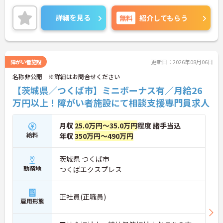
＜リフレッシュ休暇でプライベートも充実＞仕事だ
・資格手当の支給や公的資格取得・自己啓発支援制
けでなくプライベートの時間も大切にできるよう、
度を通じて有資格者のさらなるステップアップを後
詳細を見る
無料
紹介してもらう
年間最大12日（毎月1日付与）の「リフレッシュ休
押しします
暇」という独自の制度があります。有給休暇とは別
・階層別研修や所属先以外の事業所で行う交換研修
に付与されるため、これらを組み合わせて連休を取
など豊富な教育プログラムで専門職としての成長を
得し、旅行や趣味を楽しむスタッフも多くいます。
サポートしています
また、残業は月平均10時間程度と少なめで、夜勤も
障がい者施設
更新日：2026年08月06日
ないため、生活リズムを整えやすく、無理なく長く
名称非公開 ※詳細はお問合せください
働き続けられる環境です。
【茨城県／つくば市】ミニボーナス有／月給26
万円以上！障がい者施設にて相談支援専門員求人
月収
25.0万円～35.0万円
程度 諸手当込
給料
年収
350万円～490万円
茨城県 つくば市
勤務地
つくばエクスプレス
正社員(正職員)
雇用形態