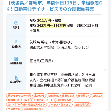
た、全国展開する同社ならではの多彩なキャリアパ
【茨城県／常総市】年間休日119日♪未経験者O
スがあり、管理職や専門職への挑戦、異なるサービ
K！日勤帯◎デイサービスでの介護職員募集
スへのキャリアチェンジも可能です。一人ひとりの
「なりたい姿」を応援し、成長をバックアップする
体制が整っています。
月収
20.1万円
～程度
年収
262万円～398万円
程度 月給×12ヶ月
給料
＋賞与
茨城県 常総市 水海道諏訪町3366-1
勤務地
関東鉄道常総線「水海道駅」徒歩10分
正社員(正職員)
雇用形態
■介護系資格不問 ※無資格者：入社半年
以内に会社負担で認知症介護基礎研修受講
応募要件
■普通自動車運転免許(AT限定可) 必須 ■
経験：不問 ※介護職員初任者研修(旧ヘルパ
ー2級)以上 歓迎
駅から徒歩10分以内
車通勤可
未経験OK
残業少なめ
無資格OK
日勤のみ
年間休日110日以上
資格取得サポート
研修制度あり
産休･育休･介護休暇取得実績あり
ボーナス・賞与あり
社会保険完備
交通費支給
退職金制度あり