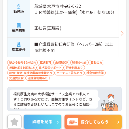
茨城県 水戸市 中央2-6-32
勤務地
ＪＲ常磐線(上野－仙台)「水戸駅」徒歩10分
正社員(正職員)
雇用形態
■介護職員初任者研修（ヘルパー2級）以上
応募要件
※経験不問
駅から徒歩10分以内
車通勤可
未経験OK
残業少なめ
日勤のみ
年間休日110日以上
資格取得サポート
研修制度あり
産休･育休･介護休暇取得実績あり
ボーナス・賞与あり
社会保険完備
交通費支給
退職金制度あり
福利厚生充実の大手福祉サービス企業での求人で
す！ご興味ある方には、面接対策ポイントなど、さ
らに詳細をお話しいたしますのでお気軽にご相談く
ださい！
詳細を見る
無料
紹介してもらう