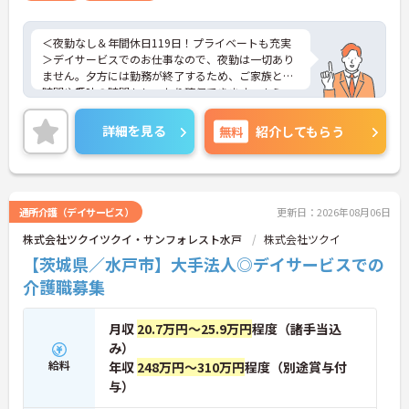
＜夜勤なし＆年間休日119日！プライベートも充実
＞デイサービスでのお仕事なので、夜勤は一切あり
ません。夕方には勤務が終了するため、ご家族との
時間や趣味の時間もしっかり確保できます。さら
に、月9日のお休みに加えて「リフレッシュ休暇」
が毎月1日付与され、年間休日はたっぷり119日。無
詳細を見る
無料
紹介してもらう
理なく働き続けられるリズムが整っており、仕事と
プライベートのメリハリをつけて働きたい方にぴっ
たりです。
＜未経験からプロへ！充実の研修とキャリアパス ＞
介護の経験がない方やブランクがある方も大歓迎で
通所介護（デイサービス）
更新日：2026年08月06日
す。資格取得支援制度や自己啓発支援制度が整って
株式会社ツクイツクイ・サンフォレスト水戸
株式会社ツクイ
おり、働きながらスキルアップを目指せます。ま
た、全国展開する同社ならではの多彩なキャリアパ
【茨城県／水戸市】大手法人◎デイサービスでの
スがあり、管理職や専門職への挑戦、異なるサービ
介護職募集
スへのキャリアチェンジも可能です。一人ひとりの
「なりたい姿」を応援し、成長をバックアップする
体制が整っています。
月収
20.7万円～25.9万円
程度（諸手当込
み）
給料
年収
248万円～310万円
程度（別途賞与付
与）