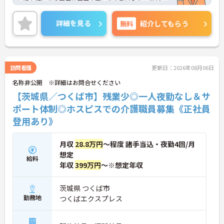
終末期にあり医療依存度の高い方を受け入れ、地域
医療を支える社会的意義の高い事業を推進していま
す。現場には看護師が24時間常駐しています。急変
詳細を見る
無料
紹介してもらう
時の対応や医療行為は看護師が担当するため、初任
者研修や実務者研修の方も食事介助や入浴介助など
の生活を支えるケアに専念できる環境です。多職種
で情報を共有し、一人で判断を抱え込まないチーム
連携の体制がしっかりと整っています。働き方の面
訪問看護
更新日：2026年08月06日
では、夜勤明けの翌日が原則として公休となるほ
名称非公開 ※詳細はお問合せください
か、月平均の残業時間も5時間から7時間程度とかな
り少なめです。常勤スタッフの比率が90パーセント
【茨城県／つくば市】残業少◎一人夜勤なし＆サ
を超えているため急な勤務変更が発生しにくく、あ
ポート体制◎ホスピスでの介護職員募集《正社員
らかじめ決められた訪問予定表に沿って規則正しく
登用あり》
働けます。入職後は現場スタッフによるお一人おひ
とりに合わせた個別のOJT研修が実施されます。eラ
ーニングも導入されており、多職種と連携しながら
月収
28.8万円
～程度 諸手当込・夜勤4回/月
専門性を着実に深めていける環境が用意されていま
想定
す。
給料
年収
399万円
～※想定年収
★おすすめPOINT★
＜個別ＯＪＴとチーム連携で着実に成長！＞
茨城県 つくば市
・入職後はお一人おひとりの習熟度に合わせた個別
勤務地
つくばエクスプレス
のＯＪＴ研修を実施し、ｅラーニングを用いた学習
の機会も提供されます
・施設内には看護師が24時間常駐しており、急変時