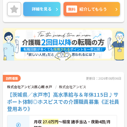
時間体制で看護師も在中しておりますので安心して
介護業務に専念できます。
詳細を見る
無料
紹介してもらう
ご興味をお持ちの方には詳細の情報や面接のポイン
トをお伝えしますのでお気軽にお問い合わせくださ
いませ。
訪問看護
更新日：2026年08月06日
株式会社アンビス医心館 水戸
株式会社アンビス
【茨城県／水戸市】高水準給与＆年休115日♪サ
ポート体制◎ホスピスでの介護職員募集《正社員
登用あり》
月収
27.0万円
～程度 諸手当込・夜勤4回/月