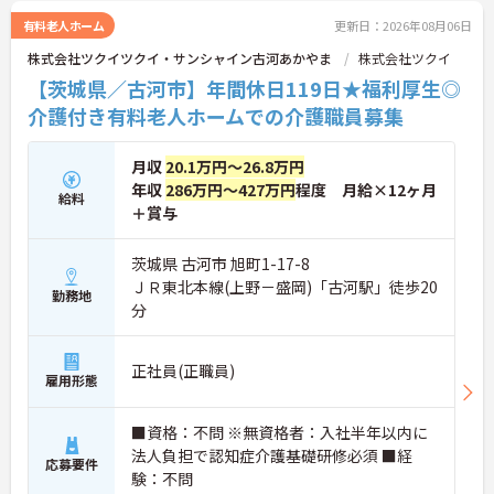
有料老人ホーム
更新日：2026年08月06日
株式会社ツクイツクイ・サンシャイン古河あかやま
株式会社ツクイ
【茨城県／古河市】年間休日119日★福利厚生◎
介護付き有料老人ホームでの介護職員募集
月収
20.1万円～26.8万円
年収
286万円～427万円
程度 月給×12ヶ月
給料
＋賞与
茨城県 古河市 旭町1-17-8
ＪＲ東北本線(上野－盛岡)「古河駅」徒歩20
勤務地
分
正社員(正職員)
雇用形態
■資格：不問 ※無資格者：入社半年以内に
法人負担で認知症介護基礎研修必須 ■経
応募要件
験：不問