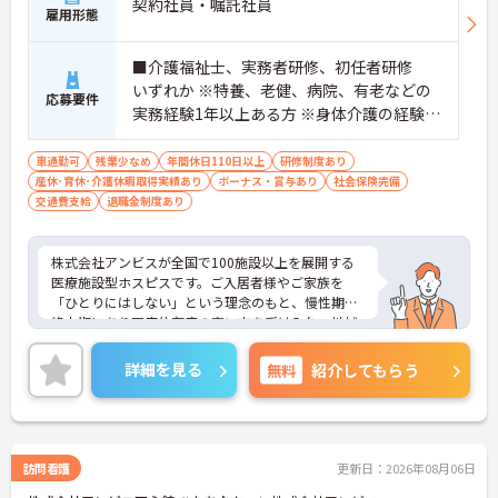
契約社員・嘱託社員
の対応や専門的な医療処置は看護師が担当するため
雇用形態
負担が減ります
・介護スタッフと看護スタッフの比率が1対1で相談
■介護福祉士、実務者研修、初任者研修
しやすく、初任者研修や実務者研修からでも着実に
専門性を高められます
いずれか ※特養、老健、病院、有老などの
応募要件
＜残業月7時間以下で身体の負担を軽減！＞
実務経験1年以上ある方 ※身体介護の経験年
・常勤で働くスタッフの比率が90パーセント以上と
以上ある方、機械浴の使用の経験のある方
高く、急なシフト変更や無理な長時間勤務が発生し
歓迎
車通勤可
残業少なめ
年間休日110日以上
研修制度あり
にくい人員体制です
産休･育休･介護休暇取得実績あり
ボーナス・賞与あり
社会保険完備
・訪問スケジュールに沿って施設内でのケアを行う
交通費支給
退職金制度あり
ため、月平均の残業時間は5時間から7時間程度とか
なり少なめに抑えられます
・夜勤明けの翌日は原則としてお休みとなるシフト
株式会社アンビスが全国で100施設以上を展開する
編成が組まれており、しっかりと休息を取りながら
医療施設型ホスピスです。ご入居者様やご家族を
長期的な就業が可能です
「ひとりにはしない」という理念のもと、慢性期や
＜評価制度でキャリアアップ＞
終末期にあり医療依存度の高い方を受け入れ、地域
・介護福祉士や初任者研修などの資格や実務経験、
医療を支える社会的意義の高い事業を推進していま
夜勤回数がしっかりと給与に反映されるためモチベ
す。現場には看護師が24時間常駐しています。急変
ーションを維持できます
詳細を見る
無料
紹介してもらう
時の対応や医療行為は看護師が担当するため、初任
・年次を問わずリーダーや主任などのマネジメント
者研修や実務者研修の方も食事介助や入浴介助など
職へ昇格する事例も多数あり、腰を据えて長期的な
の生活を支えるケアに専念できる環境です。多職種
キャリア形成が可能です
で情報を共有し、一人で判断を抱え込まないチーム
連携の体制がしっかりと整っています。働き方の面
訪問看護
更新日：2026年08月06日
では、夜勤明けの翌日が原則として公休となるほ