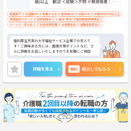
級)以上 歓迎 ＜経験＞不問 ※無資格者：入
社半年以内に会社負担で認知症介護基礎研
修受講
車通勤可
未経験OK
残業少なめ
無資格OK
日勤のみ
年間休日110日以上
資格取得サポート
研修制度あり
産休･育休･介護休暇取得実績あり
ボーナス・賞与あり
社会保険完備
交通費支給
退職金制度あり
福利厚生充実の大手福祉サービス企業での求人で
す！ご興味ある方には、面接対策ポイントなど、さ
らに詳細をお話しいたしますのでお気軽にご相談く
ださい！
詳細を見る
無料
紹介してもらう