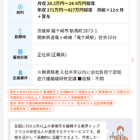
月収
20.2万円～26.9万円
程度
年収
271万円～427万円
程度 月給×12ヶ月
給料
＋賞与
茨城県 龍ケ崎市 馴馬町2873-1
勤務地
関東鉄道竜ヶ崎線「竜ケ崎駅」徒歩10分
正社員(正職員)
雇用形態
※無資格者:入社半年以内に会社負担で認知
応募要件
症介護基礎研修受講 ■経験：不問
駅から徒歩10分以内
車通勤可
未経験OK
残業少なめ
無資格OK
日勤のみ
年間休日110日以上
資格取得サポート
研修制度あり
産休･育休･介護休暇取得実績あり
ボーナス・賞与あり
社会保険完備
交通費支給
退職金制度あり
全国に650ヵ所以上の事業所を展開する業界トップ
クラスの安定法人が運営するデイサービスです。資
格を活かして長期的に活躍できるよう、充実した待