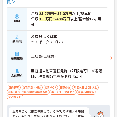
員＞
月収
25.0万円～35.0万円
以上/基本給
年収
350万円～490万円
以上/基本給12ヶ月
給料
分
茨城県 つくば市
勤務地
つくばエクスプレス
正社員(正職員)
雇用形態
■普通自動車運転免許（AT限定可） ※看護
応募要件
師、准看護師免許があれば尚可
車通勤可
住宅手当・補助
無資格OK
日勤のみ
年間休日110日以上
産休･育休･介護休暇取得実績あり
ボーナス・賞与あり
社会保険完備
交通費支給
茨城県つくば市に位置している障害者短期入所施設
です。福利厚生が整っておりますので安心して就業