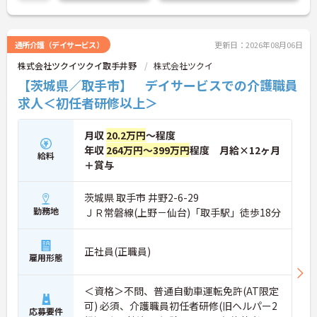
通所介護（デイサービス）
更新日：2026年08月06日
株式会社ツクイツクイ取手井野
株式会社ツクイ
【茨城県／取手市】 デイサービスでの介護職員
求人＜初任者研修以上＞
月収
20.2万円
～程度
年収
264万円～399万円
程度 月給×12ヶ月
給料
＋賞与
茨城県 取手市 井野2-6-29
勤務地
ＪＲ常磐線(上野－仙台)「取手駅」徒歩18分
正社員(正職員)
雇用形態
＜資格＞不問、普通自動車運転免許(AT限定
可) 必須、介護職員初任者研修(旧ヘルパー2
応募要件