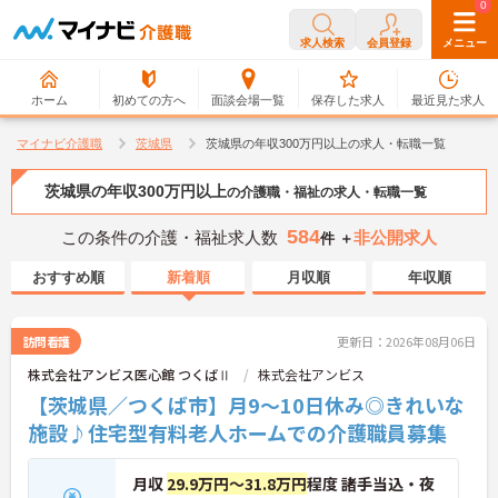
0
0
求人検索
会員登録
メニュー
ホーム
初めての方へ
面談会場一覧
保存した求人
最近見た求人
マイナビ介護職
茨城県
茨城県の年収300万円以上の求人・転職一覧
茨城県の年収300万円以上
の介護職・福祉の求人・転職一覧
584
この条件の介護・福祉求人数
非公開求人
件 ＋
おすすめ順
新着順
月収順
年収順
訪問看護
更新日：2026年08月06日
株式会社アンビス医心館 つくばⅡ
株式会社アンビス
【茨城県／つくば市】月9～10日休み◎きれいな
施設♪住宅型有料老人ホームでの介護職員募集
月収
29.9万円～31.8万円
程度 諸手当込・夜