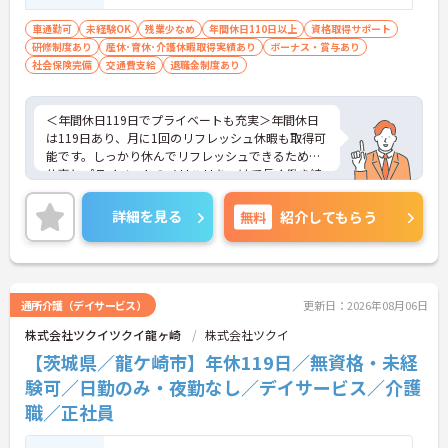
車通勤可
未経験OK
残業少なめ
年間休日110日以上
資格取得サポート
研修制度あり
産休･育休･介護休暇取得実績あり
ボーナス・賞与あり
社会保険完備
交通費支給
退職金制度あり
＜年間休日119日でプライベートも充実＞年間休日
は119日あり、月に1回のリフレッシュ休暇も取得可
能です。しっかり休んでリフレッシュできるため、
仕事とプライベートのメリハリをつけて長く働き続
けられます。ワークライフバランスを重視したい方
にも安心の環境です。
詳細を見る
無料
紹介してもらう
＜スマホ・インカム活用でスマートなケアを実現＞
記録や情報共有にスマートフォンを活用し、業務の
効率化を積極的に進めています。インカムを使えば
リアルタイムな連携もスムーズに行えるため、ケア
の抜け漏れを防ぐことができます。事務作業の負担
通所介護（デイサービス）
更新日：2026年08月06日
を減らすことで、利用者様との対話や「人にしかで
株式会社ツクイツクイ龍ヶ崎
株式会社ツクイ
きないぬくもりのケア」に集中できる環境を整えて
います。新しい技術を取り入れながら、質の高いサ
【茨城県／龍ケ崎市】年休119日／無資格・未経
ービスを目指しています。
験可／日勤のみ・夜勤なし／デイサービス／介護
職／正社員