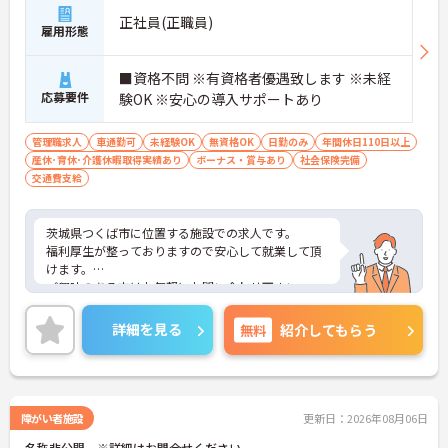
正社員(正職員)
雇用形態
■資格不問 ※有資格者優遇致します ※未経
応募要件
験OK ※安心の導入サポートあり
管理職求人
車通勤可
未経験OK
無資格OK
日勤のみ
年間休日110日以上
産休･育休･介護休暇取得実績あり
ボーナス・賞与あり
社会保険完備
交通費支給
茨城県つくば市に位置する施設での求人です。
福利厚生が整っておりますので安心して就業して頂
けます。
ご興味のある方はお気軽にお問い合わせ下さい。
詳細を見る
無料
紹介してもらう
障がい者施設
更新日：2026年08月06日
名称非公開 ※詳細はお問合せください