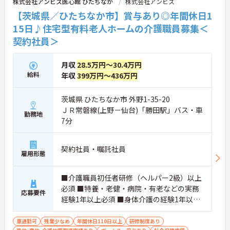
株式会社アンビス医心館 ひたちなか
株式会社アンビス
か、月平均の残業時間も5時間から7時間程度とかな
り少なめです。常勤スタッフの比率が90パーセント
【茨城県／ひたちなか市】賞与あり◎年間休日1
を超えているため急な勤務変更が発生しにくく、あ
15日♪住宅型有料老人ホームの介護職員募集＜
らかじめ決められた訪問予定表に沿って規則正しく
契約社員＞
働けます。入職後は現場スタッフによるお一人おひ
とりに合わせた個別のOJT研修が実施されます。eラ
ーニングも導入されており、多職種と連携しながら
月収
28.5万円～30.4万円
専門性を着実に深めていける環境が用意されていま
給料
年収
399万円～436万円
す。
★おすすめPOINT★
茨城県 ひたちなか市 外野1-35-20
＜個別ＯＪＴとチーム連携で着実に成長！＞
ＪＲ常磐線(上野－仙台)「勝田駅」バス・車
・入職後はお一人おひとりの習熟度に合わせた個別
勤務地
7分
のＯＪＴ研修を実施し、ｅラーニングを用いた学習
の機会も提供されます
・施設内には看護師が24時間常駐しており、急変時
契約社員・嘱託社員
の対応や専門的な医療処置は看護師が担当するため
雇用形態
負担が減ります
・介護スタッフと看護スタッフの比率が1対1で相談
■介護職員初任者研修（ヘルパー2級）以上
しやすく、初任者研修や実務者研修からでも着実に
専門性を高められます
必須 ■特養・老健・病院・有老などの実務
応募要件
＜残業月7時間以下で身体の負担を軽減！＞
経験1年以上必須 ■身体介護の経験1年以上
・常勤で働くスタッフの比率が90パーセント以上と
あれば尚可 ■機械浴の使用経験あれば尚可
高く、急なシフト変更や無理な長時間勤務が発生し
車通勤可
残業少なめ
年間休日110日以上
研修制度あり
にくい人員体制です