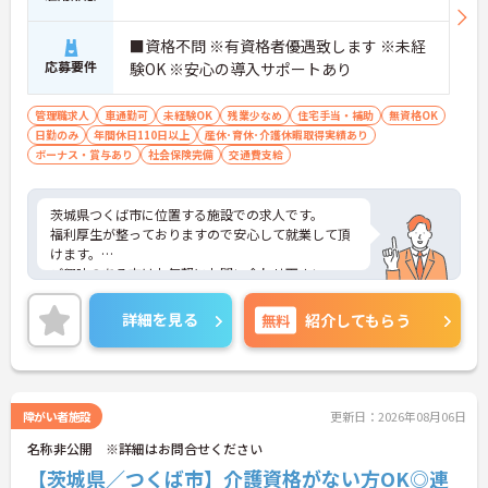
■資格不問 ※有資格者優遇致します ※未経
応募要件
験OK ※安心の導入サポートあり
管理職求人
車通勤可
未経験OK
残業少なめ
住宅手当・補助
無資格OK
日勤のみ
年間休日110日以上
産休･育休･介護休暇取得実績あり
ボーナス・賞与あり
社会保険完備
交通費支給
茨城県つくば市に位置する施設での求人です。
福利厚生が整っておりますので安心して就業して頂
けます。
ご興味のある方はお気軽にお問い合わせ下さい。
詳細を見る
無料
紹介してもらう
障がい者施設
更新日：2026年08月06日
名称非公開 ※詳細はお問合せください
【茨城県／つくば市】介護資格がない方OK◎連