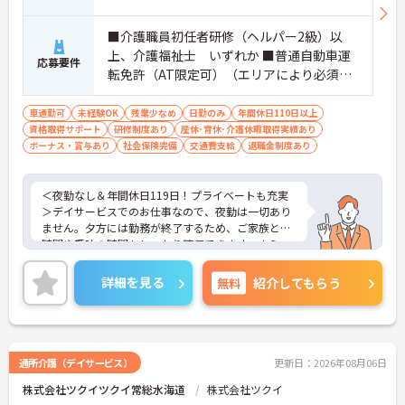
【賞与実績最大105万円◎大手法人ならではの手厚
い待遇と福利厚生が魅力です】
■介護職員初任者研修（ヘルパー2級）以
・頑張りをしっかり還元する過去実績最大105万円
上、介護福祉士 いずれか ■普通自動車運
の賞与や配偶者・お子様への手厚い扶養手当を支給
応募要件
転免許（AT限定可）（エリアにより必須）
しています
・宿泊費補助などが受けられる独自の「ツクイPLU
■経験：不問
S」や勤続3年以上の退職金制度を完備しています
車通勤可
未経験OK
残業少なめ
日勤のみ
年間休日110日以上
・社内規定の範囲内で髪色や髪型をはじめネイルや
資格取得サポート
研修制度あり
産休･育休･介護休暇取得実績あり
まつげエクステが自由であり自分らしさを大切に働
ボーナス・賞与あり
社会保険完備
交通費支給
退職金制度あり
けます
【有資格者のキャリアパス！手厚いチューター制度
と多彩な研修で専門性を高めます 】
＜夜勤なし＆年間休日119日！プライベートも充実
・入社後1年間は専門のチューター（指導担当者）
＞デイサービスでのお仕事なので、夜勤は一切あり
がマンツーマンで手厚くフォローするため新しい環
ません。夕方には勤務が終了するため、ご家族との
境でも安心です
時間や趣味の時間もしっかり確保できます。さら
・資格手当の支給や公的資格取得・自己啓発支援制
に、月9日のお休みに加えて「リフレッシュ休暇」
度を通じて有資格者のさらなるステップアップを後
が毎月1日付与され、年間休日はたっぷり119日。無
詳細を見る
無料
紹介してもらう
押しします
理なく働き続けられるリズムが整っており、仕事と
・階層別研修や所属先以外の事業所で行う交換研修
プライベートのメリハリをつけて働きたい方にぴっ
など豊富な教育プログラムで専門職としての成長を
たりです。
サポートしています
＜未経験からプロへ！充実の研修とキャリアパス ＞
介護の経験がない方やブランクがある方も大歓迎で
通所介護（デイサービス）
更新日：2026年08月06日
す。資格取得支援制度や自己啓発支援制度が整って
株式会社ツクイツクイ常総水海道
株式会社ツクイ
おり、働きながらスキルアップを目指せます。ま