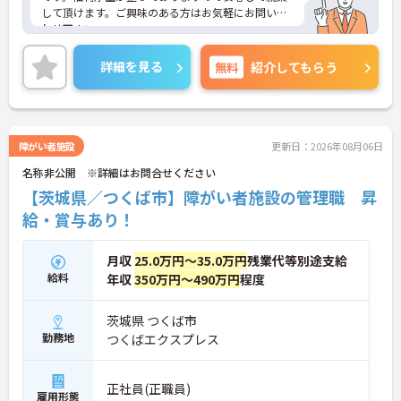
して頂けます。ご興味のある方はお気軽にお問い合
わせ下さい。
詳細を見る
無料
紹介してもらう
障がい者施設
更新日：2026年08月06日
名称非公開 ※詳細はお問合せください
【茨城県／つくば市】障がい者施設の管理職 昇
給・賞与あり！
月収
25.0万円～35.0万円
残業代等別途支給
給料
年収
350万円～490万円
程度
茨城県 つくば市
勤務地
つくばエクスプレス
正社員(正職員)
雇用形態