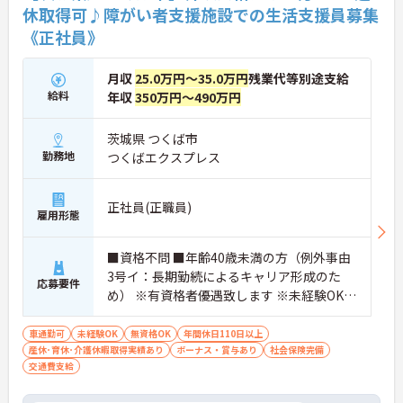
休取得可♪障がい者支援施設での生活支援員募集
《正社員》
月収
25.0万円～35.0万円
残業代等別途支給
給料
年収
350万円～490万円
茨城県 つくば市
勤務地
つくばエクスプレス
正社員(正職員)
雇用形態
■資格不問 ■年齢40歳未満の方（例外事由
3号イ：長期勤続によるキャリア形成のた
応募要件
め） ※有資格者優遇致します ※未経験OK
※安心の導入サポートあり
車通勤可
未経験OK
無資格OK
年間休日110日以上
産休･育休･介護休暇取得実績あり
ボーナス・賞与あり
社会保険完備
交通費支給