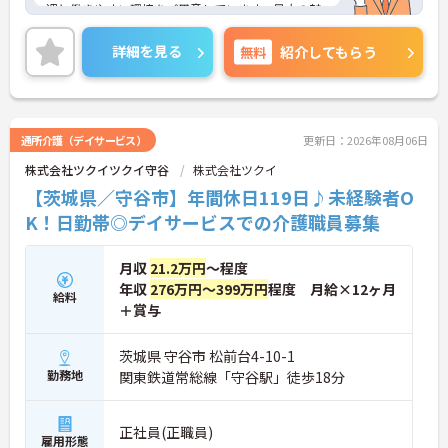
遇と働きやすい環境をご用意しています。最大の魅
力は夜勤なしの日勤のみで年間休日は119日しっか
り確保できる点にあります。毎月付与されるリフレ
詳細を見る
無料
紹介してもらう
ッシュ休暇を利用して連休の取得も可能です。ま
た、子育てサポート企業として「くるみん認定」を
取得しており、こども休暇や充実した扶養手当など
ご家庭との両立を後押しする制度が整っています。
入社後1年間は専用のチューターがつき手厚くフォ
通所介護（デイサービス）
更新日：2026年08月06日
ローするため、新しい環境への不安を軽減できま
株式会社ツクイツクイ守谷
株式会社ツクイ
す。最大105万円の賞与支給の実績や、宿泊費補助
等の独自の福利厚生制度も備わっており、有資格者
【茨城県／守谷市】年間休日119日♪未経験者O
の方がご自身の個性を大切にしながらやりがいを持
K！日勤帯◎デイサービスでの介護職員募集
って働き続けられるおすすめの職場です。
★おすすめPOINT★
月収
21.2万円
～程度
【夜勤なし×年間休日119日！オンオフのメリハリ
年収
276万円～399万円
程度 月給×12ヶ月
をつけて働ける環境です】
給料
＋賞与
・身体への負担が少ない夜勤なしの勤務で年間休日
119日がしっかりと確保されています
・毎月1日付与されるリフレッシュ休暇と有給を組
茨城県 守谷市 松前台4-10-1
み合わせて連休を取得しプライベートを満喫できま
勤務地
関東鉄道常総線「守谷駅」徒歩18分
す
・子育てサポート企業として「くるみん認定」を取
得しており未就学児向けのこども休暇など支援体制
正社員(正職員)
雇用形態
が万全です