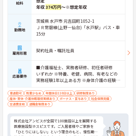
想定
給料
年収
374万円
～※想定年収
茨城県 水戸市 元吉田町1052-1
ＪＲ常磐線(上野－仙台)「水戸駅」バス・車
勤務地
15分
契約社員・嘱託社員
雇用形態
■介護福祉士、実務者研修、初任者研修
いずれか ※特養、老健、病院、有老などの
応募要件
実務経験1年以上ある方 ※身体介護の経験年
以上ある方、機械浴の使用の経験のある方
歓迎
車通勤可
残業少なめ
年間休日110日以上
研修制度あり
産休･育休･介護休暇取得実績あり
ボーナス・賞与あり
社会保険完備
交通費支給
退職金制度あり
株式会社アンビスが全国で100施設以上を展開する
医療施設型ホスピスです。ご入居者様やご家族を
「ひとりにはしない」という理念のもと、慢性期や