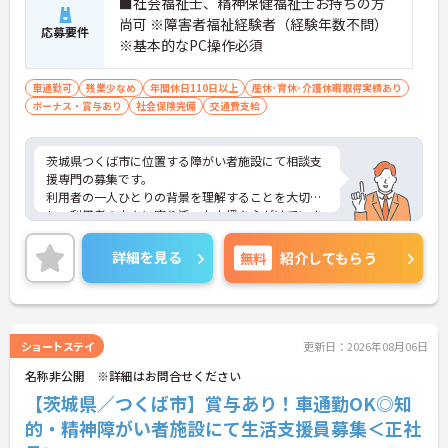
■社会福祉士、精神保健福祉士お持ちの方
尚可 ※障害者福祉経験者（経験年数不問）
応募要件
※基本的なPC操作必須
車通勤可
残業少なめ
年間休日110日以上
産休･育休･介護休暇取得実績あり
ボーナス・賞与あり
社会保険完備
交通費支給
茨城県つくば市に位置する障がい者施設にて相談支
援専門の募集です。
利用者の一人ひとりの背景を理解することを大切に
し、利用者の方々に寄り添った支援を心がけていま
す。
ご興味のある方には、面接対策ポイントなど、さら
詳細を見る
無料
紹介してもらう
に詳細をお話しいたしますので、お気軽にご相談く
ださい。
ショートステイ
更新日：2026年08月06日
名称非公開 ※詳細はお問合せください
【茨城県／つくば市】賞与あり！車通勤OK◎知
的・精神障がい者施設にて生活支援員募集＜正社