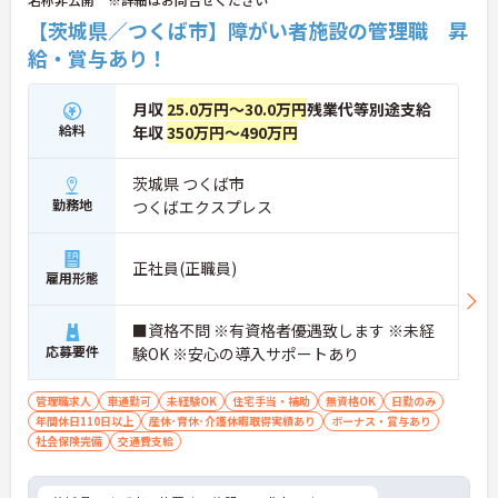
【茨城県／つくば市】障がい者施設の管理職 昇
給・賞与あり！
月収
25.0万円～30.0万円
残業代等別途支給
給料
年収
350万円～490万円
茨城県 つくば市
勤務地
つくばエクスプレス
正社員(正職員)
雇用形態
■資格不問 ※有資格者優遇致します ※未経
応募要件
験OK ※安心の導入サポートあり
管理職求人
車通勤可
未経験OK
住宅手当・補助
無資格OK
日勤のみ
年間休日110日以上
産休･育休･介護休暇取得実績あり
ボーナス・賞与あり
社会保険完備
交通費支給