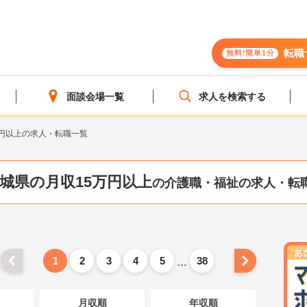
転職
無料!簡単1分
面談会場一覧
求人を検索する
万円以上の求人・転職一覧
城県の月収15万円以上
の介護職・福祉の求人・転
1
2
3
4
5
38
…
月収順
年収順