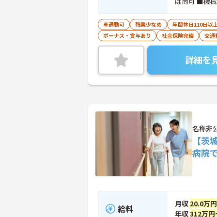
ば尚可 ■機
車通勤可
残業少なめ
年間休日110日以
ボーナス・賞与あり
社会保険完備
交通
詳細を
名称非
【茨
病院
月収
20.0万
給料
年収
312万円