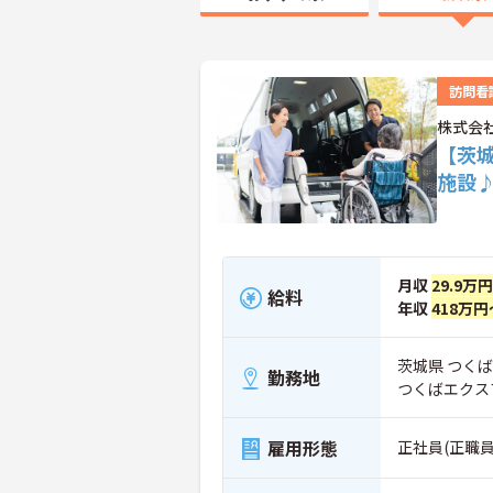
訪問看
株式会
【茨
施設
月収
29.9万
給料
年収
418万円
茨城県 つくば市
勤務地
つくばエクス
雇用形態
正社員(正職員