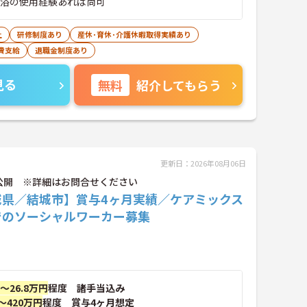
械浴の使用経験あれば尚可
上
研修制度あり
産休･育休･介護休暇取得実績あり
費支給
退職金制度あり
見る
無料
紹介してもらう
更新日：2026年08月06日
公開 ※詳細はお問合せください
城県／結城市】賞与4ヶ月実績／ケアミックス
でのソーシャルワーカー募集
円～26.8万円
程度 諸手当込み
～420万円
程度 賞与4ヶ月想定