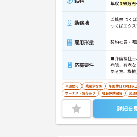
給料
年収
399万円
茨城県 つく
勤務地
つくばエクス
雇用形態
契約社員・嘱
■介護福祉士
応募要件
病院、有老な
ある方、機械
車通勤可
残業少なめ
年間休日110日以
ボーナス・賞与あり
社会保険完備
交通
詳細を