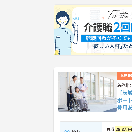
訪問看
名称非
【茨
ポー
登用
月収
28.8万円