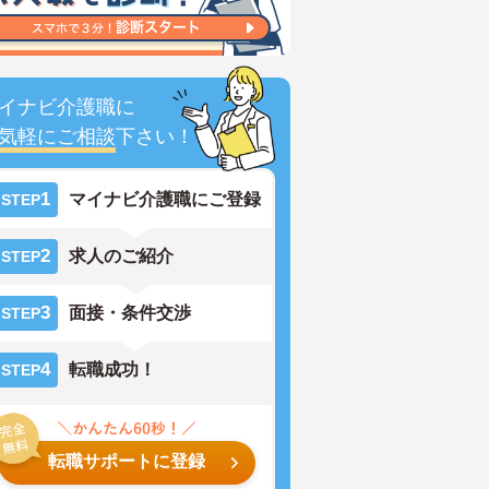
イナビ介護職に
気軽にご相談
下さい！
1
マイナビ介護職にご登録
STEP
2
求人のご紹介
STEP
3
面接・条件交渉
STEP
4
転職成功！
STEP
転職サポートに登録