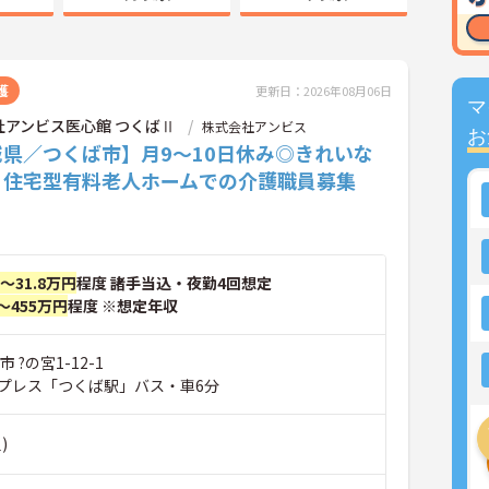
護
更新日：2026年08月06日
マ
社アンビス医心館 つくばⅡ
株式会社アンビス
お
城県／つくば市】月9～10日休み◎きれいな
♪住宅型有料老人ホームでの介護職員募集
円～31.8万円
程度 諸手当込・夜勤4回想定
～455万円
程度 ※想定年収
 ?の宮1-12-1
プレス「つくば駅」バス・車6分
)