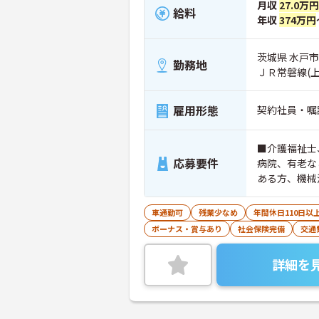
月収
27.0万円
給料
年収
374万円
茨城県 水戸市 
勤務地
ＪＲ常磐線(
雇用形態
契約社員・嘱
■介護福祉士
応募要件
病院、有老な
ある方、機械
車通勤可
残業少なめ
年間休日110日以
ボーナス・賞与あり
社会保険完備
交通
詳細を