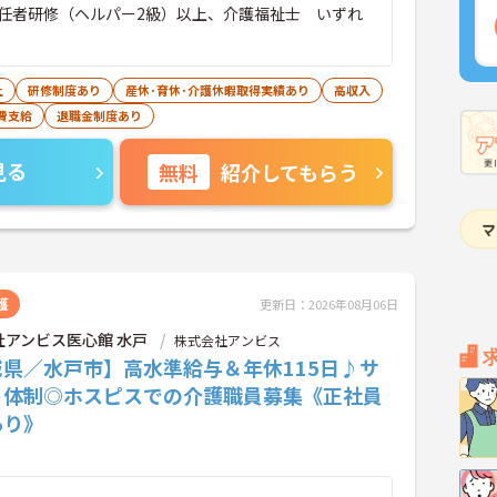
任者研修（ヘルパー2級）以上、介護福祉士 いずれ
上
研修制度あり
産休･育休･介護休暇取得実績あり
高収入
費支給
退職金制度あり
見る
無料
紹介してもらう
護
更新日：2026年08月06日
社アンビス医心館 水戸
株式会社アンビス
城県／水戸市】高水準給与＆年休115日♪サ
ト体制◎ホスピスでの介護職員募集《正社員
あり》