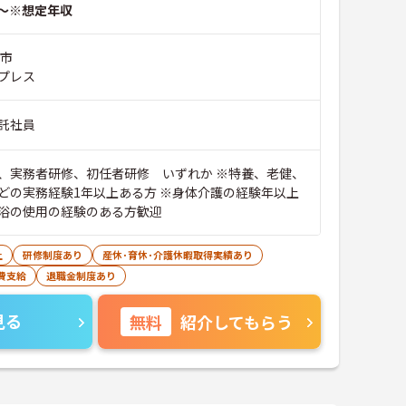
～※想定年収
ば市
プレス
託社員
、実務者研修、初任者研修 いずれか ※特養、老健、
どの実務経験1年以上ある方 ※身体介護の経験年以上
浴の使用の経験のある方歓迎
上
研修制度あり
産休･育休･介護休暇取得実績あり
費支給
退職金制度あり
見る
無料
紹介してもらう