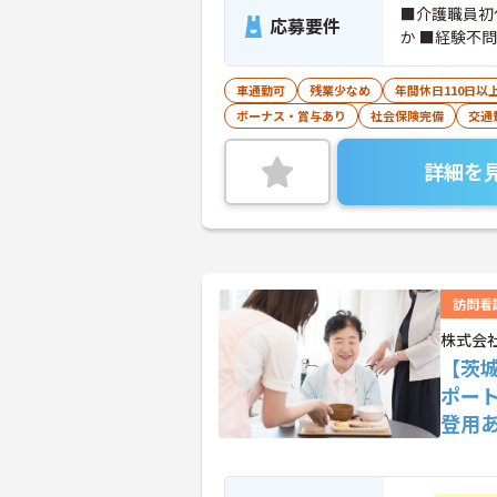
■介護職員初
応募要件
か ■経験不問
車通勤可
残業少なめ
年間休日110日以
ボーナス・賞与あり
社会保険完備
交通
詳細を
訪問看
株式会
【茨
ポー
登用