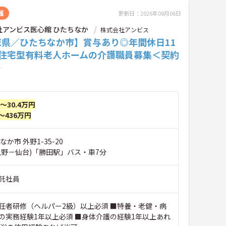
護
更新日：2026年08月06日
社アンビス医心館 ひたちなか
株式会社アンビス
城県／ひたちなか市】賞与あり◎年間休日11
♪住宅型有料老人ホームの介護職員募集＜契約
＞
円～30.4万円
～436万円
か市 外野1-35-20
上野－仙台)「勝田駅」バス・車7分
託社員
任者研修（ヘルパー2級）以上必須 ■特養・老健・病
の実務経験1年以上必須 ■身体介護の経験1年以上あれ