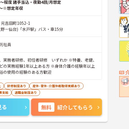
～程度 諸手当込・夜勤4回/月想定
～※想定年収
元吉田町1052-1
上野－仙台)「水戸駅」バス・車15分
託社員
、実務者研修、初任者研修 いずれか ※特養、老健、
どの実務経験1年以上ある方 ※身体介護の経験年以上
浴の使用の経験のある方歓迎
上
研修制度あり
産休･育休･介護休暇取得実績あり
費支給
退職金制度あり
見る
無料
紹介してもらう