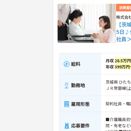
訪問看
株式会
【茨
5日
社員
月収
28.5万
給料
年収
399万円
茨城県 ひたちな
勤務地
ＪＲ常磐線(
雇用形態
契約社員・嘱
■介護職員初
応募要件
院・有老など