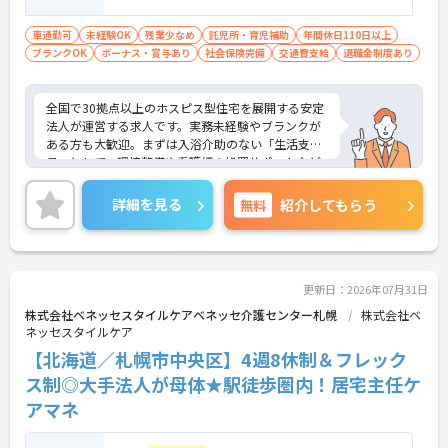
ら経験し、訪問介護員へのキャリアアップ
を目指せます
車通勤可
未経験OK
残業少なめ
託児所・育児補助
年間休日110日以上
ブランクOK
ボーナス・賞与あり
社会保険完備
交通費支給
退職金制度あり
全国で30拠点以上のホスピス型住宅を展開する安定
法人が運営する求人です。実務未経験やブランクが
ある方も大歓迎。まずは入浴介助のない「生活支援
員」として、環境整備や看護師の処置サポートなど
の業務からスタートし、無理なくホスピスケアの経
験を積むことができ、ゆくゆくは訪問介護員へステ
詳細を見る
無料
紹介してもらう
ップアップすることも可能です。残業は全社平均月5
時間程度と少なく、連続休暇の取得で支援金が支給
される独自の制度や、自由診療の割引が受けられる
福利厚生も充実しています。手厚い人員配置で、24
時間連携の訪問診療医もいるため、医療依存度の高
更新日：2026年07月31日
い方へのケアもチームで安心して取り組める環境で
株式会社ベネッセスタイルケアベネッセ介護センター札幌
株式会社ベ
す。
ネッセスタイルケア
【北海道／札幌市中央区】4週8休制＆フレック
★おすすめPOINT★
【無理なくステップアップできる業務内容】
ス制◎大手法人が母体★駅徒歩圏内！居宅主任ケ
・実務未経験からでも挑戦可能です
アマネ
・入浴介助なし、まずは生活支援や看護師のサポー
トからスタートできます