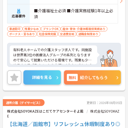
■介護福祉士必須 ■介護実務経験1年以上必
応募要件
須
車通勤可
残業少なめ
ブランクOK
産休･育休･介護休暇取得実績あり
ボーナス・賞与あり
社会保険完備
交通費支給
退職金制度あり
有料老人ホームでの介護スタッフ求人です。同施設
は世界第3位の医療法人グループの系列となります
ので安心して就業いただける環境です。残業も少な
めですのでプライベートを大切にされたい方にもオ
ススメです。ご興味を持たれた方は面接対策ポイン
トや求人の詳細などお話いたしますのでお気軽にお
詳細を見る
無料
紹介してもらう
問い合わせ下さい。
通所介護（デイサービス）
更新日：2026年08月05日
株式会社SOYOKAZEはこだてケアセンターそよ風
株式会社SOYOKAZ
E
【北海道／函館市】リフレッシュ休暇制度あり◎