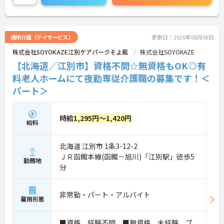
ご興味のある方には、面接対策ポイントなど、さら
に詳細をご案内しますのでお気軽にご相談くださ
い！
通所介護（デイサービス）
更新日：2026年08月06日
株式会社SOYOKAZE江別ケアパークそよ風
株式会社SOYOKAZE
【北海道／江別市】資格不問☆無資格もOK◎有
料老人ホームにて夜勤専従介護職の募集です！＜
パート＞
時給
1,295円～1,420円
給料
北海道 江別市 1条3-12-2
ＪＲ函館本線(函館－旭川)「江別駅」徒歩5
勤務地
分
非常勤・パート・アルバイト
雇用形態
■資格、経験不問 ■無資格、未経験、ブ