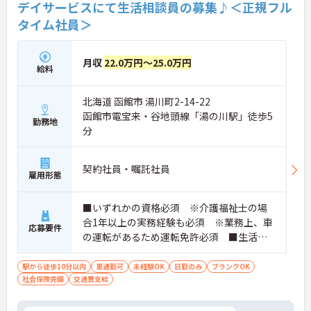
デイサービスにて生活相談員の募集♪＜正規フル
タイム社員＞
月収
22.0万円～25.0万円
給料
北海道 函館市 湯川町2-14-22
函館市電宝来・谷地頭線「湯の川駅」徒歩5
勤務地
分
契約社員・嘱託社員
雇用形態
■いずれかの資格必須 ※介護福祉士の場
合1年以上の実務経験も必須 ※業務上、車
応募要件
の運転があるため運転免許必須 ■生活相
談員の経験あれば尚可 ■未経験・ブラン
ク可
駅から徒歩10分以内
車通勤可
未経験OK
日勤のみ
ブランクOK
社会保険完備
交通費支給