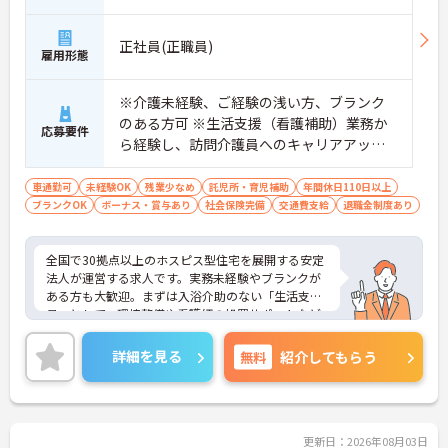
【安心の教育・チームサポート体制】
・手厚い人員配置で困った時もすぐに相談可能です
正社員(正職員)
・2日間のオンライン研修と個人のペースに合わせ
雇用形態
たOJTを実施しています
※介護未経験、ご経験の浅い方、ブランク
のある方可 ※生活支援（看護補助）業務か
応募要件
ら経験し、訪問介護員へのキャリアアップ
を目指せます
車通勤可
未経験OK
残業少なめ
託児所・育児補助
年間休日110日以上
ブランクOK
ボーナス・賞与あり
社会保険完備
交通費支給
退職金制度あり
全国で30拠点以上のホスピス型住宅を展開する安定
法人が運営する求人です。実務未経験やブランクが
ある方も大歓迎。まずは入浴介助のない「生活支援
員」として、環境整備や看護師の処置サポートなど
の業務からスタートし、無理なくホスピスケアの経
験を積むことができ、ゆくゆくは訪問介護員へステ
詳細を見る
無料
紹介してもらう
ップアップすることも可能です。残業は全社平均残
業月5時間程度と少なく、連続休暇の取得で支援金
が支給される独自の制度や、自由診療の割引が受け
られる福利厚生も充実しています。手厚い人員配置
で、24時間連携の訪問診療医もいるため、医療依存
更新日：2026年08月03日