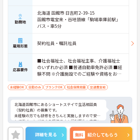
北海道 函館市 日吉町2-39-15
函館市電宝来・谷地頭線「駒場車庫前駅」
勤務地
バス・車5分
契約社員・嘱託社員
雇用形態
■社会福祉士、社会福祉主事、介護福祉士
のいずれか必須 ■普通自動車免許必須 ■経
応募要件
験不問 ※介護施設でのご経験や資格をお持
ちであれば尚可
未経験OK
日勤のみ
ブランクOK
社会保険完備
交通費支給
北海道函館市にあるショートステイで生活相談員
（契約社員）の募集です。
未経験の方でも研修をきちんと実施しますので安心
して働くことができる環境です！福利厚生も充実し
ている点が嬉しいポイントです◎
こちらの求人にご興味がございましたら面接のポイ
詳細を見る
無料
紹介してもらう
ントもお伝えしますので是非ご応募お待ちしており