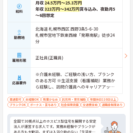
・資格取得支援制度を活用し、将来的に訪問介護員
月収
24.5万円～25.3万円
を目指せる環境です
年収
323万円～342万円
賞与込み、夜勤月5
給料
【手厚い待遇と働きやすさの両立】
～6回想定
・残業は全社平均残業月5時間程度と少なくプライ
ベートの時間を確保できます
・3日以上の連続休暇取得で支援金が支給される独
北海道 札幌市西区 西野3条5-6-30
自の制度があります
札幌市営地下鉄東西線「発寒南駅」徒歩24
勤務地
・夏季・冬季の特別休暇があり年間休日は113日し
分
っかりと休めます
【安心の教育・チームサポート体制】
・手厚い人員配置で困った時もすぐに相談可能です
正社員(正職員)
・2日間のオンライン研修と個人のペースに合わせ
雇用形態
たOJTを実施しています
※介護未経験、ご経験の浅い方、ブランク
のある方可 ※生活支援（看護補助）業務か
応募要件
ら経験し、訪問介護員へのキャリアアップ
を目指せます
車通勤可
未経験OK
残業少なめ
託児所・育児補助
年間休日110日以上
ブランクOK
ボーナス・賞与あり
社会保険完備
交通費支給
退職金制度あり
全国で30拠点以上のホスピス型住宅を展開する安定
法人が運営する求人です。実務未経験やブランクが
ある方も大歓迎。まずは入浴介助のない「生活支援