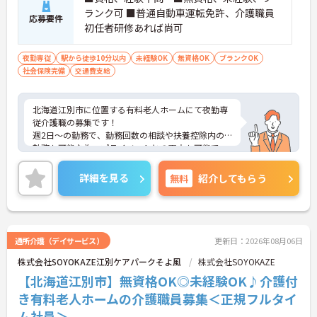
ランク可 ■普通自動車運転免許、介護職員
応募要件
初任者研修あれば尚可
夜勤専従
駅から徒歩10分以内
未経験OK
無資格OK
ブランクOK
社会保険完備
交通費支給
北海道江別市に位置する有料老人ホームにて夜勤専
従介護職の募集です！
週2日～の勤務で、勤務回数の相談や扶養控除内の
勤務も可能な為、プライベートとの両立も可能で
す！
ご興味ある方には、面接対策ポイントなど、さらに
詳細を見る
無料
紹介してもらう
詳細をお話しいたしますのでお気軽にご相談くださ
い！
通所介護（デイサービス）
更新日：2026年08月06日
株式会社SOYOKAZE江別ケアパークそよ風
株式会社SOYOKAZE
【北海道江別市】無資格OK◎未経験OK♪介護付
き有料老人ホームの介護職員募集＜正規フルタイ
ム社員＞