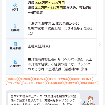
月収
23.5万円～24.9万円
年収
311万円～330万円
賞与込み、夜勤月5
給料
～6回想定
北海道 札幌市東区 北32条東1-6-10
札幌市営地下鉄南北線「北３４条駅」徒歩1
勤務地
1分
正社員(正職員)
雇用形態
■介護職員初任者研修（ヘルパー2級）以上
※介護未経験、ご経験の浅い方、ブランク
応募要件
のある方可 ※生活支援（看護補助）業務か
ら経験し、訪問介護員へのキャリアアップ
を目指せます
車通勤可
未経験OK
残業少なめ
託児所・育児補助
年間休日110日以上
ブランクOK
ボーナス・賞与あり
社会保険完備
交通費支給
退職金制度あり
全国で30拠点以上のホスピス型住宅を展開する安定
法人が運営する求人です。実務未経験やブランクが
ある方も大歓迎。まずは入浴介助のない「生活支援