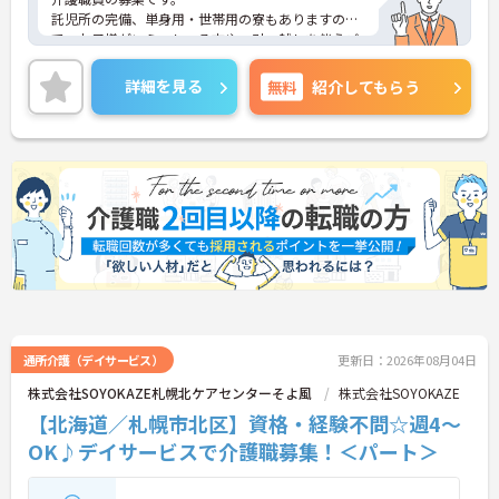
託児所の完備、単身用・世帯用の寮もありますの
で、お子様がいらっしゃる方や、引っ越しを伴うご
入職の方にもおすすめです！
ご興味のある方には、面接対策ポイントなど、さら
詳細を見る
無料
紹介してもらう
に詳細をお話しいたしますので、お気軽にご相談く
ださい。
通所介護（デイサービス）
更新日：2026年08月04日
株式会社SOYOKAZE札幌北ケアセンターそよ風
株式会社SOYOKAZE
【北海道／札幌市北区】資格・経験不問☆週4～
OK♪デイサービスで介護職募集！＜パート＞