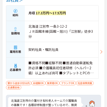
月収
17.3万円～17.5万円
給料
北海道 江別市 一条3-12-2
ＪＲ函館本線(函館－旭川)「江別駅」徒歩3
勤務地
分
契約社員・嘱託社員
雇用形態
■資格不問■経験不問 ■普通自動車運転免
許必須 ■介護職員初任者研修（ヘルパー2
応募要件
級）以上あれば尚可 ■タブレットとPCの基
本操作できれば尚可
駅から徒歩10分以内
未経験OK
無資格OK
ブランクOK
社会保険完備
交通費支給
北海道江別市の介護付き有料老人ホームで介護職員
の募集です！各種研修制度が整っているので、無資