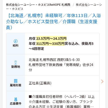
度の高い方へのケアもチームで安心して取り組める
株式会社シーユーシー・ホスピスReHOPE 札幌西
株式会社シーユーシ
環境です。
ー・ホスピス
【北海道／札幌市】未経験可／年休113日／入浴
★おすすめPOINT★
【無理なくステップアップできる業務内容】
介助なし／ホスピス型住宅／介護職（生活支援
・実務未経験からでも挑戦可能です
員）
・入浴介助なし、まずは生活支援や看護師のサポー
トからスタートできます
・資格取得支援制度を活用し、将来的に訪問介護員
月収
23.5万円～24.3万円
を目指せる環境です
年収
311万円～330万円
賞与込み、夜勤月5
給料
【手厚い待遇と働きやすさの両立】
～6回想定
・介護福祉士手当25,000円あり
・残業は全社平均残業月5時間程度と少なくプライ
ベートの時間を確保できます
北海道 札幌市西区 西野3条5-6-30
・3日以上の連続休暇取得で支援金が支給される独
札幌市営地下鉄東西線「発寒南駅」徒歩24
勤務地
自の制度があります
分
・夏季・冬季の特別休暇があり年間休日は113日し
っかりと休めます
【安心の教育・チームサポート体制】
正社員(正職員)
・手厚い人員配置で困った時もすぐに相談可能です
雇用形態
・2日間のオンライン研修と個人のペースに合わせ
たOJTを実施しています
■介護職員初任者研修（ヘルパー2級）以上
※介護未経験、ご経験の浅い方、ブランク
応募要件
のある方可 ※生活支援（看護補助）業務か