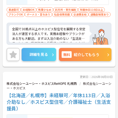
ら経験し、訪問介護員へのキャリアアップ
を目指せます
車通勤可
未経験OK
残業少なめ
託児所・育児補助
年間休日110日以上
ブランクOK
ボーナス・賞与あり
社会保険完備
交通費支給
退職金制度あり
全国で30拠点以上のホスピス型住宅を展開する安定
法人が運営する求人です。実務未経験やブランクが
ある方も大歓迎。まずは入浴介助のない「生活支援
員」として、環境整備や看護師の処置サポートなど
の業務からスタートし、無理なくホスピスケアの経
験を積むことができ、ゆくゆくは訪問介護員へステ
詳細を見る
無料
紹介してもらう
ップアップすることも可能です。残業は全社平均月5
時間程度と少なく、連続休暇の取得で支援金が支給
される独自の制度や、自由診療の割引が受けられる
福利厚生も充実しています。手厚い人員配置で、24
時間連携の訪問診療医もいるため、医療依存度の高
更新日：2026年08月03日
い方へのケアもチームで安心して取り組める環境で
株式会社シーユーシー・ホスピスReHOPE 札幌西
株式会社シーユーシ
す。
ー・ホスピス
【北海道／札幌市】未経験可／年休113日／入浴
★おすすめPOINT★
【無理なくステップアップできる業務内容】
介助なし／ホスピス型住宅／介護福祉士（生活支
・実務未経験からでも挑戦可能です
援員）
・入浴介助なし、まずは生活支援や看護師のサポー
トからスタートできます