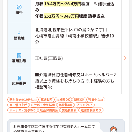
月収
19.4万円～26.4万円
程度 ※諸手当込
み
給料
年収
252万円～343万円
程度 諸手当込
北海道 札幌市豊平区 中の島２条７丁目
札幌市電山鼻線「幌南小学校前駅」徒歩10
勤務地
分
正社員(正職員)
雇用形態
■介護職員初任者研修又はホームヘルパー2
級以上の資格をお持ちの方 ※未経験の方も
応募要件
相談可能
駅から徒歩10分以内
車通勤可
未経験OK
新卒OK
残業少なめ
寮・借り上げ
託児所・育児補助
無資格OK
ブランクOK
ボーナス・賞与あり
社会保険完備
交通費支給
退職金制度あり
札幌市豊平区に位置する住宅型有料老人ホームにて
介護職員の募集です。