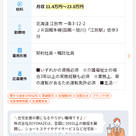
月収
21.4万円～23.0万円
給料
北海道 江別市 一条3-12-2
ＪＲ函館本線(函館－旭川)「江別駅」徒歩3
勤務地
分
契約社員・嘱託社員
雇用形態
■いずれかの資格必須 ※介護福祉士の場
合3年以上の実務経験も必須 ※業務上、車
応募要件
の運転があるため運転免許必須 ■生活相
談員の経験あれば尚可 ■未経験・ブラン
ク可
駅から徒歩10分以内
車通勤可
未経験OK
日勤のみ
ブランクOK
社会保険完備
交通費支給
＼在宅支援の要になるやりがい職場です♪／
株式会社SOYOKAZEは、全国に300以上の施設を展
開し、ショートステイやデイサービスなど在宅系サ
ービスを中心に地域を支えている法人です。