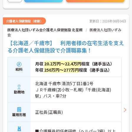
ます。
介護老人保健施設（老健）
更新日：2026年08月04日
医療法人社団いずみ会介護老人保健施設 北星館
医療法人社団いずみ
会
【北海道／千歳市】 利用者様の在宅生活を支え
る介護老人保健施設で介護職募集！
月収
20.2万円～22.4万円
程度（諸手当込）
給料
年収
250万円～277万円
程度（諸手当込）
北海道 千歳市 清流5丁目1番1号
ＪＲ千歳線(苫小牧－札幌)「千歳(北海道)
勤務地
駅」バス・車7分
正社員(正職員)
雇用形態
■介護職員初任者研修（ヘルパー2級）以上