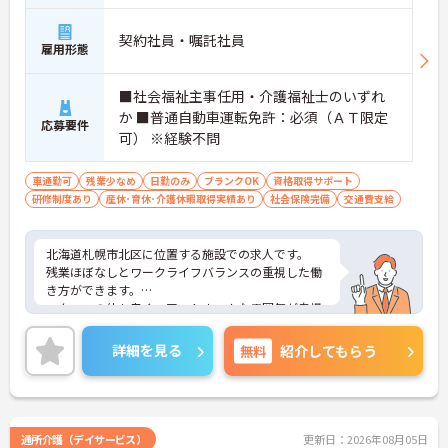
・OJT中心で先輩がしっかりフォロー
・研修や面談で継続的にスキルアップ
契約社員・嘱託社員
→ 一歩ずつ成長できる体制が整っています
雇用形態
■ 地域とつながるやりがいのある仕事
■社会福祉主事任用・介護福祉士のいずれ
か ■普通自動車運転免許：必須（ＡＴ限定
幅広い役割で活躍できるポジションです。
応募要件
・ケアプラン調整や契約対応に関われる
可） ※経験不問
・医療機関や地域との連携業務あり
・現場サポートにも携われる環境
車通勤可
残業少なめ
日勤のみ
ブランクOK
資格取得サポート
→ 多職種と関わりながら視野を広げられます
研修制度あり
産休･育休･介護休暇取得実績あり
社会保険完備
交通費支給
■ 頑張りが見える評価制度が魅力！
北海道札幌市北区に位置する施設での求人です。
やりがいにつながる仕組みがあります。
残業ほぼなしとワークライフバランスの重視した働
・年2回の寸志あり◎
き方ができます。
・賞与とは別に特別報酬制度あり
スタッフの仲も良く、アットホームな雰囲気が自慢
・チームワークや日々の貢献も評価対象
です。
→ モチベーションを維持しやすい職場です
ご興味ある方には、面接対策ポイントなど、詳細を
詳細を見る
無料
紹介してもらう
お話しいたしますのでお気軽にご相談ください。
通所介護（デイサービス）
更新日：2026年08月05日