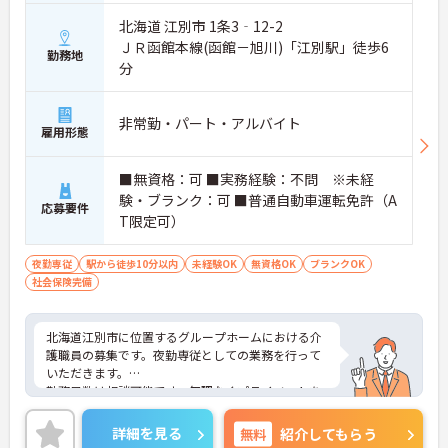
・平均50万円以上の支給実績もあり
北海道 江別市 1条3‐12-2
・日々の貢献度が評価につながる仕組み
ＪＲ函館本線(函館－旭川)「江別駅」徒歩6
→ 努力がしっかり収入に反映される環境です
勤務地
分
■ 未経験でも安心のステップアップ体制
無理なく成長できる環境が魅力です。
非常勤・パート・アルバイト
雇用形態
・基礎から学べる研修制度あり
・段階的に相談員業務へチャレンジ可能
・スキルや資格に応じたサポートあり
■無資格：可 ■実務経験：不問 ※未経
→ 新しいキャリアに挑戦したい方も安心です
験・ブランク：可 ■普通自動車運転免許（A
応募要件
T限定可）
■ 地域とつながるやりがいポジション
夜勤専従
駅から徒歩10分以内
未経験OK
無資格OK
ブランクOK
人と人をつなぐ役割を担えます。
社会保険完備
・利用者様・ご家族・ケアマネとの調整業務
・医療機関や居宅支援事業所との連携あり
・地域包括ケアの一員として活躍できる
北海道江別市に位置するグループホームにおける介
→ 「誰かの役に立つ」を実感できるお仕事です
護職員の募集です。夜勤専従としての業務を行って
いただきます。
勤務日数は相談可能です。無理なくプライベートを
大切にしながらご勤務いただけます。また、研修制
度があり、働きながらスキルアップが目指せる環境
詳細を見る
無料
紹介してもらう
です。