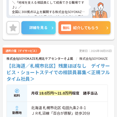
＼「地域を支える相談員として成長できる職場です
♪」／
全国に300拠点以上を展開する株式会社SOYOKAZE
は、ショートステイやデイサービスを中心に在宅生
活を支えるサービスを幅広く提供しています。ご利
用者様やご家族の意向を大切にしながら、相談業務
詳細を見る
無料
紹介してもらう
と現場支援がしっかり連動する体制を整えているの
が特徴です。医療機関や地域資源とも連携し、地域
での生活を続けるためのサポートに一貫して関われ
る点も魅力。未経験からでも段階的に成長できる環
境が整っているので、これから相談員にチャレンジ
通所介護（デイサービス）
更新日：2026年08月05日
したい方にも安心の職場です。
株式会社SOYOKAZE札幌北ケアセンターそよ風
株式会社SOYOKAZE
【北海道／札幌市北区】残業ほぼなし デイサー
■ 残業ほぼなしで無理なく働ける！
ビス・ショートステイでの相談員募集＜正規フル
タイム社員＞
日々の働きやすさを大切にしている環境です。
・シフト制で毎月の公休をしっかり確保
・年間休日107日＋リフレッシュ休暇あり
→ プライベートとのバランスも取りやすい職場です
月収
18.0万円～21.0万円
程度 諸手当込
給料
■ 未経験から相談員デビューOK！
北海道 札幌市北区 屯田九条2-8-1
初めての方も安心してスタートできます。
勤務地
ＪＲ札沼線「百合が原駅」徒歩20分
・資格があれば未経験から挑戦可能