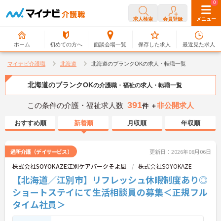
0
0
求人検索
会員登録
メニュー
ホーム
初めての方へ
面談会場一覧
保存した求人
最近見た求人
マイナビ介護職
北海道
北海道のブランクOKの求人・転職一覧
北海道のブランクOK
の介護職・福祉の求人・転職一覧
391
この条件の介護・福祉求人数
非公開求人
件 ＋
おすすめ順
新着順
月収順
年収順
通所介護（デイサービス）
更新日：2026年08月06日
株式会社SOYOKAZE江別ケアパークそよ風
株式会社SOYOKAZE
【北海道／江別市】リフレッシュ休暇制度あり◎
ショートステイにて生活相談員の募集＜正規フル
タイム社員＞