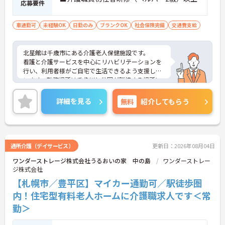
応募要件
車通勤可
未経験OK
日勤のみ
ブランクOK
社会保険完備
交通費支給
北星館は千歳市にある介護老人保健施設です。
看護と介護サービスを中心にリハビリテーションを
行い、利用者様がご自宅で生活できるよう支援して
います。勤務場所は千歳川と公園が隣接する場所に
あり、マイカー通勤OKです。
ご興味がある方は是非お気軽にお問い合わせくださ
詳細を見る
無料
紹介してもらう
い。
通所介護（デイサービス）
更新日：2026年08月04日
ワンダーストレージ株式会社うるおいの家 中の島
ワンダーストレー
ジ株式会社
【札幌市／豊平区】マイカー通勤可／駅徒歩圏
内！住宅型有料老人ホームに介護職求人です＜常
勤＞