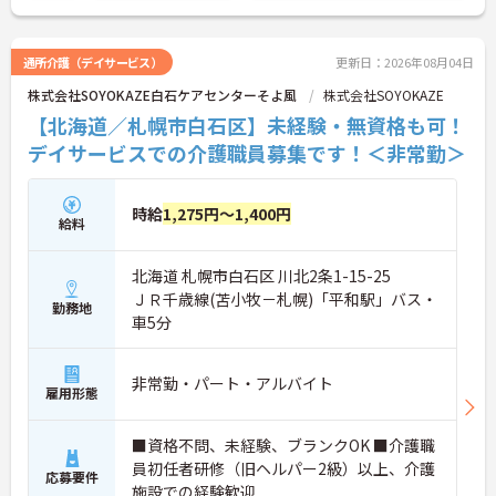
さい！
通所介護（デイサービス）
更新日：2026年08月04日
株式会社SOYOKAZE白石ケアセンターそよ風
株式会社SOYOKAZE
【北海道／札幌市白石区】未経験・無資格も可！
デイサービスでの介護職員募集です！＜非常勤＞
時給
1,275円～1,400円
給料
北海道 札幌市白石区 川北2条1-15-25
ＪＲ千歳線(苫小牧－札幌)「平和駅」バス・
勤務地
車5分
非常勤・パート・アルバイト
雇用形態
■資格不問、未経験、ブランクOK ■介護職
員初任者研修（旧ヘルパー2級）以上、介護
応募要件
施設での経験歓迎