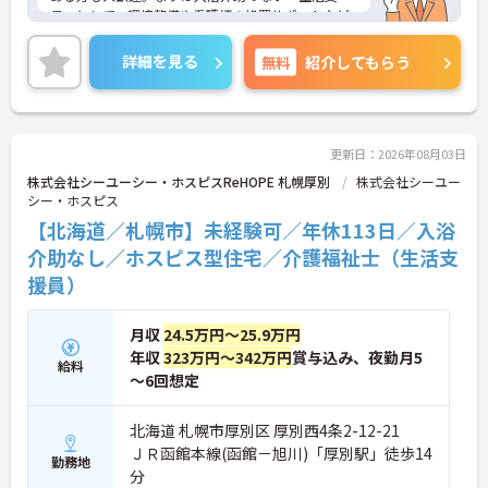
員」として、環境整備や看護師の処置サポートなど
の業務からスタートし、無理なくホスピスケアの経
験を積むことができ、ゆくゆくは訪問介護員へステ
詳細を見る
無料
紹介してもらう
ップアップすることも可能です。残業は全社平均残
業月5時間程度と少なく、連続休暇の取得で支援金
が支給される独自の制度や、自由診療の割引が受け
られる福利厚生も充実しています。手厚い人員配置
で、24時間連携の訪問診療医もいるため、医療依存
更新日：2026年08月03日
度の高い方へのケアもチームで安心して取り組める
株式会社シーユーシー・ホスピスReHOPE 札幌厚別
株式会社シーユー
環境です。
シー・ホスピス
【北海道／札幌市】未経験可／年休113日／入浴
★おすすめPOINT★
【無理なくステップアップできる業務内容】
介助なし／ホスピス型住宅／介護福祉士（生活支
・実務未経験からでも挑戦可能です
援員）
・入浴介助なし、まずは生活支援や看護師のサポー
トからスタートできます
・資格取得支援制度を活用し、将来的に訪問介護員
月収
24.5万円～25.9万円
を目指せる環境です
年収
323万円～342万円
賞与込み、夜勤月5
給料
【手厚い待遇と働きやすさの両立】
～6回想定
・介護福祉士手当25,000円あり
・残業は全社平均残業月5時間程度と少なくプライ
ベートの時間を確保できます
北海道 札幌市厚別区 厚別西4条2-12-21
・3日以上の連続休暇取得で支援金が支給される独
ＪＲ函館本線(函館－旭川)「厚別駅」徒歩14
勤務地
自の制度があります
分
・夏季・冬季の特別休暇があり年間休日は113日し