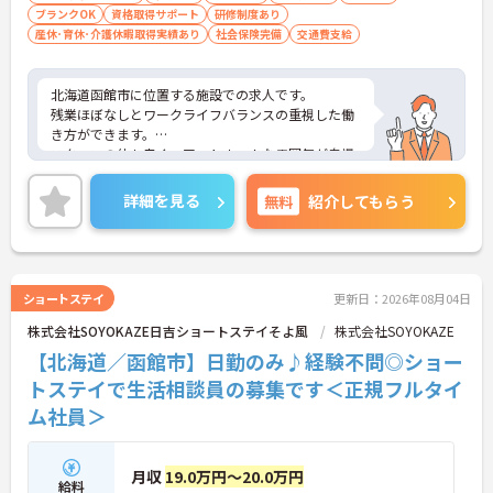
ブランクOK
資格取得サポート
研修制度あり
産休･育休･介護休暇取得実績あり
社会保険完備
交通費支給
北海道函館市に位置する施設での求人です。
残業ほぼなしとワークライフバランスの重視した働
き方ができます。
スタッフの仲も良く、アットホームな雰囲気が自慢
です。
ご興味ある方には、面接対策ポイントなど、詳細を
詳細を見る
無料
紹介してもらう
お話しいたしますのでお気軽にご相談ください。
ショートステイ
更新日：2026年08月04日
株式会社SOYOKAZE日吉ショートステイそよ風
株式会社SOYOKAZE
【北海道／函館市】日勤のみ♪経験不問◎ショー
トステイで生活相談員の募集です＜正規フルタイ
ム社員＞
月収
19.0万円～20.0万円
給料