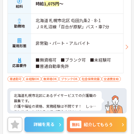
時給
1,075円
～
給料
北海道 札幌市北区 屯田九条2‐8-1
勤務地
ＪＲ札沼線「百合が原駅」バス・車7分
非常勤・パート・アルバイト
雇用形態
■無資格可 ■ブランク可 ■未経験可
応募要件
■普通自動車免許
車通勤可
未経験OK
無資格OK
ブランクOK
社会保険完備
交通費支給
北海道札幌市北区にあるデイサービスでの介護職の
募集です。
介護や福祉の資格、実務経験は不問です！ しっか
りとサポートがあるのでご安心ください♪
また食事補助、定期健康診断など、働きやすい手当
や福利厚生が整っています☆
詳細を見る
無料
紹介してもらう
ご興味のある方には、面接対策ポイントなど、さら
に詳細をお話しいたしますのでお気軽にご相談くだ