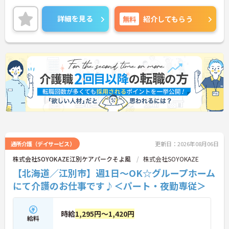
利用者様が自宅での生活を続けられるよう、多職種
が連携しながら支援する体制が整っており、施設と
詳細を見る
無料
紹介してもらう
在宅の“ちょうど中間”の役割を担っています。
今回のポジションは、相談業務と介護現場の両方に
関われる点が魅力です。利用者様やご家族、ケアマ
ネとの調整役として地域とのつながりを実感できる
環境になっています。
また「日勤のみ」「残業少なめ」といった働きやす
さにも配慮されており、未経験からでも段階的に専
門性を高められるのも安心ポイント。長く安定して
キャリアを築きたい方にぴったりです。
■ 日勤だけで無理なく働ける環境
通所介護（デイサービス）
更新日：2026年08月06日
プライベートと両立しやすい勤務体制です。
株式会社SOYOKAZE江別ケアパークそよ風
株式会社SOYOKAZE
・「8:30～17:30」の勤務で生活リズムが安定
【北海道／江別市】週1日～OK☆グループホーム
・夜勤なしで身体的負担も軽減
→ 無理なく長く続けたい方にぴったりの環境です
にて介護のお仕事です♪＜パート・夜勤専従＞
■ 頑張りがしっかり還元される仕組み
時給
1,295円～1,420円
モチベーション高く働ける制度が整っています。
給料
・賞与とは別に「特別報酬制度」あり