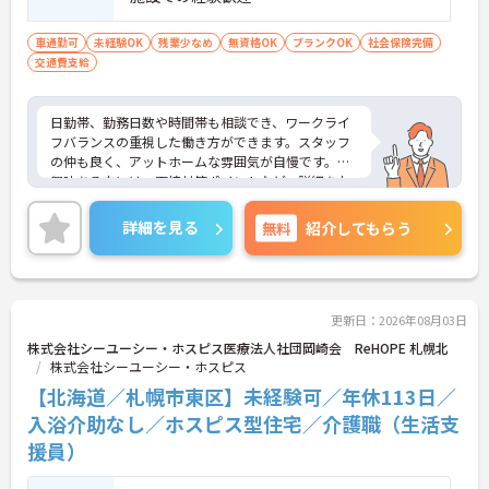
車通勤可
未経験OK
残業少なめ
無資格OK
ブランクOK
社会保険完備
交通費支給
日勤帯、勤務日数や時間帯も相談でき、ワークライ
フバランスの重視した働き方ができます。スタッフ
の仲も良く、アットホームな雰囲気が自慢です。ご
興味ある方には、面接対策ポイントなど、詳細をお
話しいたしますのでお気軽にご相談ください。
詳細を見る
無料
紹介してもらう
更新日：2026年08月03日
株式会社シーユーシー・ホスピス医療法人社団岡崎会 ReHOPE 札幌北
株式会社シーユーシー・ホスピス
【北海道／札幌市東区】未経験可／年休113日／
入浴介助なし／ホスピス型住宅／介護職（生活支
援員）