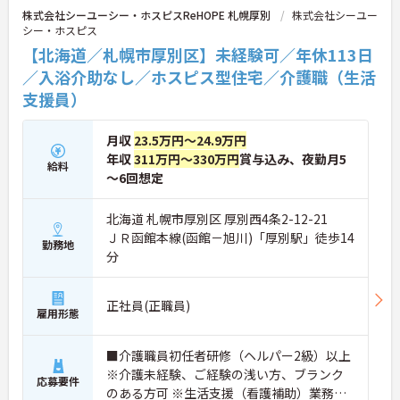
度の高い方へのケアもチームで安心して取り組める
株式会社シーユーシー・ホスピスReHOPE 札幌厚別
株式会社シーユー
環境です。
シー・ホスピス
【北海道／札幌市厚別区】未経験可／年休113日
★おすすめPOINT★
【無理なくステップアップできる業務内容】
／入浴介助なし／ホスピス型住宅／介護職（生活
・実務未経験からでも挑戦可能です
支援員）
・入浴介助なし、まずは生活支援や看護師のサポー
トからスタートできます
・資格取得支援制度を活用し、将来的に訪問介護員
月収
23.5万円～24.9万円
を目指せる環境です
年収
311万円～330万円
賞与込み、夜勤月5
給料
【手厚い待遇と働きやすさの両立】
～6回想定
・介護福祉士手当25,000円あり
・残業は全社平均残業月5時間程度と少なくプライ
ベートの時間を確保できます
北海道 札幌市厚別区 厚別西4条2-12-21
・3日以上の連続休暇取得で支援金が支給される独
ＪＲ函館本線(函館－旭川)「厚別駅」徒歩14
勤務地
自の制度があります
分
・夏季・冬季の特別休暇があり年間休日は113日し
っかりと休めます
【安心の教育・チームサポート体制】
正社員(正職員)
・手厚い人員配置で困った時もすぐに相談可能です
雇用形態
・2日間のオンライン研修と個人のペースに合わせ
たOJTを実施しています
■介護職員初任者研修（ヘルパー2級）以上
※介護未経験、ご経験の浅い方、ブランク
応募要件
のある方可 ※生活支援（看護補助）業務か