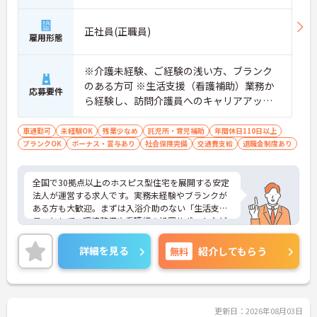
っかりと休めます
【安心の教育・チームサポート体制】
正社員(正職員)
・手厚い人員配置で困った時もすぐに相談可能です
雇用形態
・2日間のオンライン研修と個人のペースに合わせ
たOJTを実施しています
※介護未経験、ご経験の浅い方、ブランク
のある方可 ※生活支援（看護補助）業務か
応募要件
ら経験し、訪問介護員へのキャリアアップ
を目指せます
車通勤可
未経験OK
残業少なめ
託児所・育児補助
年間休日110日以上
ブランクOK
ボーナス・賞与あり
社会保険完備
交通費支給
退職金制度あり
全国で30拠点以上のホスピス型住宅を展開する安定
法人が運営する求人です。実務未経験やブランクが
ある方も大歓迎。まずは入浴介助のない「生活支援
員」として、環境整備や看護師の処置サポートなど
の業務からスタートし、無理なくホスピスケアの経
験を積むことができ、ゆくゆくは訪問介護員へステ
詳細を見る
無料
紹介してもらう
ップアップすることも可能です。残業は全社平均残
業月5時間程度と少なく、連続休暇の取得で支援金
が支給される独自の制度や、自由診療の割引が受け
られる福利厚生も充実しています。手厚い人員配置
で、24時間連携の訪問診療医もいるため、医療依存
更新日：2026年08月03日