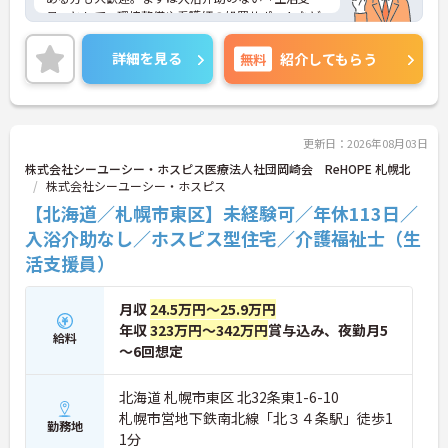
員」として、環境整備や看護師の処置サポートなど
の業務からスタートし、無理なくホスピスケアの経
験を積むことができ、ゆくゆくは訪問介護員へステ
詳細を見る
無料
紹介してもらう
ップアップすることも可能です。残業は全社平均月5
時間程度と少なく、連続休暇の取得で支援金が支給
される独自の制度や、自由診療の割引が受けられる
福利厚生も充実しています。手厚い人員配置で、24
時間連携の訪問診療医もいるため、医療依存度の高
更新日：2026年08月03日
い方へのケアもチームで安心して取り組める環境で
株式会社シーユーシー・ホスピス医療法人社団岡崎会 ReHOPE 札幌北
す。
株式会社シーユーシー・ホスピス
【北海道／札幌市東区】未経験可／年休113日／
★おすすめPOINT★
【無理なくステップアップできる業務内容】
入浴介助なし／ホスピス型住宅／介護福祉士（生
・実務未経験からでも挑戦可能です
活支援員）
・入浴介助なし、まずは生活支援や看護師のサポー
トからスタートできます
・資格取得支援制度を活用し、将来的に訪問介護員
月収
24.5万円～25.9万円
を目指せる環境です
年収
323万円～342万円
賞与込み、夜勤月5
給料
【手厚い待遇と働きやすさの両立】
～6回想定
・残業は全社平均残業月5時間程度と少なくプライ
ベートの時間を確保できます
・3日以上の連続休暇取得で支援金が支給される独
北海道 札幌市東区 北32条東1-6-10
自の制度があります
札幌市営地下鉄南北線「北３４条駅」徒歩1
勤務地
・夏季・冬季の特別休暇があり年間休日は113日し
1分
っかりと休めます