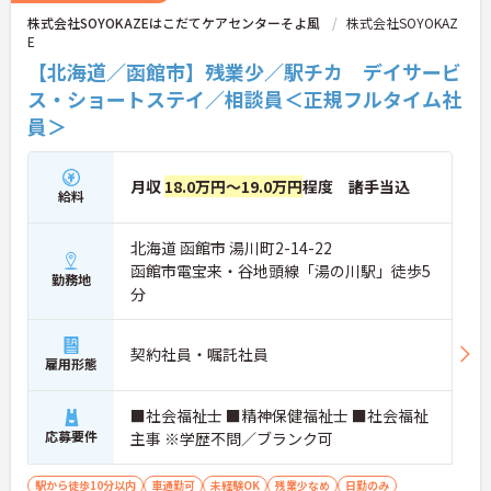
株式会社SOYOKAZEはこだてケアセンターそよ風
株式会社SOYOKAZ
E
【北海道／函館市】残業少／駅チカ デイサービ
ス・ショートステイ／相談員＜正規フルタイム社
員＞
月収
18.0万円～19.0万円
程度 諸手当込
給料
北海道 函館市 湯川町2-14-22
函館市電宝来・谷地頭線「湯の川駅」徒歩5
勤務地
分
契約社員・嘱託社員
雇用形態
■社会福祉士 ■精神保健福祉士 ■社会福祉
応募要件
主事 ※学歴不問／ブランク可
駅から徒歩10分以内
車通勤可
未経験OK
残業少なめ
日勤のみ