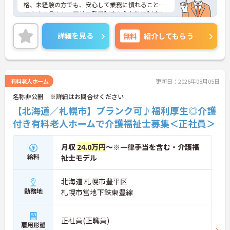
格、未経験の方でも、安心して業務に慣れることが
できます◎また、正社員登用制度や永年勤続制度も
あるので、長く勤めやすい職場です♪ご興味のある
方は、面接ポイントをお伝えしますので、お気軽に
詳細を見る
無料
紹介してもらう
ご連絡ください。
有料老人ホーム
更新日：2026年08月05日
名称非公開 ※詳細はお問合せください
【北海道／札幌市】ブランク可♪福利厚生◎介護
付き有料老人ホームで介護福祉士募集＜正社員＞
月収
24.0万円
～※一律手当を含む・介護福
給料
祉士モデル
北海道 札幌市豊平区
勤務地
札幌市営地下鉄東豊線
正社員(正職員)
雇用形態