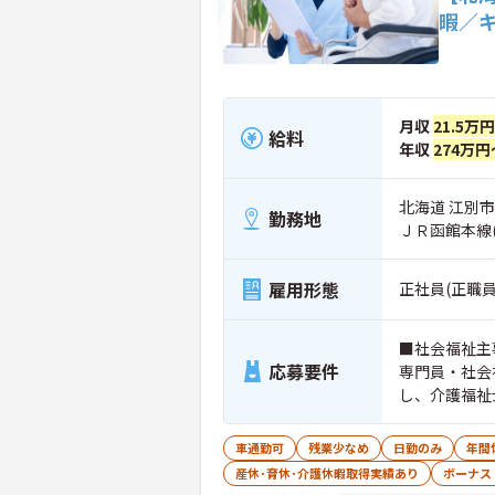
暇／
月収
21.5万
給料
年収
274万円
北海道 江別市
勤務地
ＪＲ函館本線(
雇用形態
正社員(正職員
■社会福祉主
応募要件
専門員・社会
し、介護福祉
上必須
車通勤可
残業少なめ
日勤のみ
年間
産休･育休･介護休暇取得実績あり
ボーナス