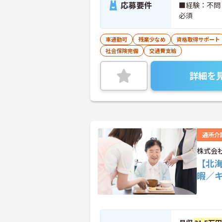
応募要件
■経験：不問
必須
車通勤可
残業少なめ
資格取得サポート
社会保険完備
交通費支給
詳細を
通所介
株式会
【北
暇／