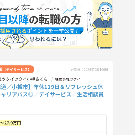
護（デイサービス）
更新日：2026年08月06日
社ツクイツクイ小樽さくら
株式会社ツクイ
海道／小樽市】年休119日＆リフレッシュ休
キャリアパス◎／デイサービス／生活相談員
円～27.9万円