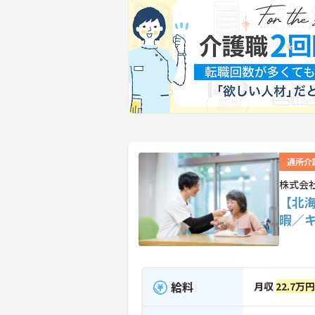
通所介
株式会
【北
暇／
給料
月収
22.7万