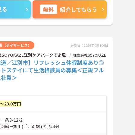
見る
無料
紹介してもらう
護（デイサービス）
更新日：2026年08月06日
SOYOKAZE江別ケアパークそよ風
株式会社SOYOKAZE
海道／江別市】リフレッシュ休暇制度あり◎
ートステイにて生活相談員の募集＜正規フル
ム社員＞
円～23.0万円
一条3-12-2
(函館－旭川)「江別駅」徒歩3分