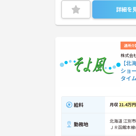
詳細を
通所介
株式会社
【北
ショ
タイ
給料
月収
21.4万
北海道 江別市 
勤務地
ＪＲ函館本線