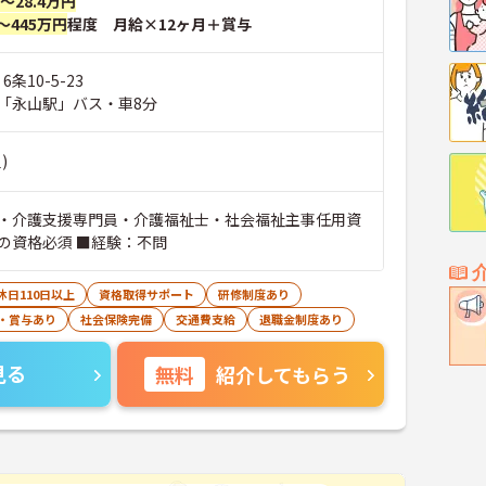
円～28.4万円
～445万円
程度 月給×12ヶ月＋賞与
条10-5-23
「永山駅」バス・車8分
)
・介護支援専門員・介護福祉士・社会福祉主事任用資
の資格必須 ■経験：不問
休日110日以上
資格取得サポート
研修制度あり
・賞与あり
社会保険完備
交通費支給
退職金制度あり
見る
無料
紹介してもらう