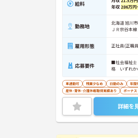
月収
21.5万
給料
年収
286万円
北海道 旭川市 6
勤務地
ＪＲ宗谷本線
雇用形態
正社員(正職員
■社会福祉士
応募要件
格 いずれか
車通勤可
残業少なめ
日勤のみ
年間
産休･育休･介護休暇取得実績あり
ボーナス
詳細を