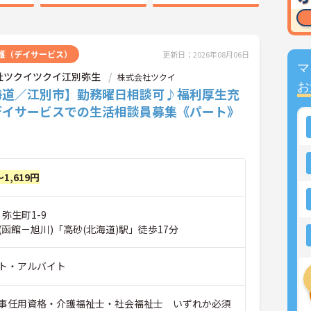
護（デイサービス）
更新日：2026年08月06日
マ
社ツクイツクイ江別弥生
株式会社ツクイ
お
海道／江別市】勤務曜日相談可♪福利厚生充
デイサービスでの生活相談員募集《パート》
～1,619円
 弥生町1-9
函館－旭川)「高砂(北海道)駅」徒歩17分
ト・アルバイト
事任用資格・介護福祉士・社会福祉士 いずれか必須