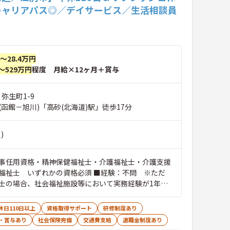
キャリアパス◎／デイサービス／生活相談員
円～28.4万円
～529万円
程度 月給×12ヶ月＋賞与
 弥生町1-9
函館－旭川)「高砂(北海道)駅」徒歩17分
)
事任用資格・精神保健福祉士・介護福祉士・介護支援
福祉士 いずれかの資格必須 ■経験：不問 ※ただ
士の場合、社会福祉施設等において実務経験が1年以
休日110日以上
資格取得サポート
研修制度あり
・賞与あり
社会保険完備
交通費支給
退職金制度あり