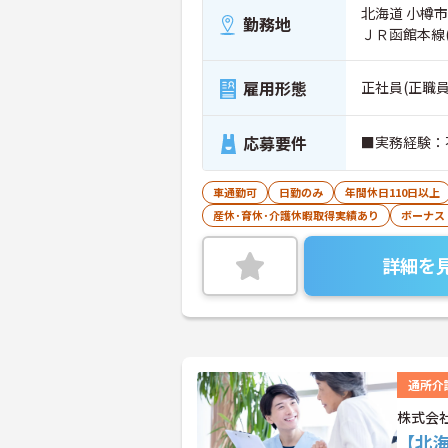
北海道 小樽市 
勤務地
ＪＲ函館本線
雇用形態
正社員(正職員
応募要件
■実務経験：
車通勤可
日勤のみ
年間休日110日以上
産休･育休･介護休暇取得実績あり
ボーナス
詳細を
通所介
株式会
【北