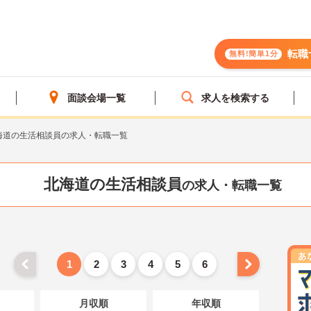
転職
無料!簡単1分
面談会場一覧
求人を検索する
海道の生活相談員の求人・転職一覧
北海道の生活相談員
の求人・転職一覧
1
2
3
4
5
6
月収順
年収順