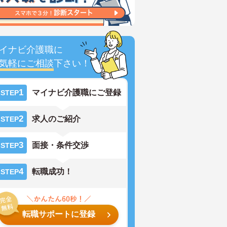
イナビ介護職に
気軽にご相談
下さい！
1
マイナビ介護職にご登録
STEP
2
求人のご紹介
STEP
3
面接・条件交渉
STEP
4
転職成功！
STEP
転職サポートに登録