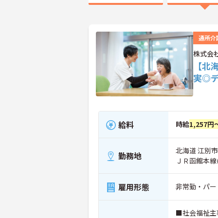
通所介
株式会
【北
実◎
給料
時給
1,257円
北海道 江別市
勤務地
ＪＲ函館本線(
雇用形態
非常勤・パー
■社会福祉主