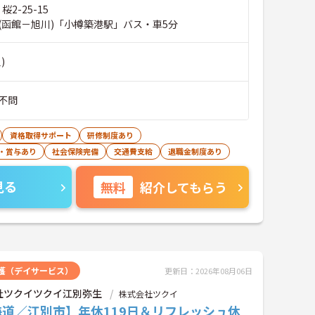
桜2-25-15
(函館－旭川)「小樽築港駅」バス・車5分
)
不問
資格取得サポート
研修制度あり
・賞与あり
社会保険完備
交通費支給
退職金制度あり
見る
無料
紹介してもらう
護（デイサービス）
更新日：2026年08月06日
社ツクイツクイ江別弥生
株式会社ツクイ
海道／江別市】年休119日＆リフレッシュ休