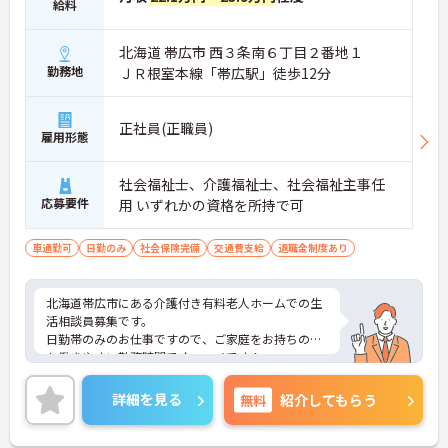
給料
北海道 帯広市 西３条南６丁目２番地１
勤務地
ＪＲ根室本線「帯広駅」徒歩12分
正社員(正職員)
雇用形態
社会福祉士、介護福祉士、社会福祉主事任
応募要件
用 いずれかの資格を所持で可
車通勤可
日勤のみ
社会保険完備
交通費支給
退職金制度あり
北海道帯広市にある介護付き有料老人ホームでの生
活相談員募集です。
日勤帯のみのお仕事ですので、ご家庭をお持ちの方
も働きやすい勤務時間でオススメです！
社会保険をはじめ、退職金・各種手当など働きやす
い職場環境づくりに力を入れています。
詳細を見る
無料
紹介してもらう
ご興味ある方には、面接対策ポイントなど、さらに
詳細をお話しいたしますのでお気軽にご相談くださ
い。