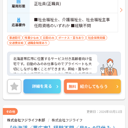
正社員(正職員)
雇用形態
■社会福祉士、介護福祉士、社会福祉主事
応募要件
任用資格のいずれか ■経験不問
車通勤可
残業少なめ
日勤のみ
ボーナス・賞与あり
社会保険完備
交通費支給
退職金制度あり
北海道帯広市に位置するサービス付き高齢者向け住
宅です。日勤のみのお仕事なのでプライベートも大
切にしながら働くことができます。昇給・賞与の実
績もあるので頑張りがしっかりと評価される環境で
す。ご興味をお持ちの方はお気軽にお問い合わせく
ださい。
詳細を見る
無料
紹介してもらう
その他
更新日：2026年03月11日
株式会社フジライフ本部
株式会社フジライフ
【北海道／帯広市】経験不問／月8～9日休み♪