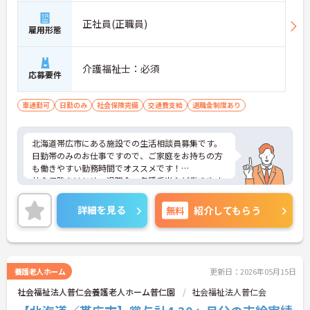
正社員(正職員)
雇用形態
介護福祉士：必須
応募要件
車通勤可
日勤のみ
社会保険完備
交通費支給
退職金制度あり
北海道帯広市にある施設での生活相談員募集です。
日勤帯のみのお仕事ですので、ご家庭をお持ちの方
も働きやすい勤務時間でオススメです！
社会保険をはじめ、退職金・各種手当など働きやす
い職場環境づくりに力を入れています。
ご興味ある方には、面接対策ポイントなど、さらに
詳細を見る
無料
紹介してもらう
詳細をお話しいたしますのでお気軽にご相談くださ
い。
養護老人ホーム
更新日：2026年05月15日
社会福祉法人普仁会養護老人ホーム普仁園
社会福祉法人普仁会