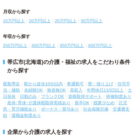
月収から探す
15万円以上
20万円以上
25万円以上
30万円以上
年収から探す
250万円以上
300万円以上
350万円以上
400万円以上
帯広市(北海道)の介護・福祉の求人をこだわり条件
から探す
夜勤専従
駅から徒歩10分以内
車通勤可
寮・借り上げ
住宅手
当・補助
未経験OK
無資格OK
高収入
年間休日110日以上
土
日祝休
日勤のみ
ブランクOK
資格取得サポート
研修制度あり
産休･育休･介護休暇取得実績あり
新卒OK
残業少なめ
託児
所・育児補助あり
ボーナス・賞与あり
社会保険完備
交通費支
給
退職金制度あり
企業から介護の求人を探す