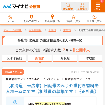
0
0
求人検索
会員登録
メニュー
ホーム
初めての方へ
面談会場一覧
保存した求人
最近見た求人
マイナビ介護職
生活相談員
北海道
帯広市
北海道の生活相談員の
帯広市(北海道)の生活相談員
の求人・転職一覧
7
この条件の介護・福祉求人数
非公開求人
件 ＋
おすすめ順
新着順
月収順
年収順
有料老人ホーム
更新日：2026年07月15日
株式会社フジライフシルバーヒルズるくる
株式会社フジライフ
【北海道／帯広市】日勤帯のみ♪介護付き有料老
人ホームにて生活相談員の募集です！《正社員》
月収
22.1万円～23.9万円
程度