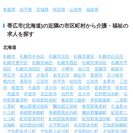
青森県
岩手県
宮城県
秋田県
山形県
福島県
帯広市(北海道)の近隣の市区町村から介護・福祉の
求人を探す
北海道
札幌市
札幌市中央区
札幌市北区
札幌市東区
札幌市白石区
札幌市豊平区
札幌市南区
札幌市西区
札幌市厚別区
札幌市手
稲区
札幌市清田区
函館市
小樽市
旭川市
室蘭市
釧路市
帯広市
北見市
夕張市
岩見沢市
網走市
留萌市
苫小牧市
稚内市
美唄市
江別市
赤平市
紋別市
士別市
名寄市
三笠
市
根室市
千歳市
滝川市
砂川市
深川市
富良野市
登別市
恵庭市
伊達市
北広島市
石狩市
北斗市
石狩郡当別町
石
狩郡新篠津村
松前郡松前町
亀田郡七飯町
茅部郡森町
二海郡
八雲町
檜山郡厚沢部町
爾志郡乙部町
奥尻郡奥尻町
久遠郡せ
たな町
寿都郡寿都町
寿都郡黒松内町
磯谷郡蘭越町
虻田郡ニ
セコ町
虻田郡真狩村
虻田郡留寿都村
虻田郡喜茂別町
虻田郡
京極町
岩内郡岩内町
古宇郡泊村
余市郡余市町
空知郡南幌町
空知郡奈井江町
空知郡上砂川町
夕張郡由仁町
夕張郡長沼町