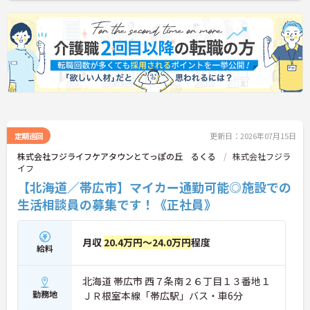
定期巡回
更新日：2026年07月15日
株式会社フジライフケアタウンとてっぽの丘 るくる
株式会社フジラ
イフ
【北海道／帯広市】マイカー通勤可能◎施設での
生活相談員の募集です！《正社員》
月収
20.4万円～24.0万円
程度
給料
北海道 帯広市 西７条南２６丁目１３番地１
勤務地
ＪＲ根室本線「帯広駅」バス・車6分