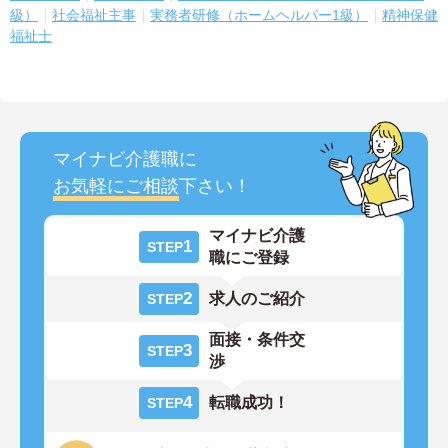
級）
社会福祉主事
実務者研修（ホームヘルパー1級）
精神保健
福祉士
マイナビ介護職に
お気軽にご相談
下さい！
マイナビ介護
1
STEP
職にご登録
2
求人のご紹介
STEP
面接・条件交
3
STEP
渉
4
転職成功！
STEP