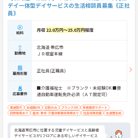
デイ一体型デイサービスの生活相談員募集《正社
員》
月収
22.0万円～25.0万円
程度
給料
北海道 帯広市
勤務地
ＪＲ根室本線
正社員(正職員)
雇用形態
■介護福祉士 ※ブランク・未経験OK ■普
応募要件
通自動車運転免許必須（ＡＴ限定可）
車通勤可
未経験OK
日勤のみ
ブランクOK
資格取得サポート
研修制度あり
産休･育休･介護休暇取得実績あり
社会保険完備
交通費支給
北海道帯広市に位置する児童デイサービスと高齢者
デイサービスが1フロアにある珍しいデイサービス