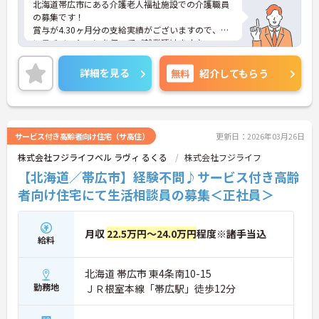
北海道帯広市にある介護老人福祉施設での介護職員
の募集です！
賞与が4.30ヶ月分の支給実績がございますので、高
いモチベーションを保ってご就業頂けます♪
月の残業時間は5時間程と少なめなので、ゆとりを
持って働きたい方におすすめです。
詳細を見る
無料
紹介してもらう
ご興味のある方には、面接対策ポイントなど、さら
に詳細をお話しいたしますのでお気軽にご相談くだ
さい！
サービス付き高齢者向け住宅（サ高住）
更新日：2026年03月26日
株式会社フジライフベル ラヴィ るくる
株式会社フジライフ
【北海道／帯広市】経験不問♪サービス付き高齢
者向け住宅にて生活相談員の募集＜正社員＞
月収
22.5万円～24.0万円
程度※諸手当込
給料
北海道 帯広市 東4条南10-15
勤務地
ＪＲ根室本線「帯広駅」徒歩12分