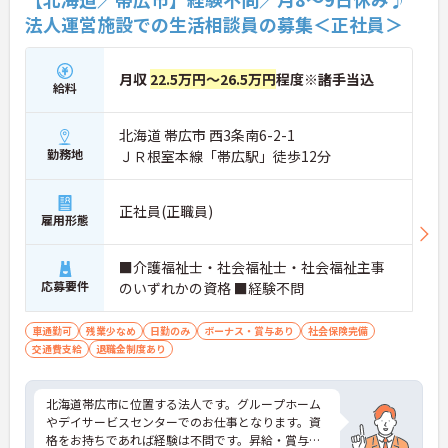
法人運営施設での生活相談員の募集＜正社員＞
月収
22.5万円～26.5万円
程度※諸手当込
給料
北海道 帯広市 西3条南6-2-1
勤務地
ＪＲ根室本線「帯広駅」徒歩12分
正社員(正職員)
雇用形態
■介護福祉士・社会福祉士・社会福祉主事
応募要件
のいずれかの資格 ■経験不問
車通勤可
残業少なめ
日勤のみ
ボーナス・賞与あり
社会保険完備
交通費支給
退職金制度あり
北海道帯広市に位置する法人です。グループホーム
やデイサービスセンターでのお仕事となります。資
格をお持ちであれば経験は不問です。昇給・賞与の