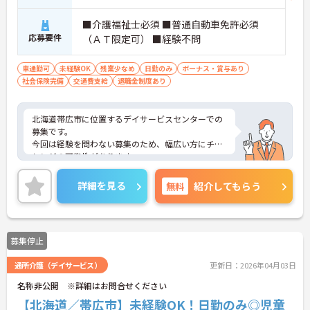
■介護福祉士必須 ■普通自動車免許必須
応募要件
（ＡＴ限定可） ■経験不問
車通勤可
未経験OK
残業少なめ
日勤のみ
ボーナス・賞与あり
社会保険完備
交通費支給
退職金制度あり
北海道帯広市に位置するデイサービスセンターでの
募集です。
今回は経験を問わない募集のため、幅広い方にチャ
レンジの可能性があります。
ご興味のある方はご面接のポイントをお話しますの
で、お気軽にお問い合わせください。
詳細を見る
無料
紹介してもらう
募集停止
通所介護（デイサービス）
更新日：2026年04月03日
名称非公開 ※詳細はお問合せください
【北海道／帯広市】未経験OK！日勤のみ◎児童