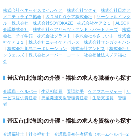
株式会社ベネッセスタイルケア
株式会社ツクイ
株式会社日本ア
メニティライフ協会
ＳＯＭＰＯケア株式会社
ソーシャルインク
ルー株式会社
株式会社SOYOKAZE
株式会社ケア２１
ALSOK
介護株式会社
株式会社ケアリッツ・アンド・パートナーズ
株式
会社ニチイ学館
株式会社ソラスト
株式会社やさしい手
株式会
社ケア２１
株式会社ニチイケアパレス
株式会社サンガジャパン
株式会社川島コーポレーション
株式会社アンビス
株式会社サ
ンウェルズ
株式会社スーパー・コート
社会福祉法人ノテ福祉
会
帯広市(北海道)の介護・福祉の求人を職種から探す
介護職・ヘルパー
生活相談員
看護助手
ケアマネージャー
サ
ービス提供責任者
児童発達支援管理責任者
生活支援員
管理
者
帯広市(北海道)の介護・福祉の求人を資格から探す
介護福祉士
社会福祉士
介護職員初任者研修（ホームヘルパー2