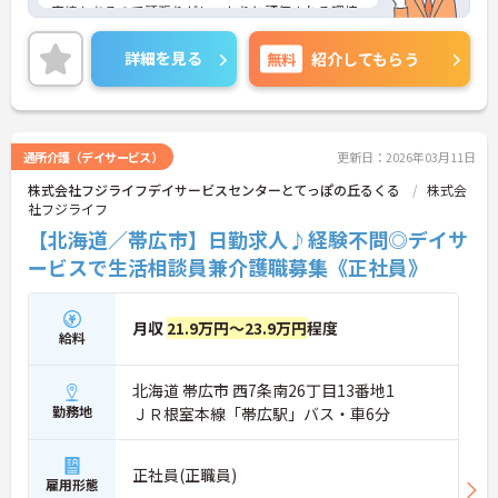
実績もあるので頑張りがしっかりと評価される環境
です。ご興味のある方には、面接対策ポイント等、
さらに詳細をお話ししますのでお気軽にご相談くだ
詳細を見る
無料
紹介してもらう
さい！
通所介護（デイサービス）
更新日：2026年03月11日
株式会社フジライフデイサービスセンターとてっぽの丘るくる
株式会
社フジライフ
【北海道／帯広市】日勤求人♪経験不問◎デイサ
ービスで生活相談員兼介護職募集《正社員》
月収
21.9万円～23.9万円
程度
給料
北海道 帯広市 西7条南26丁目13番地1
勤務地
ＪＲ根室本線「帯広駅」バス・車6分
正社員(正職員)
雇用形態