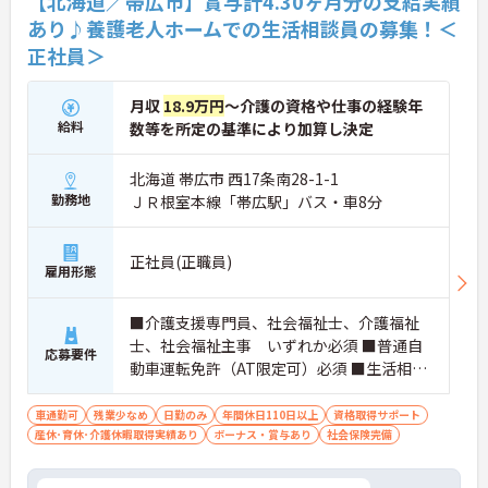
【北海道／帯広市】賞与計4.30ヶ月分の支給実績
あり♪養護老人ホームでの生活相談員の募集！＜
正社員＞
月収
18.9万円
～介護の資格や仕事の経験年
給料
数等を所定の基準により加算し決定
北海道 帯広市 西17条南28-1-1
勤務地
ＪＲ根室本線「帯広駅」バス・車8分
正社員(正職員)
雇用形態
■介護支援専門員、社会福祉士、介護福祉
士、社会福祉主事 いずれか必須 ■普通自
応募要件
動車運転免許（AT限定可）必須 ■生活相談
員としての実務経験 必須 ■ワード、エクセ
ル等の入力ができる程度
車通勤可
残業少なめ
日勤のみ
年間休日110日以上
資格取得サポート
産休･育休･介護休暇取得実績あり
ボーナス・賞与あり
社会保険完備