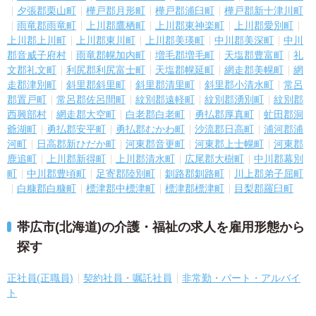
夕張郡栗山町
樺戸郡月形町
樺戸郡浦臼町
樺戸郡新十津川町
雨竜郡雨竜町
上川郡鷹栖町
上川郡東神楽町
上川郡愛別町
上川郡上川町
上川郡東川町
上川郡美瑛町
中川郡美深町
中川
郡音威子府村
雨竜郡幌加内町
増毛郡増毛町
天塩郡豊富町
礼
文郡礼文町
利尻郡利尻富士町
天塩郡幌延町
網走郡美幌町
網
走郡津別町
斜里郡斜里町
斜里郡清里町
斜里郡小清水町
常呂
郡置戸町
常呂郡佐呂間町
紋別郡遠軽町
紋別郡湧別町
紋別郡
西興部村
網走郡大空町
白老郡白老町
勇払郡厚真町
虻田郡洞
爺湖町
勇払郡安平町
勇払郡むかわ町
沙流郡日高町
浦河郡浦
河町
日高郡新ひだか町
河東郡音更町
河東郡上士幌町
河東郡
鹿追町
上川郡新得町
上川郡清水町
広尾郡大樹町
中川郡幕別
町
中川郡豊頃町
足寄郡陸別町
釧路郡釧路町
川上郡弟子屈町
白糠郡白糠町
標津郡中標津町
標津郡標津町
目梨郡羅臼町
帯広市(北海道)の介護・福祉の求人を雇用形態から
探す
正社員(正職員)
契約社員・嘱託社員
非常勤・パート・アルバイ
ト