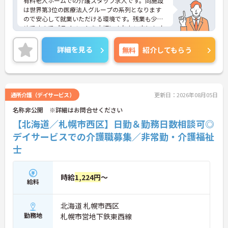
有料老人ホームでの介護スタッフ求人です。同施設
は世界第3位の医療法人グループの系列となります
ので安心して就業いただける環境です。残業も少な
めですのでプライベートを大切にされたい方にもオ
ススメです。ご興味を持たれた方は面接対策ポイン
トや求人の詳細などお話いたしますのでお気軽にお
詳細を見る
無料
紹介してもらう
問い合わせ下さい。
通所介護（デイサービス）
更新日：2026年08月05日
名称非公開 ※詳細はお問合せください
【北海道／札幌市西区】日勤＆勤務日数相談可◎
デイサービスでの介護職募集／非常勤・介護福祉
士
時給
1,224円
～
給料
北海道 札幌市西区
勤務地
札幌市営地下鉄東西線