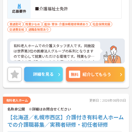
■介護福祉士免許
応募要件
車通勤可
残業少なめ
産休･育休･介護休暇取得実績あり
社会保険完備
交通費支給
退職金制度あり
有料老人ホームでの介護スタッフ求人です。同施設
は世界第3位の医療法人グループの系列となります
ので安心して就業いただける環境です。残業も少な
めですのでプライベートを大切にされたい方にもオ
ススメです。ご興味を持たれた方は面接対策ポイン
トや求人の詳細などお話いたしますのでお気軽にお
詳細を見る
無料
紹介してもらう
問い合わせ下さい。
有料老人ホーム
更新日：2026年08月05日
名称非公開 ※詳細はお問合せください
【北海道／札幌市西区】介護付き有料老人ホーム
での介護職募集／実務者研修・初任者研修