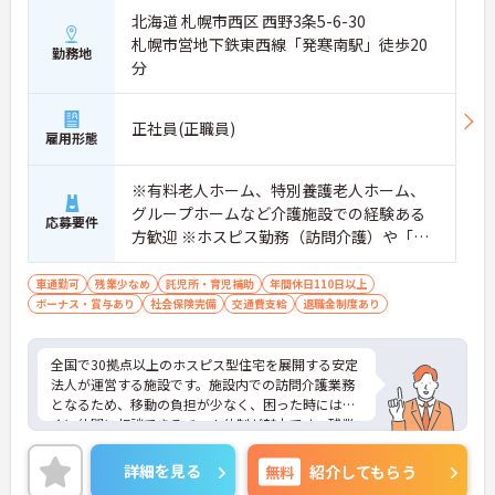
北海道 札幌市西区 西野3条5-6-30
札幌市営地下鉄東西線「発寒南駅」徒歩20
勤務地
分
正社員(正職員)
雇用形態
※有料老人ホーム、特別養護老人ホーム、
グループホームなど介護施設での経験ある
応募要件
方歓迎 ※ホスピス勤務（訪問介護）や「看
取り」が初めての方も可
車通勤可
残業少なめ
託児所・育児補助
年間休日110日以上
ボーナス・賞与あり
社会保険完備
交通費支給
退職金制度あり
全国で30拠点以上のホスピス型住宅を展開する安定
法人が運営する施設です。施設内での訪問介護業務
となるため、移動の負担が少なく、困った時にはす
ぐに仲間に相談できるチーム体制が魅力です。残業
は全社平均残業月5時間程度と少なく、3日以上の連
続休暇で支援金が支給される独自の制度や、美容皮
詳細を見る
無料
紹介してもらう
膚科などの割引が受けられる福利厚生も充実してい