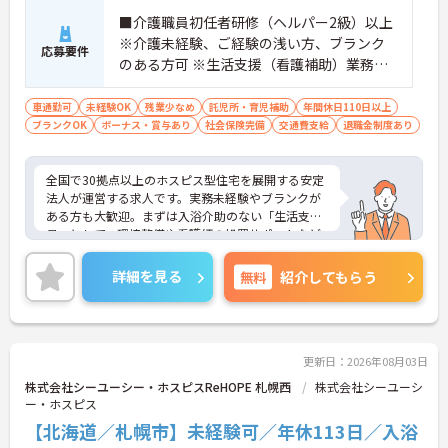
・入社半年でリーダーを任されたスタッフの実績が
■介護職員初任者研修（ヘルパー2級）以上
あるなど、年次にかかわらず頑張りが評価され、キ
※介護未経験、ご経験の浅い方、ブランク
ャリアアップを実現できる職場環境です
応募要件
のある方可 ※生活支援（看護補助）業務か
【働きやすい休日・残業面と、長く安心して働ける
福利厚生が魅力です】
ら経験し、訪問介護員へのキャリアアップ
・月9日公休に加え、夏季・冬季休暇各3日が確保さ
を目指せます
車通勤可
未経験OK
残業少なめ
託児所・育児補助
年間休日110日以上
れており（年間休日113日）、オンオフのメリハリ
ブランクOK
ボーナス・賞与あり
社会保険完備
交通費支給
退職金制度あり
をつけて働くことができます。
・全社平均残業月5時間程度と、業界平均を大きく
下回る少ない残業時間を実現しています
全国で30拠点以上のホスピス型住宅を展開する安定
・退職金制度（勤続3年以上）・保育手当・育児短
法人が運営する求人です。実務未経験やブランクが
時間勤務・マインドフルネスプログラムなど、長期
ある方も大歓迎。まずは入浴介助のない「生活支援
的に安心して働き続けるための制度が充実していま
員」として、環境整備や看護師の処置サポートなど
す
の業務からスタートし、無理なくホスピスケアの経
験を積むことができ、ゆくゆくは訪問介護員へステ
詳細を見る
無料
紹介してもらう
ップアップすることも可能です。残業は全社平均月5
時間程度と少なく、連続休暇の取得で支援金が支給
される独自の制度や、自由診療の割引が受けられる
福利厚生も充実しています。手厚い人員配置で、24
時間連携の訪問診療医もいるため、医療依存度の高
更新日：2026年08月03日
い方へのケアもチームで安心して取り組める環境で
株式会社シーユーシー・ホスピスReHOPE 札幌西
株式会社シーユーシ
す。
ー・ホスピス
【北海道／札幌市】未経験可／年休113日／入浴
★おすすめPOINT★