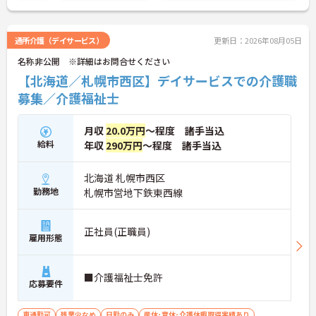
通所介護（デイサービス）
更新日：2026年08月05日
名称非公開 ※詳細はお問合せください
【北海道／札幌市西区】デイサービスでの介護職
募集／介護福祉士
月収
20.0万円
～程度 諸手当込
給料
年収
290万円
～程度 諸手当込
北海道 札幌市西区
勤務地
札幌市営地下鉄東西線
正社員(正職員)
雇用形態
■介護福祉士免許
応募要件
車通勤可
残業少なめ
日勤のみ
産休･育休･介護休暇取得実績あり