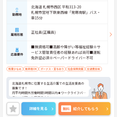
北海道 札幌市西区 平和313-20
札幌市営地下鉄東西線「発寒南駅」バス・
勤務地
車15分
正社員(正職員)
雇用形態
■無資格可■高齢や障がい等福祉経験※サ
ービス管理責任者の経験あれば尚可■運転
応募要件
免許証必須※ペーパードライバー不可
残業少なめ
無資格OK
ボーナス・賞与あり
社会保険完備
交通費支給
北海道札幌市に位置する生活介護での生活支援員の
募集です！
月平均時間外労働時間5時間以内★ワークライフバ
ランスが整った環境です♪
また、日勤のみの契約職員での働き方も可能ですの
で、ご自身のワークライフバランスに合わせた働き
詳細を見る
無料
紹介してもらう
方ができます♪
ご興味ある方には、面接対策ポイントなど、さらに