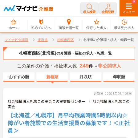
0
0
求人検索
会員登録
メニュー
ホーム
初めての方へ
面談会場一覧
保存した求人
最近見た求人
マイナビ介護職
北海道
札幌市西区
北海道の介護職・求人・転職一覧
札幌市西区(北海道)
の介護職・福祉の求人・転職一覧
249
この条件の介護・福祉求人数
非公開求人
件 ＋
おすすめ順
新着順
月収順
年収順
更新日：2026年08月06日
社会福祉法人札幌この実会この実支援センター
社会福祉法人札幌この
実会
【北海道／札幌市】月平均残業時間5時間以内☆
障がい者施設での生活支援員の募集です！＜正社
員＞