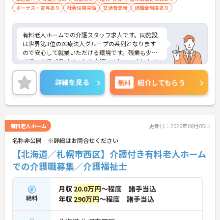
ボーナス・賞与あり
社会保険完備
交通費支給
退職金制度あり
有料老人ホームでの介護スタッフ求人です。同施設
は世界第3位の医療法人グループの系列となります
ので安心して就業いただける環境です。残業も少な
めですのでプライベートを大切にされたい方にもオ
ススメです。ご興味を持たれた方は面接対策ポイン
トや求人の詳細などお話いたしますのでお気軽にお
詳細を見る
無料
紹介してもらう
問い合わせ下さい。
有料老人ホーム
更新日：2026年08月05日
名称非公開 ※詳細はお問合せください
【北海道／札幌市西区】介護付き有料老人ホーム
での介護職募集／介護福祉士
月収
20.0万円
～程度 諸手当込
給料
年収
290万円
～程度 諸手当込