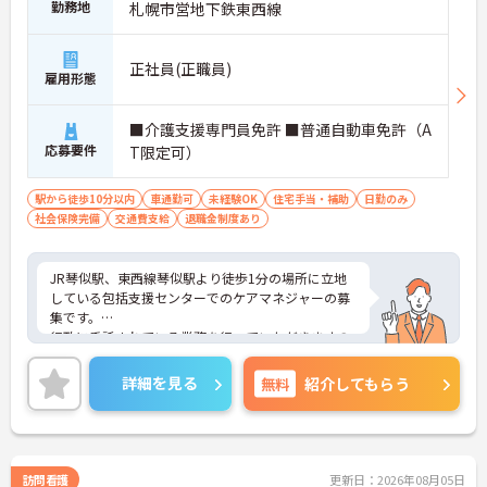
勤務地
札幌市営地下鉄東西線
正社員(正職員)
雇用形態
■介護支援専門員免許 ■普通自動車免許（A
応募要件
T限定可）
駅から徒歩10分以内
車通勤可
未経験OK
住宅手当・補助
日勤のみ
社会保険完備
交通費支給
退職金制度あり
JR琴似駅、東西線琴似駅より徒歩1分の場所に立地
している包括支援センターでのケアマネジャーの募
集です。
行政に委託されている業務を行っていただきますの
で、行政面での医療に貢献したい方にお勧めです。
また、法人として長期的に働ける環境を整えており
詳細を見る
無料
紹介してもらう
ますので、お子様の急な発熱に対応した看護休暇、
病気休暇3日など福利厚生面に力を入れている法人
ですので、子育て中の方でも安心して働くことがで
きます。もしご興味頂けましたら、面接のポイント
などお伝えさせていただきますのでご気軽にご相談
訪問看護
更新日：2026年08月05日