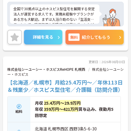
全国で30拠点以上のホスピス型住宅を展開する安定
法人が運営する求人です。実務未経験やブランクが
ある方も大歓迎。まずは入浴介助のない「生活支援
員」として、環境整備や看護師の処置サポートなど
の業務からスタートし、無理なくホスピスケアの経
験を積むことができ、ゆくゆくは訪問介護員へステ
詳細を見る
無料
紹介してもらう
ップアップすることも可能です。残業は全社平均残
業月5時間程度と少なく、連続休暇の取得で支援金
が支給される独自の制度や、自由診療の割引が受け
られる福利厚生も充実しています。手厚い人員配置
で、24時間連携の訪問診療医もいるため、医療依存
更新日：2026年08月03日
度の高い方へのケアもチームで安心して取り組める
株式会社シーユーシー・ホスピスReHOPE 札幌西
株式会社シーユーシ
環境です。
ー・ホスピス
【北海道／札幌市】月給25.4万円～／年休113日
★おすすめPOINT★
【無理なくステップアップできる業務内容】
＆残業少／ホスピス型住宅／介護職（訪問介護）
・実務未経験からでも挑戦可能です
・入浴介助なし、まずは生活支援や看護師のサポー
月収
25.4万円～29.9万円
トからスタートできます
・資格取得支援制度を活用し、将来的に訪問介護員
年収
359万円～421万円
賞与込み、夜勤月5
給料
を目指せる環境です
回想定
【手厚い待遇と働きやすさの両立】
・介護福祉士手当25,000円あり
北海道 札幌市西区 西野3条5-6-30
・残業は全社平均残業月5時間程度と少なくプライ