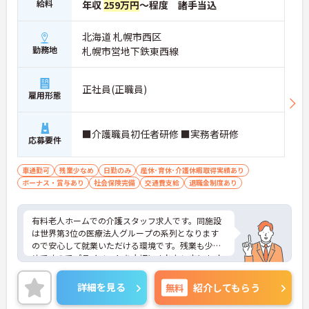
給料
年収
259万円
～程度 諸手当込
北海道 札幌市西区
勤務地
札幌市営地下鉄東西線
正社員(正職員)
雇用形態
■介護職員初任者研修 ■実務者研修
応募要件
車通勤可
残業少なめ
日勤のみ
産休･育休･介護休暇取得実績あり
ボーナス・賞与あり
社会保険完備
交通費支給
退職金制度あり
有料老人ホームでの介護スタッフ求人です。同施設
は世界第3位の医療法人グループの系列となります
ので安心して就業いただける環境です。残業も少な
めですのでプライベートを大切にされたい方にもオ
ススメです。ご興味を持たれた方は面接対策ポイン
トや求人の詳細などお話いたしますのでお気軽にお
詳細を見る
無料
紹介してもらう
問い合わせ下さい。