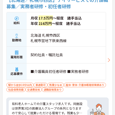
募集／実務者研修・初任者研修
月収
17.5万円
～程度 諸手当込
給料
年収
216万円
～程度 諸手当込
北海道 札幌市西区
勤務地
札幌市営地下鉄東西線
契約社員・嘱託社員
雇用形態
■介護職員初任者研修 ■実務者研修
応募要件
駅から徒歩10分以内
車通勤可
残業少なめ
産休･育休･介護休暇取得実績あり
社会保険完備
交通費支給
退職金制度あり
有料老人ホームでの介護スタッフ求人です。同施設
は世界第3位の医療法人グループの系列となります
ので安心して就業いただける環境です。残業も少な