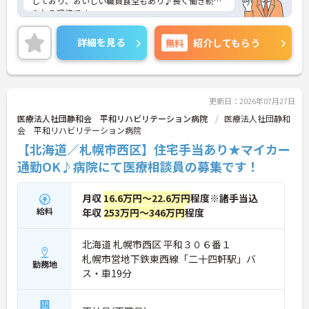
しており、おいしい職員食堂もあり♪長く働き続け
られる環境です。
また、マイカー通勤可能で通勤にも便利です☆
ご興味ある方には、面接対策ポイントなど、さらに
詳細を見る
無料
紹介してもらう
詳細をお話しいたしますのでお気軽にご相談くださ
い！
更新日：2026年07月27日
医療法人社団静和会 平和リハビリテーション病院
医療法人社団静和
会 平和リハビリテーション病院
【北海道／札幌市西区】住宅手当あり★マイカー
通勤OK♪病院にて医療相談員の募集です！
月収
16.6万円～22.6万円
程度※諸手当込
給料
年収
253万円～346万円
程度
北海道 札幌市西区 平和３０６番１
札幌市営地下鉄東西線「二十四軒駅」バ
勤務地
ス・車19分