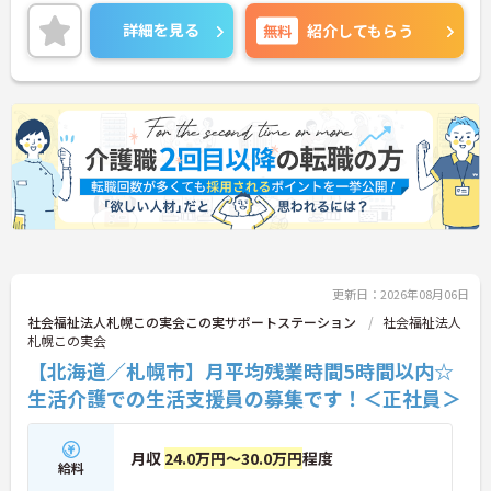
また、日勤のみの契約職員での働き方も可能ですの
で、ご自身のワークライフバランスに合わせた働き
詳細を見る
無料
紹介してもらう
方ができます♪
ご興味ある方には、面接対策ポイントなど、さらに
詳細をお話しいたしますのでお気軽にご相談くださ
い。
更新日：2026年08月06日
社会福祉法人札幌この実会この実サポートステーション
社会福祉法人
札幌この実会
【北海道／札幌市】月平均残業時間5時間以内☆
生活介護での生活支援員の募集です！＜正社員＞
月収
24.0万円～30.0万円
程度
給料