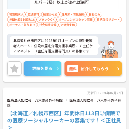
ャリアアップを実現できる職場環境です
ルパー2級）以上があれば尚可
【働きやすい休日・残業面と、長く安心して働ける
福利厚生が魅力です】
管理職求人
車通勤可
残業少なめ
託児所・育児補助
日勤のみ
・月9日公休に加え、夏季・冬季休暇各3日が確保さ
年間休日110日以上
ブランクOK
オープニングスタッフ募集
資格取得サポート
れており（年間休日113日）、オンオフのメリハリ
ボーナス・賞与あり
社会保険完備
交通費支給
をつけて働くことができます。
・全社平均残業月5時間程度と、業界平均を大きく
下回る少ない残業時間を実現しています
北海道札幌市西区に2023年1月オープンの特別養護
・退職金制度（勤続3年以上）・保育手当・育児短
老人ホームに併設の居宅介護支援事業所にて主任ケ
時間勤務・マインドフルネスプログラムなど、長期
アマネジャー（主任介護支援専門員）の募集です。
的に安心して働き続けるための制度が充実していま
企業主導型保育園あり（北区麻生/千歳市）◎見守り
す
機器や介護記録ソフトの導入を積極的に行い、働き
やすい環境が整った施設です。
詳細を見る
無料
紹介してもらう
ご興味ある方には、面接対策ポイントなど、さらに
詳細をお話しいたしますのでお気軽にご相談くださ
い！
更新日：2026年07月27日
医療法人知仁会 八木整形外科病院
医療法人知仁会 八木整形外科病
院
【北海道／札幌市西区】年間休日113日◎病院で
の医療ソーシャルワーカーの募集です！＜正社員
＞