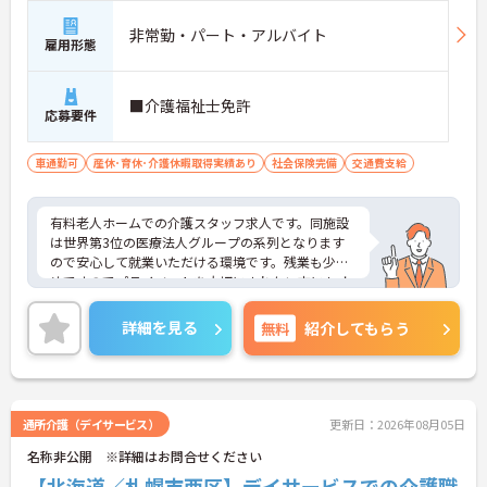
非常勤・パート・アルバイト
雇用形態
■介護福祉士免許
応募要件
車通勤可
産休･育休･介護休暇取得実績あり
社会保険完備
交通費支給
有料老人ホームでの介護スタッフ求人です。同施設
は世界第3位の医療法人グループの系列となります
ので安心して就業いただける環境です。残業も少な
めですのでプライベートを大切にされたい方にもオ
ススメです。ご興味を持たれた方は面接対策ポイン
トや求人の詳細などお話いたしますのでお気軽にお
詳細を見る
無料
紹介してもらう
問い合わせ下さい。
通所介護（デイサービス）
更新日：2026年08月05日
名称非公開 ※詳細はお問合せください
【北海道／札幌市西区】デイサービスでの介護職