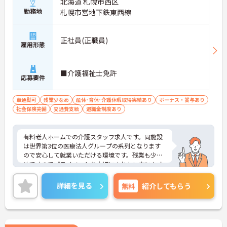
北海道 札幌市西区
勤務地
札幌市営地下鉄東西線
正社員(正職員)
雇用形態
■介護福祉士免許
応募要件
車通勤可
残業少なめ
産休･育休･介護休暇取得実績あり
ボーナス・賞与あり
社会保険完備
交通費支給
退職金制度あり
有料老人ホームでの介護スタッフ求人です。同施設
は世界第3位の医療法人グループの系列となります
ので安心して就業いただける環境です。残業も少な
めですのでプライベートを大切にされたい方にもオ
ススメです。ご興味を持たれた方は面接対策ポイン
トや求人の詳細などお話いたしますのでお気軽にお
詳細を見る
無料
紹介してもらう
問い合わせ下さい。