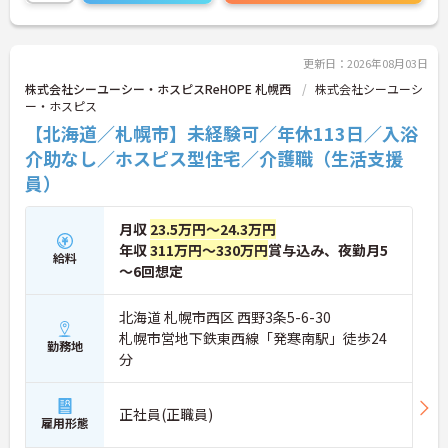
ます。ホスピスケアが初めてでも、充実した入社時
研修と資格取得支援制度を活用し、専門性を高めな
がらご自身のキャリアアップを目指すことができま
す。ご入居者さまの生きる喜びに寄り添いながらチ
更新日：2026年08月03日
ームで協力しながらより良いケアを提供したい方に
株式会社シーユーシー・ホスピスReHOPE 札幌西
株式会社シーユーシ
ぴったりの環境です。
ー・ホスピス
【北海道／札幌市】未経験可／年休113日／入浴
★おすすめPOINT★
【「看取り・難病ケアのプロ」として成長できる環
介助なし／ホスピス型住宅／介護職（生活支援
境が整っています】
員）
・がん末期・神経難病の方に特化したホスピス型住
宅ならではの専門的なスキルを、日常業務の中で習
得することができます
月収
23.5万円～24.3万円
・入社時は先輩スタッフの同行訪問からスタートす
年収
311万円～330万円
賞与込み、夜勤月5
給料
るため、訪問介護未経験の方も安心して業務に慣れ
～6回想定
ることができます
・訪問診療医と24時間連携し、チームで看取りに取
り組む体制が整っているため、「看取りのプロ」と
北海道 札幌市西区 西野3条5-6-30
して他施設では得られない経験を積むことができま
札幌市営地下鉄東西線「発寒南駅」徒歩24
勤務地
す
分
【頑張りがしっかり給与・評価に反映される職場で
す】
・介護福祉士手当25,000円、処遇改善手当78,000
正社員(正職員)
円、賞与は年2回＋処遇改善一時金も別途支給され
雇用形態
ています。