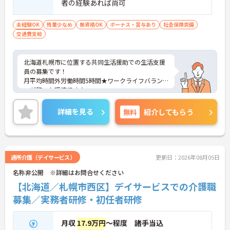
者の経験あれば尚可
未経験OK
残業少なめ
無資格OK
ボーナス・賞与あり
社会保険完備
交通費支給
北海道札幌市に位置する共同生活援助での生活支援
員の募集です！
月平均時間外労働時間5時間★ワークライフバラン
スが整った環境です♪
ご興味ある方には、面接対策ポイントなど、さらに
詳細をお話しいたしますのでお気軽にご相談くださ
詳細を見る
無料
紹介してもらう
い。
通所介護（デイサービス）
更新日：2026年08月05日
名称非公開 ※詳細はお問合せください
【北海道／札幌市西区】デイサービスでの介護職
募集／実務者研修・初任者研修
月収
17.9万円
～程度 諸手当込