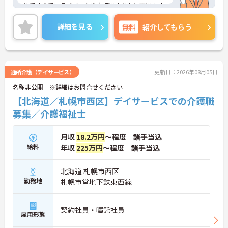
めですのでプライベートを大切にされたい方にもオ
ススメです。ご興味を持たれた方は面接対策ポイン
トや求人の詳細などお話いたしますのでお気軽にお
詳細を見る
無料
紹介してもらう
問い合わせ下さい。
通所介護（デイサービス）
更新日：2026年08月05日
名称非公開 ※詳細はお問合せください
【北海道／札幌市西区】デイサービスでの介護職
募集／介護福祉士
月収
18.2万円
～程度 諸手当込
給料
年収
225万円
～程度 諸手当込
北海道 札幌市西区
勤務地
札幌市営地下鉄東西線
契約社員・嘱託社員
雇用形態