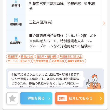
札幌市営地下鉄東西線「発寒南駅」徒歩20
ベートの時間を確保できます
勤務地
・3日以上の連続休暇取得で支援金が支給される独
分
自の制度があります
・夏季・冬季の特別休暇があり年間休日は113日し
っかりと休めます
正社員(正職員)
雇用形態
【安心の教育・チームサポート体制】
・手厚い人員配置で困った時もすぐに相談可能です
・2日間のオンライン研修と個人のペースに合わせ
■介護職員初任者研修（ヘルパー2級）以上
たOJTを実施しています
※有料老人ホーム、特別養護老人ホーム、
応募要件
グループホームなど介護施設での経験ある
方歓迎 ※ホスピス勤務（訪問介護）や「看
取り」が初めての方も可
車通勤可
残業少なめ
託児所・育児補助
年間休日110日以上
ボーナス・賞与あり
社会保険完備
交通費支給
退職金制度あり
全国で30拠点以上のホスピス型住宅を展開する安定
法人が運営する施設です。施設内での訪問介護業務
となるため、移動の負担が少なく、困った時にはす
ぐに仲間に相談できるチーム体制が魅力です。残業
は全社平均残業月5時間程度と少なく、3日以上の連
続休暇で支援金が支給される独自の制度や、美容皮
詳細を見る
無料
紹介してもらう
膚科などの割引が受けられる福利厚生も充実してい
ます。ホスピスケアが初めてでも、充実した入社時
研修と資格取得支援制度を活用し、専門性を高めな