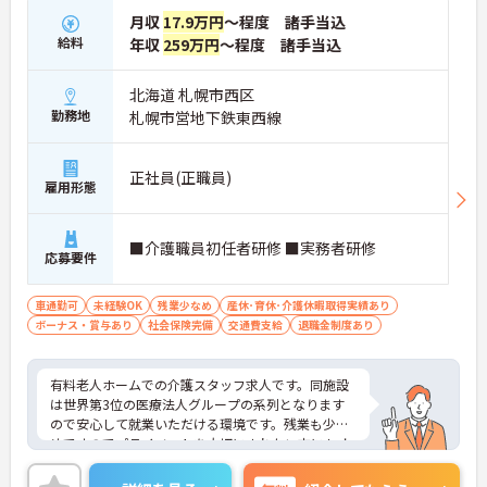
月収
17.9万円
～程度 諸手当込
給料
年収
259万円
～程度 諸手当込
北海道 札幌市西区
勤務地
札幌市営地下鉄東西線
正社員(正職員)
雇用形態
■介護職員初任者研修 ■実務者研修
応募要件
車通勤可
未経験OK
残業少なめ
産休･育休･介護休暇取得実績あり
ボーナス・賞与あり
社会保険完備
交通費支給
退職金制度あり
有料老人ホームでの介護スタッフ求人です。同施設
は世界第3位の医療法人グループの系列となります
ので安心して就業いただける環境です。残業も少な
めですのでプライベートを大切にされたい方にもオ
ススメです。ご興味を持たれた方は面接対策ポイン
トや求人の詳細などお話いたしますのでお気軽にお