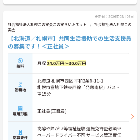
詳細をお話しいたしますのでお気軽にご相談くださ
い。
更新日：2026年08月06日
社会福祉法人札幌この実会この実らいふネット
社会福祉法人札幌この
実会
【北海道／札幌市】共同生活援助での生活支援員
の募集です！＜正社員＞
月収
24.0万円～30.0万円
給料
北海道 札幌市西区 平和2条6-11-1
札幌市営地下鉄東西線「発寒南駅」バス・
勤務地
車15分
正社員(正職員)
雇用形態
高齢や障がい等福祉経験 運転免許証必須※
ペーパードライバー不可 サービス管理責任
応募要件