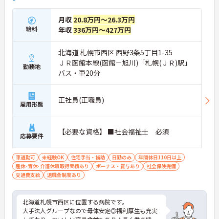
月収
20.8万円～26.3万円
給料
年収
336万円～427万円
北海道 札幌市西区 西野3条5丁目1-35
ＪＲ函館本線(函館－旭川)「札幌(ＪＲ)駅」
勤務地
バス・車20分
正社員(正職員)
雇用形態
【必要な資格】 ■社会福祉士 必須
応募要件
車通勤可
未経験OK
住宅手当・補助
日勤のみ
年間休日110日以上
産休･育休･介護休暇取得実績あり
ボーナス・賞与あり
社会保険完備
交通費支給
退職金制度あり
北海道札幌市西区に位置する病院です。
大手法人グループなので母体安定◎福利厚生も充実