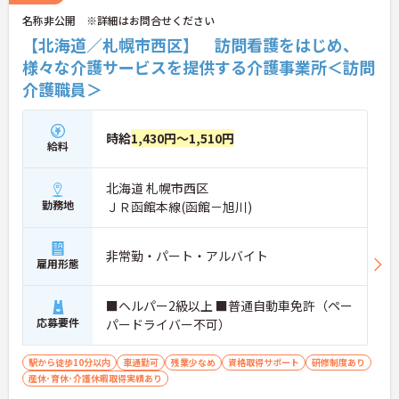
ください。
名称非公開 ※詳細はお問合せください
【北海道／札幌市西区】 訪問看護をはじめ、
様々な介護サービスを提供する介護事業所＜訪問
介護職員＞
時給
1,430円～1,510円
給料
北海道 札幌市西区
勤務地
ＪＲ函館本線(函館－旭川)
非常勤・パート・アルバイト
雇用形態
■ヘルパー2級以上 ■普通自動車免許（ペー
応募要件
パードライバー不可）
駅から徒歩10分以内
車通勤可
残業少なめ
資格取得サポート
研修制度あり
産休･育休･介護休暇取得実績あり