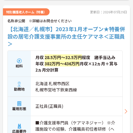
がらご自身のキャリアアップを目指すことができま
す。ご入居者さまの生きる喜びに寄り添いながらチ
特別養護老人ホーム（特養）
更新日：2026年07月29日
ームで協力しながらより良いケアを提供したい方に
名称非公開 ※詳細はお問合せください
ぴったりの環境です。
【北海道／札幌市】2023年1月オープン★特養併
★おすすめPOINT★
設の居宅介護支援事業所の主任ケアマネ＜正職員
【「看取り・難病ケアのプロ」として成長できる環
＞
境が整っています】
・がん末期・神経難病の方に特化したホスピス型住
宅ならではの専門的なスキルを、日常業務の中で習
月収
28.5万円～32.5万円
程度 諸手当込み
得することができます
年収
382万円～436万円
月収×12ヵ月＋賞与
・入社時は先輩スタッフの同行訪問からスタートす
給料
るため、訪問介護未経験の方も安心して業務に慣れ
2ヵ月分計算
ることができます
・訪問診療医と24時間連携し、チームで看取りに取
北海道 札幌市西区
り組む体制が整っているため、「看取りのプロ」と
勤務地
札幌市営地下鉄東西線
して他施設では得られない経験を積むことができま
す
【頑張りがしっかり給与・評価に反映される職場で
正社員(正職員)
す】
雇用形態
・処遇改善手当78,000円、賞与は年2回＋処遇改善
一時金も別途支給されています。
■介護支援専門員（ケアマネジャー） ※介
・入社半年でリーダーを任されたスタッフの実績が
あるなど、年次にかかわらず頑張りが評価され、キ
護施設での経験、介護職員初任者研修（ヘ
応募要件