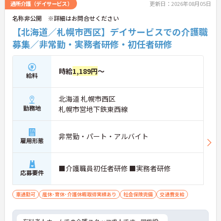
通所介護（デイサービス）
更新日：2026年08月05日
名称非公開 ※詳細はお問合せください
【北海道／札幌市西区】デイサービスでの介護職
募集／非常勤・実務者研修・初任者研修
時給
1,189円
～
給料
北海道 札幌市西区
勤務地
札幌市営地下鉄東西線
非常勤・パート・アルバイト
雇用形態
■介護職員初任者研修 ■実務者研修
応募要件
車通勤可
産休･育休･介護休暇取得実績あり
社会保険完備
交通費支給