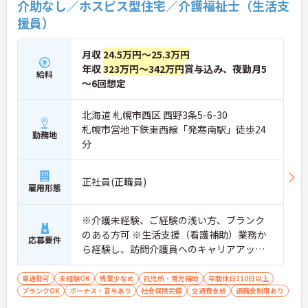
【無理なくステップアップできる業務内容】
介助なし／ホスピス型住宅／介護福祉士（生活支
・実務未経験からでも挑戦可能です
援員）
・入浴介助なし、まずは生活支援や看護師のサポー
トからスタートできます
・資格取得支援制度を活用し、将来的に訪問介護員
月収
24.5万円～25.3万円
を目指せる環境です
年収
323万円～342万円
賞与込み、夜勤月5
給料
【手厚い待遇と働きやすさの両立】
～6回想定
・残業は全社平均残業月5時間程度と少なくプライ
ベートの時間を確保できます
・3日以上の連続休暇取得で支援金が支給される独
北海道 札幌市西区 西野3条5-6-30
自の制度があります
札幌市営地下鉄東西線「発寒南駅」徒歩24
勤務地
・夏季・冬季の特別休暇があり年間休日は113日し
分
っかりと休めます
【安心の教育・チームサポート体制】
・手厚い人員配置で困った時もすぐに相談可能です
正社員(正職員)
・2日間のオンライン研修と個人のペースに合わせ
雇用形態
たOJTを実施しています
※介護未経験、ご経験の浅い方、ブランク
のある方可 ※生活支援（看護補助）業務か
応募要件
ら経験し、訪問介護員へのキャリアアップ
を目指せます
車通勤可
未経験OK
残業少なめ
託児所・育児補助
年間休日110日以上
ブランクOK
ボーナス・賞与あり
社会保険完備
交通費支給
退職金制度あり