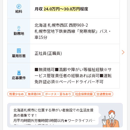
月収
24.0万円～30.0万円
程度
給料
北海道 札幌市西区 西野969-2
札幌市営地下鉄東西線「発寒南駅」バス・
勤務地
車15分
正社員(正職員)
雇用形態
■無資格可■高齢や障がい等福祉経験※サ
ービス管理責任者の経験あれば尚可■運転
応募要件
免許証必須※ペーパードライバー不可
残業少なめ
無資格OK
ボーナス・賞与あり
社会保険完備
交通費支給
北海道札幌市に位置する障がい者施設での生活支援
員の募集です！
月平均時間外労働時間5時間以内★ワークライフバ
ランスが整った環境です♪