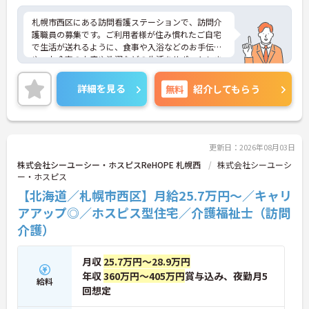
札幌市西区にある訪問看護ステーションで、訪問介
護職員の募集です。ご利用者様が住み慣れたご自宅
で生活が送れるように、食事や入浴などのお手伝い
や、お食事の支度や洗濯などの生活をサポートしま
す。日勤のみのパート勤務で残業も少なめです。勤
務日数や勤務時間はご相談いただけますので、自分
詳細を見る
無料
紹介してもらう
の生活スタイルにあわせてお仕事したいという方に
おススメのお仕事です。ご興味がある方には、詳し
くご案内させていただきますので、是非お気軽にお
問い合わせください。
更新日：2026年08月03日
株式会社シーユーシー・ホスピスReHOPE 札幌西
株式会社シーユーシ
ー・ホスピス
【北海道／札幌市西区】月給25.7万円～／キャリ
アアップ◎／ホスピス型住宅／介護福祉士（訪問
介護）
月収
25.7万円～28.9万円
年収
360万円～405万円
賞与込み、夜勤月5
給料
回想定