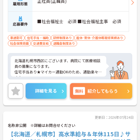
正社員(正職員)
雇用形態
■社会福祉士 必須 ■社会福祉主事 必須
応募要件
車通勤可
住宅手当・補助
研修制度あり
産休･育休･介護休暇取得実績あり
社会保険完備
交通費支給
退職金制度あり
北海道札幌市西区にございます、病院にて医療相談
員の募集になります。
住宅手当あり★マイカー通勤OKのため、通勤楽々で
す♪
ご興味のある方は、マイナビ介護職までお問い合わ
せください。
詳細を見る
無料
紹介してもらう
更新日：2026年07月24日
名称非公開 ※詳細はお問合せください
【北海道／札幌市】高水準給与＆年休115日♪サ