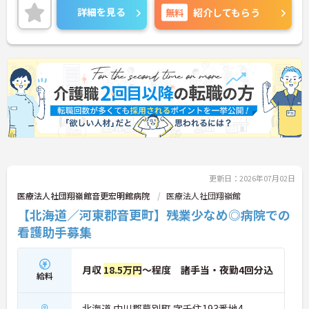
らっしゃる方でも安心してご就業していただけま
詳細を見る
無料
紹介してもらう
す。
ご興味のある方は、お気軽にお問い合わせくださ
い。
更新日：2026年07月02日
医療法人社団翔嶺館音更宏明館病院
医療法人社団翔嶺館
【北海道／河東郡音更町】残業少なめ◎病院での
看護助手募集
月収
18.5万円
～程度 諸手当・夜勤4回分込
給料
北海道 中川郡幕別町 字千住193番地4