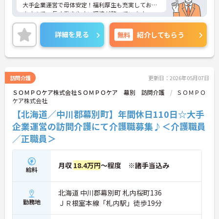
大手企業運営で母体安定！福利厚生も充実しており
ますので、長く働きやすい環境が整っています。
ご興味ある方には、面接対策ポイントなど、さらに
詳細をお話しいたしますのでお気軽にご相談くださ
詳細を見る
無料
紹介してもらう
い！
訪問介護
更新日：2026年05月07日
ＳＯＭＰＯケア株式会社ＳＯＭＰＯケア 幕別 訪問介護
ＳＯＭＰＯ
ケア株式会社
【北海道／中川郡幕別町】年間休日110日☆大手
企業運営の訪問介護にて介護職募集♪＜介護職員
／正職員＞
月収
18.4万円
～程度 ※諸手当込み
給料
北海道 中川郡幕別町 札内桜町136
勤務地
ＪＲ根室本線「札内駅」徒歩19分