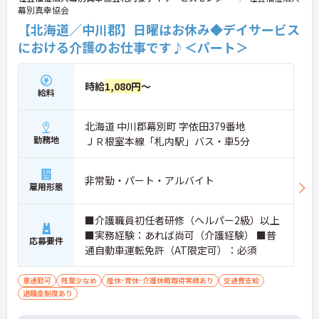
幕別真幸協会
【北海道／中川郡】日曜はお休み◆デイサービス
における介護のお仕事です♪＜パート＞
時給
1,080円
～
給料
北海道 中川郡幕別町 字依田379番地
勤務地
ＪＲ根室本線「札内駅」バス・車5分
非常勤・パート・アルバイト
雇用形態
■介護職員初任者研修（ヘルパー2級）以上
■実務経験：あれば尚可（介護経験） ■普
応募要件
通自動車運転免許（AT限定可）：必須
車通勤可
残業少なめ
産休･育休･介護休暇取得実績あり
交通費支給
退職金制度あり