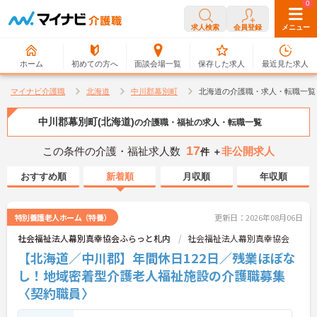
0
0
求人検索
会員登録
メニュー
ホーム
初めての方へ
面談会場一覧
保存した求人
最近見た求人
マイナビ介護職
北海道
中川郡幕別町
北海道の介護職・求人・転職一覧
中川郡幕別町(北海道)
の介護職・福祉の求人・転職一覧
17
この条件の介護・福祉求人数
非公開求人
件 ＋
おすすめ順
新着順
月収順
年収順
特別養護老人ホーム（特養）
更新日：2026年08月06日
社会福祉法人幕別真幸協会ふらっと札内
社会福祉法人幕別真幸協会
【北海道／中川郡】年間休日122日／残業ほぼな
し！地域密着型介護老人福祉施設の介護職募集
〈契約職員〉