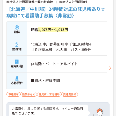
医療法人社団翔嶺館十勝の杜病院
医療法人社団翔嶺館
【北海道／中川郡】24時間対応の託児所あり☆
病院にて看護助手募集〈非常勤〉
時給
1,075円～1,075円
給料
北海道 中川郡幕別町 字千住193番地4
勤務地
ＪＲ根室本線「札内駅」バス・車5分
非常勤・パート・アルバイト
雇用形態
■資格・経験不問
応募要件
車通勤可
残業少なめ
託児所・育児補助
交通費支給
北海道中川郡に位置する病院です。マイカー通勤可
能でございます。