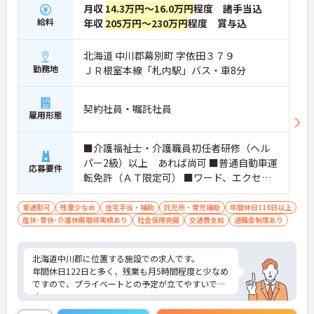
月収
14.3万円～16.0万円
程度 諸手当込
給料
年収
205万円～230万円
程度 賞与込
北海道 中川郡幕別町 字依田３７９
勤務地
ＪＲ根室本線「札内駅」バス・車8分
契約社員・嘱託社員
雇用形態
■介護福祉士・介護職員初任者研修（ヘル
パー2級）以上 あれば尚可 ■普通自動車運
応募要件
転免許（ＡＴ限定可） ■ワード、エクセル
の入力程度 ※介護業務経験 あれば尚可
車通勤可
残業少なめ
住宅手当・補助
託児所・育児補助
年間休日110日以上
産休･育休･介護休暇取得実績あり
社会保険完備
交通費支給
退職金制度あり
北海道中川郡に位置する施設での求人です。
年間休日122日と多く、残業も月5時間程度と少なめ
ですので、プライベートとの予定が立てやすいで
す。
また、託児所完備されておりますので、お子様がい