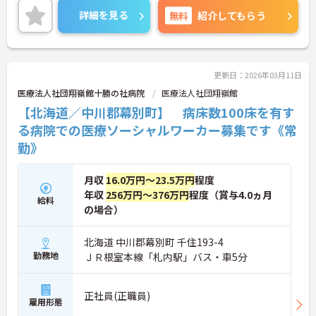
す。
詳細を見る
無料
紹介してもらう
賞与は4ヶ月の実積があり、頑張りがしっかりとお
給与の反映されるこのも魅力の一つです。
住宅手当や託児所などの福利厚生も充実しており、
長く安心してご就業いただけます。
ご興味のある方には、面接対策ポイントなど、さら
更新日：2026年03月11日
に詳細をお話しいたしますのでお気軽にご相談くだ
医療法人社団翔嶺館十勝の社病院
医療法人社団翔嶺館
さい！
【北海道／中川郡幕別町】 病床数100床を有す
る病院での医療ソーシャルワーカー募集です《常
勤》
月収
16.0万円～23.5万円
程度
年収
256万円～376万円
程度（賞与4.0ヵ月
給料
の場合）
北海道 中川郡幕別町 千住193-4
勤務地
ＪＲ根室本線「札内駅」バス・車5分
正社員(正職員)
雇用形態