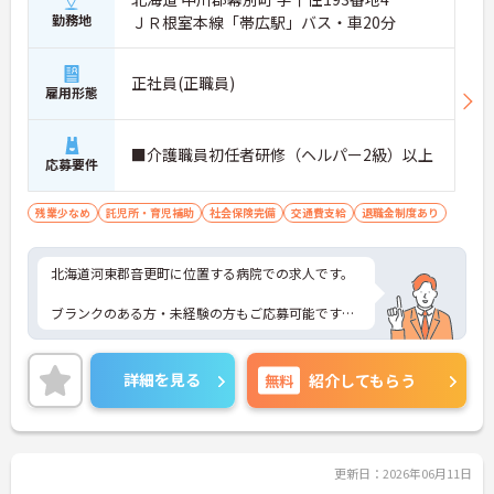
勤務地
ＪＲ根室本線「帯広駅」バス・車20分
正社員(正職員)
雇用形態
■介護職員初任者研修（ヘルパー2級）以上
応募要件
残業少なめ
託児所・育児補助
社会保険完備
交通費支給
退職金制度あり
北海道河東郡音更町に位置する病院での求人です。
ブランクのある方・未経験の方もご応募可能です！
また、保育所完備されていますので、お子様がいら
っしゃる方でも安心してご就業していただけます。
詳細を見る
無料
紹介してもらう
ご興味のある方は、お気軽にお問い合わせくださ
い。
更新日：2026年06月11日