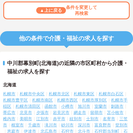
条件を変更して
▲上に戻る
再検索
他の条件で介護・福祉の求人を探す
中川郡幕別町(北海道)の近隣の市区町村から介護・
福祉の求人を探す
北海道
札幌市
札幌市中央区
札幌市北区
札幌市東区
札幌市白石区
札幌市豊平区
札幌市南区
札幌市西区
札幌市厚別区
札幌市手
稲区
札幌市清田区
函館市
小樽市
旭川市
室蘭市
釧路市
帯広市
北見市
夕張市
岩見沢市
網走市
留萌市
苫小牧市
稚内市
美唄市
江別市
赤平市
紋別市
士別市
名寄市
三笠
市
根室市
千歳市
滝川市
砂川市
深川市
富良野市
登別市
恵庭市
伊達市
北広島市
石狩市
北斗市
石狩郡当別町
石