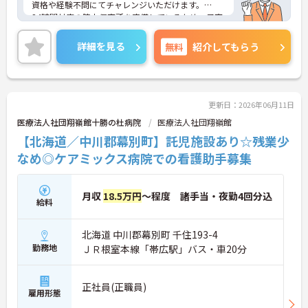
資格や経験不問にてチャレンジいただけます。
24時間対応の院内保育所を完備しているため、子育
て中の方も安心して働いていただけます。
ご興味のある方には、面接対策ポイントなど、さら
詳細を見る
無料
紹介してもらう
に詳細をお話しいたしますのでお気軽にご相談くだ
さい！
更新日：2026年06月11日
医療法人社団翔嶺館十勝の杜病院
医療法人社団翔嶺館
【北海道／中川郡幕別町】託児施設あり☆残業少
なめ◎ケアミックス病院での看護助手募集
月収
18.5万円
～程度 諸手当・夜勤4回分込
給料
北海道 中川郡幕別町 千住193-4
勤務地
ＪＲ根室本線「帯広駅」バス・車20分
正社員(正職員)
雇用形態