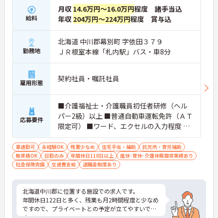
月収
14.6万円～16.0万円
程度 諸手当込
給料
年収
204万円～224万円
程度 賞与込
北海道 中川郡幕別町 字依田３７９
勤務地
ＪＲ根室本線「札内駅」バス・車8分
契約社員・嘱託社員
雇用形態
■介護福祉士・介護職員初任者研修（ヘル
パー2級）以上 ■普通自動車運転免許（ＡＴ
応募要件
限定可） ■ワード、エクセルの入力程度 ※
介護業務経験 あれば尚可
車通勤可
未経験OK
残業少なめ
住宅手当・補助
託児所・育児補助
無資格OK
日勤のみ
年間休日110日以上
産休･育休･介護休暇取得実績あり
社会保険完備
交通費支給
退職金制度あり
北海道中川郡に位置する施設での求人です。
年間休日122日と多く、残業も月2時間程度と少なめ
ですので、プライベートとの予定が立てやすいで
す。