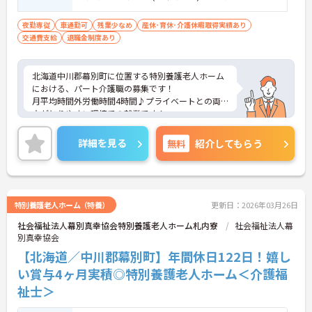
り、夜勤専門として業務ができるあれば尚
可
夜勤専従
車通勤可
残業少なめ
産休･育休･介護休暇取得実績あり
交通費支給
退職金制度あり
北海道中川郡幕別町に位置する特別養護老人ホーム
における、パート介護職の募集です！
月平均時間外労働時間4時間♪プライベートとの両
立がとりやすい環境での就業です！
ご興味ある方には、面接対策ポイントなど、さらに
詳細をお話しいたしますのでお気軽にご相談くださ
詳細を見る
無料
紹介してもらう
い。
特別養護老人ホーム（特養）
更新日：2026年03月26日
社会福祉法人幕別真幸協会特別養護老人ホーム札内寮
社会福祉法人幕
別真幸協会
【北海道／中川郡幕別町】年間休日122日！嬉し
い賞与4ヶ月実積◎特別養護老人ホーム＜介護福
祉士＞