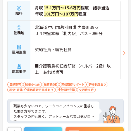
月収
15.1万円～15.6万円
程度 諸手当込
給料
年収
181万円～187万円
程度
北海道 中川郡幕別町 札内豊町39-3
勤務地
ＪＲ根室本線「札内駅」バス・車6分
契約社員・嘱託社員
雇用形態
■介護職員初任者研修（ヘルパー2級）以
応募要件
上 あれば尚可
車通勤可
残業少なめ
無資格OK
資格取得サポート
研修制度あり
産休･育休･介護休暇取得実績あり
社会保険完備
交通費支給
残業も少ないので、ワークライフバランスの重視し
た働き方ができます。
スタッフの仲も良く、アットホームな雰囲気が自慢
です。
ご興味ある方には、面接対策ポイントなど、詳細を