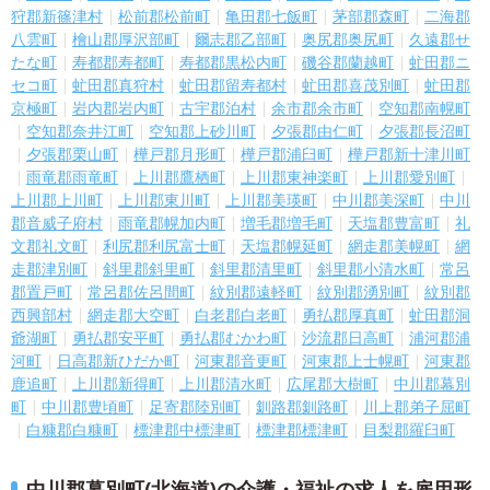
狩郡新篠津村
松前郡松前町
亀田郡七飯町
茅部郡森町
二海郡
八雲町
檜山郡厚沢部町
爾志郡乙部町
奥尻郡奥尻町
久遠郡せ
たな町
寿都郡寿都町
寿都郡黒松内町
磯谷郡蘭越町
虻田郡ニ
セコ町
虻田郡真狩村
虻田郡留寿都村
虻田郡喜茂別町
虻田郡
京極町
岩内郡岩内町
古宇郡泊村
余市郡余市町
空知郡南幌町
空知郡奈井江町
空知郡上砂川町
夕張郡由仁町
夕張郡長沼町
夕張郡栗山町
樺戸郡月形町
樺戸郡浦臼町
樺戸郡新十津川町
雨竜郡雨竜町
上川郡鷹栖町
上川郡東神楽町
上川郡愛別町
上川郡上川町
上川郡東川町
上川郡美瑛町
中川郡美深町
中川
郡音威子府村
雨竜郡幌加内町
増毛郡増毛町
天塩郡豊富町
礼
文郡礼文町
利尻郡利尻富士町
天塩郡幌延町
網走郡美幌町
網
走郡津別町
斜里郡斜里町
斜里郡清里町
斜里郡小清水町
常呂
郡置戸町
常呂郡佐呂間町
紋別郡遠軽町
紋別郡湧別町
紋別郡
西興部村
網走郡大空町
白老郡白老町
勇払郡厚真町
虻田郡洞
爺湖町
勇払郡安平町
勇払郡むかわ町
沙流郡日高町
浦河郡浦
河町
日高郡新ひだか町
河東郡音更町
河東郡上士幌町
河東郡
鹿追町
上川郡新得町
上川郡清水町
広尾郡大樹町
中川郡幕別
町
中川郡豊頃町
足寄郡陸別町
釧路郡釧路町
川上郡弟子屈町
白糠郡白糠町
標津郡中標津町
標津郡標津町
目梨郡羅臼町
中川郡幕別町(北海道)の介護・福祉の求人を雇用形