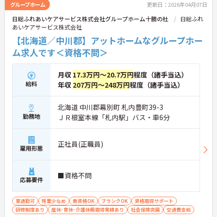
グループホーム
更新日：2026年04月07日
日総ふれあいケアサービス株式会社グループホーム十勝の杜
日総ふれ
あいケアサービス株式会社
【北海道／中川郡】アットホームなグループホー
ム求人です＜資格不問＞
月収
17.3万円～20.7万円
程度（諸手当込）
給料
年収
207万円～248万円
程度（諸手当込）
北海道 中川郡幕別町 札内豊町39-3
勤務地
ＪＲ根室本線「札内駅」バス・車6分
正社員(正職員)
雇用形態
■資格不問
応募要件
車通勤可
残業少なめ
無資格OK
ブランクOK
資格取得サポート
研修制度あり
産休･育休･介護休暇取得実績あり
社会保険完備
交通費支給