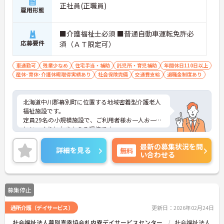
正社員(正職員)
雇用形態
■介護福祉士必須 ■普通自動車運転免許必
応募要件
須（ＡＴ限定可）
車通勤可
残業少なめ
住宅手当・補助
託児所・育児補助
年間休日110日以上
産休･育休･介護休暇取得実績あり
社会保険完備
交通費支給
退職金制度あり
北海道中川郡幕別町に位置する地域密着型介護老人
福祉施設です。
定員29名の小規模施設で、ご利用者様お一人お一人
とじっくりと向きかえる環境です。
年間休日122日、残業もほとんどありませんので、
最新の募集状況を問
ワーク・ライフ・バランスも体制にしていただけま
詳細を見る
無料
い合わせる
す。
賞与は4ヶ月の実積があり、頑張りがしっかりとお
給与の反映されるこのも魅力の一つです。
住宅手当や託児所などの福利厚生も充実しており、
募集停止
長く安心してご就業いただけます。
ご興味のある方には、面接対策ポイントなど、さら
通所介護（デイサービス）
更新日：2026年02月24日
に詳細をお話しいたしますのでお気軽にご相談くだ
さい！
社会福祉法人幕別真幸協会札内寮デイサービスセンター
社会福祉法人