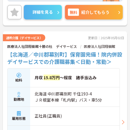
また、託児所完備されておりますので、お子様がい
らっしゃる方でも安心してご就業していただけま
詳細を見る
無料
紹介してもらう
す。
ご興味のある方は、お気軽にお問い合わせくださ
い。
通所介護（デイサービス）
更新日：2025年05月02日
医療法人社団翔嶺館十勝の杜 デイサービス
医療法人社団翔嶺館
【北海道／中川郡幕別町】保育園完備！院内併設
デイサービスでの介護職募集＜日勤・常勤＞
月収
15.8万円
～程度 諸手当込み
給料
北海道 中川郡幕別町 千住193-4
勤務地
ＪＲ根室本線「札内駅」バス・車5分
正社員(正職員)
雇用形態