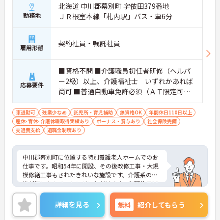
北海道 中川郡幕別町 字依田379番地
勤務地
ＪＲ根室本線「札内駅」バス・車6分
契約社員・嘱託社員
雇用形態
■資格不問 ■介護職員初任者研修（ヘルパ
ー2級）以上、介護福祉士 いずれかあれば
応募要件
尚可 ■普通自動車免許必須（ＡＴ限定可）
■介護業務経験あれば尚可
車通勤可
残業少なめ
託児所・育児補助
無資格OK
年間休日110日以上
産休･育休･介護休暇取得実績あり
ボーナス・賞与あり
社会保険完備
交通費支給
退職金制度あり
中川郡幕別町に位置する特別養護老人ホームでのお
仕事です。昭和54年に開設、その後改修工事・大規
模修繕工事もされたきれいな施設です。介護系の資
格が無い方もチャレンジいただけます。年間休日12
0日以上と多くワークライフバランスを重視した働
き方も叶います。ご興味のある方には、面接対策ポ
詳細を見る
無料
紹介してもらう
イントなど、さらに詳細をお話しいたしますのでお
気軽にご相談ください！