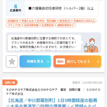
■介護職員初任者研修（ヘルパー2級）以上
応募要件
未経験OK
残業少なめ
託児所・育児補助
無資格OK
年間休日110日以上
ブランクOK
社会保険完備
交通費支給
退職金制度あり
北海道中川郡幕別町に位置する病院での求人です。
ブランクのある方・未経験の方もご応募可能です！
また、保育所完備されていますので、お子様がいら
っしゃる方でも安心してご就業していただけます。
夜勤手当も1回8,000円と頑張りがしっかりとお給与
に反映されるのも魅力です。
詳細を見る
無料
紹介してもらう
ご興味のある方は、お気軽にお問い合わせくださ
い。
訪問介護
更新日：2026年05月16日
ＳＯＭＰＯケア株式会社ＳＯＭＰＯケア 幕別 訪問介護
ＳＯＭＰＯ
ケア株式会社
【北海道／中川郡幕別町】1日5時間程度の勤務
☆大手企業運営◎訪問介護業務♪＜登録ヘルパ