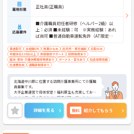
正社員(正職員)
雇用形態
■介護職員初任者研修（ヘルパー2級）以
上：必須 ■未経験：可 ※実務経験：あれ
応募要件
ば尚可 ■普通自動車運転免許（AT限定
可）：必須（ペーパードライバー不可）
車通勤可
未経験OK
残業少なめ
託児所・育児補助
日勤のみ
年間休日110日以上
資格取得サポート
研修制度あり
産休･育休･介護休暇取得実績あり
ボーナス・賞与あり
社会保険完備
交通費支給
退職金制度あり
北海道中川郡に位置する訪問介護事業所にて介護職
員募集です。
大手企業運営で母体安定！福利厚生も充実しており
ますので、長く働きやすい環境が整っています。
年間休日は110日もあり、プライベートとのメリハ
リのある働き方が可能です。
詳細を見る
無料
紹介してもらう
ご興味のある方には、面接対策ポイントなど、さら
に詳細をご案内しますのでお気軽にご相談くださ
い！