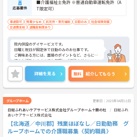
■介護福祉士免許 ※普通自動車運転免許（A
応募要件
T限定可）
車通勤可
残業少なめ
託児所・育児補助
日勤のみ
社会保険完備
交通費支給
退職金制度あり
院内併設のデイサービスです。
日曜と祝日が固定休で日勤のみのお仕事です。
ご興味ある方には、面接のポイントなど、さらに詳
細をお話致しますのでお気軽にご相談ください。
詳細を見る
無料
紹介してもらう
グループホーム
更新日：2025年04月11日
日総ふれあいケアサービス株式会社グループホーム十勝の杜
日総ふれ
あいケアサービス株式会社
【北海道／中川郡】残業ほぼなし／日勤勤務 グ
ループホームでの介護職募集〈契約職員〉