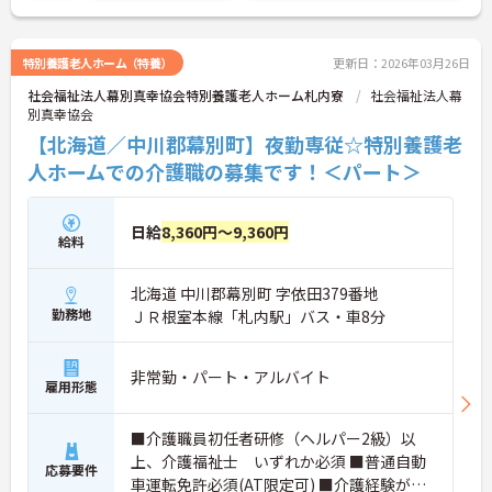
特別養護老人ホーム（特養）
更新日：2026年03月26日
社会福祉法人幕別真幸協会特別養護老人ホーム札内寮
社会福祉法人幕
別真幸協会
【北海道／中川郡幕別町】夜勤専従☆特別養護老
人ホームでの介護職の募集です！＜パート＞
日給
8,360円～9,360円
給料
北海道 中川郡幕別町 字依田379番地
勤務地
ＪＲ根室本線「札内駅」バス・車8分
非常勤・パート・アルバイト
雇用形態
■介護職員初任者研修（ヘルパー2級）以
上、介護福祉士 いずれか必須 ■普通自動
応募要件
車運転免許必須(AT限定可) ■介護経験があ