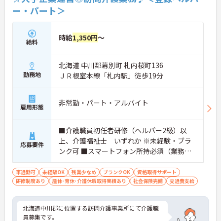
ー・パート＞
時給
1,350円
～
給料
北海道 中川郡幕別町 札内桜町136
勤務地
ＪＲ根室本線「札内駅」徒歩19分
非常勤・パート・アルバイト
雇用形態
■介護職員初任者研修（ヘルパー2級）以
上、介護福祉士 いずれか ※未経験・ブラ
応募要件
ンク可 ■スマートフォン所持必須（業務に
使用するため） ■普通運転免許必須(AT可)
※エリアにより必須
車通勤可
未経験OK
残業少なめ
ブランクOK
資格取得サポート
研修制度あり
産休･育休･介護休暇取得実績あり
社会保険完備
交通費支給
北海道中川郡に位置する訪問介護事業所にて介護職
員募集です。