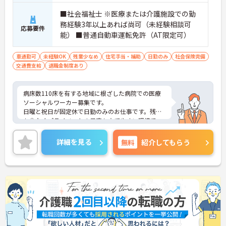
■社会福祉士 ※医療または介護施設での勤
務経験3年以上あれば尚可（未経験相談可
応募要件
能） ■普通自動車運転免許（AT限定可）
車通勤可
未経験OK
残業少なめ
住宅手当・補助
日勤のみ
社会保険完備
交通費支給
退職金制度あり
病床数110床を有する地域に根ざした病院での医療
ソーシャルワーカー募集です。
日曜と祝日が固定休で日勤のみのお仕事です。残業
も少なくプライベートの予定も立てやすい環境で
す。
資格や経験を活かして活躍したい方にオススメの求
詳細を見る
無料
紹介してもらう
人です。
ご興味ある方には、面接のポイントなど、さらに詳
細をお話致しますのでお気軽にご相談ください。