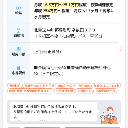
月収
16.5万円～25.1万円
程度 夜勤4回想定
年収
254万円
～程度 月収×12ヶ月＋賞与4
給料
ヶ月想定
北海道 中川郡幕別町 字依田３７９
勤務地
ＪＲ根室本線「札内駅」バス・車10分
正社員(正職員)
雇用形態
■介護福祉士必須 ■普通自動車運転免許必
応募要件
須（ＡＴ限定可）
車通勤可
残業少なめ
住宅手当・補助
託児所・育児補助
年間休日110日以上
産休･育休･介護休暇取得実績あり
社会保険完備
交通費支給
退職金制度あり
北海道中川郡幕別町に位置する施設です。
多職種協働でご利用者様をサポートしていただきま
す。
年間休日122日、残業もほとんどありませんので、
ワーク・ライフ・バランスも体制にしていただけま