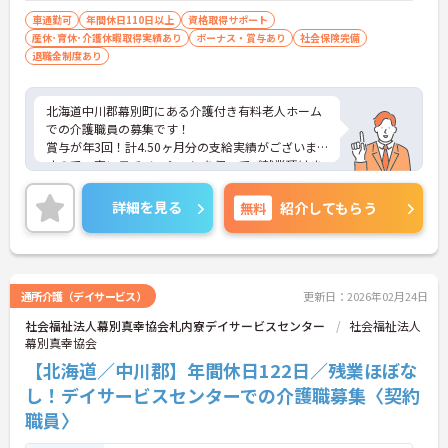
車通勤可
年間休日110日以上
資格取得サポート
産休･育休･介護休暇取得実績あり
ボーナス・賞与あり
社会保険完備
退職金制度あり
北海道中川郡幕別町にある介護付き有料老人ホーム
での介護職員の募集です！
賞与が年3回！計4.50ヶ月分の支給実績がございま
すので、高いモチベーションを保ってご就業頂けま
す♪
基本残業はなく、プライベートの時間もたっぷり！
詳細を見る
無料
紹介してもらう
オンオフ共に充実させることができます。
ご興味のある方には、面接対策ポイントなど、さら
に詳細をお話しいたしますのでお気軽にご相談くだ
さい！
通所介護（デイサービス）
更新日：2026年02月24日
社会福祉法人幕別真幸協会札内寮デイサービスセンター
社会福祉法人
幕別真幸協会
【北海道／中川郡】年間休日122日／残業ほぼな
し！デイサービスセンターでの介護職募集〈契約
職員〉