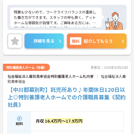
残業も少ないので、ワークライフバランスの重視し
た働き方ができます。スタッフの仲も良く、アット
ホームな雰囲気が自慢です。ご興味ある方には、面
接対策ポイントなど、詳細をお話しいたしますので
お気軽にご相談ください。
詳細を見る
無料
紹介してもらう
特別養護老人ホーム（特養）
更新日：2026年03月26日
社会福祉法人幕別真幸協会特別養護老人ホーム札内寮
社会福祉法人幕
別真幸協会
【中川郡幕別町】託児所あり♪年間休日120日以
上◎特別養護老人ホームでの介護職員募集《契約
社員》
月収
16.4万円～17.9万円
給料