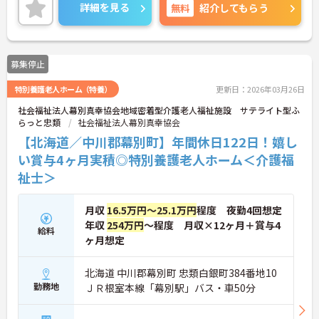
お話しいたしますのでお気軽にご相談ください。
詳細を見る
無料
紹介してもらう
募集停止
特別養護老人ホーム（特養）
更新日：2026年03月26日
社会福祉法人幕別真幸協会地域密着型介護老人福祉施設 サテライト型ふ
らっと忠類
社会福祉法人幕別真幸協会
【北海道／中川郡幕別町】年間休日122日！嬉し
い賞与4ヶ月実積◎特別養護老人ホーム＜介護福
祉士＞
月収
16.5万円～25.1万円
程度 夜勤4回想定
年収
254万円
～程度 月収×12ヶ月＋賞与4
給料
ヶ月想定
北海道 中川郡幕別町 忠類白銀町384番地10
勤務地
ＪＲ根室本線「幕別駅」バス・車50分