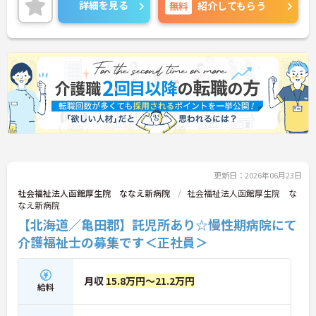
詳細を見る
無料
紹介してもらう
更新日：2026年06月23日
社会福祉法人函館厚生院 ななえ新病院
社会福祉法人函館厚生院 な
なえ新病院
【北海道／亀田郡】託児所あり☆慢性期病院にて
介護福祉士の募集です＜正社員＞
月収
15.8万円～21.2万円
給料