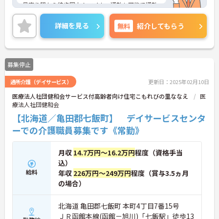
最寄り駅から徒歩圏内！マイカー通勤も可能で通勤
に便利な職場です！
詳細を見る
無料
紹介してもらう
また残業少なめなのでプライベートの予定も立てや
すい環境です！
ご興味ある方には、面接のポイントなど、さらに詳
募集停止
細をお話致しますのでお気軽にご相談ください。
通所介護（デイサービス）
更新日：2025年02月10日
医療法人社団健和会サービス付高齢者向け住宅こもれびの里ななえ
医
療法人社団健和会
【北海道／亀田郡七飯町】 デイサービスセンタ
ーでの介護職員募集です《常勤》
月収
14.7万円～16.2万円
程度（資格手当
込）
給料
年収
226万円～249万円
程度（賞与3.5ヵ月
の場合）
北海道 亀田郡七飯町 本町4丁目7番15号
ＪＲ函館本線(函館－旭川)「七飯駅」徒歩13