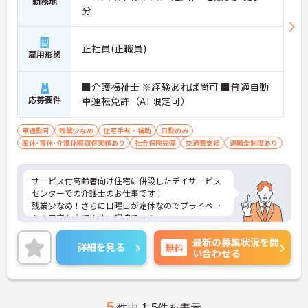
勤務地
分
正社員(正職員)
雇用形態
■介護福祉士 ※経験あれば尚可 ■普通自動
応募要件
車運転免許（AT限定可）
車通勤可
残業少なめ
住宅手当・補助
日勤のみ
産休･育休･介護休暇取得実績あり
社会保険完備
交通費支給
退職金制度あり
サービス付高齢者向け住宅に併設したデイサービス
センターでの介護士のお仕事です！
残業少なめ！さらに日曜日が定休なのでプライベー
トの予定も立てやすい環境です！
ご興味ある方には、面接のポイントなど、さらに詳
最新の募集状況を問
細をお話致しますのでお気軽にご相談ください。
詳細を見る
無料
い合わせる
5
件中 1-5件を表示