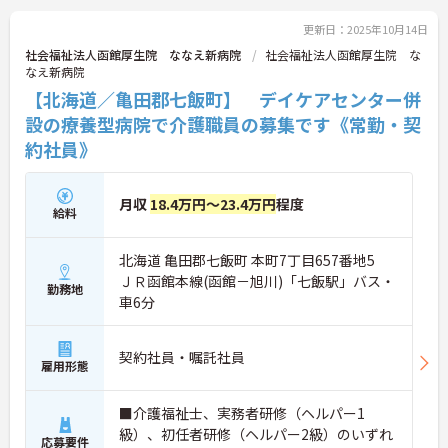
ご興味ある方には、面接対策ポイントなど、さらに
詳細をお話しいたしますのでお気軽にご相談くださ
更新日：2025年10月14日
い！
社会福祉法人函館厚生院 ななえ新病院
社会福祉法人函館厚生院 な
なえ新病院
【北海道／亀田郡七飯町】 デイケアセンター併
設の療養型病院で介護職員の募集です《常勤・契
約社員》
月収
18.4万円～23.4万円
程度
給料
北海道 亀田郡七飯町 本町7丁目657番地5
ＪＲ函館本線(函館－旭川)「七飯駅」バス・
勤務地
車6分
契約社員・嘱託社員
雇用形態
■介護福祉士、実務者研修（ヘルパー1
級）、初任者研修（ヘルパー2級）のいずれ
応募要件