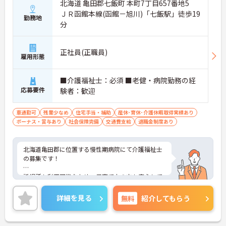
北海道 亀田郡七飯町 本町7丁目657番地5
ＪＲ函館本線(函館－旭川)「七飯駅」徒歩19
勤務地
分
正社員(正職員)
雇用形態
■介護福祉士：必須 ■老健・病院勤務の経
応募要件
験者：歓迎
車通勤可
残業少なめ
住宅手当・補助
産休･育休･介護休暇取得実績あり
ボーナス・賞与あり
社会保険完備
交通費支給
退職金制度あり
北海道亀田郡に位置する慢性期病院にて介護福祉士
の募集です！
託児所も利用可能なため、子育て中の方も安心して
ご就業いただけます。
詳細を見る
無料
紹介してもらう
また、残業もなくメリハリをつけて働くことができ
る環境です。