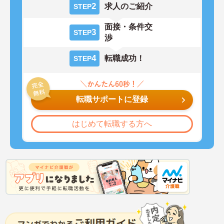
2
求人のご紹介
STEP
面接・条件交
3
STEP
渉
4
転職成功！
STEP
転職サポートに登録
はじめて転職する方へ