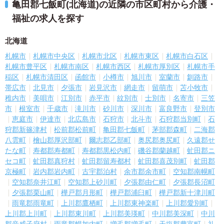
亀田郡七飯町(北海道)の近隣の市区町村から介護・
福祉の求人を探す
北海道
札幌市
札幌市中央区
札幌市北区
札幌市東区
札幌市白石区
札幌市豊平区
札幌市南区
札幌市西区
札幌市厚別区
札幌市手
稲区
札幌市清田区
函館市
小樽市
旭川市
室蘭市
釧路市
帯広市
北見市
夕張市
岩見沢市
網走市
留萌市
苫小牧市
稚内市
美唄市
江別市
赤平市
紋別市
士別市
名寄市
三笠
市
根室市
千歳市
滝川市
砂川市
深川市
富良野市
登別市
恵庭市
伊達市
北広島市
石狩市
北斗市
石狩郡当別町
石
狩郡新篠津村
松前郡松前町
亀田郡七飯町
茅部郡森町
二海郡
八雲町
檜山郡厚沢部町
爾志郡乙部町
奥尻郡奥尻町
久遠郡せ
たな町
寿都郡寿都町
寿都郡黒松内町
磯谷郡蘭越町
虻田郡ニ
セコ町
虻田郡真狩村
虻田郡留寿都村
虻田郡喜茂別町
虻田郡
京極町
岩内郡岩内町
古宇郡泊村
余市郡余市町
空知郡南幌町
空知郡奈井江町
空知郡上砂川町
夕張郡由仁町
夕張郡長沼町
夕張郡栗山町
樺戸郡月形町
樺戸郡浦臼町
樺戸郡新十津川町
雨竜郡雨竜町
上川郡鷹栖町
上川郡東神楽町
上川郡愛別町
上川郡上川町
上川郡東川町
上川郡美瑛町
中川郡美深町
中川