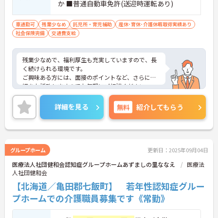
か ■普通自動車免許(送迎時運転あり)
車通勤可
残業少なめ
託児所・育児補助
産休･育休･介護休暇取得実績あり
社会保険完備
交通費支給
残業少なめで、福利厚生も充実していますので、長
く続けられる環境です。
ご興味ある方には、面接のポイントなど、さらに詳
細をお話致しますのでお気軽にご相談ください。
詳細を見る
無料
紹介してもらう
グループホーム
更新日：2025年09月04日
医療法人社団健和会認知症グループホームあずましの里ななえ
医療法
人社団健和会
【北海道／亀田郡七飯町】 若年性認知症グルー
プホームでの介護職員募集です《常勤》