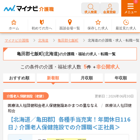
0
0
求人検索
会員登録
メニュー
ホーム
初めての方へ
面談会場一覧
保存した求人
最近見た求人
マイナビ介護職
北海道
亀田郡七飯町
北海道の介護職・求人・転職一覧
亀田郡七飯町(北海道)
の介護職・福祉の求人・転職一覧
5
この条件の介護・福祉求人数
非公開求人
件 ＋
おすすめ順
新着順
月収順
年収順
介護老人保健施設（老健）
更新日：2026年06月30日
医療法人社団健和会老人保健施設あかまつの里ななえ
医療法人社団健
和会
【北海道／亀田郡】各種手当充実！年間休日116
日♪介護老人保健施設での介護職＜正社員＞