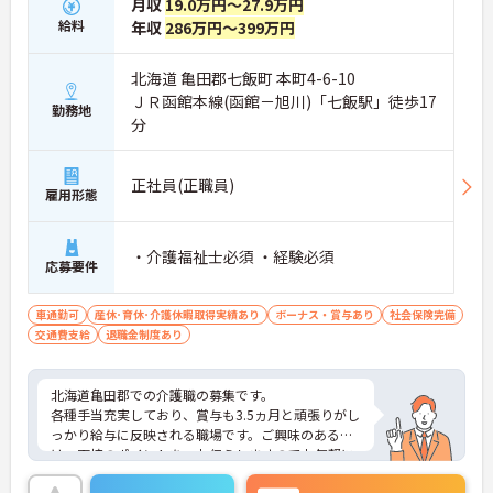
月収
19.0万円～27.9万円
給料
年収
286万円～399万円
北海道 亀田郡七飯町 本町4-6-10
ＪＲ函館本線(函館－旭川)「七飯駅」徒歩17
勤務地
分
正社員(正職員)
雇用形態
・介護福祉士必須 ・経験必須
応募要件
車通勤可
産休･育休･介護休暇取得実績あり
ボーナス・賞与あり
社会保険完備
交通費支給
退職金制度あり
北海道亀田郡での介護職の募集です。
各種手当充実しており、賞与も3.5ヵ月と頑張りがし
っかり給与に反映される職場です。ご興味のある方
は、面接のポイントを、お伝えしますのでお気軽に
お問い合わせください。