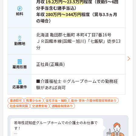
月収
19.2万円～23.5万円
程度（夜勤5～6回
分手当含む諸手当込）
給料
年収
280万円～344万円
程度（賞与3.5ヵ月
の場合）
北海道 亀田郡七飯町 本町4丁目7番16号
ＪＲ函館本線(函館－旭川)「七飯駅」徒歩13
勤務地
分
正社員(正職員)
雇用形態
■介護福祉士 ※グループホームでの勤務経
応募要件
験があれば尚可
車通勤可
残業少なめ
住宅手当・補助
産休･育休･介護休暇取得実績あり
社会保険完備
交通費支給
退職金制度あり
若年性認知症グループホームでの介護士のお仕事で
す！