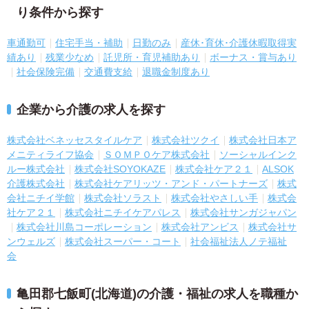
り条件から探す
車通勤可
住宅手当・補助
日勤のみ
産休･育休･介護休暇取得実
績あり
残業少なめ
託児所・育児補助あり
ボーナス・賞与あり
社会保険完備
交通費支給
退職金制度あり
企業から介護の求人を探す
株式会社ベネッセスタイルケア
株式会社ツクイ
株式会社日本ア
メニティライフ協会
ＳＯＭＰＯケア株式会社
ソーシャルインク
ルー株式会社
株式会社SOYOKAZE
株式会社ケア２１
ALSOK
介護株式会社
株式会社ケアリッツ・アンド・パートナーズ
株式
会社ニチイ学館
株式会社ソラスト
株式会社やさしい手
株式会
社ケア２１
株式会社ニチイケアパレス
株式会社サンガジャパン
株式会社川島コーポレーション
株式会社アンビス
株式会社サ
ンウェルズ
株式会社スーパー・コート
社会福祉法人ノテ福祉
会
亀田郡七飯町(北海道)の介護・福祉の求人を職種か