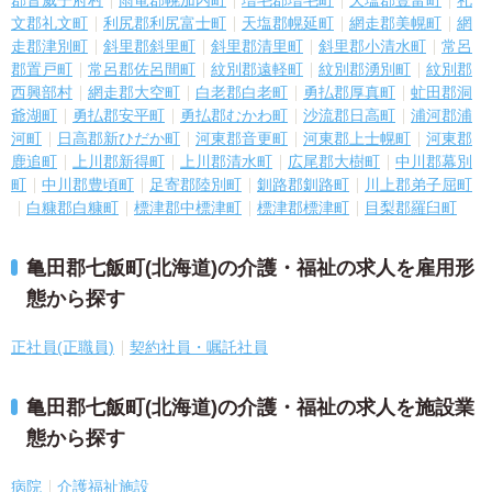
郡音威子府村
雨竜郡幌加内町
増毛郡増毛町
天塩郡豊富町
礼
文郡礼文町
利尻郡利尻富士町
天塩郡幌延町
網走郡美幌町
網
走郡津別町
斜里郡斜里町
斜里郡清里町
斜里郡小清水町
常呂
郡置戸町
常呂郡佐呂間町
紋別郡遠軽町
紋別郡湧別町
紋別郡
西興部村
網走郡大空町
白老郡白老町
勇払郡厚真町
虻田郡洞
爺湖町
勇払郡安平町
勇払郡むかわ町
沙流郡日高町
浦河郡浦
河町
日高郡新ひだか町
河東郡音更町
河東郡上士幌町
河東郡
鹿追町
上川郡新得町
上川郡清水町
広尾郡大樹町
中川郡幕別
町
中川郡豊頃町
足寄郡陸別町
釧路郡釧路町
川上郡弟子屈町
白糠郡白糠町
標津郡中標津町
標津郡標津町
目梨郡羅臼町
亀田郡七飯町(北海道)の介護・福祉の求人を雇用形
態から探す
正社員(正職員)
契約社員・嘱託社員
亀田郡七飯町(北海道)の介護・福祉の求人を施設業
態から探す
病院
介護福祉施設