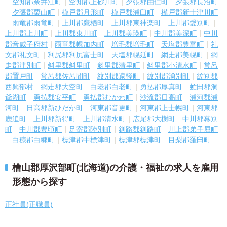
空知郡奈井江町
空知郡上砂川町
夕張郡由仁町
夕張郡長沼町
夕張郡栗山町
樺戸郡月形町
樺戸郡浦臼町
樺戸郡新十津川町
雨竜郡雨竜町
上川郡鷹栖町
上川郡東神楽町
上川郡愛別町
上川郡上川町
上川郡東川町
上川郡美瑛町
中川郡美深町
中川
郡音威子府村
雨竜郡幌加内町
増毛郡増毛町
天塩郡豊富町
礼
文郡礼文町
利尻郡利尻富士町
天塩郡幌延町
網走郡美幌町
網
走郡津別町
斜里郡斜里町
斜里郡清里町
斜里郡小清水町
常呂
郡置戸町
常呂郡佐呂間町
紋別郡遠軽町
紋別郡湧別町
紋別郡
西興部村
網走郡大空町
白老郡白老町
勇払郡厚真町
虻田郡洞
爺湖町
勇払郡安平町
勇払郡むかわ町
沙流郡日高町
浦河郡浦
河町
日高郡新ひだか町
河東郡音更町
河東郡上士幌町
河東郡
鹿追町
上川郡新得町
上川郡清水町
広尾郡大樹町
中川郡幕別
町
中川郡豊頃町
足寄郡陸別町
釧路郡釧路町
川上郡弟子屈町
白糠郡白糠町
標津郡中標津町
標津郡標津町
目梨郡羅臼町
檜山郡厚沢部町(北海道)の介護・福祉の求人を雇用
形態から探す
正社員(正職員)