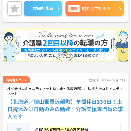
詳細を見る
無料
紹介してもらう
有料老人ホーム
更新日：2024年12月09日
株式会社コミュニティネットゆいま～る厚沢部
株式会社コミュニティ
ネット
【北海道／檜山郡厚沢部町】年間休日130日！土
日祝休み◎日勤のみの勤務！介護支援専門員の求
人です
月収
26.0万円～30.0万円
概算