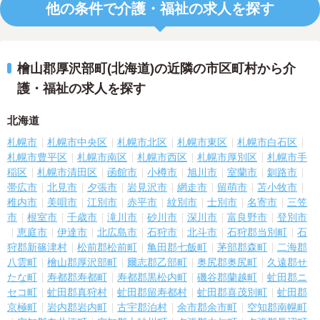
他の条件で介護・福祉の求人を探す
檜山郡厚沢部町(北海道)の近隣の市区町村から介
護・福祉の求人を探す
北海道
札幌市
札幌市中央区
札幌市北区
札幌市東区
札幌市白石区
札幌市豊平区
札幌市南区
札幌市西区
札幌市厚別区
札幌市手
稲区
札幌市清田区
函館市
小樽市
旭川市
室蘭市
釧路市
帯広市
北見市
夕張市
岩見沢市
網走市
留萌市
苫小牧市
稚内市
美唄市
江別市
赤平市
紋別市
士別市
名寄市
三笠
市
根室市
千歳市
滝川市
砂川市
深川市
富良野市
登別市
恵庭市
伊達市
北広島市
石狩市
北斗市
石狩郡当別町
石
狩郡新篠津村
松前郡松前町
亀田郡七飯町
茅部郡森町
二海郡
八雲町
檜山郡厚沢部町
爾志郡乙部町
奥尻郡奥尻町
久遠郡せ
たな町
寿都郡寿都町
寿都郡黒松内町
磯谷郡蘭越町
虻田郡ニ
セコ町
虻田郡真狩村
虻田郡留寿都村
虻田郡喜茂別町
虻田郡
京極町
岩内郡岩内町
古宇郡泊村
余市郡余市町
空知郡南幌町