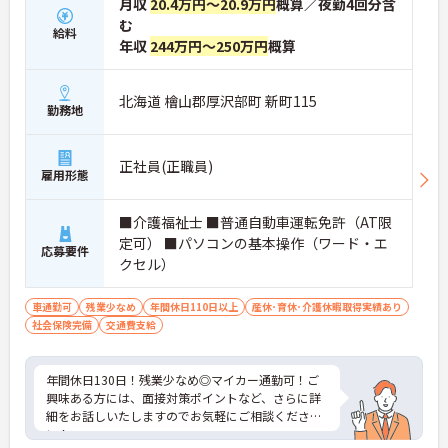
月収
20.4万円～20.9万円
概算／夜勤4回分含
む
給料
年収
244万円～250万円
概算
北海道 檜山郡厚沢部町 新町115
勤務地
正社員(正職員)
雇用形態
■介護福祉士 ■普通自動車運転免許（AT限
定可） ■パソコンの基本操作（ワード・エ
応募要件
クセル）
車通勤可
残業少なめ
年間休日110日以上
産休･育休･介護休暇取得実績あり
社会保険完備
交通費支給
年間休日130日！残業少なめ◎マイカー通勤可！ご
興味ある方には、面接対策ポイントなど、さらに詳
細をお話しいたしますのでお気軽にご相談くださ
い！