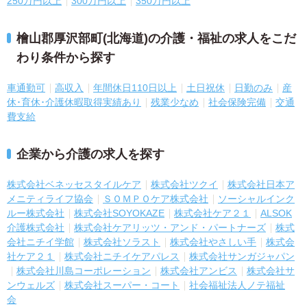
250万円以上
300万円以上
350万円以上
檜山郡厚沢部町(北海道)の介護・福祉の求人をこだ
わり条件から探す
車通勤可
高収入
年間休日110日以上
土日祝休
日勤のみ
産
休･育休･介護休暇取得実績あり
残業少なめ
社会保険完備
交通
費支給
企業から介護の求人を探す
株式会社ベネッセスタイルケア
株式会社ツクイ
株式会社日本ア
メニティライフ協会
ＳＯＭＰＯケア株式会社
ソーシャルインク
ルー株式会社
株式会社SOYOKAZE
株式会社ケア２１
ALSOK
介護株式会社
株式会社ケアリッツ・アンド・パートナーズ
株式
会社ニチイ学館
株式会社ソラスト
株式会社やさしい手
株式会
社ケア２１
株式会社ニチイケアパレス
株式会社サンガジャパン
株式会社川島コーポレーション
株式会社アンビス
株式会社サ
ンウェルズ
株式会社スーパー・コート
社会福祉法人ノテ福祉
会