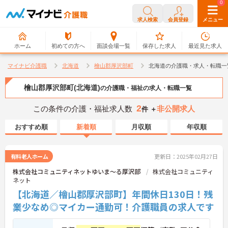
0
0
求人検索
会員登録
メニュー
ホーム
初めての方へ
面談会場一覧
保存した求人
最近見た求人
マイナビ介護職
北海道
檜山郡厚沢部町
北海道の介護職・求人・転職一
檜山郡厚沢部町(北海道)
の介護職・福祉の求人・転職一覧
2
この条件の介護・福祉求人数
非公開求人
件 ＋
おすすめ順
新着順
月収順
年収順
有料老人ホーム
更新日：2025年02月27日
株式会社コミュニティネットゆいま～る厚沢部
株式会社コミュニティ
ネット
【北海道／檜山郡厚沢部町】年間休日130日！残
業少なめ◎マイカー通勤可！介護職員の求人です