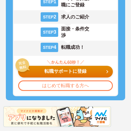
1
STEP
職にご登録
2
求人のご紹介
STEP
面接・条件交
3
STEP
渉
4
転職成功！
STEP
転職サポートに登録
はじめて転職する方へ