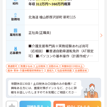
給料
年収
312万円～360万円
概算
北海道 檜山郡厚沢部町 新町115
勤務地
正社員(正職員)
雇用形態
■介護支援専門員※実務経験あれば尚可
（応相談） ■普通自動車運転免許（AT限定
応募要件
可） ■パソコンの基本操作（計画作成ソフ
ト等）
車通勤可
残業少なめ
土日祝休
日勤のみ
年間休日110日以上
産休･育休･介護休暇取得実績あり
高収入
社会保険完備
交通費支給
年間休日130日！土日祝休み◎日勤のみの勤務！ご
興味ある方には、面接対策ポイントなど、さらに詳
細をお話しいたしますのでお気軽にご相談くださ
い！
詳細を見る
無料
紹介してもらう