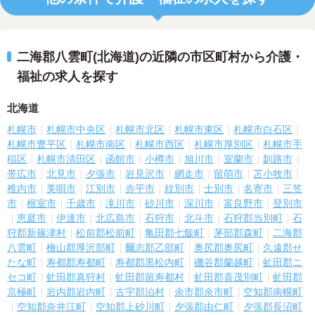
二海郡八雲町(北海道)の近隣の市区町村から介護・
福祉の求人を探す
北海道
札幌市
札幌市中央区
札幌市北区
札幌市東区
札幌市白石区
札幌市豊平区
札幌市南区
札幌市西区
札幌市厚別区
札幌市手
稲区
札幌市清田区
函館市
小樽市
旭川市
室蘭市
釧路市
帯広市
北見市
夕張市
岩見沢市
網走市
留萌市
苫小牧市
稚内市
美唄市
江別市
赤平市
紋別市
士別市
名寄市
三笠
市
根室市
千歳市
滝川市
砂川市
深川市
富良野市
登別市
恵庭市
伊達市
北広島市
石狩市
北斗市
石狩郡当別町
石
狩郡新篠津村
松前郡松前町
亀田郡七飯町
茅部郡森町
二海郡
八雲町
檜山郡厚沢部町
爾志郡乙部町
奥尻郡奥尻町
久遠郡せ
たな町
寿都郡寿都町
寿都郡黒松内町
磯谷郡蘭越町
虻田郡ニ
セコ町
虻田郡真狩村
虻田郡留寿都村
虻田郡喜茂別町
虻田郡
京極町
岩内郡岩内町
古宇郡泊村
余市郡余市町
空知郡南幌町
空知郡奈井江町
空知郡上砂川町
夕張郡由仁町
夕張郡長沼町