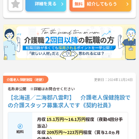
ご興味ある方には、面接のポイントなど、さらに詳
詳細を見る
無料
紹介してもらう
細をお話致しますのでお気軽にご相談ください。
介護老人保健施設（老健）
更新日：2024年11月24日
名称非公開 ※詳細はお問合せください
【北海道／二海郡八雲町】 介護老人保健施設で
の介護スタッフ募集求人です《契約社員》
月収
15.1万円～16.1万円
程度（夜勤4回分手
当込）
給料
年収
209万円～223万円
程度（賞与2.0ヵ月
の場合）