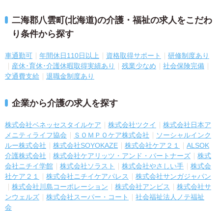
二海郡八雲町(北海道)の介護・福祉の求人をこだわ
り条件から探す
車通勤可
年間休日110日以上
資格取得サポート
研修制度あり
産休･育休･介護休暇取得実績あり
残業少なめ
社会保険完備
交通費支給
退職金制度あり
企業から介護の求人を探す
株式会社ベネッセスタイルケア
株式会社ツクイ
株式会社日本ア
メニティライフ協会
ＳＯＭＰＯケア株式会社
ソーシャルインク
ルー株式会社
株式会社SOYOKAZE
株式会社ケア２１
ALSOK
介護株式会社
株式会社ケアリッツ・アンド・パートナーズ
株式
会社ニチイ学館
株式会社ソラスト
株式会社やさしい手
株式会
社ケア２１
株式会社ニチイケアパレス
株式会社サンガジャパン
株式会社川島コーポレーション
株式会社アンビス
株式会社サ
ンウェルズ
株式会社スーパー・コート
社会福祉法人ノテ福祉
会