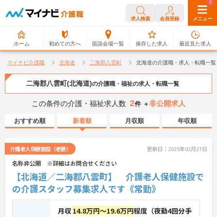
0
0
求人検索
会員登録
メニュー
ホーム
初めての方へ
面談会場一覧
保存した求人
最近見た求人
マイナビ介護職
北海道
二海郡八雲町
北海道の介護職・求人・転職一覧
二海郡八雲町(北海道)
の介護職・福祉の求人・転職一覧
2
この条件の介護・福祉求人数
非公開求人
件 ＋
おすすめ順
新着順
月収順
年収順
介護老人保健施設（老健）
更新日：2025年02月27日
名称非公開 ※詳細はお問合せください
【北海道／二海郡八雲町】 介護老人保健施設で
の介護スタッフ募集求人です《常勤》
月収
14.8万円～19.6万円
程度（夜勤4回分手