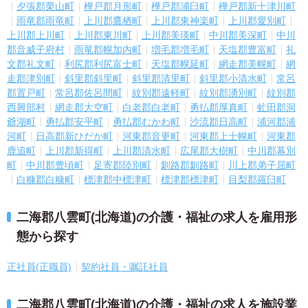
夕張郡栗山町
樺戸郡月形町
樺戸郡浦臼町
樺戸郡新十津川町
雨竜郡雨竜町
上川郡鷹栖町
上川郡東神楽町
上川郡愛別町
上川郡上川町
上川郡東川町
上川郡美瑛町
中川郡美深町
中川
郡音威子府村
雨竜郡幌加内町
増毛郡増毛町
天塩郡豊富町
礼
文郡礼文町
利尻郡利尻富士町
天塩郡幌延町
網走郡美幌町
網
走郡津別町
斜里郡斜里町
斜里郡清里町
斜里郡小清水町
常呂
郡置戸町
常呂郡佐呂間町
紋別郡遠軽町
紋別郡湧別町
紋別郡
西興部村
網走郡大空町
白老郡白老町
勇払郡厚真町
虻田郡洞
爺湖町
勇払郡安平町
勇払郡むかわ町
沙流郡日高町
浦河郡浦
河町
日高郡新ひだか町
河東郡音更町
河東郡上士幌町
河東郡
鹿追町
上川郡新得町
上川郡清水町
広尾郡大樹町
中川郡幕別
町
中川郡豊頃町
足寄郡陸別町
釧路郡釧路町
川上郡弟子屈町
白糠郡白糠町
標津郡中標津町
標津郡標津町
目梨郡羅臼町
二海郡八雲町(北海道)の介護・福祉の求人を雇用形
態から探す
正社員(正職員)
契約社員・嘱託社員
二海郡八雲町(北海道)の介護・福祉の求人を施設業