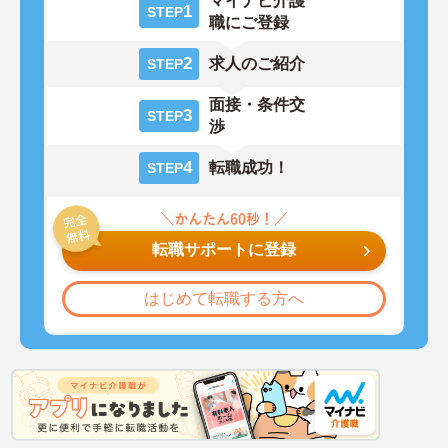
マイナビ介護
1
STEP
職にご登録
2
求人のご紹介
STEP
面接・条件交
3
STEP
渉
4
転職成功！
STEP
転職サポートに登録
はじめて転職する方へ