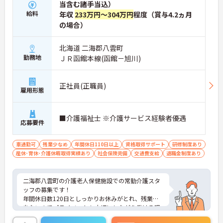
当含む諸手当込）
給料
年収
233万円～304万円
程度（賞与4.2ヵ月
の場合）
北海道 二海郡八雲町
勤務地
ＪＲ函館本線(函館－旭川)
正社員(正職員)
雇用形態
■介護福祉士 ※介護サービス経験者優遇
応募要件
車通勤可
残業少なめ
年間休日110日以上
資格取得サポート
研修制度あり
産休･育休･介護休暇取得実績あり
社会保険完備
交通費支給
退職金制度あり
二海郡八雲町の介護老人保健施設での常勤介護スタ
ッフの募集です！
年間休日数120日としっかりお休みがとれ、残業も
少ないのでプライベートも大切にしながら働ける環
境です！