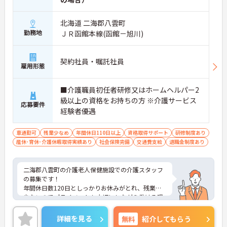
北海道 二海郡八雲町
勤務地
ＪＲ函館本線(函館－旭川)
契約社員・嘱託社員
雇用形態
■介護職員初任者研修又はホームヘルパー2
級以上の資格をお持ちの方 ※介護サービス
応募要件
経験者優遇
車通勤可
残業少なめ
年間休日110日以上
資格取得サポート
研修制度あり
産休･育休･介護休暇取得実績あり
社会保険完備
交通費支給
退職金制度あり
二海郡八雲町の介護老人保健施設での介護スタッフ
の募集です！
年間休日数120日としっかりお休みがとれ、残業も
少ないのでプライベートも大切にしながら働ける環
境です！
ご興味ある方には、面接のポイントなど、さらに詳
詳細を見る
無料
紹介してもらう
細をお話致しますのでお気軽にご相談ください。