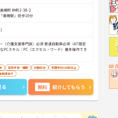
幌町 仲町2-38-2
「美幌駅」徒歩10分
)
ー（介護支援専門員）必須 普通自動車必須（AT限定
要なPCスキル：PC（エクセル・ワード）基本操作でき
め
住宅手当・補助
日勤のみ
年間休日110日以上
金制度あり
見る
無料
紹介してもらう