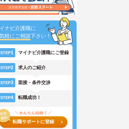
イナビ介護職に
気軽にご相談
下さい！
1
マイナビ介護職にご登録
STEP
2
求人のご紹介
STEP
3
面接・条件交渉
STEP
4
転職成功！
STEP
転職サポートに登録