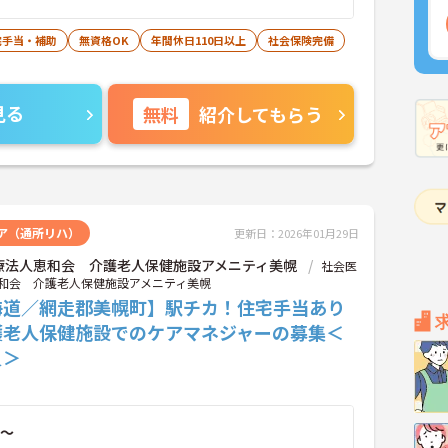
宅手当・補助
無資格OK
年間休日110日以上
社会保険完備
見る
無料
紹介してもらう
ア（通所リハ）
更新日：2026年01月29日
療法人恵和会 介護老人保健施設アメニティ美幌
社会医
和会 介護老人保健施設アメニティ美幌
海道／網走郡美幌町】駅チカ！住宅手当あり
護老人保健施設でのケアマネジャーの募集＜
員＞
～