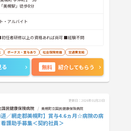
「美幌駅」徒歩8分
ト・アルバイト
 ■初任者研修以上の資格あれば尚可 ■経験不問
K
ボーナス・賞与あり
社会保険完備
交通費支給
見る
無料
紹介してもらう
更新日：2026年01月23日
立国民健康保険病院
美幌町立国民健康保険病院
道／網走郡美幌町】賞与4.6ヵ月☆病院の病
て看護助手募集＜契約社員＞