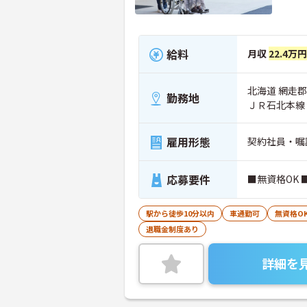
給料
月収
22.4万円
北海道 網走郡
勤務地
ＪＲ石北本線
雇用形態
契約社員・嘱
応募要件
■無資格OK
駅から徒歩10分以内
車通勤可
無資格O
退職金制度あり
詳細を