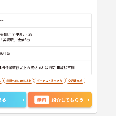
～
美幌町 字仲町2‐38
「美幌駅」徒歩8分
託社員
 ■初任者研修以上の資格あれば尚可 ■経験不問
K
年間休日110日以上
ボーナス・賞与あり
交通費支給
見る
無料
紹介してもらう