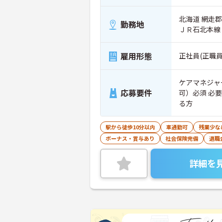
北海道 網走郡美
勤務地
ＪＲ石北本線
雇用形態
正社員(正職員
ケアマネジャ
応募要件
可）必須 必
る方
駅から徒歩10分以内
車通勤可
残業少な
ボーナス・賞与あり
社会保険完備
退職
詳細を