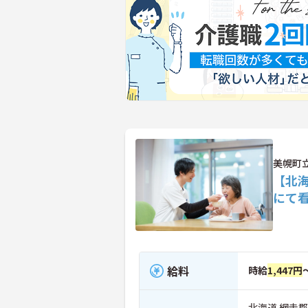
美幌町
【北
にて
給料
時給
1,447円
北海道 網走郡