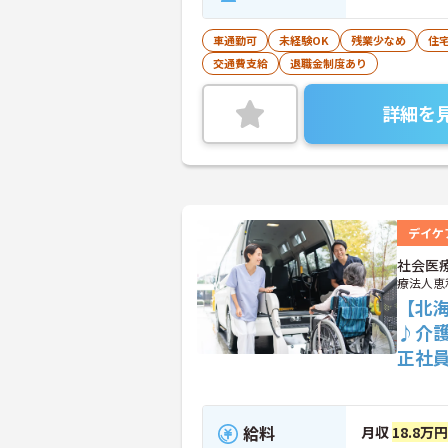
車通勤可
未経験OK
残業少なめ
住
交通費支給
退職金制度あり
詳細を
デイケ
社会医
療法人恵
【北
♪介
正社
給料
月収
18.8万円