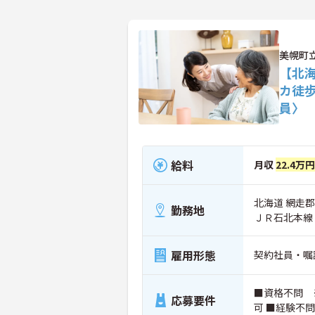
美幌町
【北
カ徒
員〉
給料
月収
22.4万円
北海道 網走郡
勤務地
ＪＲ石北本線
雇用形態
契約社員・嘱
■資格不問 
応募要件
可 ■経験不問