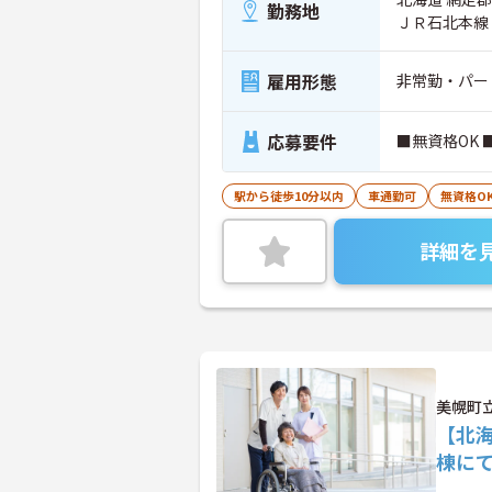
勤務地
ＪＲ石北本線
雇用形態
非常勤・パー
応募要件
■無資格OK
駅から徒歩10分以内
車通勤可
無資格O
詳細を
美幌町
【北海
棟に