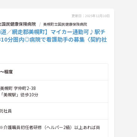
更新日：2025年12月10日
立国民健康保険病院
美幌町立国民健康保険病院
海道／網走郡美幌町】マイカー通勤可♪駅チ
歩10分圏内◎病院で看護助手の募集〈契約社
～程度
美幌町 字仲町2-38
「美幌駅」徒歩10分
託社員
※介護職員初任者研修（ヘルパー2級）以上あれば尚