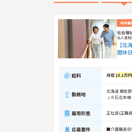
特別養
社会福
法人恵和
【北
間休
給料
月収
15.1万
北海道 網走郡
勤務地
ＪＲ石北本線
雇用形態
正社員(正職員
応募要件
■介護職員初