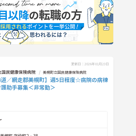
更新日：2026年01月23日
立国民健康保険病院
美幌町立国民健康保険病院
海道／網走郡美幌町】週5日程度☆病院の病棟
看護助手募集＜非常勤＞
～
美幌町 字仲町2‐38