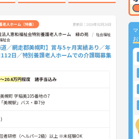
護老人ホーム（特養）
更新日：2026年02月26日
マ
祉法人恵和福祉会特別養護老人ホーム 緑の苑
社会福祉
お
福祉会
海道／網走郡美幌町】賞与5ヶ月実績あり／年
日112日／特別養護老人ホームでの介護職募集
円～20.6万円
程度 諸手当込み
美幌町 字稲美105番地の7
「美幌駅」バス・車7分
)
任者研修（ヘルパー2級）以上 ※未経験OK