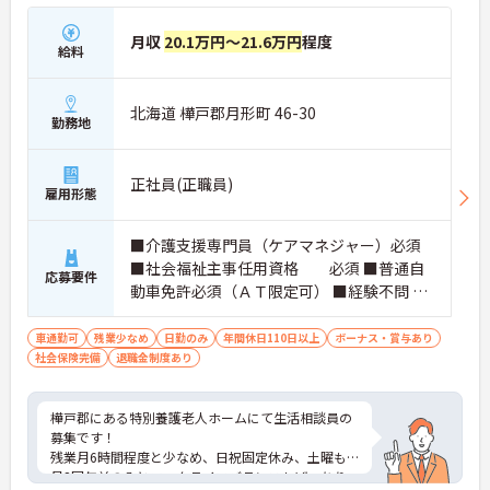
月収
20.1万円～21.6万円
程度
給料
北海道 樺戸郡月形町 46-30
勤務地
正社員(正職員)
雇用形態
■介護支援専門員（ケアマネジャー）必須
■社会福祉主事任用資格 必須 ■普通自
応募要件
動車免許必須（ＡＴ限定可） ■経験不問 ■
必要なＰＣスキル：資料作成程度の技術を
希望
車通勤可
残業少なめ
日勤のみ
年間休日110日以上
ボーナス・賞与あり
社会保険完備
退職金制度あり
樺戸郡にある特別養護老人ホームにて生活相談員の
募集です！
残業月6時間程度と少なめ、日祝固定休み、土曜も
月2回午前のみとワークライフバランスもばっちり