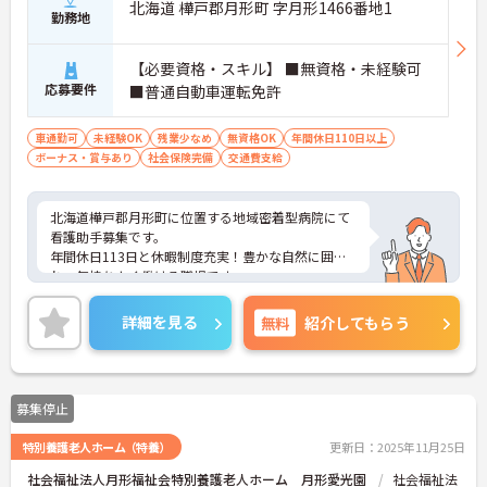
北海道 樺戸郡月形町 字月形1466番地1
勤務地
【必要資格・スキル】 ■無資格・未経験可
応募要件
■普通自動車運転免許
車通勤可
未経験OK
残業少なめ
無資格OK
年間休日110日以上
ボーナス・賞与あり
社会保険完備
交通費支給
北海道樺戸郡月形町に位置する地域密着型病院にて
看護助手募集です。
年間休日113日と休暇制度充実！豊かな自然に囲ま
れ、気持ちよく働ける職場です。
ご興味のある方には、面接対策ポイントなど、さら
に詳細をお話いたしますので、お気軽にご相談くだ
詳細を見る
無料
紹介してもらう
さい。
募集停止
特別養護老人ホーム（特養）
更新日：2025年11月25日
社会福祉法人月形福祉会特別養護老人ホーム 月形愛光園
社会福祉法