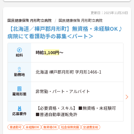
更新日：2025年11月20日
国民健康保険 月形町立病院
国民健康保険 月形町立病院
【北海道／樺戸郡月形町】無資格・未経験OK♪
病院にて看護助手の募集＜パート＞
時給
1,100円
～
給料
北海道 樺戸郡月形町 字月形1466-1
勤務地
非常勤・パート・アルバイト
雇用形態
【必要資格・スキル】 ■無資格・未経験可
応募要件
■普通自動車運転免許
車通勤可
未経験OK
無資格OK
社会保険完備
交通費支給