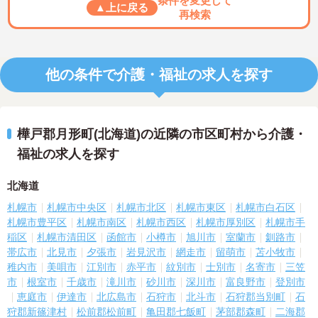
条件を変更して
▲上に戻る
再検索
他の条件で介護・福祉の求人を探す
樺戸郡月形町(北海道)の近隣の市区町村から介護・
福祉の求人を探す
北海道
札幌市
札幌市中央区
札幌市北区
札幌市東区
札幌市白石区
札幌市豊平区
札幌市南区
札幌市西区
札幌市厚別区
札幌市手
稲区
札幌市清田区
函館市
小樽市
旭川市
室蘭市
釧路市
帯広市
北見市
夕張市
岩見沢市
網走市
留萌市
苫小牧市
稚内市
美唄市
江別市
赤平市
紋別市
士別市
名寄市
三笠
市
根室市
千歳市
滝川市
砂川市
深川市
富良野市
登別市
恵庭市
伊達市
北広島市
石狩市
北斗市
石狩郡当別町
石
狩郡新篠津村
松前郡松前町
亀田郡七飯町
茅部郡森町
二海郡