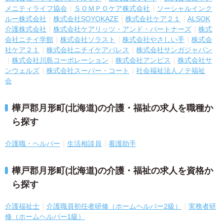
メニティライフ協会
ＳＯＭＰＯケア株式会社
ソーシャルインク
ルー株式会社
株式会社SOYOKAZE
株式会社ケア２１
ALSOK
介護株式会社
株式会社ケアリッツ・アンド・パートナーズ
株式
会社ニチイ学館
株式会社ソラスト
株式会社やさしい手
株式会
社ケア２１
株式会社ニチイケアパレス
株式会社サンガジャパン
株式会社川島コーポレーション
株式会社アンビス
株式会社サ
ンウェルズ
株式会社スーパー・コート
社会福祉法人ノテ福祉
会
樺戸郡月形町(北海道)の介護・福祉の求人を職種か
ら探す
介護職・ヘルパー
生活相談員
看護助手
樺戸郡月形町(北海道)の介護・福祉の求人を資格か
ら探す
介護福祉士
介護職員初任者研修（ホームヘルパー2級）
実務者研
修（ホームヘルパー1級）