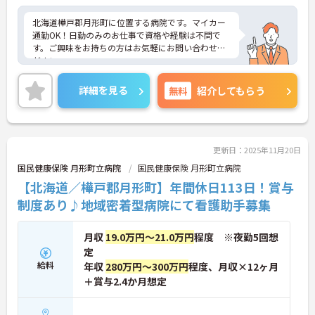
北海道樺戸郡月形町に位置する病院です。マイカー
通勤OK！日勤のみのお仕事で資格や経験は不問で
す。ご興味をお持ちの方はお気軽にお問い合わせく
ださい。
詳細を見る
無料
紹介してもらう
更新日：2025年11月20日
国民健康保険 月形町立病院
国民健康保険 月形町立病院
【北海道／樺戸郡月形町】年間休日113日！賞与
制度あり♪地域密着型病院にて看護助手募集
月収
19.0万円～21.0万円
程度 ※夜勤5回想
定
給料
年収
280万円～300万円
程度、月収×12ヶ月
＋賞与2.4か月想定