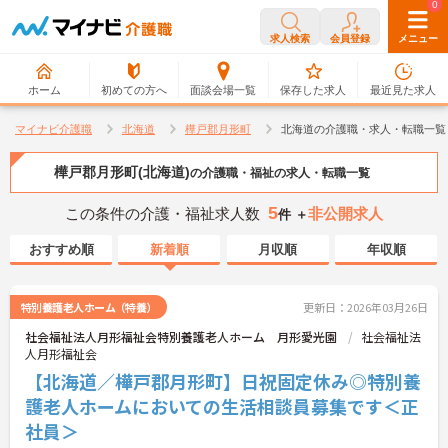
0
0
求人検索
会員登録
メニュー
ホーム
初めての方へ
面談会場一覧
保存した求人
最近見た求人
マイナビ介護職
北海道
樺戸郡月形町
北海道の介護職・求人・転職一覧
樺戸郡月形町(北海道)
の介護職・福祉の求人・転職一覧
5
この条件の介護・福祉求人数
非公開求人
件 ＋
おすすめ順
新着順
月収順
年収順
特別養護老人ホーム（特養）
更新日：2026年03月26日
社会福祉法人月形福祉会特別養護老人ホーム 月形愛光園
社会福祉法
人月形福祉会
【北海道／樺戸郡月形町】日祝固定休み◎特別養
護老人ホームにおいての生活相談員募集です＜正
社員＞