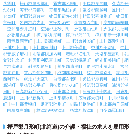
八雲町
檜山郡厚沢部町
爾志郡乙部町
奥尻郡奥尻町
久遠郡せ
たな町
寿都郡寿都町
寿都郡黒松内町
磯谷郡蘭越町
虻田郡ニ
セコ町
虻田郡真狩村
虻田郡留寿都村
虻田郡喜茂別町
虻田郡
京極町
岩内郡岩内町
古宇郡泊村
余市郡余市町
空知郡南幌町
空知郡奈井江町
空知郡上砂川町
夕張郡由仁町
夕張郡長沼町
夕張郡栗山町
樺戸郡月形町
樺戸郡浦臼町
樺戸郡新十津川町
雨竜郡雨竜町
上川郡鷹栖町
上川郡東神楽町
上川郡愛別町
上川郡上川町
上川郡東川町
上川郡美瑛町
中川郡美深町
中川
郡音威子府村
雨竜郡幌加内町
増毛郡増毛町
天塩郡豊富町
礼
文郡礼文町
利尻郡利尻富士町
天塩郡幌延町
網走郡美幌町
網
走郡津別町
斜里郡斜里町
斜里郡清里町
斜里郡小清水町
常呂
郡置戸町
常呂郡佐呂間町
紋別郡遠軽町
紋別郡湧別町
紋別郡
西興部村
網走郡大空町
白老郡白老町
勇払郡厚真町
虻田郡洞
爺湖町
勇払郡安平町
勇払郡むかわ町
沙流郡日高町
浦河郡浦
河町
日高郡新ひだか町
河東郡音更町
河東郡上士幌町
河東郡
鹿追町
上川郡新得町
上川郡清水町
広尾郡大樹町
中川郡幕別
町
中川郡豊頃町
足寄郡陸別町
釧路郡釧路町
川上郡弟子屈町
白糠郡白糠町
標津郡中標津町
標津郡標津町
目梨郡羅臼町
樺戸郡月形町(北海道)の介護・福祉の求人を雇用形