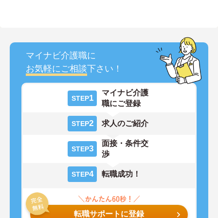
マイナビ介護職に
お気軽にご相談
下さい！
マイナビ介護
1
STEP
職にご登録
2
求人のご紹介
STEP
面接・条件交
3
STEP
渉
4
転職成功！
STEP
転職サポートに登録