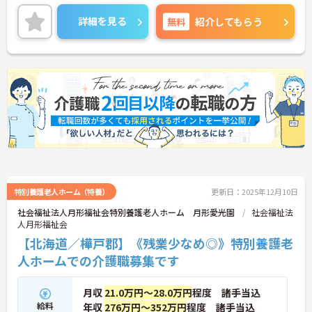
◎
ご興味ある方には、面接対策ポイントなど、詳細を
詳細を見る
無料
紹介してもらう
お話しいたしますのでお気軽にご相談ください。
特別養護老人ホーム（特養）
更新日：2025年12月10日
社会福祉法人月形福祉会特別養護老人ホーム 月形愛光園
社会福祉法
人月形福祉会
【北海道／樺戸郡】《残業少なめ◎》特別養護老
人ホームでの介護職募集です
月収
21.0万円～28.0万円
程度 諸手当込
給料
年収
276万円～352万円
程度 諸手当込