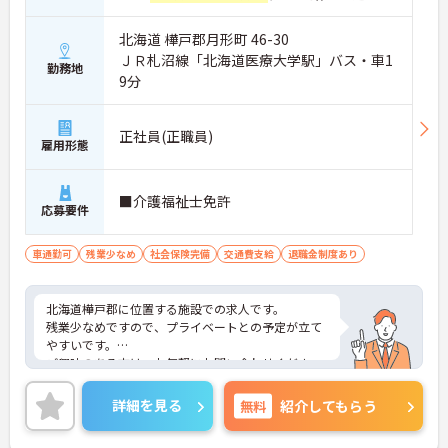
北海道 樺戸郡月形町 46-30
ＪＲ札沼線「北海道医療大学駅」バス・車1
勤務地
9分
正社員(正職員)
雇用形態
■介護福祉士免許
応募要件
車通勤可
残業少なめ
社会保険完備
交通費支給
退職金制度あり
北海道樺戸郡に位置する施設での求人です。
残業少なめですので、プライベートとの予定が立て
やすいです。
ご興味のある方は、お気軽にお問い合わせくださ
い。
詳細を見る
無料
紹介してもらう