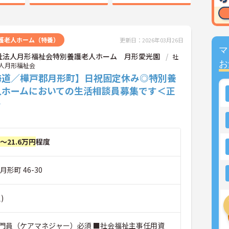
護老人ホーム（特養）
更新日：2026年03月26日
マ
祉法人月形福祉会特別養護老人ホーム 月形愛光園
社
お
人月形福祉会
海道／樺戸郡月形町】日祝固定休み◎特別養
人ホームにおいての生活相談員募集です＜正
＞
円～21.6万円
程度
形町 46-30
)
門員（ケアマネジャー）必須 ■社会福祉主事任用資