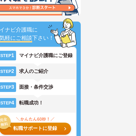
イナビ介護職に
気軽にご相談
下さい！
1
マイナビ介護職にご登録
STEP
2
求人のご紹介
STEP
3
面接・条件交渉
STEP
4
転職成功！
STEP
転職サポートに登録