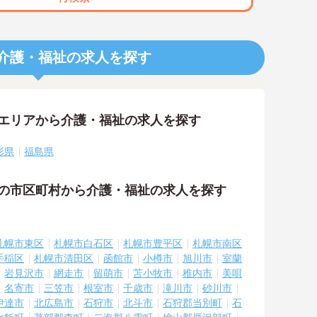
介護・福祉の求人を探す
隣エリアから介護・福祉の求人を探す
形県
福島県
隣の市区町村から介護・福祉の求人を探す
札幌市東区
札幌市白石区
札幌市豊平区
札幌市南区
手稲区
札幌市清田区
函館市
小樽市
旭川市
室蘭
岩見沢市
網走市
留萌市
苫小牧市
稚内市
美唄
名寄市
三笠市
根室市
千歳市
滝川市
砂川市
伊達市
北広島市
石狩市
北斗市
石狩郡当別町
石