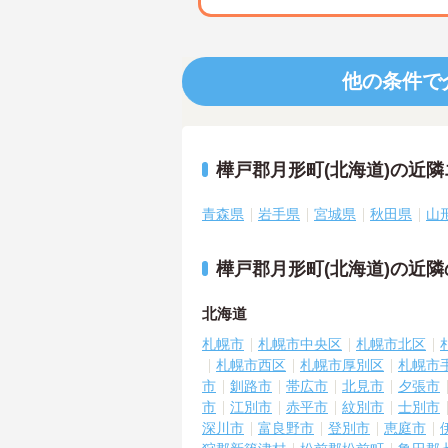
他の条件で
樺戸郡月形町(北海道)の近
青森県
岩手県
宮城県
秋田県
山
樺戸郡月形町(北海道)の近
北海道
札幌市
札幌市中央区
札幌市北区
札幌市西区
札幌市厚別区
札幌市
市
釧路市
帯広市
北見市
夕張市
市
江別市
赤平市
紋別市
士別市
深川市
富良野市
登別市
恵庭市