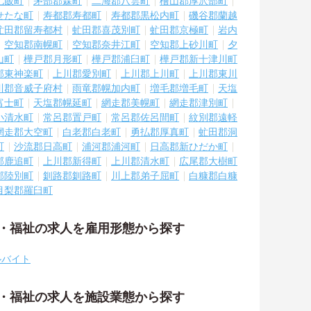
七飯町
茅部郡森町
二海郡八雲町
檜山郡厚沢部町
せたな町
寿都郡寿都町
寿都郡黒松内町
磯谷郡蘭越
虻田郡留寿都村
虻田郡喜茂別町
虻田郡京極町
岩内
空知郡南幌町
空知郡奈井江町
空知郡上砂川町
夕
山町
樺戸郡月形町
樺戸郡浦臼町
樺戸郡新十津川町
郡東神楽町
上川郡愛別町
上川郡上川町
上川郡東川
川郡音威子府村
雨竜郡幌加内町
増毛郡増毛町
天塩
富士町
天塩郡幌延町
網走郡美幌町
網走郡津別町
小清水町
常呂郡置戸町
常呂郡佐呂間町
紋別郡遠軽
網走郡大空町
白老郡白老町
勇払郡厚真町
虻田郡洞
町
沙流郡日高町
浦河郡浦河町
日高郡新ひだか町
郡鹿追町
上川郡新得町
上川郡清水町
広尾郡大樹町
郡陸別町
釧路郡釧路町
川上郡弟子屈町
白糠郡白糠
目梨郡羅臼町
護・福祉の求人を雇用形態から探す
ルバイト
護・福祉の求人を施設業態から探す