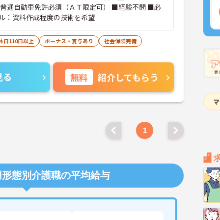
普通自動車免許必須（ＡＴ限定可） ■経験不問 ■必
ル：資料作成程度の技術を希望
休日110日以上
ボーナス・賞与あり
社会保険完備
見る
無料
紹介してもらう
1
用形態別介護職の平均給与