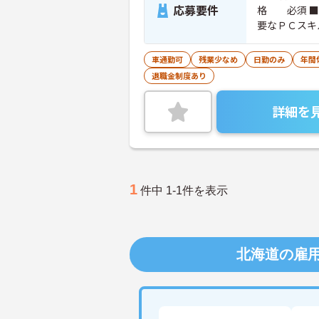
応募要件
格 必須 ■
要なＰＣスキ
車通勤可
残業少なめ
日勤のみ
年間
退職金制度あり
詳細を
1
件中 1-1件を表示
北海道の雇