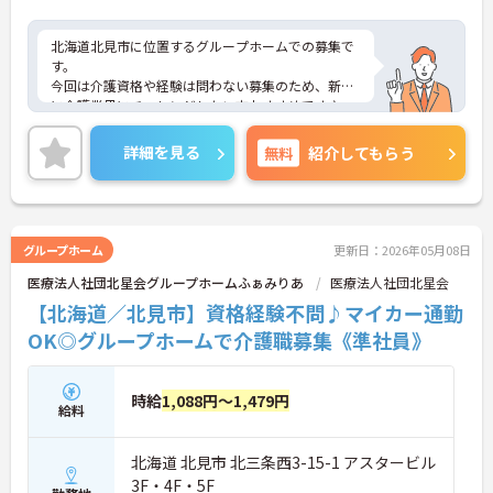
北海道北見市に位置するグループホームでの募集で
す。
今回は介護資格や経験は問わない募集のため、新た
に介護業界にチャレンジしたい方おすすめです♪
ご興味のある方は、ご面接のポイントをお伝えしま
すので、お気軽にお問い合わせください。
詳細を見る
無料
紹介してもらう
グループホーム
更新日：2026年05月08日
医療法人社団北星会グループホームふぁみりあ
医療法人社団北星会
【北海道／北見市】資格経験不問♪マイカー通勤
OK◎グループホームで介護職募集《準社員》
時給
1,088円～1,479円
給料
北海道 北見市 北三条西3-15-1 アスタービル
3F・4F・5F