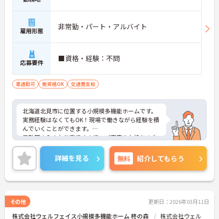
非常勤・パート・アルバイト
雇用形態
■資格・経験：不問
応募要件
車通勤可
無資格OK
交通費支給
北海道北見市に位置する小規模多機能ホームです。
実務経験はなくてもOK！現場で働きながら経験を積
んでいくことができます。
日勤帯のみのお仕事ですので、ご家庭をお持ちの方
も働きやすい勤務時間でオススメです！
ご興味をお持ちの方はお気軽にお問い合わせくださ
詳細を見る
無料
紹介してもらう
い。
その他
更新日：2026年03月11日
株式会社ウェルフェイス小規模多機能ホーム 柊の森
株式会社ウェル