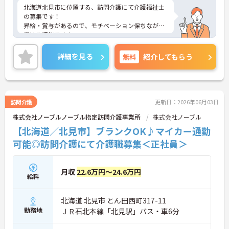
北海道北見市に位置する、訪問介護にて介護福祉士
の募集です！
昇給・賞与があるので、モチベーション保ちながら
働ける環境です☆
また、マイカー通勤可能で無料駐車場もあるので、
通勤らくらくです◎
詳細を見る
無料
紹介してもらう
ご興味のある方には、面接対策ポイントなど、さら
に詳細をお話しいたしますのでお気軽にご相談くだ
さい！
訪問介護
更新日：2026年06月03日
株式会社ノーブルノーブル指定訪問介護事業所
株式会社ノーブル
【北海道／北見市】ブランクOK♪マイカー通勤
可能◎訪問介護にて介護職募集＜正社員＞
月収
22.6万円～24.6万円
給料
北海道 北見市 とん田西町317-11
勤務地
ＪＲ石北本線「北見駅」バス・車6分