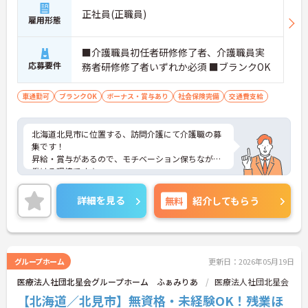
正社員(正職員)
雇用形態
■介護職員初任者研修修了者、介護職員実
応募要件
務者研修修了者いずれか必須 ■ブランクOK
車通勤可
ブランクOK
ボーナス・賞与あり
社会保険完備
交通費支給
北海道北見市に位置する、訪問介護にて介護職の募
集です！
昇給・賞与があるので、モチベーション保ちながら
働ける環境です☆
また、マイカー通勤可能で無料駐車場もあるので、
通勤らくらくです◎
詳細を見る
無料
紹介してもらう
ご興味のある方には、面接対策ポイントなど、さら
に詳細をお話しいたしますのでお気軽にご相談くだ
さい！
グループホーム
更新日：2026年05月19日
医療法人社団北星会グループホーム ふぁみりあ
医療法人社団北星会
【北海道／北見市】無資格・未経験OK！残業ほ