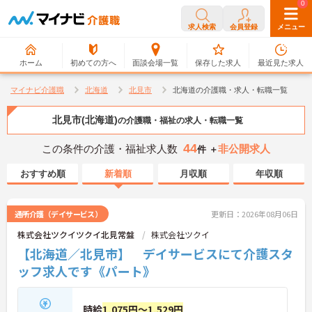
0
0
求人検索
会員登録
メニュー
ホーム
初めての方へ
面談会場一覧
保存した求人
最近見た求人
マイナビ介護職
北海道
北見市
北海道の介護職・求人・転職一覧
北見市(北海道)
の介護職・福祉の求人・転職一覧
44
この条件の介護・福祉求人数
非公開求人
件 ＋
おすすめ順
新着順
月収順
年収順
通所介護（デイサービス）
更新日：2026年08月06日
株式会社ツクイツクイ北見常盤
株式会社ツクイ
【北海道／北見市】 デイサービスにて介護スタ
ッフ求人です《パート》
時給
1,075円～1,529円