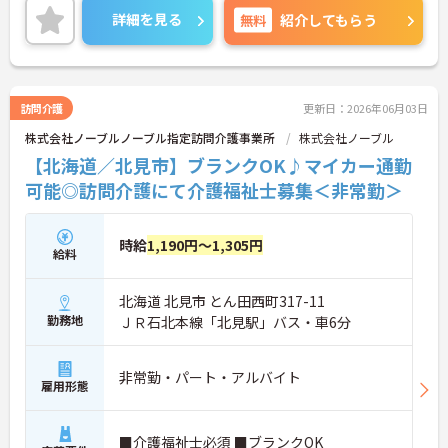
担当者が付き丁寧な指導や面談を通じたフォローを
詳細を見る
無料
紹介してもらう
行うため新しい環境への適応もスムーズに進みま
す。また産休や育休の取得実績が豊富で子ども手当
の支給やくるみんマークの取得など子育てとの両立
を強力に支援する体制を実現しています。資格取得
の割引制度や職種間のジョブローテーション制度も
訪問介護
更新日：2026年06月03日
整備されており有資格者としての専門性を磨きなが
株式会社ノーブルノーブル指定訪問介護事業所
株式会社ノーブル
ら中長期的なキャリアアップを描けます。年齢によ
る一律の給与減額やキャリア上限を撤廃し定年65歳
【北海道／北見市】ブランクOK♪マイカー通勤
から75歳までの再雇用制度を設けているため幅広い
可能◎訪問介護にて介護福祉士募集＜非常勤＞
世代のスタッフがそれぞれの強みを活かして長く活
躍できる魅力的な職場です。
時給
1,190円～1,305円
★おすすめPOINT★
給料
【無理のないペースで、長く健康に働ける】
・月平均の残業時間が3時間程度！プライベートの
北海道 北見市 とん田西町317-11
時間をしっかり確保できます
・転勤の範囲は通勤圏内に限定されているので住み
勤務地
ＪＲ石北本線「北見駅」バス・車6分
慣れた地域で安定した生活基盤を築けます
・産休や育休から介護休暇まで取得実績が豊富であ
りライフステージの変化に柔軟に対応しています
非常勤・パート・アルバイト
雇用形態
【手厚いサポートが証明する、安心の職場環境】
・入社後6ヶ月間はOJT担当者が付きマンツーマンの
■介護福祉士必須 ■ブランクOK
丁寧な指導で業務の不安を解消します ・定期的な面