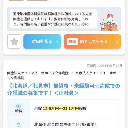
道東脳神経外科病院は脳神経外科領域における先進
医療を提供しております。教育体制も充実してお
り、専門性の高い看護や介護にに携わりたい方にお
すすめです。
また、院内に託児所を完備しており、場合によって
は24時間対応も可能となっていますので小さなお子
詳細を見る
無料
紹介してもらう
様がいらっしゃる方にも優しい環境となっておりま
す。
ご興味のある方にはさらに詳細をお話いたしますの
で、お気軽にお問い合わせください。
更新日：2026年03月19日
医療法人ケイ・アイ オホーツク海病院
医療法人ケイ・アイ オホー
ツク海病院
【北海道／北見市】無資格・未経験可☆病院での
介護職の募集です！＜正社員＞
月収
18.9万円～21.1万円
程度
給料
北海道 北見市 端野町二区793番地1