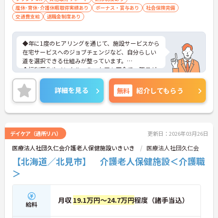
産休･育休･介護休暇取得実績あり
ボーナス・賞与あり
社会保険完備
交通費支給
退職金制度あり
◆年に1度のヒアリングを通じて、施設サービスから
在宅サービスへのジョブチェンジなど、自分らしい
道を選択できる仕組みが整っています。
◆福利厚生やメンタルヘルスケアも万全で、職員が
心身ともに健康で、長く誇りを持って働ける環境づ
くりを追求している法人です。
詳細を見る
無料
紹介してもらう
◆入社後は研修施設での座学に加え、現場では先輩
社員との同行訪問（OJT）で実務をしっかり学べま
す。久しぶりのお仕事復帰で不安な方でも、自信を
持って業務に取り組めるよう丁寧にフォローしま
す。
デイケア（通所リハ）
更新日：2026年03月26日
◆ライフサポートも手厚く、育児休業は最長3年間
医療法人社団久仁会介護老人保健施設いきいき
医療法人社団久仁会
取得可能で、復職後もお子さんが9歳になるまで時
短勤務が選べるなど、子育てと仕事の両立を強力に
【北海道／北見市】 介護老人保健施設＜介護職
バックアップします。
＞
月収
19.1万円～24.7万円
程度（諸手当込）
給料