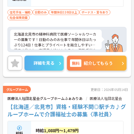
住宅手当・補助
日勤のみ
年間休日110日以上
ボーナス・賞与あり
社会保険完備
北海道北見市の精神科病院で医療ソーシャルワーカ
ーの募集です！日勤のみのお仕事で年間休日はたっ
ぷり124日！仕事とプライベートを両立しやすい職
場です◎また、交通費支給はもちろん、皆勤手当や
燃料手当などの手当も充実しており、待遇面も安心
です♪ご興味のある方は面接ポイントをお伝えしま
詳細を見る
無料
紹介してもらう
すので、お気軽にご相談ください！
グループホーム
更新日：2026年05月14日
医療法人社団北星会グループホームふぁみりあ
医療法人社団北星会
【北海道／北見市】資格・経験不問◎駅チカ♪グ
ループホームで介護福祉士の募集〈準社員〉
時給
1,088円～1,479円
給料