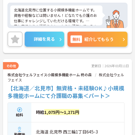
北海道北見市に位置する小規模多機能ホームです。
資格や経験などは問いません！どなたでも介護のお
仕事にチャレンジしていただける環境です。
賞与実績あり！頑張りをしっかりと評価しているの
で、モチベーションを保ちやすい環境です。
ご興味をお持ちの方はお気軽にお問い合わせくださ
詳細を見る
無料
紹介してもらう
い。
その他
更新日：2026年03月11日
株式会社ウェルフェイス小規模多機能ホーム 柊の森
株式会社ウェル
フェイス
【北海道／北見市】無資格・未経験OK♪小規模
多機能ホームにて介護職の募集＜パート＞
時給
1,075円～1,271円
給料
北海道 北見市 西三輪1丁目645-3
勤務地