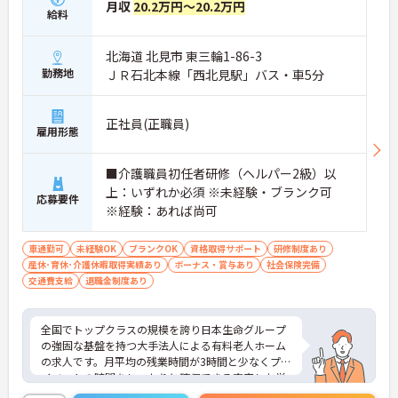
月収
20.2万円～20.2万円
給料
北海道 北見市 東三輪1-86-3
勤務地
ＪＲ石北本線「西北見駅」バス・車5分
正社員(正職員)
雇用形態
■介護職員初任者研修（ヘルパー2級）以
上：いずれか必須 ※未経験・ブランク可
応募要件
※経験：あれば尚可
車通勤可
未経験OK
ブランクOK
資格取得サポート
研修制度あり
産休･育休･介護休暇取得実績あり
ボーナス・賞与あり
社会保険完備
交通費支給
退職金制度あり
全国でトップクラスの規模を誇り日本生命グループ
の強固な基盤を持つ大手法人による有料老人ホーム
の求人です。月平均の残業時間が3時間と少なくプラ
イベートの時間をしっかりと確保できる充実した労
働環境が整っています。入社後6ヶ月間は専属のOJT