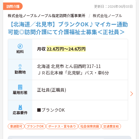
訪問介護
更新日：2026年06月03日
株式会社ノーブルノーブル指定訪問介護事業所
株式会社ノーブル
【北海道／北見市】ブランクOK♪マイカー通勤
可能◎訪問介護にて介護福祉士募集＜正社員＞
月収
22.6万円～24.6万円
給料
北海道 北見市 とん田西町317-11
勤務地
ＪＲ石北本線「北見駅」バス・車6分
正社員(正職員)
雇用形態
■ブランクOK
応募要件
車通勤可
ブランクOK
ボーナス・賞与あり
社会保険完備
交通費支給