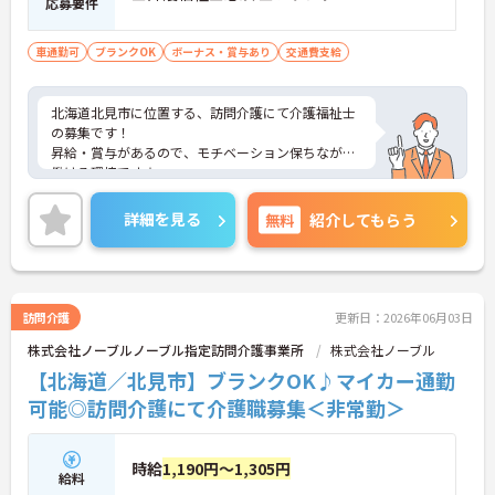
応募要件
談で就労定着に向けたフォローを行うため一人で悩
みを抱え込まずに相談できます
車通勤可
ブランクOK
ボーナス・賞与あり
交通費支給
・子育て世代からシニア世代まで幅広い年齢層が在
籍しておりお互いに助け合いながら業務を進めてい
ます
北海道北見市に位置する、訪問介護にて介護福祉士
の募集です！
【経験を積むほど、キャリアと収入が伸びていく】
昇給・賞与があるので、モチベーション保ちながら
・実務者研修や介護福祉士などの資格手当を支給し
働ける環境です☆
ており努力と専門性が毎月の収入に直結します
また、マイカー通勤可能で無料駐車場もあるので、
・自社教育部門の講座を割引で受講できる制度を活
通勤らくらくです◎
用して働きながら上位資格への挑戦が可能です
詳細を見る
無料
紹介してもらう
ご興味のある方には、面接対策ポイントなど、さら
・年齢による給与減額を廃止し75歳までの再雇用制
に詳細をお話しいたしますのでお気軽にご相談くだ
度を整えているため生涯現役で活躍し続けられます
さい！
訪問介護
更新日：2026年06月03日
株式会社ノーブルノーブル指定訪問介護事業所
株式会社ノーブル
【北海道／北見市】ブランクOK♪マイカー通勤
可能◎訪問介護にて介護職募集＜非常勤＞
時給
1,190円～1,305円
給料