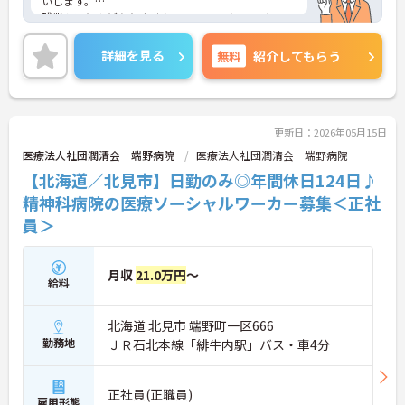
いします。
残業もほとんどありませんでの、ワーク・ライフ・
バランスも大切にしていただけます。
ご興味ある方には、面接対策ポイントなど、さらに
詳細を見る
無料
紹介してもらう
詳細をお話しいたしますのでお気軽にご相談くださ
い！
更新日：2026年05月15日
医療法人社団潤清会 端野病院
医療法人社団潤清会 端野病院
【北海道／北見市】日勤のみ◎年間休日124日♪
精神科病院の医療ソーシャルワーカー募集＜正社
員＞
月収
21.0万円
～
給料
北海道 北見市 端野町一区666
勤務地
ＪＲ石北本線「緋牛内駅」バス・車4分
正社員(正職員)
雇用形態