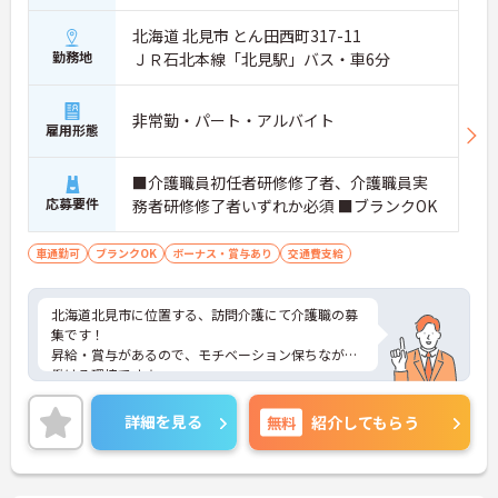
北海道 北見市 とん田西町317-11
勤務地
ＪＲ石北本線「北見駅」バス・車6分
非常勤・パート・アルバイト
雇用形態
■介護職員初任者研修修了者、介護職員実
応募要件
務者研修修了者いずれか必須 ■ブランクOK
車通勤可
ブランクOK
ボーナス・賞与あり
交通費支給
北海道北見市に位置する、訪問介護にて介護職の募
集です！
昇給・賞与があるので、モチベーション保ちながら
働ける環境です☆
また、マイカー通勤可能で無料駐車場もあるので、
通勤らくらくです◎
詳細を見る
無料
紹介してもらう
ご興味のある方には、面接対策ポイントなど、さら
に詳細をお話しいたしますのでお気軽にご相談くだ
さい！