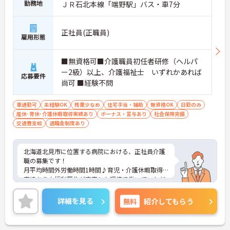
勤務地
ＪＲ石北本線「端野駅」バス・車7分
正社員(正職員)
雇用形態
■無資格可■介護職員初任者研修（ヘルパ
ー2級）以上、介護福祉士 いずれかあれば
応募要件
尚可 ■経験不問
車通勤可
未経験OK
残業少なめ
住宅手当・補助
無資格OK
日勤のみ
産休･育休･介護休暇取得実績あり
ボーナス・賞与あり
社会保険完備
交通費支給
退職金制度あり
北海道北見市に位置する病院における、正社員介護
職の募集です！
月平均時間外労働時間1時間♪育児・介護休暇取得
実績あり♪福利厚生が充実した環境で働いていただ
けます！
ご興味ある方には、面接対策ポイントなど、さらに
詳細を見る
無料
紹介してもらう
詳細をお話しいたしますのでお気軽にご相談くださ
い。