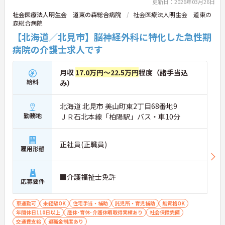
更新日：2026年03月26日
社会医療法人明生会 道東の森総合病院
社会医療法人明生会 道東の
森総合病院
【北海道／北見市】脳神経外科に特化した急性期
病院の介護士求人です
月収
17.0万円～22.5万円
程度（諸手当込
給料
み）
北海道 北見市 美山町東2丁目68番地9
勤務地
ＪＲ石北本線「柏陽駅」バス・車10分
正社員(正職員)
雇用形態
■介護福祉士免許
応募要件
車通勤可
未経験OK
住宅手当・補助
託児所・育児補助
無資格OK
年間休日110日以上
産休･育休･介護休暇取得実績あり
社会保険完備
交通費支給
退職金制度あり