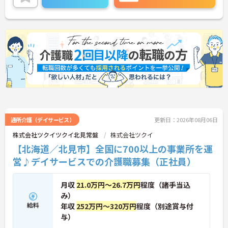
通所介護（デイサービス）
更新日：2026年08月06日
株式会社ツクイツクイ北見常盤
株式会社ツクイ
【北海道／北見市】全国に700以上の事業所を運
営♪デイサービスでの介護職募集（正社員）
月収
21.0万円～26.7万円
程度（諸手当込
み）
給料
年収
252万円～320万円
程度（別途賞与付
与）