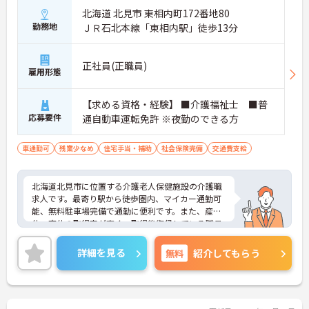
北海道 北見市 東相内町172番地80
勤務地
ＪＲ石北本線「東相内駅」徒歩13分
正社員(正職員)
雇用形態
【求める資格・経験】 ■介護福祉士 ■普
応募要件
通自動車運転免許 ※夜勤のできる方
車通勤可
残業少なめ
住宅手当・補助
社会保険完備
交通費支給
北海道北見市に位置する介護老人保健施設の介護職
求人です。最寄り駅から徒歩圏内、マイカー通勤可
能、無料駐車場完備で通勤に便利です。また、産
休・育休の取得率が高く、取得後復帰している職員
の方がほとんどなので、働くお母さんへの理解があ
ります。年収が350万～400万円程度と高めな点も魅
詳細を見る
無料
紹介してもらう
力です。
ご興味ある方には、面接対策ポイントなど、さらに
詳細をお話しいたしますのでお気軽にご相談くださ
い。