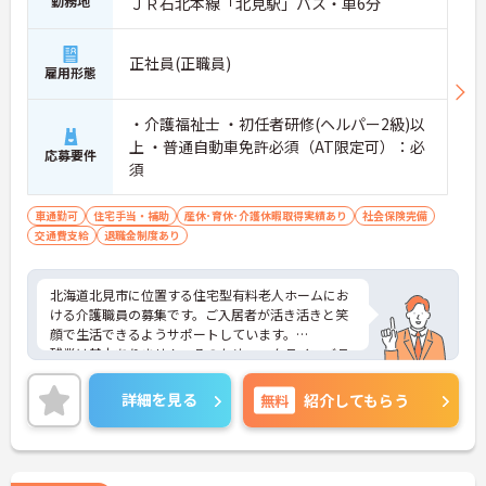
勤務地
ＪＲ石北本線「北見駅」バス・車6分
正社員(正職員)
雇用形態
・介護福祉士 ・初任者研修(ヘルパー2級)以
上 ・普通自動車免許必須（AT限定可）：必
応募要件
須
車通勤可
住宅手当・補助
産休･育休･介護休暇取得実績あり
社会保険完備
交通費支給
退職金制度あり
北海道北見市に位置する住宅型有料老人ホームにお
ける介護職員の募集です。ご入居者が活き活きと笑
顔で生活できるようサポートしています。
残業は基本ありません。そのためワークライフバラ
ンスを保ちながらご勤務いただけます。
ご興味のある方には、面接対策ポイントなど、さら
詳細を見る
無料
紹介してもらう
に詳細をお話しいたしますのでお気軽にご相談くだ
さい！