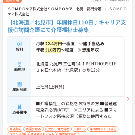
ＳＯＭＰＯケア株式会社ＳＯＭＰＯケア 北見 訪問介護
ＳＯＭＰＯ
ケア株式会社
【北海道／北見市】年間休日110日♪キャリア支
援◎訪問介護にて介護福祉士募集
月収
22.4万円
～程度 ※諸手当込み
給料
年収
310万円
～程度 ※想定年収
北海道 北見市 三住町14-1 PENTHOUSE1F
勤務地
ＪＲ石北本線「北見駅」徒歩13分
正社員(正職員)
雇用形態
■介護福祉士の資格をお持ちの方 ■普通運
転免許必須(AT可) ※エリアによる ■スマ
応募要件
ートフォン所持必須（業務に使用するた
め） ※ブランク可
車通勤可
残業少なめ
託児所・育児補助
日勤のみ
年間休日110日以上
ブランクOK
資格取得サポート
研修制度あり