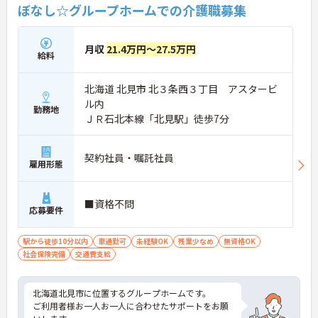
ぼなし☆グループホームでの介護職募集
月収
21.4万円～27.5万円
給料
北海道 北見市 北３条西３丁目 アスタービ
ル内
勤務地
ＪＲ石北本線「北見駅」徒歩7分
契約社員・嘱託社員
雇用形態
■資格不問
応募要件
駅から徒歩10分以内
車通勤可
未経験OK
残業少なめ
無資格OK
社会保険完備
交通費支給
北海道北見市に位置するグループホームです。
ご利用者様お一人お一人に合わせたサポートをお願