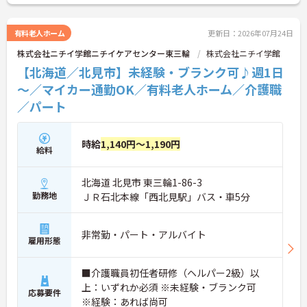
有料老人ホーム
更新日：2026年07月24日
株式会社ニチイ学館ニチイケアセンター東三輪
株式会社ニチイ学館
【北海道／北見市】未経験・ブランク可♪週1日
～／マイカー通勤OK／有料老人ホーム／介護職
／パート
時給
1,140円～1,190円
給料
北海道 北見市 東三輪1-86-3
勤務地
ＪＲ石北本線「西北見駅」バス・車5分
非常勤・パート・アルバイト
雇用形態
■介護職員初任者研修（ヘルパー2級）以
上：いずれか必須 ※未経験・ブランク可
応募要件
※経験：あれば尚可