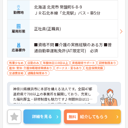
北海道 北見市 常盤町6-8-9
勤務地
ＪＲ石北本線「北見駅」バス・車5分
正社員(正職員)
雇用形態
■資格不問 ■介護の実務経験のある方 ■普
応募要件
通自動車運転免許(AT限定可) 必須
残業少なめ
日勤のみ
年間休日110日以上
資格取得サポート
研修制度あり
産休･育休･介護休暇取得実績あり
ボーナス・賞与あり
社会保険完備
交通費支給
退職金制度あり
神奈川県横浜市に本部を構える法人です。全国47都
道府県で700以上の事業所を展開しており、充実し
た福利厚生・研修制度も魅力です♪年間休日は110
日以上、リフレッシュ休暇が月1日あり、ワークラ
イフバランスを重視される方にもおすすめです。ご
興味のある方には、面接対策ポイントなど、さらに
詳細を見る
無料
紹介してもらう
詳細をお話しいたしますのでお気軽にご相談くださ
い！