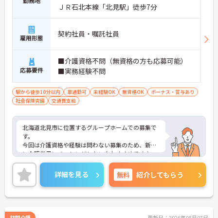
勤務地
ＪＲ石北本線「北見駅」徒歩7分
契約社員・嘱託社員
雇用形態
■介護資格不問（無資格の方も応募可能）
応募要件
■実務経験不問
駅から徒歩10分以内
車通勤可
未経験OK
無資格OK
ボーナス・賞与あり
社会保険完備
交通費支給
北海道北見市に位置するグループホームでの募集で
す。
今回は介護資格や経験は問わない募集のため、新た
に介護業界にチャレンジしたい方おすすめです♪
ご興味のある方は、ご面接のポイントをお伝えしま
すので、お気軽にお問い合わせください。
詳細を見る
無料
紹介してもらう
訪問介護
更新日：2026年05月07日