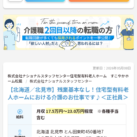
ず安心してスタートできます。
こちらの求人にご興味がございましたら面接のポイ
ントもお伝えしますので是非ご応募お待ちしており
ます。
更新日：2026年05月08日
株式会社ナショナルスタッフセンター住宅型有料老人ホーム すこやかホ
ーム松風
株式会社ナショナルスタッフセンター
【北海道／北見市】残業基本なし！住宅型有料老
人ホームにおける介護のお仕事です♪＜正社員＞
月収
17.5万円～23.0万円
程度 ※各種手当
給料
含む
北海道 北見市 とん田東町450番地7