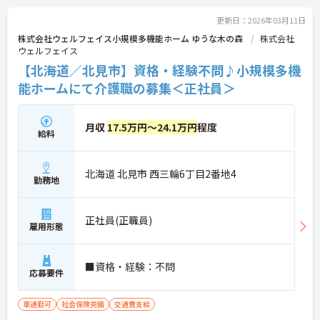
更新日：2026年03月11日
株式会社ウェルフェイス小規模多機能ホーム ゆうな木の森
株式会社
ウェルフェイス
【北海道／北見市】資格・経験不問♪小規模多機
能ホームにて介護職の募集＜正社員＞
月収
17.5万円～24.1万円
程度
給料
北海道 北見市 西三輪6丁目2番地4
勤務地
正社員(正職員)
雇用形態
■資格・経験：不問
応募要件
車通勤可
社会保険完備
交通費支給