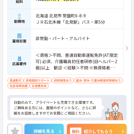
給料
北海道 北見市 常盤町6-8-9
勤務地
ＪＲ石北本線「北見駅」バス・車5分
非常勤・パート・アルバイト
雇用形態
＜資格＞不問、普通自動車運転免許(AT限定
可) 必須、介護職員初任者研修(旧ヘルパー2
応募要件
級)以上 歓迎 ＜経験＞不問 ※無資格者:入
社半年以内に会社負担で認知症介護基礎研
修受講
車通勤可
資格取得サポート
研修制度あり
産休･育休･介護休暇取得実績あり
社会保険完備
交通費支給
日勤のみで、プライベートも充実できる環境です。
ご興味ある方には、面接のポイントなど、さらに詳
細をお話致しますのでお気軽にご相談ください。
詳細を見る
無料
紹介してもらう