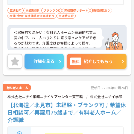
車通勤可
未経験OK
ブランクOK
資格取得サポート
研修制度あり
産休･育休･介護休暇取得実績あり
交通費支給
＜家庭的で温かい！有料老人ホーム＞家庭的な雰囲
気の中で、お一人おひとりに寄り添ったケアができ
るのが魅力です。介護度はお客様によって様々。食
事や入浴、排泄などの日常生活を支援しながら、ま
るで家族のように温かい時間を共有できます。
＜柔軟な働き方ができる＞プライベートを大切にし
詳細を見る
無料
紹介してもらう
たい方にとって、非常に働きやすい職場です。週1日
から勤務可能で、働ける時間や日数は相談に乗って
もらえます。また、子ども手当（10～18歳対象）も
用意されており、子育て世代を応援する仕組みが整
っているのも嬉しいポイントです。
有料老人ホーム
更新日：2026年07月24日
株式会社ニチイ学館ニチイケアセンター東三輪
株式会社ニチイ学館
【北海道／北見市】未経験・ブランク可♪希望休
日相談可／再雇用75歳まで／有料老人ホーム／
介護職