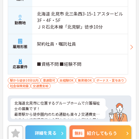
北海道 北見市 北三条西3-15-1 アスタービル
3F・4F・5F
勤務地
ＪＲ石北本線「北見駅」徒歩10分
契約社員・嘱託社員
雇用形態
■資格不問 ■経験不問
応募要件
駅から徒歩10分以内
車通勤可
未経験OK
無資格OK
ボーナス・賞与あり
社会保険完備
交通費支給
北海道北見市に位置するグループホームで介護福祉
士の募集です！
最寄駅から徒歩圏内のため通勤も楽々♪交通費支給
ありなので交通費代の心配ありません！昇給や賞与
制度があり、頑張りが評価されてしっかりと還元さ
れます。現場経験のない方でもチャレンジできる職
詳細を見る
無料
紹介してもらう
場でしっかりとしたフォロー体制で、経験に関わら