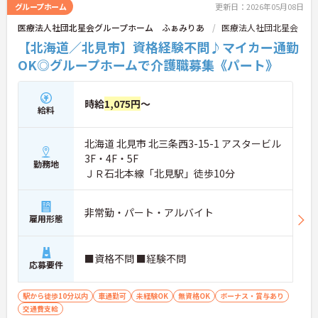
グループホーム
更新日：2026年05月08日
医療法人社団北星会グループホーム ふぁみりあ
医療法人社団北星会
【北海道／北見市】資格経験不問♪マイカー通勤
OK◎グループホームで介護職募集《パート》
時給
1,075円
～
給料
北海道 北見市 北三条西3-15-1 アスタービル
3F・4F・5F
勤務地
ＪＲ石北本線「北見駅」徒歩10分
非常勤・パート・アルバイト
雇用形態
■資格不問 ■経験不問
応募要件
駅から徒歩10分以内
車通勤可
未経験OK
無資格OK
ボーナス・賞与あり
交通費支給