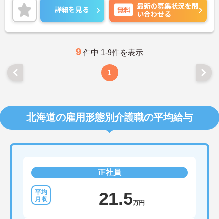
最新の募集状況を問
ご興味ある方には、面接対策ポイントなど、さらに
詳細を見る
無料
い合わせる
詳細をお話しいたしますのでお気軽にご相談くださ
い！
9
件中 1-9件を表示
1
北海道の雇用形態別介護職の平均給与
正社員
21.5
万円