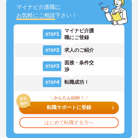
マイナビ介護職に
お気軽にご相談
下さい！
マイナビ介護
1
STEP
職にご登録
2
求人のご紹介
STEP
面接・条件交
3
STEP
渉
4
転職成功！
STEP
転職サポートに登録
はじめて転職する方へ