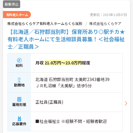
募集停止
有料老人ホーム
更新日：2025年11月07日
株式会社らくらケア有料老人ホームらくら当別
株式会社らくらケア
【北海道／石狩郡当別町】保育所あり◎駅チカ★
有料老人ホームにて生活相談員募集！＜社会福祉
士／正職員＞
月収
21.0万円～23.0万円
程度
給料
北海道 石狩郡当別町 太美町2343番地39
勤務地
ＪＲ札沼線「太美駅」徒歩5分
正社員(正職員)
雇用形態
■社会福祉士 ※経験不問・経験者歓迎
応募要件