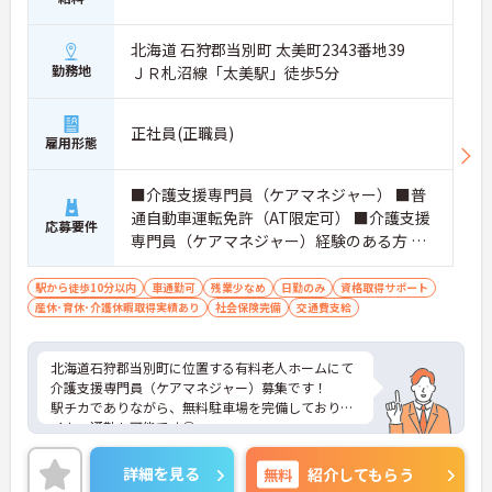
北海道 石狩郡当別町 太美町2343番地39
勤務地
ＪＲ札沼線「太美駅」徒歩5分
正社員(正職員)
雇用形態
■介護支援専門員（ケアマネジャー） ■普
通自動車運転免許（AT限定可） ■介護支援
応募要件
専門員（ケアマネジャー）経験のある方 ＜
必要なPCスキル＞Word、Excelの基本操作
駅から徒歩10分以内
車通勤可
残業少なめ
日勤のみ
資格取得サポート
産休･育休･介護休暇取得実績あり
社会保険完備
交通費支給
北海道石狩郡当別町に位置する有料老人ホームにて
介護支援専門員（ケアマネジャー）募集です！
駅チカでありながら、無料駐車場を完備しておりマ
イカー通勤も可能です◎
ご興味ある方には、面接対策ポイントなど、さらに
詳細をお話しいたしますのでお気軽にご相談くださ
詳細を見る
無料
紹介してもらう
い！