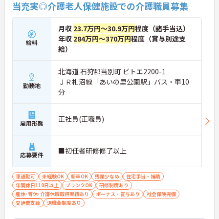
当充実◎介護老人保健施設での介護職員募集
月収
23.7万円～30.9万円
程度（諸手当込）
年収
284万円～370万円
程度（賞与別途支
給料
給）
北海道 石狩郡当別町 ビトエ2200-1
ＪＲ札沼線「あいの里公園駅」バス・車10
勤務地
分
正社員(正職員)
雇用形態
■初任者研修修了以上
応募要件
車通勤可
未経験OK
新卒OK
残業少なめ
住宅手当・補助
年間休日110日以上
ブランクOK
研修制度あり
産休･育休･介護休暇取得実績あり
ボーナス・賞与あり
社会保険完備
交通費支給
退職金制度あり