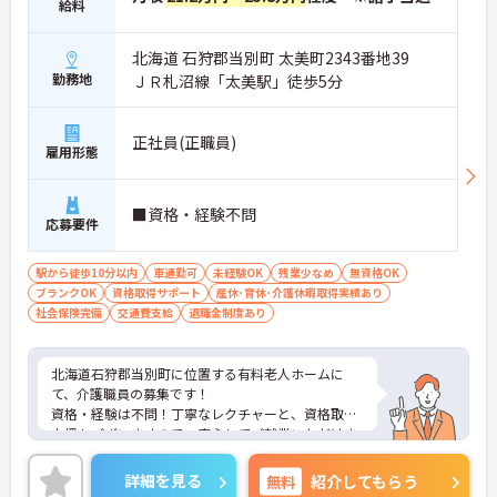
給料
北海道 石狩郡当別町 太美町2343番地39
勤務地
ＪＲ札沼線「太美駅」徒歩5分
正社員(正職員)
雇用形態
■資格・経験不問
応募要件
駅から徒歩10分以内
車通勤可
未経験OK
残業少なめ
無資格OK
ブランクOK
資格取得サポート
産休･育休･介護休暇取得実績あり
社会保険完備
交通費支給
退職金制度あり
北海道石狩郡当別町に位置する有料老人ホームに
て、介護職員の募集です！
資格・経験は不問！丁寧なレクチャーと、資格取得
支援もございますので、安心してご就業いただけま
す◎
駅チカでありながら、無料駐車場を完備しておりマ
詳細を見る
無料
紹介してもらう
イカー通勤も可能です◎