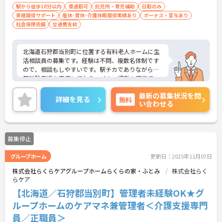
駅から徒歩10分以内
車通勤可
託児所・育児補助
日勤のみ
資格取得サポート
産休･育休･介護休暇取得実績あり
ボーナス・賞与あり
社会保険完備
交通費支給
北海道石狩郡当別町に位置する有料老人ホームに生
活相談員の募集です。経験は不問、複数名体制です
ので、相談もしやすいです。駅チカでありながら、
無料駐車場を完備しておりマイカー通勤も可能で
す。保育所があり、小さなお子様がいる方方も安心
最新の募集状況を問
して働けます。ご興味ある方には、面接対策ポイン
詳細を見る
無料
い合わせる
トなど、さらに詳細をお話しいたしますのでお気軽
にご相談ください！
募集停止
グループホーム
更新日：2025年11月07日
株式会社らくらケアグループホームらくらの家・ふとみ
株式会社らく
らケア
【北海道／石狩郡当別町】管理者未経験OK★グ
ループホームのケアマネ兼管理者＜介護支援専門
員／正職員＞