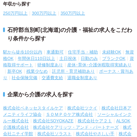
年収から探す
250万円以上
300万円以上
350万円以上
石狩郡当別町(北海道)の介護・福祉の求人をこだわ
り条件から探す
駅から徒歩10分以内
車通勤可
住宅手当・補助
未経験OK
無資
格OK
年間休日110日以上
土日祝休
日勤のみ
ブランクOK
資
格取得サポート
研修制度あり
産休･育休･介護休暇取得実績あり
新卒OK
残業少なめ
託児所・育児補助あり
ボーナス・賞与あ
り
社会保険完備
交通費支給
退職金制度あり
企業から介護の求人を探す
株式会社ベネッセスタイルケア
株式会社ツクイ
株式会社日本ア
メニティライフ協会
ＳＯＭＰＯケア株式会社
ソーシャルインク
ルー株式会社
株式会社SOYOKAZE
株式会社ケア２１
ALSOK
介護株式会社
株式会社ケアリッツ・アンド・パートナーズ
株式
会社ニチイ学館
株式会社ソラスト
株式会社やさしい手
株式会