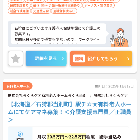
研修制度あり
産休･育休･介護休暇取得実績あり
ボーナス・賞与あり
社会保険完備
交通費支給
退職金制度あり
石狩群にございます介護老人保健施設にて介護士の
募集です。
年間休日が多めで残業も少ないので、ワークライフ
バランスの重視した働き方ができます。
スタッフの仲も良く、アットホームな雰囲気が自慢
です◎
詳細を見る
無料
紹介してもらう
送迎バスがあり、アクセスしやすいのも嬉しいポイ
ント！
ご興味ある方には、面接対策ポイントなど、詳細を
お話しいたしますのでお気軽にご相談ください。
有料老人ホーム
更新日：2025年11月19日
株式会社らくらケア有料老人ホームらくら当別
株式会社らくらケア
【北海道／石狩郡当別町】駅チカ★有料老人ホー
ムにてケアマネ募集！＜介護支援専門員／正職員
＞
月収
20.5万円～22.5万円
程度 諸手当込み
給料