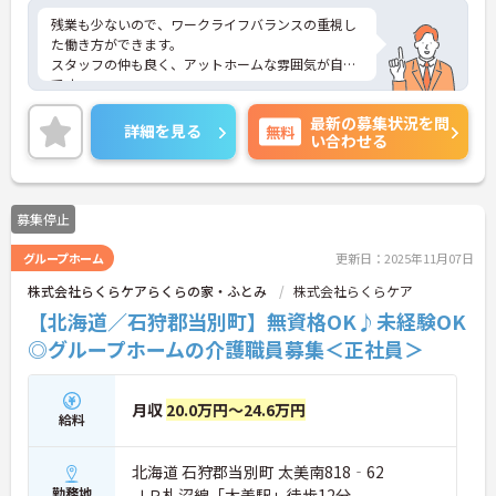
残業も少ないので、ワークライフバランスの重視し
た働き方ができます。
スタッフの仲も良く、アットホームな雰囲気が自慢
です。
また休暇制度や手当など福利厚生が充実！ご自身の
最新の募集状況を問
ライフステージ、働き方に合わせて勤務しやすい環
詳細を見る
無料
い合わせる
境が整っています★
ご興味ある方には、面接対策ポイントなど、詳細を
お話しいたしますのでお気軽にご相談ください。
募集停止
グループホーム
更新日：2025年11月07日
株式会社らくらケアらくらの家・ふとみ
株式会社らくらケア
【北海道／石狩郡当別町】無資格OK♪未経験OK
◎グループホームの介護職員募集＜正社員＞
月収
20.0万円～24.6万円
給料
北海道 石狩郡当別町 太美南818‐62
勤務地
ＪＲ札沼線「太美駅」徒歩12分