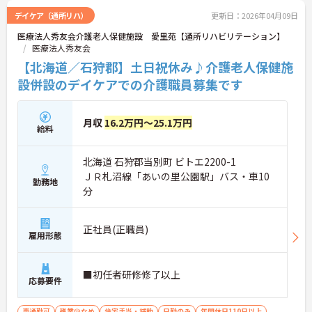
デイケア（通所リハ）
更新日：2026年04月09日
医療法人秀友会介護老人保健施設 愛里苑【通所リハビリテーション】
医療法人秀友会
【北海道／石狩郡】土日祝休み♪介護老人保健施
設併設のデイケアでの介護職員募集です
月収
16.2万円～25.1万円
給料
北海道 石狩郡当別町 ビトエ2200-1
ＪＲ札沼線「あいの里公園駅」バス・車10
勤務地
分
正社員(正職員)
雇用形態
■初任者研修修了以上
応募要件
車通勤可
残業少なめ
住宅手当・補助
日勤のみ
年間休日110日以上