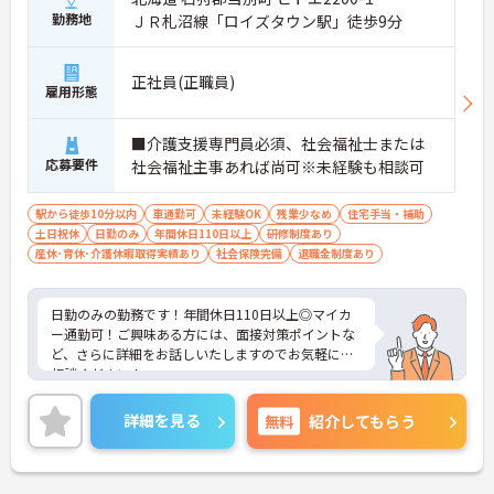
勤務地
ＪＲ札沼線「ロイズタウン駅」徒歩9分
正社員(正職員)
雇用形態
■介護支援専門員必須、社会福祉士または
応募要件
社会福祉主事あれば尚可※未経験も相談可
駅から徒歩10分以内
車通勤可
未経験OK
残業少なめ
住宅手当・補助
土日祝休
日勤のみ
年間休日110日以上
研修制度あり
産休･育休･介護休暇取得実績あり
社会保険完備
退職金制度あり
日勤のみの勤務です！年間休日110日以上◎マイカ
ー通勤可！ご興味ある方には、面接対策ポイントな
ど、さらに詳細をお話しいたしますのでお気軽にご
相談ください！
詳細を見る
無料
紹介してもらう