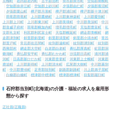
京極町
岩内郡岩内町
古宇郡泊村
余市郡余市町
空知郡南幌町
空知郡奈井江町
空知郡上砂川町
夕張郡由仁町
夕張郡長沼町
夕張郡栗山町
樺戸郡月形町
樺戸郡浦臼町
樺戸郡新十津川町
雨竜郡雨竜町
上川郡鷹栖町
上川郡東神楽町
上川郡愛別町
上川郡上川町
上川郡東川町
上川郡美瑛町
中川郡美深町
中川
郡音威子府村
雨竜郡幌加内町
増毛郡増毛町
天塩郡豊富町
礼
文郡礼文町
利尻郡利尻富士町
天塩郡幌延町
網走郡美幌町
網
走郡津別町
斜里郡斜里町
斜里郡清里町
斜里郡小清水町
常呂
郡置戸町
常呂郡佐呂間町
紋別郡遠軽町
紋別郡湧別町
紋別郡
西興部村
網走郡大空町
白老郡白老町
勇払郡厚真町
虻田郡洞
爺湖町
勇払郡安平町
勇払郡むかわ町
沙流郡日高町
浦河郡浦
河町
日高郡新ひだか町
河東郡音更町
河東郡上士幌町
河東郡
鹿追町
上川郡新得町
上川郡清水町
広尾郡大樹町
中川郡幕別
町
中川郡豊頃町
足寄郡陸別町
釧路郡釧路町
川上郡弟子屈町
白糠郡白糠町
標津郡中標津町
標津郡標津町
目梨郡羅臼町
石狩郡当別町(北海道)の介護・福祉の求人を雇用形
態から探す
正社員(正職員)