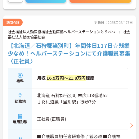
訪問介護
更新日：2025年02月27日
社会福祉法人勤医協福祉会勤医協ヘルパーステーションとうべつ
社会
福祉法人勤医協福祉会
【北海道／石狩郡当別町】年間休日117日☆残業
少なめ！ヘルパーステーションにて介護職員募集
〈正社員〉
月収
16.9万円～21.9万円
程度
給料
北海道 石狩郡当別町 末広118番地52
勤務地
ＪＲ札沼線「当別駅」徒歩7分
正社員(正職員)
雇用形態
■介護職員初任者研修修了者必須 ■介護福