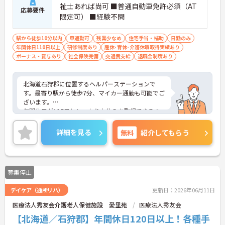
祉士あれば尚可 ■普通自動車免許必須（AT
応募要件
限定可） ■経験不問
駅から徒歩10分以内
車通勤可
残業少なめ
住宅手当・補助
日勤のみ
年間休日110日以上
研修制度あり
産休･育休･介護休暇取得実績あり
ボーナス・賞与あり
社会保険完備
交通費支給
退職金制度あり
北海道石狩郡に位置するヘルパーステーションで
す。最寄り駅から徒歩7分、マイカー通勤も可能でご
ざいます。
年間休日が117日としっかりお休みを取得できるの
で、ワークライフバランスを大切にしたい方におす
すめです。
詳細を見る
無料
紹介してもらう
日勤のみで残業は月平均2時間程度ですので、勤務
終了後の予定も立てやすいです。
ご興味のある方には、面接対策ポイントなど、さら
に詳細をお話しいたしますのでお気軽にご相談くだ
募集停止
さい！
デイケア（通所リハ）
更新日：2026年06月11日
医療法人秀友会介護老人保健施設 愛里苑
医療法人秀友会
【北海道／石狩郡】年間休日120日以上！各種手