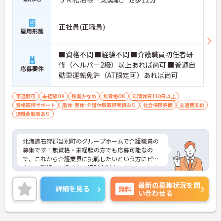
正社員(正職員)
雇用形態
■資格不問 ■経験不問 ■介護職員初任者研
修（ヘルパー2級）以上あれば尚可 ■普通自
応募要件
動車運転免許（AT限定可）あれば尚可
車通勤可
未経験OK
残業少なめ
無資格OK
年間休日110日以上
資格取得サポート
産休･育休･介護休暇取得実績あり
社会保険完備
交通費支給
退職金制度あり
北海道石狩郡当別町のグループホームで介護職員の
募集です！無資格・未経験の方でも応募可能なの
で、これから介護業界に挑戦したいという方にピッ
タリの職場です◎また、退職金制度もあるので、安
心して長く働きやすい環境が整っています♪ご興味
最新の募集状況を問
のある方は、面接ポイントをお伝えしますので、お
詳細を見る
無料
い合わせる
気軽にご連絡ください。