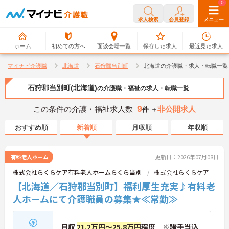
0
0
求人検索
会員登録
メニュー
ホーム
初めての方へ
面談会場一覧
保存した求人
最近見た求人
マイナビ介護職
北海道
石狩郡当別町
北海道の介護職・求人・転職一覧
石狩郡当別町(北海道)
の介護職・福祉の求人・転職一覧
9
この条件の介護・福祉求人数
非公開求人
件 ＋
おすすめ順
新着順
月収順
年収順
有料老人ホーム
更新日：2026年07月08日
株式会社らくらケア有料老人ホームらくら当別
株式会社らくらケア
【北海道／石狩郡当別町】福利厚生充実♪有料老
人ホームにて介護職員の募集★≪常勤≫
月収
21.2万円～25.8万円
程度 ※諸手当込