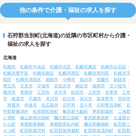
他の条件で介護・福祉の求人を探す
石狩郡当別町(北海道)の近隣の市区町村から介護・
福祉の求人を探す
北海道
札幌市
札幌市中央区
札幌市北区
札幌市東区
札幌市白石区
札幌市豊平区
札幌市南区
札幌市西区
札幌市厚別区
札幌市手
稲区
札幌市清田区
函館市
小樽市
旭川市
室蘭市
釧路市
帯広市
北見市
夕張市
岩見沢市
網走市
留萌市
苫小牧市
稚内市
美唄市
江別市
赤平市
紋別市
士別市
名寄市
三笠
市
根室市
千歳市
滝川市
砂川市
深川市
富良野市
登別市
恵庭市
伊達市
北広島市
石狩市
北斗市
石狩郡当別町
石
狩郡新篠津村
松前郡松前町
亀田郡七飯町
茅部郡森町
二海郡
八雲町
檜山郡厚沢部町
爾志郡乙部町
奥尻郡奥尻町
久遠郡せ
たな町
寿都郡寿都町
寿都郡黒松内町
磯谷郡蘭越町
虻田郡ニ
セコ町
虻田郡真狩村
虻田郡留寿都村
虻田郡喜茂別町
虻田郡