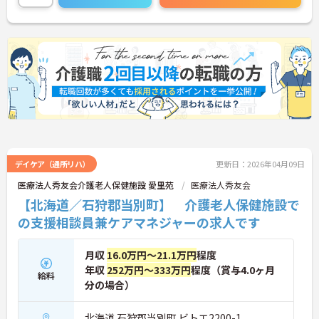
介護のお仕事にご興味をお持ちの方、挑戦してみま
せんか？ご興味ある方には、面接対策ポイントな
ど、さらに詳細をお話しいたしますのでお気軽にご
相談ください！
デイケア（通所リハ）
更新日：2026年04月09日
医療法人秀友会介護老人保健施設 愛里苑
医療法人秀友会
【北海道／石狩郡当別町】 介護老人保健施設で
の支援相談員兼ケアマネジャーの求人です
月収
16.0万円～21.1万円
程度
年収
252万円～333万円
程度（賞与4.0ヶ月
給料
分の場合）
北海道 石狩郡当別町 ビトエ2200-1