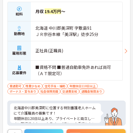
月収
19.4万円
～
給料
北海道 中川郡美深町 字敷島91
勤務地
ＪＲ宗谷本線「美深駅」徒歩25分
正社員(正職員)
雇用形態
■資格不問 ■普通自動車免許あれば尚可
応募要件
（ＡＴ限定可）
車通勤可
残業少なめ
住宅手当・補助
年間休日110日以上
ボーナス・賞与あり
社会保険完備
交通費支給
退職金制度あり
北海道中川郡美深町に位置する特別養護老人ホーム
にて介護職員の募集です！
年間休日120日以上あり、プライベートと両立しや
すい職場です♪ワークライフバランスを重視したい
方におすすめです。