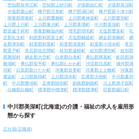
空知郡奈井江町
空知郡上砂川町
夕張郡由仁町
夕張郡長沼町
夕張郡栗山町
樺戸郡月形町
樺戸郡浦臼町
樺戸郡新十津川町
雨竜郡雨竜町
上川郡鷹栖町
上川郡東神楽町
上川郡愛別町
上川郡上川町
上川郡東川町
上川郡美瑛町
中川郡美深町
中川
郡音威子府村
雨竜郡幌加内町
増毛郡増毛町
天塩郡豊富町
礼
文郡礼文町
利尻郡利尻富士町
天塩郡幌延町
網走郡美幌町
網
走郡津別町
斜里郡斜里町
斜里郡清里町
斜里郡小清水町
常呂
郡置戸町
常呂郡佐呂間町
紋別郡遠軽町
紋別郡湧別町
紋別郡
西興部村
網走郡大空町
白老郡白老町
勇払郡厚真町
虻田郡洞
爺湖町
勇払郡安平町
勇払郡むかわ町
沙流郡日高町
浦河郡浦
河町
日高郡新ひだか町
河東郡音更町
河東郡上士幌町
河東郡
鹿追町
上川郡新得町
上川郡清水町
広尾郡大樹町
中川郡幕別
町
中川郡豊頃町
足寄郡陸別町
釧路郡釧路町
川上郡弟子屈町
白糠郡白糠町
標津郡中標津町
標津郡標津町
目梨郡羅臼町
中川郡美深町(北海道)の介護・福祉の求人を雇用形
態から探す
正社員(正職員)