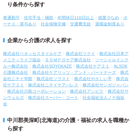
り条件から探す
車通勤可
住宅手当・補助
年間休日110日以上
残業少なめ
ボ
ーナス・賞与あり
社会保険完備
交通費支給
退職金制度あり
企業から介護の求人を探す
株式会社ベネッセスタイルケア
株式会社ツクイ
株式会社日本ア
メニティライフ協会
ＳＯＭＰＯケア株式会社
ソーシャルインク
ルー株式会社
株式会社SOYOKAZE
株式会社ケア２１
ALSOK
介護株式会社
株式会社ケアリッツ・アンド・パートナーズ
株式
会社ニチイ学館
株式会社ソラスト
株式会社やさしい手
株式会
社ケア２１
株式会社ニチイケアパレス
株式会社サンガジャパン
株式会社川島コーポレーション
株式会社アンビス
株式会社サ
ンウェルズ
株式会社スーパー・コート
社会福祉法人ノテ福祉
会
中川郡美深町(北海道)の介護・福祉の求人を職種か
ら探す