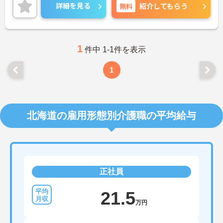
ご興味のある方には、面接対策ポイントなど、さら
詳細を見る
無料
紹介してもらう
に詳細をご案内しますのでお気軽にご相談くださ
い！
1
件中 1-1件を表示
1
北海道の雇用形態別介護職の平均給与
正社員
21.5
万円