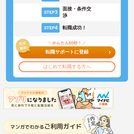
面接・条件交
3
STEP
渉
4
転職成功！
STEP
転職サポートに登録
はじめて転職する方へ