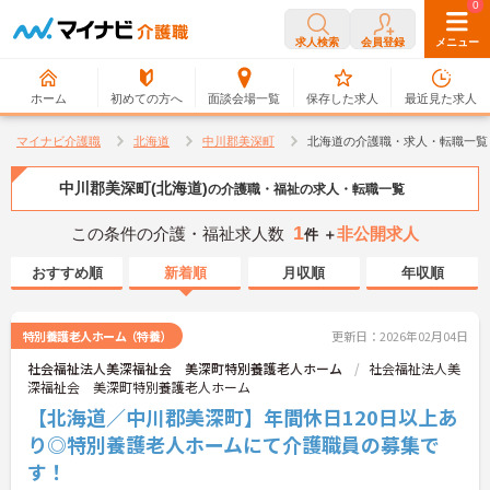
0
0
求人検索
会員登録
メニュー
ホーム
初めての方へ
面談会場一覧
保存した求人
最近見た求人
マイナビ介護職
北海道
中川郡美深町
北海道の介護職・求人・転職一覧
中川郡美深町(北海道)
の介護職・福祉の求人・転職一覧
1
この条件の介護・福祉求人数
非公開求人
件 ＋
おすすめ順
新着順
月収順
年収順
特別養護老人ホーム（特養）
更新日：2026年02月04日
社会福祉法人美深福祉会 美深町特別養護老人ホーム
社会福祉法人美
深福祉会 美深町特別養護老人ホーム
【北海道／中川郡美深町】年間休日120日以上あ
り◎特別養護老人ホームにて介護職員の募集で
す！