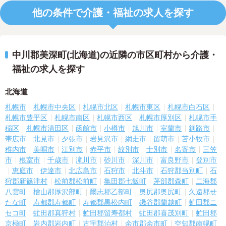
他の条件で介護・福祉の求人を探す
中川郡美深町(北海道)の近隣の市区町村から介護・
福祉の求人を探す
北海道
札幌市
札幌市中央区
札幌市北区
札幌市東区
札幌市白石区
札幌市豊平区
札幌市南区
札幌市西区
札幌市厚別区
札幌市手
稲区
札幌市清田区
函館市
小樽市
旭川市
室蘭市
釧路市
帯広市
北見市
夕張市
岩見沢市
網走市
留萌市
苫小牧市
稚内市
美唄市
江別市
赤平市
紋別市
士別市
名寄市
三笠
市
根室市
千歳市
滝川市
砂川市
深川市
富良野市
登別市
恵庭市
伊達市
北広島市
石狩市
北斗市
石狩郡当別町
石
狩郡新篠津村
松前郡松前町
亀田郡七飯町
茅部郡森町
二海郡
八雲町
檜山郡厚沢部町
爾志郡乙部町
奥尻郡奥尻町
久遠郡せ
たな町
寿都郡寿都町
寿都郡黒松内町
磯谷郡蘭越町
虻田郡ニ
セコ町
虻田郡真狩村
虻田郡留寿都村
虻田郡喜茂別町
虻田郡
京極町
岩内郡岩内町
古宇郡泊村
余市郡余市町
空知郡南幌町