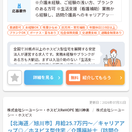
※介護未経験、ご経験の浅い方、ブランク
のある方可 ※生活支援（看護補助）業務か
応募要件
ら経験し、訪問介護員へのキャリアアップ
を目指せます
車通勤可
未経験OK
残業少なめ
託児所・育児補助
年間休日110日以上
ブランクOK
ボーナス・賞与あり
社会保険完備
交通費支給
退職金制度あり
全国で30拠点以上のホスピス型住宅を展開する安定
法人が運営する求人です。実務未経験やブランクが
ある方も大歓迎。まずは入浴介助のない「生活支援
員」として、環境整備や看護師の処置サポートなど
の業務からスタートし、無理なくホスピスケアの経
験を積むことができ、ゆくゆくは訪問介護員へステ
詳細を見る
無料
紹介してもらう
ップアップすることも可能です。残業は全社平均残
業月5時間程度と少なく、連続休暇の取得で支援金
が支給される独自の制度や、自由診療の割引が受け
られる福利厚生も充実しています。手厚い人員配置
で、24時間連携の訪問診療医もいるため、医療依存
更新日：2026年07月31日
度の高い方へのケアもチームで安心して取り組める
株式会社シーユーシー・ホスピスReHOPE 旭川神楽
株式会社シーユー
環境です。
シー・ホスピス
【北海道／旭川市】月給25.7万円～／キャリアア
★おすすめPOINT★
【無理なくステップアップできる業務内容】
ップ◎／ホスピス型住宅／介護福祉士（訪問介