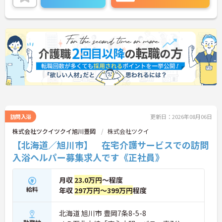
訪問入浴
更新日：2026年08月06日
株式会社ツクイツクイ旭川豊岡
株式会社ツクイ
【北海道／旭川市】 在宅介護サービスでの訪問
入浴ヘルパー募集求人です《正社員》
月収
23.0万円
～程度
給料
年収
297万円～399万円
程度
北海道 旭川市 豊岡7条8-5-8