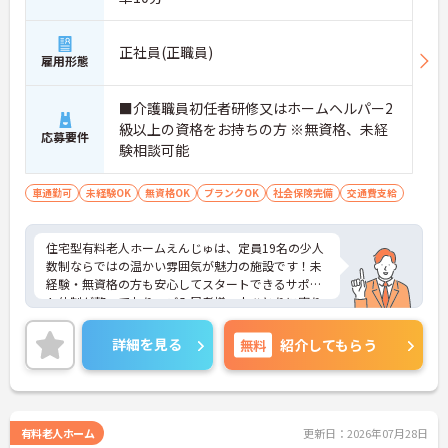
して他施設では得られない経験を積むことができま
す
正社員(正職員)
【頑張りがしっかり給与・評価に反映される職場で
雇用形態
す】
・介護福祉士手当25,000円、処遇改善手当78,000
■介護職員初任者研修又はホームヘルパー2
円、賞与は年2回＋処遇改善一時金も別途支給され
ています。
級以上の資格をお持ちの方 ※無資格、未経
応募要件
・入社半年でリーダーを任されたスタッフの実績が
験相談可能
あるなど、年次にかかわらず頑張りが評価され、キ
ャリアアップを実現できる職場環境です
車通勤可
未経験OK
無資格OK
ブランクOK
社会保険完備
交通費支給
【働きやすい休日・残業面と、長く安心して働ける
福利厚生が魅力です】
・月9日公休に加え、夏季・冬季休暇各3日が確保さ
住宅型有料老人ホームえんじゅは、定員19名の少人
れており（年間休日113日）、オンオフのメリハリ
数制ならではの温かい雰囲気が魅力の施設です！未
をつけて働くことができます。
経験・無資格の方も安心してスタートできるサポー
・全社平均残業月5時間程度と、業界平均を大きく
ト体制が整っており、ご入居者様一人ひとりに寄り
下回る少ない残業時間を実現しています
添った介護を実践できます♪スタッフ同士の協力体
・退職金制度（勤続3年以上）・保育手当・育児短
制も良好で、残業が少なく働きやすい環境のため、
時間勤務・マインドフルネスプログラムなど、長期
詳細を見る
無料
紹介してもらう
長く介護の仕事を続けたい方におすすめです◎
的に安心して働き続けるための制度が充実していま
す
有料老人ホーム
更新日：2026年07月28日