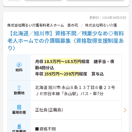
い！
更新日：2026年08月05日
株式会社明るい介護有料老人ホーム 菜の花
株式会社明るい介護
【北海道／旭川市】資格不問／残業少なめ◎有料
老人ホームでの介護職募集〈資格取得支援制度あ
り〉
月収
18.5万円～18.5万円
程度 諸手当・夜
勤4回分込
給料
年収
259万円～259万円
程度 賞与込
北海道 旭川市 永山８条１３丁目８番２３号
勤務地
ＪＲ宗谷本線「永山駅」バス・車7分
正社員(正職員)
雇用形態
■資格不問
応募要件