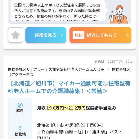
全国で30拠点以上のホスピス型住宅を展開する安定
法人が運営する施設です。施設内での訪問介護業務
となるため、移動の負担が少なく、困った時にはす
ぐに仲間に相談できるチーム体制が魅力です。残業
は全社平均残業月5時間程度と少なく、3日以上の連
続休暇で支援金が支給される独自の制度や、美容皮
詳細を見る
無料
紹介してもらう
膚科などの割引が受けられる福利厚生も充実してい
ます。ホスピスケアが初めてでも、充実した入社時
研修と資格取得支援制度を活用し、専門性を高めな
がらご自身のキャリアアップを目指すことができま
す。ご入居者さまの生きる喜びに寄り添いながらチ
更新日：2026年07月30日
ームで協力しながらより良いケアを提供したい方に
株式会社メリアグラーテス住宅型有料老人ホームえんじゅ
株式会社メ
ぴったりの環境です。
リアグラーテス
【北海道／旭川市】マイカー通勤可能◎住宅型有
★おすすめPOINT★
【「看取り・難病ケアのプロ」として成長できる環
料老人ホームでの介護職募集！＜常勤＞
境が整っています】
・がん末期・神経難病の方に特化したホスピス型住
宅ならではの専門的なスキルを、日常業務の中で習
月収
19.0万円～21.2万円
程度諸手当込み
給料
得することができます
・入社時は先輩スタッフの同行訪問からスタートす
るため、訪問介護未経験の方も安心して業務に慣れ
北海道 旭川市 神居3条21丁目60-1
ることができます
ＪＲ函館本線(函館－旭川)「旭川駅」バス・
・訪問診療医と24時間連携し、チームで看取りに取
勤務地
車10分
り組む体制が整っているため、「看取りのプロ」と