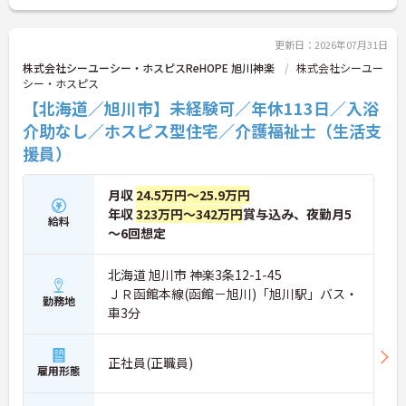
される独自の制度や、自由診療の割引が受けられる
福利厚生も充実しています。手厚い人員配置で、24
時間連携の訪問診療医もいるため、医療依存度の高
更新日：2026年07月31日
い方へのケアもチームで安心して取り組める環境で
株式会社シーユーシー・ホスピスReHOPE 旭川神楽
株式会社シーユー
す。
シー・ホスピス
【北海道／旭川市】未経験可／年休113日／入浴
★おすすめPOINT★
【無理なくステップアップできる業務内容】
介助なし／ホスピス型住宅／介護福祉士（生活支
・実務未経験からでも挑戦可能です
援員）
・入浴介助なし、まずは生活支援や看護師のサポー
トからスタートできます
・資格取得支援制度を活用し、将来的に訪問介護員
月収
24.5万円～25.9万円
を目指せる環境です
年収
323万円～342万円
賞与込み、夜勤月5
給料
【手厚い待遇と働きやすさの両立】
～6回想定
・残業は全社平均残業月5時間程度と少なくプライ
ベートの時間を確保できます
・3日以上の連続休暇取得で支援金が支給される独
北海道 旭川市 神楽3条12-1-45
自の制度があります
ＪＲ函館本線(函館－旭川)「旭川駅」バス・
勤務地
・夏季・冬季の特別休暇があり年間休日は113日し
車3分
っかりと休めます
【安心の教育・チームサポート体制】
・手厚い人員配置で困った時もすぐに相談可能です
正社員(正職員)
・2日間のオンライン研修と個人のペースに合わせ
雇用形態
たOJTを実施しています