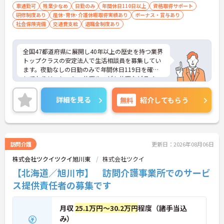
車通勤可
残業少なめ
日勤のみ
年間休日110日以上
資格取得サポート
研修制度あり
産休･育休･介護休暇取得実績あり
ボーナス・賞与あり
社会保険完備
交通費支給
退職金制度あり
全国47都道府県に展開し40年以上の歴史を持つ業界
トップクラスの安定法人で生活相談員を募集してい
ます。夜勤なしの日勤のみで年間休日119日を確保
しておりリフレッシュ休暇やこども休暇などライフ
ステージに合わせた働き方が可能です。処遇改善手
当の全額還元や実績最大105万円の賞与に加え配偶
詳細を見る
無料
紹介してもらう
者1万円などの手厚い扶養手当をご用意しています。
独自の福利厚生制度によるお祝い金や宿泊費補助な
どスタッフの生活を支える制度も充実しています。
髪色やネイルも自由でご自身の個性を大切にしなが
らのびのびと働ける風通しの良い職場です。階層別
訪問介護
更新日：2026年08月06日
研修や資格取得支援制度が整っているため有資格者
株式会社ツクイツクイ旭川東
株式会社ツクイ
の方がこれまでのご経験を活かしながら将来の管理
職やスペシャリストへと着実にキャリアアップを目
【北海道／旭川市】 訪問介護事業所でのサービ
指せるやりがいのある環境です。
ス提供責任者の募集です
★おすすめPOINT★
【ワークライフバランスの充実】
月収
25.1万円～30.2万円
程度（諸手当込
・夜勤なしの日勤のみで年間休日119日を確保 ・リ
み）
フレッシュ休暇やこども休暇など特別休暇が充実