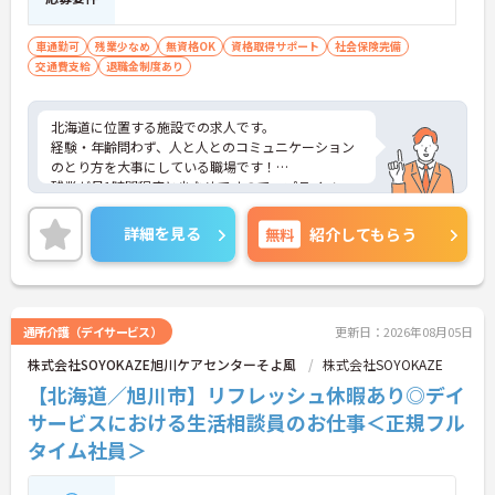
車通勤可
残業少なめ
無資格OK
資格取得サポート
社会保険完備
交通費支給
退職金制度あり
北海道に位置する施設での求人です。
経験・年齢問わず、人と人とのコミュニケーション
のとり方を大事にしている職場です！
残業が月1時間程度と少なめですので、プライベー
トとの予定が立てやすいです。
ご興味のある方は、お気軽にお問い合わせくださ
詳細を見る
無料
紹介してもらう
い。
通所介護（デイサービス）
更新日：2026年08月05日
株式会社SOYOKAZE旭川ケアセンターそよ風
株式会社SOYOKAZE
【北海道／旭川市】リフレッシュ休暇あり◎デイ
サービスにおける生活相談員のお仕事＜正規フル
タイム社員＞