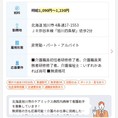
時給
1,090円～1,230円
給料
北海道 旭川市 4条通17-1553
勤務地
ＪＲ宗谷本線「旭川四条駅」徒歩2分
非常勤・パート・アルバイト
雇用形態
■介護職員初任者研修修了者、介護職員実
務者研修修了者、介護福祉士：いずれかあ
応募要件
れば尚可 ■無資格可
駅から徒歩10分以内
車通勤可
無資格OK
日勤のみ
ボーナス・賞与あり
社会保険完備
交通費支給
退職金制度あり
北海道旭川市のケアミックス病院内病棟で看護助手
を募集しています！
無資格の方も応募可能！介護のお仕事に挑戦したい
方にも先輩からのサポートがあるので安心してスタ