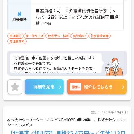
■無資格：可 ※介護職員初任者研修（ヘ
ルパー2級）以上：いずれかあれば尚可 ■経
応募要件
験：不問
車通勤可
寮・借り上げ
住宅手当・補助
無資格OK
社会保険完備
交通費支給
北海道旭川市に位置する地域に密着した病院におけ
る看護助手の募集です。
無資格の方も歓迎です。看護師のサポートや患者様
の身の回りのお世話などを行っていただきます。ど
んな方とも円滑にコミュニケーションをとれる方を
募集しています。
詳細を見る
無料
紹介してもらう
ご興味のある方には、面接対策ポイントなど、さら
に詳細をお話しいたしますのでお気軽にご相談くだ
さい！
更新日：2026年07月31日
株式会社シーユーシー・ホスピスReHOPE 旭川神楽
株式会社シーユー
シー・ホスピス
【北海道／旭川市】月給25.4万円～／年休113日