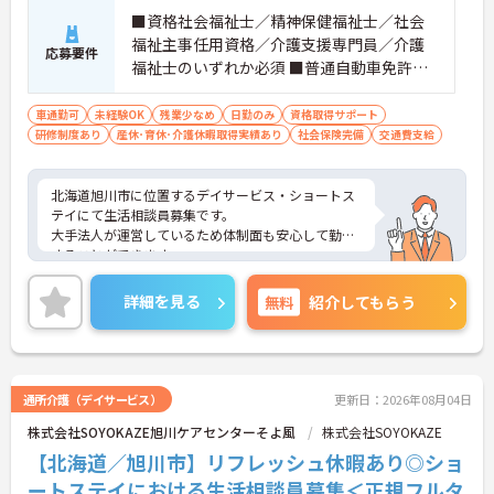
■資格社会福祉士／精神保健福祉士／社会
福祉主事任用資格／介護支援専門員／介護
応募要件
福祉士のいずれか必須 ■普通自動車免許：
必須 ※業務上車の運転あり ■経験不問、
未経験OK
車通勤可
未経験OK
残業少なめ
日勤のみ
資格取得サポート
研修制度あり
産休･育休･介護休暇取得実績あり
社会保険完備
交通費支給
北海道旭川市に位置するデイサービス・ショートス
テイにて生活相談員募集です。
大手法人が運営しているため体制面も安心して勤務
することができます。
ご興味のある方には、面接対策ポイントなど、さら
に詳細をお話いたしますので、お気軽にご相談くだ
詳細を見る
無料
紹介してもらう
さい。
通所介護（デイサービス）
更新日：2026年08月04日
株式会社SOYOKAZE旭川ケアセンターそよ風
株式会社SOYOKAZE
【北海道／旭川市】リフレッシュ休暇あり◎ショ
ートステイにおける生活相談員募集＜正規フルタ