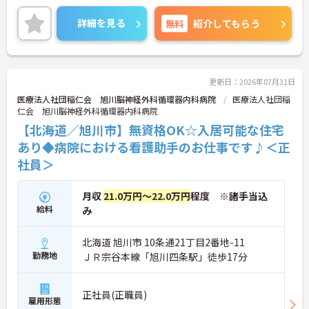
ートできます◎
昇給・賞与実績あり！頑張りを評価してくれるので
詳細を見る
無料
紹介してもらう
仕事のモチベーションにもつながります♪
ご興味のある方は、面接のポイントをお伝えします
のでご連絡ください！
更新日：2026年07月31日
医療法人社団稲仁会 旭川脳神経外科循環器内科病院
医療法人社団稲
仁会 旭川脳神経外科循環器内科病院
【北海道／旭川市】無資格OK☆入居可能な住宅
あり◆病院における看護助手のお仕事です♪＜正
社員＞
月収
21.0万円～22.0万円
程度 ※諸手当込
給料
み
北海道 旭川市 10条通21丁目2番地-11
勤務地
ＪＲ宗谷本線「旭川四条駅」徒歩17分
正社員(正職員)
雇用形態