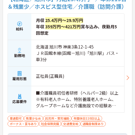
＆残業少／ホスピス型住宅／介護職（訪問介護）
月収
25.4万円～29.9万円
年収
359万円～421万円
賞与込み、夜勤月5
給料
回想定
北海道 旭川市 神楽3条12-1-45
ＪＲ函館本線(函館－旭川)「旭川駅」バス・
勤務地
車3分
正社員(正職員)
雇用形態
■介護職員初任者研修（ヘルパー2級）以上
※有料老人ホーム、特別養護老人ホーム、
応募要件
グループホームなど介護施設での経験ある
方歓迎 ※ホスピス勤務（訪問介護）や「看
取り」が初めての方も可
車通勤可
残業少なめ
託児所・育児補助
年間休日110日以上
ボーナス・賞与あり
社会保険完備
交通費支給
退職金制度あり