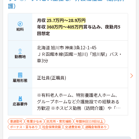
・実務未経験からでも挑戦可能です
護）
・入浴介助なし、まずは生活支援や看護師のサポー
トからスタートできます
・資格取得支援制度を活用し、将来的に訪問介護員
月収
25.7万円～28.9万円
を目指せる環境です
年収
360万円～405万円
賞与込み、夜勤月5
給料
【手厚い待遇と働きやすさの両立】
回想定
・介護福祉士手当25,000円あり
・残業は全社平均残業月5時間程度と少なくプライ
ベートの時間を確保できます
北海道 旭川市 神楽3条12-1-45
・3日以上の連続休暇取得で支援金が支給される独
ＪＲ函館本線(函館－旭川)「旭川駅」バス・
勤務地
自の制度があります
車3分
・夏季・冬季の特別休暇があり年間休日は113日し
っかりと休めます
【安心の教育・チームサポート体制】
正社員(正職員)
・手厚い人員配置で困った時もすぐに相談可能です
雇用形態
・2日間のオンライン研修と個人のペースに合わせ
たOJTを実施しています
※有料老人ホーム、特別養護老人ホーム、
グループホームなど介護施設での経験ある
応募要件
方歓迎 ※ホスピス勤務（訪問介護）や「看
取り」が初めての方も可
車通勤可
残業少なめ
託児所・育児補助
年間休日110日以上
ボーナス・賞与あり
社会保険完備
交通費支給
退職金制度あり