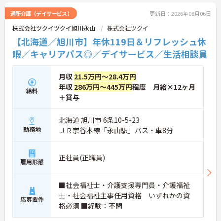
通所介護（デイサービス）
更新日：2026年08月06日
株式会社ツクイツクイ旭川永山
株式会社ツクイ
【北海道／旭川市】年休119日＆リフレッシュ休
暇／キャリアパス◎／デイサービス／生活相談員
月収
21.5万円～28.4万円
年収
286万円～445万円
程度 月給×12ヶ月
給料
＋賞与
北海道 旭川市 6条10-5-23
勤務地
ＪＲ宗谷本線「永山駅」バス・車8分
正社員(正職員)
雇用形態
■社会福祉士・介護支援専門員・介護福祉
士・社会福祉主事任用資格 いずれかの資
応募要件
格必須 ■経験：不問