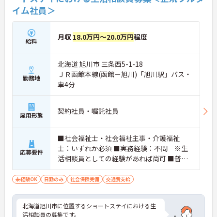
イム社員＞
月収
18.0万円～20.0万円
程度
給料
北海道 旭川市 三条西5-1-18
ＪＲ函館本線(函館－旭川)「旭川駅」バス・
勤務地
車4分
契約社員・嘱託社員
雇用形態
■社会福祉士・社会福祉主事・介護福祉
士：いずれか必須 ■実務経験：不問 ※生
応募要件
活相談員としての経験があれば尚可 ■普通
自動車運転免許：必須
未経験OK
日勤のみ
社会保険完備
交通費支給
北海道旭川市に位置するショートステイにおける生
活相談員の募集です。