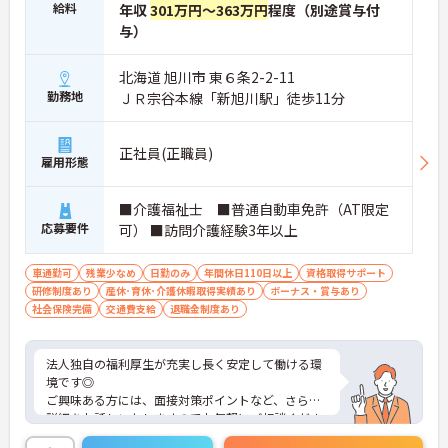
給料
年収
301万円～363万円
程度（別途賞与付
・産休育休や産後パパ育休制度など子育て支援体制
与）
が万全
【安心の高待遇と福利厚生】
・処遇改善手当を毎月および半期末手当として全額
北海道 旭川市 東６条2-2-11
還元 ・配偶者1万円や満18歳未満の子5千円の手厚
勤務地
ＪＲ宗谷本線「新旭川駅」徒歩11分
い扶養手当を支給
・結婚・出生・入学のお祝い金やヘルスチェック補
助など独自の福利厚生制度を用意
正社員(正職員)
【資格を活かせるキャリアアップ環境】
雇用形態
・公的資格取得や自己啓発支援制度を活用しスキル
アップが可能
■介護福祉士 ■普通自動車免許（AT限定
・管理職や他職種への転換など多彩なキャリアプラ
応募要件
可） ■訪問介護経験3年以上
ンを用意
・髪色やネイルなどが自由で個性を大切にできる社
風
車通勤可
残業少なめ
日勤のみ
年間休日110日以上
資格取得サポート
研修制度あり
産休･育休･介護休暇取得実績あり
ボーナス・賞与あり
社会保険完備
交通費支給
退職金制度あり
法人独自の福利厚生が充実し長く安定して働ける環
境です◎
ご興味ある方には、面接対策ポイントなど、さらに
詳細をお話しいたしますのでお気軽にご相談くださ
い！