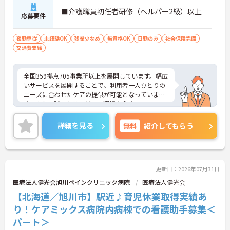
■介護職員初任者研修（ヘルパー2級）以上
応募要件
夜勤専従
未経験OK
残業少なめ
無資格OK
日勤のみ
社会保険完備
交通費支給
全国359拠点705事業所以上を展開しています。幅広
いサービスを展開することで、利用者一人ひとりの
ニーズに合わせたケアの提供が可能となっていま
す。また、職員もサービスの選択を含め、ライフス
タイルに合わせた働き方の選択肢が多くあります。
入社時研修はもちろん、サービス・職種ごとに研修
詳細を見る
無料
紹介してもらう
カリキュラムが整っており学び成長できる環境で
す。
ご興味のある方は面接対策ポイントなどお話致しま
すのでお気軽にお問い合わせください。
更新日：2026年07月31日
医療法人健光会旭川ペインクリニック病院
医療法人健光会
【北海道／旭川市】駅近♪育児休業取得実績あ
り！ケアミックス病院内病棟での看護助手募集＜
パート＞