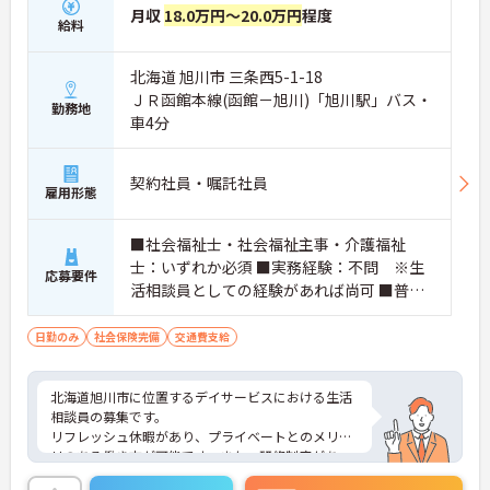
月収
18.0万円～20.0万円
程度
給料
北海道 旭川市 三条西5-1-18
ＪＲ函館本線(函館－旭川)「旭川駅」バス・
勤務地
車4分
契約社員・嘱託社員
雇用形態
■社会福祉士・社会福祉主事・介護福祉
士：いずれか必須 ■実務経験：不問 ※生
応募要件
活相談員としての経験があれば尚可 ■普通
自動車運転免許：必須
日勤のみ
社会保険完備
交通費支給
北海道旭川市に位置するデイサービスにおける生活
相談員の募集です。
リフレッシュ休暇があり、プライベートとのメリハ
リのある働き方が可能です。また、研修制度があ
り、働きながらスキルアップが目指せる環境です。