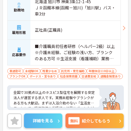
り組む体制が整っているため、「看取りのプロ」と
北海道 旭川市 神楽3条12-1-45
して他施設では得られない経験を積むことができま
ＪＲ函館本線(函館－旭川)「旭川駅」バス・
勤務地
す
車3分
【頑張りがしっかり給与・評価に反映される職場で
す】
・処遇改善手当78,000円、賞与は年2回＋処遇改善
正社員(正職員)
一時金も別途支給されています。
雇用形態
・入社半年でリーダーを任されたスタッフの実績が
あるなど、年次にかかわらず頑張りが評価され、キ
■介護職員初任者研修（ヘルパー2級）以上
ャリアアップを実現できる職場環境です
※介護未経験、ご経験の浅い方、ブランク
【働きやすい休日・残業面と、長く安心して働ける
応募要件
のある方可 ※生活支援（看護補助）業務か
福利厚生が魅力です】
・月9日公休に加え、夏季・冬季休暇各3日が確保さ
ら経験し、訪問介護員へのキャリアアップ
れており（年間休日113日）、オンオフのメリハリ
を目指せます
車通勤可
未経験OK
残業少なめ
託児所・育児補助
年間休日110日以上
をつけて働くことができます。
ブランクOK
ボーナス・賞与あり
社会保険完備
交通費支給
退職金制度あり
・全社平均残業月5時間程度と、業界平均を大きく
下回る少ない残業時間を実現しています
・退職金制度（勤続3年以上）・保育手当・育児短
全国で30拠点以上のホスピス型住宅を展開する安定
時間勤務・マインドフルネスプログラムなど、長期
法人が運営する求人です。実務未経験やブランクが
的に安心して働き続けるための制度が充実していま
ある方も大歓迎。まずは入浴介助のない「生活支援
す
員」として、環境整備や看護師の処置サポートなど
の業務からスタートし、無理なくホスピスケアの経
験を積むことができ、ゆくゆくは訪問介護員へステ
詳細を見る
無料
紹介してもらう
ップアップすることも可能です。残業は全社平均月5
時間程度と少なく、連続休暇の取得で支援金が支給