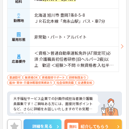
給料
北海道 旭川市 豊岡7条8-5-8
勤務地
ＪＲ石北本線「南永山駅」バス・車7分
非常勤・パート・アルバイト
雇用形態
＜資格＞普通自動車運転免許(AT限定可)必
須 介護職員初任者研修(旧ヘルパー2級)以
応募要件
上 歓迎 ＜経験＞不問 ※無資格者:入社半年
以内に会社負担で認知症介護基礎研修受講
車通勤可
無資格OK
資格取得サポート
研修制度あり
産休･育休･介護休暇取得実績あり
社会保険完備
交通費支給
大手福祉サービス企業での計画作成担当者兼介護職
員募集です！ご興味ある方には、面接対策ポイント
など、さらに詳細をお話しいたしますのでお気軽に
ご相談ください！
詳細を見る
無料
紹介してもらう