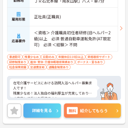
勤務地
ＪＲ石北本線「南永山駅」バス・車7分
正社員(正職員)
雇用形態
＜資格＞ 介護職員初任者研修(旧ヘルパー2
級)以上 必須 普通自動車運転免許(AT限定
応募要件
可) 必須 ＜経験＞ 不問
車通勤可
残業少なめ
日勤のみ
年間休日110日以上
資格取得サポート
研修制度あり
産休･育休･介護休暇取得実績あり
ボーナス・賞与あり
社会保険完備
交通費支給
退職金制度あり
在宅介護サービスにおける訪問入浴ヘルパー募集求
人です！
残業少なめ！法人独自の福利厚生が充実しており長
く安定して働ける環境です！
ご興味ある方には、面接対策ポイントなど、さらに
詳細をお話しいたしますのでお気軽にご相談くださ
詳細を見る
無料
紹介してもらう
い！