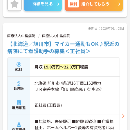
詳細を見る
無料
紹介してもらう
更新日：2026年08月05日
医療法人中島病院
医療法人中島病院
【北海道／旭川市】マイカー通勤もOK♪駅近の
病院にて看護助手の募集＜正社員＞
月収
19.0万円～22.3万円
程度
給料
北海道 旭川市 4条通16丁目1152番地
勤務地
ＪＲ宗谷本線「旭川四条駅」徒歩3分
正社員(正職員)
雇用形態
■無資格、未経験可 ■経験者歓迎 ■介護福
祉士、ホームヘルパー2級等の有資格者は尚
応募要件