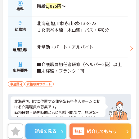
時給
1,075円
～
給料
北海道 旭川市 永山8条13-8-23
勤務地
ＪＲ宗谷本線「永山駅」バス・車8分
非常勤・パート・アルバイト
雇用形態
■介護職員初任者研修（ヘルパー2級）以上
応募要件
■未経験・ブランク：可
車通勤可
資格取得サポート
北海道旭川市に位置する住宅型有料老人ホームにお
ける介護職員の募集です。
勤務日数・勤務時間ともに相談可能です。無理なく
プライベートを大切にしながらご勤務いただけま
す。
ご興味のある方には、面接対策ポイントなど、さら
詳細を見る
無料
紹介してもらう
に詳細をご案内しますのでお気軽にご相談くださ