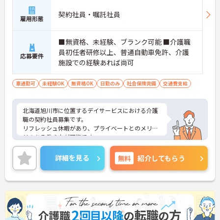
契約社員・嘱託社員
雇用形態
■無資格、未経験、ブランク可能 ■介護職
員初任者研修以上、普通自動車免許、介護
応募要件
施設での経験あれば尚可
車通勤可
未経験OK
無資格OK
日勤のみ
社会保険完備
交通費支給
北海道旭川市に位置するデイサービスにおける介護
職の契約社員募集です。
リフレッシュ休暇があり、プライベートとのメリハ
リのある働き方が可能です。
また研修制度や正社員登用制度もあり働きながらス
キルアップが目指せる環境です。
詳細を見る
無料
紹介してもらう
ご興味のある方には、面接対策ポイントなど、さら
に詳細をご案内しますのでお気軽にご相談くださ
い！