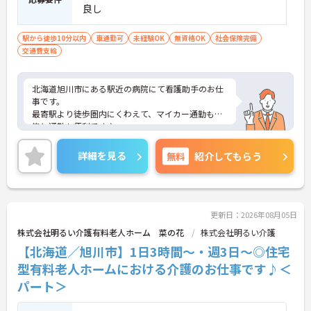
良し
駅から徒歩10分以内
車通勤可
未経験OK
無資格OK
社会保険完備
交通費支給
北海道旭川市にある駅近の病院にて看護助手のお仕
事です。
最寄駅より徒歩圏内にくわえて、マイカー通勤も可
能と通勤も便利です♪
ご興味ある方には、面接対策ポイントなど、さらに
詳細をお話しいたしますのでお気軽にご相談くださ
詳細を見る
無料
紹介してもらう
い。
更新日：2026年08月05日
株式会社明るい介護有料老人ホーム 菜の花
株式会社明るい介護
【北海道／旭川市】1日3時間～・週3日～◎住宅
型有料老人ホームにおける介護のお仕事です♪＜
パート＞