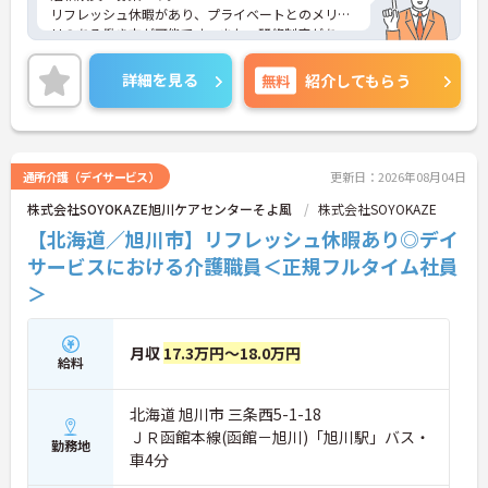
リフレッシュ休暇があり、プライベートとのメリハ
リのある働き方が可能です。また、研修制度があ
り、働きながらスキルアップが目指せる環境です。
ご興味のある方には、面接対策ポイントなど、さら
詳細を見る
無料
紹介してもらう
に詳細をご案内しますのでお気軽にご相談くださ
い！
通所介護（デイサービス）
更新日：2026年08月04日
株式会社SOYOKAZE旭川ケアセンターそよ風
株式会社SOYOKAZE
【北海道／旭川市】リフレッシュ休暇あり◎デイ
サービスにおける介護職員＜正規フルタイム社員
＞
月収
17.3万円～18.0万円
給料
北海道 旭川市 三条西5-1-18
ＪＲ函館本線(函館－旭川)「旭川駅」バス・
勤務地
車4分