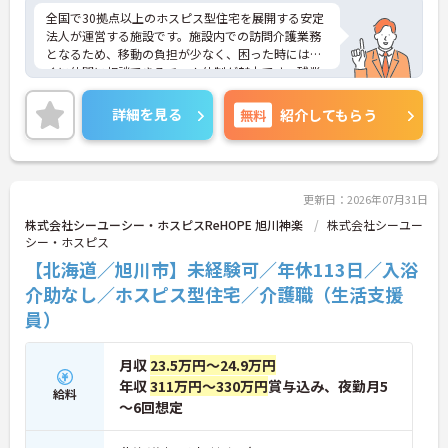
全国で30拠点以上のホスピス型住宅を展開する安定
法人が運営する施設です。施設内での訪問介護業務
となるため、移動の負担が少なく、困った時にはす
ぐに仲間に相談できるチーム体制が魅力です。残業
は全社平均残業月5時間程度と少なく、3日以上の連
続休暇で支援金が支給される独自の制度や、美容皮
詳細を見る
無料
紹介してもらう
膚科などの割引が受けられる福利厚生も充実してい
ます。ホスピスケアが初めてでも、充実した入社時
研修と資格取得支援制度を活用し、専門性を高めな
がらご自身のキャリアアップを目指すことができま
す。ご入居者さまの生きる喜びに寄り添いながらチ
更新日：2026年07月31日
ームで協力しながらより良いケアを提供したい方に
株式会社シーユーシー・ホスピスReHOPE 旭川神楽
株式会社シーユー
ぴったりの環境です。
シー・ホスピス
【北海道／旭川市】未経験可／年休113日／入浴
★おすすめPOINT★
【「看取り・難病ケアのプロ」として成長できる環
介助なし／ホスピス型住宅／介護職（生活支援
境が整っています】
員）
・がん末期・神経難病の方に特化したホスピス型住
宅ならではの専門的なスキルを、日常業務の中で習
得することができます
月収
23.5万円～24.9万円
・入社時は先輩スタッフの同行訪問からスタートす
年収
311万円～330万円
賞与込み、夜勤月5
給料
るため、訪問介護未経験の方も安心して業務に慣れ
～6回想定
ることができます
・訪問診療医と24時間連携し、チームで看取りに取