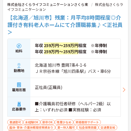
株式会社さくらライフコミュニケーションさくら東
株式会社さくらラ
イフコミュニケーション
【北海道／旭川市】残業：月平均8時間程度◎介
護付き有料老人ホームにて介護職募集♪＜正社員
＞
年収
259万円～259万円
程度 ※年俸制
給料
年収
259万円～259万円
程度 ※年俸制
北海道 旭川市 豊岡7条4-1-6
勤務地
ＪＲ宗谷本線「旭川四条駅」バス・車6分
正社員(正職員)
雇用形態
■介護職員初任者研修（ヘルパー2級）以
応募要件
上：いずれか必須 ■実務経験：必須
車通勤可
未経験OK
新卒OK
残業少なめ
資格取得サポート
産休･育休･介護休暇取得実績あり
夏～秋入職可
社会保険完備
交通費支給