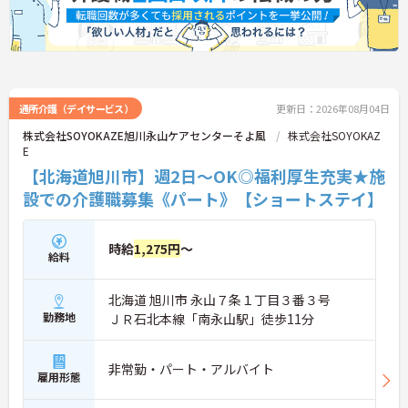
通所介護（デイサービス）
更新日：2026年08月04日
株式会社SOYOKAZE旭川永山ケアセンターそよ風
株式会社SOYOKAZ
E
【北海道旭川市】週2日～OK◎福利厚生充実★施
設での介護職募集《パート》【ショートステイ】
時給
1,275円
～
給料
北海道 旭川市 永山７条１丁目３番３号
勤務地
ＪＲ石北本線「南永山駅」徒歩11分
非常勤・パート・アルバイト
雇用形態