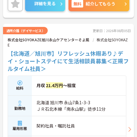
ご興味のある方には、面接対策ポイントなど、さら
詳細を見る
無料
紹介してもらう
に詳細をご案内しますのでお気軽にご相談くださ
い！
通所介護（デイサービス）
更新日：2026年08月05日
株式会社SOYOKAZE旭川永山ケアセンターそよ風
株式会社SOYOKAZ
E
【北海道／旭川市】リフレッシュ休暇あり♪デ
イ・ショートステイにて生活相談員募集＜正規フ
ルタイム社員＞
月収
21.4万円
～程度
給料
北海道 旭川市 永山7条1-3-3
勤務地
ＪＲ石北本線「南永山駅」徒歩11分
契約社員・嘱託社員
雇用形態