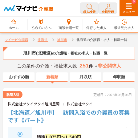
0
0
求人検索
会員登録
メニュー
ホーム
初めての方へ
面談会場一覧
保存した求人
最近見た求人
マイナビ介護職
北海道
旭川市
北海道の介護職・求人・転職一覧
旭川市(北海道)
の介護職・福祉の求人・転職一覧
251
この条件の介護・福祉求人数
非公開求人
件 ＋
おすすめ順
新着順
月収順
年収順
訪問入浴
更新日：2026年08月06日
株式会社ツクイツクイ旭川豊岡
株式会社ツクイ
【北海道／旭川市】 訪問入浴での介護員の募集
です《パート》
時給
1,075円～1,549円