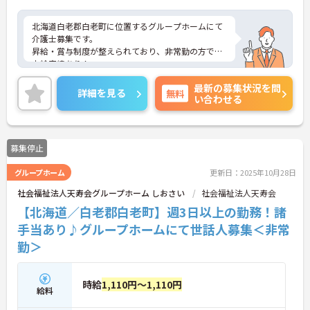
北海道白老郡白老町に位置するグループホームにて
介護士募集です。
昇給・賞与制度が整えられており、非常勤の方でも
支給実績あり！
頑張る職員にしっかりと還元されています。
最新の募集状況を問
ご興味のある方には、面接対策ポイントなど、さら
詳細を見る
無料
い合わせる
に詳細をお話いたしますので、お気軽にご相談くだ
さい。
募集停止
グループホーム
更新日：2025年10月28日
社会福祉法人天寿会グループホーム しおさい
社会福祉法人天寿会
【北海道／白老郡白老町】週3日以上の勤務！諸
手当あり♪グループホームにて世話人募集＜非常
勤＞
時給
1,110円～1,110円
給料