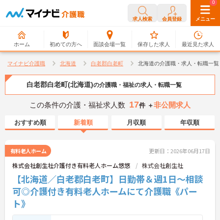
0
0
求人検索
会員登録
メニュー
ホーム
初めての方へ
面談会場一覧
保存した求人
最近見た求人
マイナビ介護職
北海道
白老郡白老町
北海道の介護職・求人・転職一覧
白老郡白老町(北海道)
の介護職・福祉の求人・転職一覧
17
この条件の介護・福祉求人数
非公開求人
件 ＋
おすすめ順
新着順
月収順
年収順
有料老人ホーム
更新日：2026年06月17日
株式会社創生社介護付き有料老人ホーム悠悠
株式会社創生社
【北海道／白老郡白老町】日勤帯＆週1日～相談
可◎介護付き有料老人ホームにて介護職《パー
ト》