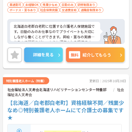
車通勤可
未経験OK
残業少なめ
日勤のみ
研修制度あり
ボーナス・賞与あり
社会保険完備
交通費支給
退職金制度あり
北海道白老郡白老町に位置する介護老人保健施設で
す。日勤のみのお仕事なのでプライベートも大切に
しながら働くことができます。昇給・賞与の実績も
あるので頑張りがしっかりと評価される環境です。
ご興味をお持ちの方はお気軽にお問い合わせくださ
い。
詳細を見る
無料
紹介してもらう
特別養護老人ホーム（特養）
更新日：2025年10月28日
社会福祉法人天寿会北海道リハビリテーションセンター特養部
社会
福祉法人天寿会
【北海道／白老郡白老町】資格経験不問／残業少
なめ◎特別養護老人ホームにて介護士の募集です
★