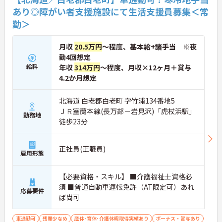
あり◎障がい者支援施設にて生活支援員募集＜常
勤＞
月収
20.5万円
～程度、基本給+諸手当 ※夜
勤4回想定
給料
年収
314万円
～程度、月収×12ヶ月＋賞与
4.2か月想定
北海道 白老郡白老町 字竹浦134番地5
ＪＲ室蘭本線(長万部－岩見沢)「虎杖浜駅」
勤務地
徒歩23分
正社員(正職員)
雇用形態
【必要資格・スキル】 ■介護福祉士資格必
須 ■普通自動車運転免許（AT限定可）あれ
応募要件
ば尚可
車通勤可
残業少なめ
産休･育休･介護休暇取得実績あり
ボーナス・賞与あり