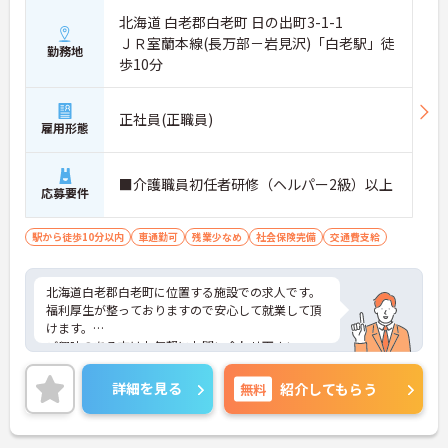
北海道 白老郡白老町 日の出町3-1-1
ＪＲ室蘭本線(長万部－岩見沢)「白老駅」徒
勤務地
歩10分
正社員(正職員)
雇用形態
■介護職員初任者研修（ヘルパー2級）以上
応募要件
駅から徒歩10分以内
車通勤可
残業少なめ
社会保険完備
交通費支給
北海道白老郡白老町に位置する施設での求人です。
福利厚生が整っておりますので安心して就業して頂
けます。
ご興味のある方はお気軽にお問い合わせ下さい。
詳細を見る
無料
紹介してもらう