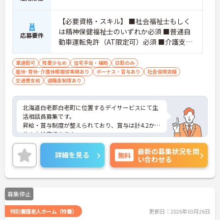
【必要資格・スキル】 ■社会福祉士もしく
は精神保健福祉士のいずれか必須 ■普通自
応募要件
動車運転免許（AT限定可）必須 ■介護支援
専門員（ケアマネジャー）あれば尚可
車通勤可
残業少なめ
住宅手当・補助
日勤のみ
産休･育休･介護休暇取得実績あり
ボーナス・賞与あり
社会保険完備
交通費支給
退職金制度あり
北海道白老郡白老町に位置するデイサービスにて生
活相談員募集です。
昇給・賞与制度が整えられており、賞与は計4.2か月
分の支給実績あり！
頑張る職員にしっかりと還元されています。
最新の募集状況を問
ご興味のある方には、面接対策ポイントなど、さら
詳細を見る
無料
い合わせる
に詳細をお話いたしますので、お気軽にご相談くだ
さい。
募集停止
特別養護老人ホーム（特養）
更新日：2026年03月26日