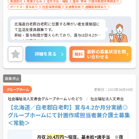
車通勤可
残業少なめ
住宅手当・補助
産休･育休･介護休暇取得実績あり
ボーナス・賞与あり
社会保険完備
交通費支給
退職金制度あり
北海道白老郡白老町に位置する障がい者支援施設に
て生活支援員募集です。
昇給・賞与制度が整えられており、賞与は計4.2か月
分の支給実績あり！
頑張る職員にしっかりと還元されています。
最新の募集状況を問
ご興味のある方には、面接対策ポイントなど、さら
詳細を見る
無料
い合わせる
に詳細をお話いたしますので、お気軽にご相談くだ
さい。
募集停止
グループホーム
更新日：2025年06月04日
社会福祉法人天寿会グループホーム いたどり
社会福祉法人天寿会
【北海道／白老郡白老町】賞与4.2か月分実績◎
グループホームにて計画作成担当者兼介護士募集
＜常勤＞
月収
20.4万円
～程度、基本給+諸手当 ※夜