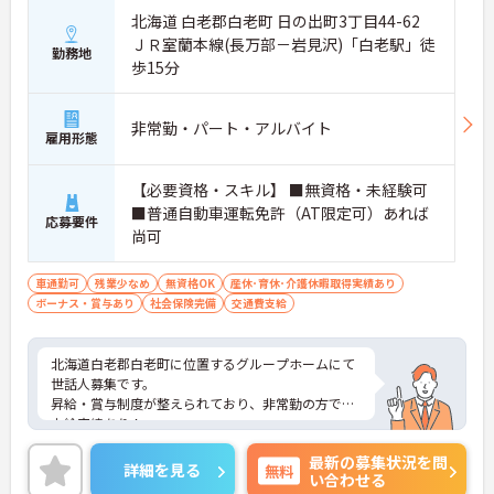
北海道 白老郡白老町 日の出町3丁目44-62
ＪＲ室蘭本線(長万部－岩見沢)「白老駅」徒
勤務地
歩15分
非常勤・パート・アルバイト
雇用形態
【必要資格・スキル】 ■無資格・未経験可
■普通自動車運転免許（AT限定可）あれば
応募要件
尚可
車通勤可
残業少なめ
無資格OK
産休･育休･介護休暇取得実績あり
ボーナス・賞与あり
社会保険完備
交通費支給
北海道白老郡白老町に位置するグループホームにて
世話人募集です。
昇給・賞与制度が整えられており、非常勤の方でも
支給実績あり！
頑張る職員にしっかりと還元されています。
最新の募集状況を問
ご興味のある方には、面接対策ポイントなど、さら
詳細を見る
無料
い合わせる
に詳細をお話いたしますので、お気軽にご相談くだ