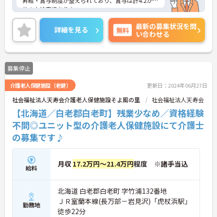
昇給・賞与制度が整えられており、賞与は計4.2か月
分の支給実績あり！
頑張る職員にしっかりと還元されています。
最新の募集状況を問
ご興味のある方には、面接対策ポイントなど、さら
詳細を見る
無料
い合わせる
に詳細をお話いたしますので、お気軽にご相談くだ
さい。
募集停止
介護老人保健施設（老健）
更新日：2024年06月27日
社会福祉法人天寿会介護老人保健施設そよ風の里
社会福祉法人天寿会
【北海道／白老郡白老町】残業少なめ／資格経験
不問◎ユニット型の介護老人保健施設にて介護士
の募集です♪
月収
17.2万円～21.4万円
程度 ※諸手当込
給料
北海道 白老郡白老町 字竹浦132番地
ＪＲ室蘭本線(長万部－岩見沢)「虎杖浜駅」
勤務地
徒歩22分