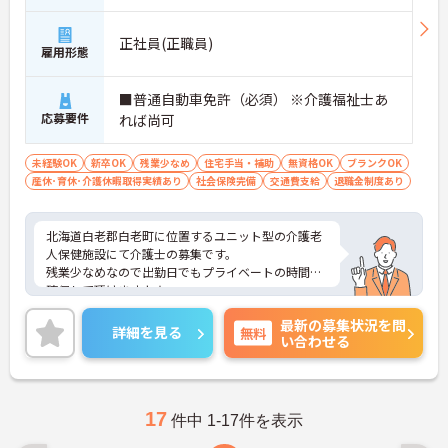
正社員(正職員)
雇用形態
■普通自動車免許（必須） ※介護福祉士あ
応募要件
れば尚可
未経験OK
新卒OK
残業少なめ
住宅手当・補助
無資格OK
ブランクOK
産休･育休･介護休暇取得実績あり
社会保険完備
交通費支給
退職金制度あり
北海道白老郡白老町に位置するユニット型の介護老
人保健施設にて介護士の募集です。
残業少なめなので出勤日でもプライベートの時間を
確保して頂けますよ★
また今回の募集は資格・経験不問◎経験者の方はも
最新の募集状況を問
ちろん、これから頑張りたい、チャレンジしたいと
詳細を見る
無料
い合わせる
いう方にもオススメの求人です。
福利厚生が整っていますので、安心してご就業して
いただけます！
ご興味のある方は、お気軽にお問い合わせくださ
い。
17
件中 1-17件を表示