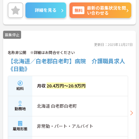
ご興味ある方には、面接対策ポイントなど、さらに
最新の募集状況を問
詳細をお話しいたしますのでお気軽にご相談くださ
詳細を見る
無料
い合わせる
い！
募集停止
更新日：2025年11月27日
名称非公開 ※詳細はお問合せください
【北海道／白老郡白老町】病院 介護職員求人
《日勤》
月収
20.4万円～20.9万円
給料
北海道 白老郡白老町
勤務地
非常勤・パート・アルバイト
雇用形態