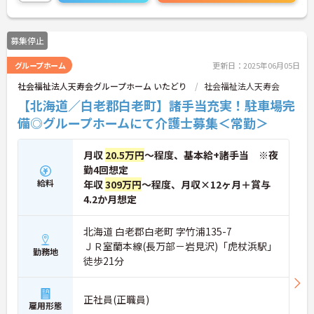
さい。
募集停止
グループホーム
更新日：2025年06月05日
社会福祉法人天寿会グループホーム いたどり
社会福祉法人天寿会
【北海道／白老郡白老町】諸手当充実！駐車場完
備◎グループホームにて介護士募集＜常勤＞
月収
20.5万円
～程度、基本給+諸手当 ※夜
勤4回想定
給料
年収
309万円
～程度、月収×12ヶ月＋賞与
4.2か月想定
北海道 白老郡白老町 字竹浦135-7
ＪＲ室蘭本線(長万部－岩見沢)「虎杖浜駅」
勤務地
徒歩21分
正社員(正職員)
雇用形態