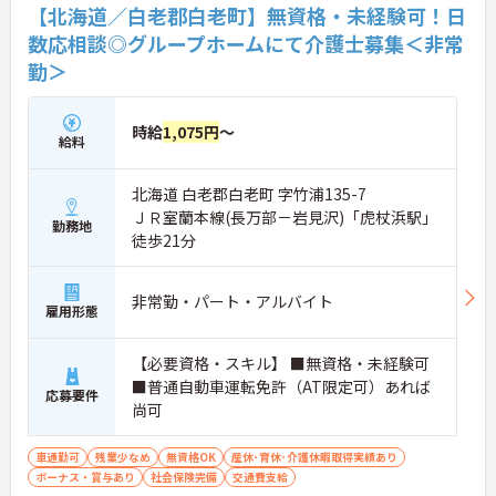
【北海道／白老郡白老町】無資格・未経験可！日
数応相談◎グループホームにて介護士募集＜非常
勤＞
時給
1,075円
～
給料
北海道 白老郡白老町 字竹浦135-7
ＪＲ室蘭本線(長万部－岩見沢)「虎杖浜駅」
勤務地
徒歩21分
非常勤・パート・アルバイト
雇用形態
【必要資格・スキル】 ■無資格・未経験可
■普通自動車運転免許（AT限定可）あれば
応募要件
尚可
車通勤可
残業少なめ
無資格OK
産休･育休･介護休暇取得実績あり
ボーナス・賞与あり
社会保険完備
交通費支給