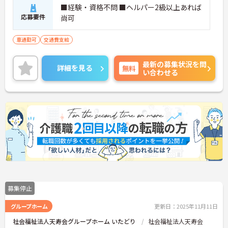
■経験・資格不問 ■ヘルパー2級以上あれば
応募要件
尚可
車通勤可
交通費支給
最新の募集状況を問
詳細を見る
無料
い合わせる
募集停止
グループホーム
更新日：2025年11月11日
社会福祉法人天寿会グループホーム いたどり
社会福祉法人天寿会