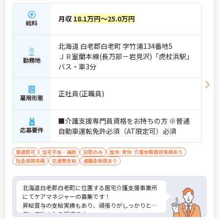
月収
18.1万円～25.0万円
給料
北海道 白老郡白老町 字竹浦134番地5
ＪＲ室蘭本線(長万部－岩見沢)「虎杖浜駅」
勤務地
バス・車3分
正社員(正職員)
雇用形態
■介護支援専門員資格をお持ちの方 ※普通
応募要件
自動車運転免許必須（AT限定可）必須
車通勤可
住宅手当・補助
日勤のみ
産休･育休･介護休暇取得実績あり
社会保険完備
交通費支給
退職金制度あり
北海道白老郡白老町に位置する居宅介護支援事業所
にてケアマネジャーの募集です！
昇給賞与の支給実績もあり、頑張りがしっかりと評
価に反映される環境です。