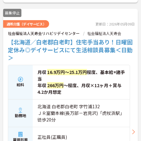
募集停止
通所介護（デイサービス）
更新日：2026年05月09日
社会福祉法人天寿会リハビリデイセンター
社会福祉法人天寿会
【北海道／白老郡白老町】住宅手当あり！日曜固
定休み◎デイサービスにて生活相談員募集＜日勤
＞
月収
16.9万円～25.1万円
程度、基本給+諸手
当
給料
年収
266万円
～程度、月収×12ヶ月＋賞与
4.2か月想定
北海道 白老郡白老町 字竹浦132
ＪＲ室蘭本線(長万部－岩見沢)「虎杖浜駅」
勤務地
徒歩20分
正社員(正職員)
雇用形態