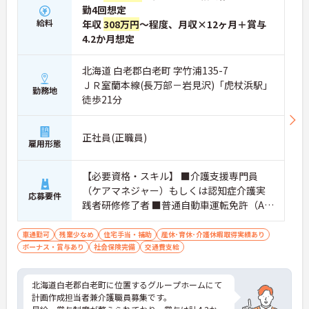
勤4回想定
給料
年収
308万円
～程度、月収×12ヶ月＋賞与
4.2か月想定
北海道 白老郡白老町 字竹浦135-7
ＪＲ室蘭本線(長万部－岩見沢)「虎杖浜駅」
勤務地
徒歩21分
正社員(正職員)
雇用形態
【必要資格・スキル】 ■介護支援専門員
（ケアマネジャー）もしくは認知症介護実
応募要件
践者研修修了者 ■普通自動車運転免許（AT
限定可）必須 ■介護福祉士資格あれば尚可
車通勤可
残業少なめ
住宅手当・補助
産休･育休･介護休暇取得実績あり
ボーナス・賞与あり
社会保険完備
交通費支給
北海道白老郡白老町に位置するグループホームにて
計画作成担当者兼介護職員募集です。