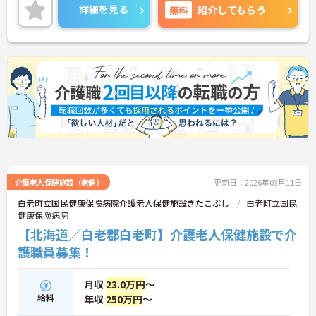
詳細を見る
無料
紹介してもらう
介護老人保健施設（老健）
更新日：2026年03月11日
白老町立国民健康保険病院介護老人保健施設きたこぶし
白老町立国民
健康保険病院
【北海道／白老郡白老町】介護老人保健施設で介
護職員募集！
月収
23.0万円
～
給料
年収
250万円
～