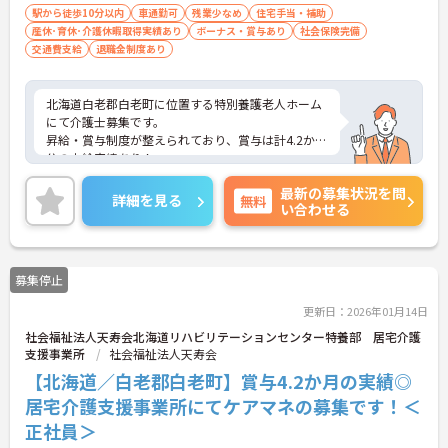
駅から徒歩10分以内
車通勤可
残業少なめ
住宅手当・補助
産休･育休･介護休暇取得実績あり
ボーナス・賞与あり
社会保険完備
交通費支給
退職金制度あり
北海道白老郡白老町に位置する特別養護老人ホーム
にて介護士募集です。
昇給・賞与制度が整えられており、賞与は計4.2か月
分の支給実績あり！
頑張る職員にしっかりと還元されています。
最新の募集状況を問
ご興味のある方には、面接対策ポイントなど、さら
詳細を見る
無料
い合わせる
に詳細をお話いたしますので、お気軽にご相談くだ
さい。
募集停止
更新日：2026年01月14日
社会福祉法人天寿会北海道リハビリテーションセンター特養部 居宅介護
支援事業所
社会福祉法人天寿会
【北海道／白老郡白老町】賞与4.2か月の実績◎
居宅介護支援事業所にてケアマネの募集です！＜
正社員＞