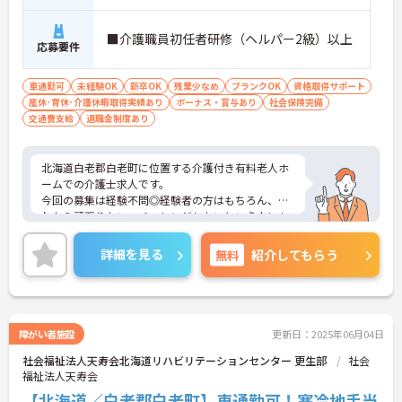
■介護職員初任者研修（ヘルパー2級）以上
応募要件
車通勤可
未経験OK
新卒OK
残業少なめ
ブランクOK
資格取得サポート
産休･育休･介護休暇取得実績あり
ボーナス・賞与あり
社会保険完備
交通費支給
退職金制度あり
北海道白老郡白老町に位置する介護付き有料老人ホ
ームでの介護士求人です。
今回の募集は経験不問◎経験者の方はもちろん、こ
れから頑張りたい、チャレンジしたいという方にも
オススメの求人です。
残業少なめなので出勤日でもプライベートの時間を
詳細を見る
無料
紹介してもらう
確保して頂けますよ★
また福利厚生が整っておりますので安心して就業し
て頂けます♪
ご興味のある方はお気軽にお問い合わせ下さい。
障がい者施設
更新日：2025年06月04日
社会福祉法人天寿会北海道リハビリテーションセンター 更生部
社会
福祉法人天寿会
【北海道／白老郡白老町】車通勤可！寒冷地手当