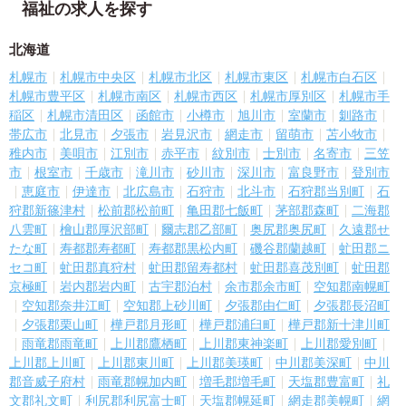
福祉の求人を探す
北海道
札幌市
札幌市中央区
札幌市北区
札幌市東区
札幌市白石区
札幌市豊平区
札幌市南区
札幌市西区
札幌市厚別区
札幌市手
稲区
札幌市清田区
函館市
小樽市
旭川市
室蘭市
釧路市
帯広市
北見市
夕張市
岩見沢市
網走市
留萌市
苫小牧市
稚内市
美唄市
江別市
赤平市
紋別市
士別市
名寄市
三笠
市
根室市
千歳市
滝川市
砂川市
深川市
富良野市
登別市
恵庭市
伊達市
北広島市
石狩市
北斗市
石狩郡当別町
石
狩郡新篠津村
松前郡松前町
亀田郡七飯町
茅部郡森町
二海郡
八雲町
檜山郡厚沢部町
爾志郡乙部町
奥尻郡奥尻町
久遠郡せ
たな町
寿都郡寿都町
寿都郡黒松内町
磯谷郡蘭越町
虻田郡ニ
セコ町
虻田郡真狩村
虻田郡留寿都村
虻田郡喜茂別町
虻田郡
京極町
岩内郡岩内町
古宇郡泊村
余市郡余市町
空知郡南幌町
空知郡奈井江町
空知郡上砂川町
夕張郡由仁町
夕張郡長沼町
夕張郡栗山町
樺戸郡月形町
樺戸郡浦臼町
樺戸郡新十津川町
雨竜郡雨竜町
上川郡鷹栖町
上川郡東神楽町
上川郡愛別町
上川郡上川町
上川郡東川町
上川郡美瑛町
中川郡美深町
中川
郡音威子府村
雨竜郡幌加内町
増毛郡増毛町
天塩郡豊富町
礼
文郡礼文町
利尻郡利尻富士町
天塩郡幌延町
網走郡美幌町
網