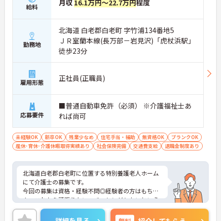
月収
16.1万円～22.7万円
程度
給料
北海道 白老郡白老町 字竹浦134番地5
ＪＲ室蘭本線(長万部－岩見沢)「虎杖浜駅」
勤務地
徒歩23分
正社員(正職員)
雇用形態
■普通自動車免許（必須） ※介護福祉士あ
応募要件
れば尚可
未経験OK
新卒OK
残業少なめ
住宅手当・補助
無資格OK
ブランクOK
産休･育休･介護休暇取得実績あり
社会保険完備
交通費支給
退職金制度あり
北海道白老郡白老町に位置する特別養護老人ホーム
にて介護士の募集です。
今回の募集は資格・経験不問◎経験者の方はもちろ
ん、これから頑張りたい、チャレンジしたいという
方にもオススメの求人です◎
残業少なめなので出勤日でもプライベートの時間を
詳細を見る
無料