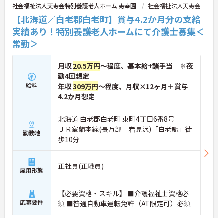
社会福祉法人天寿会特別養護老人ホーム 寿幸園
社会福祉法人天寿会
【北海道／白老郡白老町】賞与4.2か月分の支給
実績あり！特別養護老人ホームにて介護士募集＜
常勤＞
月収
20.5万円
～程度、基本給+諸手当 ※夜
勤4回想定
給料
年収
309万円
～程度、月収×12ヶ月＋賞与
4.2か月想定
北海道 白老郡白老町 東町4丁目6番8号
ＪＲ室蘭本線(長万部－岩見沢)「白老駅」徒
勤務地
歩10分
正社員(正職員)
雇用形態
【必要資格・スキル】 ■介護福祉士資格必
応募要件
須 ■普通自動車運転免許（AT限定可）必須