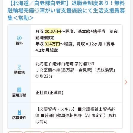
【北海道／白老郡白老町】退職金制度あり！無料
駐輪場完備◎障がい者支援施設にて生活支援員募
集＜常勤＞
月収
20.5万円
～程度、基本給+諸手当 ※夜
勤4回想定
給料
年収
314万円
～程度、月収×12ヶ月＋賞与
4.2か月想定
北海道 白老郡白老町 字竹浦133
ＪＲ室蘭本線(長万部－岩見沢)「虎杖浜駅」
勤務地
徒歩23分
正社員(正職員)
雇用形態
【必要資格・スキル】 ■介護福祉士資格必
須 ■普通自動車運転免許（AT限定可）あれ
応募要件
ば尚可