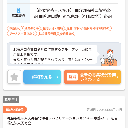
【必要資格・スキル】 ■介護福祉士資格必
応募要件
須 ■普通自動車運転免許（AT限定可）必須
車通勤可
残業少なめ
住宅手当・補助
産休･育休･介護休暇取得実績あり
ボーナス・賞与あり
社会保険完備
交通費支給
北海道白老郡白老町に位置するグループホームにて
介護士募集です。
昇給・賞与制度が整えられており、賞与は計4.2か月
分の支給実績あり！
頑張る職員にしっかりと還元されています。
最新の募集状況を問
ご興味のある方には、面接対策ポイントなど、さら
詳細を見る
無料
い合わせる
に詳細をお話いたしますので、お気軽にご相談くだ
さい。
募集停止
障がい者施設
更新日：2025年06月04日
社会福祉法人天寿会北海道リハビリテーションセンター 療護部
社会
福祉法人天寿会