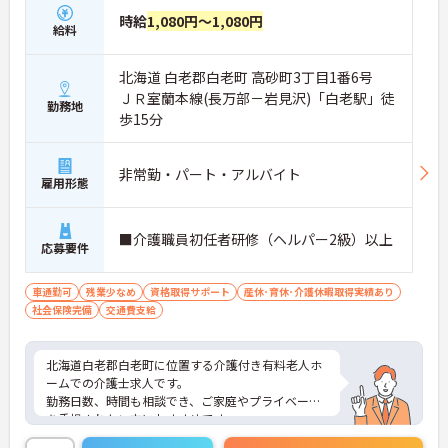
時給
1,080円～1,080円
給料
北海道 白老郡白老町 高砂町3丁目1番6号
ＪＲ室蘭本線(長万部－岩見沢)「白老駅」徒
勤務地
歩15分
非常勤・パート・アルバイト
雇用形態
■介護職員初任者研修（ヘルパー2級）以上
応募要件
車通勤可
残業少なめ
資格取得サポート
産休･育休･介護休暇取得実績あり
社会保険完備
交通費支給
北海道白老郡白老町に位置する介護付き有料老人ホ
ームでの介護士求人です。
勤務日数、時間も相談でき、ご家庭やプライベート
を重視されたい方におすすめです。
ご興味のある方はお気軽にお問い合わせ下さい。