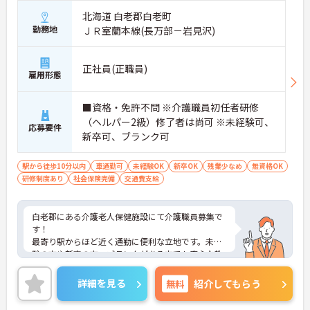
北海道 白老郡白老町
勤務地
ＪＲ室蘭本線(長万部－岩見沢)
正社員(正職員)
雇用形態
■資格・免許不問 ※介護職員初任者研修
（ヘルパー2級）修了者は尚可 ※未経験可、
応募要件
新卒可、ブランク可
駅から徒歩10分以内
車通勤可
未経験OK
新卒OK
残業少なめ
無資格OK
研修制度あり
社会保険完備
交通費支給
白老郡にある介護老人保健施設にて介護職員募集で
す！
最寄り駅からほど近く通勤に便利な立地です。未経
験の方や新卒の方、ブランクがある方でも安心な教
育制度をとっており、入職後の数ヶ月は1人1人に教
育担当つき、親身に教えてくれます。また、施設内
詳細を見る
無料
紹介してもらう
の風通しの良い雰囲気も魅力の1つです。ご興味のあ
る方はお気軽にお問い合わせ下さいませ。