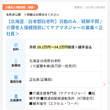
介護老人保健施設（老健）
更新日：2025年12月08日
名称非公開 ※詳細はお問合せください
【北海道／白老郡白老町】日勤のみ／経験不問♪
介護老人保健施設にてケアマネジャーの募集＜正
社員＞
月収
20.2万円～34.2万円
程度※諸手当込
給料
北海道 白老郡白老町
勤務地
ＪＲ室蘭本線(長万部－岩見沢)
正社員(正職員)
雇用形態
■介護支援専門員（ケアマネジャー） ■経
験不問 ■普通自動車運転免許（AT限定可）
応募要件
■基本操作（エクセル・ワード）