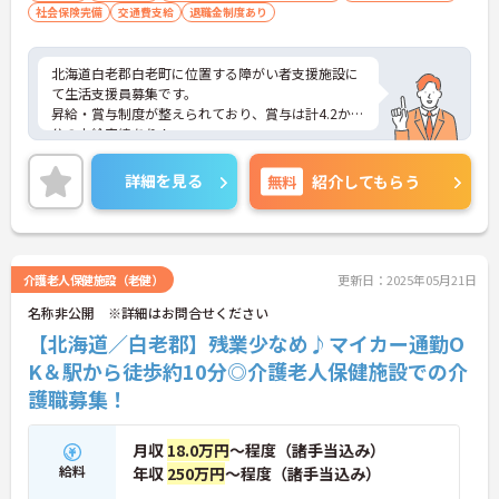
社会保険完備
交通費支給
退職金制度あり
北海道白老郡白老町に位置する障がい者支援施設に
て生活支援員募集です。
昇給・賞与制度が整えられており、賞与は計4.2か月
分の支給実績あり！
頑張る職員にしっかりと還元されています。
ご興味のある方には、面接対策ポイントなど、さら
詳細を見る
無料
紹介してもらう
に詳細をお話いたしますので、お気軽にご相談くだ
さい。
介護老人保健施設（老健）
更新日：2025年05月21日
名称非公開 ※詳細はお問合せください
【北海道／白老郡】残業少なめ♪マイカー通勤O
K＆駅から徒歩約10分◎介護老人保健施設での介
護職募集！
月収
18.0万円
～程度（諸手当込み）
給料
年収
250万円
～程度（諸手当込み）