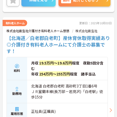
紹介してもらう
確保して頂けますよ★
また福利厚生が整っていますので、安心してご就業
していただけます。
ご興味ある方には、面接対策ポイントなど、さらに
詳細をお話しいたしますのでお気軽にご相談くださ
有料老人ホーム
更新日：2025年10月03日
い。
株式会社創生社介護付き有料老人ホーム悠悠
株式会社創生社
【北海道／白老郡白老町】産休育休取得実績あり
◎介護付き有料老人ホームにて介護士の募集で
す！
月収
19.5万円～19.6万円
程度 夜勤5回分含
む
給料
年収
254万円～255万円
程度 諸手当込
北海道 白老郡白老町 高砂町3丁目1番6号
ＪＲ室蘭本線(長万部－岩見沢)「白老駅」徒
勤務地
歩15分
正社員(正職員)
雇用形態