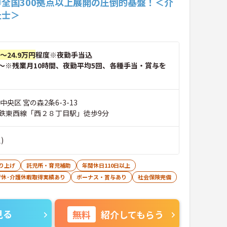
◎全国300拠点以上展開の圧倒的基盤！＜介
祉士＞
円～24.9万円
程度※夜勤手当込
～※残業月10時間、夜勤平均5回、各種手当・賞与を
中央区 宮の森2条6-3-13
鉄東西線「西２８丁目駅」徒歩9分
)
り上げ
託児所・育児補助
年間休日110日以上
育休･介護休暇取得実績あり
ボーナス・賞与あり
社会保険完備
見る
無料
紹介してもらう