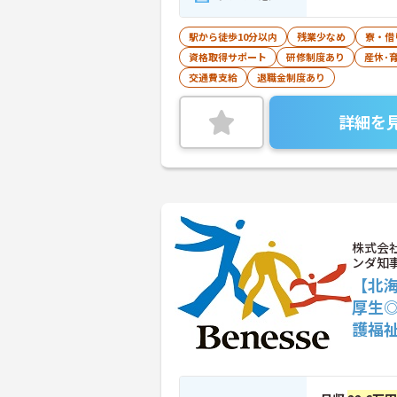
駅から徒歩10分以内
残業少なめ
寮・借
資格取得サポート
研修制度あり
産休･
交通費支給
退職金制度あり
詳細を
株式会
ンダ知
【北
厚生
護福