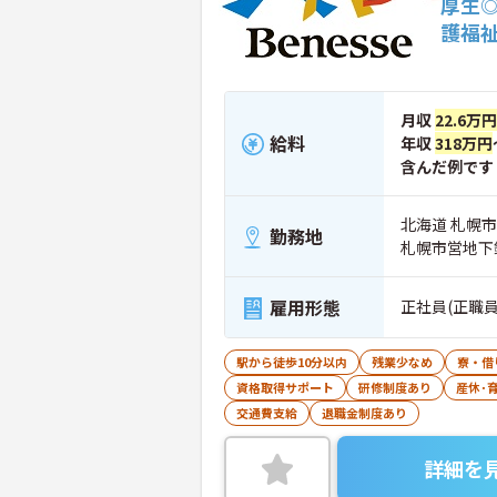
厚生
護福
月収
22.6万
給料
年収
318万円
含んだ例です
北海道 札幌市
勤務地
札幌市営地下
雇用形態
正社員(正職員
駅から徒歩10分以内
残業少なめ
寮・借
資格取得サポート
研修制度あり
産休･
交通費支給
退職金制度あり
詳細を