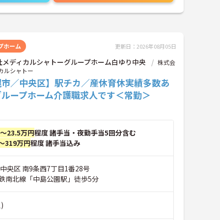
プホーム
更新日：2026年08月05日
社メディカルシャトーグループホーム白ゆり中央
株式会
カルシャトー
幌市／中央区】駅チカ／産休育休実績多数あ
グループホーム介護職求人です＜常勤＞
円～23.5万円
程度 諸手当・夜勤手当5回分含む
～319万円
程度 諸手当込み
中央区 南9条西7丁目1番28号
鉄南北線「中島公園駅」徒歩5分
)