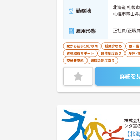
北海道 札幌市中
勤務地
札幌市電山鼻
雇用形態
正社員(正職員
駅から徒歩10分以内
残業少なめ
寮・借
資格取得サポート
研修制度あり
産休･
交通費支給
退職金制度あり
詳細を
株式会
ンダ宮
【北