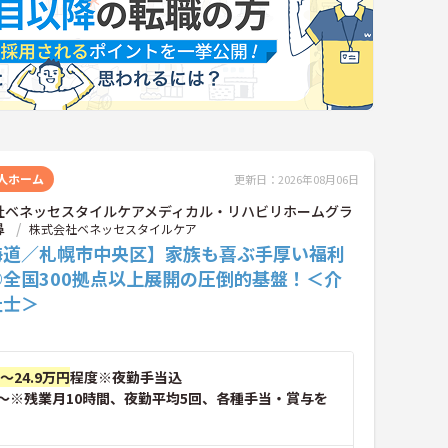
人ホーム
更新日：2026年08月06日
社ベネッセスタイルケアメディカル・リハビリホームグラ
鼻
株式会社ベネッセスタイルケア
海道／札幌市中央区】家族も喜ぶ手厚い福利
◎全国300拠点以上展開の圧倒的基盤！＜介
祉士＞
円～24.9万円
程度※夜勤手当込
～※残業月10時間、夜勤平均5回、各種手当・賞与を