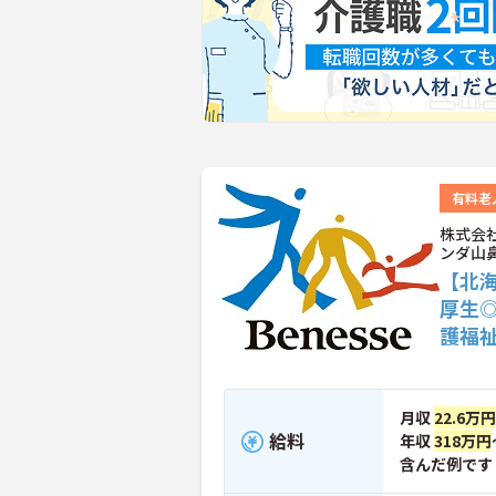
有料老
株式会
ンダ山
【北
厚生
護福
月収
22.6万
給料
年収
318万円
含んだ例です