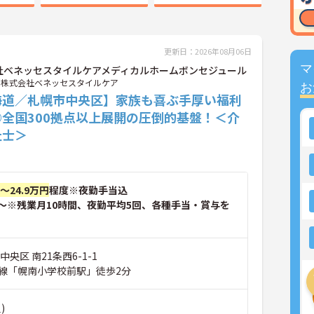
更新日：2026年08月06日
マ
社ベネッセスタイルケアメディカルホームボンセジュール
株式会社ベネッセスタイルケア
お
海道／札幌市中央区】家族も喜ぶ手厚い福利
◎全国300拠点以上展開の圧倒的基盤！＜介
祉士＞
円～24.9万円
程度※夜勤手当込
～※残業月10時間、夜勤平均5回、各種手当・賞与を
央区 南21条西6-1-1
線「幌南小学校前駅」徒歩2分
)