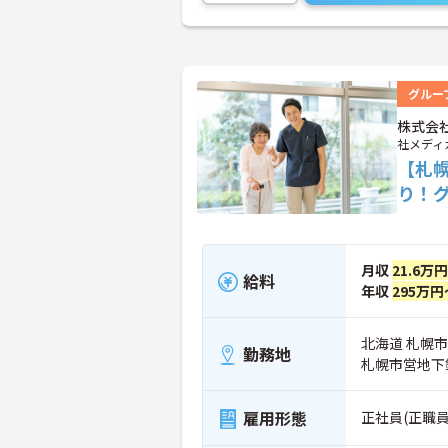
グルー
株式会
社メディ
【札
り！
月収
21.6万
給料
年収
295万円
北海道 札幌市
勤務地
札幌市営地下
雇用形態
正社員(正職員