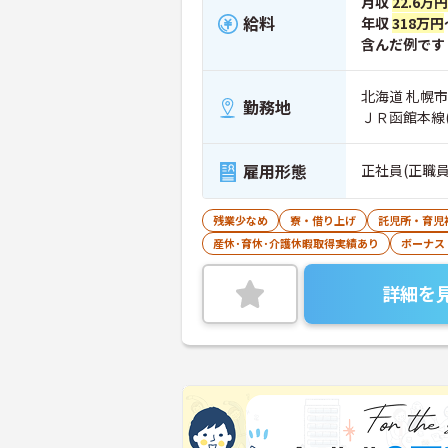
月収
22.6万
給料
年収
318万円
含んだ例です
北海道 札幌市中
勤務地
ＪＲ函館本線
雇用形態
正社員(正職員
残業少なめ
寮・借り上げ
託児所・育児
産休･育休･介護休暇取得実績あり
ボーナス
詳細を