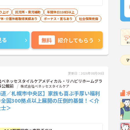
り上げ
託児所・育児補助
年間休日110日以上
育休･介護休暇取得実績あり
ボーナス・賞与あり
社会保険完備
見る
無料
紹介してもらう
更新日：2026年08月06日
社ベネッセスタイルケアメディカル・リハビリホームグラ
事公館前
株式会社ベネッセスタイルケア
海道／札幌市中央区】家族も喜ぶ手厚い福利
◎全国300拠点以上展開の圧倒的基盤！＜介
祉士＞