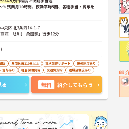
円～24.9万円
程度※夜勤手当込
～※残業月10時間、夜勤平均5回、各種手当・賞与を
央区 北3条西14-1-7
(函館－旭川)「桑園駅」徒歩12分
)
補助
年間休日110日以上
資格取得サポート
研修制度あり
・賞与あり
社会保険完備
交通費支給
退職金制度あり
見る
無料
紹介してもらう