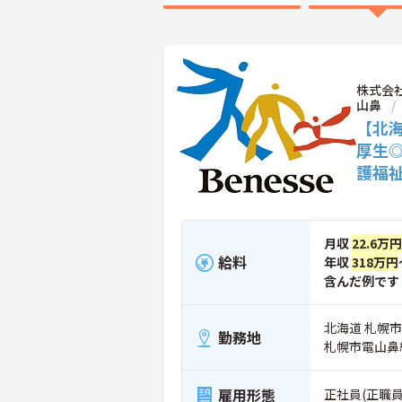
株式会
山鼻
【北
厚生
護福
月収
22.6万
給料
年収
318万円
含んだ例です
北海道 札幌市中
勤務地
札幌市電山鼻
雇用形態
正社員(正職員