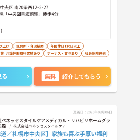
央区 南20条西12-2-27
線「中央図書館前駅」徒歩4分
)
り上げ
託児所・育児補助
年間休日110日以上
育休･介護休暇取得実績あり
ボーナス・賞与あり
社会保険完備
見る
無料
紹介してもらう
更新日：2026年08月06日
社ベネッセスタイルケアメディカル・リハビリホームグラ
の森
株式会社ベネッセスタイルケア
海道／札幌市中央区】家族も喜ぶ手厚い福利