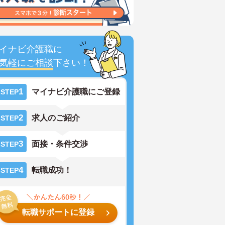
イナビ介護職に
気軽にご相談
下さい！
1
マイナビ介護職にご登録
STEP
2
求人のご紹介
STEP
3
面接・条件交渉
STEP
4
転職成功！
STEP
転職サポートに登録