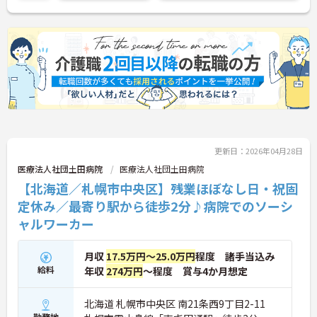
ご興味のある方には、面接対策ポイントなど、さら
に詳細をお話しいたしますのでお気軽にご相談くだ
さい！
更新日：2026年04月28日
医療法人社団土田病院
医療法人社団土田病院
【北海道／札幌市中央区】残業ほぼなし日・祝固
定休み／最寄り駅から徒歩2分♪病院でのソーシ
ャルワーカー
月収
17.5万円～25.0万円
程度 諸手当込み
給料
年収
274万円
～程度 賞与4か月想定
北海道 札幌市中央区 南21条西9丁目2-11
勤務地