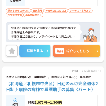
応募要件
駅から徒歩10分以内
車通勤可
年間休日110日以上
ボーナス・賞与あり
社会保険完備
退職金制度あり
北海道札幌市中央区に位置する精神科病院の病棟で
介護福祉士の募集です。
年間休日120日あり、プライベートとの両立がしや
すい職場です！
また、各種手当が充実しているのも嬉しいポイント
です♪
詳細を見る
無料
紹介してもらう
ご興味のある方はご面接のポイントお伝えしますの
でご気軽にお問い合わせください。
更新日：2026年07月07日
医療法人社団健心会 桑園病院
医療法人社団健心会 桑園病院
【北海道／札幌市中央区】日勤のみ◎完全週休2
日制♪病院の病棟で看護助手の募集〈パート〉
時給
1,075円～1,300円
給料