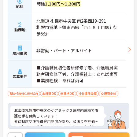
時給
1,100円～1,200円
給料
北海道 札幌市中央区 南2条西19-291
札幌市営地下鉄東西線「西１８丁目駅」徒
勤務地
歩5分
非常勤・パート・アルバイト
雇用形態
■介護職員初任者研修修了者、介護職員実
務者研修修了者、介護福祉士：あれば尚可
応募要件
■業務経験：あれば尚可
駅から徒歩10分以内
未経験OK
無資格OK
社会保険完備
交通費支給
北海道札幌市中央区のケアミックス病院内病棟で看
護助手を募集しています！
昇給制度や正社員登用制度があり、頑張りを評価し
てくれるので仕事のモチベーションにもつながりま
す♪育児・介護休業や看護休暇制度があり、ライフ