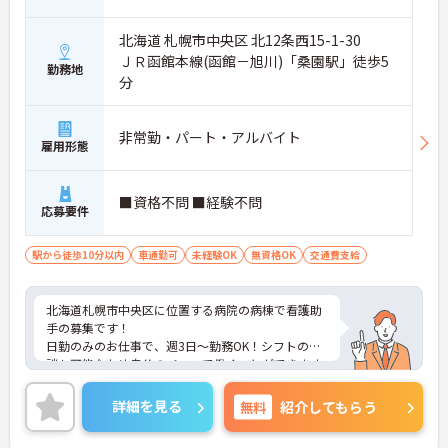
北海道 札幌市中央区 北12条西15-1-30
ＪＲ函館本線(函館－旭川)「桑園駅」徒歩5
勤務地
分
非常勤・パート・アルバイト
雇用形態
■資格不問 ■経験不問
応募要件
駅から徒歩10分以内
車通勤可
未経験OK
無資格OK
交通費支給
北海道札幌市中央区に位置する病院の病棟で看護助
手の募集です！
日勤のみのお仕事で、週3日～勤務OK！シフトの相
談も可能なため自分のペースで働くことができます
◎最寄り駅から徒歩圏内のため通勤も楽々♪現場経
験のない方でもチャレンジできる職場で、フォロー
詳細を見る
無料
紹介してもらう
体制もあり、経験に関わらず安心してスタートでき
ます。