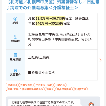
【北海道／札幌市中央区】残業ほぼなし／日勤帯
♪病院での介護職募集＜介護福祉士＞
月収
21.9万円～30.7万円
程度 諸手当込
給料
年収
246万円～352万円
程度
北海道 札幌市中央区 南27条西13丁目1-30
札幌市電山鼻線「中央図書館前駅」徒歩14
勤務地
分
正社員(正職員)
雇用形態
■介護福祉士資格
応募要件
車通勤可
残業少なめ
住宅手当・補助
日勤のみ
産休･育休･介護休暇取得実績あり
高収入
社会保険完備
交通費支給
北海道札幌市中央区に位置する病院での求人です。