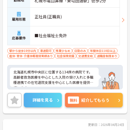
札幌市電山鼻線「東屯田通駅」徒歩2分
正社員(正職員)
雇用形態
■社会福祉士免許
応募要件
駅から徒歩10分以内
車通勤可
残業少なめ
日勤のみ
年間休日110日以上
産休･育休･介護休暇取得実績あり
社会保険完備
交通費支給
退職金制度あり
北海道札幌市中央区に位置する134床の病院です。
高齢者救急医療を中心とした入院の受け入れと多職
種連携での在宅退院支援を中心とした医療を提供し
ています。
残業も少なめ、年間休日110日あり、メリハリ付け
ご就業いただけます。
詳細を見る
無料
紹介してもらう
ご興味ある方には、面接対策ポイントなど、さらに
詳細をお話しいたしますのでお気軽にご相談くださ
い！
更新日：2026年04月24日