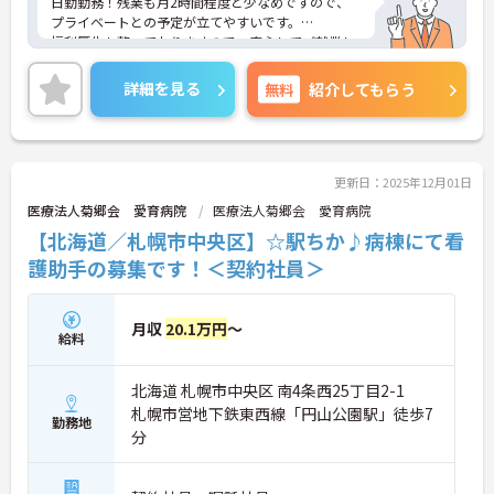
日勤勤務！残業も月2時間程度と少なめですので、
プライベートとの予定が立てやすいです。
福利厚生も整っておりますので、安心してご就業し
ていただけます。
ご興味のある方は、お気軽にお問い合わせくださ
詳細を見る
無料
紹介してもらう
い。
更新日：2025年12月01日
医療法人菊郷会 愛育病院
医療法人菊郷会 愛育病院
【北海道／札幌市中央区】☆駅ちか♪病棟にて看
護助手の募集です！＜契約社員＞
月収
20.1万円
～
給料
北海道 札幌市中央区 南4条西25丁目2-1
札幌市営地下鉄東西線「円山公園駅」徒歩7
勤務地
分