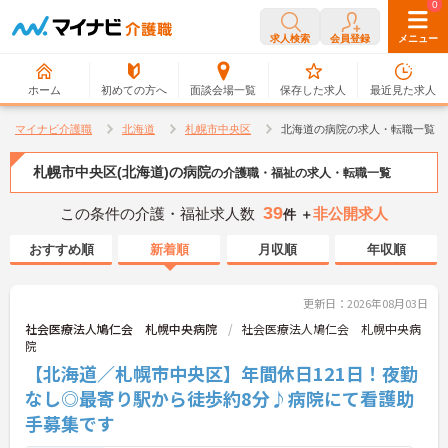
0
0
求人検索
会員登録
メニュー
ホーム
初めての方へ
面談会場一覧
保存した求人
最近見た求人
マイナビ介護職
北海道
札幌市中央区
北海道の病院の求人・転職一覧
札幌市中央区(北海道)の病院
の介護職・福祉の求人・転職一覧
39
この条件の介護・福祉求人数
非公開求人
件 ＋
おすすめ順
新着順
月収順
年収順
更新日：2026年08月03日
社会医療法人鳩仁会 札幌中央病院
社会医療法人鳩仁会 札幌中央病
院
【北海道／札幌市中央区】年間休日121日！夜勤
なし◎最寄り駅から徒歩約8分♪病院にて看護助
手募集です