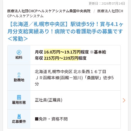
更新日：2026年07月14日
医療法人社団CHCPヘルスケアシステム桑園中央病院
医療法人社団CH
CPヘルスケアシステム
【北海道／札幌市中央区】駅徒歩5分！賞与4.1ヶ
月分支給実績あり！病院での看護助手の募集です
＜常勤＞
月収
16.0万円～19.1万円
程度 ※基本給
給料
年収
215万円～239万円
程度
北海道 札幌市中央区 北８条西１６丁目
ＪＲ函館本線(函館－旭川)「桑園駅」徒歩5
勤務地
分
正社員(正職員)
雇用形態
■免許・資格不問
応募要件