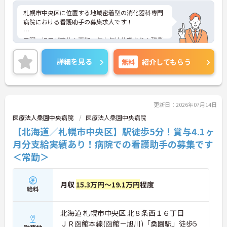
札幌市中央区に位置する地域密着型の消化器科専門
病院における看護助手の募集求人です！
日曜・祝日が定休！夏期・年末年始休暇あり！残業
も少なくプライベートな時間も大切にできます！
詳細を見る
無料
紹介してもらう
ご興味ある方には、面接のポイントなど、さらに詳
細をお話致しますのでお気軽にご相談ください。
更新日：2026年07月14日
医療法人桑園中央病院
医療法人桑園中央病院
【北海道／札幌市中央区】駅徒歩5分！賞与4.1ヶ
月分支給実績あり！病院での看護助手の募集です
＜常勤＞
月収
15.3万円～19.1万円
程度
給料
北海道 札幌市中央区 北８条西１６丁目
ＪＲ函館本線(函館－旭川)「桑園駅」徒歩5