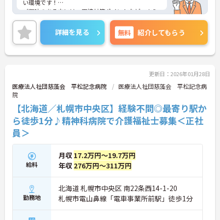
い環境です！
ご興味のある方には、面接対策ポイントなど、さら
に詳細をお話しいたしますので、お気軽にお問い合
わせ下さい。
詳細を見る
無料
紹介してもらう
更新日：2026年01月28日
医療法人社団慈藻会 平松記念病院
医療法人社団慈藻会 平松記念病
院
【北海道／札幌市中央区】経験不問◎最寄り駅か
ら徒歩1分♪精神科病院で介護福祉士募集＜正社
員＞
月収
17.2万円～19.7万円
給料
年収
276万円～311万円
北海道 札幌市中央区 南22条西14-1-20
勤務地
札幌市電山鼻線「電車事業所前駅」徒歩1分