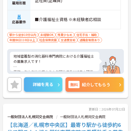
正社員(正職員)
雇用形態
■介護福祉士資格 ※未経験者応相談
応募要件
駅から徒歩10分以内
未経験OK
残業少なめ
住宅手当・補助
年間休日110日以上
社会保険完備
交通費支給
退職金制度あり
地域密着型の消化器科専門病院における介護福祉士
の募集求人です！
夏期・年末年始休暇あり！年間休日数115日！残業
も少なくプライベートな時間も大切にできます！
詳細を見る
無料
紹介してもらう
ご興味ある方には、面接のポイントなど、さらに詳
細をお話致しますのでお気軽にご相談ください。
更新日：2026年07月22日
一般財団法人札幌同交会病院
一般財団法人札幌同交会病院
【北海道／札幌市中央区】最寄り駅から徒歩約6