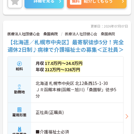
詳細を見る
無料
紹介してもらう
ご興味ある方には、面接対策ポイントなど、さらに
詳細をお話しいたしますのでお気軽にご相談くださ
い！
更新日：2026年07月07日
医療法人社団健心会 桑園病院
医療法人社団健心会 桑園病院
【北海道／札幌市中央区】最寄駅徒歩5分！完全
週休2日制♪病棟で介護福祉士の募集＜正社員＞
月収
17.0万円～24.0万円
給料
年収
212万円～326万円
北海道 札幌市中央区 北12条西15-1-30
ＪＲ函館本線(函館－旭川)「桑園駅」徒歩5
勤務地
分
正社員(正職員)
雇用形態
■介護福祉士必須