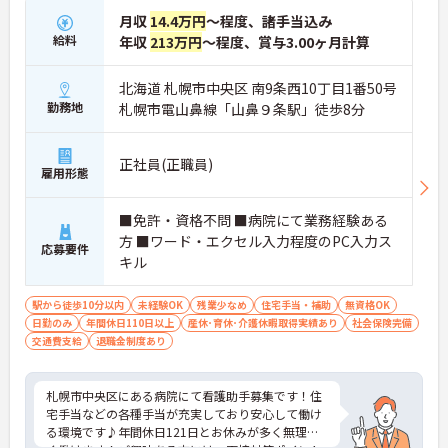
月収
14.4万円
～程度、諸手当込み
給料
年収
213万円
～程度、賞与3.00ヶ月計算
北海道 札幌市中央区 南9条西10丁目1番50号
勤務地
札幌市電山鼻線「山鼻９条駅」徒歩8分
正社員(正職員)
雇用形態
■免許・資格不問 ■病院にて業務経験ある
方 ■ワード・エクセル入力程度のPC入力ス
応募要件
キル
駅から徒歩10分以内
未経験OK
残業少なめ
住宅手当・補助
無資格OK
日勤のみ
年間休日110日以上
産休･育休･介護休暇取得実績あり
社会保険完備
交通費支給
退職金制度あり
札幌市中央区にある病院にて看護助手募集です！住
宅手当などの各種手当が充実しており安心して働け
る環境です♪年間休日121日とお休みが多く無理な