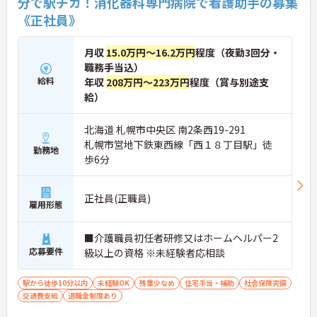
分で駅チカ！消化器科専門病院で看護助手の募集
《正社員》
月収
15.0万円～16.2万円
程度（夜勤3回分・
職務手当込）
給料
年収
208万円～223万円
程度（賞与別途支
給）
北海道 札幌市中央区 南2条西19-291
札幌市営地下鉄東西線「西１８丁目駅」徒
勤務地
歩6分
正社員(正職員)
雇用形態
■介護職員初任者研修又はホームヘルパー2
応募要件
級以上の資格 ※未経験者応相談
駅から徒歩10分以内
未経験OK
残業少なめ
住宅手当・補助
社会保険完備
交通費支給
退職金制度あり