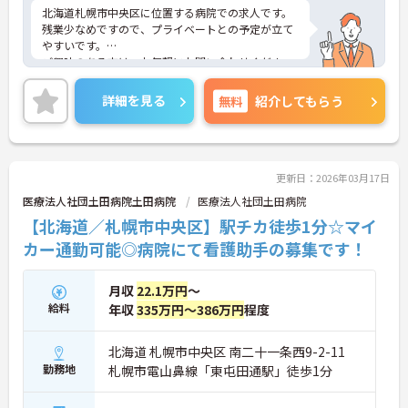
北海道札幌市中央区に位置する病院での求人です。
残業少なめですので、プライベートとの予定が立て
やすいです。
ご興味のある方は、お気軽にお問い合わせくださ
い。
詳細を見る
無料
紹介してもらう
更新日：2026年03月17日
医療法人社団土田病院土田病院
医療法人社団土田病院
【北海道／札幌市中央区】駅チカ徒歩1分☆マイ
カー通勤可能◎病院にて看護助手の募集です！
月収
22.1万円
～
給料
年収
335万円～386万円
程度
北海道 札幌市中央区 南二十一条西9-2-11
勤務地
札幌市電山鼻線「東屯田通駅」徒歩1分