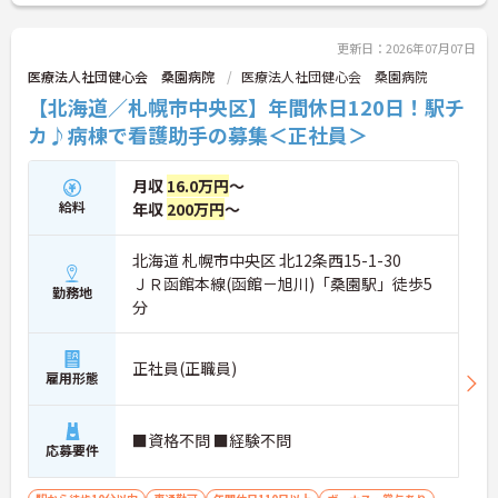
こちらの求人にご興味がございましたら面接のポイ
ントもお伝えしますので是非ご応募お待ちしており
ます。
更新日：2026年07月07日
医療法人社団健心会 桑園病院
医療法人社団健心会 桑園病院
【北海道／札幌市中央区】年間休日120日！駅チ
カ♪病棟で看護助手の募集＜正社員＞
月収
16.0万円
～
給料
年収
200万円
～
北海道 札幌市中央区 北12条西15-1-30
ＪＲ函館本線(函館－旭川)「桑園駅」徒歩5
勤務地
分
正社員(正職員)
雇用形態
■資格不問 ■経験不問
応募要件