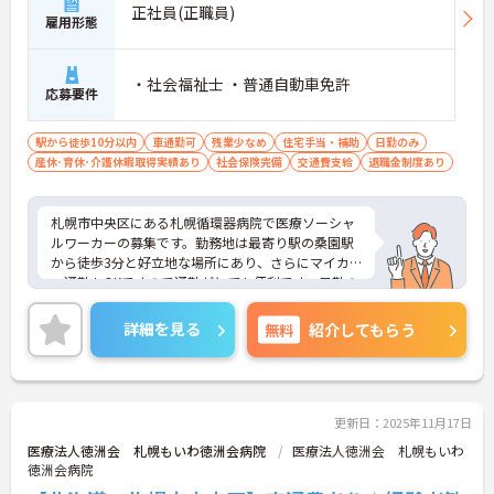
正社員(正職員)
雇用形態
・社会福祉士 ・普通自動車免許
応募要件
駅から徒歩10分以内
車通勤可
残業少なめ
住宅手当・補助
日勤のみ
産休･育休･介護休暇取得実績あり
社会保険完備
交通費支給
退職金制度あり
札幌市中央区にある札幌循環器病院で医療ソーシャ
ルワーカーの募集です。勤務地は最寄り駅の桑園駅
から徒歩3分と好立地な場所にあり、さらにマイカ
ー通勤もOKですので通勤がとても便利です。日勤の
みのお仕事で残業も少なめですので、仕事後のプラ
イベートの時間もゆとりが持てますね。ご興味があ
詳細を見る
無料
紹介してもらう
る方には詳しい内容をご案内させていただきますの
で、是非お気軽にお問い合わせください。
更新日：2025年11月17日
医療法人徳洲会 札幌もいわ徳洲会病院
医療法人徳洲会 札幌もいわ
徳洲会病院