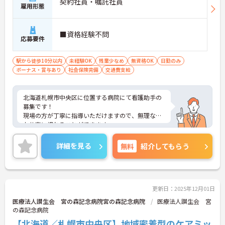
契約社員・嘱託社員
雇用形態
■資格経験不問
応募要件
駅から徒歩10分以内
未経験OK
残業少なめ
無資格OK
日勤のみ
ボーナス・賞与あり
社会保険完備
交通費支給
北海道札幌市中央区に位置する病院にて看護助手の
募集です！
現場の方が丁寧に指導いただけますので、無理なく
お仕事に慣れることができます。
ご興味ある方には、面接対策ポイントなど、さらに
詳細をお話しいたしますのでお気軽にご相談くださ
詳細を見る
無料
紹介してもらう
い！
更新日：2025年12月01日
医療法人讃生会 宮の森記念病院宮の森記念病院
医療法人讃生会 宮
の森記念病院
【北海道／札幌市中央区】地域密着型のケアミッ