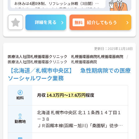
お休みは4週8休制、リフレッシュ休暇（3日間）で
あるため、プライベートも充実させることができま
す。
ご興味ある方には、面接対策ポイントなど、さらに
詳細を見る
無料
紹介してもらう
詳細をお話しいたしますのでお気軽にご相談くださ
い。
更新日：2025年11月18日
医療法人社団札幌循環器クリニック 札幌循環器病院札幌循環器病院
医療法人社団札幌循環器クリニック 札幌循環器病院
【北海道／札幌市中央区】 急性期病院での医療
ソーシャルワーク業務
月収
14.3万円～17.6万円
程度
給料
北海道 札幌市中央区 北１１条西１４丁目１
－３８
勤務地
ＪＲ函館本線(函館－旭川)「桑園駅」徒歩3
分