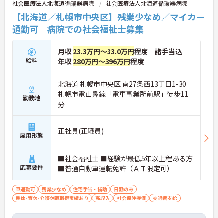
社会医療法人北海道循環器病院
社会医療法人北海道循環器病院
【北海道／札幌市中央区】残業少なめ／マイカー
通勤可 病院での社会福祉士募集
月収
23.3万円～33.0万円
程度 諸手当込
給料
年収
280万円～396万円
程度
北海道 札幌市中央区 南27条西13丁目1-30
札幌市電山鼻線「電車事業所前駅」徒歩11
勤務地
分
正社員(正職員)
雇用形態
■社会福祉士 ■経験が最低5年以上程ある方
応募要件
■普通自動車運転免許（ＡＴ限定可）
車通勤可
残業少なめ
住宅手当・補助
日勤のみ
産休･育休･介護休暇取得実績あり
高収入
社会保険完備
交通費支給