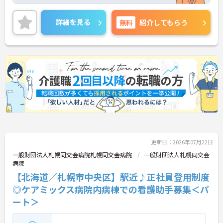
く働けます！ご興味ある方には、面接対策ポイント
など、詳細をお話しいたしますのでお気軽にご相談
ください。
詳細を見る
無料
紹介してもらう
更新日：2026年07月22日
一般財団法人札幌同交会病院札幌同交会病院
一般財団法人札幌同交会
病院
【北海道／札幌市中央区】駅近♪正社員登用制度
◎ケアミックス病院内病棟での看護助手募集＜パ
ート＞