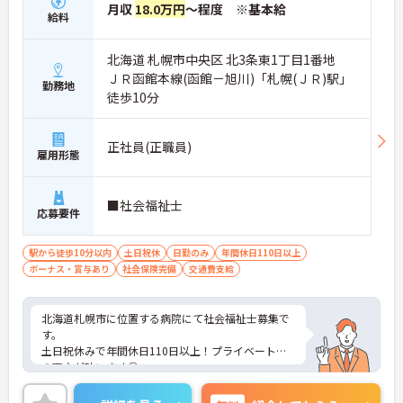
月収
18.0万円
～程度 ※基本給
給料
北海道 札幌市中央区 北3条東1丁目1番地
ＪＲ函館本線(函館－旭川)「札幌(ＪＲ)駅」
勤務地
徒歩10分
正社員(正職員)
雇用形態
■社会福祉士
応募要件
駅から徒歩10分以内
土日祝休
日勤のみ
年間休日110日以上
ボーナス・賞与あり
社会保険完備
交通費支給
北海道札幌市に位置する病院にて社会福祉士募集で
す。
土日祝休みで年間休日110日以上！プライベートと
の両立が叶います◎
また、大手企業運営ですので、長く働きやすい環境
が整っています！