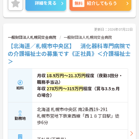
スタイルが変わっても長期的に働ける制度が整って
詳細を見る
無料
紹介してもらう
おります◎最寄り駅から徒歩5分と好立地なのも嬉
しいポイントです！
ご興味のある方は、面接のポイントをお伝えします
のでご連絡ください！
更新日：2026年07月22日
一般財団法人札幌同交会病院
一般財団法人札幌同交会病院
【北海道／札幌市中央区】 消化器科専門病院で
の介護福祉士の募集です《正社員》＜介護福祉士
＞
月収
18.9万円～21.3万円
程度（夜勤3回分・
職務手当込）
給料
年収
278万円～315万円
程度（賞与3.5ヵ月
の場合）
北海道 札幌市中央区 南2条西19-291
札幌市営地下鉄東西線「西１８丁目駅」徒
勤務地
歩6分