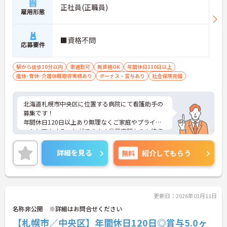
正社員(正職員)
雇用形態
■資格不問
応募要件
駅から徒歩10分以内
車通勤可
無資格OK
年間休日110日以上
産休･育休･介護休暇取得実績あり
ボーナス・賞与あり
社会保険完備
北海道札幌市中央区に位置する病院にて看護助手の
募集です！
年間休日120日以上あり無理なくご家庭やプライベ
ートと両立することができます◎最寄駅からも徒歩
1分と通勤に便利な好立地です♪
ご興味のある方には、面接対策ポイントなど、さら
詳細を見る
無料
紹介してもらう
に詳細をご案内しますのでお気軽にご相談くださ
い！
更新日：2026年03月11日
名称非公開 ※詳細はお問合せください
【札幌市／中央区】年間休日120日◎賞与5.0ヶ