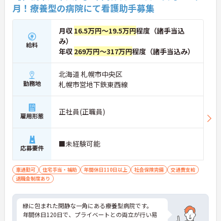
月！療養型の病院にて看護助手募集
月収
16.5万円～19.5万円
程度（諸手当込
み）
給料
年収
269万円～317万円
程度（諸手当込み）
北海道 札幌市中央区
勤務地
札幌市営地下鉄東西線
正社員(正職員)
雇用形態
■未経験可能
応募要件
車通勤可
住宅手当・補助
年間休日110日以上
社会保険完備
交通費支給
退職金制度あり
緑に包まれた閑静な一角にある療養型病院です。
年間休日120日で、プライベートとの両立が行い易