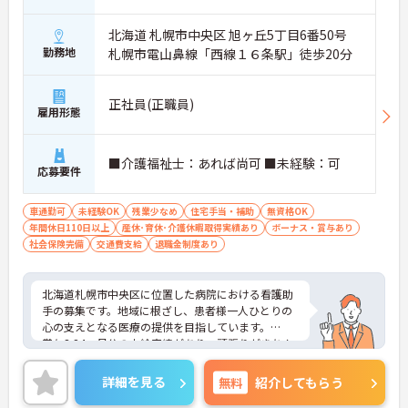
北海道 札幌市中央区 旭ヶ丘5丁目6番50号
勤務地
札幌市電山鼻線「西線１６条駅」徒歩20分
正社員(正職員)
雇用形態
■介護福祉士：あれば尚可 ■未経験：可
応募要件
車通勤可
未経験OK
残業少なめ
住宅手当・補助
無資格OK
年間休日110日以上
産休･育休･介護休暇取得実績あり
ボーナス・賞与あり
社会保険完備
交通費支給
退職金制度あり
北海道札幌市中央区に位置した病院における看護助
手の募集です。地域に根ざし、患者様一人ひとりの
心の支えとなる医療の提供を目指しています。
賞与3.24ヶ月分の支給実績があり、頑張りがきちん
と評価される職場です。また、年間休日が122日も
あるので、プライベートを大切にしながらご勤務い
詳細を見る
無料
紹介してもらう
ただけます。