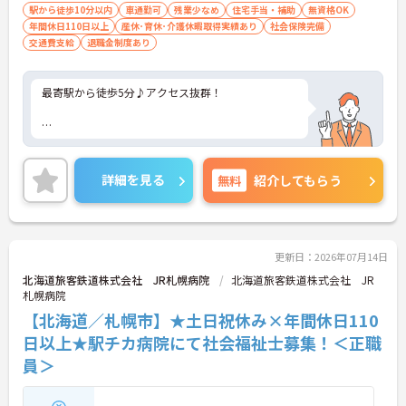
駅から徒歩10分以内
車通勤可
残業少なめ
住宅手当・補助
無資格OK
年間休日110日以上
産休･育休･介護休暇取得実績あり
社会保険完備
交通費支給
退職金制度あり
最寄駅から徒歩5分♪アクセス抜群！
賞与4.1ヶ月分支給実績もあり、頑張りがしっかりと
反映されるのもおすすめしたいポイントのひとつ☆
詳細を見る
無料
紹介してもらう
ご興味ある方には、面接対策ポイントなど、さらに
詳細をお話しいたしますのでお気軽にご相談くださ
更新日：2026年07月14日
い。
北海道旅客鉄道株式会社 JR札幌病院
北海道旅客鉄道株式会社 JR
札幌病院
【北海道／札幌市】★土日祝休み×年間休日110
日以上★駅チカ病院にて社会福祉士募集！＜正職
員＞