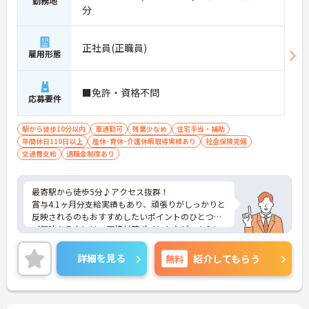
勤務地
分
正社員(正職員)
雇用形態
■免許・資格不問
応募要件
駅から徒歩10分以内
車通勤可
残業少なめ
住宅手当・補助
年間休日110日以上
産休･育休･介護休暇取得実績あり
社会保険完備
交通費支給
退職金制度あり
最寄駅から徒歩5分♪アクセス抜群！
賞与4.1ヶ月分支給実績もあり、頑張りがしっかりと
反映されるのもおすすめしたいポイントのひとつ☆
ご興味ある方には、面接対策ポイントなど、さらに
詳細をお話しいたしますのでお気軽にご相談くださ
い。
詳細を見る
無料
紹介してもらう