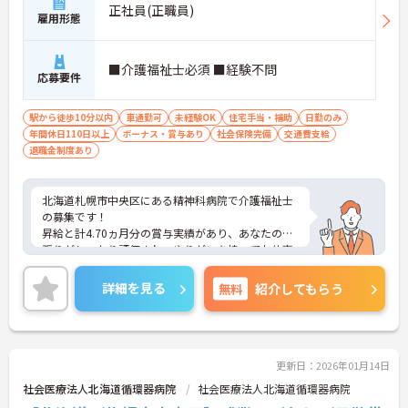
正社員(正職員)
雇用形態
■介護福祉士必須 ■経験不問
応募要件
駅から徒歩10分以内
車通勤可
未経験OK
住宅手当・補助
日勤のみ
年間休日110日以上
ボーナス・賞与あり
社会保険完備
交通費支給
退職金制度あり
北海道札幌市中央区にある精神科病院で介護福祉士
の募集です！
昇給と計4.70ヵ月分の賞与実績があり、あなたの頑
張りがしっかり評価され、やりがいを持ってお仕事
ができます！
また、日勤のみで年間休日も112日あるため、プラ
詳細を見る
無料
紹介してもらう
イベートの時間をしっかり確保でき、仕事との両立
がしやすいです◎
ご興味ある方は面接ポイントをお伝えしますので、
お気軽にご連絡ください。
更新日：2026年01月14日
社会医療法人北海道循環器病院
社会医療法人北海道循環器病院