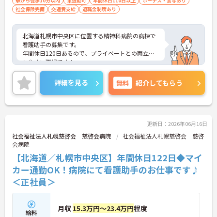
駅から徒歩10分以内
車通勤可
年間休日110日以上
ボーナス・賞与あり
社会保険完備
交通費支給
退職金制度あり
北海道札幌市中央区に位置する精神科病院の病棟で
看護助手の募集です。
年間休日120日あるので、プライベートとの両立が
しやすい職場です！
また、最寄駅から徒歩5分の好立地で通勤も快適で
す♪
詳細を見る
無料
紹介してもらう
ご興味のある方はご面接のポイントお伝えしますの
でご気軽にお問い合わせください。
更新日：2026年06月16日
社会福祉法人札幌慈啓会 慈啓会病院
社会福祉法人札幌慈啓会 慈啓
会病院
【北海道／札幌市中央区】年間休日122日◆マイ
カー通勤OK！病院にて看護助手のお仕事です♪
＜正社員＞
月収
15.3万円～23.4万円
程度
給料