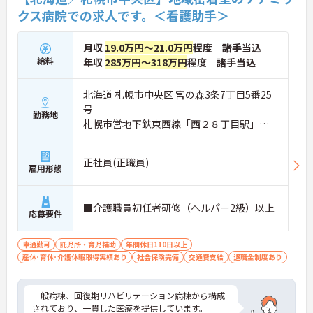
クス病院での求人です。＜看護助手＞
月収
19.0万円～21.0万円
程度 諸手当込
給料
年収
285万円～318万円
程度 諸手当込
北海道 札幌市中央区 宮の森3条7丁目5番25
号
勤務地
札幌市営地下鉄東西線「西２８丁目駅」徒
歩15分
正社員(正職員)
雇用形態
■介護職員初任者研修（ヘルパー2級）以上
応募要件
車通勤可
託児所・育児補助
年間休日110日以上
産休･育休･介護休暇取得実績あり
社会保険完備
交通費支給
退職金制度あり
一般病棟、回復期リハビリテーション病棟から構成
されており、一貫した医療を提供しています。