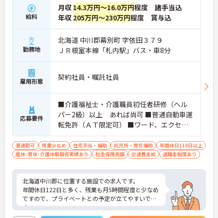
月収
14.3万円～16.0万円
程度 諸手当込
給料
年収
205万円～230万円
程度 賞与込
北海道 中川郡幕別町 字依田３７９
勤務地
ＪＲ根室本線「札内駅」バス・車8分
契約社員・嘱託社員
雇用形態
■介護福祉士・介護職員初任者研修（ヘル
パー2級）以上 あれば尚可 ■普通自動車運
応募要件
転免許（ＡＴ限定可） ■ワード、エクセル
の入力程度 ※介護業務経験 あれば尚可
車通勤可
残業少なめ
住宅手当・補助
託児所・育児補助
年間休日110日以上
産休･育休･介護休暇取得実績あり
社会保険完備
交通費支給
退職金制度あり
北海道中川郡に位置する施設での求人です。
年間休日122日と多く、残業も月5時間程度と少なめ
ですので、プライベートとの予定が立てやすいで
す。
また、託児所完備されておりますので、お子様がい