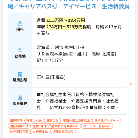
指せるやりがいのある環境です。
暇／キャリアパス◎／デイサービス／生活相談員
★おすすめPOINT★
【ワークライフバランスの充実】
月収
21.5万円～28.4万円
・夜勤なしの日勤のみで年間休日119日を確保 ・リ
年収
274万円～529万円
程度 月給×12ヶ月
フレッシュ休暇やこども休暇など特別休暇が充実
給料
＋賞与
・産休育休や産後パパ育休制度など子育て支援体制
が万全
【安心の高待遇と福利厚生】
北海道 江別市 弥生町1-9
・処遇改善手当を毎月および半期末手当として全額
ＪＲ函館本線(函館－旭川)「高砂(北海道)
勤務地
還元 ・配偶者1万円や満18歳未満の子5千円の手厚
駅」徒歩17分
い扶養手当を支給
・結婚・出生・入学のお祝い金やヘルスチェック補
助など独自の福利厚生制度を用意
正社員(正職員)
【資格を活かせるキャリアアップ環境】
雇用形態
・公的資格取得や自己啓発支援制度を活用しスキル
アップが可能
■社会福祉主事任用資格・精神保健福祉
・管理職や他職種への転換など多彩なキャリアプラ
士・介護福祉士・介護支援専門員・社会福
ンを用意
応募要件
・髪色やネイルなどが自由で個性を大切にできる社
祉士 いずれかの資格必須 ■経験：不問
風
※ただし、介護福祉士の場合、社会福祉施
設等において実務経験が1年以上必須
車通勤可
残業少なめ
日勤のみ
年間休日110日以上
資格取得サポート
研修制度あり
産休･育休･介護休暇取得実績あり
ボーナス・賞与あり
社会保険完備
交通費支給
退職金制度あり