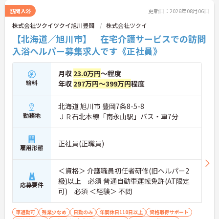
訪問入浴
更新日：2026年08月06日
株式会社ツクイツクイ旭川豊岡
株式会社ツクイ
【北海道／旭川市】 在宅介護サービスでの訪問
入浴ヘルパー募集求人です《正社員》
月収
23.0万円
～程度
給料
年収
297万円～399万円
程度
北海道 旭川市 豊岡7条8-5-8
勤務地
ＪＲ石北本線「南永山駅」バス・車7分
正社員(正職員)
雇用形態
＜資格＞ 介護職員初任者研修(旧ヘルパー2
級)以上 必須 普通自動車運転免許(AT限定
応募要件
可) 必須 ＜経験＞ 不問
車通勤可
残業少なめ
日勤のみ
年間休日110日以上
資格取得サポート