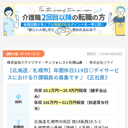
通所介護（デイサービス）
更新日：2026年08月06日
株式会社ツクイツクイ・サンフォレスト札幌山鼻
株式会社ツクイ
【北海道／札幌市】年間休日119日◎デイサービ
スにおける介護職員の募集です♪《正社員》
月収
20.1万円～25.9万円
程度（諸手当込
み）
給料
年収
241万円～311万円
程度（別途賞与付
与）
北海道 札幌市中央区 南14条西18-5-1
勤務地
札幌市電山鼻線「西線１４条駅」徒歩7分