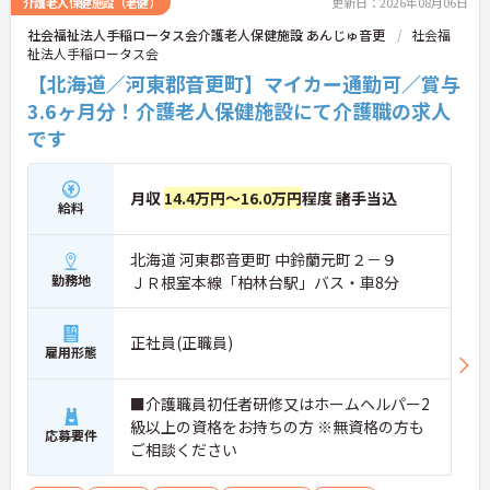
介護老人保健施設（老健）
更新日：2026年08月06日
社会福祉法人手稲ロータス会介護老人保健施設 あんじゅ音更
社会福
祉法人手稲ロータス会
【北海道／河東郡音更町】マイカー通勤可／賞与
3.6ヶ月分！介護老人保健施設にて介護職の求人
です
月収
14.4万円～16.0万円
程度 諸手当込
給料
北海道 河東郡音更町 中鈴蘭元町２－９
勤務地
ＪＲ根室本線「柏林台駅」バス・車8分
正社員(正職員)
雇用形態
■介護職員初任者研修又はホームヘルパー2
級以上の資格をお持ちの方 ※無資格の方も
応募要件
ご相談ください