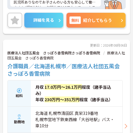
託児所ありなのでお子さんのいる方も安心して働け
編成が組まれており、しっかりと休息を取りながら
ます！4週7休制かつ年間休日113日なのでワークラ
長期的な就業が可能です
イフバランスを整えやすい環境でお仕事できます。
＜評価制度でキャリアアップ＞
ご興味のある方は、面接のポイントをお伝えします
詳細を見る
無料
紹介してもらう
・介護福祉士や初任者研修などの資格や実務経験、
のでお気軽にお問い合せください。
夜勤回数がしっかりと給与に反映されるためモチベ
ーションを維持できます
・年次を問わずリーダーや主任などのマネジメント
職へ昇格する事例も多数あり、腰を据えて長期的な
更新日：2026年08月06日
キャリア形成が可能です
医療法人社団五風会 さっぽろ香雪病院さっぽろ香雪病院
医療法人社
団五風会 さっぽろ香雪病院
介護職員／北海道札幌市／医療法人社団五風会
さっぽろ香雪病院
月収
17.0万円～26.1万円
程度（諸手当込
み）
給料
年収
230万円～351万円
程度（諸手当込）
北海道 札幌市清田区 真栄319番地
札幌市営地下鉄東西線「大谷地駅」バス・
勤務地
車10分