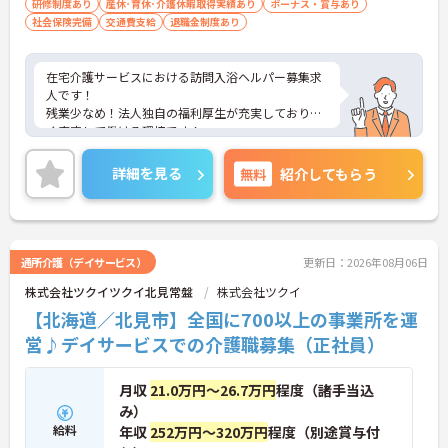
研修制度あり
産休･育休･介護休暇取得実績あり
ボーナス・賞与あり
社会保険完備
交通費支給
退職金制度あり
在宅介護サービスにおける訪問入浴ヘルパー募集求
人です！
残業少なめ！法人独自の福利厚生が充実しており長
く安定して働ける環境です！
ご興味ある方には、面接対策ポイントなど、さらに
詳細をお話しいたしますのでお気軽にご相談くださ
詳細を見る
無料
紹介してもらう
い！
通所介護（デイサービス）
更新日：2026年08月06日
株式会社ツクイツクイ北見常盤
株式会社ツクイ
【北海道／北見市】全国に700以上の事業所を運
営♪デイサービスでの介護職募集（正社員）
月収
21.0万円～26.7万円
程度（諸手当込
み）
給料
年収
252万円～320万円
程度（別途賞与付