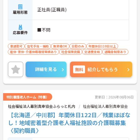
正社員(正職員)
雇用形態
■不問
応募要件
車通勤可
住宅手当・補助
無資格OK
日勤のみ
年間休日110日以上
産休･育休･介護休暇取得実績あり
社会保険完備
交通費支給
退職金制度あり
詳細を見る
無料
紹介してもらう
特別養護老人ホーム（特養）
更新日：2026年08月06日
社会福祉法人幕別真幸協会ふらっと札内
社会福祉法人幕別真幸協会
【北海道／中川郡】年間休日122日／残業ほぼな
し！地域密着型介護老人福祉施設の介護職募集
〈契約職員〉