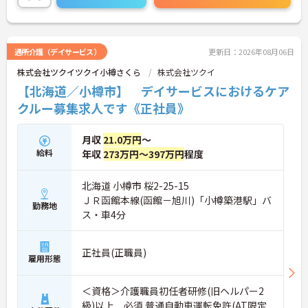
い！
通所介護（デイサービス）
更新日：2026年08月06日
株式会社ツクイツクイ小樽さくら
株式会社ツクイ
【北海道／小樽市】 デイサービスにおけるケア
クルー募集求人です《正社員》
月収
21.0万円
～
給料
年収
273万円～397万円
程度
北海道 小樽市 桜2-25-15
ＪＲ函館本線(函館－旭川)「小樽築港駅」バ
勤務地
ス・車4分
正社員(正職員)
雇用形態
＜資格＞介護職員初任者研修(旧ヘルパー2
級)以上 必須 普通自動車運転免許(AT限定