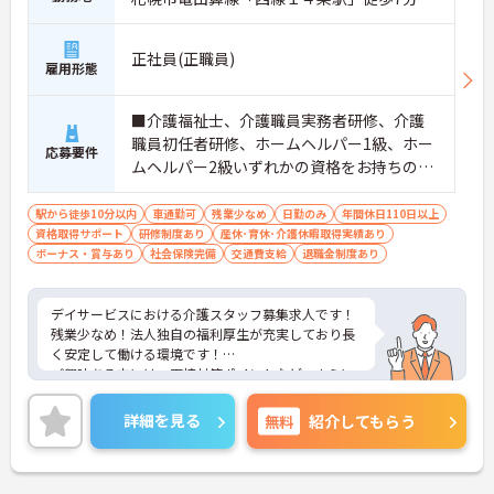
正社員(正職員)
雇用形態
■介護福祉士、介護職員実務者研修、介護
職員初任者研修、ホームヘルパー1級、ホー
応募要件
ムヘルパー2級いずれかの資格をお持ちの
方 ■実務経験：必須 ■普通自動車運転
免許（AT限定可）：必須
駅から徒歩10分以内
車通勤可
残業少なめ
日勤のみ
年間休日110日以上
資格取得サポート
研修制度あり
産休･育休･介護休暇取得実績あり
ボーナス・賞与あり
社会保険完備
交通費支給
退職金制度あり
デイサービスにおける介護スタッフ募集求人です！
残業少なめ！法人独自の福利厚生が充実しており長
く安定して働ける環境です！
ご興味ある方には、面接対策ポイントなど、さらに
詳細をお話しいたしますのでお気軽にご相談くださ
い！
詳細を見る
無料
紹介してもらう