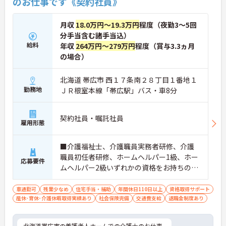
のお仕事です《契約社員》
月収
18.0万円～19.3万円
程度（夜勤3～5回
分手当含む諸手当込）
給料
年収
264万円～279万円
程度（賞与3.3ヵ月
の場合）
北海道 帯広市 西１７条南２８丁目１番地１
勤務地
ＪＲ根室本線「帯広駅」バス・車8分
契約社員・嘱託社員
雇用形態
■介護福祉士、介護職員実務者研修、介護
職員初任者研修、ホームヘルパー1級、ホー
応募要件
ムヘルパー2級いずれかの資格をお持ちの方
※無資格・未経験応相談
車通勤可
残業少なめ
住宅手当・補助
年間休日110日以上
資格取得サポート
産休･育休･介護休暇取得実績あり
社会保険完備
交通費支給
退職金制度あり
北海道帯広市の養護老人ホームでの介護士のお仕事