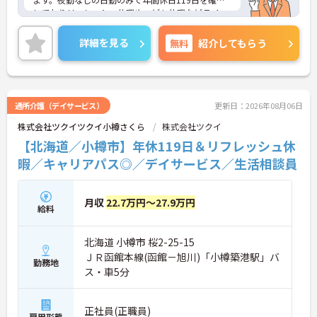
しておりリフレッシュ休暇やこども休暇などライフ
ステージに合わせた働き方が可能です。処遇改善手
当の全額還元や実績最大105万円の賞与に加え配偶
詳細を見る
無料
紹介してもらう
者1万円などの手厚い扶養手当をご用意しています。
独自の福利厚生制度によるお祝い金や宿泊費補助な
どスタッフの生活を支える制度も充実しています。
髪色やネイルも自由でご自身の個性を大切にしなが
らのびのびと働ける風通しの良い職場です。階層別
通所介護（デイサービス）
更新日：2026年08月06日
研修や資格取得支援制度が整っているため有資格者
株式会社ツクイツクイ小樽さくら
株式会社ツクイ
の方がこれまでのご経験を活かしながら将来の管理
職やスペシャリストへと着実にキャリアアップを目
【北海道／小樽市】年休119日＆リフレッシュ休
指せるやりがいのある環境です。
暇／キャリアパス◎／デイサービス／生活相談員
★おすすめPOINT★
【ワークライフバランスの充実】
月収
22.7万円～27.9万円
・夜勤なしの日勤のみで年間休日119日を確保 ・リ
給料
フレッシュ休暇やこども休暇など特別休暇が充実
・産休育休や産後パパ育休制度など子育て支援体制
北海道 小樽市 桜2-25-15
が万全
【安心の高待遇と福利厚生】
ＪＲ函館本線(函館－旭川)「小樽築港駅」バ
勤務地
・処遇改善手当を毎月および半期末手当として全額
ス・車5分
還元 ・配偶者1万円や満18歳未満の子5千円の手厚
い扶養手当を支給
・結婚・出生・入学のお祝い金やヘルスチェック補
正社員(正職員)
雇用形態