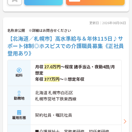
時の対応や医療行為は看護師が担当するため、初任
者研修や実務者研修の方も食事介助や入浴介助など
の生活を支えるケアに専念できる環境です。多職種
で情報を共有し、一人で判断を抱え込まないチーム
連携の体制がしっかりと整っています。働き方の面
更新日：2026年08月06日
では、夜勤明けの翌日が原則として公休となるほ
名称非公開 ※詳細はお問合せください
か、月平均の残業時間も5時間から7時間程度とかな
【北海道／札幌市】高水準給与＆年休115日♪サ
り少なめです。常勤スタッフの比率が90パーセント
を超えているため急な勤務変更が発生しにくく、あ
ポート体制◎ホスピスでの介護職員募集《正社員
らかじめ決められた訪問予定表に沿って規則正しく
登用あり》
働けます。入職後は現場スタッフによるお一人おひ
とりに合わせた個別のOJT研修が実施されます。eラ
ーニングも導入されており、多職種と連携しながら
月収
27.0万円
～程度 諸手当込・夜勤4回/月
専門性を着実に深めていける環境が用意されていま
想定
給料
す。
年収
377万円
～※想定年収
★おすすめPOINT★
＜個別ＯＪＴとチーム連携で着実に成長！＞
北海道 札幌市白石区
・入職後はお一人おひとりの習熟度に合わせた個別
勤務地
札幌市営地下鉄東西線
のＯＪＴ研修を実施し、ｅラーニングを用いた学習
の機会も提供されます
・施設内には看護師が24時間常駐しており、急変時
契約社員・嘱託社員
雇用形態
の対応や専門的な医療処置は看護師が担当するため
負担が減ります
・介護スタッフと看護スタッフの比率が1対1で相談
■介護福祉士、実務者研修、初任者研修