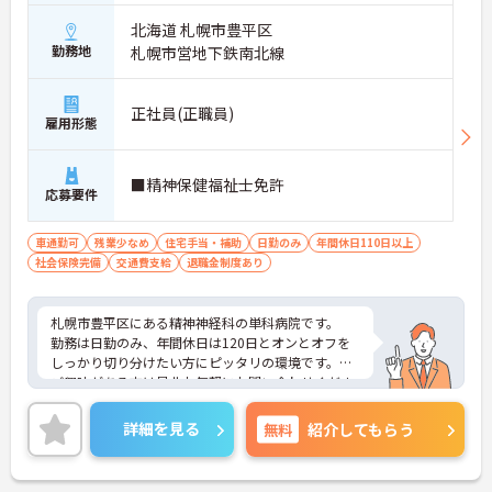
北海道 札幌市豊平区
勤務地
札幌市営地下鉄南北線
正社員(正職員)
雇用形態
■精神保健福祉士免許
応募要件
車通勤可
残業少なめ
住宅手当・補助
日勤のみ
年間休日110日以上
社会保険完備
交通費支給
退職金制度あり
札幌市豊平区にある精神神経科の単科病院です。
勤務は日勤のみ、年間休日は120日とオンとオフを
しっかり切り分けたい方にピッタリの環境です。
ご興味がある方は是非お気軽にお問い合わせくださ
い。
詳細を見る
無料
紹介してもらう