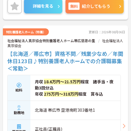
らっしゃる方でも安心してご就業していただけま
詳細を見る
無料
紹介してもらう
す。
ご興味のある方は、お気軽にお問い合わせくださ
い。
特別養護老人ホーム（特養）
更新日：2026年08月06日
社会福祉法人真宗協会特別養護老人ホーム帯広慈恩の里
社会福祉法人
真宗協会
【北海道／帯広市】資格不問／残業少なめ／年間
休日123日♪特別養護老人ホームでの介護職募集
＜常勤＞
月収
18.6万円～21.5万円
程度 諸手当・夜
勤3回分込
給料
年収
275万円～318万円
程度 賞与込
北海道 帯広市 空港南町303番地1
勤務地
正社員(正職員)