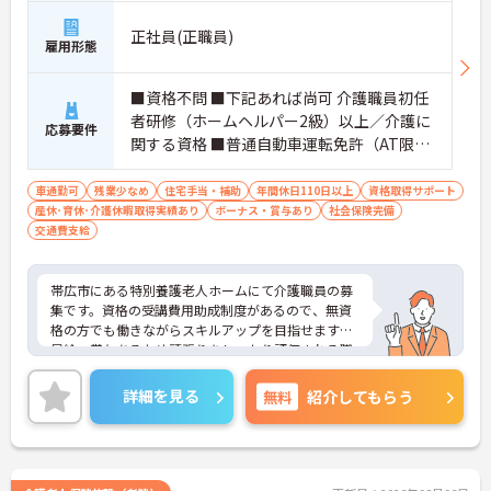
正社員(正職員)
雇用形態
■資格不問 ■下記あれば尚可 介護職員初任
者研修（ホームヘルパー2級）以上／介護に
応募要件
関する資格 ■普通自動車運転免許（AT限定
可）必須 ■経験不問 ■介護福祉施設での介
護経験あれば尚可 ■必要なPCスキル：ワー
車通勤可
残業少なめ
住宅手当・補助
年間休日110日以上
資格取得サポート
産休･育休･介護休暇取得実績あり
ド・エクセルシートへの入力ができる程度
ボーナス・賞与あり
社会保険完備
交通費支給
帯広市にある特別養護老人ホームにて介護職員の募
集です。資格の受講費用助成制度があるので、無資
格の方でも働きながらスキルアップを目指せます！
昇給・賞与あるため頑張りをしっかり評価される職
場です♪ご興味ある方は面接ポイントをお伝えしま
すので、お気軽にご連絡ください。
詳細を見る
無料
紹介してもらう