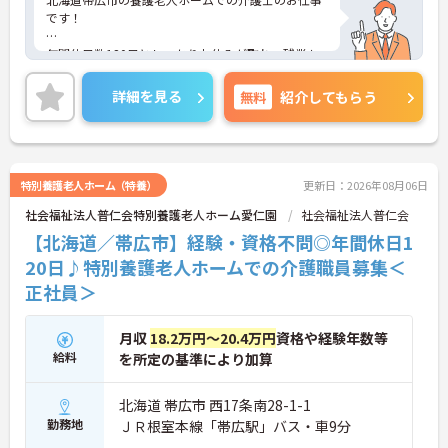
です！
年間休日数120日としっかりお休みが取れ、残業も
少なめなのでプライベートも大切にしながら働ける
環境です！
詳細を見る
無料
紹介してもらう
ご興味ある方には、面接のポイントなど、さらに詳
細をお話致しますのでお気軽にご相談ください。
特別養護老人ホーム（特養）
更新日：2026年08月06日
社会福祉法人普仁会特別養護老人ホーム愛仁園
社会福祉法人普仁会
【北海道／帯広市】経験・資格不問◎年間休日1
20日♪特別養護老人ホームでの介護職員募集＜
正社員＞
月収
18.2万円～20.4万円
資格や経験年数等
給料
を所定の基準により加算
北海道 帯広市 西17条南28-1-1
勤務地
ＪＲ根室本線「帯広駅」バス・車9分