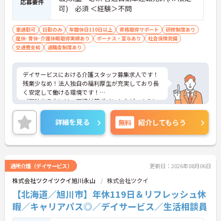
応募要件
可) 必須 ＜経験＞不問
車通勤可
日勤のみ
年間休日110日以上
資格取得サポート
研修制度あり
産休･育休･介護休暇取得実績あり
ボーナス・賞与あり
社会保険完備
交通費支給
退職金制度あり
デイサービスにおける介護スタッフ募集求人です！
残業少なめ！法人独自の福利厚生が充実しており長
く安定して働ける環境です！
ご興味ある方には、面接対策ポイントなど、さらに
詳細をお話しいたしますのでお気軽にご相談くださ
い！
詳細を見る
無料
紹介してもらう
通所介護（デイサービス）
更新日：2026年08月06日
株式会社ツクイツクイ旭川永山
株式会社ツクイ
【北海道／旭川市】年休119日＆リフレッシュ休
暇／キャリアパス◎／デイサービス／生活相談員