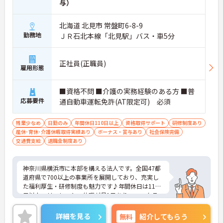
与）
北海道 北見市 常盤町6-8-9
勤務地
ＪＲ石北本線「北見駅」バス・車5分
正社員(正職員)
雇用形態
■資格不問 ■介護の実務経験のある方 ■普
応募要件
通自動車運転免許(AT限定可) 必須
残業少なめ
日勤のみ
年間休日110日以上
資格取得サポート
研修制度あり
産休･育休･介護休暇取得実績あり
ボーナス・賞与あり
社会保険完備
交通費支給
退職金制度あり
神奈川県横浜市に本部を構える法人です。全国47都
道府県で700以上の事業所を展開しており、充実し
た福利厚生・研修制度も魅力です♪年間休日は110
日以上、リフレッシュ休暇が月1日あり、ワークラ
イフバランスを重視される方にもおすすめです。ご
興味のある方には、面接対策ポイントなど、さらに
詳細を見る
無料
紹介してもらう
詳細をお話しいたしますのでお気軽にご相談くださ