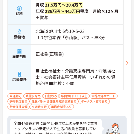
月収
21.5万円～28.4万円
年収
286万円～445万円
程度 月給×12ヶ月
給料
＋賞与
北海道 旭川市 6条10-5-23
勤務地
ＪＲ宗谷本線「永山駅」バス・車8分
正社員(正職員)
雇用形態
■社会福祉士・介護支援専門員・介護福祉
士・社会福祉主事任用資格 いずれかの資
応募要件
格必須 ■経験：不問
車通勤可
残業少なめ
日勤のみ
年間休日110日以上
資格取得サポート
研修制度あり
産休･育休･介護休暇取得実績あり
ボーナス・賞与あり
社会保険完備
交通費支給
退職金制度あり
全国47都道府県に展開し40年以上の歴史を持つ業界
トップクラスの安定法人で生活相談員を募集してい
ます。夜勤なしの日勤のみで年間休日119日を確保