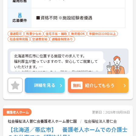
雇用形態
■資格不問 ※施設経験者優遇
応募要件
車通勤可
残業少なめ
住宅手当・補助
無資格OK
年間休日110日以上
社会保険完備
交通費支給
退職金制度あり
北海道帯広市に位置する施設での求人です。
福利厚生が整っていますので、安心してご就業して
いただけます。
また年間休日123日と多く、残業も月2時間程度と少
なめですので、プライベートとの予定が立てやすい
です。
詳細を見る
無料
紹介してもらう
ご興味のある方は、お気軽にお問い合わせくださ
い。
養護老人ホーム
更新日：2026年08月06日
社会福祉法人普仁会養護老人ホーム普仁園
社会福祉法人普仁会
【北海道／帯広市】 養護老人ホームでの介護士