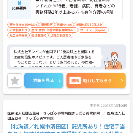
しやすく、初任者研修や実務者研修からでも着実に
いずれか ※特養、老健、病院、有老などの
専門性を高められます
応募要件
実務経験1年以上ある方 ※身体介護の経験年
＜残業月7時間以下で身体の負担を軽減！＞
・常勤で働くスタッフの比率が90パーセント以上と
以上ある方、機械浴の使用の経験のある方
高く、急なシフト変更や無理な長時間勤務が発生し
歓迎
駅から徒歩10分以内
車通勤可
残業少なめ
年間休日110日以上
にくい人員体制です
研修制度あり
産休･育休･介護休暇取得実績あり
ボーナス・賞与あり
・訪問スケジュールに沿って施設内でのケアを行う
社会保険完備
交通費支給
退職金制度あり
ため、月平均の残業時間は5時間から7時間程度とか
なり少なめに抑えられます
・夜勤明けの翌日は原則としてお休みとなるシフト
株式会社アンビスが全国で100施設以上を展開する
編成が組まれており、しっかりと休息を取りながら
医療施設型ホスピスです。ご入居者様やご家族を
長期的な就業が可能です
「ひとりにはしない」という理念のもと、慢性期や
＜評価制度でキャリアアップ＞
終末期にあり医療依存度の高い方を受け入れ、地域
・介護福祉士や初任者研修などの資格や実務経験、
医療を支える社会的意義の高い事業を推進していま
夜勤回数がしっかりと給与に反映されるためモチベ
す。現場には看護師が24時間常駐しています。急変
詳細を見る
無料
紹介してもらう
ーションを維持できます
時の対応や医療行為は看護師が担当するため、初任
・年次を問わずリーダーや主任などのマネジメント
者研修や実務者研修の方も食事介助や入浴介助など
職へ昇格する事例も多数あり、腰を据えて長期的な
の生活を支えるケアに専念できる環境です。多職種
キャリア形成が可能です
で情報を共有し、一人で判断を抱え込まないチーム
連携の体制がしっかりと整っています。働き方の面
更新日：2026年08月06日
では、夜勤明けの翌日が原則として公休となるほ
医療法人社団五風会 さっぽろ香雪病院さっぽろ香雪病院
医療法人社
か、月平均の残業時間も5時間から7時間程度とかな
団五風会 さっぽろ香雪病院
り少なめです。常勤スタッフの比率が90パーセント
【北海道／札幌市清田区】託児所あり！住宅手当
を超えているため急な勤務変更が発生しにくく、あ
らかじめ決められた訪問予定表に沿って規則正しく