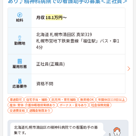
あり♪精神科病院での看護助手の募集＜正社員＞
働けます。入職後は現場スタッフによるお一人おひ
とりに合わせた個別のOJT研修が実施されます。eラ
ーニングも導入されており、多職種と連携しながら
月収
18.1万円
～
給料
専門性を着実に深めていける環境が用意されていま
す。
北海道 札幌市清田区 真栄319
★おすすめPOINT★
札幌市営地下鉄東豊線「福住駅」バス・車1
＜個別ＯＪＴとチーム連携で着実に成長！＞
勤務地
4分
・入職後はお一人おひとりの習熟度に合わせた個別
のＯＪＴ研修を実施し、ｅラーニングを用いた学習
の機会も提供されます
正社員(正職員)
・施設内には看護師が24時間常駐しており、急変時
雇用形態
の対応や専門的な医療処置は看護師が担当するため
負担が減ります
・介護スタッフと看護スタッフの比率が1対1で相談
資格不問
応募要件
しやすく、初任者研修や実務者研修からでも着実に
専門性を高められます
＜残業月7時間以下で身体の負担を軽減！＞
車通勤可
住宅手当・補助
託児所・育児補助
無資格OK
年間休日110日以上
・常勤で働くスタッフの比率が90パーセント以上と
産休･育休･介護休暇取得実績あり
ボーナス・賞与あり
社会保険完備
高く、急なシフト変更や無理な長時間勤務が発生し
交通費支給
退職金制度あり
にくい人員体制です
・訪問スケジュールに沿って施設内でのケアを行う
ため、月平均の残業時間は5時間から7時間程度とか
北海道札幌市清田区の精神科病院での看護助手の募
なり少なめに抑えられます
集です。
・夜勤明けの翌日は原則としてお休みとなるシフト