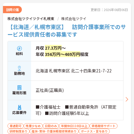
訪問介護
更新日：2026年08月06日
株式会社ツクイツクイ札幌東
株式会社ツクイ
【北海道／札幌市東区】 訪問介護事業所でのサ
ービス提供責任者の募集です
月収
27.3万円
～
給料
年収
356万円～469万円
程度
北海道 札幌市東区 北二十四条東21-7-22
勤務地
正社員(正職員)
雇用形態
■介護福祉士 ■普通自動車免許（AT限定
応募要件
可） ■訪問介護経験5年以上
車通勤可
残業少なめ
日勤のみ
年間休日110日以上
資格取得サポート
研修制度あり
産休･育休･介護休暇取得実績あり
ボーナス・賞与あり