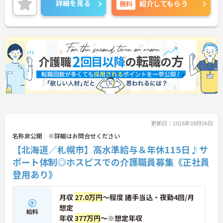
詳細を見る
無料
紹介してもらう
賞与は3.43ヵ月分実績と頑張りを評価していただけ
ます。
ご興味のある方には、面接対策ポイントなど、さら
に詳細をお話しいたしますので、お気軽にご相談く
ださい。
更新日：2026年08月06日
名称非公開 ※詳細はお問合せください
【北海道／札幌市】高水準給与＆年休115日♪サ
ポート体制◎ホスピスでの介護職員募集《正社員
登用あり》
月収
27.0万円
～程度 諸手当込・夜勤4回/月
想定
給料
年収
377万円
～※想定年収