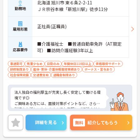
北海道 旭川市 東６条2-2-11
還元 ・配偶者1万円や満18歳未満の子5千円の手厚
勤務地
ＪＲ宗谷本線「新旭川駅」徒歩11分
い扶養手当を支給
・結婚・出生・入学のお祝い金やヘルスチェック補
助など独自の福利厚生制度を用意
正社員(正職員)
【資格を活かせるキャリアアップ環境】
雇用形態
・公的資格取得や自己啓発支援制度を活用しスキル
アップが可能
■介護福祉士 ■普通自動車免許（AT限定
・管理職や他職種への転換など多彩なキャリアプラ
応募要件
可） ■訪問介護経験3年以上
ンを用意
・髪色やネイルなどが自由で個性を大切にできる社
風
車通勤可
残業少なめ
日勤のみ
年間休日110日以上
資格取得サポート
研修制度あり
産休･育休･介護休暇取得実績あり
ボーナス・賞与あり
社会保険完備
交通費支給
退職金制度あり
法人独自の福利厚生が充実し長く安定して働ける環
境です◎
ご興味ある方には、面接対策ポイントなど、さらに
詳細をお話しいたしますのでお気軽にご相談くださ
い！
詳細を見る
無料
紹介してもらう