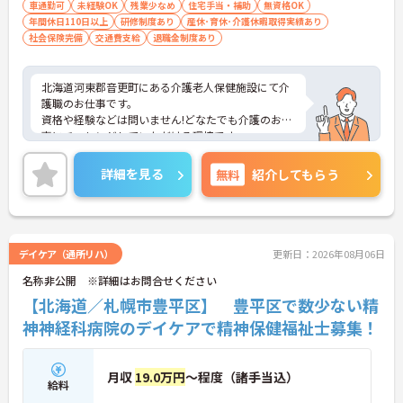
車通勤可
未経験OK
残業少なめ
住宅手当・補助
無資格OK
年間休日110日以上
研修制度あり
産休･育休･介護休暇取得実績あり
社会保険完備
交通費支給
退職金制度あり
北海道河東郡音更町にある介護老人保健施設にて介
護職のお仕事です。
資格や経験などは問いません!どなたでも介護のお仕
事にチャレンジしていただける環境です。
ご興味ある方には、面接対策ポイントなど、さらに
詳細をお話しいたしますのでお気軽にご相談くださ
詳細を見る
無料
紹介してもらう
い。
デイケア（通所リハ）
更新日：2026年08月06日
名称非公開 ※詳細はお問合せください
【北海道／札幌市豊平区】 豊平区で数少ない精
神神経科病院のデイケアで精神保健福祉士募集！
月収
19.0万円
～程度（諸手当込）
給料