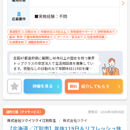
助など独自の福利厚生制度を用意
【資格を活かせるキャリアアップ環境】
・公的資格取得や自己啓発支援制度を活用しスキル
■実務経験：不問
アップが可能
応募要件
・管理職や他職種への転換など多彩なキャリアプラ
ンを用意
車通勤可
・髪色やネイルなどが自由で個性を大切にできる社
日勤のみ
年間休日110日以上
資格取得サポート
研修制度あり
産休･育休･介護休暇取得実績あり
風
ボーナス・賞与あり
社会保険完備
交通費支給
退職金制度あり
全国47都道府県に展開し40年以上の歴史を持つ業界
トップクラスの安定法人で生活相談員を募集してい
ます。夜勤なしの日勤のみで年間休日119日を確保
しておりリフレッシュ休暇やこども休暇などライフ
ステージに合わせた働き方が可能です。処遇改善手
当の全額還元や実績最大105万円の賞与に加え配偶
詳細を見る
無料
紹介してもらう
者1万円などの手厚い扶養手当をご用意しています。
独自の福利厚生制度によるお祝い金や宿泊費補助な
どスタッフの生活を支える制度も充実しています。
髪色やネイルも自由でご自身の個性を大切にしなが
らのびのびと働ける風通しの良い職場です。階層別
通所介護（デイサービス）
更新日：2026年08月06日
研修や資格取得支援制度が整っているため有資格者
株式会社ツクイツクイ江別弥生
株式会社ツクイ
の方がこれまでのご経験を活かしながら将来の管理
職やスペシャリストへと着実にキャリアアップを目
【北海道／江別市】年休119日＆リフレッシュ休