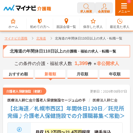
0
0
求人検索
会員登録
メニュー
ホーム
初めての方へ
面談会場一覧
保存した求人
最近見た求人
マイナビ介護職
北海道
北海道の年間休日110日以上の求人・転職一覧
北海道の年間休日110日以上
の介護職・福祉の求人・転職一覧
1,399
この条件の介護・福祉求人数
非公開求人
件 ＋
おすすめ順
新着順
月収順
年収順
介護老人保健施設（老健）
更新日：2026年08月07日
医療法人耕仁会介護老人保健施設セージュ山の手
医療法人耕仁会
【北海道／札幌市西区】年間休日120日／託児所
完備♪介護老人保健施設での介護職募集＜常勤＞
月収
15.2万円～21.4万円
程度 諸手当込