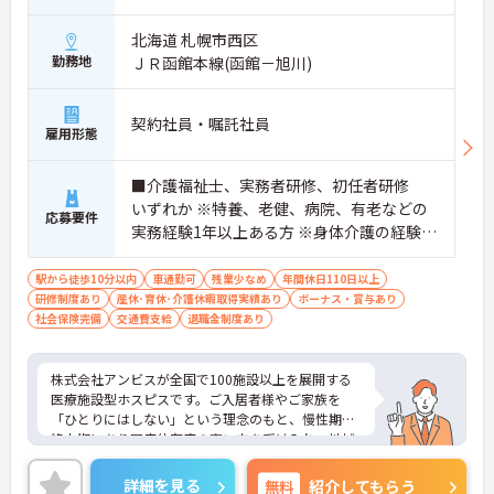
北海道 札幌市西区
勤務地
ＪＲ函館本線(函館－旭川)
契約社員・嘱託社員
雇用形態
■介護福祉士、実務者研修、初任者研修
いずれか ※特養、老健、病院、有老などの
応募要件
実務経験1年以上ある方 ※身体介護の経験年
以上ある方、機械浴の使用の経験のある方
歓迎
駅から徒歩10分以内
車通勤可
残業少なめ
年間休日110日以上
研修制度あり
産休･育休･介護休暇取得実績あり
ボーナス・賞与あり
社会保険完備
交通費支給
退職金制度あり
株式会社アンビスが全国で100施設以上を展開する
医療施設型ホスピスです。ご入居者様やご家族を
「ひとりにはしない」という理念のもと、慢性期や
終末期にあり医療依存度の高い方を受け入れ、地域
医療を支える社会的意義の高い事業を推進していま
す。現場には看護師が24時間常駐しています。急変
詳細を見る
無料
紹介してもらう