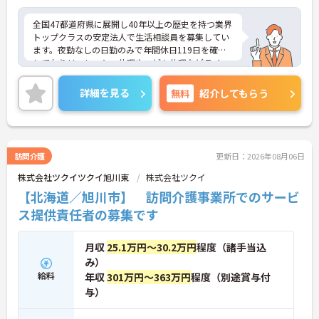
全国47都道府県に展開し40年以上の歴史を持つ業界
トップクラスの安定法人で生活相談員を募集してい
ます。夜勤なしの日勤のみで年間休日119日を確保
しておりリフレッシュ休暇やこども休暇などライフ
ステージに合わせた働き方が可能です。処遇改善手
当の全額還元や実績最大105万円の賞与に加え配偶
詳細を見る
無料
紹介してもらう
者1万円などの手厚い扶養手当をご用意しています。
独自の福利厚生制度によるお祝い金や宿泊費補助な
どスタッフの生活を支える制度も充実しています。
髪色やネイルも自由でご自身の個性を大切にしなが
らのびのびと働ける風通しの良い職場です。階層別
訪問介護
更新日：2026年08月06日
研修や資格取得支援制度が整っているため有資格者
株式会社ツクイツクイ旭川東
株式会社ツクイ
の方がこれまでのご経験を活かしながら将来の管理
職やスペシャリストへと着実にキャリアアップを目
【北海道／旭川市】 訪問介護事業所でのサービ
指せるやりがいのある環境です。
ス提供責任者の募集です
★おすすめPOINT★
【ワークライフバランスの充実】
月収
25.1万円～30.2万円
程度（諸手当込
・夜勤なしの日勤のみで年間休日119日を確保 ・リ
み）
フレッシュ休暇やこども休暇など特別休暇が充実
給料
年収
301万円～363万円
程度（別途賞与付
・産休育休や産後パパ育休制度など子育て支援体制
与）
が万全
【安心の高待遇と福利厚生】
・処遇改善手当を毎月および半期末手当として全額