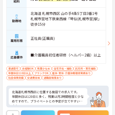
給料
北海道 札幌市西区 山の手4条5丁目3番1号
札幌市営地下鉄東西線「琴似(札幌市営)駅」
勤務地
徒歩15分
正社員(正職員)
雇用形態
■介護職員初任者研修（ヘルパー2級）以上
応募要件
車通勤可
未経験OK
残業少なめ
住宅手当・補助
託児所・育児補助
年間休日110日以上
ブランクOK
産休･育休･介護休暇取得実績あり
社会保険完備
交通費支給
退職金制度あり
北海道札幌市西区に位置する施設での求人です。
年間休日は120日と多く、残業は月2時間程度と少な
めですので、プライベートとの予定が立てやすいで
す！
また、託児所完備されていますので、お子様がいら
っしゃる方でも安心してご就業していただけます。