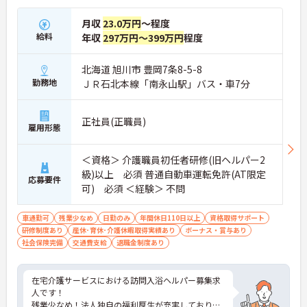
月収
23.0万円
～程度
給料
年収
297万円～399万円
程度
北海道 旭川市 豊岡7条8-5-8
勤務地
ＪＲ石北本線「南永山駅」バス・車7分
正社員(正職員)
雇用形態
＜資格＞ 介護職員初任者研修(旧ヘルパー2
級)以上 必須 普通自動車運転免許(AT限定
応募要件
可) 必須 ＜経験＞ 不問
車通勤可
残業少なめ
日勤のみ
年間休日110日以上
資格取得サポート
研修制度あり
産休･育休･介護休暇取得実績あり
ボーナス・賞与あり
社会保険完備
交通費支給
退職金制度あり
在宅介護サービスにおける訪問入浴ヘルパー募集求
人です！
残業少なめ！法人独自の福利厚生が充実しており長