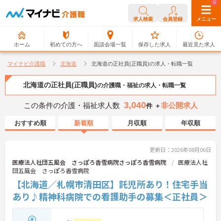
0
0
求人検索
会員登録
メニュー
ホーム
初めての方へ
面談会場一覧
保存した求人
最近見た求人
マイナビ介護職
北海道
北海道の正社員(正職員)の求人・転職一覧
北海道の正社員(正職員)
の介護職・福祉の求人・転職一覧
3,040
この条件の介護・福祉求人数
非公開求人
件 ＋
おすすめ順
新着順
月収順
年収順
更新日：2026年08月06日
医療法人社団五風会 さっぽろ香雪病院さっぽろ香雪病院
医療法人社
団五風会 さっぽろ香雪病院
【北海道／札幌市清田区】託児所あり！住宅手当
あり♪精神科病院での看護助手の募集＜正社員＞