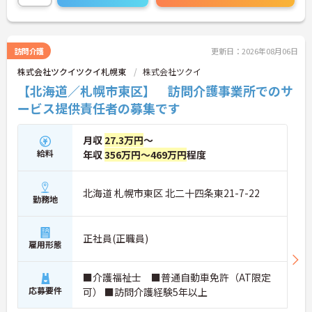
訪問介護
更新日：2026年08月06日
株式会社ツクイツクイ札幌東
株式会社ツクイ
【北海道／札幌市東区】 訪問介護事業所でのサ
ービス提供責任者の募集です
月収
27.3万円
～
給料
年収
356万円～469万円
程度
北海道 札幌市東区 北二十四条東21-7-22
勤務地
正社員(正職員)
雇用形態
■介護福祉士 ■普通自動車免許（AT限定
応募要件
可） ■訪問介護経験5年以上