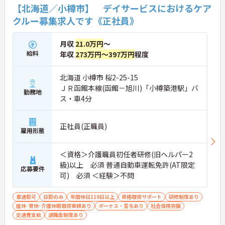
【北海道／小樽市】 デイサービスにおけるケア
クルー募集求人です《正社員》
月収
21.0万円
～
給料
年収
273万円～397万円
程度
北海道 小樽市 桜2-25-15
ＪＲ函館本線(函館－旭川)「小樽築港駅」バ
勤務地
ス・車4分
正社員(正職員)
雇用形態
＜資格＞介護職員初任者研修(旧ヘルパー2
級)以上 必須 普通自動車運転免許(AT限定
応募要件
可) 必須 ＜経験＞不問
車通勤可
日勤のみ
年間休日110日以上
資格取得サポート
研修制度あり
産休･育休･介護休暇取得実績あり
ボーナス・賞与あり
社会保険完備
交通費支給
退職金制度あり