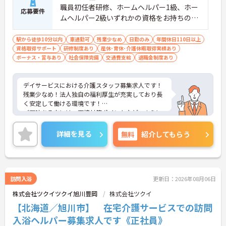
職員初任者研修、ホームヘルパー1級、ホー
応募要件
ムヘルパー2級いずれかの資格をお持ちの
方 ■実務経験：必須 ■普通自動車運転
免許（AT限定可）：必須
駅から徒歩10分以内
車通勤可
残業少なめ
日勤のみ
年間休日110日以上
資格取得サポート
研修制度あり
産休･育休･介護休暇取得実績あり
ボーナス・賞与あり
社会保険完備
交通費支給
退職金制度あり
デイサービスにおける介護スタッフ募集求人です！
残業少なめ！法人独自の福利厚生が充実しており長
く安定して働ける環境です！
ご興味ある方には、面接対策ポイントなど、さらに
詳細をお話しいたしますのでお気軽にご相談くださ
い！
詳細を見る
無料
紹介してもらう
訪問入浴
更新日：2026年08月06日
株式会社ツクイツクイ旭川豊岡
株式会社ツクイ
【北海道／旭川市】 在宅介護サービスでの訪問
入浴ヘルパー募集求人です《正社員》