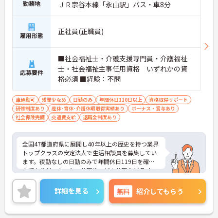
勤務地
ＪＲ宗谷本線「永山駅」バス・車8分
正社員(正職員)
雇用形態
■社会福祉士・介護支援専門員・介護福祉
士・社会福祉主事任用資格 いずれかの資
応募要件
格必須 ■経験：不問
車通勤可
残業少なめ
日勤のみ
年間休日110日以上
資格取得サポート
研修制度あり
産休･育休･介護休暇取得実績あり
ボーナス・賞与あり
社会保険完備
交通費支給
退職金制度あり
全国47都道府県に展開し40年以上の歴史を持つ業界
トップクラスの安定法人で生活相談員を募集してい
ます。夜勤なしの日勤のみで年間休日119日を確保
しておりリフレッシュ休暇やこども休暇などライフ
ステージに合わせた働き方が可能です。処遇改善手
当の全額還元や実績最大105万円の賞与に加え配偶
詳細を見る
無料
紹介してもらう
者1万円などの手厚い扶養手当をご用意しています。
独自の福利厚生制度によるお祝い金や宿泊費補助な
どスタッフの生活を支える制度も充実しています。