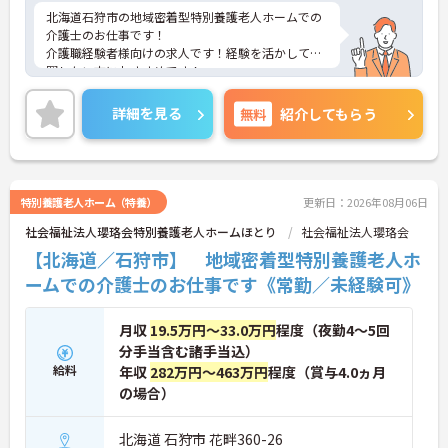
北海道石狩市の地域密着型特別養護老人ホームでの
介護士のお仕事です！
介護職経験者様向けの求人です！経験を活かして活
躍したい方におすすめです！
年間休日数120日としっかりお休みがあり、残業も
少なめ！プライベートも大切にしながら働けます。
詳細を見る
無料
紹介してもらう
ご興味ある方には、面接のポイントなど、さらに詳
細をお話致しますのでお気軽にご相談ください。
特別養護老人ホーム（特養）
更新日：2026年08月06日
社会福祉法人瓔珞会特別養護老人ホームほとり
社会福祉法人瓔珞会
【北海道／石狩市】 地域密着型特別養護老人ホ
ームでの介護士のお仕事です《常勤／未経験可》
月収
19.5万円～33.0万円
程度（夜勤4～5回
分手当含む諸手当込）
給料
年収
282万円～463万円
程度（賞与4.0ヵ月
の場合）
北海道 石狩市 花畔360-26