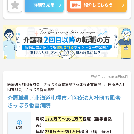
ご興味のある方は、面接のポイントをお伝えします
詳細を見る
無料
紹介してもらう
のでお気軽にお問い合せください。
更新日：2026年08月06日
医療法人社団五風会 さっぽろ香雪病院さっぽろ香雪病院
医療法人社
団五風会 さっぽろ香雪病院
介護職員／北海道札幌市／医療法人社団五風会
さっぽろ香雪病院
月収
17.0万円～26.1万円
程度（諸手当込
み）
給料
年収
230万円～351万円
程度（諸手当込）