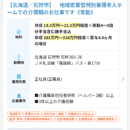
【北海道／石狩市】 地域密着型特別養護老人ホ
ームでの介護職のお仕事です《常勤》
月収
19.3万円～22.3万円
程度※夜勤4～5回
分手当含む諸手当込
給料
年収
281万円～326万円
程度※賞与4.0ヵ月
の場合
北海道 石狩市 花畔360-26
勤務地
ＪＲ札沼線「篠路駅」バス・車17分
正社員(正職員)
雇用形態
■介護職員初任者研修（ヘルパー2級）以上
応募要件
■3年以上の介護経験
車通勤可
残業少なめ
住宅手当・補助
年間休日110日以上
産休･育休･介護休暇取得実績あり
社会保険完備
交通費支給
退職金制度あり