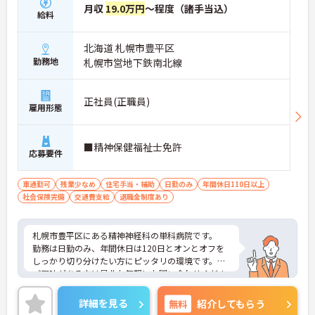
月収
19.0万円
～程度（諸手当込）
給料
北海道 札幌市豊平区
勤務地
札幌市営地下鉄南北線
正社員(正職員)
雇用形態
■精神保健福祉士免許
応募要件
車通勤可
残業少なめ
住宅手当・補助
日勤のみ
年間休日110日以上
社会保険完備
交通費支給
退職金制度あり
札幌市豊平区にある精神神経科の単科病院です。
勤務は日勤のみ、年間休日は120日とオンとオフを
しっかり切り分けたい方にピッタリの環境です。
ご興味がある方は是非お気軽にお問い合わせくださ
い。
詳細を見る
無料
紹介してもらう