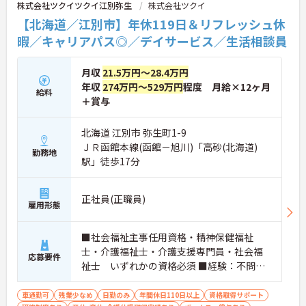
株式会社ツクイツクイ江別弥生
株式会社ツクイ
の方がこれまでのご経験を活かしながら将来の管理
職やスペシャリストへと着実にキャリアアップを目
【北海道／江別市】年休119日＆リフレッシュ休
指せるやりがいのある環境です。
暇／キャリアパス◎／デイサービス／生活相談員
★おすすめPOINT★
【ワークライフバランスの充実】
月収
21.5万円～28.4万円
・夜勤なしの日勤のみで年間休日119日を確保 ・リ
年収
274万円～529万円
程度 月給×12ヶ月
フレッシュ休暇やこども休暇など特別休暇が充実
給料
＋賞与
・産休育休や産後パパ育休制度など子育て支援体制
が万全
【安心の高待遇と福利厚生】
北海道 江別市 弥生町1-9
・処遇改善手当を毎月および半期末手当として全額
ＪＲ函館本線(函館－旭川)「高砂(北海道)
勤務地
還元 ・配偶者1万円や満18歳未満の子5千円の手厚
駅」徒歩17分
い扶養手当を支給
・結婚・出生・入学のお祝い金やヘルスチェック補
助など独自の福利厚生制度を用意
正社員(正職員)
【資格を活かせるキャリアアップ環境】
雇用形態
・公的資格取得や自己啓発支援制度を活用しスキル
アップが可能
■社会福祉主事任用資格・精神保健福祉
・管理職や他職種への転換など多彩なキャリアプラ
士・介護福祉士・介護支援専門員・社会福
ンを用意
応募要件
・髪色やネイルなどが自由で個性を大切にできる社
祉士 いずれかの資格必須 ■経験：不問
風
※ただし、介護福祉士の場合、社会福祉施
設等において実務経験が1年以上必須
車通勤可
残業少なめ
日勤のみ
年間休日110日以上
資格取得サポート