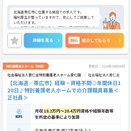
北海道帯広市に位置する施設での求人です。
福利厚生が整っていますので、安心してご就業して
いただけます。
また年間休日123日と多く、残業も月2時間程度と少
なめですので、プライベートとの予定が立てやすい
です。
詳細を見る
無料
紹介してもらう
ご興味のある方は、お気軽にお問い合わせくださ
い。
特別養護老人ホーム（特養）
更新日：2026年08月06日
社会福祉法人普仁会特別養護老人ホーム愛仁園
社会福祉法人普仁会
【北海道／帯広市】経験・資格不問◎年間休日1
20日♪特別養護老人ホームでの介護職員募集＜
正社員＞
月収
18.2万円～20.4万円
資格や経験年数等
給料
を所定の基準により加算
北海道 帯広市 西17条南28-1-1