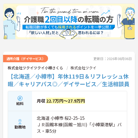
髪色やネイルも自由でご自身の個性を大切にしなが
らのびのびと働ける風通しの良い職場です。階層別
研修や資格取得支援制度が整っているため有資格者
の方がこれまでのご経験を活かしながら将来の管理
職やスペシャリストへと着実にキャリアアップを目
指せるやりがいのある環境です。
★おすすめPOINT★
【ワークライフバランスの充実】
・夜勤なしの日勤のみで年間休日119日を確保 ・リ
フレッシュ休暇やこども休暇など特別休暇が充実
通所介護（デイサービス）
更新日：2026年08月06日
・産休育休や産後パパ育休制度など子育て支援体制
株式会社ツクイツクイ小樽さくら
株式会社ツクイ
が万全
【北海道／小樽市】年休119日＆リフレッシュ休
【安心の高待遇と福利厚生】
・処遇改善手当を毎月および半期末手当として全額
暇／キャリアパス◎／デイサービス／生活相談員
還元 ・配偶者1万円や満18歳未満の子5千円の手厚
い扶養手当を支給
・結婚・出生・入学のお祝い金やヘルスチェック補
月収
22.7万円～27.9万円
助など独自の福利厚生制度を用意
給料
【資格を活かせるキャリアアップ環境】
・公的資格取得や自己啓発支援制度を活用しスキル
北海道 小樽市 桜2-25-15
アップが可能
ＪＲ函館本線(函館－旭川)「小樽築港駅」バ
・管理職や他職種への転換など多彩なキャリアプラ
勤務地
ス・車5分
ンを用意
・髪色やネイルなどが自由で個性を大切にできる社