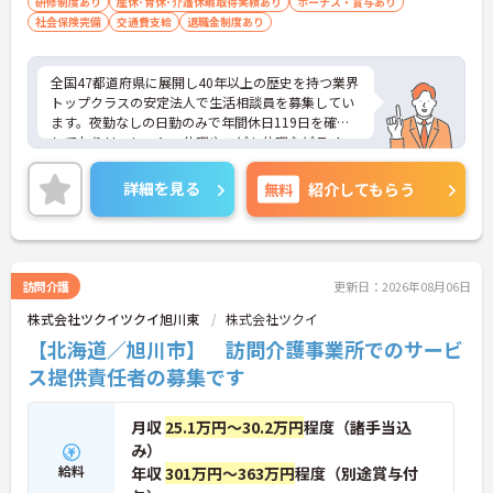
研修制度あり
産休･育休･介護休暇取得実績あり
ボーナス・賞与あり
社会保険完備
交通費支給
退職金制度あり
全国47都道府県に展開し40年以上の歴史を持つ業界
トップクラスの安定法人で生活相談員を募集してい
ます。夜勤なしの日勤のみで年間休日119日を確保
しておりリフレッシュ休暇やこども休暇などライフ
ステージに合わせた働き方が可能です。処遇改善手
当の全額還元や実績最大105万円の賞与に加え配偶
詳細を見る
無料
紹介してもらう
者1万円などの手厚い扶養手当をご用意しています。
独自の福利厚生制度によるお祝い金や宿泊費補助な
どスタッフの生活を支える制度も充実しています。
髪色やネイルも自由でご自身の個性を大切にしなが
らのびのびと働ける風通しの良い職場です。階層別
訪問介護
更新日：2026年08月06日
研修や資格取得支援制度が整っているため有資格者
株式会社ツクイツクイ旭川東
株式会社ツクイ
の方がこれまでのご経験を活かしながら将来の管理
職やスペシャリストへと着実にキャリアアップを目
【北海道／旭川市】 訪問介護事業所でのサービ
指せるやりがいのある環境です。
ス提供責任者の募集です
★おすすめPOINT★
【ワークライフバランスの充実】
月収
25.1万円～30.2万円
程度（諸手当込
・夜勤なしの日勤のみで年間休日119日を確保 ・リ
み）
フレッシュ休暇やこども休暇など特別休暇が充実
給料
年収
301万円～363万円
程度（別途賞与付
・産休育休や産後パパ育休制度など子育て支援体制