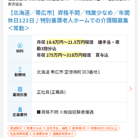
真宗協会
【北海道／帯広市】資格不問／残業少なめ／年間
休日123日♪特別養護老人ホームでの介護職募集
＜常勤＞
月収
18.6万円～21.5万円
程度 諸手当・夜
勤3回分込
給料
年収
275万円～318万円
程度 賞与込
北海道 帯広市 空港南町303番地1
勤務地
正社員(正職員)
雇用形態
■資格不問 ※施設経験者優遇
応募要件
車通勤可
残業少なめ
住宅手当・補助
無資格OK
年間休日110日以上
社会保険完備
交通費支給
退職金制度あり