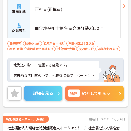
正社員(正職員)
雇用形態
■介護福祉士免許 ※介護経験2年以上
応募要件
車通勤可
残業少なめ
住宅手当・補助
年間休日110日以上
産休･育休･介護休暇取得実績あり
社会保険完備
交通費支給
退職金制度あり
北海道石狩市に位置する施設です。
家庭的な雰囲気の中で、他職種協働でサポートして
います。
年間休日120日あり、メリハリ付けご就業いただけ
詳細を見る
無料
紹介してもらう
ます。
ご興味ある方には、面接対策ポイントなど、さらに
詳細をお話しいたしますのでお気軽にご相談くださ
い！
特別養護老人ホーム（特養）
更新日：2026年08月06日
社会福祉法人瓔珞会特別養護老人ホームほとり
社会福祉法人瓔珞会