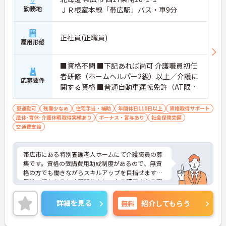
勤務地
ＪＲ根室本線「帯広駅」バス・車9分
正社員(正職員)
雇用形態
■資格不問 ■下記あれば尚可 介護職員初任
者研修（ホームヘルパー2級）以上／介護に
応募要件
関する資格 ■普通自動車運転免許（AT限定
可）必須 ■経験不問 ■介護福祉施設での介
護経験あれば尚可 ■必要なPCスキル：ワー
車通勤可
残業少なめ
住宅手当・補助
年間休日110日以上
資格取得サポート
産休･育休･介護休暇取得実績あり
ド・エクセルシートへの入力ができる程度
ボーナス・賞与あり
社会保険完備
交通費支給
帯広市にある特別養護老人ホームにて介護職員の募
集です。資格の受講費用助成制度があるので、無資
格の方でも働きながらスキルアップを目指せます！
昇給・賞与あるため頑張りをしっかり評価される職
場です♪ご興味ある方は面接ポイントをお伝えしま
すので、お気軽にご連絡ください。
詳細を見る
無料
紹介してもらう