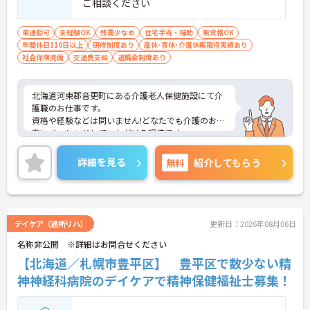
ご相談ください
車通勤可
未経験OK
残業少なめ
住宅手当・補助
無資格OK
年間休日110日以上
研修制度あり
産休･育休･介護休暇取得実績あり
社会保険完備
交通費支給
退職金制度あり
北海道河東郡音更町にある介護老人保健施設にて介
護職のお仕事です。
資格や経験などは問いません!どなたでも介護のお仕
事にチャレンジしていただける環境です。
ご興味ある方には、面接対策ポイントなど、さらに
詳細をお話しいたしますのでお気軽にご相談くださ
詳細を見る
無料
紹介してもらう
い。
デイケア（通所リハ）
更新日：2026年08月06日
名称非公開 ※詳細はお問合せください
【北海道／札幌市豊平区】 豊平区で数少ない精
神神経科病院のデイケアで精神保健福祉士募集！