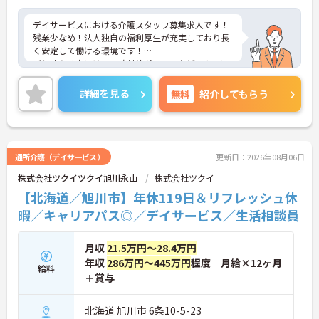
デイサービスにおける介護スタッフ募集求人です！
残業少なめ！法人独自の福利厚生が充実しており長
く安定して働ける環境です！
ご興味ある方には、面接対策ポイントなど、さらに
詳細をお話しいたしますのでお気軽にご相談くださ
い！
詳細を見る
無料
紹介してもらう
通所介護（デイサービス）
更新日：2026年08月06日
株式会社ツクイツクイ旭川永山
株式会社ツクイ
【北海道／旭川市】年休119日＆リフレッシュ休
暇／キャリアパス◎／デイサービス／生活相談員
月収
21.5万円～28.4万円
年収
286万円～445万円
程度 月給×12ヶ月
給料
＋賞与
北海道 旭川市 6条10-5-23