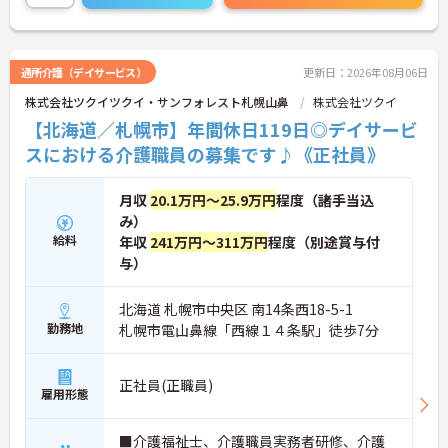
通所介護（デイサービス）
更新日：2026年08月06日
株式会社ツクイツクイ・サンフォレスト札幌山鼻
株式会社ツクイ
【北海道／札幌市】年間休日119日◎デイサービ
スにおける介護職員の募集です♪《正社員》
月収
20.1万円～25.9万円
程度（諸手当込
み）
給料
年収
241万円～311万円
程度（別途賞与付
与）
北海道 札幌市中央区 南14条西18-5-1
勤務地
札幌市電山鼻線「西線１４条駅」徒歩7分
正社員(正職員)
雇用形態
■介護福祉士、介護職員実務者研修、介護