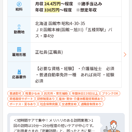
月収
24.4万円
～程度 ※諸手当込み
給料
年収
330万円
～程度 ※想定年収
北海道 函館市 昭和4-30-35
ＪＲ函館本線(函館－旭川)「五稜郭駅」バ
勤務地
ス・車4分
正社員(正職員)
雇用形態
【必要な資格・経験】 ・介護福祉士 必須
・普通自動車免許一種 あれば尚可 ・経験
応募要件
必須
車通勤可
残業少なめ
託児所・育児補助
年間休日110日以上
ブランクOK
資格取得サポート
研修制度あり
産休･育休･介護休暇取得実績あり
ボーナス・賞与あり
社会保険完備
交通費支給
退職金制度あり
＜短時間ケアで集中！メリハリのある訪問業務＞1
回の訪問は10分～20分程度の短いケアが中心です。
ご利用者さまの「定期訪問」と、困ったときに駆け