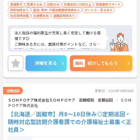
車通勤可
残業少なめ
日勤のみ
年間休日110日以上
資格取得サポート
研修制度あり
産休･育休･介護休暇取得実績あり
ボーナス・賞与あり
社会保険完備
交通費支給
退職金制度あり
法人独自の福利厚生が充実し長く安定して働ける環
境です◎
ご興味ある方には、面接対策ポイントなど、さらに
詳細をお話しいたしますのでお気軽にご相談くださ
い！
詳細を見る
無料
紹介してもらう
定期巡回
更新日：2026年08月06日
ＳＯＭＰＯケア株式会社ＳＯＭＰＯケア 函館昭和 定期巡回
ＳＯＭ
ＰＯケア株式会社
【北海道／函館市】月8～10日休み◎定期巡回・
随時対応型訪問介護看護での介護福祉士募集＜正
社員＞