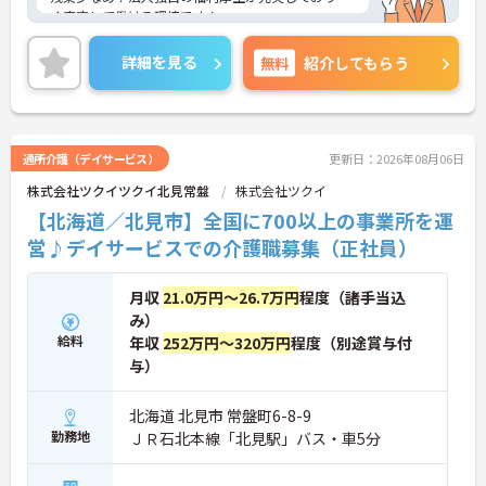
く安定して働ける環境です！
ご興味ある方には、面接対策ポイントなど、さらに
詳細をお話しいたしますのでお気軽にご相談くださ
詳細を見る
無料
紹介してもらう
い！
通所介護（デイサービス）
更新日：2026年08月06日
株式会社ツクイツクイ北見常盤
株式会社ツクイ
【北海道／北見市】全国に700以上の事業所を運
営♪デイサービスでの介護職募集（正社員）
月収
21.0万円～26.7万円
程度（諸手当込
み）
給料
年収
252万円～320万円
程度（別途賞与付
与）
北海道 北見市 常盤町6-8-9
勤務地
ＪＲ石北本線「北見駅」バス・車5分