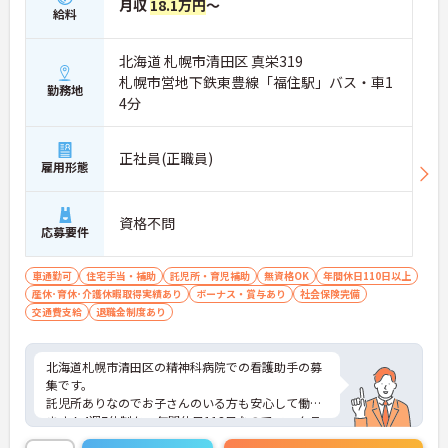
月収
18.1万円
～
給料
北海道 札幌市清田区 真栄319
札幌市営地下鉄東豊線「福住駅」バス・車1
勤務地
4分
正社員(正職員)
雇用形態
資格不問
応募要件
車通勤可
住宅手当・補助
託児所・育児補助
無資格OK
年間休日110日以上
産休･育休･介護休暇取得実績あり
ボーナス・賞与あり
社会保険完備
交通費支給
退職金制度あり
北海道札幌市清田区の精神科病院での看護助手の募
集です。
託児所ありなのでお子さんのいる方も安心して働け
ます！4週7休制かつ年間休日113日なのでワークラ
イフバランスを整えやすい環境でお仕事できます。