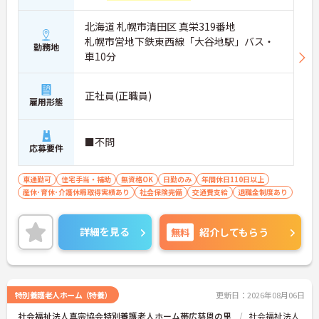
北海道 札幌市清田区 真栄319番地
札幌市営地下鉄東西線「大谷地駅」バス・
勤務地
車10分
正社員(正職員)
雇用形態
■不問
応募要件
車通勤可
住宅手当・補助
無資格OK
日勤のみ
年間休日110日以上
産休･育休･介護休暇取得実績あり
社会保険完備
交通費支給
退職金制度あり
詳細を見る
無料
紹介してもらう
特別養護老人ホーム（特養）
更新日：2026年08月06日
社会福祉法人真宗協会特別養護老人ホーム帯広慈恩の里
社会福祉法人