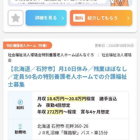
つける「随時訪問」を組み合わせ、必要なサービス
を必要な分だけお届けします。長時間拘束されるケ
アではないため、テキパキとメリハリをつけて働き
詳細を見る
無料
紹介してもらう
たい方にぴったりのお仕事です。
＜しっかり休んでリフレッシュできる環境＞年間公
休は110日あり、月8～10日のお休みが確保されてい
ます。さらに、法定有給休暇に加えて会社独自の休
暇が＋3日付与されるのも嬉しいポイント（入社時
特別養護老人ホーム（特養）
更新日：2026年08月06日
期による）。仕事だけでなく、プライベートの時間
社会福祉法人瓔珞会特別養護老人ホームばんなぐろ
社会福祉法人瓔珞
もしっかり大切にできるため、無理なく長く続けら
会
れる環境です。
【北海道／石狩市】月10日休み／残業ほぼなし
／定員50名の特別養護老人ホームでの介護福祉
士募集
月収
18.6万円～20.8万円
程度 諸手当込
み 夜勤4回想定
給料
年収
272万円
～程度 賞与4ヶ月想定
北海道 石狩市 花畔360-26
勤務地
ＪＲ札沼線「篠路駅」バス・車15分