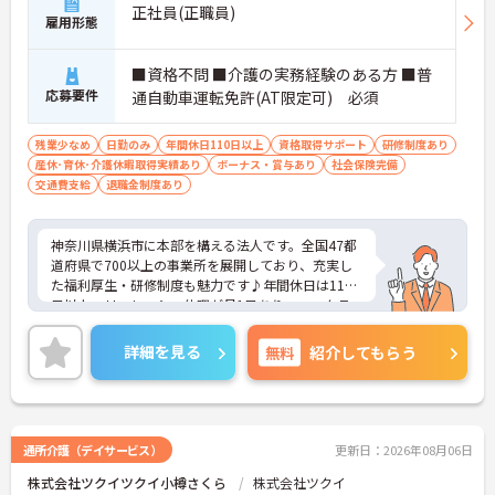
正社員(正職員)
雇用形態
■資格不問 ■介護の実務経験のある方 ■普
応募要件
通自動車運転免許(AT限定可) 必須
残業少なめ
日勤のみ
年間休日110日以上
資格取得サポート
研修制度あり
産休･育休･介護休暇取得実績あり
ボーナス・賞与あり
社会保険完備
交通費支給
退職金制度あり
神奈川県横浜市に本部を構える法人です。全国47都
道府県で700以上の事業所を展開しており、充実し
た福利厚生・研修制度も魅力です♪年間休日は110
日以上、リフレッシュ休暇が月1日あり、ワークラ
イフバランスを重視される方にもおすすめです。ご
興味のある方には、面接対策ポイントなど、さらに
詳細を見る
無料
紹介してもらう
詳細をお話しいたしますのでお気軽にご相談くださ
い！
通所介護（デイサービス）
更新日：2026年08月06日
株式会社ツクイツクイ小樽さくら
株式会社ツクイ