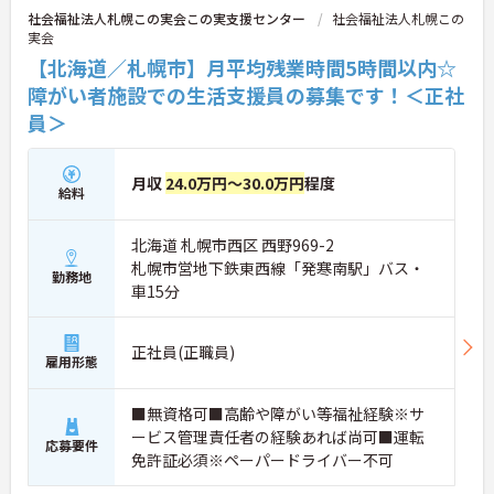
社会福祉法人札幌この実会この実支援センター
社会福祉法人札幌この
実会
【北海道／札幌市】月平均残業時間5時間以内☆
障がい者施設での生活支援員の募集です！＜正社
員＞
月収
24.0万円～30.0万円
程度
給料
北海道 札幌市西区 西野969-2
札幌市営地下鉄東西線「発寒南駅」バス・
勤務地
車15分
正社員(正職員)
雇用形態
■無資格可■高齢や障がい等福祉経験※サ
ービス管理責任者の経験あれば尚可■運転
応募要件
免許証必須※ペーパードライバー不可