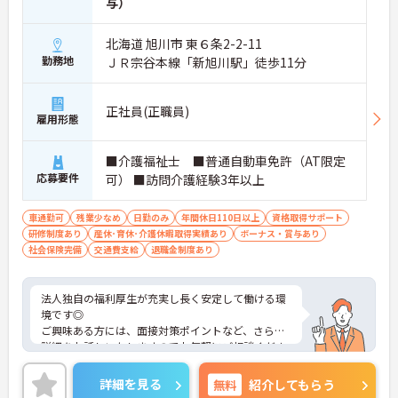
与）
が万全
【安心の高待遇と福利厚生】
・処遇改善手当を毎月および半期末手当として全額
北海道 旭川市 東６条2-2-11
還元 ・配偶者1万円や満18歳未満の子5千円の手厚
勤務地
ＪＲ宗谷本線「新旭川駅」徒歩11分
い扶養手当を支給
・結婚・出生・入学のお祝い金やヘルスチェック補
助など独自の福利厚生制度を用意
正社員(正職員)
【資格を活かせるキャリアアップ環境】
雇用形態
・公的資格取得や自己啓発支援制度を活用しスキル
アップが可能
■介護福祉士 ■普通自動車免許（AT限定
・管理職や他職種への転換など多彩なキャリアプラ
応募要件
可） ■訪問介護経験3年以上
ンを用意
・髪色やネイルなどが自由で個性を大切にできる社
風
車通勤可
残業少なめ
日勤のみ
年間休日110日以上
資格取得サポート
研修制度あり
産休･育休･介護休暇取得実績あり
ボーナス・賞与あり
社会保険完備
交通費支給
退職金制度あり
法人独自の福利厚生が充実し長く安定して働ける環
境です◎
ご興味ある方には、面接対策ポイントなど、さらに
詳細をお話しいたしますのでお気軽にご相談くださ
い！
詳細を見る
無料
紹介してもらう