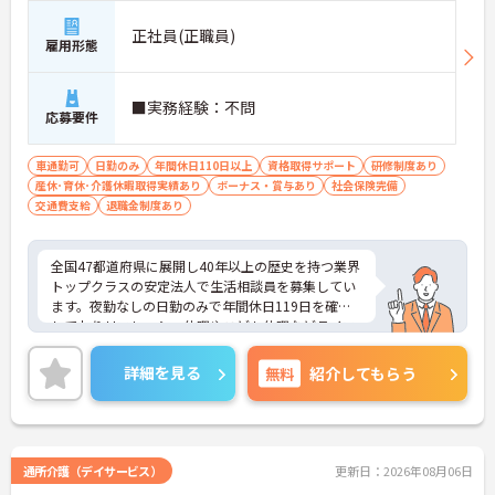
風
正社員(正職員)
雇用形態
■実務経験：不問
応募要件
車通勤可
日勤のみ
年間休日110日以上
資格取得サポート
研修制度あり
産休･育休･介護休暇取得実績あり
ボーナス・賞与あり
社会保険完備
交通費支給
退職金制度あり
全国47都道府県に展開し40年以上の歴史を持つ業界
トップクラスの安定法人で生活相談員を募集してい
ます。夜勤なしの日勤のみで年間休日119日を確保
しておりリフレッシュ休暇やこども休暇などライフ
ステージに合わせた働き方が可能です。処遇改善手
当の全額還元や実績最大105万円の賞与に加え配偶
詳細を見る
無料
紹介してもらう
者1万円などの手厚い扶養手当をご用意しています。
独自の福利厚生制度によるお祝い金や宿泊費補助な
どスタッフの生活を支える制度も充実しています。
髪色やネイルも自由でご自身の個性を大切にしなが
らのびのびと働ける風通しの良い職場です。階層別
通所介護（デイサービス）
更新日：2026年08月06日
研修や資格取得支援制度が整っているため有資格者