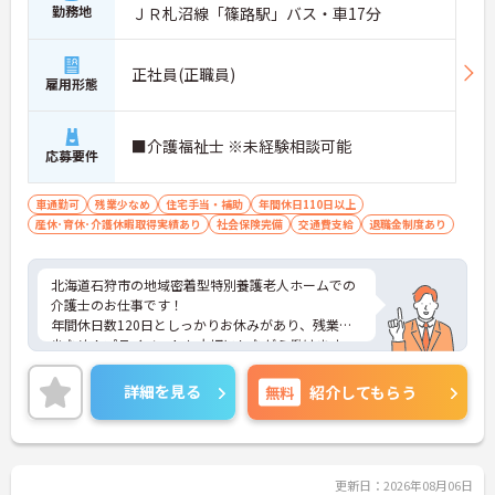
勤務地
ＪＲ札沼線「篠路駅」バス・車17分
正社員(正職員)
雇用形態
■介護福祉士 ※未経験相談可能
応募要件
車通勤可
残業少なめ
住宅手当・補助
年間休日110日以上
産休･育休･介護休暇取得実績あり
社会保険完備
交通費支給
退職金制度あり
北海道石狩市の地域密着型特別養護老人ホームでの
介護士のお仕事です！
年間休日数120日としっかりお休みがあり、残業も
少なめ！プライベートも大切にしながら働けます。
ご興味ある方には、面接のポイントなど、さらに詳
細をお話致しますのでお気軽にご相談ください。
詳細を見る
無料
紹介してもらう
更新日：2026年08月06日