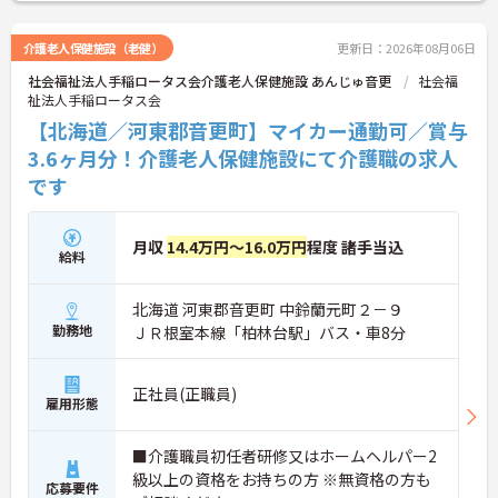
介護老人保健施設（老健）
更新日：2026年08月06日
社会福祉法人手稲ロータス会介護老人保健施設 あんじゅ音更
社会福
祉法人手稲ロータス会
【北海道／河東郡音更町】マイカー通勤可／賞与
3.6ヶ月分！介護老人保健施設にて介護職の求人
です
月収
14.4万円～16.0万円
程度 諸手当込
給料
北海道 河東郡音更町 中鈴蘭元町２－９
勤務地
ＪＲ根室本線「柏林台駅」バス・車8分
正社員(正職員)
雇用形態
■介護職員初任者研修又はホームヘルパー2
級以上の資格をお持ちの方 ※無資格の方も
応募要件