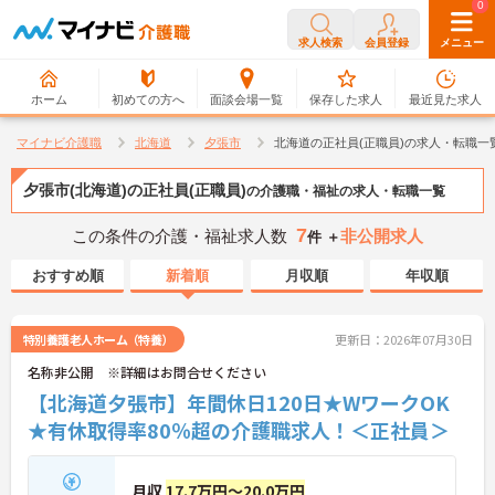
0
0
求人検索
会員登録
メニュー
ホーム
初めての方へ
面談会場一覧
保存した求人
最近見た求人
マイナビ介護職
北海道
夕張市
北海道の正社員(正職員)の求人・転職一
夕張市(北海道)の正社員(正職員)
の介護職・福祉の求人・転職一覧
7
この条件の介護・福祉求人数
非公開求人
件 ＋
おすすめ順
新着順
月収順
年収順
特別養護老人ホーム（特養）
更新日：2026年07月30日
名称非公開 ※詳細はお問合せください
【北海道夕張市】年間休日120日★WワークOK
★有休取得率80％超の介護職求人！＜正社員＞
月収
17.7万円～20.0万円