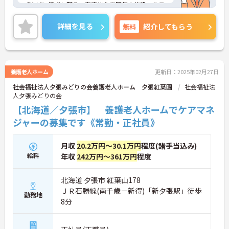
「地域に根ざし明るい家庭的な雰囲気の施設」をモ
ットーとし、在宅復帰を目指し、多職種協働でサポ
ートしています。
詳細を見る
無料
紹介してもらう
各種手当等も充実しており、長く安心してご就業い
ただけます。
ご興味ある方には、面接対策ポイントなど、さらに
養護老人ホーム
更新日：2025年02月27日
詳細をお話しいたしますのでお気軽にご相談くださ
社会福祉法人夕張みどりの会養護老人ホーム 夕張紅葉園
社会福祉法
い！
人夕張みどりの会
【北海道／夕張市】 養護老人ホームでケアマネ
ジャーの募集です《常勤・正社員》
月収
20.2万円～30.1万円
程度(諸手当込み)
給料
年収
242万円～361万円
程度
北海道 夕張市 紅葉山178
ＪＲ石勝線(南千歳－新得)「新夕張駅」徒歩
勤務地
8分