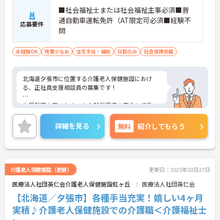
■社会福祉士または社会福祉主事必須■普
通自動車運転免許（AT限定可必須■経験不
応募要件
問
未経験OK
残業少なめ
住宅手当・補助
日勤のみ
社会保険完備
北海道夕張市に位置する介護老人保健施設におけ
る、正社員支援相談員の募集です！
未経験可☆アットホームな就業環境☆安心して働い
ていただけます！
詳細を見る
無料
紹介してもらう
ご興味ある方には、面接対策ポイントなど、さらに
詳細をお話しいたしますのでお気軽にご相談くださ
い。
介護老人保健施設（老健）
更新日：2025年02月27日
医療法人社団英仁会介護老人保健施設虹ヶ丘
医療法人社団英仁会
【北海道／夕張市】各種手当充実！嬉しい4ヶ月
実積♪介護老人保健施設での介護職＜介護福祉士