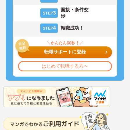
面接・条件交
3
STEP
渉
4
転職成功！
STEP
転職サポートに登録
はじめて転職する方へ