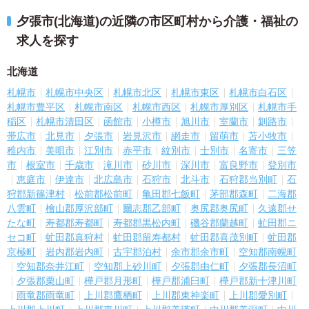
夕張市(北海道)の近隣の市区町村から介護・福祉の
求人を探す
北海道
札幌市
札幌市中央区
札幌市北区
札幌市東区
札幌市白石区
札幌市豊平区
札幌市南区
札幌市西区
札幌市厚別区
札幌市手
稲区
札幌市清田区
函館市
小樽市
旭川市
室蘭市
釧路市
帯広市
北見市
夕張市
岩見沢市
網走市
留萌市
苫小牧市
稚内市
美唄市
江別市
赤平市
紋別市
士別市
名寄市
三笠
市
根室市
千歳市
滝川市
砂川市
深川市
富良野市
登別市
恵庭市
伊達市
北広島市
石狩市
北斗市
石狩郡当別町
石
狩郡新篠津村
松前郡松前町
亀田郡七飯町
茅部郡森町
二海郡
八雲町
檜山郡厚沢部町
爾志郡乙部町
奥尻郡奥尻町
久遠郡せ
たな町
寿都郡寿都町
寿都郡黒松内町
磯谷郡蘭越町
虻田郡ニ
セコ町
虻田郡真狩村
虻田郡留寿都村
虻田郡喜茂別町
虻田郡
京極町
岩内郡岩内町
古宇郡泊村
余市郡余市町
空知郡南幌町
空知郡奈井江町
空知郡上砂川町
夕張郡由仁町
夕張郡長沼町
夕張郡栗山町
樺戸郡月形町
樺戸郡浦臼町
樺戸郡新十津川町
雨竜郡雨竜町
上川郡鷹栖町
上川郡東神楽町
上川郡愛別町