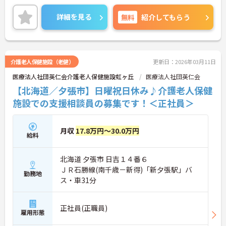
境が整っています。
ご興味のある方には、面接対策ポイントなど、さら
詳細を見る
無料
紹介してもらう
に詳細をご案内しますのでお気軽にご相談くださ
い！
介護老人保健施設（老健）
更新日：2026年03月11日
医療法人社団英仁会介護老人保健施設虹ヶ丘
医療法人社団英仁会
【北海道／夕張市】日曜祝日休み♪介護老人保健
施設での支援相談員の募集です！＜正社員＞
月収
17.8万円～30.0万円
給料
北海道 夕張市 日吉１４番６
ＪＲ石勝線(南千歳－新得)「新夕張駅」バ
勤務地
ス・車31分
正社員(正職員)
雇用形態