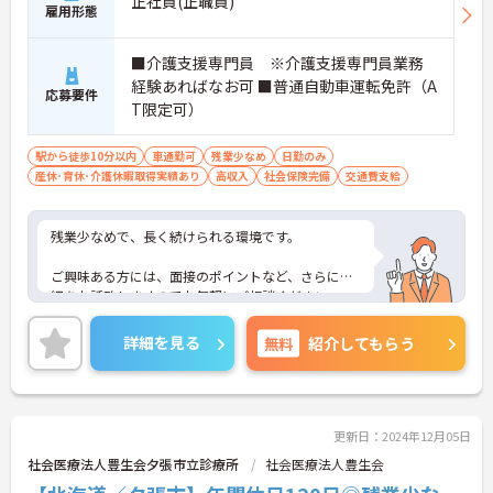
正社員(正職員)
雇用形態
■介護支援専門員 ※介護支援専門員業務
経験あればなお可 ■普通自動車運転免許（A
応募要件
T限定可）
駅から徒歩10分以内
車通勤可
残業少なめ
日勤のみ
産休･育休･介護休暇取得実績あり
高収入
社会保険完備
交通費支給
残業少なめで、長く続けられる環境です。
ご興味ある方には、面接のポイントなど、さらに詳
細をお話致しますのでお気軽にご相談ください。
詳細を見る
無料
紹介してもらう
更新日：2024年12月05日
社会医療法人豊生会夕張市立診療所
社会医療法人豊生会