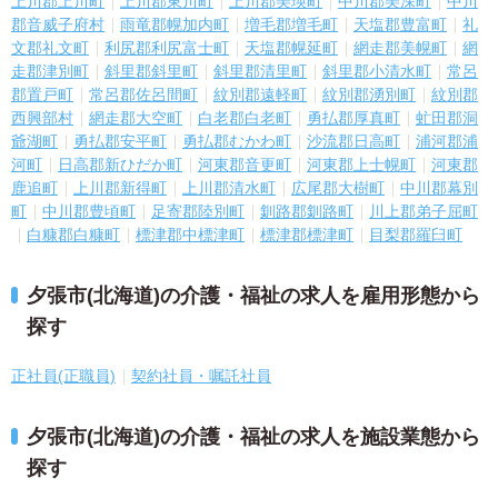
上川郡上川町
上川郡東川町
上川郡美瑛町
中川郡美深町
中川
郡音威子府村
雨竜郡幌加内町
増毛郡増毛町
天塩郡豊富町
礼
文郡礼文町
利尻郡利尻富士町
天塩郡幌延町
網走郡美幌町
網
走郡津別町
斜里郡斜里町
斜里郡清里町
斜里郡小清水町
常呂
郡置戸町
常呂郡佐呂間町
紋別郡遠軽町
紋別郡湧別町
紋別郡
西興部村
網走郡大空町
白老郡白老町
勇払郡厚真町
虻田郡洞
爺湖町
勇払郡安平町
勇払郡むかわ町
沙流郡日高町
浦河郡浦
河町
日高郡新ひだか町
河東郡音更町
河東郡上士幌町
河東郡
鹿追町
上川郡新得町
上川郡清水町
広尾郡大樹町
中川郡幕別
町
中川郡豊頃町
足寄郡陸別町
釧路郡釧路町
川上郡弟子屈町
白糠郡白糠町
標津郡中標津町
標津郡標津町
目梨郡羅臼町
夕張市(北海道)の介護・福祉の求人を雇用形態から
探す
正社員(正職員)
契約社員・嘱託社員
夕張市(北海道)の介護・福祉の求人を施設業態から
探す