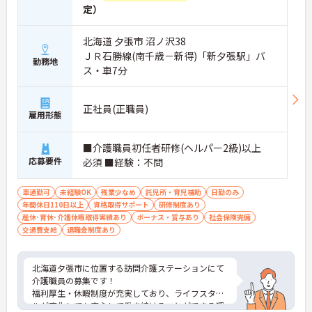
定）
北海道 夕張市 沼ノ沢38
ＪＲ石勝線(南千歳－新得)「新夕張駅」バ
勤務地
ス・車7分
正社員(正職員)
雇用形態
■介護職員初任者研修(ヘルパー2級)以上
応募要件
必須 ■経験：不問
車通勤可
未経験OK
残業少なめ
託児所・育児補助
日勤のみ
年間休日110日以上
資格取得サポート
研修制度あり
産休･育休･介護休暇取得実績あり
ボーナス・賞与あり
社会保険完備
交通費支給
退職金制度あり
北海道夕張市に位置する訪問介護ステーションにて
介護職員の募集です！
福利厚生・休暇制度が充実しており、ライフスタイ
ルが変化しても安心して働き続けることができる環