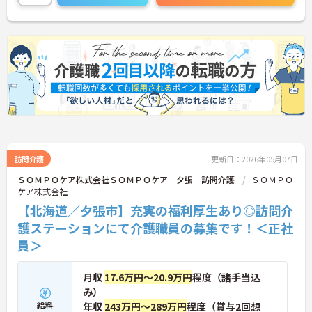
ていきたい方におすすめの法人です。
訪問介護
更新日：2026年05月07日
ＳＯＭＰＯケア株式会社ＳＯＭＰＯケア 夕張 訪問介護
ＳＯＭＰＯ
ケア株式会社
【北海道／夕張市】充実の福利厚生あり◎訪問介
護ステーションにて介護職員の募集です！＜正社
員＞
月収
17.6万円～20.9万円
程度（諸手当込
み）
給料
年収
243万円～289万円
程度（賞与2回想