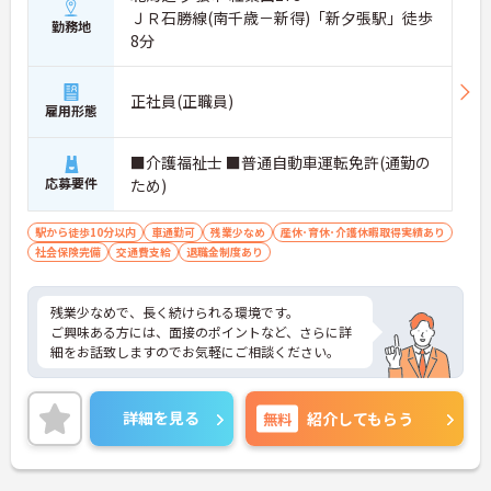
ＪＲ石勝線(南千歳－新得)「新夕張駅」徒歩
勤務地
8分
正社員(正職員)
雇用形態
■介護福祉士 ■普通自動車運転免許(通勤の
応募要件
ため)
駅から徒歩10分以内
車通勤可
残業少なめ
産休･育休･介護休暇取得実績あり
社会保険完備
交通費支給
退職金制度あり
残業少なめで、長く続けられる環境です。
ご興味ある方には、面接のポイントなど、さらに詳
細をお話致しますのでお気軽にご相談ください。
詳細を見る
無料
紹介してもらう