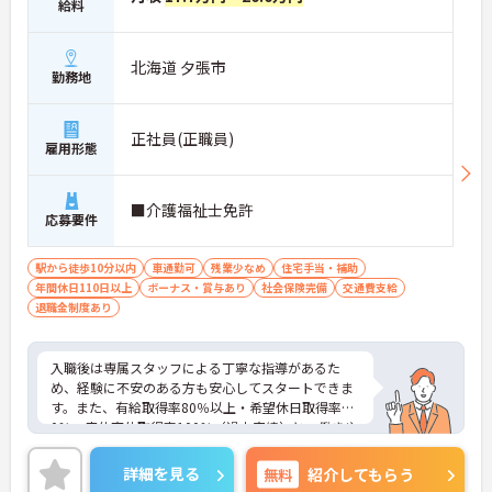
給料
北海道 夕張市
勤務地
正社員(正職員)
雇用形態
■介護福祉士免許
応募要件
駅から徒歩10分以内
車通勤可
残業少なめ
住宅手当・補助
年間休日110日以上
ボーナス・賞与あり
社会保険完備
交通費支給
退職金制度あり
入職後は専属スタッフによる丁寧な指導があるた
め、経験に不安のある方も安心してスタートできま
す。また、有給取得率80％以上・希望休日取得率10
0％・産休育休取得率100％（過去実績）と、働きや
すい環境づくりにも力を入れています。資格取得支
援や各種研修制度など成長を後押しする制度も充
詳細を見る
無料
紹介してもらう
実！長く安定して働きながら、介護の専門性を高め