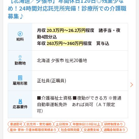
【北海道／夕張市】年間休日120日◎残業少な
め！24時間対応託児所完備！診療所での介護職
募集♪
月収
20.3万円～26.2万円
程度 諸手当・夜
勤4回分込
給料
年収
263万円～360万円
程度 賞与込
北海道 夕張市 社光20番地
勤務地
正社員(正職員)
雇用形態
■介護福祉士資格 ■夜勤ができる方 ※普通
自動車運転免許 あれば尚可（ＡＴ限定
応募要件
可）
車通勤可
託児所・育児補助
土日祝休
年間休日110日以上
研修制度あり
産休･育休･介護休暇取得実績あり
社会保険完備
交通費支給
退職金制度あり