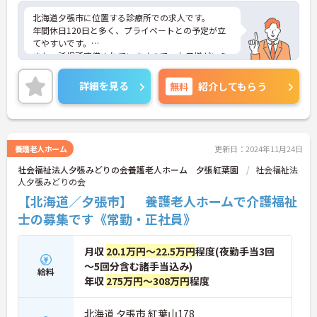
北海道夕張市に位置する診療所での求人です。
年間休日120日と多く、プライベートとの予定が立
てやすいです。
また、託児所完備されていますので、お子様がいら
っしゃる方でも安心してご就業していただけます。
ご興味のある方は、お気軽にお問い合わせくださ
詳細を見る
無料
紹介してもらう
い。
養護老人ホーム
更新日：2024年11月24日
社会福祉法人夕張みどりの会養護老人ホーム 夕張紅葉園
社会福祉法
人夕張みどりの会
【北海道／夕張市】 養護老人ホームで介護福祉
士の募集です《常勤・正社員》
月収
20.1万円～22.5万円
程度(夜勤手当3回
～5回分含む諸手当込み)
給料
年収
275万円～308万円
程度
北海道 夕張市 紅葉山178