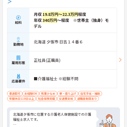
＞
月収
19.8万円～22.3万円
程度
年収
340万円
～程度 ※世帯主（独身）モ
給料
デル
北海道 夕張市 日吉１４番６
勤務地
正社員(正職員)
雇用形態
■介護福祉士 ※経験不問
応募要件
車通勤可
未経験OK
残業少なめ
寮・借り上げ
住宅手当・補助
年間休日110日以上
社会保険完備
交通費支給
退職金制度あり
北海道夕張市に位置する介護老人保健施設での介護
福祉士求人です。