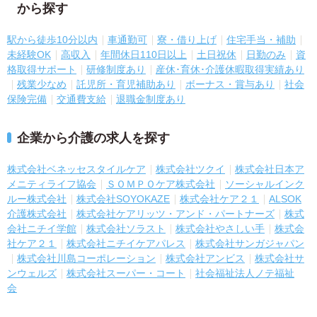
から探す
駅から徒歩10分以内
車通勤可
寮・借り上げ
住宅手当・補助
未経験OK
高収入
年間休日110日以上
土日祝休
日勤のみ
資
格取得サポート
研修制度あり
産休･育休･介護休暇取得実績あり
残業少なめ
託児所・育児補助あり
ボーナス・賞与あり
社会
保険完備
交通費支給
退職金制度あり
企業から介護の求人を探す
株式会社ベネッセスタイルケア
株式会社ツクイ
株式会社日本ア
メニティライフ協会
ＳＯＭＰＯケア株式会社
ソーシャルインク
ルー株式会社
株式会社SOYOKAZE
株式会社ケア２１
ALSOK
介護株式会社
株式会社ケアリッツ・アンド・パートナーズ
株式
会社ニチイ学館
株式会社ソラスト
株式会社やさしい手
株式会
社ケア２１
株式会社ニチイケアパレス
株式会社サンガジャパン
株式会社川島コーポレーション
株式会社アンビス
株式会社サ
ンウェルズ
株式会社スーパー・コート
社会福祉法人ノテ福祉
会