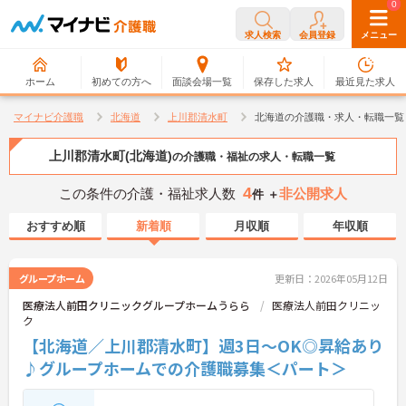
0
0
求人検索
会員登録
メニュー
ホーム
初めての方へ
面談会場一覧
保存した求人
最近見た求人
マイナビ介護職
北海道
上川郡清水町
北海道の介護職・求人・転職一覧
上川郡清水町(北海道)
の介護職・福祉の求人・転職一覧
4
この条件の介護・福祉求人数
非公開求人
件 ＋
おすすめ順
新着順
月収順
年収順
グループホーム
更新日：2026年05月12日
医療法人前田クリニックグループホームうらら
医療法人前田クリニッ
ク
【北海道／上川郡清水町】週3日～OK◎昇給あり
♪グループホームでの介護職募集＜パート＞