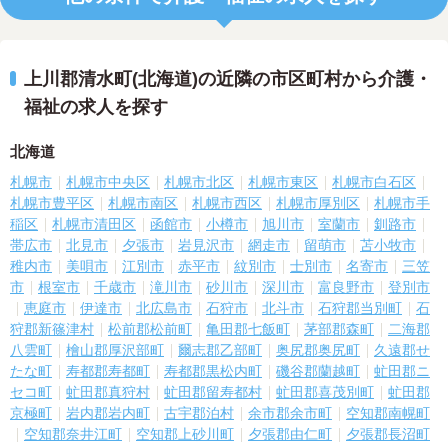
上川郡清水町(北海道)の近隣の市区町村から介護・
福祉の求人を探す
北海道
札幌市
札幌市中央区
札幌市北区
札幌市東区
札幌市白石区
札幌市豊平区
札幌市南区
札幌市西区
札幌市厚別区
札幌市手
稲区
札幌市清田区
函館市
小樽市
旭川市
室蘭市
釧路市
帯広市
北見市
夕張市
岩見沢市
網走市
留萌市
苫小牧市
稚内市
美唄市
江別市
赤平市
紋別市
士別市
名寄市
三笠
市
根室市
千歳市
滝川市
砂川市
深川市
富良野市
登別市
恵庭市
伊達市
北広島市
石狩市
北斗市
石狩郡当別町
石
狩郡新篠津村
松前郡松前町
亀田郡七飯町
茅部郡森町
二海郡
八雲町
檜山郡厚沢部町
爾志郡乙部町
奥尻郡奥尻町
久遠郡せ
たな町
寿都郡寿都町
寿都郡黒松内町
磯谷郡蘭越町
虻田郡ニ
セコ町
虻田郡真狩村
虻田郡留寿都村
虻田郡喜茂別町
虻田郡
京極町
岩内郡岩内町
古宇郡泊村
余市郡余市町
空知郡南幌町
空知郡奈井江町
空知郡上砂川町
夕張郡由仁町
夕張郡長沼町