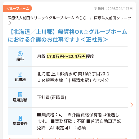
グループホーム
更新日：2026年04月17日
医療法人前田クリニックグループホーム うらら
医療法人前田クリニッ
ク
【北海道／上川郡】無資格OK☆グループホーム
における介護のお仕事です♪＜正社員＞
月収
17.9万円～22.4万円
程度
給料
北海道 上川郡清水町 南1条3丁目20-2
勤務地
ＪＲ根室本線「十勝清水駅」徒歩4分
正社員(正職員)
雇用形態
■無資格：可 ※介護資格保有者は優遇し
ます。 ■実務経験：不問 ■普通自動車運転
応募要件
免許（AT限定可）：必須