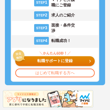
1
STEP
職にご登録
2
求人のご紹介
STEP
面接・条件交
3
STEP
渉
4
転職成功！
STEP
転職サポートに登録
はじめて転職する方へ