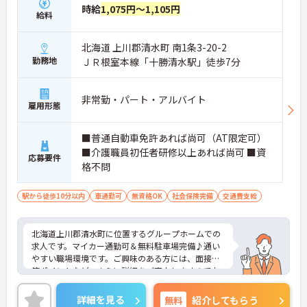
時給
1,075円～1,105円
給料
北海道 上川郡清水町 南1条3-20-2
勤務地
ＪＲ根室本線「十勝清水駅」徒歩7分
非常勤・パート・アルバイト
雇用形態
■普通自動車免許あれば尚可（AT限定可）
■介護職員初任者研修以上あれば尚可 ■資
応募要件
格不問
駅から徒歩10分以内
車通勤可
無資格OK
社会保険完備
交通費支給
北海道上川郡清水町に位置するグループホームでの
求人です。マイカー通勤可＆無料駐車場完備♪通い
やすい職場環境です。ご興味のある方には、面接対
策ポイントなど、さらに詳細をご案内しますのでお
気軽にご相談ください！
詳細を見る
無料
紹介してもらう