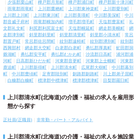
夕張郡栗山町
樺戸郡月形町
樺戸郡浦臼町
樺戸郡新十津川町
雨竜郡雨竜町
上川郡鷹栖町
上川郡東神楽町
上川郡愛別町
上川郡上川町
上川郡東川町
上川郡美瑛町
中川郡美深町
中川
郡音威子府村
雨竜郡幌加内町
増毛郡増毛町
天塩郡豊富町
礼
文郡礼文町
利尻郡利尻富士町
天塩郡幌延町
網走郡美幌町
網
走郡津別町
斜里郡斜里町
斜里郡清里町
斜里郡小清水町
常呂
郡置戸町
常呂郡佐呂間町
紋別郡遠軽町
紋別郡湧別町
紋別郡
西興部村
網走郡大空町
白老郡白老町
勇払郡厚真町
虻田郡洞
爺湖町
勇払郡安平町
勇払郡むかわ町
沙流郡日高町
浦河郡浦
河町
日高郡新ひだか町
河東郡音更町
河東郡上士幌町
河東郡
鹿追町
上川郡新得町
上川郡清水町
広尾郡大樹町
中川郡幕別
町
中川郡豊頃町
足寄郡陸別町
釧路郡釧路町
川上郡弟子屈町
白糠郡白糠町
標津郡中標津町
標津郡標津町
目梨郡羅臼町
上川郡清水町(北海道)の介護・福祉の求人を雇用形
態から探す
正社員(正職員)
非常勤・パート・アルバイト
上川郡清水町(北海道)の介護・福祉の求人を施設業