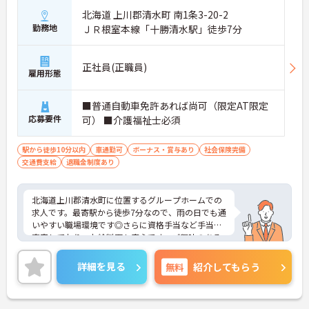
北海道 上川郡清水町 南1条3-20-2
勤務地
ＪＲ根室本線「十勝清水駅」徒歩7分
正社員(正職員)
雇用形態
■普通自動車免許あれば尚可（限定AT限定
応募要件
可） ■介護福祉士必須
駅から徒歩10分以内
車通勤可
ボーナス・賞与あり
社会保険完備
交通費支給
退職金制度あり
北海道上川郡清水町に位置するグループホームでの
求人です。最寄駅から徒歩7分なので、雨の日でも通
いやすい職場環境です◎さらに資格手当など手当が
充実しており、お給料面も安心です。ご興味のある
方には、面接対策ポイントなど、さらに詳細をご案
内しますのでお気軽にご相談ください！
詳細を見る
無料
紹介してもらう