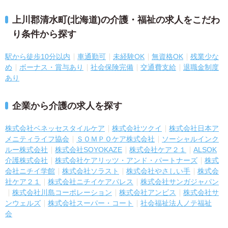
上川郡清水町(北海道)の介護・福祉の求人をこだわ
り条件から探す
駅から徒歩10分以内
車通勤可
未経験OK
無資格OK
残業少な
め
ボーナス・賞与あり
社会保険完備
交通費支給
退職金制度
あり
企業から介護の求人を探す
株式会社ベネッセスタイルケア
株式会社ツクイ
株式会社日本ア
メニティライフ協会
ＳＯＭＰＯケア株式会社
ソーシャルインク
ルー株式会社
株式会社SOYOKAZE
株式会社ケア２１
ALSOK
介護株式会社
株式会社ケアリッツ・アンド・パートナーズ
株式
会社ニチイ学館
株式会社ソラスト
株式会社やさしい手
株式会
社ケア２１
株式会社ニチイケアパレス
株式会社サンガジャパン
株式会社川島コーポレーション
株式会社アンビス
株式会社サ
ンウェルズ
株式会社スーパー・コート
社会福祉法人ノテ福祉
会