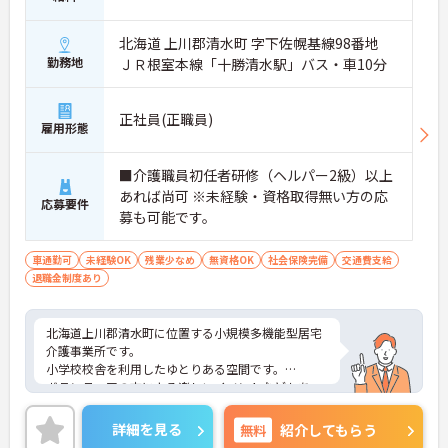
北海道 上川郡清水町 字下佐幌基線98番地
勤務地
ＪＲ根室本線「十勝清水駅」バス・車10分
正社員(正職員)
雇用形態
■介護職員初任者研修（ヘルパー2級）以上
あれば尚可 ※未経験・資格取得無い方の応
応募要件
募も可能です。
車通勤可
未経験OK
残業少なめ
無資格OK
社会保険完備
交通費支給
退職金制度あり
北海道上川郡清水町に位置する小規模多機能型居宅
介護事業所です。
小学校校舎を利用したゆとりある空間です。
ボランティアの方による楽しいイベントなどもあ
り、ご利用者様と一緒に楽しい時間を過ごしていた
だけます。
詳細を見る
無料
紹介してもらう
介護系の経験・資格がない方もチャレンジいただ