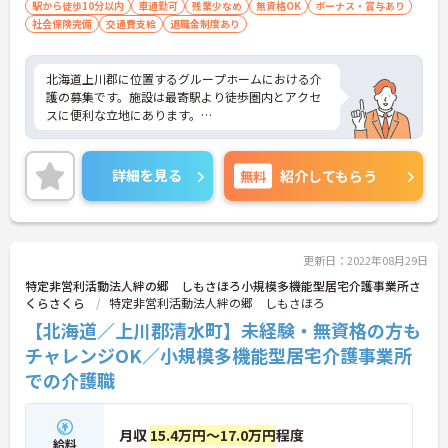
駅から徒歩10分以内
車通勤可
残業少なめ
無資格OK
ボーナス・賞与あり
社会保険完備
交通費支給
退職金制度あり
北海道上川郡に位置するグループホームにおける介
護の募集です。施設は最寄駅より徒歩圏内とアクセ
スに便利な立地にあります。
残業は月平均1～2時間程度なので、ワークライフバ
詳細を見る
無料
紹介してもらう
ランスを保ちながらご勤務いただけます。また、育
児休業・介護休業の取得実績もあり、ライフステー
ジが変化しても安心してお勤めいただける環境で
す。
更新日：2022年08月29日
特定非営利活動法人絆の郷 しもさほろ小規模多機能型居宅介護事業所さ
ご興味のある方には、面接対策ポイントなど、さら
くらさくら
特定非営利活動法人絆の郷 しもさほろ
に詳細をお話しいたしますのでお気軽にご相談くだ
【北海道／上川郡清水町】未経験・無資格の方も
さい！
チャレンジOK／小規模多機能型居宅介護事業所
での介護職
月収
15.4万円～17.0万円
程度
給料