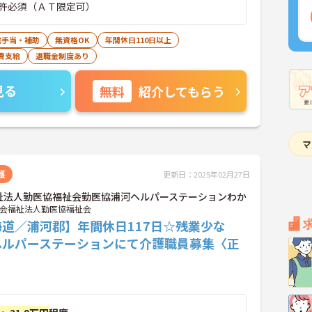
許必須（ＡＴ限定可）
宅手当・補助
無資格OK
年間休日110日以上
費支給
退職金制度あり
見る
無料
紹介してもらう
護
更新日：2025年02月27日
祉法人勤医協福祉会勤医協浦河ヘルパーステーションわか
会福祉法人勤医協福祉会
海道／浦河郡】年間休日117日☆残業少な
ヘルパーステーションにて介護職員募集〈正
〉