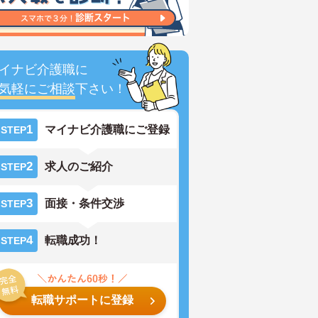
イナビ介護職に
気軽にご相談
下さい！
1
マイナビ介護職にご登録
STEP
2
求人のご紹介
STEP
3
面接・条件交渉
STEP
4
転職成功！
STEP
転職サポートに登録