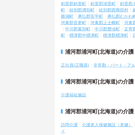
斜里郡斜里町
斜里郡清里町
斜里郡
町
紋別郡湧別町
紋別郡西興部村
爺湖町
勇払郡安平町
勇払郡むかわ
河東郡音更町
河東郡上士幌町
河東
中川郡幕別町
中川郡豊頃町
足寄
町
標津郡中標津町
標津郡標津町
浦河郡浦河町(北海道)の介
正社員(正職員)
非常勤・パート・ア
浦河郡浦河町(北海道)の介
介護福祉施設
浦河郡浦河町(北海道)の介
訪問介護
介護老人保健施設（老健）
イ