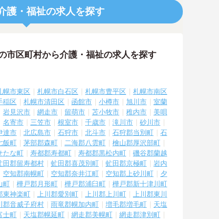
介護・福祉の求人を探す
隣の市区町村から介護・福祉の求人を探す
札幌市東区
札幌市白石区
札幌市豊平区
札幌市南区
手稲区
札幌市清田区
函館市
小樽市
旭川市
室蘭
岩見沢市
網走市
留萌市
苫小牧市
稚内市
美唄
名寄市
三笠市
根室市
千歳市
滝川市
砂川市
伊達市
北広島市
石狩市
北斗市
石狩郡当別町
石
七飯町
茅部郡森町
二海郡八雲町
檜山郡厚沢部町
せたな町
寿都郡寿都町
寿都郡黒松内町
磯谷郡蘭越
虻田郡留寿都村
虻田郡喜茂別町
虻田郡京極町
岩内
空知郡南幌町
空知郡奈井江町
空知郡上砂川町
夕
山町
樺戸郡月形町
樺戸郡浦臼町
樺戸郡新十津川町
郡東神楽町
上川郡愛別町
上川郡上川町
上川郡東川
川郡音威子府村
雨竜郡幌加内町
増毛郡増毛町
天塩
富士町
天塩郡幌延町
網走郡美幌町
網走郡津別町