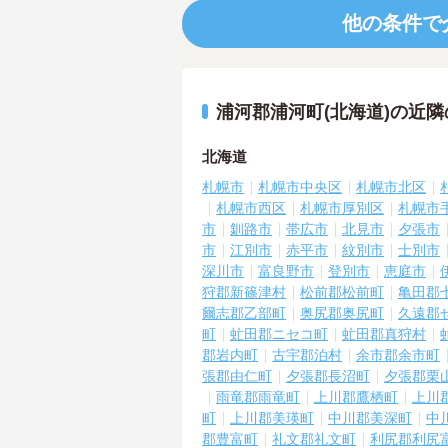
他の条件で
浦河郡浦河町(北海道)の近
北海道
札幌市
札幌市中央区
札幌市北区
札幌市西区
札幌市厚別区
札幌市
市
釧路市
帯広市
北見市
夕張市
市
江別市
赤平市
紋別市
士別市
深川市
富良野市
登別市
恵庭市
狩郡新篠津村
松前郡松前町
亀田郡
爾志郡乙部町
奥尻郡奥尻町
久遠郡
町
虻田郡ニセコ町
虻田郡真狩村
郡岩内町
古宇郡泊村
余市郡余市町
張郡由仁町
夕張郡長沼町
夕張郡栗
雨竜郡雨竜町
上川郡鷹栖町
上川
町
上川郡美瑛町
中川郡美深町
中
郡豊富町
礼文郡礼文町
利尻郡利尻