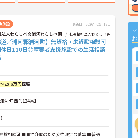
者施設
更新日：2026年02月18日
マ
祉法人わらしべ会浦河わらしべ園
社会福祉法人わらしべ会
お
海道／浦河郡浦河町】無資格・未経験相談可
間休日110日◎障害者支援施設での生活相談
集
円～25.6万円
程度
浦河町 西舎124番1
)
経験相談可 ■同性介助のため女性限定の募集 ■普通