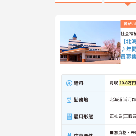
障がい
社会福
【北
♪年
員募
給料
月収
20.8万
勤務地
北海道 浦河郡
雇用形態
正社員(正職員
■無資格・未
応募要件