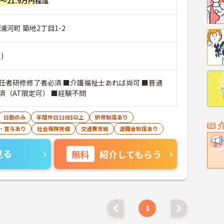
円～21.9万円
程度
浦河町 築地2丁目1-2
)
任者研修修了者必須 ■介護福祉士あれば尚可 ■普通
須（AT限定可） ■経験不問
日勤のみ
年間休日110日以上
研修制度あり
・賞与あり
社会保険完備
交通費支給
退職金制度あり
見る
無料
紹介してもらう
1