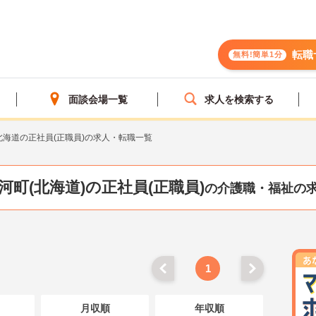
転職
無料!簡単1分
面談会場一覧
求人を検索する
北海道の正社員(正職員)の求人・転職一覧
河町(北海道)の正社員(正職員)
の介護職・福祉の
1
月収順
年収順