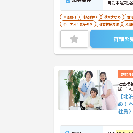
自動車運転免
車通勤可
未経験OK
残業少なめ
住
ボーナス・賞与あり
社会保険完備
交通
詳細を
訪問介
社会福
ば
社
【北
め！
社員