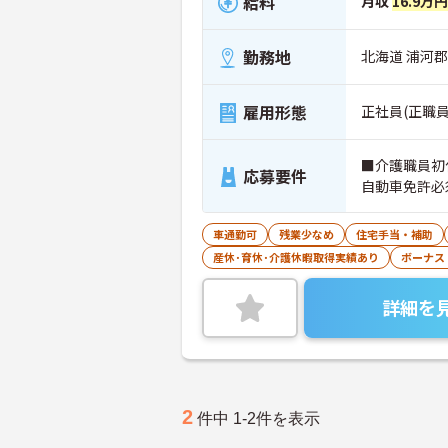
給料
月収
16.9万
勤務地
北海道 浦河郡
雇用形態
正社員(正職員
■介護職員初
応募要件
自動車免許必
車通勤可
残業少なめ
住宅手当・補助
産休･育休･介護休暇取得実績あり
ボーナス
詳細を
2
件中 1-2件を表示