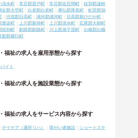
小清水町
常呂郡置戸町
常呂郡佐呂間町
紋別郡遠軽
網走郡大空町
白老郡白老町
勇払郡厚真町
虻田郡洞
町
沙流郡日高町
浦河郡浦河町
日高郡新ひだか町
郡鹿追町
上川郡新得町
上川郡清水町
広尾郡大樹町
郡陸別町
釧路郡釧路町
川上郡弟子屈町
白糠郡白糠
目梨郡羅臼町
護・福祉の求人を雇用形態から探す
ルバイト
護・福祉の求人を施設業態から探す
護・福祉の求人をサービス内容から探す
デイケア（通所リハ）
障がい者施設
ショートステ