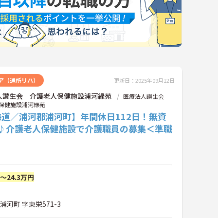
ア（通所リハ）
更新日：2025年09月12日
人讃生会 介護老人保健施設浦河緑苑
医療法人讃生会
保健施設浦河緑苑
海道／浦河郡浦河町】年間休日112日！無資
K♪介護老人保健施設で介護職員の募集＜準職
円～24.3万円
浦河町 字東栄571-3