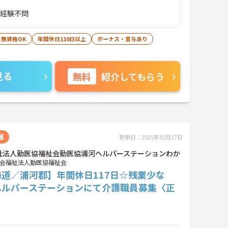
■経験不問
無資格OK
年間休日110日以上
ボーナス・賞与あり
見る
無料
紹介してもらう
護
更新日：2025年02月27日
祉法人勤医協福祉会勤医協浦河ヘルパーステーションわか
会福祉法人勤医協福祉会
海道／浦河郡】年間休日117日☆残業少な
ヘルパーステーションにて介護職員募集〈正
〉