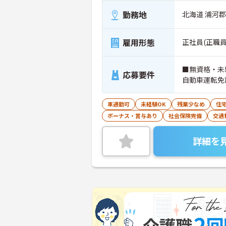
勤務地
北海道 浦河郡
雇用形態
正社員(正職員
■無資格・未
応募要件
自動車運転免
車通勤可
未経験OK
残業少なめ
住
ボーナス・賞与あり
社会保険完備
交通
詳細を