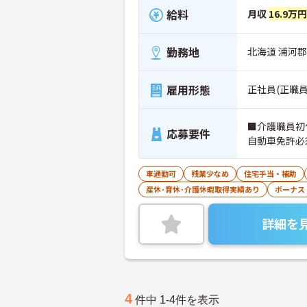
給料
月収
16.9万
勤務地
北海道 浦河郡
雇用形態
正社員(正職員
■介護職員初
応募要件
自動車免許必
車通勤可
残業少なめ
住宅手当・補助
産休･育休･介護休暇取得実績あり
ボーナス
詳細を
4
件中 1-4件を表示