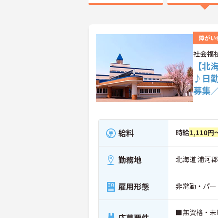
障がい
社会福
【北
♪日
募集
給料
時給
1,110円
勤務地
北海道 浦河郡
雇用形態
非常勤・パー
■無資格・未
応募要件