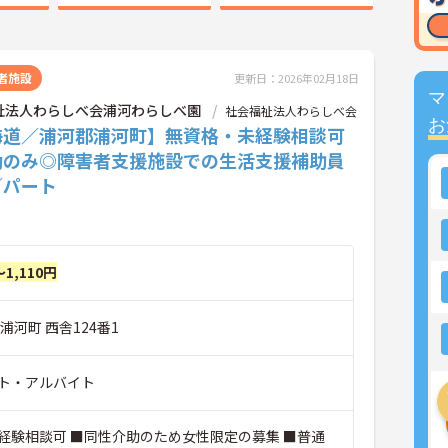
者施設
更新日：2026年02月18日
マ
祉法人わらしべ会浦河わらしべ園
社会福祉法人わらしべ会
お
海道／浦河郡浦河町】無資格・未経験相談可
勤のみ◎障害者支援施設での生活支援補助員
／パート
～1,110円
浦河町 西舎124番1
ト・アルバイト
経験相談可 ■同性介助のため女性限定の募集 ■普通