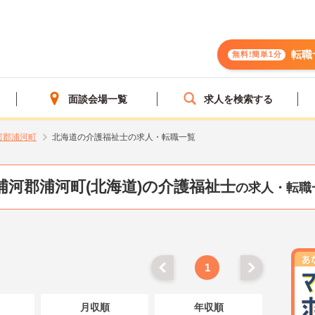
転職
無料!簡単1分
面談会場一覧
求人を検索する
河郡浦河町
北海道の介護福祉士の求人・転職一覧
浦河郡浦河町(北海道)の介護福祉士
の求人・転職
1
月収順
年収順