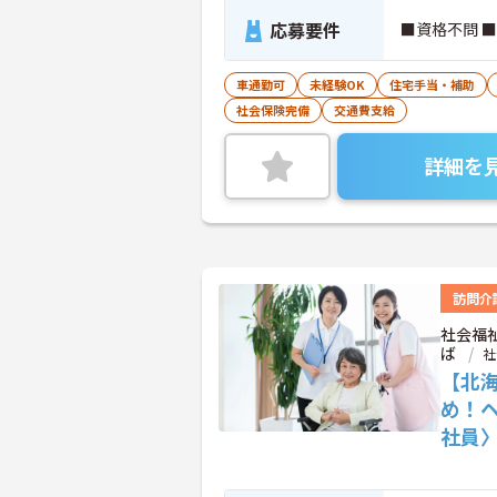
応募要件
■資格不問 
車通勤可
未経験OK
住宅手当・補助
社会保険完備
交通費支給
詳細を
訪問介
社会福
ば
社
【北
め！
社員