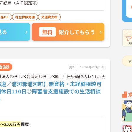
許必須（ＡＴ限定可）
格OK
社会保険完備
交通費支給
見る
無料
紹介してもらう
者施設
更新日：2026年02月18日
祉法人わらしべ会浦河わらしべ園
社会福祉法人わらしべ会
海道／浦河郡浦河町】無資格・未経験相談可
間休日110日◎障害者支援施設での生活相談
集
円～25.6万円
程度