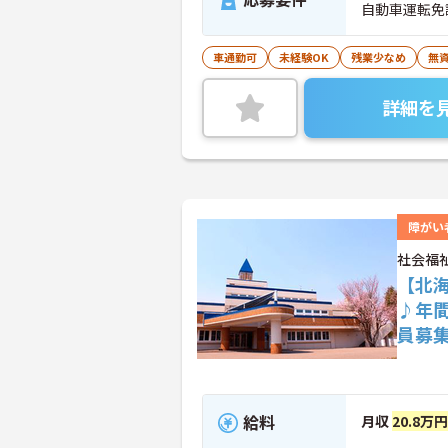
自動車運転免
車通勤可
未経験OK
残業少なめ
無資
詳細を
障がい
社会福
【北
♪年
員募
給料
月収
20.8万