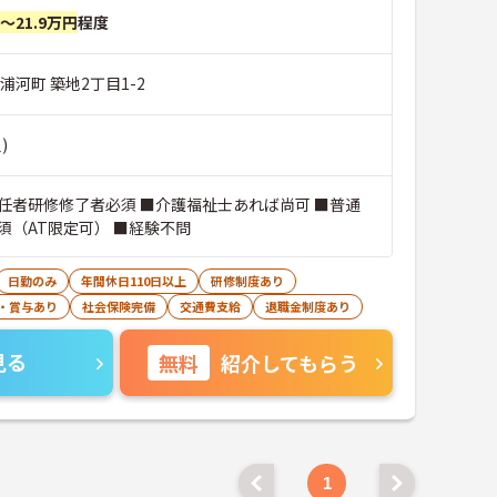
円～21.9万円
程度
浦河町 築地2丁目1-2
)
任者研修修了者必須 ■介護福祉士あれば尚可 ■普通
須（AT限定可） ■経験不問
日勤のみ
年間休日110日以上
研修制度あり
・賞与あり
社会保険完備
交通費支給
退職金制度あり
見る
無料
紹介してもらう
1