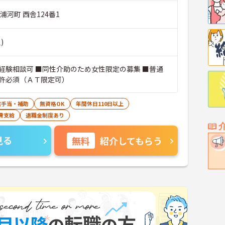
浦河町 西舎124番1
)
経験相談可 ■同性介助のため女性限定の募集 ■普通
許必須（ＡＴ限定可）
宅手当・補助
無資格OK
年間休日110日以上
費支給
退職金制度あり
見る
無料
紹介してもらう