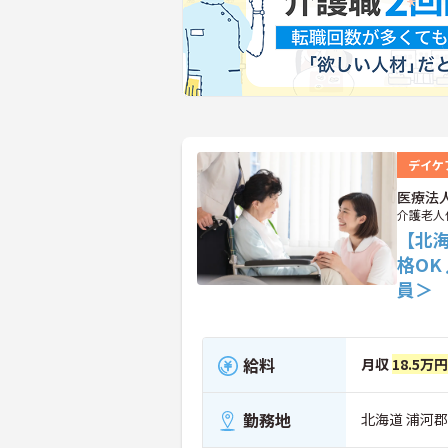
デイケ
医療法
介護老人
【北
格O
員＞
給料
月収
18.5万
勤務地
北海道 浦河郡