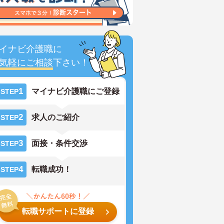
イナビ介護職に
気軽にご相談
下さい！
1
マイナビ介護職にご登録
STEP
2
求人のご紹介
STEP
3
面接・条件交渉
STEP
4
転職成功！
STEP
転職サポートに登録