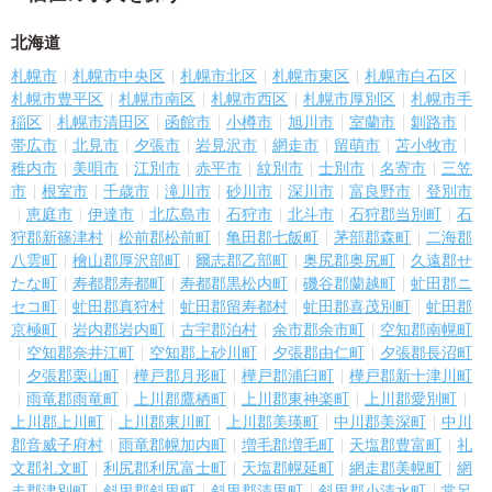
北海道
札幌市
札幌市中央区
札幌市北区
札幌市東区
札幌市白石区
札幌市豊平区
札幌市南区
札幌市西区
札幌市厚別区
札幌市手
稲区
札幌市清田区
函館市
小樽市
旭川市
室蘭市
釧路市
帯広市
北見市
夕張市
岩見沢市
網走市
留萌市
苫小牧市
稚内市
美唄市
江別市
赤平市
紋別市
士別市
名寄市
三笠
市
根室市
千歳市
滝川市
砂川市
深川市
富良野市
登別市
恵庭市
伊達市
北広島市
石狩市
北斗市
石狩郡当別町
石
狩郡新篠津村
松前郡松前町
亀田郡七飯町
茅部郡森町
二海郡
八雲町
檜山郡厚沢部町
爾志郡乙部町
奥尻郡奥尻町
久遠郡せ
たな町
寿都郡寿都町
寿都郡黒松内町
磯谷郡蘭越町
虻田郡ニ
セコ町
虻田郡真狩村
虻田郡留寿都村
虻田郡喜茂別町
虻田郡
京極町
岩内郡岩内町
古宇郡泊村
余市郡余市町
空知郡南幌町
空知郡奈井江町
空知郡上砂川町
夕張郡由仁町
夕張郡長沼町
夕張郡栗山町
樺戸郡月形町
樺戸郡浦臼町
樺戸郡新十津川町
雨竜郡雨竜町
上川郡鷹栖町
上川郡東神楽町
上川郡愛別町
上川郡上川町
上川郡東川町
上川郡美瑛町
中川郡美深町
中川
郡音威子府村
雨竜郡幌加内町
増毛郡増毛町
天塩郡豊富町
礼
文郡礼文町
利尻郡利尻富士町
天塩郡幌延町
網走郡美幌町
網
走郡津別町
斜里郡斜里町
斜里郡清里町
斜里郡小清水町
常呂