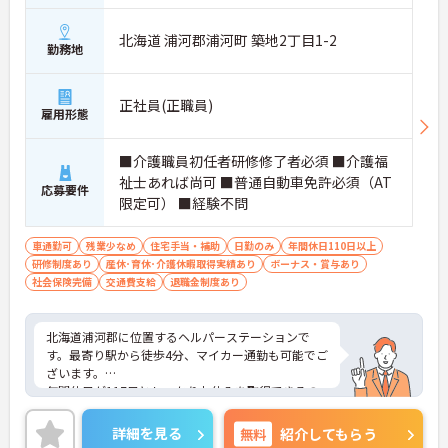
北海道 浦河郡浦河町 築地2丁目1-2
勤務地
正社員(正職員)
雇用形態
■介護職員初任者研修修了者必須 ■介護福
祉士あれば尚可 ■普通自動車免許必須（AT
応募要件
限定可） ■経験不問
車通勤可
残業少なめ
住宅手当・補助
日勤のみ
年間休日110日以上
研修制度あり
産休･育休･介護休暇取得実績あり
ボーナス・賞与あり
社会保険完備
交通費支給
退職金制度あり
北海道浦河郡に位置するヘルパーステーションで
す。最寄り駅から徒歩4分、マイカー通勤も可能でご
ざいます。
年間休日が117日としっかりお休みを取得できるの
で、ワークライフバランスを大切にしたい方におす
すめです。
詳細を見る
無料
紹介してもらう
日勤のみで残業は月平均2時間程度ですので、勤務