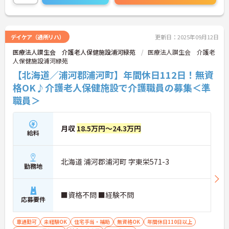
気軽にご相談ください！
デイケア（通所リハ）
更新日：2025年09月12日
医療法人讃生会 介護老人保健施設浦河緑苑
医療法人讃生会 介護老
人保健施設浦河緑苑
【北海道／浦河郡浦河町】年間休日112日！無資
格OK♪介護老人保健施設で介護職員の募集＜準
職員＞
月収
18.5万円～24.3万円
給料
北海道 浦河郡浦河町 字東栄571-3
勤務地
■資格不問 ■経験不問
応募要件
車通勤可
未経験OK
住宅手当・補助
無資格OK
年間休日110日以上