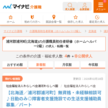
0
0
求人検索
会員登録
メニュー
ホーム
初めての方へ
面談会場一覧
保存した求人
最近見た求人
マイナビ介護職
介護職員初任者研修（ホームヘルパー2級）
北海道
浦
浦河郡浦河町(北海道)の介護職員初任者研修（ホームヘルパ
ー2級）
の求人・転職一覧
4
この条件の介護・福祉求人数
非公開求人
件 ＋
おすすめ順
新着順
月収順
年収順
障がい者施設
更新日：2026年02月18日
社会福祉法人わらしべ会浦河わらしべ園
社会福祉法人わらしべ会
【北海道／浦河郡浦河町】無資格・未経験相談可
♪日勤のみ◎障害者支援施設での生活支援補助員
募集／パート