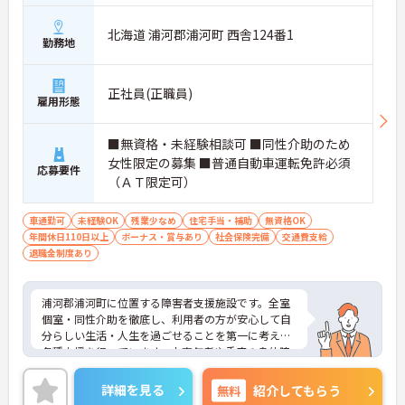
北海道 浦河郡浦河町 西舎124番1
勤務地
正社員(正職員)
雇用形態
■無資格・未経験相談可 ■同性介助のため
女性限定の募集 ■普通自動車運転免許必須
応募要件
（ＡＴ限定可）
車通勤可
未経験OK
残業少なめ
住宅手当・補助
無資格OK
年間休日110日以上
ボーナス・賞与あり
社会保険完備
交通費支給
退職金制度あり
浦河郡浦河町に位置する障害者支援施設です。全室
個室・同性介助を徹底し、利用者の方が安心して自
分らしい生活・人生を過ごせることを第一に考え、
各種支援を行っています。中高年者や重度の身体障
害者の利用者が多いため、落ち着いた生活環境を大
切にしています。ご興味のある方には、面接対策ポ
詳細を見る
無料
紹介してもらう
イントなど、さらに詳細をお話しいたしますのでお