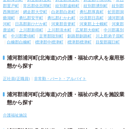
郡置戸町
常呂郡佐呂間町
紋別郡遠軽町
紋別郡湧別町
紋別郡
西興部村
網走郡大空町
白老郡白老町
勇払郡厚真町
虻田郡洞
爺湖町
勇払郡安平町
勇払郡むかわ町
沙流郡日高町
浦河郡浦
河町
日高郡新ひだか町
河東郡音更町
河東郡上士幌町
河東郡
鹿追町
上川郡新得町
上川郡清水町
広尾郡大樹町
中川郡幕別
町
中川郡豊頃町
足寄郡陸別町
釧路郡釧路町
川上郡弟子屈町
白糠郡白糠町
標津郡中標津町
標津郡標津町
目梨郡羅臼町
浦河郡浦河町(北海道)の介護・福祉の求人を雇用形
態から探す
正社員(正職員)
非常勤・パート・アルバイト
浦河郡浦河町(北海道)の介護・福祉の求人を施設業
態から探す
介護福祉施設