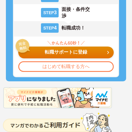
面接・条件交
3
STEP
渉
4
転職成功！
STEP
転職サポートに登録
はじめて転職する方へ