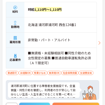
時給
1,110円～1,110円
給料
北海道 浦河郡浦河町 西舎124番1
勤務地
非常勤・パート・アルバイト
雇用形態
■無資格・未経験相談可 ■同性介助のため
女性限定の募集 ■普通自動車運転免許必須
応募要件
（ＡＴ限定可）
車通勤可
未経験OK
残業少なめ
無資格OK
社会保険完備
交通費支給
浦河郡浦河町に位置する障害者支援施設です。全室
個室・同性介助を徹底し、利用者の方が安心して自
分らしい生活・人生を過ごせることを第一に考え、
各種支援を行っています。中高年者や重度の身体障
害者の利用者が多いため、落ち着いた生活環境を大