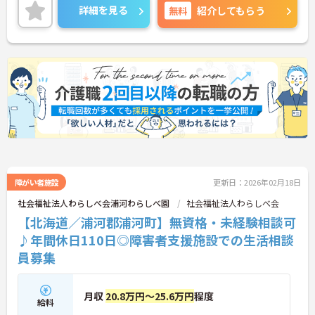
切にしています。ご興味のある方には、面接対策ポ
詳細を見る
無料
紹介してもらう
イントなど、さらに詳細をお話しいたしますのでお
気軽にご相談ください！
障がい者施設
更新日：2026年02月18日
社会福祉法人わらしべ会浦河わらしべ園
社会福祉法人わらしべ会
【北海道／浦河郡浦河町】無資格・未経験相談可
♪年間休日110日◎障害者支援施設での生活相談
員募集
月収
20.8万円～25.6万円
程度
給料