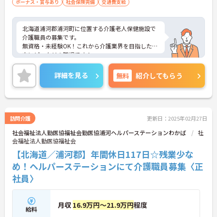
ボーナス・賞与あり
社会保険完備
交通費支給
北海道浦河郡浦河町に位置する介護老人保健施設で
介護職員の募集です。
無資格・未経験OK！これから介護業界を目指したい
方にピッタリの職場です！
年間休日112日あるのでワークライフバランスを保
ってお仕事いただけます◎
詳細を見る
無料
紹介してもらう
また、残業も月平均3時間程度なので無理なくご就
業いただけます♪
ご興味のある方はご面接のポイントお伝えしますの
でご気軽にお問い合わせください。
訪問介護
更新日：2025年02月27日
社会福祉法人勤医協福祉会勤医協浦河ヘルパーステーションわかば
社
会福祉法人勤医協福祉会
【北海道／浦河郡】年間休日117日☆残業少な
め！ヘルパーステーションにて介護職員募集〈正
社員〉
月収
16.9万円～21.9万円
程度
給料