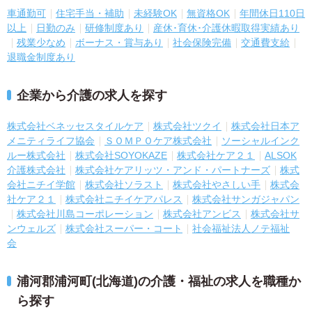
車通勤可
住宅手当・補助
未経験OK
無資格OK
年間休日110日
以上
日勤のみ
研修制度あり
産休･育休･介護休暇取得実績あり
残業少なめ
ボーナス・賞与あり
社会保険完備
交通費支給
退職金制度あり
企業から介護の求人を探す
株式会社ベネッセスタイルケア
株式会社ツクイ
株式会社日本ア
メニティライフ協会
ＳＯＭＰＯケア株式会社
ソーシャルインク
ルー株式会社
株式会社SOYOKAZE
株式会社ケア２１
ALSOK
介護株式会社
株式会社ケアリッツ・アンド・パートナーズ
株式
会社ニチイ学館
株式会社ソラスト
株式会社やさしい手
株式会
社ケア２１
株式会社ニチイケアパレス
株式会社サンガジャパン
株式会社川島コーポレーション
株式会社アンビス
株式会社サ
ンウェルズ
株式会社スーパー・コート
社会福祉法人ノテ福祉
会
浦河郡浦河町(北海道)の介護・福祉の求人を職種か
ら探す