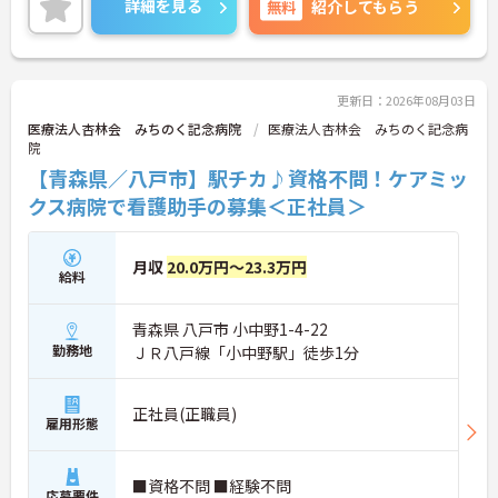
詳細を見る
無料
紹介してもらう
ご興味のある方には、面接対策ポイントなど、さら
に詳細をご案内しますのでお気軽にご相談くださ
い！
更新日：2026年08月03日
医療法人杏林会 みちのく記念病院
医療法人杏林会 みちのく記念病
院
【青森県／八戸市】駅チカ♪資格不問！ケアミッ
クス病院で看護助手の募集＜正社員＞
月収
20.0万円～23.3万円
給料
青森県 八戸市 小中野1-4-22
勤務地
ＪＲ八戸線「小中野駅」徒歩1分
正社員(正職員)
雇用形態
■資格不問 ■経験不問
応募要件