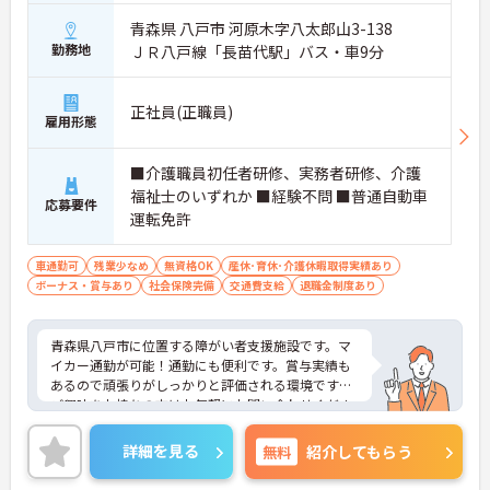
青森県 八戸市 河原木字八太郎山3-138
勤務地
ＪＲ八戸線「長苗代駅」バス・車9分
正社員(正職員)
雇用形態
■介護職員初任者研修、実務者研修、介護
福祉士のいずれか ■経験不問 ■普通自動車
応募要件
運転免許
車通勤可
残業少なめ
無資格OK
産休･育休･介護休暇取得実績あり
ボーナス・賞与あり
社会保険完備
交通費支給
退職金制度あり
青森県八戸市に位置する障がい者支援施設です。マ
イカー通勤が可能！通勤にも便利です。賞与実績も
あるので頑張りがしっかりと評価される環境です。
ご興味をお持ちの方はお気軽にお問い合わせくださ
い。
詳細を見る
無料
紹介してもらう