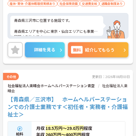
産休･育休･介護休暇取得実績あり
社会保険完備
交通費支給
退職金制度あり
青森県三沢市に位置する施設です。
青森県エリアを中心に東京・仙台エリアにも事業を
展開する法人です。
未経験の方もチャレンジいただけます。
詳細を見る
無料
紹介してもらう
ご興味ある方には、面接対策ポイントなど、さらに
詳細をお話しいたしますのでお気軽にご相談くださ
い！
その他
更新日：2026年08月03日
社会福祉法人楽晴会ホームヘルパーステーション青空
社会福祉法人楽
晴会
【青森県／三沢市】 ホームヘルパーステーショ
ンでの介護士業務です＜初任者・実務者・介護福
祉士＞
月収
18.5万円～29.0万円
程度
給料
年収
260万円～400万円
程度