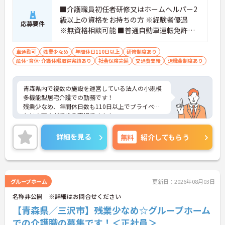
■介護職員初任者研修又はホームヘルパー2
級以上の資格をお持ちの方 ※経験者優遇
応募要件
※無資格相談可能 ■普通自動車運転免許（A
T限定可）
車通勤可
残業少なめ
年間休日110日以上
研修制度あり
産休･育休･介護休暇取得実績あり
社会保険完備
交通費支給
退職金制度あり
青森県内で複数の施設を運営している法人の小規模
多機能型居宅介護での勤務です！
残業少なめ、年間休日数も110日以上でプライベー
トとの両立ができる職場です！！
面接のポイントなど、さらに詳細をお話致しますの
でお気軽にご相談ください。
詳細を見る
無料
紹介してもらう
グループホーム
更新日：2026年08月03日
名称非公開 ※詳細はお問合せください
【青森県／三沢市】残業少なめ☆グループホーム
での介護職の募集です！＜正社員＞