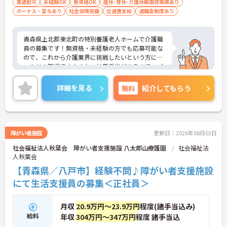
車通勤可
未経験OK
無資格OK
産休･育休･介護休暇取得実績あり
ボーナス・賞与あり
社会保険完備
交通費支給
退職金制度あり
青森県上北郡東北町の特別養護老人ホームで介護職
員の募集です！無資格・未経験の方でも応募可能な
ので、これから介護業界に挑戦したいという方にピ
ッタリの職場です♪また、扶養手当があるので、ご
家族がいる方でも安心して働くことができます◎ご
興味のある方は、面接ポイントをお伝えしますの
詳細を見る
無料
紹介してもらう
で、お気軽にご連絡ください。
障がい者施設
更新日：2026年08月03日
社会福祉法人秋葉会 障がい者支援施設 八太郎山療護園
社会福祉法
人秋葉会
【青森県／八戸市】経験不問♪障がい者支援施設
にて生活支援員の募集＜正社員＞
月収
20.9万円～23.9万円
程度(諸手当込み)
給料
年収
304万円～347万円
程度 諸手当込