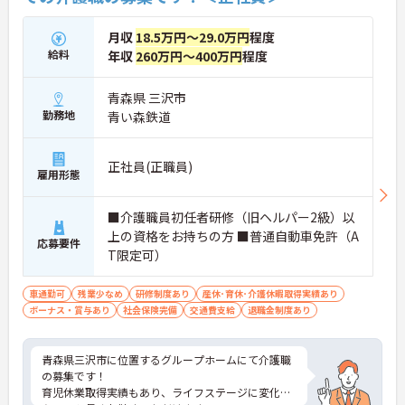
月収
18.5万円～29.0万円
程度
給料
年収
260万円～400万円
程度
青森県 三沢市
勤務地
青い森鉄道
正社員(正職員)
雇用形態
■介護職員初任者研修（旧ヘルパー2級）以
上の資格をお持ちの方 ■普通自動車免許（A
応募要件
T限定可）
車通勤可
残業少なめ
研修制度あり
産休･育休･介護休暇取得実績あり
ボーナス・賞与あり
社会保険完備
交通費支給
退職金制度あり
青森県三沢市に位置するグループホームにて介護職
の募集です！
育児休業取得実績もあり、ライフステージに変化が