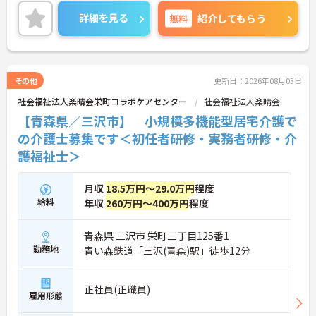
面接のポイントなど、さらに詳細をお話致しますの
でお気軽にご相談ください。
詳細を見る
無料
紹介してもらう
その他
更新日：2026年08月03日
社会福祉法人楽晴会栄町コラボケアセンター
社会福祉法人楽晴会
【青森県／三沢市】 小規模多機能型居宅介護で
の介護士募集です＜初任者研修・実務者研修・介
護福祉士＞
月収
18.5万円～29.0万円
程度
給料
年収
260万円～400万円
程度
青森県 三沢市 栄町三丁目125番1
勤務地
青い森鉄道「三沢(青森)駅」徒歩12分
正社員(正職員)
雇用形態