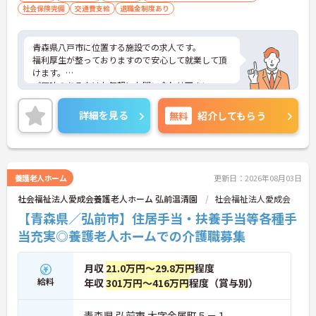
社会保険完備
交通費支給
退職金制度あり
青森県八戸市に位置する施設での求人です。
福利厚生が整っておりますので安心して就業して頂
けます。
ご興味のある方はお気軽にお問い合わせ下さい。
詳細を見る
無料
紹介してもらう
養護老人ホーム
更新日：2026年08月03日
社会福祉法人愛成会養護老人ホーム 弘前温清園
社会福祉法人愛成会
【青森県／弘前市】住居手当・扶養手当等各種手
当充実◎養護老人ホームでの介護職募集
月収
21.0万円～29.8万円
程度
給料
年収
301万円～416万円
程度（賞与別）
青森県 弘前市 大字金属町５－１