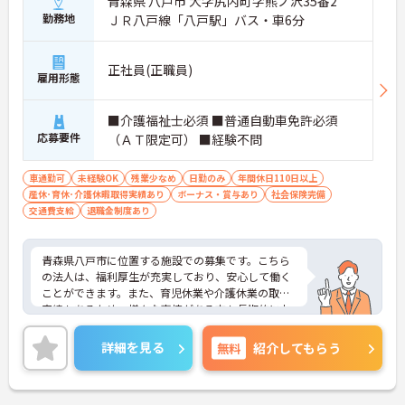
青森県 八戸市 大字尻内町字熊ノ沢35番2
勤務地
ＪＲ八戸線「八戸駅」バス・車6分
正社員(正職員)
雇用形態
■介護福祉士必須 ■普通自動車免許必須
応募要件
（ＡＴ限定可） ■経験不問
車通勤可
未経験OK
残業少なめ
日勤のみ
年間休日110日以上
産休･育休･介護休暇取得実績あり
ボーナス・賞与あり
社会保険完備
交通費支給
退職金制度あり
青森県八戸市に位置する施設での募集です。こちら
の法人は、福利厚生が充実しており、安心して働く
ことができます。また、育児休業や介護休業の取得
実績もあるため、様々な事情がある方も長期的にお
仕事を続けることができます。ご興味のある方はご
面接のポイントをお伝えしますので、お気軽にお問
詳細を見る
無料
紹介してもらう
い合わせください。