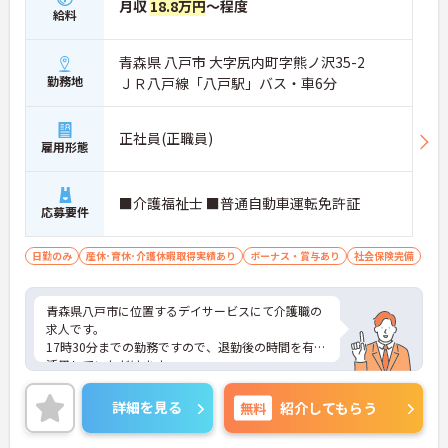
月収
18.8万円
～程度
給料
青森県 八戸市 大字尻内町字熊ノ沢35-2
勤務地
ＪＲ八戸線「八戸駅」バス・車6分
正社員(正職員)
雇用形態
■介護福祉士 ■普通自動車運転免許証
応募要件
日勤のみ
産休･育休･介護休暇取得実績あり
ボーナス・賞与あり
社会保険完備
青森県八戸市に位置するデイサービスにて介護職の
求人です。
17時30分までの勤務ですので、退勤後の時間を有効
活用していただけます。
お買い物や家事、趣味などプライベートも充実させ
ることができますよ◎
詳細を見る
無料
紹介してもらう
ご興味のある方には、面接対策ポイントなど、さら
に詳細をご案内しますのでお気軽にご相談くださ