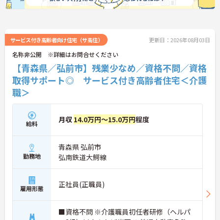
サービス付き高齢者向け住宅（サ高住）
更新日：2026年08月03日
名称非公開 ※詳細はお問合せください
【青森県／弘前市】残業少なめ／資格不問／資格
取得サポート◎ サービス付き高齢者住宅＜介護
職＞
月収
14.0万円～15.0万円
程度
給料
青森県 弘前市
勤務地
弘南鉄道大鰐線
正社員(正職員)
雇用形態
■資格不問 ※介護職員初任者研修（ヘルパ