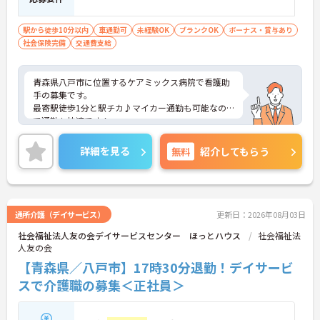
駅から徒歩10分以内
車通勤可
未経験OK
ブランクOK
ボーナス・賞与あり
社会保険完備
交通費支給
青森県八戸市に位置するケアミックス病院で看護助
手の募集です。
最寄駅徒歩1分と駅チカ♪マイカー通勤も可能なの
で通勤も快適です！
また、残業なしなので身体に負担なくご就業いただ
けます♪
詳細を見る
無料
紹介してもらう
ご興味のある方はご面接のポイントお伝えしますの
でご気軽にお問い合わせください。
通所介護（デイサービス）
更新日：2026年08月03日
社会福祉法人友の会デイサービスセンター ほっとハウス
社会福祉法
人友の会
【青森県／八戸市】17時30分退勤！デイサービ
スで介護職の募集＜正社員＞