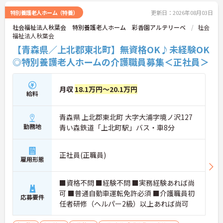
特別養護老人ホーム（特養）
更新日：2026年08月03日
社会福祉法人秋葉会 特別養護老人ホーム 彩香園アルテリーベ
社会
福祉法人秋葉会
【青森県／上北郡東北町】無資格OK♪未経験OK
◎特別養護老人ホームの介護職員募集＜正社員＞
月収
18.1万円～20.1万円
給料
青森県 上北郡東北町 大字大浦字境ノ沢127
勤務地
青い森鉄道「上北町駅」バス・車8分
正社員(正職員)
雇用形態
■資格不問 ■経験不問 ■実務経験あれば尚
可 ■普通自動車運転免許必須 ■介護職員初
応募要件
任者研修（ヘルパー2級）以上あれば尚可