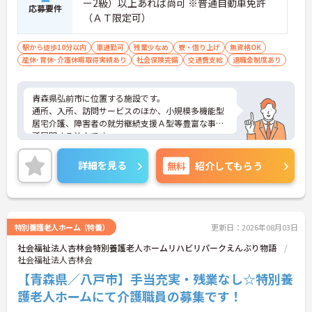
ー2級）以上あれば尚可 ※普通自動車免許
応募要件
（ＡＴ限定可）
駅から徒歩10分以内
車通勤可
残業少なめ
寮・借り上げ
無資格OK
産休･育休･介護休暇取得実績あり
社会保険完備
交通費支給
退職金制度あり
青森県弘前市に位置する施設です。
通所、入所、訪問サービスのほか、小規模多機能型
居宅介護、障害者の就労継続支援Ａ型等豊富な事業
所展開する法人です。
ご興味のある方は是非お気軽にお問い合わせくださ
い。
詳細を見る
無料
紹介してもらう
特別養護老人ホーム（特養）
更新日：2026年08月03日
社会福祉法人杏林会特別養護老人ホームリハビリパークえんぶり物語
社会福祉法人杏林会
【青森県／八戸市】手当充実・残業なし☆特別養
護老人ホームにて介護職員の募集です！