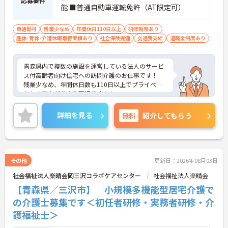
応募要件
能 ■普通自動車運転免許（AT限定可）
車通勤可
残業少なめ
年間休日110日以上
研修制度あり
産休･育休･介護休暇取得実績あり
社会保険完備
交通費支給
退職金制度あり
青森県内で複数の施設を運営している法人のサービ
ス付高齢者向け住宅への訪問介護のお仕事です！
残業少なめ、年間休日数も110日以上でプライベー
トとの両立ができる職場です！！
面接のポイントなど、さらに詳細をお話致しますの
でお気軽にご相談ください。
詳細を見る
無料
紹介してもらう
その他
更新日：2026年08月03日
社会福祉法人楽晴会岡三沢コラボケアセンター
社会福祉法人楽晴会
【青森県／三沢市】 小規模多機能型居宅介護で
の介護士募集です＜初任者研修・実務者研修・介
護福祉士＞