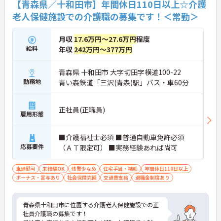
【青森県／十和田市】年間休日110日以上☆介護
老人保健施設での介護職の募集です！＜常勤＞
月収
17.6万円～27.6万円
程度
給料
年収
242万円～377万円
青森県 十和田市 大字切田字横道100-22
勤務地
青い森鉄道「三沢(青森)駅」バス・車60分
正社員(正職員)
雇用形態
■介護福祉士必須 ■普通自動車免許必須
応募要件
（ＡＴ限定可） ■実務経験あれば尚可
車通勤可
未経験OK
残業少なめ
住宅手当・補助
年間休日110日以上
ボーナス・賞与あり
社会保険完備
交通費支給
退職金制度あり
青森県十和田市に位置する介護老人保健施設での正
社員介護職の募集です！