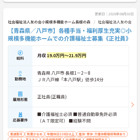
い！
更新日：2026年08月03日
社会福祉法人友の会小規模多機能ホーム長根の森
社会福祉法人友の会
【青森県／八戸市】各種手当・福利厚生充実◎小
規模多機能ホームでの介護福祉士募集《正社員》
月収
19.0万円～21.9万円
給料
青森県 八戸市 長根1－2－8
勤務地
ＪＲ八戸線「本八戸駅」徒歩14分
正社員(正職員)
雇用形態
■介護福祉士必須 ■普通自動車免許必須
応募要件
（ＡＴ限定可） ■経験不問
車通勤可
残業少なめ
年間休日110日以上
産休･育休･介護休暇取得実績あり
ボーナス・賞与あり
社会保険完備
交通費支給
退職金制度あり