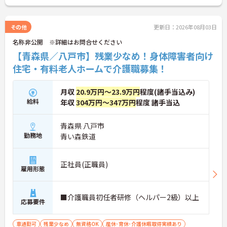
その他
更新日：2026年08月03日
名称非公開 ※詳細はお問合せください
【青森県／八戸市】残業少なめ！身体障害者向け
住宅・有料老人ホームで介護職募集！
月収
20.9万円～23.9万円
程度(諸手当込み)
給料
年収
304万円～347万円
程度 諸手当込
青森県 八戸市
勤務地
青い森鉄道
正社員(正職員)
雇用形態
■介護職員初任者研修（ヘルパー2級）以上
応募要件
車通勤可
残業少なめ
無資格OK
産休･育休･介護休暇取得実績あり