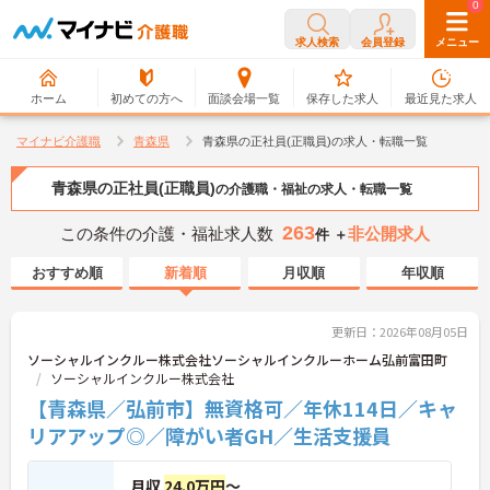
0
0
求人検索
会員登録
メニュー
ホーム
初めての方へ
面談会場一覧
保存した求人
最近見た求人
マイナビ介護職
青森県
青森県の正社員(正職員)の求人・転職一覧
青森県の正社員(正職員)
の介護職・福祉の求人・転職一覧
263
この条件の介護・福祉求人数
非公開求人
件 ＋
おすすめ順
新着順
月収順
年収順
更新日：2026年08月05日
ソーシャルインクルー株式会社ソーシャルインクルーホーム弘前富田町
ソーシャルインクルー株式会社
【青森県／弘前市】無資格可／年休114日／キャ
リアアップ◎／障がい者GH／生活支援員
月収
24.0万円
～