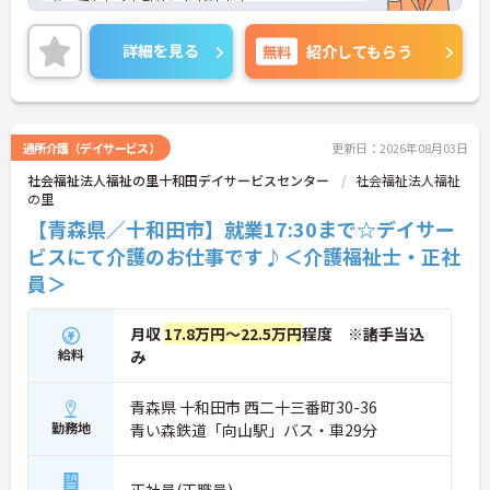
あっても長くお勤めいただけます。
ご興味ある方には、面接対策ポイントなど、さらに
詳細をお話しいたしますのでお気軽にご相談くださ
詳細を見る
無料
紹介してもらう
い！
通所介護（デイサービス）
更新日：2026年08月03日
社会福祉法人福祉の里十和田デイサービスセンター
社会福祉法人福祉
の里
【青森県／十和田市】就業17:30まで☆デイサー
ビスにて介護のお仕事です♪＜介護福祉士・正社
員＞
月収
17.8万円～22.5万円
程度 ※諸手当込
給料
み
青森県 十和田市 西二十三番町30-36
勤務地
青い森鉄道「向山駅」バス・車29分