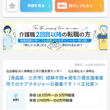
働ける環境が整っています。研修制度や外部勉強会
詳細を見る
無料
紹介してもらう
の受講支援もあり、スキルアップもしっかりサポー
ト。将来的には管理者やエリアマネージャーへのキ
ャリアアップも目指せます。20代から60代まで幅広
い年代のスタッフが活躍しており、和やかな雰囲気
の職場です。介護経験を活かしたい方、福祉の資格
をお持ちの方、安定した法人でキャリアを築きたい
方におすすめです。
★おすすめPOINT★
・生活支援員からスタートし、サービス管理責任者
やエリアマネージャーへと続く明確なステップアッ
プの道筋が用意されています。急成長中の企業であ
るためポストも豊富にあり、専門性を高めながらマ
更新日：2026年08月03日
ネジメント職への挑戦も視野に入れていただけま
す。
社会福祉法人楽晴会三沢介護支援センター
社会福祉法人楽晴会
・年間休日114日、残業月平均10時間程度という就
【青森県／三沢市】経験不問★居宅介護支援事業
業環境に加え、産前産後休暇や育児休暇制度がしっ
所でのケアマネジャーの募集です！＜正社員＞
かりと整備されています。オンとオフの切り替えを
明確にし、心身ともに充実した状態で長くご活躍い
ただけます。
月収
18.5万円～25.5万円
程度
・グループホーム一棟あたりの入居者様20名定員を
給料
年収
270万円～350万円
程度
常時2～4名のスタッフで支援、国基準を上回る人員
配置や夜間複数名体制が敷かれているため、業務に
追われることなくご利用者様のペースに合わせたサ