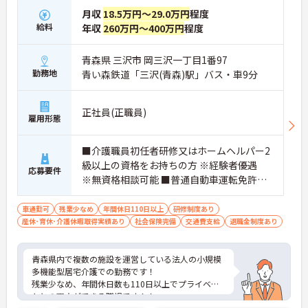
月収
18.5万円～29.0万円
程度
給料
年収
260万円～400万円
程度
青森県 三沢市 岡三沢一丁目1番97
勤務地
青い森鉄道「三沢(青森)駅」バス・車9分
正社員(正職員)
雇用形態
■介護職員初任者研修又はホームヘルパー2
級以上の資格をお持ちの方 ※経験者優遇
応募要件
※無資格相談可能 ■普通自動車運転免許（A
T限定可）
車通勤可
残業少なめ
年間休日110日以上
研修制度あり
産休･育休･介護休暇取得実績あり
社会保険完備
交通費支給
退職金制度あり
青森県内で複数の施設を運営している法人の小規模
多機能型居宅介護での勤務です！
残業少なめ、年間休日数も110日以上でプライベー
トとの両立ができる職場です！！