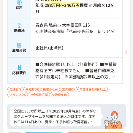
年収
288万円～346万円
程度 ※月給×12ヶ
給料
月
青森県 弘前市 大字富田町115
勤務地
弘南鉄道弘南線「弘前東高前駅」徒歩14分
正社員(正職員)
雇用形態
■介護職経験1年以上（無資格可）■福祉資
格有る方は未経験でも可 ■普通自動車免
応募要件
許(AT限定可) ※実務経験2年以上の方、障
がい者福祉に関する経験をお持ちの方大歓
迎
車通勤可
未経験OK
残業少なめ
無資格OK
年間休日110日以上
ブランクOK
社会保険完備
交通費支給
全国に300か所以上（※2025年10月時点）の障がい
者グループホームを展開する法人が母体です。年間
休日は114日あり、夏季・冬季休暇も取得可能。産
前産後・育児休暇制度もあり、子育て中の方も多数
活躍中で、ワークライフバランスを大切にしながら