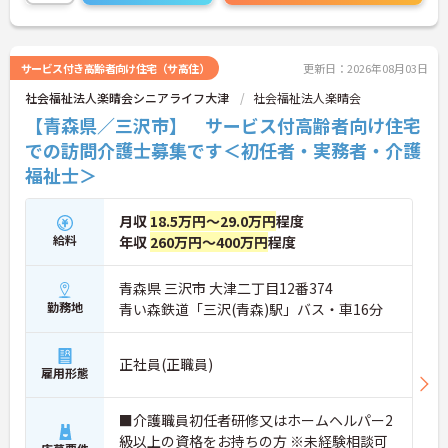
サービス付き高齢者向け住宅（サ高住）
更新日：2026年08月03日
社会福祉法人楽晴会シニアライフ大津
社会福祉法人楽晴会
【青森県／三沢市】 サービス付高齢者向け住宅
での訪問介護士募集です＜初任者・実務者・介護
福祉士＞
月収
18.5万円～29.0万円
程度
給料
年収
260万円～400万円
程度
青森県 三沢市 大津二丁目12番374
勤務地
青い森鉄道「三沢(青森)駅」バス・車16分
正社員(正職員)
雇用形態
■介護職員初任者研修又はホームヘルパー2
級以上の資格をお持ちの方 ※未経験相談可