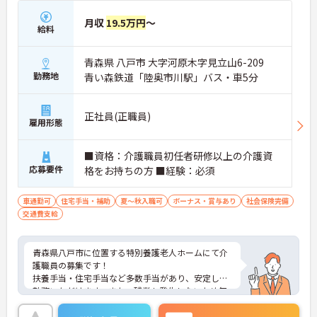
月収
19.5万円
～
給料
青森県 八戸市 大字河原木字見立山6-209
勤務地
青い森鉄道「陸奥市川駅」バス・車5分
正社員(正職員)
雇用形態
■資格：介護職員初任者研修以上の介護資
応募要件
格をお持ちの方 ■経験：必須
車通勤可
住宅手当・補助
夏～秋入職可
ボーナス・賞与あり
社会保険完備
交通費支給
青森県八戸市に位置する特別養護老人ホームにて介
護職員の募集です！
扶養手当・住宅手当など多数手当があり、安定して
勤務いただけます。また、残業も発生しないため無
理なくご家庭やプライベートと両立することができ
ます。