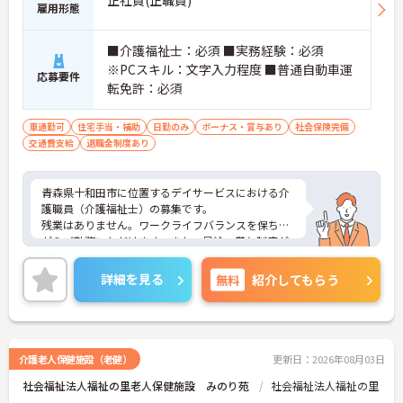
正社員(正職員)
雇用形態
■介護福祉士：必須 ■実務経験：必須
※PCスキル：文字入力程度 ■普通自動車運
応募要件
転免許：必須
車通勤可
住宅手当・補助
日勤のみ
ボーナス・賞与あり
社会保険完備
交通費支給
退職金制度あり
青森県十和田市に位置するデイサービスにおける介
護職員（介護福祉士）の募集です。
残業はありません。ワークライフバランスを保ちな
がらご勤務いただけます。また、昇給・賞与制度が
あり、頑張りがきちんと評価される環境です。
ご興味のある方には、面接対策ポイントなど、さら
詳細を見る
無料
紹介してもらう
に詳細をご案内しますのでお気軽にご相談くださ
い！
介護老人保健施設（老健）
更新日：2026年08月03日
社会福祉法人福祉の里老人保健施設 みのり苑
社会福祉法人福祉の里