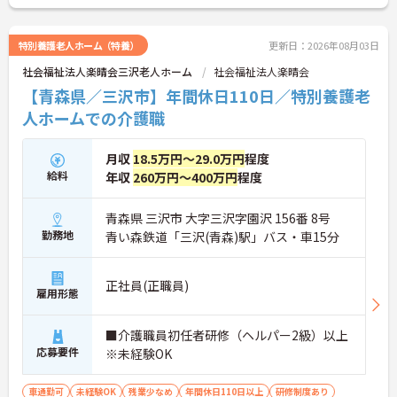
特別養護老人ホーム（特養）
更新日：2026年08月03日
社会福祉法人楽晴会三沢老人ホーム
社会福祉法人楽晴会
【青森県／三沢市】年間休日110日／特別養護老
人ホームでの介護職
月収
18.5万円～29.0万円
程度
給料
年収
260万円～400万円
程度
青森県 三沢市 大字三沢字園沢 156番 8号
勤務地
青い森鉄道「三沢(青森)駅」バス・車15分
正社員(正職員)
雇用形態
■介護職員初任者研修（ヘルパー2級）以上
応募要件
※未経験OK
車通勤可
未経験OK
残業少なめ
年間休日110日以上
研修制度あり