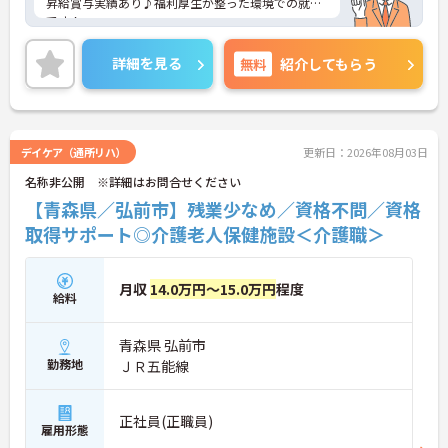
昇給賞与実績あり♪福利厚生が整った環境での就業
です！
ご興味のある方には、面接ポイント等詳しくお伝え
させていただきますので、お気軽にご相談くださ
詳細を見る
無料
紹介してもらう
い！
デイケア（通所リハ）
更新日：2026年08月03日
名称非公開 ※詳細はお問合せください
【青森県／弘前市】残業少なめ／資格不問／資格
取得サポート◎介護老人保健施設＜介護職＞
月収
14.0万円～15.0万円
程度
給料
青森県 弘前市
勤務地
ＪＲ五能線
正社員(正職員)
雇用形態