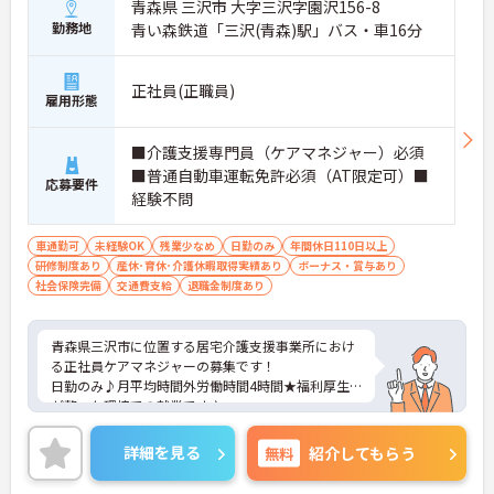
青森県 三沢市 大字三沢字園沢156-8
ポートが可能です。施設も専用設計で働きやすく、
勤務地
青い森鉄道「三沢(青森)駅」バス・車16分
ご自身の理想とする福祉を実践できる環境が整って
います。
正社員(正職員)
雇用形態
■介護支援専門員（ケアマネジャー）必須
■普通自動車運転免許必須（AT限定可）■
応募要件
経験不問
車通勤可
未経験OK
残業少なめ
日勤のみ
年間休日110日以上
研修制度あり
産休･育休･介護休暇取得実績あり
ボーナス・賞与あり
社会保険完備
交通費支給
退職金制度あり
青森県三沢市に位置する居宅介護支援事業所におけ
る正社員ケアマネジャーの募集です！
日勤のみ♪月平均時間外労働時間4時間★福利厚生
が整った環境での就業です♪
ご興味ある方には、面接対策ポイントなど、さらに
詳細をお話しいたしますのでお気軽にご相談くださ
詳細を見る
無料
紹介してもらう
い。