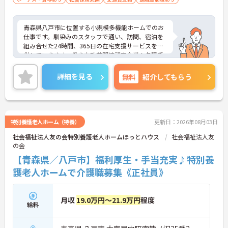
青森県八戸市に位置する小規模多機能ホームでのお
仕事です。馴染みのスタッフで通い、訪問、宿泊を
組み合せた24時間、365日の在宅支援サービスを提
供していきます。働き方改革関連認定企業！各種手
当、福利厚生も整っており、安心して長くお勤めい
ただけます。ご興味のある方には、面接対策ポイン
詳細を見る
無料
紹介してもらう
トなど、さらに詳細をお話しいたしますのでお気軽
にご相談ください！
特別養護老人ホーム（特養）
更新日：2026年08月03日
社会福祉法人友の会特別養護老人ホームほっとハウス
社会福祉法人友
の会
【青森県／八戸市】福利厚生・手当充実♪特別養
護老人ホームで介護職募集《正社員》
月収
19.0万円～21.9万円
程度
給料