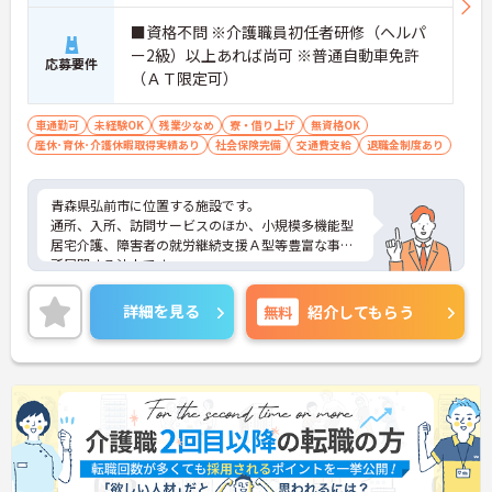
■資格不問 ※介護職員初任者研修（ヘルパ
ー2級）以上あれば尚可 ※普通自動車免許
応募要件
（ＡＴ限定可）
車通勤可
未経験OK
残業少なめ
寮・借り上げ
無資格OK
産休･育休･介護休暇取得実績あり
社会保険完備
交通費支給
退職金制度あり
青森県弘前市に位置する施設です。
通所、入所、訪問サービスのほか、小規模多機能型
居宅介護、障害者の就労継続支援Ａ型等豊富な事業
所展開する法人です。
ご興味のある方は是非お気軽にお問い合わせくださ
い。
詳細を見る
無料
紹介してもらう