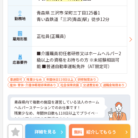
青森県 三沢市 栄町三丁目125番1
勤務地
青い森鉄道「三沢(青森)駅」徒歩12分
正社員(正職員)
雇用形態
■介護職員初任者研修又はホームヘルパー2
級以上の資格をお持ちの方 ※未経験相談可
応募要件
能 ■普通自動車運転免許（AT限定可）
車通勤可
残業少なめ
年間休日110日以上
研修制度あり
産休･育休･介護休暇取得実績あり
社会保険完備
交通費支給
退職金制度あり
青森県内で複数の施設を運営している法人のホーム
ヘルパーステーションでのお仕事です！
残業少なめ、年間休日数も110日以上でプライベー
トとの両立ができる職場です！！
面接のポイントなど、さらに詳細をお話致しますの
でお気軽にご相談ください。
詳細を見る
無料
紹介してもらう