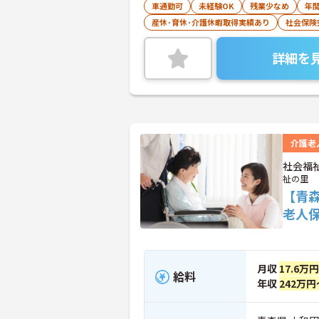
車通勤可
未経験OK
残業少なめ
年間
産休･育休･介護休暇取得実績あり
社会保険
詳細を
介護老
社会福
祉の里
【青
老人
月収
17.6万
給料
年収
242万円