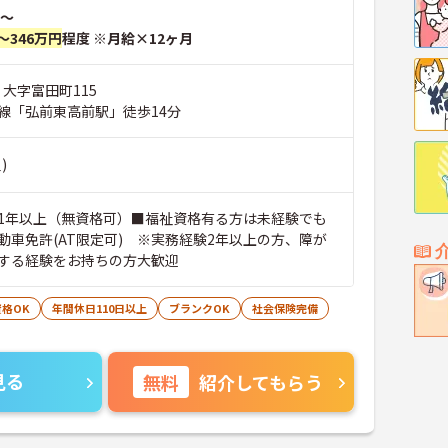
～
～346万円
程度 ※月給×12ヶ月
 大字富田町115
線「弘前東高前駅」徒歩14分
)
1年以上（無資格可）■福祉資格有る方は未経験でも
動車免許(AT限定可) ※実務経験2年以上の方、障が
する経験をお持ちの方大歓迎
格OK
年間休日110日以上
ブランクOK
社会保険完備
見る
無料
紹介してもらう