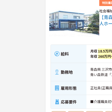
特別養
社会福
【青
人ホ
月収
18.5万
給料
年収
260万円
青森県 三沢市
勤務地
青い森鉄道「
雇用形態
正社員(正職員
応募要件
■介護職員初