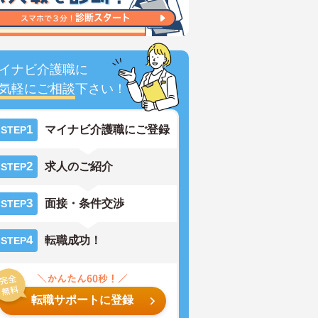
イナビ介護職に
気軽にご相談
下さい！
1
マイナビ介護職にご登録
STEP
2
求人のご紹介
STEP
3
面接・条件交渉
STEP
4
転職成功！
STEP
転職サポートに登録