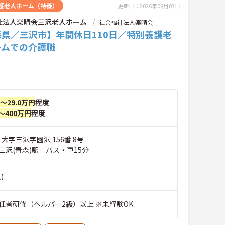
護老人ホーム（特養）
更新日：2026年08月03日
祉法人楽晴会三沢老人ホーム
社会福祉法人楽晴会
森県／三沢市】年間休日110日／特別養護老
ームでの介護職
円～29.0万円
程度
～400万円
程度
 大字三沢字園沢 156番 8号
三沢(青森)駅」バス・車15分
)
任者研修（ヘルパー2級）以上 ※未経験OK