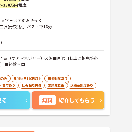
～350万円
程度
 大字三沢字園沢156-8
三沢(青森)駅」バス・車16分
)
門員（ケアマネジャー）必須■普通自動車運転免許必
可）■経験不問
勤のみ
年間休日110日以上
研修制度あり
・賞与あり
社会保険完備
交通費支給
退職金制度あり
見る
無料
紹介してもらう