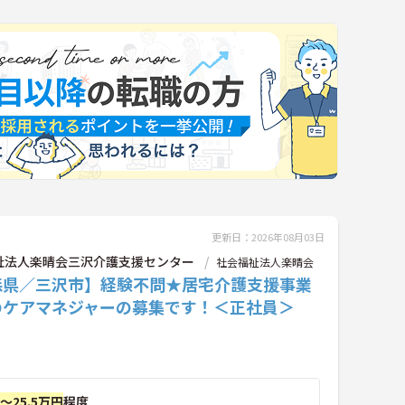
更新日：2026年08月03日
祉法人楽晴会三沢介護支援センター
社会福祉法人楽晴会
森県／三沢市】経験不問★居宅介護支援事業
のケアマネジャーの募集です！＜正社員＞
円～25.5万円
程度