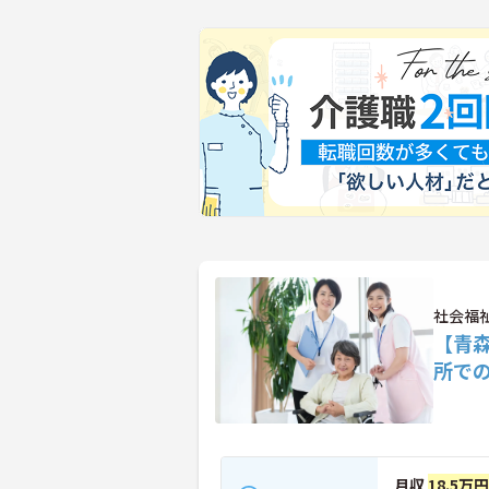
社会福
【青
所で
月収
18.5万