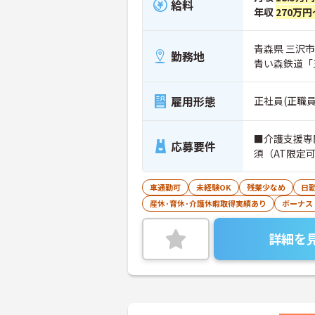
給料
年収
270万円
青森県 三沢市
勤務地
青い森鉄道「
雇用形態
正社員(正職員
■介護支援専
応募要件
須（AT限定
車通勤可
未経験OK
残業少なめ
日
産休･育休･介護休暇取得実績あり
ボーナス
詳細を