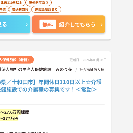
休日110日以上
研修制度あり
完備
交通費支給
退職金制度あり
見る
無料
紹介してもらう
人保健施設（老健）
更新日：2026年08月03日
祉法人福祉の里老人保健施設 みのり苑
社会福祉法人福
森県／十和田市】年間休日110日以上☆介護
保健施設での介護職の募集です！＜常勤＞
円～27.6万円
程度
～377万円