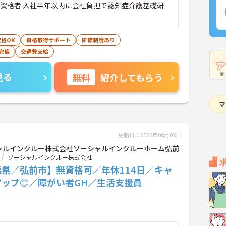
無資格者:入社半年以内に会社負担で認知症介護基礎研
格OK
資格取得サポート
研修制度あり
完備
交通費支給
見る
無料
紹介してもらう
更新日：2026年08月05日
ャルインクルー株式会社ソーシャルインクルーホーム弘前
ソーシャルインクルー株式会社
森県／弘前市】無資格可／年休114日／キャ
アップ◎／障がい者GH／生活支援員