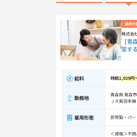
通所介
株式会
【青
営す
給料
時給
1,029円
青森県 青森市 
勤務地
ＪＲ奥羽本線
雇用形態
非常勤・パー
＜資格＞不問