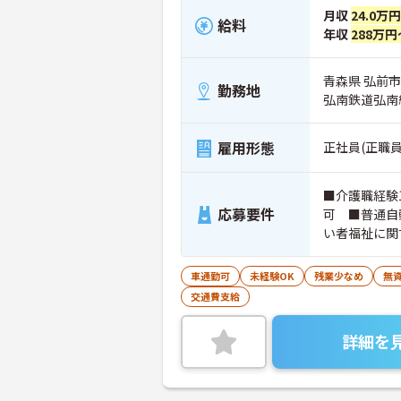
月収
24.0万円
給料
年収
288万円
青森県 弘前市
勤務地
弘南鉄道弘南
雇用形態
正社員(正職員
■介護職経験
応募要件
可 ■普通自
い者福祉に関
車通勤可
未経験OK
残業少なめ
無資
交通費支給
詳細を