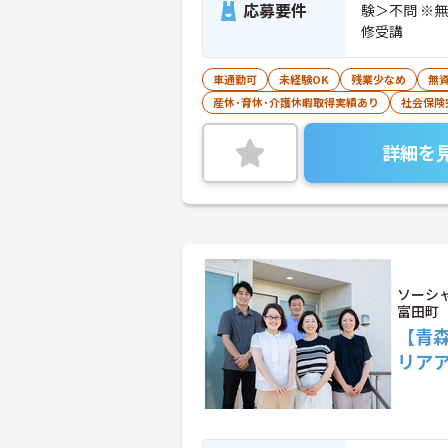
応募要件
験＞不問 ※
修受講
車通勤可
未経験OK
残業少なめ
無資
産休･育休･介護休暇取得実績あり
社会保険
詳細を
ソーシ
富田町
【青
リア