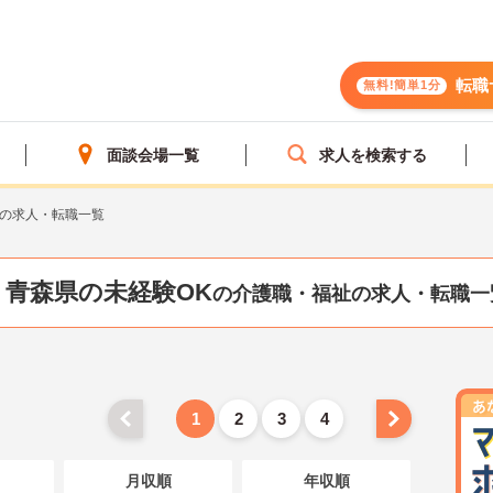
転職
無料!簡単1分
面談会場一覧
求人を検索する
Kの求人・転職一覧
青森県の未経験OK
の介護職・福祉の求人・転職一
1
2
3
4
月収順
年収順