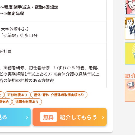
～程度 諸手当込・夜勤4回想定
～※想定年収
大字外崎4-2-3
「弘前駅」徒歩11分
託社員
、実務者研修、初任者研修 いずれか ※特養、老健、
どの実務経験1年以上ある方 ※身体介護の経験年以上
浴の使用の経験のある方歓迎
上
研修制度あり
産休･育休･介護休暇取得実績あり
費支給
退職金制度あり
見る
無料
紹介してもらう