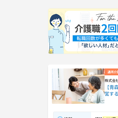
通所介
株式会
【青
営す