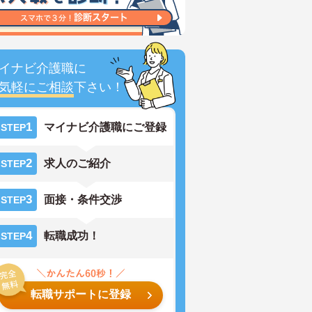
イナビ介護職に
気軽にご相談
下さい！
1
マイナビ介護職にご登録
STEP
2
求人のご紹介
STEP
3
面接・条件交渉
STEP
4
転職成功！
STEP
転職サポートに登録