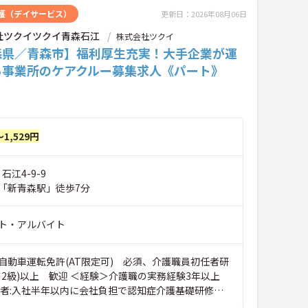
護（デイサービス）
更新日：2026年08月06日
社ツクイツクイ青森石江
株式会社ツクイ
森県／青森市】福利厚生充実！大手企業が運
る事業所のケアクルー募集求人《パート》
～1,529円
石江4-9-9
「新青森駅」徒歩7分
ト・アルバイト
自動車運転免許(AT限定可) 必須、介護職員初任者研
ー2級)以上 歓迎 ＜経験＞介護職の実務経験3年以上
格者:入社半年以内に会社負担で認知症介護基礎研修受