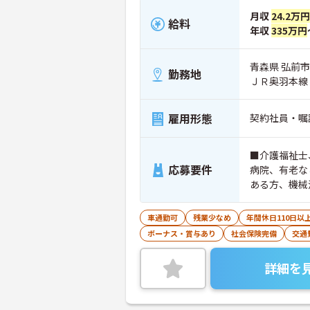
月収
24.2万円
給料
年収
335万円
青森県 弘前市 
勤務地
ＪＲ奥羽本線
雇用形態
契約社員・嘱
■介護福祉士
応募要件
病院、有老な
ある方、機械
車通勤可
残業少なめ
年間休日110日以
ボーナス・賞与あり
社会保険完備
交通
詳細を