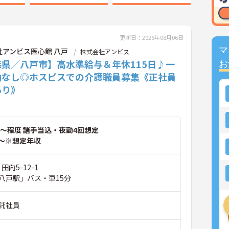
更新日：2026年08月06日
マ
社アンビス医心館 八戸
株式会社アンビス
森県／八戸市】高水準給与＆年休115日♪一
お
勤なし◎ホスピスでの介護職員募集《正社員
あり》
～程度 諸手当込・夜勤4回想定
～※想定年収
田向5-12-1
八戸駅」バス・車15分
託社員