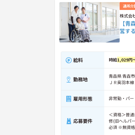
通所介
株式会
【青
営す
給料
時給
1,029円
青森県 青森市 
勤務地
ＪＲ奥羽本線
雇用形態
非常勤・パー
＜資格＞普通
応募要件
修(旧ヘルパ
必須 ※無資
講