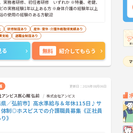
、実務者研修、初任者研修 いずれか ※特養、老健、
どの実務経験1年以上ある方 ※身体介護の経験年以上
浴の使用の経験のある方歓迎
上
研修制度あり
産休･育休･介護休暇取得実績あり
費支給
退職金制度あり
見る
無料
紹介してもらう
護
更新日：2026年08月06日
社アンビス医心館 弘前
株式会社アンビス
森県／弘前市】高水準給与＆年休115日♪サ
ト体制◎ホスピスでの介護職員募集《正社員
あり》