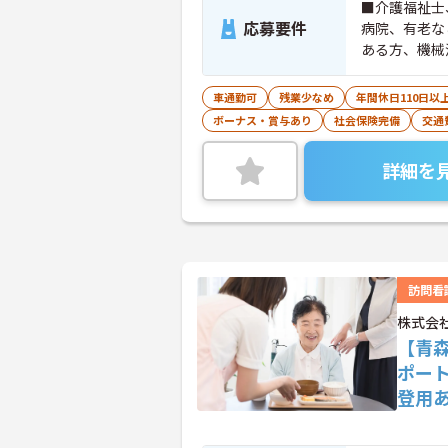
■介護福祉士
応募要件
病院、有老な
ある方、機械
車通勤可
残業少なめ
年間休日110日以
ボーナス・賞与あり
社会保険完備
交通
詳細を
訪問看
株式会
【青
ポー
登用