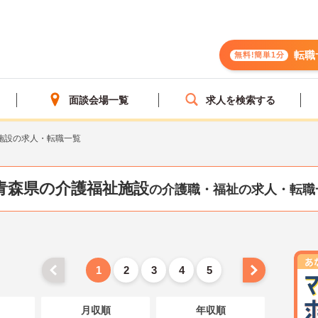
転職
無料!簡単1分
面談会場一覧
求人を検索する
施設の求人・転職一覧
青森県の介護福祉施設
の介護職・福祉の求人・転職
1
2
3
4
5
月収順
年収順