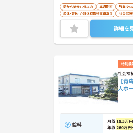
駅から徒歩10分以内
車通勤可
残業少な
産休･育休･介護休暇取得実績あり
社会保険
詳細を
特別養
社会福
【青
人ホ
月収
18.5万
給料
年収
260万円