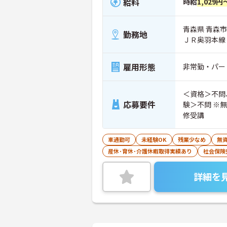
給料
時給
1,029円
青森県 青森市 
勤務地
ＪＲ奥羽本線
雇用形態
非常勤・パー
＜資格＞不問
応募要件
験＞不問 ※
修受講
車通勤可
未経験OK
残業少なめ
無資
産休･育休･介護休暇取得実績あり
社会保険
詳細を