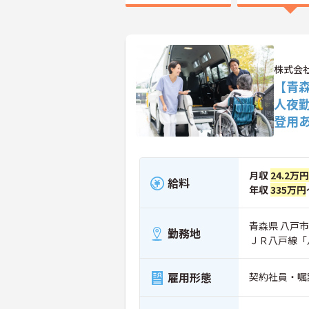
株式会
【青
人夜
登用
月収
24.2万円
給料
年収
335万円
青森県 八戸市 
勤務地
ＪＲ八戸線「
雇用形態
契約社員・嘱