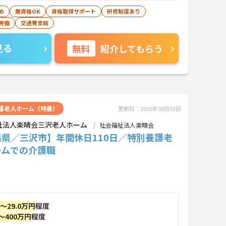
め
無資格OK
資格取得サポート
研修制度あり
完備
交通費支給
見る
無料
紹介してもらう
護老人ホーム（特養）
更新日：2026年08月03日
祉法人楽晴会三沢老人ホーム
社会福祉法人楽晴会
森県／三沢市】年間休日110日／特別養護老
ームでの介護職
円～29.0万円
程度
～400万円
程度