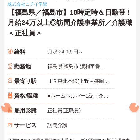
株式会社ニチイ学館
【福島県／福島市】18時定時＆日勤帯！
月給24万以上◎訪問介護事業所／介護職
＜正社員＞
給料
月収 24.3万円～
勤務地
福島県 福島市 渡利字番匠3-1 ポモドーリーＡ棟102号室
最寄り駅
ＪＲ東北本線(上野－盛岡)「福島(福島)駅」バス・車10分
資格/職種
■ホームヘルパー1級・介護職員実務者研修修了者必須・介護職員基礎研修修了者士 いずれか必須 ■普通自動車免許必須（ＡＴ限定可） ■経験1年以上必須 ■必要なＰＣスキル：入力程度
雇用形態
正社員(正職員)
サービス
訪問介護