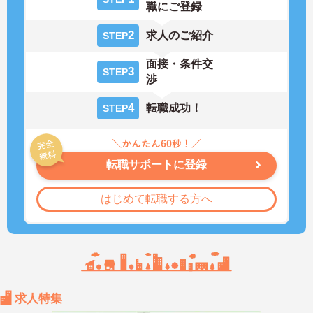
職にご登録
2
求人のご紹介
STEP
面接・条件交
3
STEP
渉
4
転職成功！
STEP
転職サポートに登録
はじめて転職する方へ
求人特集