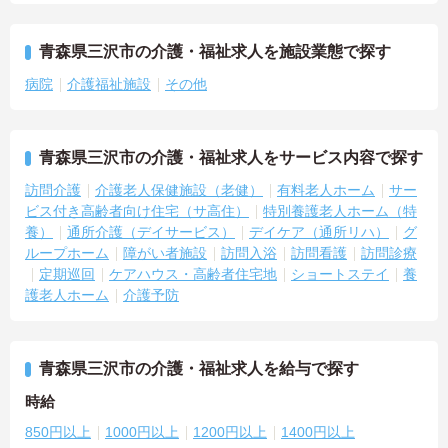
青森県三沢市の介護・福祉求人を施設業態で探す
病院
介護福祉施設
その他
青森県三沢市の介護・福祉求人をサービス内容で探す
訪問介護
介護老人保健施設（老健）
有料老人ホーム
サー
ビス付き高齢者向け住宅（サ高住）
特別養護老人ホーム（特
養）
通所介護（デイサービス）
デイケア（通所リハ）
グ
ループホーム
障がい者施設
訪問入浴
訪問看護
訪問診療
定期巡回
ケアハウス・高齢者住宅地
ショートステイ
養
護老人ホーム
介護予防
青森県三沢市の介護・福祉求人を給与で探す
時給
850円以上
1000円以上
1200円以上
1400円以上