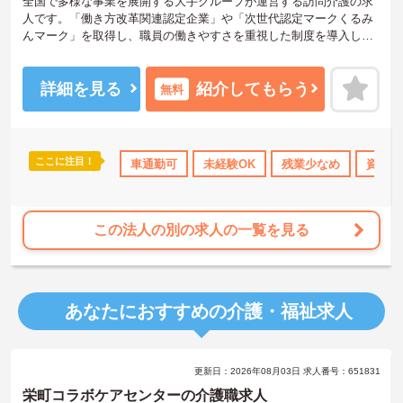
全国で多様な事業を展開する大手グループが運営する訪問介護の求
人です。「働き方改革関連認定企業」や「次世代認定マークくるみ
んマーク」を取得し、職員の働きやすさを重視した制度を導入して
います。定年後も上限85歳までの再雇用制度を利用でき、長期的な
視点でキャリアを築くことが可能です。また、時間帯別の加算手当
や勤続年数に応じた手当が用意されており、日々の業務や継続した
詳細を見る
紹介してもらう
無料
勤務が収入に直結する仕組みがあります。月平均の残業時間は10時
間程度と少なく、育児休業や介護休業の取得実績もあるため、家庭
と仕事の両立を図りながら、自分に合ったペースで働き続けられる
環境が整っています。
ここに注目！
のみ
資格取得サポート
車通勤可
研修制度あり
未経験OK
産休･育休･介護休暇取得実
残業少なめ
資格取
★おすすめPOINT★
【上限85歳までの再雇用制度があり、長期的な勤務が期待できま
す】
この法人の別の求人の一覧を見る
・定年65歳に加え、状況に応じた再雇用制度により上限85歳まで働
けるため、長期的な将来設計を描けます。
・幅広い世代がそれぞれのライフスタイルに合わせて活躍してお
り、年齢を重ねても無理なく続けられる環境です。
あなたにおすすめの介護・福祉求人
【大手法人の安定基盤のもとで、収入アップを目指せる環境です】
・所持資格に応じた手当や、早朝・夜間帯の勤務に対する加算手当
により、着実な収入増が期待できます。
更新日：2026年08月03日 求人番号：651831
・最大20,000円の勤続年数加算手当や年2回の賞与支給があるため、
長く勤務するほど待遇に反映される仕組みがあります。
栄町コラボケアセンターの介護職求人