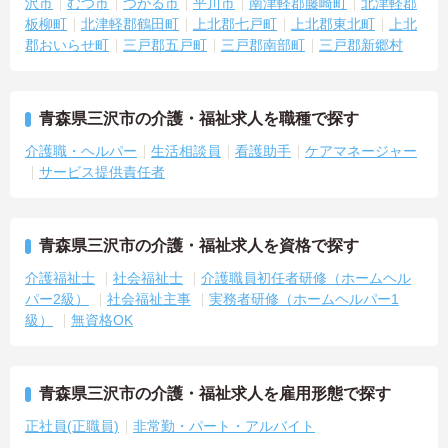
沢市
むつ市
つがる市
平川市
南津軽郡藤崎町
北津軽郡
板柳町
北津軽郡鶴田町
上北郡七戸町
上北郡東北町
上北
郡おいらせ町
三戸郡五戸町
三戸郡南部町
三戸郡新郷村
青森県三沢市の介護・福祉求人を職種で探す
介護職・ヘルパー
生活相談員
看護助手
ケアマネージャー
サービス提供責任者
青森県三沢市の介護・福祉求人を資格で探す
介護福祉士
社会福祉士
介護職員初任者研修（ホームヘル
パー2級）
社会福祉主事
実務者研修（ホームヘルパー1
級）
無資格OK
青森県三沢市の介護・福祉求人を雇用形態で探す
正社員(正職員)
非常勤・パート・アルバイト