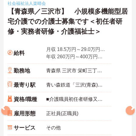
社会福祉法人楽晴会
【認定マークを取得した、柔軟で働きやすい体制が整っています】
【青森県／三沢市】 小規模多機能型居
・「くるみんマーク」を取得し、育児・介護休業の実績や復職制度
宅介護での介護士募集です＜初任者研
があるため、生活の変化にも対応できます。
・残業が月平均10時間と少なく、日勤帯の勤務が中心であるため、
修・実務者研修・介護福祉士＞
私生活との両立を図りながら働けます。
月収 18.5万円～29.0万円程度
給料
年収 260万円～400万円程度
勤務地
青森県 三沢市 栄町三丁目125番1
最寄り駅
青い森鉄道「三沢(青森)駅」徒歩12分
資格/職種
■介護職員初任者研修又はホームヘルパー2級以上の資格をお持ちの方 ※経験者優遇 ※無資格相談可能 ■普通自動車運転免許（AT限定可）
雇用形態
正社員(正職員)
サービス
その他