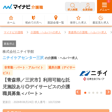
0
1
求人検索
会員登録
メニュー
ホーム
初めての方へ
面談会場一覧
保存した求人
最近見た求人
マイナビ介護職
介護職・ヘルパーの求人
青森県の介護職・ヘルパー求人
募集停止
株式会社ニチイ学館
ニチイケアセンター三沢
の介護職・ヘルパー求人
非常勤・パート・アルバイト
通所介護（デイサー
ビス）
【青森県／三沢市】利用可能な託
児施設あり◎デイサービスの介護
職員募集＜パート＞
更新日：2026年06月24日 求人番号：10172298