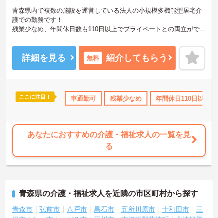
青森県内で複数の施設を運営している法人の小規模多機能型居宅介
護での勤務です！
残業少なめ、年間休日数も110日以上でプライベートとの両立ができ
る職場です！！
面接のポイントなど、さらに詳細をお話致しますのでお気軽にご相
談ください。
詳細を見る
紹介してもらう
無料
ここに注目！
間休日110日以上
研修制度あり
車通勤可
残業少なめ
産休･育休･介護休暇取得実績あり
年間休日110日以上
あなたにおすすめの介護・福祉求人の一覧を見
る
青森県の介護・福祉求人を近隣の市区町村から探す
青森市
弘前市
八戸市
黒石市
五所川原市
十和田市
三