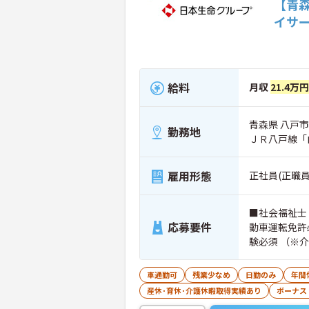
【青
イサ
給料
月収
21.4万
青森県 八戸市 
勤務地
ＪＲ八戸線「
雇用形態
正社員(正職員
■社会福祉士
応募要件
動車運転免許
験必須 （※
車通勤可
残業少なめ
日勤のみ
年間
産休･育休･介護休暇取得実績あり
ボーナス