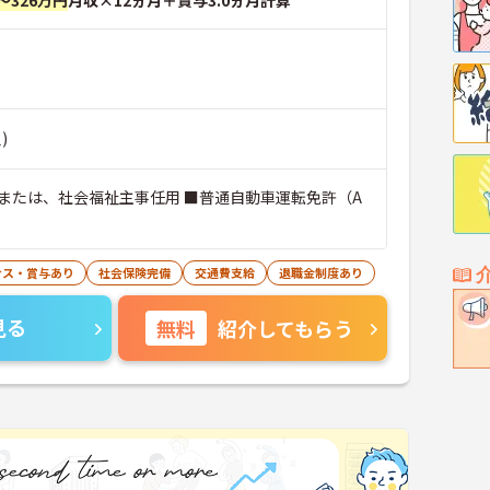
～326万円
月収×12ヵ月＋賞与3.0ヵ月計算
)
または、社会福祉主事任用 ■普通自動車運転免許（A
ナス・賞与あり
社会保険完備
交通費支給
退職金制度あり
見る
無料
紹介してもらう