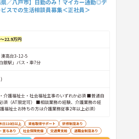
森県／八戸市】日勤のみ！マイカー通勤◎デ
ービスでの生活相談員募集＜正社員＞
円～22.9万円
湊高台3-12-5
白銀駅」バス・車7分
)
・介護福祉士・社会福祉主事のいずれか必須 ■普通自
必須（AT限定可） ■相談業務の経験、介護業務の経
介護福祉士お持ちの方は介護業務従事2年以上必須）
休日110日以上
資格取得サポート
研修制度あり
・賞与あり
社会保険完備
交通費支給
退職金制度あり