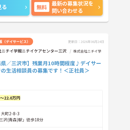
最新の募集状況を
見る
無料
問い合わせる
護（デイサービス）
更新日：2026年06月24日
社ニチイ学館ニチイケアセンター三沢
株式会社ニチイ学
森県／三沢市】残業月10時間程度♪デイサー
での生活相談員の募集です！＜正社員＞
円～22.0万円
大町2-8-3
沢(青森)駅」徒歩18分