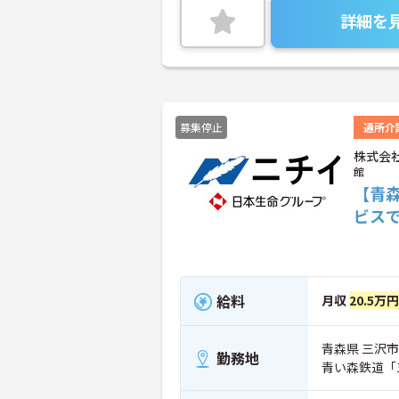
詳細を
募集停止
通所介
株式会
館
【青
ビス
給料
月収
20.5万
青森県 三沢市 
勤務地
青い森鉄道「三