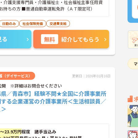
・介護支援専門員・介護福祉士・社会福祉主事任用資
お持ちの方 ■普通自動車運転免許（ＡＴ限定可）
日勤のみ
社会保険完備
交通費支給
見る
無料
紹介してもらう
護（デイサービス）
更新日：2026年01月16日
公開 ※詳細はお問合せください
森県／青森市】経験不問★全国に介護事業所
開する企業運営の介護事業所＜生活相談員／
員＞
円～23.9万円
程度 諸手当込み