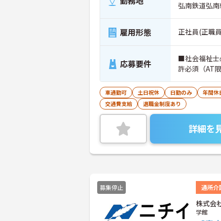
勤務地
弘南鉄道弘南
雇用形態
正社員(正職員
■社会福祉士
応募要件
許必須（AT
車通勤可
土日祝休
日勤のみ
年間休
交通費支給
退職金制度あり
詳細を
募集停止
通所介
株式会
学館