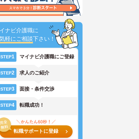
イナビ介護職に
気軽にご相談
下さい！
1
マイナビ介護職にご登録
STEP
2
求人のご紹介
STEP
3
面接・条件交渉
STEP
4
転職成功！
STEP
転職サポートに登録