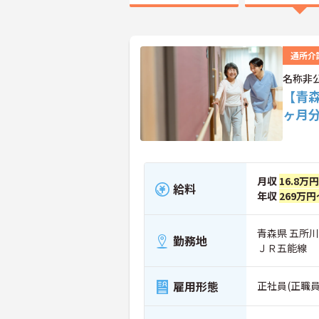
通所介
名称非
【青森
ヶ月
月収
16.8万
給料
年収
269万円
青森県 五所
勤務地
ＪＲ五能線
雇用形態
正社員(正職員