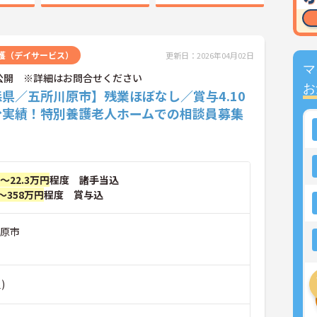
護（デイサービス）
更新日：2026年04月02日
マ
公開 ※詳細はお問合せください
お
県／五所川原市】残業ほぼなし／賞与4.10
分実績！特別養護老人ホームでの相談員募集
円～22.3万円
程度 諸手当込
～358万円
程度 賞与込
川原市
)