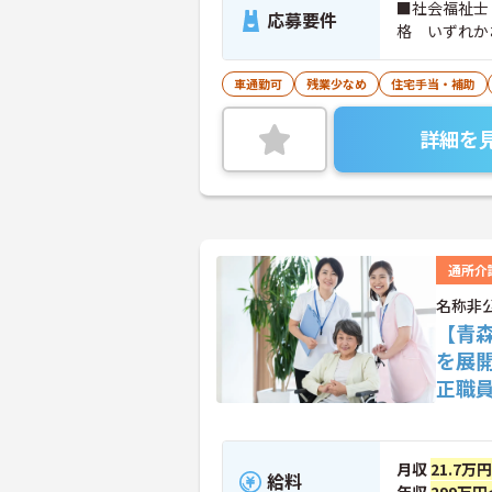
■社会福祉士
応募要件
格 いずれか
車通勤可
残業少なめ
住宅手当・補助
詳細を
通所介
名称非
【青
を展
正職
月収
21.7万
給料