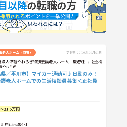
護老人ホーム（特養）
更新日：2025年09月01日
祉法人津軽やわらぎ特別養護老人ホーム 慶游荘
社会福
軽やわらぎ
森県／平川市】マイカー通勤可♪日勤のみ！
養護老人ホームでの生活相談員募集＜正社員
円～21.5万円
町居山元304-1