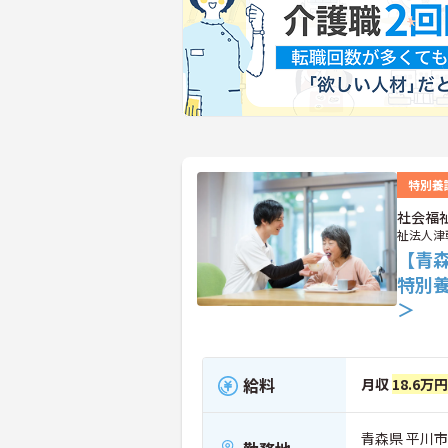
特別養
社会福
祉法人津
【青
特別
＞
給料
月収
18.6万
青森県 平川市 