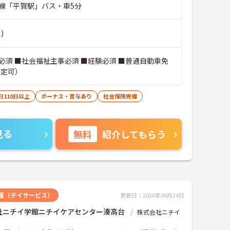
線「平賀駅」バス・車5分
)
必須 ■社会福祉主事必須 ■経験必須 ■普通自動車免
限定可）
日110日以上
ボーナス・賞与あり
社会保険完備
見る
無料
紹介してもらう
護（デイサービス）
更新日：2026年06月24日
社ニチイ学館ニチイケアセンター湊高台
株式会社ニチイ