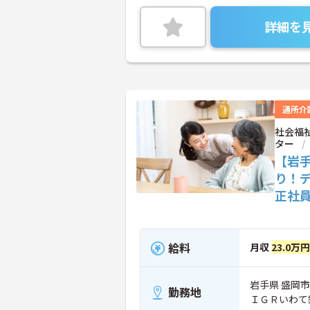
詳細を
通所介
社会福
ター
【岩
り！
正社
給料
月収
23.0万
岩手県 盛岡市 
勤務地
ＩＧＲいわて