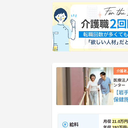
介護老
医療法
ンター
【岩
保健
月収
21.0万
給料
年収
292万円