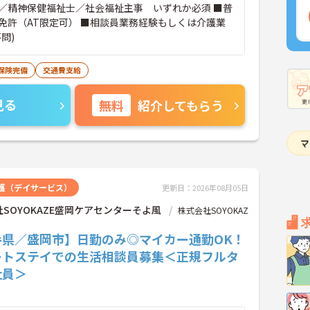
／精神保健福祉士／社会福祉主事 いずれか必須 ■普
免許（AT限定可） ■相談員業務経験もしくは介護業
問)
保険完備
交通費支給
見る
無料
紹介してもらう
護（デイサービス）
更新日：2026年08月05日
SOYOKAZE盛岡ケアセンターそよ風
株式会社SOYOKAZ
手県／盛岡市】日勤のみ◎マイカー通勤OK！
ートステイでの生活相談員募集＜正規フルタ
社員＞