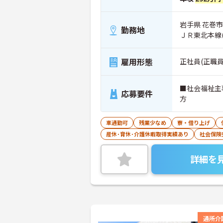
岩手県 花巻市
勤務地
ＪＲ東北本線
雇用形態
正社員(正職員
■社会福祉主
応募要件
方
車通勤可
残業少なめ
寮・借り上げ
産休･育休･介護休暇取得実績あり
社会保険
詳細を
通所介