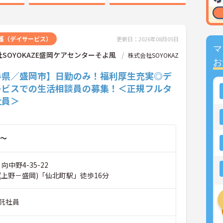
護（デイサービス）
更新日：2026年08月05日
マ
SOYOKAZE盛岡ケアセンターそよ風
株式会社SOYOKAZ
お
手県／盛岡市】日勤のみ！福利厚生充実◎デ
ービスでの生活相談員の募集！＜正規フルタ
社員＞
～
向中野4-35-22
(上野－盛岡)「仙北町駅」徒歩16分
託社員