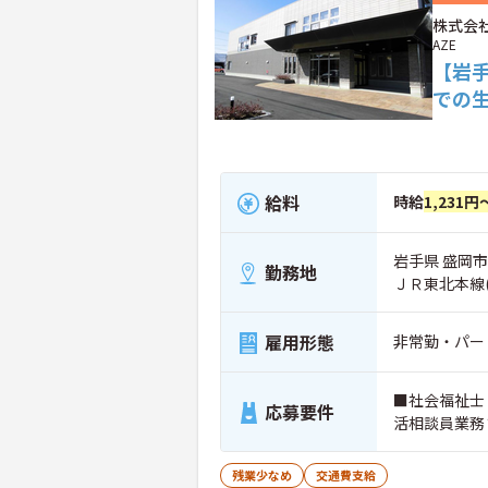
株式会社
AZE
【岩
での
給料
時給
1,231円
岩手県 盛岡市
勤務地
ＪＲ東北本線
雇用形態
非常勤・パー
■社会福祉士
応募要件
活相談員業務
残業少なめ
交通費支給