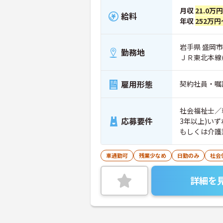
月収
21.0万
給料
年収
252万円
岩手県 盛岡市 
勤務地
ＪＲ東北本線
雇用形態
契約社員・嘱
社会福祉士／
応募要件
3年以上)い
もしくは介護
車通勤可
残業少なめ
日勤のみ
社会
詳細を