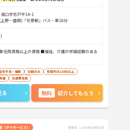
 湯口字志戸平14-1
(上野－盛岡)「花巻駅」バス・車16分
)
事任用資格以上の資格 ■福祉、介護の学識経験のある
住宅手当・補助
日勤のみ
年間休日110日以上
完備
交通費支給
見る
無料
紹介してもらう
護（デイサービス）
更新日：2026年08月05日