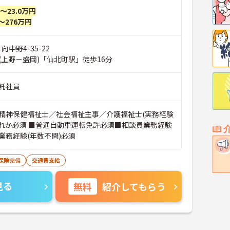
円～23.0万円
～276万円
向中野4-35-22
(上野－盛岡)「仙北町駅」徒歩16分
託社員
精神保健福祉士／社会福祉主事／介護福祉士(実務経験
ずれか必須 ■普通自動車運転免許必須■相談員業務経験
業務経験(年数不問)必須
保険完備
交通費支給
見る
無料
紹介してもらう