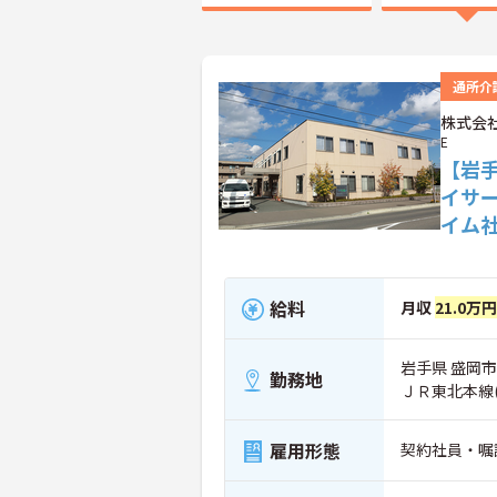
通所介
株式会社
E
【岩
イサ
イム
給料
月収
21.0万円
岩手県 盛岡市 
勤務地
ＪＲ東北本線
雇用形態
契約社員・嘱