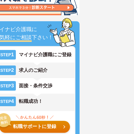
イナビ介護職に
気軽にご相談
下さい！
1
マイナビ介護職にご登録
STEP
2
求人のご紹介
STEP
3
面接・条件交渉
STEP
4
転職成功！
STEP
転職サポートに登録