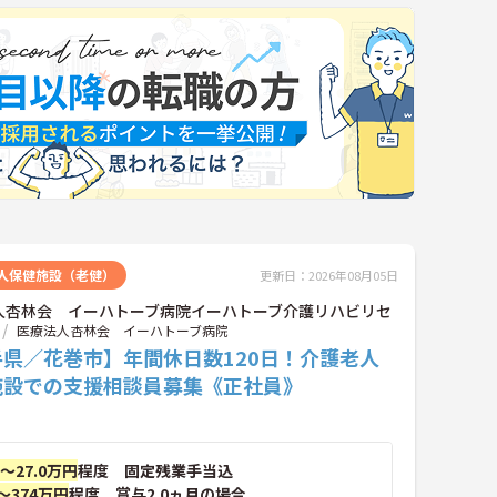
人保健施設（老健）
更新日：2026年08月05日
人杏林会 イーハトーブ病院イーハトーブ介護リハビリセ
医療法人杏林会 イーハトーブ病院
手県／花巻市】年間休日数120日！介護老人
施設での支援相談員募集《正社員》
円～27.0万円
程度 固定残業手当込
～374万円
程度 賞与2.0ヵ月の場合