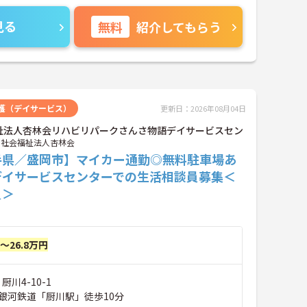
見る
無料
紹介してもらう
護（デイサービス）
更新日：2026年08月04日
祉法人杏林会リハビリパークさんさ物語デイサービスセン
社会福祉法人杏林会
手県／盛岡市】マイカー通勤◎無料駐車場あ
デイサービスセンターでの生活相談員募集＜
員＞
円～26.8万円
厨川4-10-1
銀河鉄道「厨川駅」徒歩10分