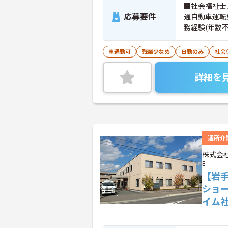
■社会福祉士
応募要件
通自動車運転
務経験(年数不
車通勤可
残業少なめ
日勤のみ
社会
詳細を
通所介
株式会社
E
【岩
ショ
イム