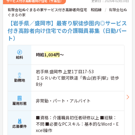
サービス付き高齢者向け住宅（サ高住）
更新日：2026年02月10日
有限会社ぬぐまるの家サービス付き高齢者向住宅 和招縁
有限会社ぬ
ぐまるの家
【岩手県／盛岡市】最寄り駅徒歩圏内◎サービス
付き高齢者向け住宅での介護職員募集（日勤パー
ト）
時給
1,034円
～
給料
岩手県 盛岡市 上堂1丁目17-53
ＩＧＲいわて銀河鉄道「青山(岩手)駅」徒歩
勤務地
8分
非常勤・パート・アルバイト
雇用形態
■資格：介護職員初任者研修以上 ■経験：
不問 ■必要なPCスキル：基本的なWord・E
応募要件
xcel操作