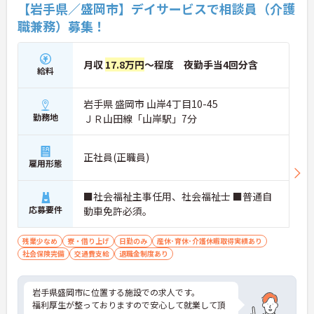
【岩手県／盛岡市】デイサービスで相談員（介護
職兼務）募集！
月収
17.8万円
～程度 夜勤手当4回分含
給料
岩手県 盛岡市 山岸4丁目10-45
勤務地
ＪＲ山田線「山岸駅」7分
正社員(正職員)
雇用形態
■社会福祉主事任用、社会福祉士 ■普通自
応募要件
動車免許必須。
残業少なめ
寮・借り上げ
日勤のみ
産休･育休･介護休暇取得実績あり
社会保険完備
交通費支給
退職金制度あり
岩手県盛岡市に位置する施設での求人です。
福利厚生が整っておりますので安心して就業して頂