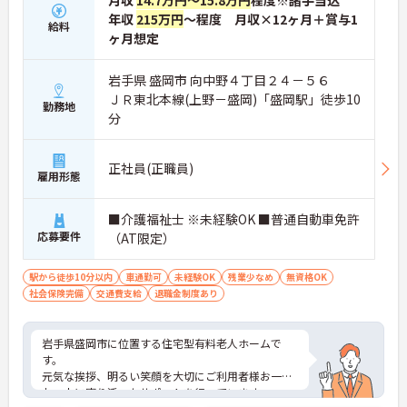
月収
14.7万円～15.8万円
程度※諸手当込
年収
215万円
～程度 月収×12ヶ月＋賞与1
給料
ヶ月想定
岩手県 盛岡市 向中野４丁目２４－５６
ＪＲ東北本線(上野－盛岡)「盛岡駅」徒歩10
勤務地
分
正社員(正職員)
雇用形態
■介護福祉士 ※未経験OK ■普通自動車免許
応募要件
（AT限定）
駅から徒歩10分以内
車通勤可
未経験OK
残業少なめ
無資格OK
社会保険完備
交通費支給
退職金制度あり
岩手県盛岡市に位置する住宅型有料老人ホームで
す。
元気な挨拶、明るい笑顔を大切にご利用者様お一人
お一人に寄り添ったサポートを行っています。