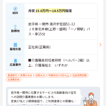
月収
15.0万円～18.5万円
程度
給料
岩手県 一関市 滝沢字宮田51-12
ＪＲ東北本線(上野－盛岡)「一ノ関駅」バ
勤務地
ス・車15分
正社員(正職員)
雇用形態
■介護職員初任者研修（ヘルパー2級）以
応募要件
上、介護福祉士 いずれか
車通勤可
残業少なめ
日勤のみ
年間休日110日以上
社会保険完備
交通費支給
岩手県一関市に位置するサービス付高齢者向け住宅
への訪問介護業務をお願いします。
定員27名と小規模施設で、ご利用者様との距離も近
く、きめ細やかな対応がしやすいです。