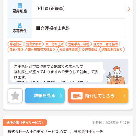
正社員(正職員)
雇用形態
■介護福祉士免許
応募要件
車通勤可
残業少なめ
寮・借り上げ
住宅手当・補助
託児所・育児補助
産休･育休･介護休暇取得実績あり
社会保険完備
交通費支給
退職金制度あり
岩手県盛岡市に位置する施設での求人です。
福利厚生が整っておりますので安心して就業して頂
けます。
ご興味のある方はお気軽にお問い合わせ下さい。
詳細を見る
無料
紹介してもらう
通所介護（デイサービス）
更新日：2025年04月17日
株式会社十人十色デイサービス 心笑
株式会社十人十色