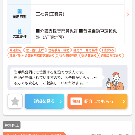
正社員(正職員)
雇用形態
■介護支援専門員免許 ■普通自動車運転免
応募要件
許（AT限定可）
車通勤可
寮・借り上げ
住宅手当・補助
託児所・育児補助
日勤のみ
産休･育休･介護休暇取得実績あり
社会保険完備
交通費支給
退職金制度あり
岩手県盛岡市に位置する施設での求人です。
託児所完備されていますので、お子様がいらっしゃ
る方でも安心してご就業していただけます。
ご興味のある方はお気軽にお問い合わせ下さい。
詳細を見る
無料
紹介してもらう
募集停止