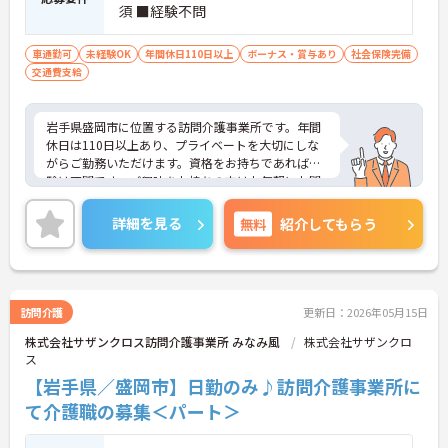
須 ■経験不問
車通勤可
未経験OK
年間休日110日以上
ボーナス・賞与あり
社会保険完備
交通費支給
岩手県盛岡市に位置する訪問介護事業所です。年間
休日は110日以上あり、プライベートを大切にしな
がらご勤務いただけます。資格をお持ちであれば経
験は不問です。ご興味をお持ちの方はお気軽にお問
い合わせください。
詳細を見る
無料
紹介してもらう
訪問介護
更新日：2026年05月15日
株式会社サザンクロス訪問介護事業所 みなみ風
株式会社サザンクロ
ス
【岩手県／盛岡市】日勤のみ♪訪問介護事業所に
て介護職の募集＜パート＞