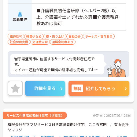
■介護職員初任者研修（ヘルパー2級）以
上、介護福祉士いずれか必須 ■介護業務経
応募要件
験あれば尚可
車通勤可
残業少なめ
寮・借り上げ
日勤のみ
ボーナス・賞与あり
社会保険完備
交通費支給
退職金制度あり
岩手県盛岡市に位置するサービス付高齢者住宅で
す。
マイカー通勤が可能で無料の駐車場も完備しており
ますので、通勤ラクラクです。
昇給や賞与制度があり頑張りが評価されてしっかり
と職員に還元されます。
詳細を見る
無料
紹介してもらう
ご興味のある方には、面接対策ポイントなど、さら
に詳細をお話しいたしますのでお気軽にご相談くだ
さい！
サービス付き高齢者向け住宅（サ高住）
更新日：2026年01月26日
有限会社ヤマフジサービス付き高齢者向け住宅 こころ宮田
有限会社
ヤマフジ