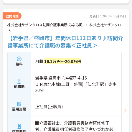
訪問介護
更新日：2026年05月15日
株式会社サザンクロス訪問介護事業所 みなみ風
株式会社サザンクロ
ス
【岩手県／盛岡市】年間休日113日あり♪訪問介
護事業所にて介護職の募集＜正社員＞
月収
16.1万円～20.0万円
給料
岩手県 盛岡市 向中野7-4-16
ＪＲ東北本線(上野－盛岡)「仙北町駅」徒歩
勤務地
20分
正社員(正職員)
雇用形態
■介護福祉士、介護職員実務者研修修了
者、介護職員初任者研修修了者いづれか必
応募要件