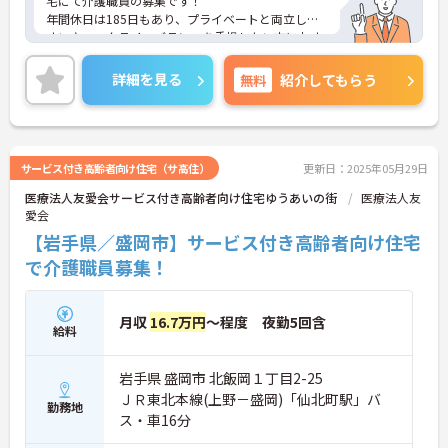
宅にて介護職員の募集です！
年間休日は185日もあり、プライベートと両立しや
すい♪ワークライフバランスを重視したい方におす
すめです！
ご興味のある方には、面接対策ポイントなど、さら
詳細を見る
無料
紹介してもらう
に詳細をご案内しますのでお気軽にご相談くださ
い！
サービス付き高齢者向け住宅（サ高住）
更新日：2025年05月29日
医療法人友愛会サービス付き高齢者向け住宅ゆうあいの街
医療法人友
愛会
【岩手県／盛岡市】サービス付き高齢者向け住宅
で介護職員募集！
月収
16.7万円
～程度 夜勤5回含
給料
岩手県 盛岡市 北飯岡１丁目2-25
ＪＲ東北本線(上野－盛岡)「仙北町駅」バ
勤務地
ス・車16分