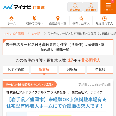
0
0
求人検索
会員登録
メニュー
ホーム
初めての方へ
面談会場一覧
保存した求人
最近見た求人
マイナビ介護職
岩手県
岩手県のサービス付き高齢者向け住宅（サ高住）の
岩手県のサービス付き高齢者向け住宅（サ高住）
の介護職・福
祉の求人・転職一覧
17
この条件の介護・福祉求人数
非公開求人
件 ＋
おすすめ順
新着順
月収順
年収順
サービス付き高齢者向け住宅（サ高住）
更新日：2026年07月14日
株式会社アルテライフアルテプラド黒石野
株式会社アルテライフ
【岩手県／盛岡市】未経験OK♪無料駐車場有★
住宅型有料老人ホームにて介護職の求人です！