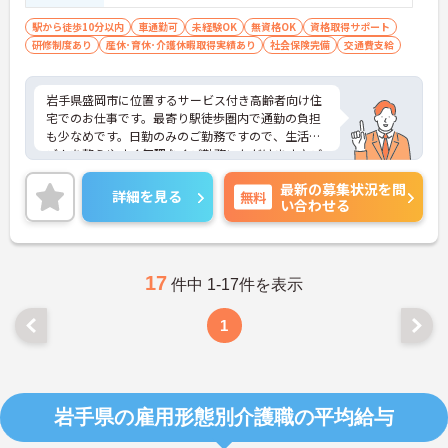
駅から徒歩10分以内
車通勤可
未経験OK
無資格OK
資格取得サポート
研修制度あり
産休･育休･介護休暇取得実績あり
社会保険完備
交通費支給
岩手県盛岡市に位置するサービス付き高齢者向け住
宅でのお仕事です。最寄り駅徒歩圏内で通勤の負担
も少なめです。日勤のみのご勤務ですので、生活リ
ズムを整えやすく無理なくご勤務いただけます♪ご
興味のある方には、面接対策ポイントなど、リフレ
最新の募集状況を問
ッシュしながら働ける環境です。ご興味のある方に
詳細を見る
無料
い合わせる
は、面接対策ポイントなど、さらに詳細をお話しい
たしますのでお気軽にご相談ください！
17
件中 1-17件を表示
1
岩手県の雇用形態別介護職の平均給与