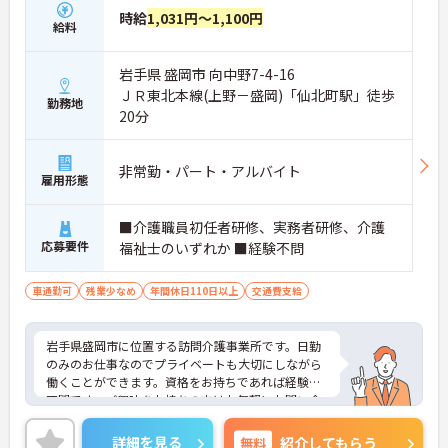
時給
1,031円～1,100円
給料
岩手県 盛岡市 向中野7-4-16
ＪＲ東北本線(上野－盛岡)「仙北町駅」徒歩
勤務地
20分
非常勤・パート・アルバイト
雇用形態
■介護職員初任者研修、実務者研修、介護
応募要件
福祉士のいずれか ■経験不問
車通勤可
残業少なめ
年間休日110日以上
交通費支給
岩手県盛岡市に位置する訪問介護事業所です。日勤
のみのお仕事なのでプライベートも大切にしながら
働くことができます。資格をお持ちであれば経験は
不問です。ご興味をお持ちの方はお気軽にお問い合
わせください。
詳細を見る
無料
紹介してもらう