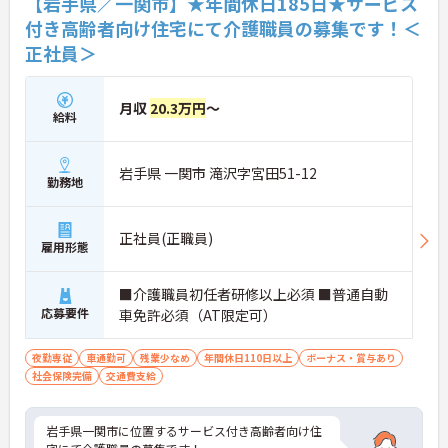
【岩手県／一関市】★年間休日185日★サービス
付き高齢者向け住宅にて介護職員の募集です！＜
正社員＞
月収
20.3万円
～
給料
岩手県 一関市 滝沢字宮田51-12
勤務地
正社員(正職員)
雇用形態
■介護職員初任者研修以上必須 ■普通自動
応募要件
車免許必須（AT限定可）
夜勤専従
車通勤可
残業少なめ
年間休日110日以上
ボーナス・賞与あり
社会保険完備
交通費支給
岩手県一関市に位置するサービス付き高齢者向け住