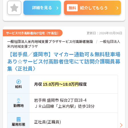
残業少なめなので出勤日でもプライベートの時間を
確保して頂けますよ◎
詳細を見る
無料
紹介してもらう
またマイカー通勤OKなので、通勤のストレスが少な
いのも嬉しいポイントです★
ご興味ある方には、面接対策ポイントなど、さらに
詳細をお話しいたしますのでお気軽にご相談くださ
い！
サービス付き高齢者向け住宅（サ高住）
更新日：2026年03月06日
一般社団法人米内地域支援プラザサービス付高齢者施設
一般社団法人
米内地域支援プラザ
【岩手県／盛岡市】マイカー通勤可＆無料駐車場
あり☆サービス付高齢者住宅にて訪問介護職員募
集〈正社員〉
月収
15.0万円～18.0万円
程度
給料
岩手県 盛岡市 桜台2丁目18-4
勤務地
ＪＲ山田線「上米内駅」徒歩18分
正社員(正職員)
雇用形態