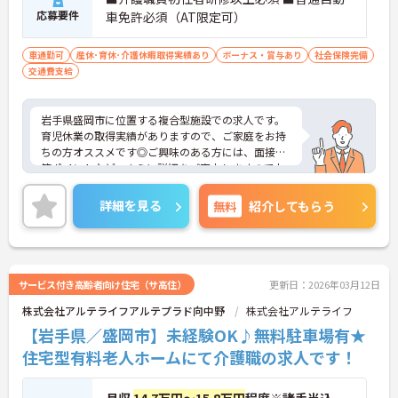
応募要件
車免許必須（AT限定可）
車通勤可
産休･育休･介護休暇取得実績あり
ボーナス・賞与あり
社会保険完備
交通費支給
岩手県盛岡市に位置する複合型施設での求人です。
育児休業の取得実績がありますので、ご家庭をお持
ちの方オススメです◎ご興味のある方には、面接対
策ポイントなど、さらに詳細をご案内しますのでお
気軽にご相談ください！
詳細を見る
無料
紹介してもらう
サービス付き高齢者向け住宅（サ高住）
更新日：2026年03月12日
株式会社アルテライフアルテプラド向中野
株式会社アルテライフ
【岩手県／盛岡市】未経験OK♪無料駐車場有★
住宅型有料老人ホームにて介護職の求人です！