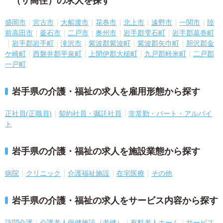
（サ高住）の求人を探す
盛岡市
宮古市
大船渡市
花巻市
北上市
遠野市
一関市
陸
前高田市
釜石市
二戸市
奥州市
岩手郡雫石町
岩手郡葛巻町
岩手郡岩手町
滝沢市
紫波郡紫波町
紫波郡矢巾町
胆沢郡金
ケ崎町
西磐井郡平泉町
上閉伊郡大槌町
九戸郡軽米町
二戸郡
一戸町
岩手県の介護・福祉の求人を雇用形態から探す
正社員(正職員)
契約社員・嘱託社員
非常勤・パート・アルバイ
ト
岩手県の介護・福祉の求人を施設業態から探す
病院
クリニック
介護福祉施設
在宅医療
その他
岩手県の介護・福祉の求人をサービス内容から探す
訪問介護
介護老人保健施設（老健）
有料老人ホーム
サービス