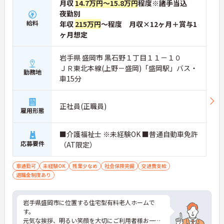
月収
14.7万円～15.8万円
程度※諸手当込
夜勤別
給料
年収
215万円
～程度 月収×12ヶ月＋賞与1
ヶ月想定
岩手県 盛岡市 黒石野１丁目１１－１０
ＪＲ東北本線(上野－盛岡)「盛岡駅」バス・
勤務地
車15分
正社員(正職員)
雇用形態
■介護福祉士 ※未経験OK ■普通自動車免許
応募要件
（AT限定）
車通勤可
未経験OK
残業少なめ
社会保険完備
交通費支給
退職金制度あり
岩手県盛岡市に位置する住宅型有料老人ホームで
す。
元気な挨拶、明るい笑顔を大切にご利用者様お一人