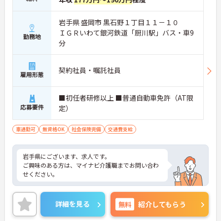
岩手県 盛岡市 黒石野１丁目１１－１０
ＩＧＲいわて銀河鉄道「厨川駅」バス・車9
勤務地
分
契約社員・嘱託社員
雇用形態
■初任者研修以上 ■普通自動車免許（AT限
応募要件
定）
車通勤可
無資格OK
社会保険完備
交通費支給
岩手県にございます、求人です。
ご興味のある方は、マイナビ介護職までお問い合わ
せください。
詳細を見る
無料
紹介してもらう