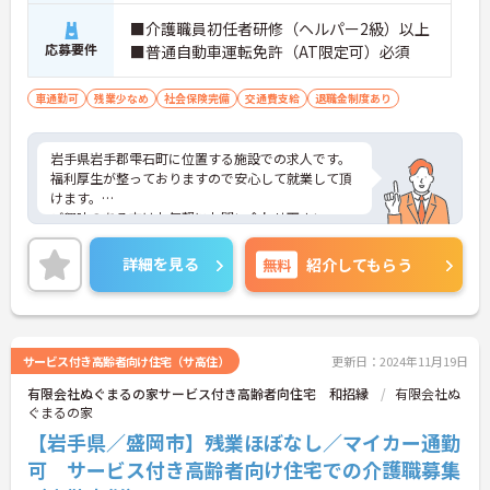
■介護職員初任者研修（ヘルパー2級）以上
応募要件
■普通自動車運転免許（AT限定可）必須
車通勤可
残業少なめ
社会保険完備
交通費支給
退職金制度あり
岩手県岩手郡雫石町に位置する施設での求人です。
福利厚生が整っておりますので安心して就業して頂
けます。
ご興味のある方はお気軽にお問い合わせ下さい。
詳細を見る
無料
紹介してもらう
サービス付き高齢者向け住宅（サ高住）
更新日：2024年11月19日
有限会社ぬぐまるの家サービス付き高齢者向住宅 和招縁
有限会社ぬ
ぐまるの家
【岩手県／盛岡市】残業ほぼなし／マイカー通勤
可 サービス付き高齢者向け住宅での介護職募集