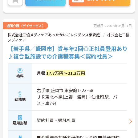
通所介護（デイサービス）
更新日：2026年05月11日
株式会社三協メディケアあったかいごレジデンス東安庭
株式会社三協
メディケア
【岩手県／盛岡市】賞与年2回◎正社員登用あり
♪複合型施設での介護職募集＜契約社員＞
月収
17.7万円～21.3万円
給料
岩手県 盛岡市 東安庭1-23-68
ＪＲ東北本線(上野－盛岡)「仙北町駅」バ
勤務地
ス・車7分
契約社員・嘱託社員
雇用形態
■介護職員初任者研修以上必須 ■普通自動