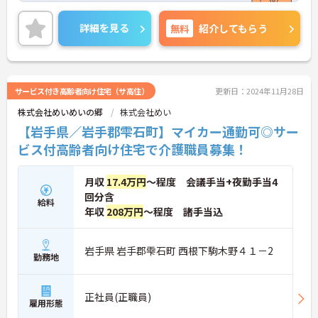
日勤のみ、年間休日120日も多めでメリハリつけて
ご就業いただけます。
詳細を見る
無料
紹介してもらう
ご興味のある方には、面接対策ポイントなど、さら
に詳細をお話しいたしますのでお気軽にご相談くだ
さい！
サービス付き高齢者向け住宅（サ高住）
更新日：2024年11月28日
株式会社めいめいの郷
株式会社めい
【岩手県／岩手郡雫石町】マイカー通勤可◎サー
ビス付高齢者向け住宅で介護職員募集！
月収
17.4万円
～程度 会議手当+夜勤手当4
回分含
給料
年収
208万円
～程度 諸手当込
岩手県 岩手郡雫石町 西根下駒木野４１－2
勤務地
正社員(正職員)
雇用形態