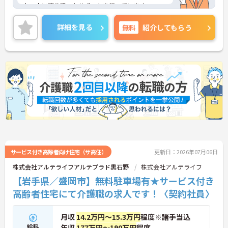
お一人に寄り添ったサポートを行っています。
残業少なめなので出勤日でもプライベートの時間を
確保して頂けます◎
詳細を見る
無料
紹介してもらう
マイカー通勤OKなので、通勤のストレスが少ないの
も嬉しいポイントですよ★
ご興味ある方には、面接対策ポイントなど、さらに
詳細をお話しいたしますのでお気軽にご相談くださ
い！
サービス付き高齢者向け住宅（サ高住）
更新日：2026年07月06日
株式会社アルテライフアルテプラド黒石野
株式会社アルテライフ
【岩手県／盛岡市】無料駐車場有★サービス付き
高齢者住宅にて介護職の求人です！〈契約社員〉
月収
14.2万円～15.3万円
程度※諸手当込
給料
年収
177万円～190万円
程度