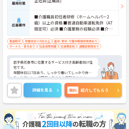
正社員(正職員)
雇用形態
■介護職員初任者研修（ホームヘルパー2
級）以上の資格 ■普通自動車運転免許（AT
応募要件
限定可）必須 ■介護業務の経験必須 ■介護
職員実務者研修修了者や介護福祉士資格は
あれば尚可
車通勤可
年間休日110日以上
産休･育休･介護休暇取得実績あり
ボーナス・賞与あり
社会保険完備
交通費支給
退職金制度あり
岩手県花巻市に位置するサービス付き高齢者向け住
宅です。
年間休日117日あり、しっかり働いてしっかり休め
る、社員にとって理想の働き方を実現できます。
残業も少なめですので家庭と仕事の両立、プライベ
ートも充実出来ます。
詳細を見る
無料
紹介してもらう
ご興味をお持ちの方はお気軽にお問い合わせくださ
い。