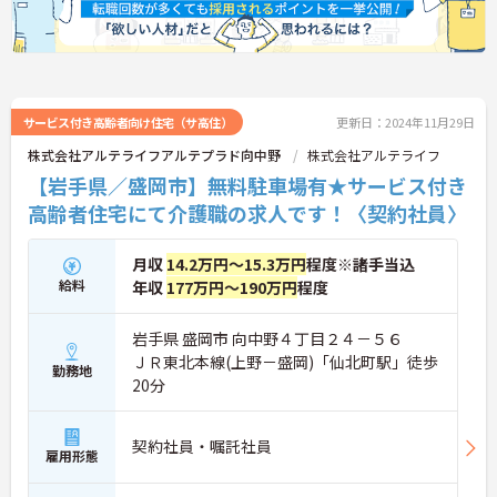
サービス付き高齢者向け住宅（サ高住）
更新日：2024年11月29日
株式会社アルテライフアルテプラド向中野
株式会社アルテライフ
【岩手県／盛岡市】無料駐車場有★サービス付き
高齢者住宅にて介護職の求人です！〈契約社員〉
月収
14.2万円～15.3万円
程度※諸手当込
給料
年収
177万円～190万円
程度
岩手県 盛岡市 向中野４丁目２４－５６
ＪＲ東北本線(上野－盛岡)「仙北町駅」徒歩
勤務地
20分
契約社員・嘱託社員
雇用形態