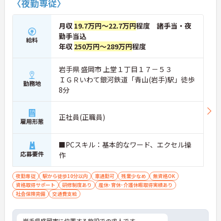
〈夜勤専従〉
月収
19.7万円～22.7万円
程度 諸手当・夜
勤手当込
給料
年収
250万円～289万円
程度
岩手県 盛岡市 上堂１丁目１７－５３
ＩＧＲいわて銀河鉄道「青山(岩手)駅」徒歩
勤務地
8分
正社員(正職員)
雇用形態
■PCスキル：基本的なワード、エクセル操
応募要件
作
夜勤専従
駅から徒歩10分以内
車通勤可
残業少なめ
無資格OK
資格取得サポート
研修制度あり
産休･育休･介護休暇取得実績あり
社会保険完備
交通費支給
岩手県盛岡市に位置する施設での求人です。