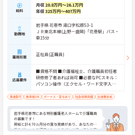
月収
20.8万円～26.1万円
給料
年収
325万円～407万円
岩手県 花巻市 湯口字松原53-1
ＪＲ東北本線(上野－盛岡)「花巻駅」バス・
勤務地
車15分
正社員(正職員)
雇用形態
■資格不問 ■介護福祉士、介護職員初任者
研修修了者あれば尚可 ■必要なPCスキル：
応募要件
パソコン操作（エクセル・ワード文字入力
程度）
車通勤可
無資格OK
ボーナス・賞与あり
社会保険完備
交通費支給
岩手県花巻市にある特別養護老人ホームで介護職員
の募集です！
昇給と計4.70ヵ月分の賞与実績があり、あなたの頑
張りがしっかり評価され、やりがいを持ってお仕事
ができます！