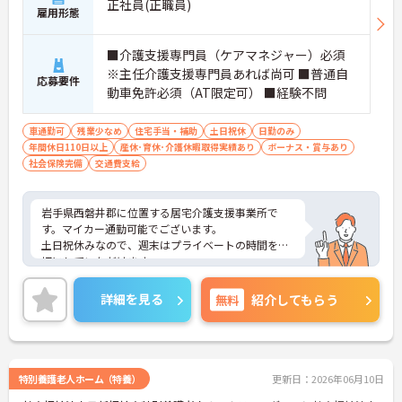
正社員(正職員)
雇用形態
■介護支援専門員（ケアマネジャー）必須
※主任介護支援専門員あれば尚可 ■普通自
応募要件
動車免許必須（AT限定可） ■経験不問
車通勤可
残業少なめ
住宅手当・補助
土日祝休
日勤のみ
年間休日110日以上
産休･育休･介護休暇取得実績あり
ボーナス・賞与あり
社会保険完備
交通費支給
岩手県西磐井郡に位置する居宅介護支援事業所で
す。マイカー通勤可能でございます。
土日祝休みなので、週末はプライベートの時間を大
切にしていただけます。
日勤のみで残業は月平均5時間程度ですので、勤務
終了後の予定も立てやすいです。
詳細を見る
無料
紹介してもらう
ご興味のある方には、面接対策ポイントなど、さら
に詳細をお話しいたしますのでお気軽にご相談くだ
さい！
特別養護老人ホーム（特養）
更新日：2026年06月10日