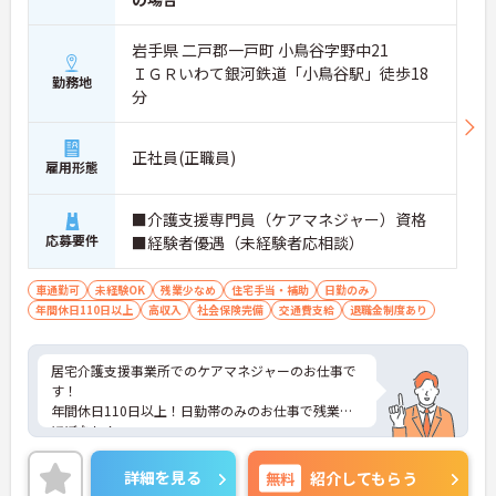
岩手県 二戸郡一戸町 小鳥谷字野中21
ＩＧＲいわて銀河鉄道「小鳥谷駅」徒歩18
勤務地
分
正社員(正職員)
雇用形態
■介護支援専門員（ケアマネジャー）資格
応募要件
■経験者優遇（未経験者応相談）
車通勤可
未経験OK
残業少なめ
住宅手当・補助
日勤のみ
年間休日110日以上
高収入
社会保険完備
交通費支給
退職金制度あり
居宅介護支援事業所でのケアマネジャーのお仕事で
す！
年間休日110日以上！日勤帯のみのお仕事で残業も
ほぼなし！
プライベートな時間も大切にしながら働ける環境で
す。
詳細を見る
無料
紹介してもらう
ご興味ある方には、面接のポイントなど、さらに詳