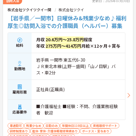
訪問入浴
更新日：2026年07月30日
株式会社ツクイツクイ一関
株式会社ツクイ
【岩手県／一関市】日曜休み&残業少なめ♪福利
厚生◎訪問入浴での介護職員（ヘルパー）募集
月収
20.6万円～25.8万円
程度
給料
年収
275万円～414万円
月給×12ヶ月＋賞与
岩手県 一関市 東五代6-30
ＪＲ東北本線(上野－盛岡)「山ノ目駅」バ
勤務地
ス・車2分
正社員(正職員)
雇用形態
■介護福祉士 ■経験：不問、介護業務経験
応募要件
者 歓迎
車通勤可
残業少なめ
日勤のみ
年間休日110日以上
資格取得サポート
研修制度あり
産休･育休･介護休暇取得実績あり
ボーナス・賞与あり