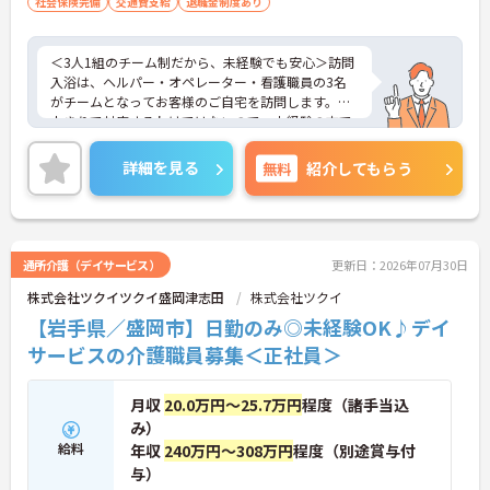
社会保険完備
交通費支給
退職金制度あり
＜3人1組のチーム制だから、未経験でも安心＞訪問
入浴は、ヘルパー・オペレーター・看護職員の3名
がチームとなってお客様のご自宅を訪問します。一
人きりで対応するわけではないので、未経験の方で
も安心してスタートできます。困ったことがあれば
すぐに相談できる仲間がそばにいる心強い環境で
詳細を見る
無料
紹介してもらう
す。お客様一人ひとりにじっくりと向き合い、入浴
を通じて直接「ありがとう」の言葉をいただける瞬
間は、何よりのやりがいにつながります。
＜毎月の「リフレッシュ休暇」でプライベートも充
実＞ 通常の有給休暇とは別に、月に1日付与される
通所介護（デイサービス）
更新日：2026年07月30日
「リフレッシュ休暇」があります（年間最大12
株式会社ツクイツクイ盛岡津志田
株式会社ツクイ
日）。毎月自由に使える休暇なので、趣味の時間に
使ったり、有給休暇と組み合わせて連休を取得した
【岩手県／盛岡市】日勤のみ◎未経験OK♪デイ
りするスタッフも多くいます。しっかり休んでリフ
サービスの介護職員募集＜正社員＞
レッシュすることで、仕事へのモチベーションも維
持しやすく、メリハリのある働き方が可能です。
月収
20.0万円～25.7万円
程度（諸手当込
み）
給料
年収
240万円～308万円
程度（別途賞与付
与）