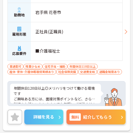
岩手県 花巻市
勤務地
正社員(正職員)
雇用形態
■介護福祉士
応募要件
車通勤可
残業少なめ
住宅手当・補助
年間休日110日以上
産休･育休･介護休暇取得実績あり
社会保険完備
交通費支給
退職金制度あり
年間休日120日以上◎メリハリをつけて働ける環境
です
ご興味ある方には、面接対策ポイントなど、さらに
詳細をお話しいたしますのでお気軽にご相談くださ
い！
詳細を見る
無料
紹介してもらう