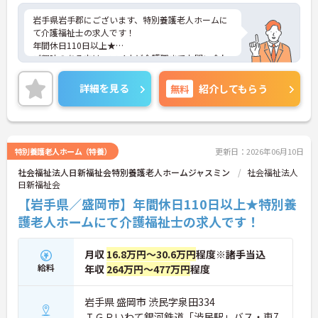
岩手県岩手郡にございます、特別養護老人ホームに
て介護福祉士の求人です！
年間休日110日以上★
ご興味のある方は、マイナビ介護職までお問い合わ
せください。
詳細を見る
無料
紹介してもらう
特別養護老人ホーム（特養）
更新日：2026年06月10日
社会福祉法人日新福祉会特別養護老人ホームジャスミン
社会福祉法人
日新福祉会
【岩手県／盛岡市】年間休日110日以上★特別養
護老人ホームにて介護福祉士の求人です！
月収
16.8万円～30.6万円
程度※諸手当込
給料
年収
264万円～477万円
程度
岩手県 盛岡市 渋民字泉田334
ＩＧＲいわて銀河鉄道「渋民駅」バス・車7