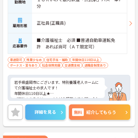
勤務地
分
正社員(正職員)
雇用形態
■介護福祉士 必須 ■普通自動車運転免
応募要件
許 あれば尚可（ＡＴ限定可）
車通勤可
残業少なめ
住宅手当・補助
年間休日110日以上
ボーナス・賞与あり
社会保険完備
交通費支給
退職金制度あり
岩手県盛岡市にございます、特別養護老人ホームに
て介護福祉士の求人です！
年間休日110日以上★
ご興味のある方は、マイナビ介護職までお問い合わ
せください。
詳細を見る
無料
紹介してもらう