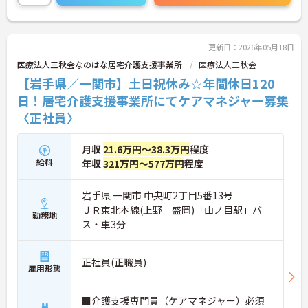
細をお話致しますのでお気軽にご相談ください。
更新日：2026年05月18日
医療法人三秋会なのはな居宅介護支援事業所
医療法人三秋会
【岩手県／一関市】土日祝休み☆年間休日120
日！居宅介護支援事業所にてケアマネジャー募集
〈正社員〉
月収
21.6万円～38.3万円
程度
給料
年収
321万円～577万円
程度
岩手県 一関市 中央町2丁目5番13号
ＪＲ東北本線(上野－盛岡)「山ノ目駅」バ
勤務地
ス・車3分
正社員(正職員)
雇用形態
■介護支援専門員（ケアマネジャー）必須