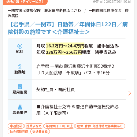
通所介護（デイサービス）
更新日：2026年06月02日
一関市国民健康保険 藤沢病院老健ふじさわ
一関市国民健康保険 藤
沢病院
【岩手県／一関市】日勤帯／年間休日122日／病
院併設の施設です＜介護福祉士＞
月収
16.3万円～24.4万円
程度 諸手当込み
給料
年収
238万円～356万円
程度 諸手当込み
岩手県 一関市 藤沢町藤沢字町裏52番地2
勤務地
ＪＲ大船渡線「千厩駅」バス・車16分
契約社員・嘱託社員
雇用形態
■介護福祉士免許 ※普通自動車運転免許必
応募要件
須（ＡＴ限定可）
車通勤可
残業少なめ
年間休日110日以上
産休･育休･介護休暇取得実績あり
社会保険完備
交通費支給