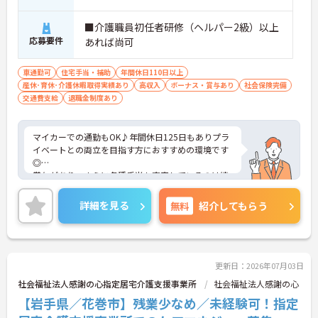
■介護職員初任者研修（ヘルパー2級）以上
応募要件
あれば尚可
車通勤可
住宅手当・補助
年間休日110日以上
産休･育休･介護休暇取得実績あり
高収入
ボーナス・賞与あり
社会保険完備
交通費支給
退職金制度あり
マイカーでの通勤もOK♪年間休日125日もありプラ
イベートとの両立を目指す方におすすめの環境です
◎
賞与があり、さらに各種手当も充実しているのは嬉
しいポイントです◎
ご興味ある方には、面接対策ポイントなど、さらに
詳細を見る
無料
紹介してもらう
詳細をお話しいたしますのでお気軽にご相談くださ
い！
更新日：2026年07月03日
社会福祉法人感謝の心指定居宅介護支援事業所
社会福祉法人感謝の心
【岩手県／花巻市】残業少なめ／未経験可！指定