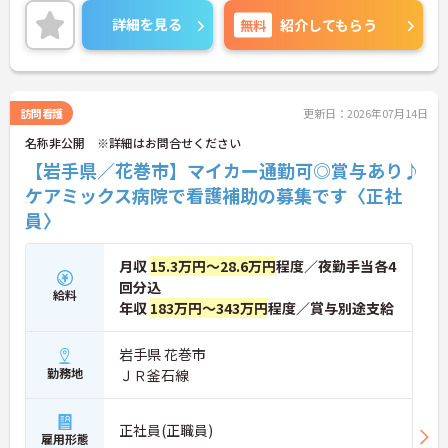
また、介護福祉士の資格取得制度もあるため、働き
詳細を見る
無料
紹介してもらう
ながらキャリアアップも目指せます！
ご興味ある方は面接ポイントをお伝えしますので、
お気軽にご連絡ください。
訪問看護
更新日：2026年07月14日
名称非公開 ※詳細はお問合せください
【岩手県／花巻市】マイカー通勤可◎賞与あり♪
ケアミックス病院で看護補助の募集です〈正社
員〉
月収
15.3万円～28.6万円
程度／夜勤手当各4
回分込
給料
年収
183万円～343万円
程度／賞与別途支給
岩手県 花巻市
勤務地
ＪＲ釜石線
正社員(正職員)
雇用形態