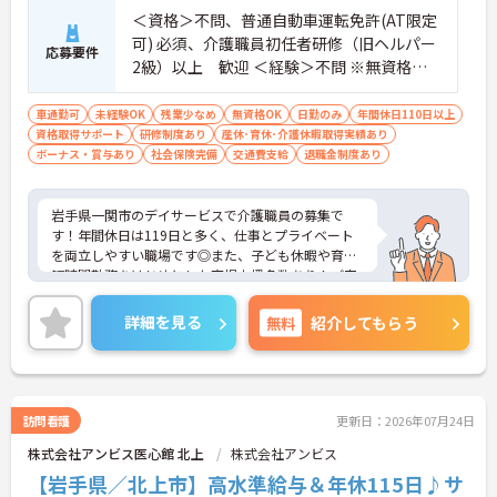
＜資格＞不問、普通自動車運転免許(AT限定
可) 必須、介護職員初任者研修（旧ヘルパー
応募要件
2級）以上 歓迎 ＜経験＞不問 ※無資格者:
入社半年以内に会社負担で認知症介護基礎
研修受講
車通勤可
未経験OK
残業少なめ
無資格OK
日勤のみ
年間休日110日以上
資格取得サポート
研修制度あり
産休･育休･介護休暇取得実績あり
ボーナス・賞与あり
社会保険完備
交通費支給
退職金制度あり
岩手県一関市のデイサービスで介護職員の募集で
す！年間休日は119日と多く、仕事とプライベート
を両立しやすい職場です◎また、子ども休暇や育児
短時間勤務をはじめとした育児支援多数あり！ご家
族がいる方でも安心して働くことができます！資格
取得支援制度や研修受講支援制度など、働きながら
詳細を見る
無料
紹介してもらう
スキルアップを目指せる環境が整っているのも嬉し
いポイント♪ご興味のある方は面接ポイントをお伝
えしますので、お気軽にご連絡ください！
訪問看護
更新日：2026年07月24日
株式会社アンビス医心館 北上
株式会社アンビス
【岩手県／北上市】高水準給与＆年休115日♪サ