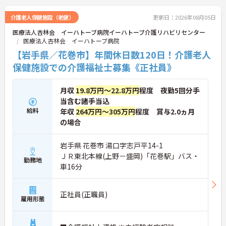
介護老人保健施設（老健）
更新日：2026年08月05日
医療法人杏林会 イーハトーブ病院イーハトーブ介護リハビリセンター
医療法人杏林会 イーハトーブ病院
【岩手県／花巻市】年間休日数120日！介護老人
保健施設での介護福祉士募集《正社員》
月収
19.8万円～22.8万円
程度 夜勤5回分手
当含む諸手当込
給料
年収
264万円～305万円
程度 賞与2.0ヵ月
の場合
岩手県 花巻市 湯口字志戸平14-1
ＪＲ東北本線(上野－盛岡)「花巻駅」バス・
勤務地
車16分
正社員(正職員)
雇用形態