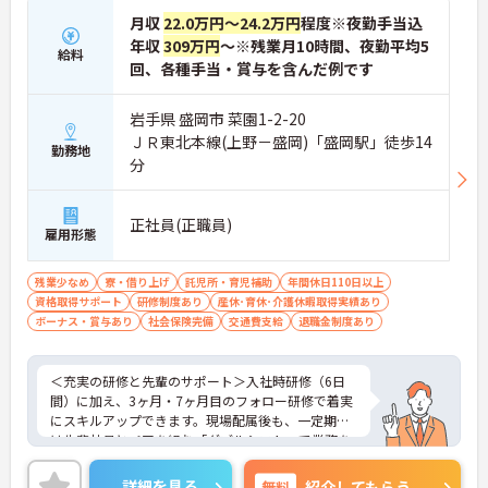
月収
22.0万円～24.2万円
程度※夜勤手当込
年収
309万円
～※残業月10時間、夜勤平均5
給料
回、各種手当・賞与を含んだ例です
岩手県 盛岡市 菜園1-2-20
ＪＲ東北本線(上野－盛岡)「盛岡駅」徒歩14
勤務地
分
正社員(正職員)
雇用形態
残業少なめ
寮・借り上げ
託児所・育児補助
年間休日110日以上
資格取得サポート
研修制度あり
産休･育休･介護休暇取得実績あり
ボーナス・賞与あり
社会保険完備
交通費支給
退職金制度あり
＜充実の研修と先輩のサポート＞入社時研修（6日
間）に加え、3ヶ月・7ヶ月目のフォロー研修で着実
にスキルアップできます。現場配属後も、一定期間
は先輩社員とペアを組む「ダブルシフト」で業務を
習得できるので、一人で抱え込むことはありませ
ん。
詳細を見る
無料
紹介してもらう