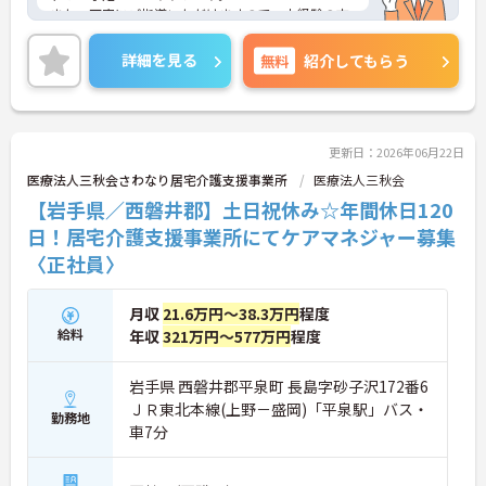
また、丁寧にご指導いただけますので、未経験の方
でも安心してご就業していただけます。
ご興味のある方は、お気軽にお問い合わせくださ
詳細を見る
無料
紹介してもらう
い。
更新日：2026年06月22日
医療法人三秋会さわなり居宅介護支援事業所
医療法人三秋会
【岩手県／西磐井郡】土日祝休み☆年間休日120
日！居宅介護支援事業所にてケアマネジャー募集
〈正社員〉
月収
21.6万円～38.3万円
程度
給料
年収
321万円～577万円
程度
岩手県 西磐井郡平泉町 長島字砂子沢172番6
ＪＲ東北本線(上野－盛岡)「平泉駅」バス・
勤務地
車7分