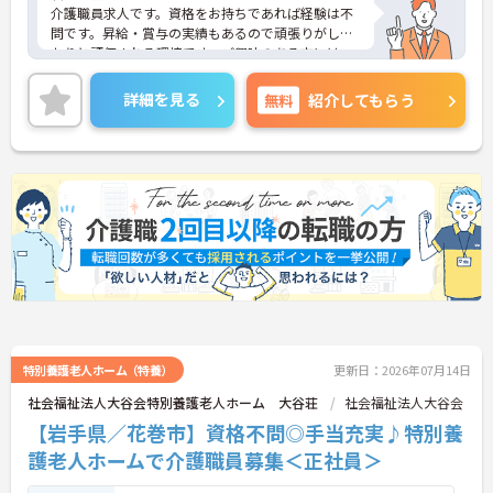
介護職員求人です。資格をお持ちであれば経験は不
問です。昇給・賞与の実績もあるので頑張りがしっ
かりと評価される環境です。ご興味のある方には、
面接対策ポイント等、さらに詳細をお話ししますの
でお気軽にご相談ください！
詳細を見る
無料
紹介してもらう
特別養護老人ホーム（特養）
更新日：2026年07月14日
社会福祉法人大谷会特別養護老人ホーム 大谷荘
社会福祉法人大谷会
【岩手県／花巻市】資格不問◎手当充実♪特別養
護老人ホームで介護職員募集＜正社員＞