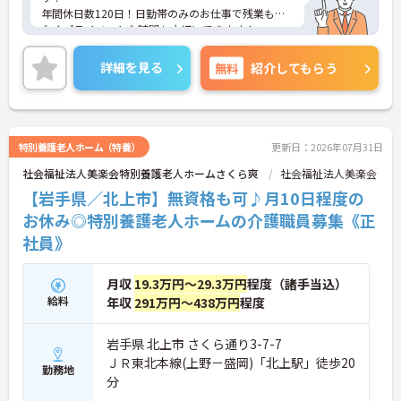
年間休日数120日！日勤帯のみのお仕事で残業も少
なくプライベートな時間も大切にできます！
ご興味ある方には、面接のポイントなど、さらに詳
細をお話致しますのでお気軽にご相談ください。
詳細を見る
無料
紹介してもらう
特別養護老人ホーム（特養）
更新日：2026年07月31日
社会福祉法人美楽会特別養護老人ホームさくら爽
社会福祉法人美楽会
【岩手県／北上市】無資格も可♪月10日程度の
お休み◎特別養護老人ホームの介護職員募集《正
社員》
月収
19.3万円～29.3万円
程度（諸手当込）
給料
年収
291万円～438万円
程度
岩手県 北上市 さくら通り3-7-7
ＪＲ東北本線(上野－盛岡)「北上駅」徒歩20
勤務地
分