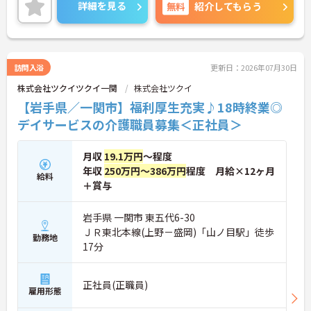
できます◎ご興味のある方は、面接ポイントをお伝
詳細を見る
無料
紹介してもらう
えしますので、お気軽にご連絡ください。
訪問入浴
更新日：2026年07月30日
株式会社ツクイツクイ一関
株式会社ツクイ
【岩手県／一関市】福利厚生充実♪18時終業◎
デイサービスの介護職員募集＜正社員＞
月収
19.1万円
～程度
年収
250万円～386万円
程度 月給×12ヶ月
給料
＋賞与
岩手県 一関市 東五代6-30
ＪＲ東北本線(上野－盛岡)「山ノ目駅」徒歩
勤務地
17分
正社員(正職員)
雇用形態