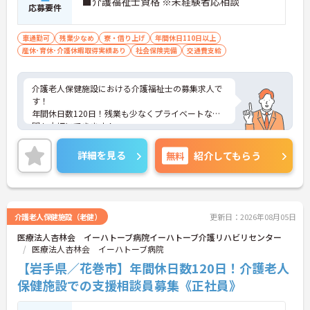
■介護福祉士資格 ※未経験者応相談
応募要件
車通勤可
残業少なめ
寮・借り上げ
年間休日110日以上
産休･育休･介護休暇取得実績あり
社会保険完備
交通費支給
介護老人保健施設における介護福祉士の募集求人で
す！
年間休日数120日！残業も少なくプライベートな時
間も大切にできます！
ご興味ある方には、面接のポイントなど、さらに詳
細をお話致しますのでお気軽にご相談ください。
詳細を見る
無料
紹介してもらう
介護老人保健施設（老健）
更新日：2026年08月05日
医療法人杏林会 イーハトーブ病院イーハトーブ介護リハビリセンター
医療法人杏林会 イーハトーブ病院
【岩手県／花巻市】年間休日数120日！介護老人
保健施設での支援相談員募集《正社員》