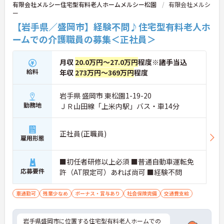
・年次を問わずリーダーや主任などのマネジメント
有限会社メルシー住宅型有料老人ホームメルシー松園
有限会社メルシ
職へ昇格する事例も多数あり、腰を据えて長期的な
ー
キャリア形成が可能です
【岩手県／盛岡市】経験不問♪住宅型有料老人ホ
ームでの介護職員の募集＜正社員＞
月収
20.0万円～27.0万円
程度※諸手当込
給料
年収
273万円～369万円
程度
岩手県 盛岡市 東松園1-19-20
勤務地
ＪＲ山田線「上米内駅」バス・車14分
正社員(正職員)
雇用形態
■初任者研修以上必須 ■普通自動車運転免
応募要件
許（AT限定可）あれば尚可 ■経験不問
車通勤可
残業少なめ
ボーナス・賞与あり
社会保険完備
交通費支給
岩手県盛岡市に位置する住宅型有料老人ホームでの