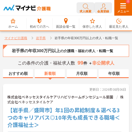
0
0
求人検索
会員登録
メニュー
ホーム
初めての方へ
面談会場一覧
保存した求人
最近見た求人
マイナビ介護職
岩手県
岩手県の年収300万円以上の求人・転職一覧
岩手県の年収300万円以上
の介護職・福祉の求人・転職一覧
99
この条件の介護・福祉求人数
非公開求人
件 ＋
おすすめ順
新着順
月収順
年収順
更新日：2026年08月06日
株式会社ベネッセスタイルケアリハビリホームボンセジュール菜園
株
式会社ベネッセスタイルケア
【岩手県／盛岡市】年1回の昇給制度＆選べる3
つのキャリアパス◎10年先も成長できる職場＜
介護福祉士＞