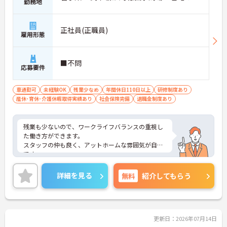
★おすすめPOINT★
勤務地
＜個別ＯＪＴとチーム連携で着実に成長！＞
・入職後はお一人おひとりの習熟度に合わせた個別
のＯＪＴ研修を実施し、ｅラーニングを用いた学習
正社員(正職員)
雇用形態
の機会も提供されます
・施設内には看護師が24時間常駐しており、急変時
の対応や専門的な医療処置は看護師が担当するため
■不問
負担が減ります
応募要件
・介護スタッフと看護スタッフの比率が1対1で相談
しやすく、初任者研修や実務者研修からでも着実に
車通勤可
未経験OK
残業少なめ
年間休日110日以上
研修制度あり
専門性を高められます
産休･育休･介護休暇取得実績あり
社会保険完備
退職金制度あり
＜残業月7時間以下で身体の負担を軽減！＞
・常勤で働くスタッフの比率が90パーセント以上と
高く、急なシフト変更や無理な長時間勤務が発生し
残業も少ないので、ワークライフバランスの重視し
にくい人員体制です
た働き方ができます。
・訪問スケジュールに沿って施設内でのケアを行う
スタッフの仲も良く、アットホームな雰囲気が自慢
ため、月平均の残業時間は5時間から7時間程度とか
です。
なり少なめに抑えられます
ご興味ある方には、面接対策ポイントなど、詳細を
・夜勤明けの翌日は原則としてお休みとなるシフト
お話しいたしますのでお気軽にご相談ください。
編成が組まれており、しっかりと休息を取りながら
詳細を見る
無料
紹介してもらう
長期的な就業が可能です
＜評価制度でキャリアアップ＞
・介護福祉士や初任者研修などの資格や実務経験、
夜勤回数がしっかりと給与に反映されるためモチベ
更新日：2026年07月14日
ーションを維持できます