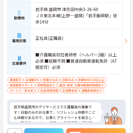
岩手県 盛岡市 津志田中央3-26-60
ＪＲ東北本線(上野－盛岡)「岩手飯岡駅」徒
勤務地
歩14分
正社員(正職員)
雇用形態
■介護職員初任者研修（ヘルパー2級）以上
必須 ■経験不問 ■普通自動車運転免許（AT
応募要件
限定可）必須
車通勤可
未経験OK
残業少なめ
日勤のみ
年間休日110日以上
資格取得サポート
研修制度あり
産休･育休･介護休暇取得実績あり
ボーナス・賞与あり
社会保険完備
交通費支給
退職金制度あり
岩手県盛岡市のデイサービスで介護職員の募集で
す！日勤のみのお仕事で、リフレッシュ休暇やこど
も休暇があるので、仕事とプライベートを両立しや
すい職場です♪また、充実した自己啓発支援制度
や、育児サポートがあるので、安心して働くことが