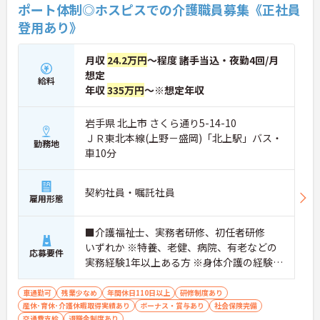
ポート体制◎ホスピスでの介護職員募集《正社員
登用あり》
月収
24.2万円
～程度 諸手当込・夜勤4回/月
想定
給料
年収
335万円
～※想定年収
岩手県 北上市 さくら通り5-14-10
ＪＲ東北本線(上野－盛岡)「北上駅」バス・
勤務地
車10分
契約社員・嘱託社員
雇用形態
■介護福祉士、実務者研修、初任者研修
いずれか ※特養、老健、病院、有老などの
応募要件
実務経験1年以上ある方 ※身体介護の経験年
以上ある方、機械浴の使用の経験のある方
歓迎
車通勤可
残業少なめ
年間休日110日以上
研修制度あり
産休･育休･介護休暇取得実績あり
ボーナス・賞与あり
社会保険完備
交通費支給
退職金制度あり