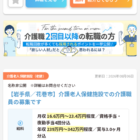
＜頑張りが給与に直結！専門性を磨いて年収アップ
＞経験やスキルがしっかり給与に反映される仕組み
です。定期昇給に加え、独自の社内専門資格制度
（通称：マジ神）では、認知症ケアや介護技術など
の専門性を認定されると、1資格につき月給＋1万円
（最大4万円）の手当がつきます。キャリアアップす
れば年収UPも目指せるため、高いモチベーションで
働き続けられます。
＜家族も嬉しい！ベネッセグループならではの手厚
い福利厚生＞ご家族も支える制度が満載♪産休・育
休の取得実績も多数あり、ライフステージが変わっ
ても長く安心して働き続けられる環境が整っていま
す。
介護老人保健施設（老健）
更新日：2026年08月06日
名称非公開 ※詳細はお問合せください
【岩手県／花巻市】介護老人保健施設での介護職
員の募集です
月収
16.6万円～23.4万円
程度／資格手当・
夜勤手当4回分込
給料
年収
239万円～342万円
程度／賞与3.0ヶ月
分込