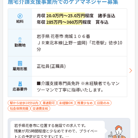
居宅介護支援事業所でのケアマネジャー募集
月収
20.0万円～25.0万円
程度 諸手当込
給料
年収
285万円～360万円
程度 賞与込
岩手県 花巻市 南城１０６番
ＪＲ東北本線(上野－盛岡)「花巻駅」徒歩10
勤務地
分
正社員(正職員)
雇用形態
■介護支援専門員免許 ※未経験者でもマン
応募要件
ツーマンで丁寧に指導いたします。
駅から徒歩10分以内
車通勤可
未経験OK
残業少なめ
日勤のみ
社会保険完備
交通費支給
岩手県花巻市に位置する施設での求人です。
残業が月5時間程度と少なめですので、プライベー
トとの予定が立てやすいです。