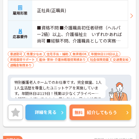
正社員(正職員)
雇用形態
■資格不問 ■介護職員初任者研修（ヘルパ
ー2級）以上、介護福祉士 いずれかあれば
応募要件
尚可 ■経験不問、介護職員としての実務経
験があれば尚可
車通勤可
残業少なめ
住宅手当・補助
無資格OK
年間休日110日以上
資格取得サポート
産休･育休･介護休暇取得実績あり
社会保険完備
交通費支給
退職金制度あり
特別養護老人ホームでのお仕事です。完全個室、1人
1人生活歴を尊重したユニットケアを実施していま
す。年間休日は119日！残業は少なくプライベート
な時間も大切にできます。賞与年4.2ヵ月の支給実績
あり！各種手当充実！安定した環境で長期就業が可
能です。
詳細を見る
無料
紹介してもらう
ご興味ある方には、面接のポイントなど、さらに詳
細をお話致しますのでお気軽にご相談ください。