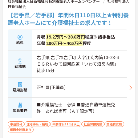
社会福祉法人日新福祉会特別養護老人ホームラベンダー
社会福祉法人
日新福祉会
【岩手県／岩手郡】年間休日110日以上★特別養
護老人ホームにて介護福祉士の求人です！
月収
19.2万円～28.8万円
程度※諸手当込
給料
年収
290万円～405万円
程度
岩手県 岩手郡岩手町 大字江刈内第10-28-3
ＩＧＲいわて銀河鉄道「いわて沼宮内駅」
勤務地
徒歩15分
正社員(正職員)
雇用形態
■介護福祉士 必須 ■普通自動車運転免
応募要件
許 あれば尚可（ＡＴ限定可）
車通勤可
住宅手当・補助
年間休日110日以上
社会保険完備
交通費支給
退職金制度あり