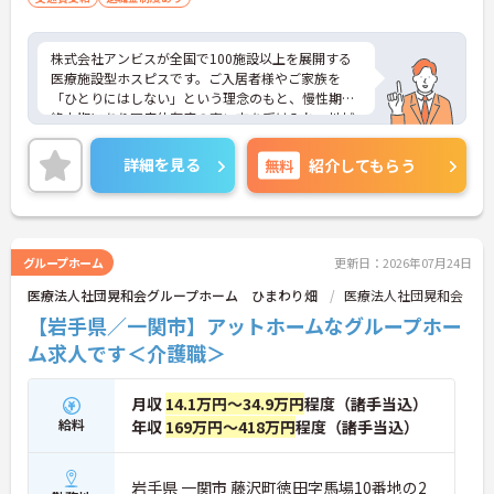
株式会社アンビスが全国で100施設以上を展開する
医療施設型ホスピスです。ご入居者様やご家族を
「ひとりにはしない」という理念のもと、慢性期や
終末期にあり医療依存度の高い方を受け入れ、地域
医療を支える社会的意義の高い事業を推進していま
す。現場には看護師が24時間常駐しています。急変
詳細を見る
無料
紹介してもらう
時の対応や医療行為は看護師が担当するため、初任
者研修や実務者研修の方も食事介助や入浴介助など
の生活を支えるケアに専念できる環境です。多職種
で情報を共有し、一人で判断を抱え込まないチーム
連携の体制がしっかりと整っています。働き方の面
グループホーム
更新日：2026年07月24日
では、夜勤明けの翌日が原則として公休となるほ
医療法人社団晃和会グループホーム ひまわり畑
医療法人社団晃和会
か、月平均の残業時間も5時間から7時間程度とかな
り少なめです。常勤スタッフの比率が90パーセント
【岩手県／一関市】アットホームなグループホー
を超えているため急な勤務変更が発生しにくく、あ
ム求人です＜介護職＞
らかじめ決められた訪問予定表に沿って規則正しく
働けます。入職後は現場スタッフによるお一人おひ
とりに合わせた個別のOJT研修が実施されます。eラ
月収
14.1万円～34.9万円
程度（諸手当込）
ーニングも導入されており、多職種と連携しながら
給料
年収
169万円～418万円
程度（諸手当込）
専門性を着実に深めていける環境が用意されていま
す。
岩手県 一関市 藤沢町徳田字馬場10番地の2