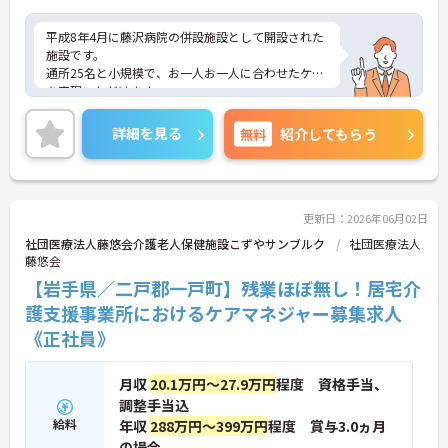
平成8年4月に藤沢病院の併設施設として開設された
施設です。
通所25名と小規模で、お一人お一人に合わせたケア
を実現いただけます。
日曜固定休み、残業も少なめですので、プライベー
トとの両立もしやすいです。
詳細を見る
無料
紹介してもらう
ご興味ある方には、面接対策ポイントなど、さらに
詳細をお話しいたしますのでお気軽にご相談くださ
い！
更新日：2026年06月02日
社団医療法人藤悠会介護老人保健施設こずやサンブルク
社団医療法人
藤悠会
【岩手県／二戸郡一戸町】残業ほぼ無し！居宅介
護支援事業所におけるケアマネジャー募集求人
《正社員》
月収
20.1万円～27.9万円
程度 資格手当、
調整手当込
給料
年収
288万円～399万円
程度 賞与3.0ヵ月
の場合