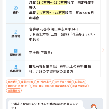
月収
21.0万円～27.0万円
程度 固定残業手
当込
給料
年収
292万円～374万円
程度 賞与2.0ヵ月
の場合
岩手県 花巻市 湯口字志戸平14-1
ＪＲ東北本線(上野－盛岡)「花巻駅」バス・
勤務地
車16分
正社員(正職員)
雇用形態
■社会福祉主事任用資格以上の資格 ■福
応募要件
祉、介護の学識経験のある方
車通勤可
残業少なめ
寮・借り上げ
住宅手当・補助
日勤のみ
年間休日110日以上
産休･育休･介護休暇取得実績あり
社会保険完備
交通費支給
介護老人保健施設における支援相談員の募集求人で
す！