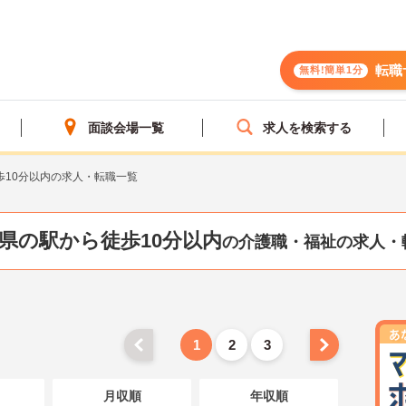
転職
無料!簡単1分
面談会場一覧
求人を検索する
歩10分以内の求人・転職一覧
県の駅から徒歩10分以内
の介護職・福祉の求人・
1
2
3
月収順
年収順