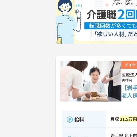
デイケ
医療法
杏林会
【岩
老人
給料
月収
21.5万
岩手県 北上市