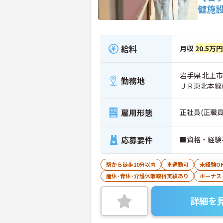
健施
給料
月収
20.5万
岩手県 北上市
勤務地
ＪＲ東北本線
雇用形態
正社員(正職員
応募要件
■資格・経験
駅から徒歩10分以内
車通勤可
未経験O
産休･育休･介護休暇取得実績あり
ボーナス
詳細を