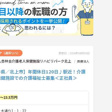
ア（通所リハ）
更新日：2026年08月05日
人杏林会介護老人保健施設リハビリパーク北上
医療法人
手県／北上市】年間休日120日♪駅近！介護
保健施設での介護福祉士募集＜正社員＞
円～23.5万円
 大通り1‐1‐22