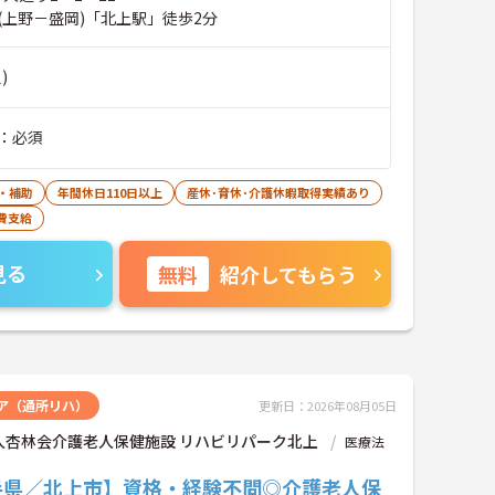
(上野－盛岡)「北上駅」徒歩2分
)
：必須
・補助
年間休日110日以上
産休･育休･介護休暇取得実績あり
費支給
見る
無料
紹介してもらう
ア（通所リハ）
更新日：2026年08月05日
人杏林会介護老人保健施設 リハビリパーク北上
医療法
手県／北上市】資格・経験不問◎介護老人保