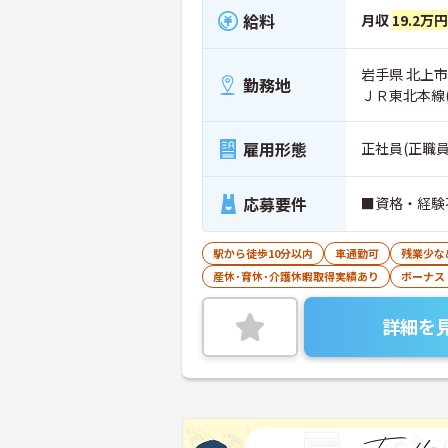
給料
月収
19.2万
岩手県 北上市 
勤務地
ＪＲ東北本線
雇用形態
正社員(正職員
応募要件
■資格・経験
駅から徒歩10分以内
車通勤可
残業少な
産休･育休･介護休暇取得実績あり
ボーナス
詳細を