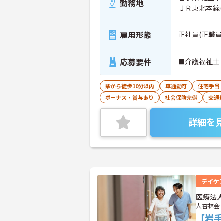
勤務地
ＪＲ東北本線
雇用形態
正社員(正職員
応募要件
■介護福祉士
駅から徒歩10分以内
車通勤可
住宅手当
ボーナス・賞与あり
社会保険完備
交通
詳細を
デイケ
医療法
人杏林会
【岩