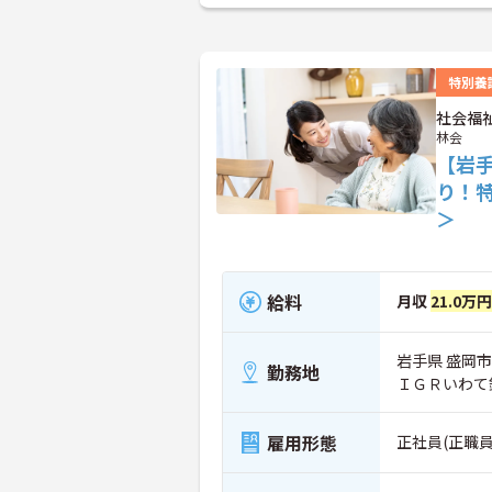
特別養
社会福
林会
【岩
り！
＞
給料
月収
21.0万円
岩手県 盛岡市 
勤務地
ＩＧＲいわて
雇用形態
正社員(正職員