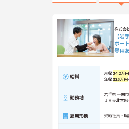
株式会
【岩
ポー
登用
月収
24.2万円
給料
年収
335万円
岩手県 一関市
勤務地
ＪＲ東北本線
雇用形態
契約社員・嘱