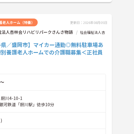
護老人ホーム（特養）
更新日：2026年08月05日
祉法人杏林会リハビリパークさんさ物語
社会福祉法人杏
手県／盛岡市】マイカー通勤◎無料駐車場あ
特別養護老人ホームでの介護職募集＜正社員
～
厨川4-10-1
銀河鉄道「厨川駅」徒歩10分
)