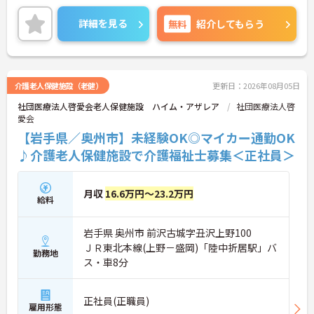
す！
マイカー通勤もOK♪無料駐車場も完備しているため
詳細を見る
無料
紹介してもらう
安心して通勤できます！
ご興味のある方は、面接のポイントをお伝えします
のでご連絡ください！
介護老人保健施設（老健）
更新日：2026年08月05日
社団医療法人啓愛会老人保健施設 ハイム・アザレア
社団医療法人啓
愛会
【岩手県／奥州市】未経験OK◎マイカー通勤OK
♪介護老人保健施設で介護福祉士募集＜正社員＞
月収
16.6万円～23.2万円
給料
岩手県 奥州市 前沢古城字丑沢上野100
ＪＲ東北本線(上野－盛岡)「陸中折居駅」バ
勤務地
ス・車8分
正社員(正職員)
雇用形態