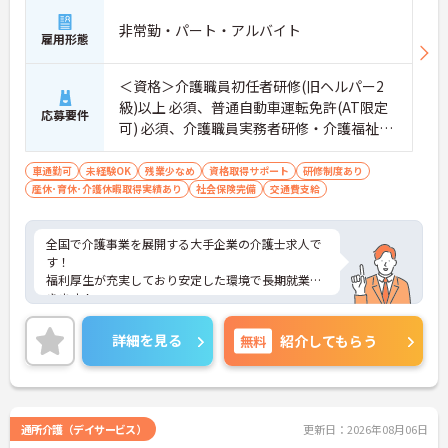
非常勤・パート・アルバイト
雇用形態
＜資格＞介護職員初任者研修(旧ヘルパー2
級)以上 必須、普通自動車運転免許(AT限定
応募要件
可) 必須、介護職員実務者研修・介護福祉
士 歓迎 ＜経験＞不問 介護職員としての経
験 歓迎
車通勤可
未経験OK
残業少なめ
資格取得サポート
研修制度あり
産休･育休･介護休暇取得実績あり
社会保険完備
交通費支給
全国で介護事業を展開する大手企業の介護士求人で
す！
福利厚生が充実しており安定した環境で長期就業で
きます！
人材育成のための様々な制度も充実しているのでス
テップアップ・キャリアアップを目指したい方にオ
詳細を見る
無料
紹介してもらう
ススメ！
ご興味ある方には、面接のポイントなど、さらに詳
細をお話致しますのでお気軽にご相談ください。
通所介護（デイサービス）
更新日：2026年08月06日