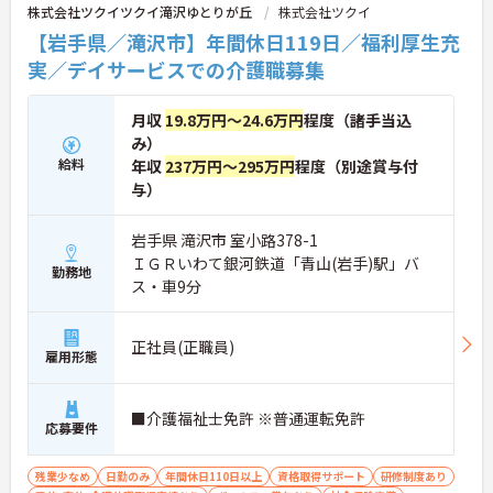
株式会社ツクイツクイ滝沢ゆとりが丘
株式会社ツクイ
【岩手県／滝沢市】年間休日119日／福利厚生充
実／デイサービスでの介護職募集
月収
19.8万円～24.6万円
程度（諸手当込
み）
給料
年収
237万円～295万円
程度（別途賞与付
与）
岩手県 滝沢市 室小路378-1
ＩＧＲいわて銀河鉄道「青山(岩手)駅」バ
勤務地
ス・車9分
正社員(正職員)
雇用形態
■介護福祉士免許 ※普通運転免許
応募要件
残業少なめ
日勤のみ
年間休日110日以上
資格取得サポート
研修制度あり