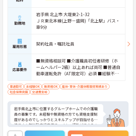
岩手県 北上市 大堤東2-1-32
ＪＲ東北本線(上野－盛岡)「北上駅」バス・
勤務地
車9分
契約社員・嘱託社員
雇用形態
■無資格相談可 ■介護職員初任者研修（ホ
ームヘルパー2級）以上あれば尚可 ■普通自
応募要件
動車運転免許（AT限定可）必須 ■経験不問
■高齢者施設での業務経験あれば尚可
車通勤可
未経験OK
無資格OK
産休･育休･介護休暇取得実績あり
社会保険完備
交通費支給
岩手県北上市に位置するグループホームでの介護職
員の募集です。未経験や無資格の方でも資格支援制
度があるのでしっかりとスキルアップが目指せる環
境です！無料駐車場完備でマイカー通勤ができるの
で便利です♪ご興味のある方はご面接のポイントお
伝えしますのでご気軽にお問い合わせください。