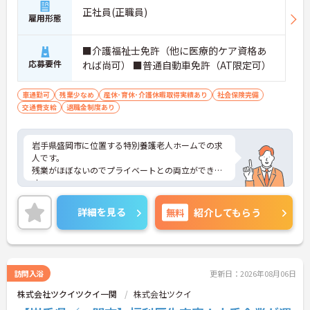
の機会も提供されます
正社員(正職員)
雇用形態
・施設内には看護師が24時間常駐しており、急変時
の対応や専門的な医療処置は看護師が担当するため
負担が減ります
■介護福祉士免許（他に医療的ケア資格あ
・介護スタッフと看護スタッフの比率が1対1で相談
応募要件
れば尚可） ■普通自動車免許（AT限定可）
しやすく、初任者研修や実務者研修からでも着実に
専門性を高められます
＜残業月7時間以下で身体の負担を軽減！＞
車通勤可
残業少なめ
産休･育休･介護休暇取得実績あり
社会保険完備
・常勤で働くスタッフの比率が90パーセント以上と
交通費支給
退職金制度あり
高く、急なシフト変更や無理な長時間勤務が発生し
にくい人員体制です
・訪問スケジュールに沿って施設内でのケアを行う
岩手県盛岡市に位置する特別養護老人ホームでの求
ため、月平均の残業時間は5時間から7時間程度とか
人です。
なり少なめに抑えられます
残業がほぼないのでプライベートとの両立ができま
・夜勤明けの翌日は原則としてお休みとなるシフト
す。
編成が組まれており、しっかりと休息を取りながら
ご興味のある方はお気軽にお問い合わせ下さい。
長期的な就業が可能です
詳細を見る
無料
紹介してもらう
＜評価制度でキャリアアップ＞
・介護福祉士や初任者研修などの資格や実務経験、
夜勤回数がしっかりと給与に反映されるためモチベ
ーションを維持できます
・年次を問わずリーダーや主任などのマネジメント
訪問入浴
更新日：2026年08月06日
職へ昇格する事例も多数あり、腰を据えて長期的な
キャリア形成が可能です
株式会社ツクイツクイ一関
株式会社ツクイ