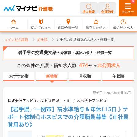
0
0
求人検索
会員登録
メニュー
ホーム
初めての方へ
面談会場一覧
保存した求人
最近見た求人
マイナビ介護職
岩手県
岩手県の交通費支給の求人・転職一覧
岩手県の交通費支給
の介護職・福祉の求人・転職一覧
474
この条件の介護・福祉求人数
非公開求人
件 ＋
おすすめ順
新着順
月収順
年収順
更新日：2026年08月06日
株式会社アンビスホスピス西城Ⅰ・Ⅱ
株式会社アンビス
【岩手県／一関市】高水準給与＆年休115日♪サ
ポート体制◎ホスピスでの介護職員募集《正社員
登用あり》