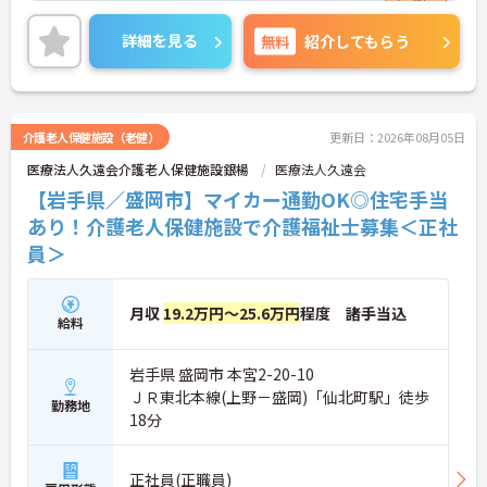
い！
詳細を見る
無料
紹介してもらう
介護老人保健施設（老健）
更新日：2026年08月05日
医療法人久遠会介護老人保健施設銀楊
医療法人久遠会
【岩手県／盛岡市】マイカー通勤OK◎住宅手当
あり！介護老人保健施設で介護福祉士募集＜正社
員＞
月収
19.2万円～25.6万円
程度 諸手当込
給料
岩手県 盛岡市 本宮2-20-10
ＪＲ東北本線(上野－盛岡)「仙北町駅」徒歩
勤務地
18分
正社員(正職員)