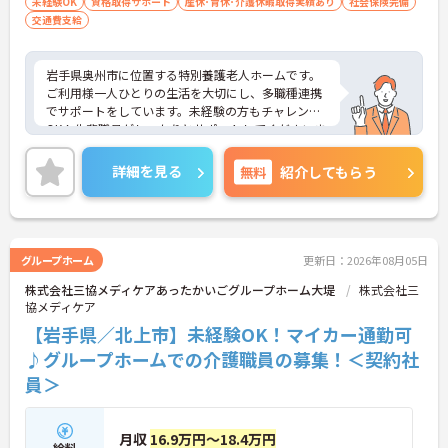
未経験OK
資格取得サポート
産休･育休･介護休暇取得実績あり
社会保険完備
交通費支給
岩手県奥州市に位置する特別養護老人ホームです。
ご利用様一人ひとりの生活を大切にし、多職種連携
でサポートをしています。未経験の方もチャレンジ
OK！先輩職員がしっかりとサポートしてくださいま
す。ご興味ある方には、面接対策ポイントなど、さ
らに詳細をお話しいたしますのでお気軽にご相談く
詳細を見る
無料
紹介してもらう
ださい！
グループホーム
更新日：2026年08月05日
株式会社三協メディケアあったかいごグループホーム大堤
株式会社三
協メディケア
【岩手県／北上市】未経験OK！マイカー通勤可
♪グループホームでの介護職員の募集！＜契約社
員＞
月収
16.9万円～18.4万円
給料