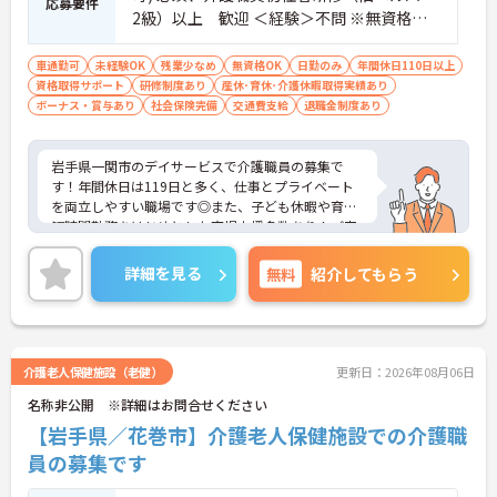
応募要件
・宿泊費補助などが受けられる独自の「ツクイPLU
2級）以上 歓迎 ＜経験＞不問 ※無資格者:
S」や勤続3年以上の退職金制度を完備しています
入社半年以内に会社負担で認知症介護基礎
・社内規定の範囲内で髪色や髪型をはじめネイルや
研修受講
車通勤可
未経験OK
残業少なめ
無資格OK
日勤のみ
年間休日110日以上
まつげエクステが自由であり自分らしさを大切に働
資格取得サポート
研修制度あり
産休･育休･介護休暇取得実績あり
けます
ボーナス・賞与あり
社会保険完備
交通費支給
退職金制度あり
【有資格者のキャリアパス！手厚いチューター制度
と多彩な研修で専門性を高めます 】
・入社後1年間は専門のチューター（指導担当者）
岩手県一関市のデイサービスで介護職員の募集で
がマンツーマンで手厚くフォローするため新しい環
す！年間休日は119日と多く、仕事とプライベート
境でも安心です
を両立しやすい職場です◎また、子ども休暇や育児
・資格手当の支給や公的資格取得・自己啓発支援制
短時間勤務をはじめとした育児支援多数あり！ご家
度を通じて有資格者のさらなるステップアップを後
族がいる方でも安心して働くことができます！資格
押しします
取得支援制度や研修受講支援制度など、働きながら
詳細を見る
無料
紹介してもらう
・階層別研修や所属先以外の事業所で行う交換研修
スキルアップを目指せる環境が整っているのも嬉し
など豊富な教育プログラムで専門職としての成長を
いポイント♪ご興味のある方は面接ポイントをお伝
サポートしています
えしますので、お気軽にご連絡ください！
介護老人保健施設（老健）
更新日：2026年08月06日
名称非公開 ※詳細はお問合せください
【岩手県／花巻市】介護老人保健施設での介護職
員の募集です