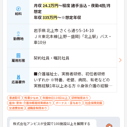
・施設内には看護師が24時間常駐しており、急変時
月収
24.2万円
～程度 諸手当込・夜勤4回/月
の対応や専門的な医療処置は看護師が担当するため
想定
負担が減ります
給料
年収
335万円
～※想定年収
・介護スタッフと看護スタッフの比率が1対1で相談
しやすく、初任者研修や実務者研修からでも着実に
専門性を高められます
岩手県 北上市 さくら通り5-14-10
＜残業月7時間以下で身体の負担を軽減！＞
ＪＲ東北本線(上野－盛岡)「北上駅」バス・
勤務地
・常勤で働くスタッフの比率が90パーセント以上と
車10分
高く、急なシフト変更や無理な長時間勤務が発生し
にくい人員体制です
・訪問スケジュールに沿って施設内でのケアを行う
契約社員・嘱託社員
ため、月平均の残業時間は5時間から7時間程度とか
雇用形態
なり少なめに抑えられます
・夜勤明けの翌日は原則としてお休みとなるシフト
■介護福祉士、実務者研修、初任者研修
編成が組まれており、しっかりと休息を取りながら
いずれか ※特養、老健、病院、有老などの
長期的な就業が可能です
応募要件
＜評価制度でキャリアアップ＞
実務経験1年以上ある方 ※身体介護の経験年
・介護福祉士や初任者研修などの資格や実務経験、
以上ある方、機械浴の使用の経験のある方
夜勤回数がしっかりと給与に反映されるためモチベ
歓迎
車通勤可
残業少なめ
年間休日110日以上
研修制度あり
ーションを維持できます
産休･育休･介護休暇取得実績あり
ボーナス・賞与あり
社会保険完備
・年次を問わずリーダーや主任などのマネジメント
交通費支給
退職金制度あり
職へ昇格する事例も多数あり、腰を据えて長期的な
キャリア形成が可能です
株式会社アンビスが全国で100施設以上を展開する