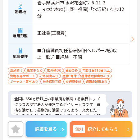
岩手県 奥州市 水沢花園町2-6-21-2
ＪＲ東北本線(上野－盛岡)「水沢駅」徒歩12
勤務地
分
正社員(正職員)
雇用形態
■介護職員初任者研修(旧ヘルパー2級)以
応募要件
上 歓迎 ■経験：不問
車通勤可
残業少なめ
無資格OK
日勤のみ
年間休日110日以上
資格取得サポート
研修制度あり
産休･育休･介護休暇取得実績あり
ボーナス・賞与あり
社会保険完備
交通費支給
退職金制度あり
全国に650ヵ所以上の事業所を展開する業界トップ
クラスの安定法人が運営するデイサービスです。資
格を活かして長期的に活躍できるよう、充実した待
遇と働きやすい環境をご用意しています。最大の魅
力は夜勤なしの日勤のみで年間休日は119日しっか
り確保できる点にあります。毎月付与されるリフレ
詳細を見る
無料
紹介してもらう
ッシュ休暇を利用して連休の取得も可能です。ま
た、子育てサポート企業として「くるみん認定」を