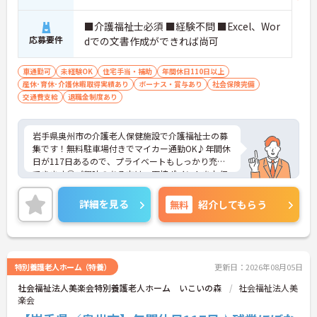
■介護福祉士必須 ■経験不問 ■Excel、Wor
応募要件
dでの文書作成ができれば尚可
車通勤可
未経験OK
住宅手当・補助
年間休日110日以上
産休･育休･介護休暇取得実績あり
ボーナス・賞与あり
社会保険完備
交通費支給
退職金制度あり
岩手県奥州市の介護老人保健施設で介護福祉士の募
集です！無料駐車場付きでマイカー通勤OK♪年間休
日が117日あるので、プライベートもしっかり充実
できます◎ご興味のある方は、面接ポイントをお伝
えしますので、お気軽にご連絡ください。
詳細を見る
無料
紹介してもらう
特別養護老人ホーム（特養）
更新日：2026年08月05日
社会福祉法人美楽会特別養護老人ホーム いこいの森
社会福祉法人美
楽会