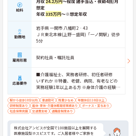
月収
24.2万円
～程度 諸手当込・夜勤4回/月
想定
給料
年収
335万円
～※想定年収
岩手県 一関市 八幡町2‐43
ＪＲ東北本線(上野－盛岡)「一ノ関駅」徒歩
勤務地
5分
契約社員・嘱託社員
雇用形態
■介護福祉士、実務者研修、初任者研修
いずれか ※特養、老健、病院、有老などの
応募要件
実務経験1年以上ある方 ※身体介護の経験年
以上ある方、機械浴の使用の経験のある方
歓迎
駅から徒歩10分以内
車通勤可
残業少なめ
年間休日110日以上
研修制度あり
産休･育休･介護休暇取得実績あり
ボーナス・賞与あり
社会保険完備
交通費支給
退職金制度あり
株式会社アンビスが全国で100施設以上を展開する
医療施設型ホスピスです。ご入居者様やご家族を