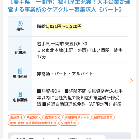
【岩手県／一関市】福利厚生充実！大手企業が運
営する事業所のケアクルー募集求人《パート》
時給
1,031円～1,529円
給料
岩手県 一関市 東五代6-30
ＪＲ東北本線(上野－盛岡)「山ノ目駅」徒歩
勤務地
17分
非常勤・パート・アルバイト
雇用形態
■無資格OK ■経験不問 ※無資格者:入社半
年以内に会社負担で認知症介護基礎研修受
応募要件
講 ■普通自動車運転免許（AT限定可）必須
車通勤可
未経験OK
残業少なめ
資格取得サポート
研修制度あり
産休･育休･介護休暇取得実績あり
交通費支給