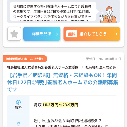
奥州市に位置する特別養護老人ホームにて介護職員
の募集です。年間休日117日で残業は月平均1時間、
ワークライフバランスを保ちながらお仕事ができま
す♪住宅手当や勤続手当など各種手当充実◎育児・
介護休業の取得実績もあり、ライフステージの変化
にも柔軟に対応できる環境です♪お持ちの業務経験
詳細を見る
無料
紹介してもらう
や資格をぜひ職場で活かしてみませんか？ご興味あ
る方は面接ポイントをお伝えしますので、お気軽に
ご連絡ください。
特別養護老人ホーム（特養）
更新日：2026年08月05日
社会福祉法人友愛会特別養護老人ホーム友愛園
社会福祉法人友愛会
【岩手県／胆沢郡】無資格・未経験もOK！年間
休日122日◎特別養護老人ホームでの介護職募集
です
月収
18.3万円～23.9万円
給料
岩手県 胆沢郡金ケ崎町 西根揚場後8-2
ＪＲ東北本線(上野－盛岡)「金ケ崎駅」バ