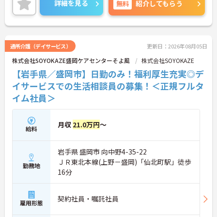
詳細を見る
無料
紹介してもらう
通所介護（デイサービス）
更新日：2026年08月05日
株式会社SOYOKAZE盛岡ケアセンターそよ風
株式会社SOYOKAZE
【岩手県／盛岡市】日勤のみ！福利厚生充実◎デ
イサービスでの生活相談員の募集！＜正規フルタ
イム社員＞
月収
21.0万円
～
給料
岩手県 盛岡市 向中野4-35-22
ＪＲ東北本線(上野－盛岡)「仙北町駅」徒歩
勤務地
16分
契約社員・嘱託社員
雇用形態