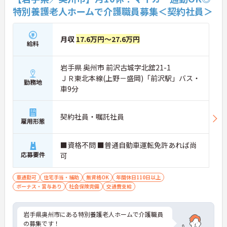
特別養護老人ホームで介護職員募集＜契約社員＞
月収
17.6万円～27.6万円
給料
岩手県 奥州市 前沢古城字北舘21-1
ＪＲ東北本線(上野－盛岡)「前沢駅」バス・
勤務地
車9分
契約社員・嘱託社員
雇用形態
■資格不問 ■普通自動車運転免許あれば尚
応募要件
可
車通勤可
住宅手当・補助
無資格OK
年間休日110日以上
ボーナス・賞与あり
社会保険完備
交通費支給
岩手県奥州市にある特別養護老人ホームで介護職員
の募集です！