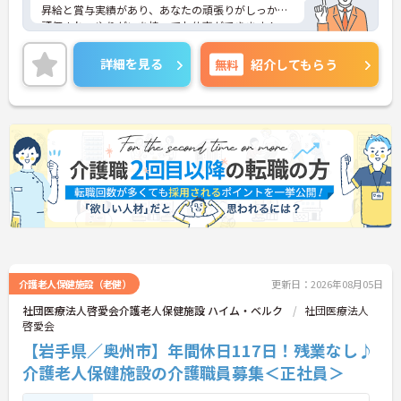
昇給と賞与実績があり、あなたの頑張りがしっかり
評価され、やりがいを持ってお仕事ができます！
また、住宅手当や扶養手当など手当が充実してお
り、安心して働きやすい環境が整っています◎
詳細を見る
無料
紹介してもらう
ご興味ある方は面接ポイントをお伝えしますので、
お気軽にご連絡ください。
介護老人保健施設（老健）
更新日：2026年08月05日
社団医療法人啓愛会介護老人保健施設 ハイム・ベルク
社団医療法人
啓愛会
【岩手県／奥州市】年間休日117日！残業なし♪
介護老人保健施設の介護職員募集＜正社員＞