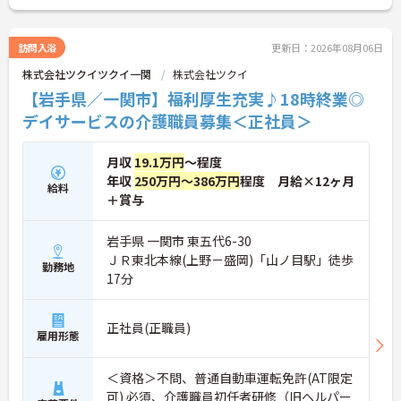
取得しており、こども休暇や充実した扶養手当など
ご家庭との両立を後押しする制度が整っています。
入社後1年間は専用のチューターがつき手厚くフォ
訪問入浴
更新日：2026年08月06日
ローするため、新しい環境への不安を軽減できま
株式会社ツクイツクイ一関
株式会社ツクイ
す。最大185万円の賞与支給の実績や、宿泊費補助
等の独自の福利厚生制度も備わっており、有資格者
【岩手県／一関市】福利厚生充実♪18時終業◎
の方がご自身の個性を大切にしながらやりがいを持
デイサービスの介護職員募集＜正社員＞
って働き続けられるおすすめの職場です。
★おすすめPOINT★
月収
19.1万円
～程度
【夜勤なし×年間休日119日！オンオフのメリハリ
年収
250万円～386万円
程度 月給×12ヶ月
をつけて働ける環境です】
給料
＋賞与
・身体への負担が少ない夜勤なしの勤務で年間休日
119日がしっかりと確保されています
・毎月1日付与されるリフレッシュ休暇と有給を組
岩手県 一関市 東五代6-30
み合わせて連休を取得しプライベートを満喫できま
ＪＲ東北本線(上野－盛岡)「山ノ目駅」徒歩
勤務地
す
17分
・子育てサポート企業として「くるみん認定」を取
得しており未就学児向けのこども休暇など支援体制
が万全です
正社員(正職員)
【賞与実績最大185万円◎大手法人ならではの手厚
雇用形態
い待遇と福利厚生が魅力です】
・頑張りをしっかり還元する過去実績最大185万円
＜資格＞不問、普通自動車運転免許(AT限定
の賞与や配偶者・お子様への手厚い扶養手当を支給
可) 必須、介護職員初任者研修（旧ヘルパー
しています