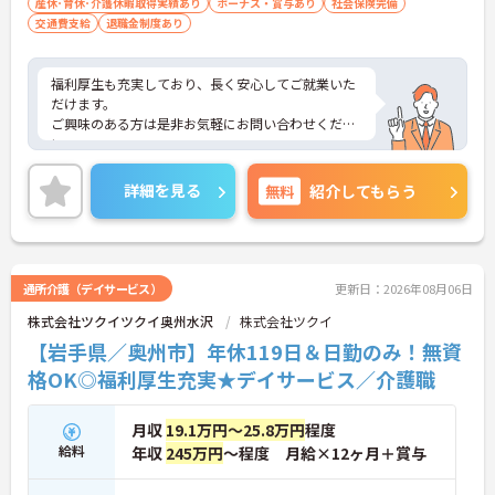
産休･育休･介護休暇取得実績あり
ボーナス・賞与あり
社会保険完備
交通費支給
退職金制度あり
福利厚生も充実しており、長く安心してご就業いた
だけます。
ご興味のある方は是非お気軽にお問い合わせくださ
い。
詳細を見る
無料
紹介してもらう
通所介護（デイサービス）
更新日：2026年08月06日
株式会社ツクイツクイ奥州水沢
株式会社ツクイ
【岩手県／奥州市】年休119日＆日勤のみ！無資
格OK◎福利厚生充実★デイサービス／介護職
月収
19.1万円～25.8万円
程度
給料
年収
245万円
～程度 月給×12ヶ月＋賞与