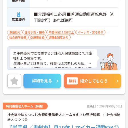
雇用形態
■介護福祉士必須 ■普通自動車運転免許（A
応募要件
T限定可）あれば尚可
車通勤可
住宅手当・補助
年間休日110日以上
ボーナス・賞与あり
社会保険完備
交通費支給
退職金制度あり
岩手県盛岡市に位置する介護老人保健施設にて介護
福祉士の募集です。
年間休日が113日あり、残業もほぼ無しのため、プ
ライベートの時間をしっかり確保でき、仕事との両
立がしやすい職場です◎
また、昇給と計3.90ヵ月分の賞与実績があり、あな
詳細を見る
無料
紹介してもらう
たの頑張りがしっかり評価され、やりがいを持って
お仕事ができます！
ご興味ある方は面接ポイントをお伝えしますので、
お気軽にご連絡ください。
特別養護老人ホーム（特養）
更新日：2026年08月05日
社会福祉法人つつじ会特別養護老人ホームまえさわ苑折居館
社会福祉
法人つつじ会
【岩手県／奥州市】月10休！マイカー通勤OK◎