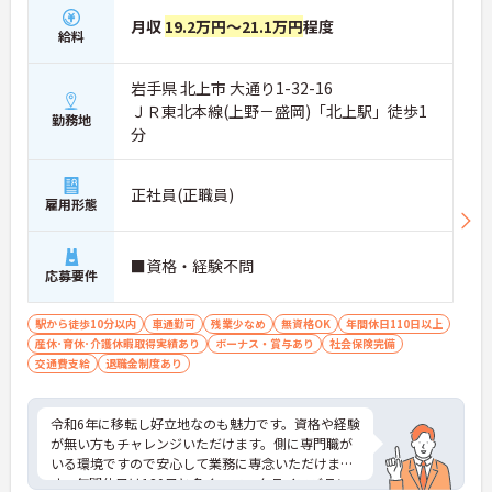
月収
19.2万円～21.1万円
程度
給料
岩手県 北上市 大通り1-32-16
ＪＲ東北本線(上野－盛岡)「北上駅」徒歩1
勤務地
分
正社員(正職員)
雇用形態
■資格・経験不問
応募要件
駅から徒歩10分以内
車通勤可
残業少なめ
無資格OK
年間休日110日以上
産休･育休･介護休暇取得実績あり
ボーナス・賞与あり
社会保険完備
交通費支給
退職金制度あり
令和6年に移転し好立地なのも魅力です。資格や経験
が無い方もチャレンジいただけます。側に専門職が
いる環境ですので安心して業務に専念いただけま
す。年間休日は120日と多く、ワークライフバラン