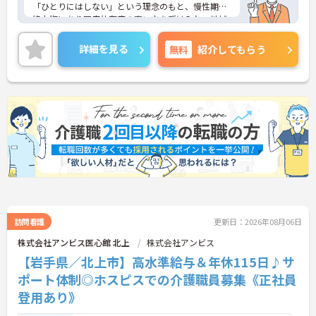
「ひとりにはしない」という理念のもと、慢性期や
終末期にあり医療依存度の高い方を受け入れ、地域
医療を支える社会的意義の高い事業を推進していま
す。現場には看護師が24時間常駐しています。急変
詳細を見る
無料
紹介してもらう
時の対応や医療行為は看護師が担当するため、初任
者研修や実務者研修の方も食事介助や入浴介助など
の生活を支えるケアに専念できる環境です。多職種
で情報を共有し、一人で判断を抱え込まないチーム
連携の体制がしっかりと整っています。働き方の面
では、夜勤明けの翌日が原則として公休となるほ
か、月平均の残業時間も5時間から7時間程度とかな
り少なめです。常勤スタッフの比率が90パーセント
を超えているため急な勤務変更が発生しにくく、あ
らかじめ決められた訪問予定表に沿って規則正しく
働けます。入職後は現場スタッフによるお一人おひ
とりに合わせた個別のOJT研修が実施されます。eラ
ーニングも導入されており、多職種と連携しながら
専門性を着実に深めていける環境が用意されていま
訪問看護
更新日：2026年08月06日
す。
株式会社アンビス医心館 北上
株式会社アンビス
【岩手県／北上市】高水準給与＆年休115日♪サ
★おすすめPOINT★
＜個別ＯＪＴとチーム連携で着実に成長！＞
ポート体制◎ホスピスでの介護職員募集《正社員
・入職後はお一人おひとりの習熟度に合わせた個別
登用あり》
のＯＪＴ研修を実施し、ｅラーニングを用いた学習
の機会も提供されます