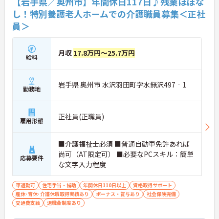
【岩手県／奥州市】年間休日117日♪残業ほぼな
し！特別養護老人ホームでの介護職員募集＜正社
員＞
月収
17.8万円～25.7万円
給料
岩手県 奥州市 水沢羽田町字水無沢497‐1
勤務地
正社員(正職員)
雇用形態
■介護福祉士必須 ■普通自動車免許あれば
尚可（AT限定可） ■必要なPCスキル：簡単
応募要件
な文字入力程度
車通勤可
住宅手当・補助
年間休日110日以上
資格取得サポート
産休･育休･介護休暇取得実績あり
ボーナス・賞与あり
社会保険完備
交通費支給
退職金制度あり