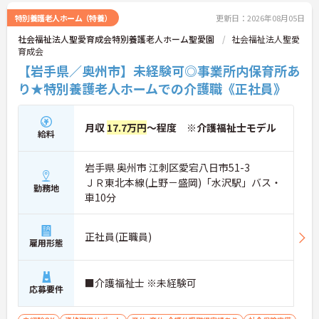
者様の生活を支えることにやりがいを感じる方にぴ
ったりの職場です。ご興味のある方には、面接対策
特別養護老人ホーム（特養）
更新日：2026年08月05日
ポイントなど、さらに詳細をお話ししますのでお気
社会福祉法人聖愛育成会特別養護老人ホーム聖愛園
社会福祉法人聖愛
軽にご相談ください！
育成会
【岩手県／奥州市】未経験可◎事業所内保育所あ
り★特別養護老人ホームでの介護職《正社員》
月収
17.7万円
～程度 ※介護福祉士モデル
給料
岩手県 奥州市 江刺区愛宕八日市51-3
ＪＲ東北本線(上野－盛岡)「水沢駅」バス・
勤務地
車10分
正社員(正職員)
雇用形態
■介護福祉士 ※未経験可
応募要件