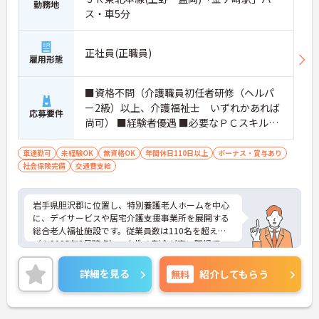
勤務地
ス・車5分
正社員(正職員)
雇用形態
■資格不問（介護職員初任者研修（ヘルパ
ー2級）以上、介護福祉士 いずれかあれば
応募要件
尚可） ■経験者優遇 ■必要なＰＣスキル：
ワードで文書作成が出来ること
車通勤可
未経験OK
無資格OK
年間休日110日以上
ボーナス・賞与あり
社会保険完備
交通費支給
岩手県胆沢郡に位置し、特別養護老人ホームを中心
に、デイサービスや居宅介護支援事業所を展開する
総合老人福祉施設です。従業員数は110名を超え
（※2025年3月時点）、女性の割合が高い職場で
す。年間休日は122日と充実しており、シフト制で
の勤務が可能、育児休業や介護休業の取得実績もあ
詳細を見る
無料
紹介してもらう
り、長く安心して働ける環境が整っております。無
資格・未経験者の方もチャレンジOK！基本から丁寧
に指導してくださいます。介護に情熱を持ち、利用