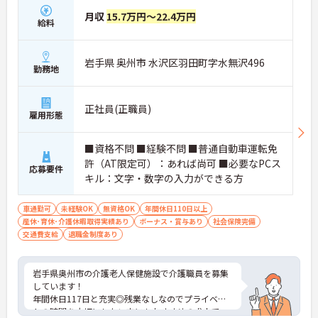
月収
15.7万円～22.4万円
給料
岩手県 奥州市 水沢区羽田町字水無沢496
勤務地
正社員(正職員)
雇用形態
■資格不問 ■経験不問 ■普通自動車運転免
許（AT限定可）：あれば尚可 ■必要なPCス
応募要件
キル：文字・数字の入力ができる方
車通勤可
未経験OK
無資格OK
年間休日110日以上
産休･育休･介護休暇取得実績あり
ボーナス・賞与あり
社会保険完備
交通費支給
退職金制度あり
岩手県奥州市の介護老人保健施設で介護職員を募集
しています！
年間休日117日と充実◎残業なしなのでプライベー
トの時間を大切にしたい方にもおすすめの求人で