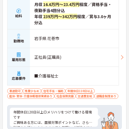
月収
16.6万円～23.4万円
程度／資格手当・
夜勤手当4回分込
給料
年収
239万円～342万円
程度／賞与3.0ヶ月
分込
岩手県 花巻市
勤務地
正社員(正職員)
雇用形態
■介護福祉士
応募要件
車通勤可
残業少なめ
住宅手当・補助
年間休日110日以上
産休･育休･介護休暇取得実績あり
社会保険完備
交通費支給
退職金制度あり
年間休日120日以上◎メリハリをつけて働ける環境
です
ご興味ある方には、面接対策ポイントなど、さらに
詳細をお話しいたしますのでお気軽にご相談くださ