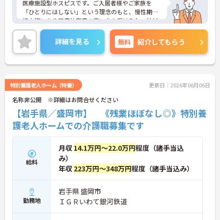
医療施設型ホスピスです。ご入居者様やご家族を
「ひとりにはしない」という理念のもと、慢性期や
終末期にあり医療依存度の高い方を受け入れ、地域
医療を支える社会的意義の高い事業を推進していま
す。現場には看護師が24時間常駐しています。急変
詳細を見る
無料
紹介してもらう
時の対応や医療行為は看護師が担当するため、初任
者研修や実務者研修の方も食事介助や入浴介助など
の生活を支えるケアに専念できる環境です。多職種
で情報を共有し、一人で判断を抱え込まないチーム
連携の体制がしっかりと整っています。働き方の面
特別養護老人ホーム（特養）
更新日：2026年08月06日
では、夜勤明けの翌日が原則として公休となるほ
名称非公開 ※詳細はお問合せください
か、月平均の残業時間も5時間から7時間程度とかな
り少なめです。常勤スタッフの比率が90パーセント
【岩手県／盛岡市】 《残業ほぼなし◎》特別養
を超えているため急な勤務変更が発生しにくく、あ
護老人ホームでの介護職募集です
らかじめ決められた訪問予定表に沿って規則正しく
働けます。入職後は現場スタッフによるお一人おひ
とりに合わせた個別のOJT研修が実施されます。eラ
月収
14.1万円～22.0万円
程度（諸手当込
ーニングも導入されており、多職種と連携しながら
み）
専門性を着実に深めていける環境が用意されていま
給料
年収
223万円～348万円
程度（諸手当込み）
す。
★おすすめPOINT★
岩手県 盛岡市
＜個別ＯＪＴとチーム連携で着実に成長！＞
勤務地
ＩＧＲいわて銀河鉄道
・入職後はお一人おひとりの習熟度に合わせた個別
のＯＪＴ研修を実施し、ｅラーニングを用いた学習