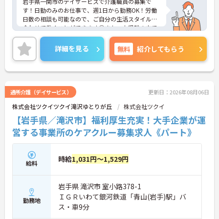
岩手県一関市のデイサービスで介護職員の募集で
す！日勤のみのお仕事で、週1日から勤務OK！労働
日数の相談も可能なので、ご自分の生活スタイルに
合わせて働くことができます◎また、未経験の方で
も応募可能なので、これから介護業界に挑戦したい
という方にピッタリの職場です♪ご興味のある方は
詳細を見る
無料
紹介してもらう
面接ポイントをお伝えしますので、お気軽にご連絡
ください！
通所介護（デイサービス）
更新日：2026年08月06日
株式会社ツクイツクイ滝沢ゆとりが丘
株式会社ツクイ
【岩手県／滝沢市】福利厚生充実！大手企業が運
営する事業所のケアクルー募集求人《パート》
時給
1,031円～1,529円
給料
岩手県 滝沢市 室小路378-1
ＩＧＲいわて銀河鉄道「青山(岩手)駅」バ
勤務地
ス・車9分