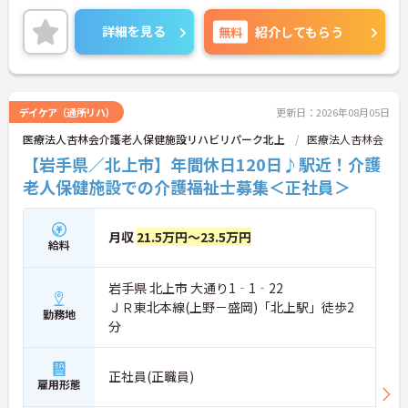
スを重視した働き方が叶います。ご興味のある方に
は、面接対策ポイントなど、さらに詳細をお話しい
詳細を見る
無料
紹介してもらう
たしますのでお気軽にご相談ください！
デイケア（通所リハ）
更新日：2026年08月05日
医療法人杏林会介護老人保健施設リハビリパーク北上
医療法人杏林会
【岩手県／北上市】年間休日120日♪駅近！介護
老人保健施設での介護福祉士募集＜正社員＞
月収
21.5万円～23.5万円
給料
岩手県 北上市 大通り1‐1‐22
ＪＲ東北本線(上野－盛岡)「北上駅」徒歩2
勤務地
分
正社員(正職員)
雇用形態