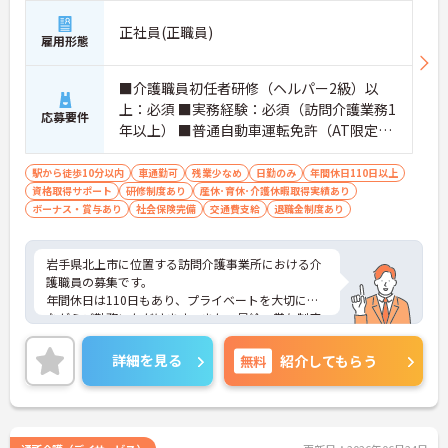
正社員(正職員)
雇用形態
■介護職員初任者研修（ヘルパー2級）以
上：必須 ■実務経験：必須（訪問介護業務1
応募要件
年以上） ■普通自動車運転免許（AT限定
可）：必須
駅から徒歩10分以内
車通勤可
残業少なめ
日勤のみ
年間休日110日以上
資格取得サポート
研修制度あり
産休･育休･介護休暇取得実績あり
ボーナス・賞与あり
社会保険完備
交通費支給
退職金制度あり
岩手県北上市に位置する訪問介護事業所における介
護職員の募集です。
年間休日は110日もあり、プライベートを大切にし
ながらご勤務いただけます。また、昇給・賞与制度
があり、頑張りが目に見える形できちんと評価され
る職場です。
詳細を見る
無料
紹介してもらう
ご興味のある方には、面接対策ポイントなど、さら
に詳細をご案内しますのでお気軽にご相談くださ
い！