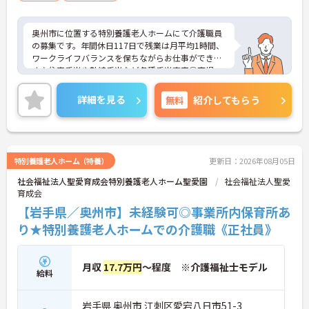
奥州市に位置する特別養護老人ホームにて介護職員
の募集です。年間休日117日で残業は月平均1時間、
ワークライフバランスを保ちながらお仕事ができま
す♪住宅手当や勤続手当など各種手当充実◎育児・
介護休業の取得実績もあり、ライフステージの変化
にも柔軟に対応できる環境です♪お持ちの業務経験
詳細を見る
無料
紹介してもらう
や資格をぜひ職場で活かしてみませんか？ご興味あ
る方は面接ポイントをお伝えしますので、お気軽に
ご連絡ください。
特別養護老人ホーム（特養）
更新日：2026年08月05日
社会福祉法人聖愛育成会特別養護老人ホーム聖愛園
社会福祉法人聖愛
育成会
【岩手県／奥州市】未経験可◎事業所内保育所あ
り★特別養護老人ホームでの介護職《正社員》
月収
17.7万円
～程度 ※介護福祉士モデル
給料
岩手県 奥州市 江刺区愛宕八日市51-3