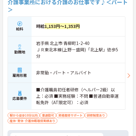
介護事業所における介護のお仕事です♪＜パート
＞
時給
1,153円～1,353円
給料
岩手県 北上市 青柳町1-2-40
ＪＲ東北本線(上野－盛岡)「北上駅」徒歩5
勤務地
分
非常勤・パート・アルバイト
雇用形態
■介護職員初任者研修（ヘルパー2級）以
上：必須 ■実務経験：不問 ■普通自動車運
応募要件
転免許（AT限定可）：必須
駅から徒歩10分以内
車通勤可
資格取得サポート
研修制度あり
産休･育休･介護休暇取得実績あり