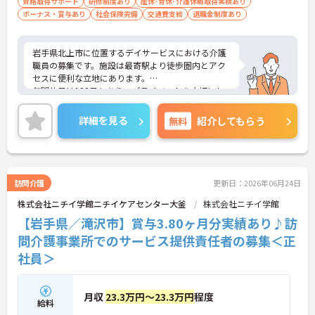
資格取得サポート
研修制度あり
産休･育休･介護休暇取得実績あり
ボーナス・賞与あり
社会保険完備
交通費支給
退職金制度あり
岩手県北上市に位置するデイサービスにおける介護
職員の募集です。施設は最寄駅より徒歩圏内とアク
セスに便利な立地にあります。
年間休日は138日もあり、プライベートを大切にし
ながらご勤務いただけます。また、昇給・賞与制度
があり、頑張りが目に見える形できちんと評価され
詳細を見る
無料
紹介してもらう
る職場です。
ご興味のある方には、面接対策ポイントなど、さら
に詳細をご案内しますのでお気軽にご相談くださ
い！
訪問介護
更新日：2026年06月24日
株式会社ニチイ学館ニチイケアセンター大釜
株式会社ニチイ学館
【岩手県／滝沢市】賞与3.80ヶ月分実績あり♪訪
問介護事業所でのサービス提供責任者の募集＜正
社員＞
月収
23.3万円～23.3万円
程度
給料