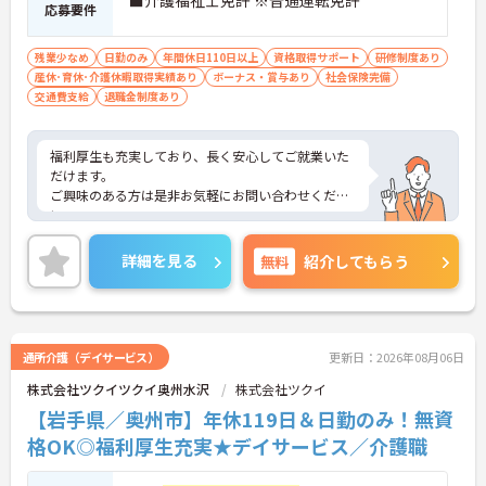
■介護福祉士免許 ※普通運転免許
応募要件
残業少なめ
日勤のみ
年間休日110日以上
資格取得サポート
研修制度あり
産休･育休･介護休暇取得実績あり
ボーナス・賞与あり
社会保険完備
交通費支給
退職金制度あり
福利厚生も充実しており、長く安心してご就業いた
だけます。
ご興味のある方は是非お気軽にお問い合わせくださ
い。
詳細を見る
無料
紹介してもらう
通所介護（デイサービス）
更新日：2026年08月06日
株式会社ツクイツクイ奥州水沢
株式会社ツクイ
【岩手県／奥州市】年休119日＆日勤のみ！無資
格OK◎福利厚生充実★デイサービス／介護職