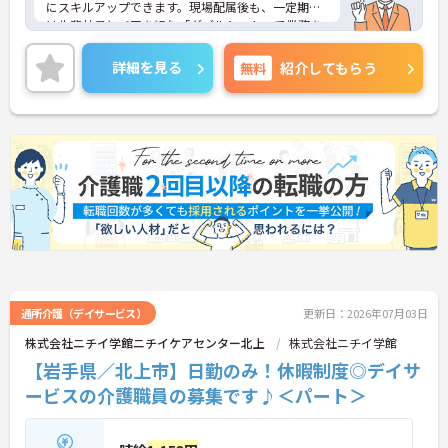
にスキルアップできます。現場配属後も、一定期間
は先輩社員とペアを組む「ダブルシフト」で業務を
習得できるので、一人で抱え込むことはありませ
ん。
詳細を見る
無料
紹介してもらう
＜頑張りが給与に直結！専門性を磨いて年収アップ
＞経験やスキルがしっかり給与に反映される仕組み
です。定期昇給に加え、独自の社内専門資格制度
（通称：マジ神）では、認知症ケアや介護技術など
の専門性を認定されると、1資格につき月給＋1万円
（最大4万円）の手当がつきます。キャリアアップす
れば年収UPも目指せるため、高いモチベーションで
働き続けられます。
＜家族も嬉しい！ベネッセグループならではの手厚
い福利厚生＞ご家族も支える制度が満載♪産休・育
休の取得実績も多数あり、ライフステージが変わっ
ても長く安心して働き続けられる環境が整っていま
す。
通所介護（デイサービス）
更新日：2026年07月03日
株式会社ニチイ学館ニチイケアセンター北上
株式会社ニチイ学館
【岩手県／北上市】日勤のみ！休暇制度◎デイサ
ービスの介護職員の募集です♪＜パート＞