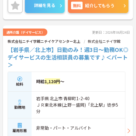
ご興味ある方は面接ポイントをお伝えしますので、
詳細を見る
無料
紹介してもらう
お気軽にお問い合わせください♪
通所介護（デイサービス）
更新日：2026年06月24日
株式会社ニチイ学館ニチイケアセンター北上
株式会社ニチイ学館
【岩手県／北上市】日勤のみ！週3日～勤務OK◎
デイサービスの生活相談員の募集です♪＜パート
＞
時給
1,120円
～
給料
岩手県 北上市 青柳町1-2-40
ＪＲ東北本線(上野－盛岡)「北上駅」徒歩5
勤務地
分
非常勤・パート・アルバイト
雇用形態