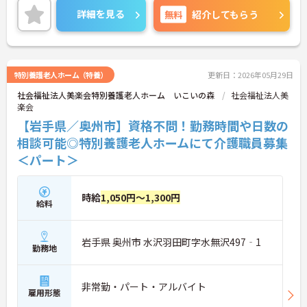
ご興味のある方には、面接対策ポイントなど、さら
詳細を見る
無料
紹介してもらう
に詳細をお話しいたしますのでお気軽にご相談くだ
さい！
特別養護老人ホーム（特養）
更新日：2026年05月29日
社会福祉法人美楽会特別養護老人ホーム いこいの森
社会福祉法人美
楽会
【岩手県／奥州市】資格不問！勤務時間や日数の
相談可能◎特別養護老人ホームにて介護職員募集
＜パート＞
時給
1,050円～1,300円
給料
岩手県 奥州市 水沢羽田町字水無沢497‐1
勤務地
非常勤・パート・アルバイト
雇用形態