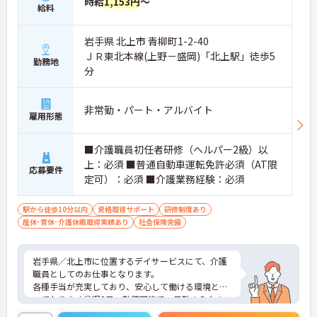
時給
1,153円
～
給料
岩手県 北上市 青柳町1-2-40
ＪＲ東北本線(上野－盛岡)「北上駅」徒歩5
勤務地
分
非常勤・パート・アルバイト
雇用形態
■介護職員初任者研修（ヘルパー2級）以
上：必須 ■普通自動車運転免許必須（AT限
応募要件
定可）：必須 ■介護業務経験：必須
駅から徒歩10分以内
資格取得サポート
研修制度あり
産休･育休･介護休暇取得実績あり
社会保険完備
岩手県／北上市に位置するデイサービスにて、介護
職員としてのお仕事となります。
各種手当が充実しており、安心して働ける環境とな
っております◎週2日～勤務可能で、日勤のみなの
でご自身のご都合に合わせた働き方ができます◎