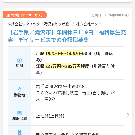
細をお話致しますのでお気軽にご相談ください。
通所介護（デイサービス）
更新日：2026年08月06日
株式会社ツクイツクイ滝沢ゆとりが丘
株式会社ツクイ
【岩手県／滝沢市】年間休日119日／福利厚生充
実／デイサービスでの介護職募集
月収
19.8万円～24.6万円
程度（諸手当込
み）
給料
年収
237万円～295万円
程度（別途賞与付
与）
岩手県 滝沢市 室小路378-1
ＩＧＲいわて銀河鉄道「青山(岩手)駅」バ
勤務地
ス・車9分
正社員(正職員)
雇用形態