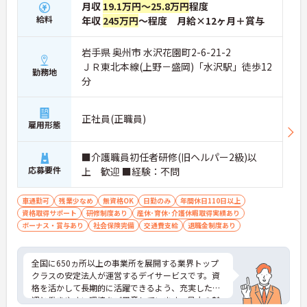
月収
19.1万円～25.8万円
程度
給料
年収
245万円
～程度 月給×12ヶ月＋賞与
岩手県 奥州市 水沢花園町2-6-21-2
ＪＲ東北本線(上野－盛岡)「水沢駅」徒歩12
勤務地
分
正社員(正職員)
雇用形態
■介護職員初任者研修(旧ヘルパー2級)以
応募要件
上 歓迎 ■経験：不問
車通勤可
残業少なめ
無資格OK
日勤のみ
年間休日110日以上
資格取得サポート
研修制度あり
産休･育休･介護休暇取得実績あり
ボーナス・賞与あり
社会保険完備
交通費支給
退職金制度あり
全国に650ヵ所以上の事業所を展開する業界トップ
クラスの安定法人が運営するデイサービスです。資
格を活かして長期的に活躍できるよう、充実した待
遇と働きやすい環境をご用意しています。最大の魅