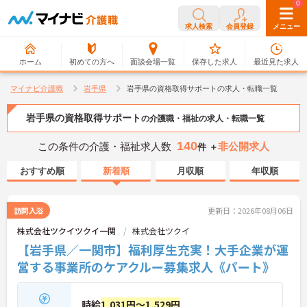
0
0
求人検索
会員登録
メニュー
ホーム
初めての方へ
面談会場一覧
保存した求人
最近見た求人
マイナビ介護職
岩手県
岩手県の資格取得サポートの求人・転職一覧
岩手県の資格取得サポート
の介護職・福祉の求人・転職一覧
140
この条件の介護・福祉求人数
非公開求人
件 ＋
おすすめ順
新着順
月収順
年収順
訪問入浴
更新日：2026年08月06日
株式会社ツクイツクイ一関
株式会社ツクイ
【岩手県／一関市】福利厚生充実！大手企業が運
営する事業所のケアクルー募集求人《パート》
時給
1,031円～1,529円