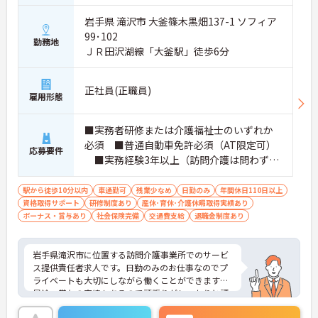
岩手県 滝沢市 大釜篠木黒畑137-1 ソフィア
99･102
勤務地
ＪＲ田沢湖線「大釜駅」徒歩6分
正社員(正職員)
雇用形態
■実務者研修または介護福祉士のいずれか
必須 ■普通自動車免許必須（AT限定可）
応募要件
■実務経験3年以上（訪問介護は問わず、
介護職全般）
駅から徒歩10分以内
車通勤可
残業少なめ
日勤のみ
年間休日110日以上
資格取得サポート
研修制度あり
産休･育休･介護休暇取得実績あり
ボーナス・賞与あり
社会保険完備
交通費支給
退職金制度あり
岩手県滝沢市に位置する訪問介護事業所でのサービ
ス提供責任者求人です。日勤のみのお仕事なのでプ
ライベートも大切にしながら働くことができます。
昇給・賞与の実績もあるので頑張りがしっかりと評
価される環境です。ご興味のある方には、面接対策