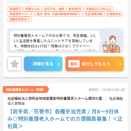
験があれば尚可
車通勤可
残業少なめ
住宅手当・補助
無資格OK
年間休日110日以上
資格取得サポート
産休･育休･介護休暇取得実績あり
社会保険完備
交通費支給
退職金制度あり
特別養護老人ホームでのお仕事です。完全個室、1人
1人生活歴を尊重したユニットケアを実施していま
す。年間休日は119日！残業は少なくプライベート
な時間も大切にできます。賞与年4.2ヵ月の支給実績
あり！各種手当充実！安定した環境で長期就業が可
能です。
詳細を見る
無料
紹介してもらう
ご興味ある方には、面接のポイントなど、さらに詳
細をお話致しますのでお気軽にご相談ください。
特別養護老人ホーム（特養）
更新日：2026年07月14日
社会福祉法人悠和会地域密着型特別養護老人ホーム銀河の里
社会福祉
法人悠和会
【岩手県／花巻市】各種手当充実♪月8～9日休
み◎特別養護老人ホームでの介護職員募集！＜正
社員＞