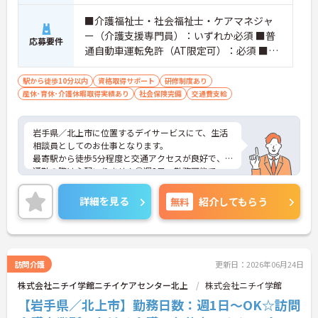
■介護福祉士・社会福祉士・ケアマネジャ
ー（介護支援専門員）：いずれか必須 ■普
応募要件
通自動車運転免許（AT限定可）：必須 ■介
護相談業務・介護経験1年以上または相談員
の相談員の業務経験が半年以上：必須
駅から徒歩10分以内
資格取得サポート
研修制度あり
産休･育休･介護休暇取得実績あり
社会保険完備
交通費支給
岩手県／北上市に位置するデイサービスにて、生活
相談員としてのお仕事となります。
最寄駅から徒歩5分程度と交通アクセスが良好で、
通勤の際は心配いりません◎週3日～勤務可能で、
日勤のみなのでご自身のご都合に合わせた働き方が
できます！
詳細を見る
無料
紹介してもらう
ご興味ある方は面接ポイントをお伝えしますので、
お気軽にお問い合わせください♪
訪問介護
更新日：2026年06月24日
株式会社ニチイ学館ニチイケアセンター北上
株式会社ニチイ学館
【岩手県／北上市】勤務日数：週1日～OK☆訪問