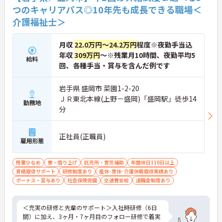
つのキャリアパス◎10年先も成長できる職場＜
介護福祉士＞
月収
22.0万円～24.2万円
程度※夜勤手当込
年収
309万円
～※残業月10時間、夜勤平均5
給料
回、各種手当・賞与を含んだ例です
岩手県 盛岡市 菜園1-2-20
ＪＲ東北本線(上野－盛岡)「盛岡駅」徒歩14
勤務地
分
正社員(正職員)
雇用形態
残業少なめ
寮・借り上げ
託児所・育児補助
年間休日110日以上
資格取得サポート
研修制度あり
産休･育休･介護休暇取得実績あり
ボーナス・賞与あり
社会保険完備
交通費支給
退職金制度あり
＜充実の研修と先輩のサポート＞入社時研修（6日
間）に加え、3ヶ月・7ヶ月目のフォロー研修で着実