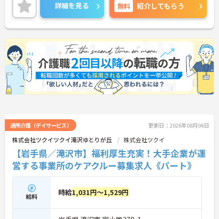
という方にピッタリの職場です♪ご興味のある方は
詳細を見る
無料
紹介してもらう
面接ポイントをお伝えしますので、お気軽にご連絡
ください！
通所介護（デイサービス）
更新日：2026年08月06日
株式会社ツクイツクイ滝沢ゆとりが丘
株式会社ツクイ
【岩手県／滝沢市】福利厚生充実！大手企業が運
営する事業所のケアクルー募集求人《パート》
時給
1,031円～1,529円
給料