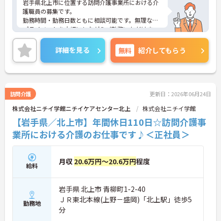
岩手県北上市に位置する訪問介護事業所における介
護職員の募集です。
勤務時間・勤務日数ともに相談可能です。無理なく
プライベートを大切にしながらご勤務いただけま
す。また、残業はありません。ワークライフバラン
スを保ちながらご勤務いただけます。
詳細を見る
無料
紹介してもらう
ご興味のある方には、面接対策ポイントなど、さら
に詳細をご案内しますのでお気軽にご相談くださ
い！
訪問介護
更新日：2026年06月24日
株式会社ニチイ学館ニチイケアセンター北上
株式会社ニチイ学館
【岩手県／北上市】年間休日110日☆訪問介護事
業所における介護のお仕事です♪＜正社員＞
月収
20.6万円～20.6万円
程度
給料
岩手県 北上市 青柳町1-2-40
ＪＲ東北本線(上野－盛岡)「北上駅」徒歩5
勤務地
分