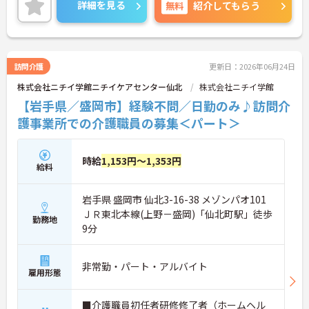
ポイント等、さらに詳細をお話ししますのでお気軽
詳細を見る
無料
紹介してもらう
にご相談ください！
訪問介護
更新日：2026年06月24日
株式会社ニチイ学館ニチイケアセンター仙北
株式会社ニチイ学館
【岩手県／盛岡市】経験不問／日勤のみ♪訪問介
護事業所での介護職員の募集＜パート＞
時給
1,153円～1,353円
給料
岩手県 盛岡市 仙北3-16-38 メゾンパオ101
ＪＲ東北本線(上野－盛岡)「仙北町駅」徒歩
勤務地
9分
非常勤・パート・アルバイト
雇用形態
■介護職員初任者研修修了者（ホームヘル