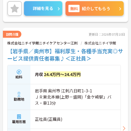
ご興味のある方には、面接対策ポイントなど、さら
に詳細をお話しいたしますのでお気軽にご相談くだ
詳細を見る
無料
紹介してもらう
さい！
訪問介護
更新日：2026年07月10日
株式会社ニチイ学館ニチイケアセンター江刺
株式会社ニチイ学館
【岩手県／奥州市】福利厚生・各種手当充実◎サ
ービス提供責任者募集♪＜正社員＞
月収
24.4万円～24.4万円
給料
岩手県 奥州市 江刺八日町1-3-1
ＪＲ東北本線(上野－盛岡)「金ケ崎駅」バ
勤務地
ス・車13分
正社員(正職員)
雇用形態