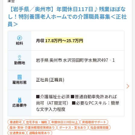
楽会
【岩手県／奥州市】年間休日117日♪残業ほぼな
し！特別養護老人ホームでの介護職員募集＜正社
員＞
月収
17.8万円～25.7万円
給料
岩手県 奥州市 水沢羽田町字水無沢497‐1
勤務地
正社員(正職員)
雇用形態
■介護福祉士必須 ■普通自動車免許あれば
尚可（AT限定可） ■必要なPCスキル：簡単
応募要件
な文字入力程度
車通勤可
住宅手当・補助
年間休日110日以上
資格取得サポート
産休･育休･介護休暇取得実績あり
ボーナス・賞与あり
社会保険完備
交通費支給
退職金制度あり