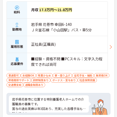
月収
17.3万円～21.8万円
給料
岩手県 花巻市 幸田6-140
勤務地
ＪＲ釜石線「小山田駅」バス・車5分
正社員(正職員)
雇用形態
■経験・資格不問 ■PCスキル：文字入力程
応募要件
度できれば尚可
車通勤可
未経験OK
残業少なめ
寮・借り上げ
住宅手当・補助
無資格OK
資格取得サポート
研修制度あり
ボーナス・賞与あり
社会保険完備
交通費支給
退職金制度あり
岩手県花巻市に位置する特別養護老人ホームでの介
護職員の募集です。
賞与の過去実績は年3回あり、充実した各種手当も
魅力です！