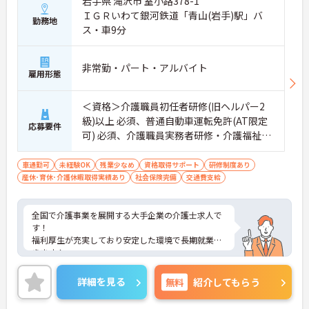
岩手県 滝沢市 室小路378-1
ＩＧＲいわて銀河鉄道「青山(岩手)駅」バ
勤務地
ス・車9分
非常勤・パート・アルバイト
雇用形態
＜資格＞介護職員初任者研修(旧ヘルパー2
級)以上 必須、普通自動車運転免許(AT限定
応募要件
可) 必須、介護職員実務者研修・介護福祉
士 歓迎 ＜経験＞不問 介護職員としての経
験 歓迎
車通勤可
未経験OK
残業少なめ
資格取得サポート
研修制度あり
産休･育休･介護休暇取得実績あり
社会保険完備
交通費支給
全国で介護事業を展開する大手企業の介護士求人で
す！
福利厚生が充実しており安定した環境で長期就業で
きます！
人材育成のための様々な制度も充実しているのでス
テップアップ・キャリアアップを目指したい方にオ
詳細を見る
無料
紹介してもらう
ススメ！
ご興味ある方には、面接のポイントなど、さらに詳