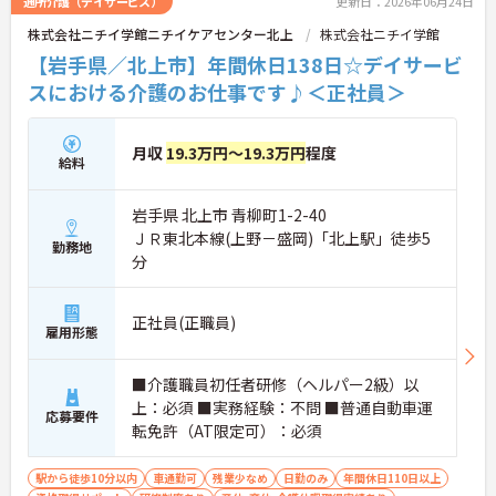
通所介護（デイサービス）
更新日：2026年06月24日
株式会社ニチイ学館ニチイケアセンター北上
株式会社ニチイ学館
【岩手県／北上市】年間休日138日☆デイサービ
スにおける介護のお仕事です♪＜正社員＞
月収
19.3万円～19.3万円
程度
給料
岩手県 北上市 青柳町1-2-40
ＪＲ東北本線(上野－盛岡)「北上駅」徒歩5
勤務地
分
正社員(正職員)
雇用形態
■介護職員初任者研修（ヘルパー2級）以
上：必須 ■実務経験：不問 ■普通自動車運
応募要件
転免許（AT限定可）：必須
駅から徒歩10分以内
車通勤可
残業少なめ
日勤のみ
年間休日110日以上