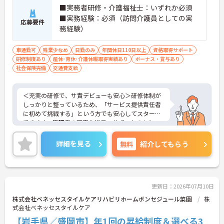
■実務者研修・介護福祉士：いずれか必須
■実務経験：必須（訪問介護員としての実
応募要件
務経験）
車通勤可
残業少なめ
日勤のみ
年間休日110日以上
資格取得サポート
研修制度あり
産休･育休･介護休暇取得実績あり
ボーナス・賞与あり
社会保険完備
交通費支給
＜充実の研修で、サ責デビューも安心＞研修体制が
しっかりと整っているため、「サービス提供責任者
に初めて挑戦する」という方でも安心してスタート
できます。管理者の丁寧な指示・サポートのもと
で、訪問介護計画書の作成やサービス調整などを少
しずつ学びながら担っていけます。実務を通じて介
詳細を見る
無料
紹介してもらう
護保険法令の知識も身につき、働きながら専門性を
磨ける学びの環境です。
＜子育て・介護と両立できる「くるみん・トモニ
ン」認定企業＞大手ならではの整った福利厚生で、
ライフスタイルに合わせた働き方が可能です！産
更新日：2026年07月10日
休・育休（産後パパ育休含む）の取得推奨はもちろ
株式会社ベネッセスタイルケアリハビリホームボンセジュール菜園
株
ん、お子様が小学校を卒業するまで使える行事参加
式会社ベネッセスタイルケア
用の休暇や、家族の介護・看病に使える「家族愛休
【岩手県／盛岡市】年1回の昇給制度＆選べる3
暇」も完備！