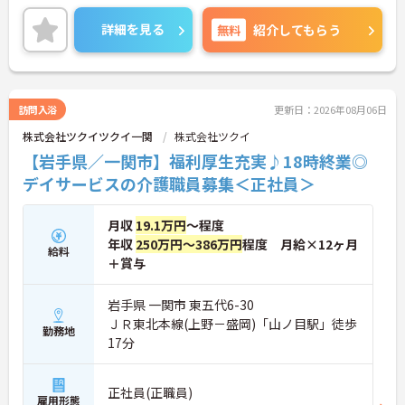
力は夜勤なしの日勤のみで年間休日は119日しっか
り確保できる点にあります。毎月付与されるリフレ
詳細を見る
無料
紹介してもらう
ッシュ休暇を利用して連休の取得も可能です。ま
た、子育てサポート企業として「くるみん認定」を
取得しており、こども休暇や充実した扶養手当など
ご家庭との両立を後押しする制度が整っています。
入社後1年間は専用のチューターがつき手厚くフォ
訪問入浴
更新日：2026年08月06日
ローするため、新しい環境への不安を軽減できま
株式会社ツクイツクイ一関
株式会社ツクイ
す。最大185万円の賞与支給の実績や、宿泊費補助
等の独自の福利厚生制度も備わっており、有資格者
【岩手県／一関市】福利厚生充実♪18時終業◎
の方がご自身の個性を大切にしながらやりがいを持
デイサービスの介護職員募集＜正社員＞
って働き続けられるおすすめの職場です。
★おすすめPOINT★
月収
19.1万円
～程度
【夜勤なし×年間休日119日！オンオフのメリハリ
年収
250万円～386万円
程度 月給×12ヶ月
をつけて働ける環境です】
給料
＋賞与
・身体への負担が少ない夜勤なしの勤務で年間休日
119日がしっかりと確保されています
・毎月1日付与されるリフレッシュ休暇と有給を組
岩手県 一関市 東五代6-30
み合わせて連休を取得しプライベートを満喫できま
ＪＲ東北本線(上野－盛岡)「山ノ目駅」徒歩
勤務地
す
17分
・子育てサポート企業として「くるみん認定」を取
得しており未就学児向けのこども休暇など支援体制
が万全です
正社員(正職員)
【賞与実績最大185万円◎大手法人ならではの手厚
雇用形態