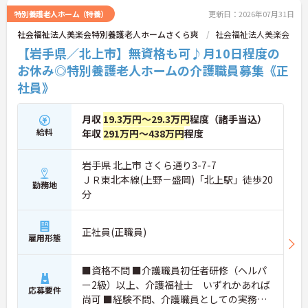
特別養護老人ホーム（特養）
更新日：2026年07月31日
社会福祉法人美楽会特別養護老人ホームさくら爽
社会福祉法人美楽会
【岩手県／北上市】無資格も可♪月10日程度の
お休み◎特別養護老人ホームの介護職員募集《正
社員》
月収
19.3万円～29.3万円
程度（諸手当込）
給料
年収
291万円～438万円
程度
岩手県 北上市 さくら通り3-7-7
ＪＲ東北本線(上野－盛岡)「北上駅」徒歩20
勤務地
分
正社員(正職員)
雇用形態
■資格不問 ■介護職員初任者研修（ヘルパ
ー2級）以上、介護福祉士 いずれかあれば
応募要件
尚可 ■経験不問、介護職員としての実務経