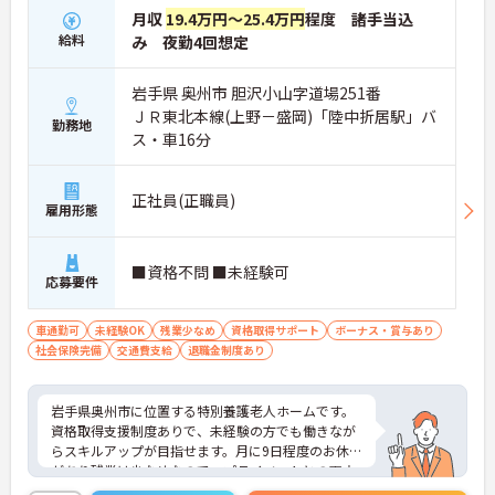
月収
19.4万円～25.4万円
程度 諸手当込
給料
み 夜勤4回想定
岩手県 奥州市 胆沢小山字道場251番
ＪＲ東北本線(上野－盛岡)「陸中折居駅」バ
勤務地
ス・車16分
正社員(正職員)
雇用形態
■資格不問 ■未経験可
応募要件
車通勤可
未経験OK
残業少なめ
資格取得サポート
ボーナス・賞与あり
社会保険完備
交通費支給
退職金制度あり
岩手県奥州市に位置する特別養護老人ホームです。
資格取得支援制度ありで、未経験の方でも働きなが
らスキルアップが目指せます。月に9日程度のお休み
があり残業は少なめなので、プライベートとの両立
がしやすい勤務環境です。