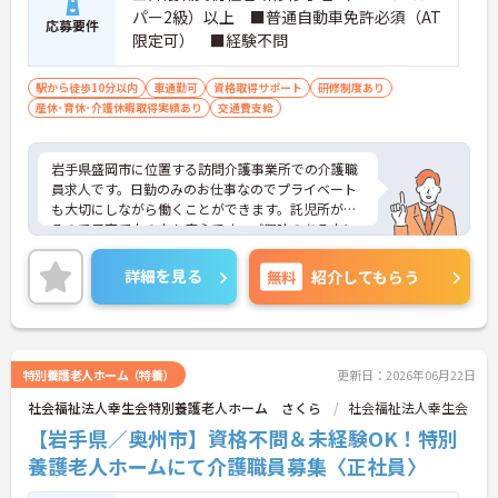
パー2級）以上 ■普通自動車免許必須（AT
応募要件
限定可） ■経験不問
駅から徒歩10分以内
車通勤可
資格取得サポート
研修制度あり
産休･育休･介護休暇取得実績あり
交通費支給
岩手県盛岡市に位置する訪問介護事業所での介護職
員求人です。日勤のみのお仕事なのでプライベート
も大切にしながら働くことができます。託児所があ
るので子育て中の方も安心です。ご興味のある方に
は、面接対策ポイント等、さらに詳細をお話ししま
すのでお気軽にご相談ください！
詳細を見る
無料
紹介してもらう
特別養護老人ホーム（特養）
更新日：2026年06月22日
社会福祉法人幸生会特別養護老人ホーム さくら
社会福祉法人幸生会
【岩手県／奥州市】資格不問＆未経験OK！特別
養護老人ホームにて介護職員募集〈正社員〉