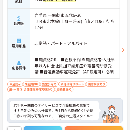
給料
岩手県 一関市 東五代6-30
ＪＲ東北本線(上野－盛岡)「山ノ目駅」徒歩
勤務地
17分
非常勤・パート・アルバイト
雇用形態
■無資格OK ■経験不問 ※無資格者:入社半
年以内に会社負担で認知症介護基礎研修受
応募要件
講 ■普通自動車運転免許（AT限定可）必須
車通勤可
未経験OK
残業少なめ
資格取得サポート
研修制度あり
産休･育休･介護休暇取得実績あり
交通費支給
岩手県一関市のデイサービスで介護職員の募集で
す！日勤のみのお仕事で、週1日から勤務OK！労働
日数の相談も可能なので、ご自分の生活スタイルに
合わせて働くことができます◎また、未経験の方で
も応募可能なので、これから介護業界に挑戦したい