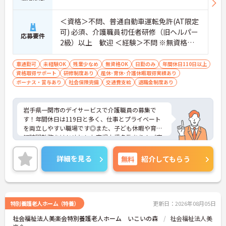
い待遇と福利厚生が魅力です】
・頑張りをしっかり還元する過去実績最大185万円
＜資格＞不問、普通自動車運転免許(AT限定
の賞与や配偶者・お子様への手厚い扶養手当を支給
可) 必須、介護職員初任者研修（旧ヘルパー
しています
応募要件
・宿泊費補助などが受けられる独自の「ツクイPLU
2級）以上 歓迎 ＜経験＞不問 ※無資格者:
S」や勤続3年以上の退職金制度を完備しています
入社半年以内に会社負担で認知症介護基礎
・社内規定の範囲内で髪色や髪型をはじめネイルや
研修受講
車通勤可
未経験OK
残業少なめ
無資格OK
日勤のみ
年間休日110日以上
まつげエクステが自由であり自分らしさを大切に働
資格取得サポート
研修制度あり
産休･育休･介護休暇取得実績あり
けます
ボーナス・賞与あり
社会保険完備
交通費支給
退職金制度あり
【有資格者のキャリアパス！手厚いチューター制度
と多彩な研修で専門性を高めます 】
・入社後1年間は専門のチューター（指導担当者）
岩手県一関市のデイサービスで介護職員の募集で
がマンツーマンで手厚くフォローするため新しい環
す！年間休日は119日と多く、仕事とプライベート
境でも安心です
を両立しやすい職場です◎また、子ども休暇や育児
・資格手当の支給や公的資格取得・自己啓発支援制
短時間勤務をはじめとした育児支援多数あり！ご家
度を通じて有資格者のさらなるステップアップを後
族がいる方でも安心して働くことができます！資格
押しします
取得支援制度や研修受講支援制度など、働きながら
詳細を見る
無料
紹介してもらう
・階層別研修や所属先以外の事業所で行う交換研修
スキルアップを目指せる環境が整っているのも嬉し
など豊富な教育プログラムで専門職としての成長を
いポイント♪ご興味のある方は面接ポイントをお伝
サポートしています
えしますので、お気軽にご連絡ください！
特別養護老人ホーム（特養）
更新日：2026年08月05日
社会福祉法人美楽会特別養護老人ホーム いこいの森
社会福祉法人美