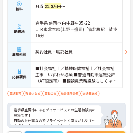
月収
21.0万円
～
給料
岩手県 盛岡市 向中野4-35-22
ＪＲ東北本線(上野－盛岡)「仙北町駅」徒歩
勤務地
16分
契約社員・嘱託社員
雇用形態
■社会福祉士／精神保健福祉士／社会福祉
主事 いずれか必須 ■普通自動車運転免許
応募要件
（AT限定可） ■相談員業務経験もしくは介
護業務経験(年数不問)
車通勤可
残業少なめ
日勤のみ
社会保険完備
交通費支給
岩手県盛岡市にあるデイサービスでの生活相談員の
募集です！
日勤のお仕事なのでプライベートと両立がしやすく
育児中の方にもおすすめの求人です。
全国に複数施設を運営している法人で安定性もあ