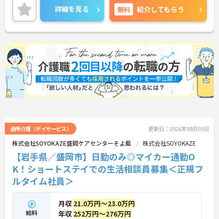
り、福利厚生も充実しています◎
詳細を見る
無料
紹介してもらう
ご興味のある方には、面接対策ポイントなど、さら
に詳細をお話しいたしますのでお気軽にご相談くだ
さい！
通所介護（デイサービス）
更新日：2026年08月05日
株式会社SOYOKAZE盛岡ケアセンターそよ風
株式会社SOYOKAZE
【岩手県／盛岡市】日勤のみ◎マイカー通勤O
K！ショートステイでの生活相談員募集＜正規フ
ルタイム社員＞
月収
21.0万円～23.0万円
給料
年収
252万円～276万円