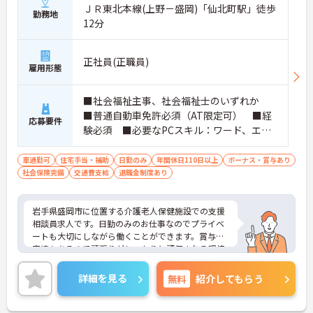
ＪＲ東北本線(上野－盛岡)「仙北町駅」徒歩
勤務地
12分
正社員(正職員)
雇用形態
■社会福祉主事、社会福祉士のいずれか
■普通自動車免許必須（AT限定可） ■経
応募要件
験必須 ■必要なPCスキル：ワード、エク
セルでの文書作成ができる方
車通勤可
住宅手当・補助
日勤のみ
年間休日110日以上
ボーナス・賞与あり
社会保険完備
交通費支給
退職金制度あり
岩手県盛岡市に位置する介護老人保健施設での支援
相談員求人です。日勤のみのお仕事なのでプライベ
ートも大切にしながら働くことができます。賞与の
実績もあるので頑張りがしっかりと評価される環境
です。ご興味のある方には、面接対策ポイント等、
さらに詳細をお話ししますのでお気軽にご相談くだ
詳細を見る
無料
紹介してもらう
さい！