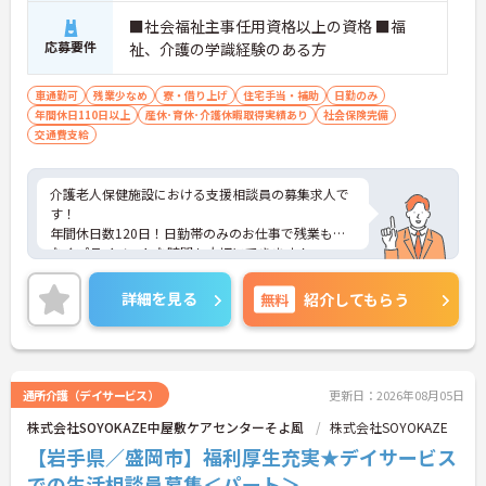
■社会福祉主事任用資格以上の資格 ■福
応募要件
祉、介護の学識経験のある方
車通勤可
残業少なめ
寮・借り上げ
住宅手当・補助
日勤のみ
年間休日110日以上
産休･育休･介護休暇取得実績あり
社会保険完備
交通費支給
介護老人保健施設における支援相談員の募集求人で
す！
年間休日数120日！日勤帯のみのお仕事で残業も少
なくプライベートな時間も大切にできます！
ご興味ある方には、面接のポイントなど、さらに詳
細をお話致しますのでお気軽にご相談ください。
詳細を見る
無料
紹介してもらう
通所介護（デイサービス）
更新日：2026年08月05日
株式会社SOYOKAZE中屋敷ケアセンターそよ風
株式会社SOYOKAZE
【岩手県／盛岡市】福利厚生充実★デイサービス
での生活相談員募集＜パート＞