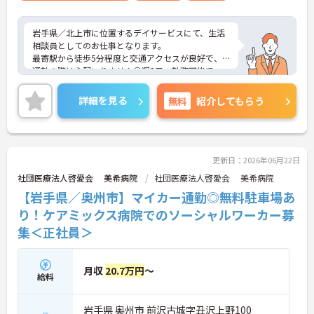
岩手県／北上市に位置するデイサービスにて、生活
相談員としてのお仕事となります。
最寄駅から徒歩5分程度と交通アクセスが良好で、
通勤の際は心配いりません◎週3日～勤務可能で、
日勤のみなのでご自身のご都合に合わせた働き方が
できます！
詳細を見る
無料
紹介してもらう
ご興味ある方は面接ポイントをお伝えしますので、
お気軽にお問い合わせください♪
更新日：2026年06月22日
社団医療法人啓愛会 美希病院
社団医療法人啓愛会 美希病院
【岩手県／奥州市】マイカー通勤◎無料駐車場あ
り！ケアミックス病院でのソーシャルワーカー募
集＜正社員＞
月収
20.7万円
～
給料
岩手県 奥州市 前沢古城字丑沢上野100