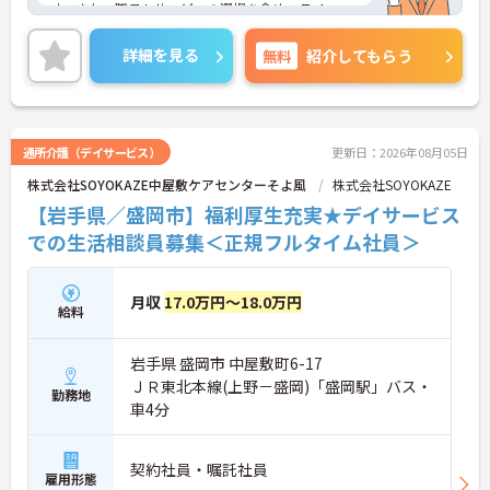
す。また、職員もサービスの選択を含め、ライフス
タイルに合わせた働き方の選択肢が多くあります。
入社時研修はもちろん、サービス・職種ごとに研修
詳細を見る
無料
紹介してもらう
カリキュラムが整っており学び成長できる環境で
す。
ご興味のある方は面接対策ポイントなどお話致しま
すのでお気軽にお問い合わせください。
通所介護（デイサービス）
更新日：2026年08月05日
株式会社SOYOKAZE中屋敷ケアセンターそよ風
株式会社SOYOKAZE
【岩手県／盛岡市】福利厚生充実★デイサービス
での生活相談員募集＜正規フルタイム社員＞
月収
17.0万円～18.0万円
給料
岩手県 盛岡市 中屋敷町6-17
ＪＲ東北本線(上野－盛岡)「盛岡駅」バス・
勤務地
車4分
契約社員・嘱託社員
雇用形態