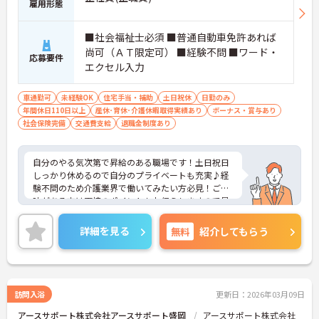
雇用形態
■社会福祉士必須 ■普通自動車免許あれば
尚可（ＡＴ限定可） ■経験不問 ■ワード・
応募要件
エクセル入力
車通勤可
未経験OK
住宅手当・補助
土日祝休
日勤のみ
年間休日110日以上
産休･育休･介護休暇取得実績あり
ボーナス・賞与あり
社会保険完備
交通費支給
退職金制度あり
自分のやる気次第で昇給のある職場です！土日祝日
しっかり休めるので自分のプライベートも充実♪経
験不問のため介護業界で働いてみたい方必見！ご興
味がある方は面接のポイントもお伝えしますので是
非ご応募ください！
詳細を見る
無料
紹介してもらう
訪問入浴
更新日：2026年03月09日
アースサポート株式会社アースサポート盛岡
アースサポート株式会社