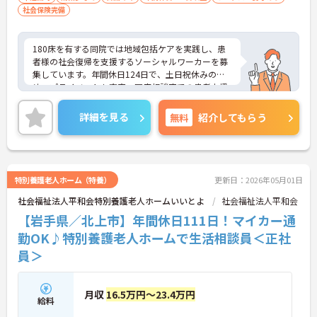
社会保険完備
180床を有する同院では地域包括ケアを実践し、患
者様の社会復帰を支援するソーシャルワーカーを募
集しています。年間休日124日で、土日祝休みのた
め、プライベートも充実。医療相談室での患者支援
や、地域の医療機関との連携を通じて、やりがいを
感じながら働ける環境が整っています。資格手当や
詳細を見る
無料
紹介してもらう
通勤手当も支給され、昇給賞与の実績もあります。
新しい知識を学び成長したい方、ITやICTを活用した
仕事に興味がある方に最適な職場です。ご興味のあ
る方には、面接対策ポイントなど、さらに詳細をお
話ししますのでお気軽にご相談ください！
特別養護老人ホーム（特養）
更新日：2026年05月01日
社会福祉法人平和会特別養護老人ホームいいとよ
社会福祉法人平和会
【岩手県／北上市】年間休日111日！マイカー通
勤OK♪特別養護老人ホームで生活相談員＜正社
員＞
月収
16.5万円～23.4万円
給料