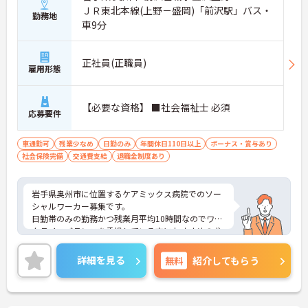
ＪＲ東北本線(上野－盛岡)「前沢駅」バス・
勤務地
車9分
正社員(正職員)
雇用形態
【必要な資格】 ■社会福祉士 必須
応募要件
車通勤可
残業少なめ
日勤のみ
年間休日110日以上
ボーナス・賞与あり
社会保険完備
交通費支給
退職金制度あり
岩手県奥州市に位置するケアミックス病院でのソー
シャルワーカー募集です。
日勤帯のみの勤務かつ残業月平均10時間なのでワー
クライフバランスを重視している方におすすめの求
人です♪
ご興味のある方はご面接のポイントお伝えしますの
詳細を見る
無料
紹介してもらう
でご気軽にお問合せください。