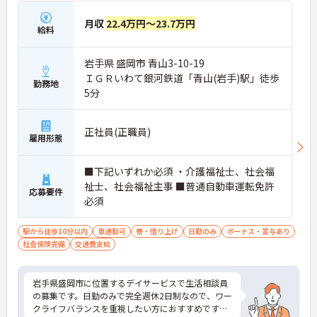
月収
22.4万円～23.7万円
給料
岩手県 盛岡市 青山3-10-19
ＩＧＲいわて銀河鉄道「青山(岩手)駅」徒歩
勤務地
5分
正社員(正職員)
雇用形態
■下記いずれか必須 ・介護福祉士、社会福
祉士、社会福祉主事 ■普通自動車運転免許
応募要件
必須
駅から徒歩10分以内
車通勤可
寮・借り上げ
日勤のみ
ボーナス・賞与あり
社会保険完備
交通費支給
岩手県盛岡市に位置するデイサービスで生活相談員
の募集です。日勤のみで完全週休2日制なので、ワー
クライフバランスを重視したい方におすすめです！