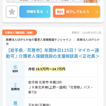
また、最寄駅から徒歩5分！駅チカなので通勤も快
適です♪ご興味のある方はご面接のポイントお伝え
しますのでご気軽にお問い合わせください。
詳細を見る
無料
紹介してもらう
介護老人保健施設（老健）
更新日：2026年03月11日
医療法人ほがらか会介護老人保健施設サンシャイン
医療法人ほがらか
会
【岩手県／花巻市】年間休日125日！マイカー通
勤可♪介護老人保健施設の支援相談員＜正社員＞
月収
18.5万円～24.7万円
給料
岩手県 花巻市 本館189
ＪＲ東北本線(上野－盛岡)「花巻駅」バス・
勤務地
車7分
正社員(正職員)