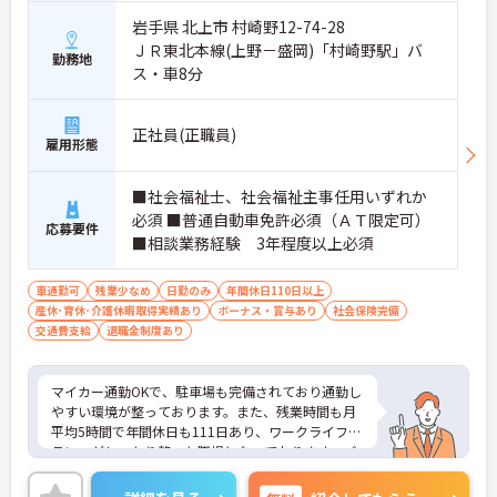
岩手県 北上市 村崎野12-74-28
ＪＲ東北本線(上野－盛岡)「村崎野駅」バ
勤務地
ス・車8分
正社員(正職員)
雇用形態
■社会福祉士、社会福祉主事任用いずれか
必須 ■普通自動車免許必須（ＡＴ限定可）
応募要件
■相談業務経験 3年程度以上必須
車通勤可
残業少なめ
日勤のみ
年間休日110日以上
産休･育休･介護休暇取得実績あり
ボーナス・賞与あり
社会保険完備
交通費支給
退職金制度あり
マイカー通勤OKで、駐車場も完備されており通勤し
やすい環境が整っております。また、残業時間も月
平均5時間で年間休日も111日あり、ワークライフバ
ランスがしっかり整った職場となっております。ご
興味のある方はご面接ポイントお伝えしますのでご
気軽にお問い合わせください。