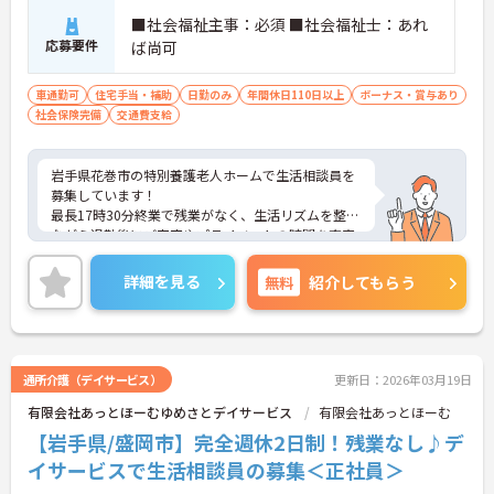
■社会福祉主事：必須 ■社会福祉士：あれ
応募要件
ば尚可
車通勤可
住宅手当・補助
日勤のみ
年間休日110日以上
ボーナス・賞与あり
社会保険完備
交通費支給
岩手県花巻市の特別養護老人ホームで生活相談員を
募集しています！
最長17時30分終業で残業がなく、生活リズムを整え
ながら退勤後にご家庭やプライベートの時間を充実
させることができます◎昇給・賞与制度あり！賞与
は4.7か月分と充実しており、仕事のモチベーション
詳細を見る
無料
紹介してもらう
にもつながります♪住宅手当や扶養手当等生活に嬉
しい制度も整っております！
ご興味のある方は、面接のポイントをお伝えします
のでお気軽にご連絡ください！
通所介護（デイサービス）
更新日：2026年03月19日
有限会社あっとほーむゆめさとデイサービス
有限会社あっとほーむ
【岩手県/盛岡市】完全週休2日制！残業なし♪デ
イサービスで生活相談員の募集＜正社員＞