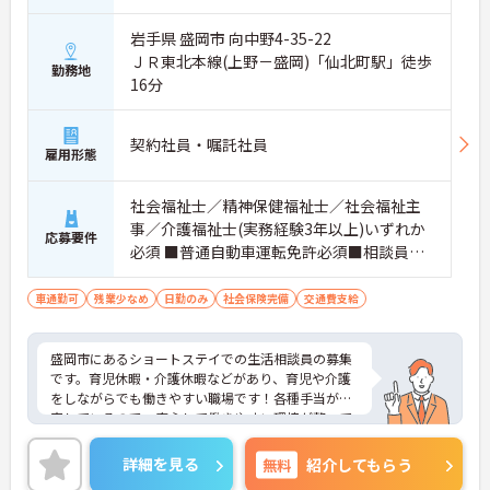
岩手県 盛岡市 向中野4-35-22
ＪＲ東北本線(上野－盛岡)「仙北町駅」徒歩
勤務地
16分
契約社員・嘱託社員
雇用形態
社会福祉士／精神保健福祉士／社会福祉主
事／介護福祉士(実務経験3年以上)いずれか
応募要件
必須 ■普通自動車運転免許必須■相談員業
務経験もしくは介護業務経験(年数不問)必須
車通勤可
残業少なめ
日勤のみ
社会保険完備
交通費支給
盛岡市にあるショートステイでの生活相談員の募集
です。育児休暇・介護休暇などがあり、育児や介護
をしながらでも働きやすい職場です！各種手当が充
実しているので、安心して働きやすい環境が整って
います♪ご興味ある方は面接ポイントをお伝えしま
すので、お気軽にご連絡ください。
詳細を見る
無料
紹介してもらう