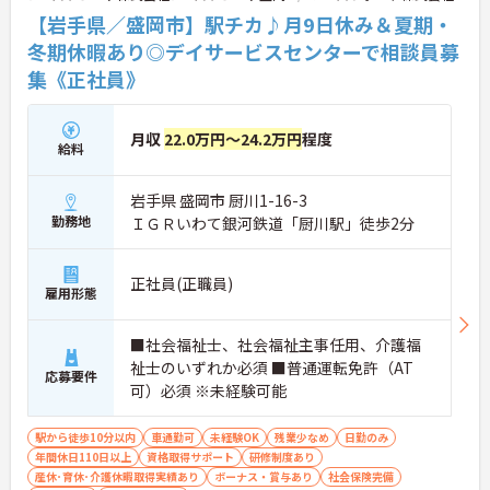
【岩手県／盛岡市】駅チカ♪月9日休み＆夏期・
冬期休暇あり◎デイサービスセンターで相談員募
集《正社員》
月収
22.0万円～24.2万円
程度
給料
岩手県 盛岡市 厨川1-16-3
勤務地
ＩＧＲいわて銀河鉄道「厨川駅」徒歩2分
正社員(正職員)
雇用形態
■社会福祉士、社会福祉主事任用、介護福
祉士のいずれか必須 ■普通運転免許（AT
応募要件
可）必須 ※未経験可能
駅から徒歩10分以内
車通勤可
未経験OK
残業少なめ
日勤のみ
年間休日110日以上
資格取得サポート
研修制度あり
産休･育休･介護休暇取得実績あり
ボーナス・賞与あり
社会保険完備