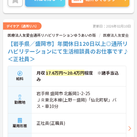
があるので、駐車場の確保や自己負担の必要はあり
ません！ご興味ある方は面接ポイントをお伝えしま
すので、お気軽にご連絡ください。
デイケア（通所リハ）
更新日：2026年02月10日
医療法人友愛会通所リハビリテーションゆうあいの街
医療法人友愛会
【岩手県／盛岡市】年間休日120日以上◎通所リ
ハビリテーションにて生活相談員のお仕事です♪
＜正社員＞
月収
17.6万円～20.4万円
程度 ※諸手当込
給料
み
岩手県 盛岡市 北飯岡1-2-25
ＪＲ東北本線(上野－盛岡)「仙北町駅」バ
勤務地
ス・車10分
正社員(正職員)
雇用形態