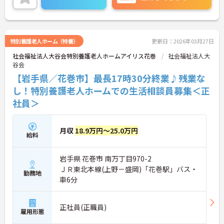
しやすいです。ご興味のある方には、面接対策ポイ
ントなど、さらに詳細をお話しいたしますのでお気
軽にご相談ください！
特別養護老人ホーム（特養）
更新日：2026年03月27日
社会福祉法人大谷会特別養護老人ホームアイリス花巻
社会福祉法人大
谷会
【岩手県／花巻市】最長17時30分終業♪残業な
し！特別養護老人ホームでの生活相談員募集＜正
社員＞
月収
18.9万円～25.0万円
給料
岩手県 花巻市 南万丁目970-2
ＪＲ東北本線(上野－盛岡)「花巻駅」バス・
勤務地
車6分
正社員(正職員)
雇用形態