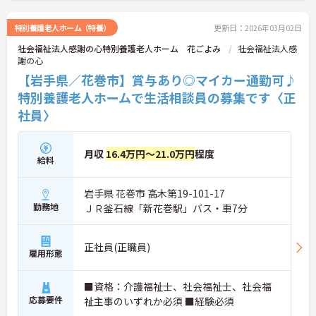
特別養護老人ホーム（特養）
更新日：2026年03月02日
社会福祉法人感謝の心特別養護老人ホーム 花ごよみ
社会福祉法人感
謝の心
【岩手県／花巻市】賞与あり◎マイカー通勤可♪
特別養護老人ホームで生活相談員の募集です〈正
社員〉
月収
16.4万円～21.0万円
程度
給料
岩手県 花巻市 高木第19-101-17
勤務地
ＪＲ釜石線「新花巻駅」バス・車7分
正社員(正職員)
雇用形態
■資格：介護福祉士、社会福祉士、社会福
応募要件
祉主事のいずれか必須 ■経験必須