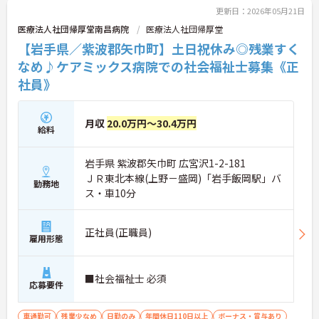
更新日：2026年05月21日
医療法人社団帰厚堂南昌病院
医療法人社団帰厚堂
【岩手県／紫波郡矢巾町】土日祝休み◎残業すく
なめ♪ケアミックス病院での社会福祉士募集《正
社員》
月収
20.0万円～30.4万円
給料
岩手県 紫波郡矢巾町 広宮沢1-2-181
ＪＲ東北本線(上野－盛岡)「岩手飯岡駅」バ
勤務地
ス・車10分
正社員(正職員)
雇用形態
■社会福祉士 必須
応募要件
車通勤可
残業少なめ
日勤のみ
年間休日110日以上
ボーナス・賞与あり