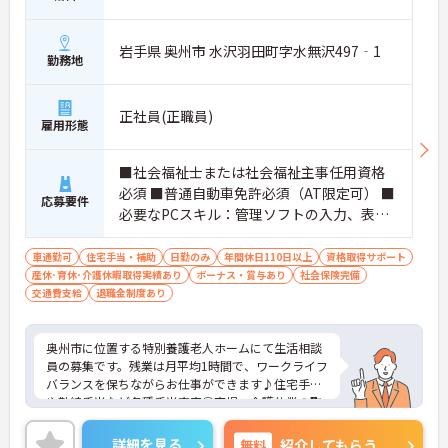
岩手県 奥州市 水沢羽田町字水無沢497‐1
勤務地
正社員(正職員)
雇用形態
■社会福祉士または社会福祉主事任用資格
必須 ■普通自動車免許必須（AT限定可） ■
応募要件
必要なPCスキル：管理ソフトの入力、表計
算ソフトの操作（文字・数字の入力）※文
書作成ができれば尚可
車通勤可
住宅手当・補助
日勤のみ
年間休日110日以上
資格取得サポート
産休･育休･介護休暇取得実績あり
ボーナス・賞与あり
社会保険完備
交通費支給
退職金制度あり
奥州市に位置する特別養護老人ホームにて生活相談
員の募集です。残業は月平均1時間で、ワークライフ
バランスを保ちながらお仕事ができます♪住宅手当
や勤続手当など各種手当充実◎育児・介護休業の取
得実績もあり、ライフステージの変化にも柔軟に対
応できる環境です♪マイカー通勤の際は無料駐車場
詳細を見る
無料
紹介してもらう