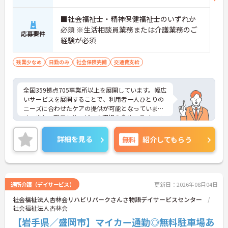
■社会福祉士・精神保健福祉士のいずれか
必須 ※生活相談員業務または介護業務のご
応募要件
経験が必須
残業少なめ
日勤のみ
社会保険完備
交通費支給
全国359拠点705事業所以上を展開しています。幅広
いサービスを展開することで、利用者一人ひとりの
ニーズに合わせたケアの提供が可能となっていま
す。また、職員もサービスの選択を含め、ライフス
タイルに合わせた働き方の選択肢が多くあります。
入社時研修はもちろん、サービス・職種ごとに研修
詳細を見る
無料
紹介してもらう
カリキュラムが整っており学び成長できる環境で
す。
ご興味のある方は面接対策ポイントなどお話致しま
すのでお気軽にお問い合わせください。
通所介護（デイサービス）
更新日：2026年08月04日
社会福祉法人杏林会リハビリパークさんさ物語デイサービスセンター
社会福祉法人杏林会
【岩手県／盛岡市】マイカー通勤◎無料駐車場あ