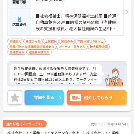
雇用形態
■社会福祉士、精神保健福祉士必須 ■普通
自動車免許必須 ■同様の業務経験（老健施
応募要件
設の支援相談員、老人福祉施設の生活相談
員等）があれば尚可
車通勤可
残業少なめ
土日祝休
日勤のみ
年間休日110日以上
産休･育休･介護休暇取得実績あり
ボーナス・賞与あり
社会保険完備
交通費支給
退職金制度あり
岩手県花巻市に位置する介護老人保健施設です。月
に1～2回程度、土日の当番勤務はありますが、完全
週休2日制＆年間休日120日以上あり、ワークライフ
バランスを重視した働き方が叶います。先輩スタッ
フによる丁寧なサポートもありますので、一度現場
を離れた方、ブランクのある方も安心です。ご興味
詳細を見る
無料
紹介してもらう
のある方には、面接対策ポイントなど、さらに詳細
をお話しいたしますのでお気軽にご相談ください！
通所介護（デイサービス）
更新日：2026年06月24日
株式会社ニチイ学館ニチイケアセンター北上
株式会社ニチイ学館