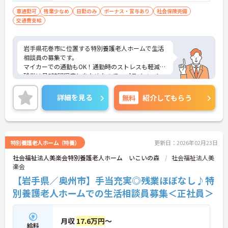
車通勤可
残業少なめ
日勤のみ
ボーナス・賞与あり
社会保険完備
交通費支給
岩手県花巻市に位置する特別養護老人ホームで生活
相談員の募集です。
マイカーでの通勤もOK！通勤時のストレスも軽減。
残業は月5時間程度と少なめなので、プライベート
と両立しやすい職場です。
また昇給や賞与制度があり、頑張りが評価されてし
詳細を見る
無料
紹介してもらう
っかりと還元されます。さらに資格手当や職務手当
もあるのは嬉しいポイントです！
こちらの求人にご興味がございましたら面接のポイ
ントもお伝えしますので是非ご応募お待ちしており
ます。
特別養護老人ホーム（特養）
更新日：2026年02月23日
社会福祉法人美楽会特別養護老人ホーム いこいの森
社会福祉法人美
楽会
【岩手県／奥州市】手当充実◎残業ほぼなし♪特
別養護老人ホームでの生活相談員募集＜正社員＞
月収
17.6万円
～
給料