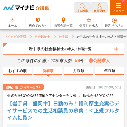
0
0
求人検索
会員登録
メニュー
ホーム
初めての方へ
面談会場一覧
保存した求人
最近見た求人
マイナビ介護職
社会福祉士
岩手県
岩手県の社会福祉士の求人・転職一
岩手県の社会福祉士
の求人・転職一覧
59
この条件の介護・福祉求人数
非公開求人
件 ＋
おすすめ順
新着順
月収順
年収順
通所介護（デイサービス）
更新日：2026年08月05日
株式会社SOYOKAZE盛岡ケアセンターそよ風
株式会社SOYOKAZE
【岩手県／盛岡市】日勤のみ！福利厚生充実◎デ
イサービスでの生活相談員の募集！＜正規フルタ
イム社員＞