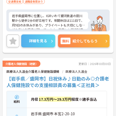
交通費支給
退職金制度あり
岩手県盛岡市に位置し、IGRいわて銀河鉄道の厨川
駅から徒歩1分の好立地です。年間休日は111日で、
月9日のお休みがあり、プライベートも大切にしな
がら働ける環境が整っています。充実した研修制度
があり、未経験者も安心してスタートできるサポー
ト体制が整っています。特に、資格取りたての方や
詳細を見る
無料
紹介してもらう
未経験の方に向いており、地域社会に貢献したい方
に最適な職場です。大手法人ならではの福利厚生等
待遇面の良さも魅力♪ご興味のある方には、面接対
策ポイントなど、さらに詳細をお話ししますのでお
気軽にご相談ください！
介護老人保健施設（老健）
更新日：2026年03月03日
医療法人久遠会介護老人保健施設銀楊
医療法人久遠会
【岩手県／盛岡市】日祝休み♪日勤のみ◎介護老
人保健施設での支援相談員の募集＜正社員＞
月収
17.3万円～29.3万円
程度※諸手当込
給料
岩手県 盛岡市 本宮2-20-10