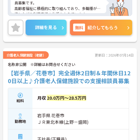
員募集です。
高齢者福祉に積極的に取り組んでおり、多職種が連
携しながら利用者様の生活を支えています。
マイカー通勤OKかつ交通費支給ありなので様々な通
勤手段から検討いただけます♪
詳細を見る
無料
紹介してもらう
経験不問のため、資格を活かして新たなキャリアに
挑戦したい方にもおすすめです。定年65歳・再雇用
制度ありと、長く働き続けやすい環境も魅力です。
ご興味のある方はご面接のポイントお伝えしますの
でご気軽にお問合せください。
介護老人保健施設（老健）
更新日：2026年07月14日
名称非公開 ※詳細はお問合せください
【岩手県／花巻市】完全週休2日制＆年間休日12
0日以上♪介護老人保健施設での支援相談員募集
月収
20.0万円～28.5万円
給料
岩手県 花巻市
勤務地
ＪＲ東北本線(上野－盛岡)
正社員(正職員)