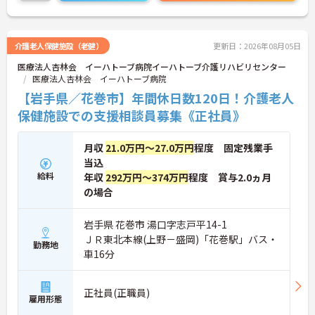
介護老人保健施設（老健）
更新日：2026年08月05日
医療法人杏林会 イーハトーブ病院イーハトーブ介護リハビリセンター
医療法人杏林会 イーハトーブ病院
【岩手県／花巻市】年間休日数120日！介護老人
保健施設での支援相談員募集《正社員》
月収
21.0万円～27.0万円
程度 固定残業手
当込
給料
年収
292万円～374万円
程度 賞与2.0ヵ月
の場合
岩手県 花巻市 湯口字志戸平14-1
ＪＲ東北本線(上野－盛岡)「花巻駅」バス・
勤務地
車16分
正社員(正職員)
雇用形態