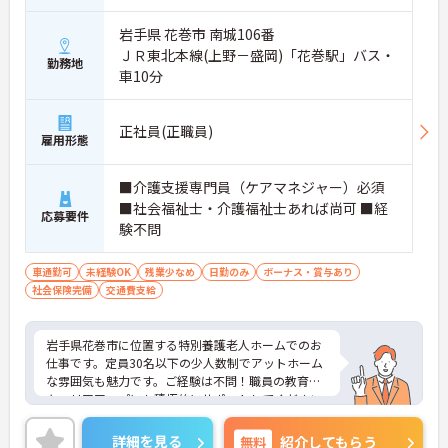
岩手県 花巻市 南城106番
ＪＲ東北本線(上野－盛岡)「花巻駅」バス・
勤務地
車10分
正社員(正職員)
雇用形態
■介護支援専門員（ケアマネジャー）必須
■社会福祉士・介護福祉士あれば尚可 ■経
応募要件
験不問
車通勤可
未経験OK
残業少なめ
日勤のみ
ボーナス・賞与あり
社会保険完備
交通費支給
岩手県花巻市に位置する特別養護老人ホームでのお
仕事です。定員30名以下の少人数制でアットホーム
な雰囲気も魅力です。ご経験は不問！職員の教育と
キャリアアップにも積極的にサポートしてください
ますので働きながらスキルアップが目指せます。月3
日の希望休も考慮があり、プライベートとの両立も
詳細を見る
無料
紹介してもらう