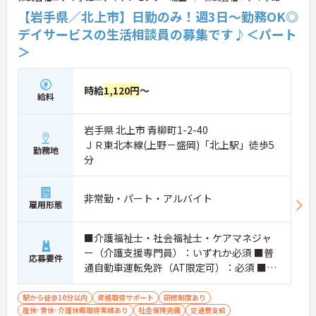
【岩手県／北上市】日勤のみ！週3日～勤務OK◎
デイサービスの生活相談員の募集です♪＜パート
＞
時給
1,120円
～
給料
岩手県 北上市 青柳町1-2-40
ＪＲ東北本線(上野－盛岡)「北上駅」徒歩5
勤務地
分
非常勤・パート・アルバイト
雇用形態
■介護福祉士・社会福祉士・ケアマネジャ
ー（介護支援専門員）：いずれか必須 ■普
応募要件
通自動車運転免許（AT限定可）：必須 ■介
護相談業務・介護経験1年以上または相談員
の相談員の業務経験が半年以上：必須
駅から徒歩10分以内
資格取得サポート
研修制度あり
産休･育休･介護休暇取得実績あり
社会保険完備
交通費支給