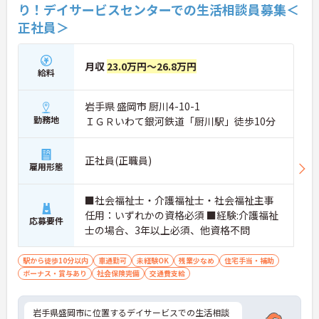
り！デイサービスセンターでの生活相談員募集＜
正社員＞
月収
23.0万円～26.8万円
給料
岩手県 盛岡市 厨川4-10-1
勤務地
ＩＧＲいわて銀河鉄道「厨川駅」徒歩10分
正社員(正職員)
雇用形態
■社会福祉士・介護福祉士・社会福祉主事
任用：いずれかの資格必須 ■経験:介護福祉
応募要件
士の場合、3年以上必須、他資格不問
駅から徒歩10分以内
車通勤可
未経験OK
残業少なめ
住宅手当・補助
ボーナス・賞与あり
社会保険完備
交通費支給
岩手県盛岡市に位置するデイサービスでの生活相談