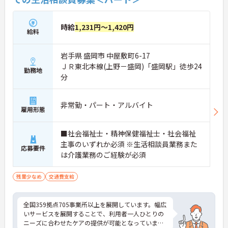
時給
1,231円～1,420円
給料
岩手県 盛岡市 中屋敷町6-17
ＪＲ東北本線(上野－盛岡)「盛岡駅」徒歩24
勤務地
分
非常勤・パート・アルバイト
雇用形態
■社会福祉士・精神保健福祉士・社会福祉
主事のいずれか必須 ※生活相談員業務また
応募要件
は介護業務のご経験が必須
残業少なめ
交通費支給
全国359拠点705事業所以上を展開しています。幅広
いサービスを展開することで、利用者一人ひとりの
ニーズに合わせたケアの提供が可能となっていま