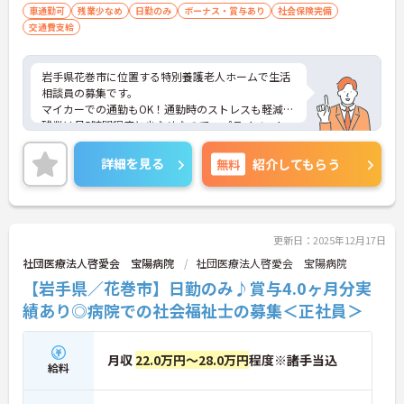
車通勤可
残業少なめ
日勤のみ
ボーナス・賞与あり
社会保険完備
交通費支給
岩手県花巻市に位置する特別養護老人ホームで生活
相談員の募集です。
マイカーでの通勤もOK！通勤時のストレスも軽減。
残業は月5時間程度と少なめなので、プライベート
と両立しやすい職場です。
また昇給や賞与制度があり、頑張りが評価されてし
詳細を見る
無料
紹介してもらう
っかりと還元されます。さらに資格手当や職務手当
もあるのは嬉しいポイントです！
こちらの求人にご興味がございましたら面接のポイ
ントもお伝えしますので是非ご応募お待ちしており
ます。
更新日：2025年12月17日
社団医療法人啓愛会 宝陽病院
社団医療法人啓愛会 宝陽病院
【岩手県／花巻市】日勤のみ♪賞与4.0ヶ月分実
績あり◎病院での社会福祉士の募集＜正社員＞
月収
22.0万円～28.0万円
程度※諸手当込
給料