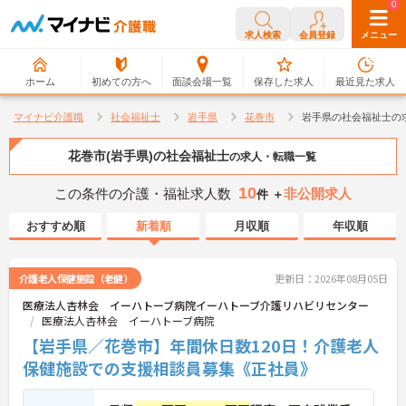
0
0
求人検索
会員登録
メニュー
ホーム
初めての方へ
面談会場一覧
保存した求人
最近見た求人
マイナビ介護職
社会福祉士
岩手県
花巻市
岩手県の社会福祉士の
花巻市(岩手県)の社会福祉士
の求人・転職一覧
10
この条件の介護・福祉求人数
非公開求人
件 ＋
おすすめ順
新着順
月収順
年収順
介護老人保健施設（老健）
更新日：2026年08月05日
医療法人杏林会 イーハトーブ病院イーハトーブ介護リハビリセンター
医療法人杏林会 イーハトーブ病院
【岩手県／花巻市】年間休日数120日！介護老人
保健施設での支援相談員募集《正社員》