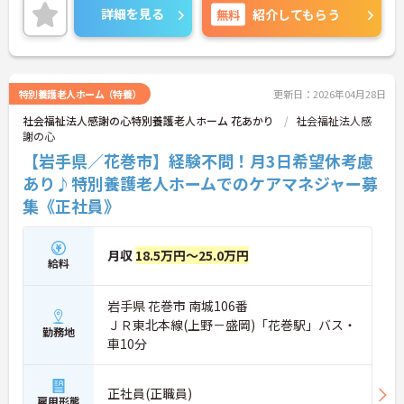
を離れた方、ブランクのある方も安心です。ご興味
詳細を見る
無料
紹介してもらう
のある方には、面接対策ポイントなど、さらに詳細
をお話しいたしますのでお気軽にご相談ください！
特別養護老人ホーム（特養）
更新日：2026年04月28日
社会福祉法人感謝の心特別養護老人ホーム 花あかり
社会福祉法人感
謝の心
【岩手県／花巻市】経験不問！月3日希望休考慮
あり♪特別養護老人ホームでのケアマネジャー募
集《正社員》
月収
18.5万円～25.0万円
給料
岩手県 花巻市 南城106番
ＪＲ東北本線(上野－盛岡)「花巻駅」バス・
勤務地
車10分
正社員(正職員)
雇用形態