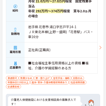
月収
21.0万円～27.0万円
程度 固定残業手
当込
給料
年収
292万円～374万円
程度 賞与2.0ヵ月
の場合
岩手県 花巻市 湯口字志戸平14-1
ＪＲ東北本線(上野－盛岡)「花巻駅」バス・
勤務地
車16分
正社員(正職員)
雇用形態
■社会福祉主事任用資格以上の資格 ■福
応募要件
祉、介護の学識経験のある方
車通勤可
残業少なめ
寮・借り上げ
住宅手当・補助
日勤のみ
年間休日110日以上
産休･育休･介護休暇取得実績あり
社会保険完備
交通費支給
介護老人保健施設における支援相談員の募集求人で
す！