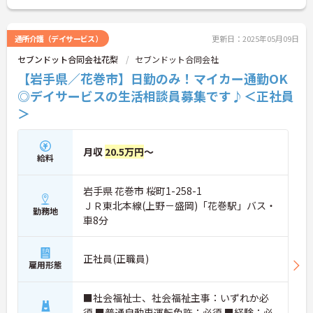
助成や退職金制度、保養施設優待利用などの福利厚
生も魅力です。
＜通勤も快適♪＞車通勤可能で駐車場も無料で利用
通所介護（デイサービス）
更新日：2025年05月09日
できます。
セブンドット合同会社花梨
セブンドット合同会社
ご興味のある方には、面接対策ポイントなど、さら
に詳細をお話しいたしますので、お気軽にご相談く
【岩手県／花巻市】日勤のみ！マイカー通勤OK
ださい。
◎デイサービスの生活相談員募集です♪＜正社員
＞
月収
20.5万円
～
給料
岩手県 花巻市 桜町1-258-1
ＪＲ東北本線(上野－盛岡)「花巻駅」バス・
勤務地
車8分
正社員(正職員)
雇用形態
■社会福祉士、社会福祉主事：いずれか必
須 ■普通自動車運転免許：必須 ■経験：必