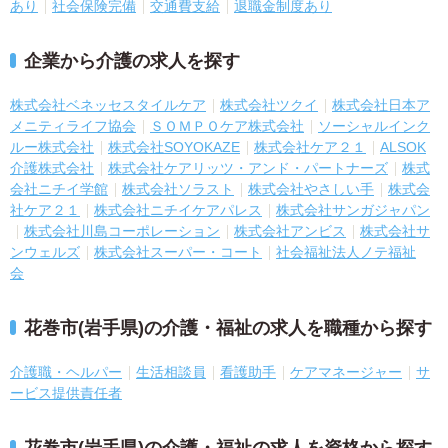
あり
社会保険完備
交通費支給
退職金制度あり
企業から介護の求人を探す
株式会社ベネッセスタイルケア
株式会社ツクイ
株式会社日本ア
メニティライフ協会
ＳＯＭＰＯケア株式会社
ソーシャルインク
ルー株式会社
株式会社SOYOKAZE
株式会社ケア２１
ALSOK
介護株式会社
株式会社ケアリッツ・アンド・パートナーズ
株式
会社ニチイ学館
株式会社ソラスト
株式会社やさしい手
株式会
社ケア２１
株式会社ニチイケアパレス
株式会社サンガジャパン
株式会社川島コーポレーション
株式会社アンビス
株式会社サ
ンウェルズ
株式会社スーパー・コート
社会福祉法人ノテ福祉
会
花巻市(岩手県)の介護・福祉の求人を職種から探す
介護職・ヘルパー
生活相談員
看護助手
ケアマネージャー
サ
ービス提供責任者