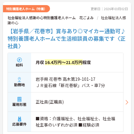
特別養護老人ホーム（特養）
更新日：2026年03月02日
社会福祉法人感謝の心特別養護老人ホーム 花ごよみ
社会福祉法人感
謝の心
【岩手県／花巻市】賞与あり◎マイカー通勤可♪
特別養護老人ホームで生活相談員の募集です〈正
社員〉
月収
16.4万円～21.0万円
程度
給料
岩手県 花巻市 高木第19-101-17
勤務地
ＪＲ釜石線「新花巻駅」バス・車7分
正社員(正職員)
雇用形態
■資格：介護福祉士、社会福祉士、社会福
応募要件
祉主事のいずれか必須 ■経験必須