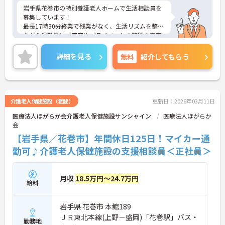
岩手県花巻市の特別養護老人ホームで生活相談員を
募集しています！
最長17時30分終業で残業がなく、生活リズムを整え
ながら退勤後にご家庭やプライベートの時間を充実
させることができます◎昇給・賞与制度あり！賞与
は4.7か月分と充実しており、仕事のモチベーション
詳細を見る
無料
紹介してもらう
にもつながります♪住宅手当や扶養手当等生活に嬉
しい制度も整っております！
ご興味のある方は、面接のポイントをお伝えします
のでお気軽にご連絡ください！
介護老人保健施設（老健）
更新日：2026年03月11日
医療法人ほがらか会介護老人保健施設サンシャイン
医療法人ほがらか
会
【岩手県／花巻市】年間休日125日！マイカー通
勤可♪介護老人保健施設の支援相談員＜正社員＞
月収
18.5万円～24.7万円
給料
岩手県 花巻市 本館189
ＪＲ東北本線(上野－盛岡)「花巻駅」バス・
勤務地