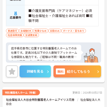
■介護支援専門員（ケアマネジャー）必須
■社会福祉士・介護福祉士あれば尚可 ■経
応募要件
験不問
車通勤可
未経験OK
残業少なめ
日勤のみ
ボーナス・賞与あり
社会保険完備
交通費支給
岩手県花巻市に位置する特別養護老人ホームでのお
仕事です。定員30名以下の少人数制でアットホーム
な雰囲気も魅力です。ご経験は不問！職員の教育と
キャリアアップにも積極的にサポートしてください
ますので働きながらスキルアップが目指せます。月3
日の希望休も考慮があり、プライベートとの両立も
詳細を見る
無料
紹介してもらう
しやすいです。ご興味のある方には、面接対策ポイ
ントなど、さらに詳細をお話しいたしますのでお気
軽にご相談ください！
特別養護老人ホーム（特養）
更新日：2026年03月27日
社会福祉法人大谷会特別養護老人ホームアイリス花巻
社会福祉法人大
谷会