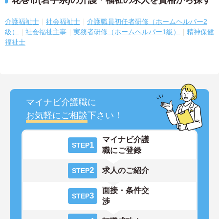
花巻市(岩手県)の介護・福祉の求人を資格から探す
介護福祉士
社会福祉士
介護職員初任者研修（ホームヘルパー2
級）
社会福祉主事
実務者研修（ホームヘルパー1級）
精神保健
福祉士
マイナビ介護職に
お気軽にご相談
下さい！
マイナビ介護
1
STEP
職にご登録
2
求人のご紹介
STEP
面接・条件交
3
STEP
渉