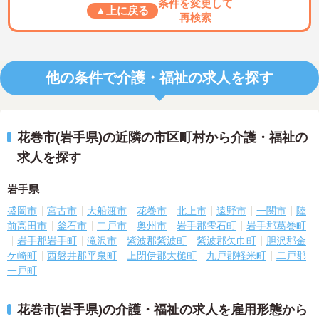
条件を変更して
▲上に戻る
再検索
他の条件で介護・福祉の求人を探す
花巻市(岩手県)の近隣の市区町村から介護・福祉の
求人を探す
岩手県
盛岡市
宮古市
大船渡市
花巻市
北上市
遠野市
一関市
陸
前高田市
釜石市
二戸市
奥州市
岩手郡雫石町
岩手郡葛巻町
岩手郡岩手町
滝沢市
紫波郡紫波町
紫波郡矢巾町
胆沢郡金
ケ崎町
西磐井郡平泉町
上閉伊郡大槌町
九戸郡軽米町
二戸郡
一戸町
花巻市(岩手県)の介護・福祉の求人を雇用形態から