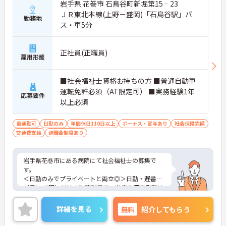
岩手県 花巻市 石鳥谷町新堀第15‐23
ＪＲ東北本線(上野－盛岡)「石鳥谷駅」バ
勤務地
ス・車5分
正社員(正職員)
雇用形態
■社会福祉士資格お持ちの方 ■普通自動車
運転免許必須（AT限定可） ■実務経験1年
応募要件
以上必須
車通勤可
日勤のみ
年間休日110日以上
ボーナス・賞与あり
社会保険完備
交通費支給
退職金制度あり
岩手県花巻市にある病院にて社会福祉士の募集で
す。
＜日勤のみでプライベートと両立◎＞日勤・遅番
（月1～2回）だけの勤務形態で、当直や深夜業務は
ありません。家庭やプライベートと両立しやすい働
き方が可能です。
詳細を見る
無料
紹介してもらう
＜手厚い休暇・福利厚生制度＞年間休日117日、夏
季休暇・年末年始休暇など休暇制度が充実。医療費