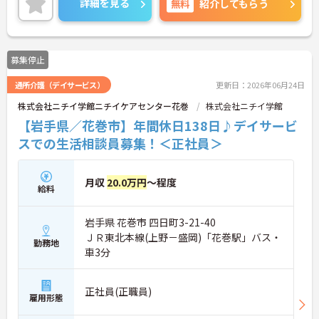
詳細を見る
無料
紹介してもらう
募集停止
通所介護（デイサービス）
更新日：2026年06月24日
株式会社ニチイ学館ニチイケアセンター花巻
株式会社ニチイ学館
【岩手県／花巻市】年間休日138日♪デイサービ
スでの生活相談員募集！＜正社員＞
月収
20.0万円
～程度
給料
岩手県 花巻市 四日町3-21-40
ＪＲ東北本線(上野－盛岡)「花巻駅」バス・
勤務地
車3分
正社員(正職員)
雇用形態