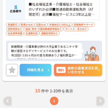
■社会福祉主事・介護福祉士・社会福祉士
のいずれか必須■普通自動車運転免許（AT
応募要件
限定可）必須■福祉サービスに3年以上従事
した経験がある方
車通勤可
残業少なめ
日勤のみ
年間休日110日以上
資格取得サポート
研修制度あり
産休･育休･介護休暇取得実績あり
ボーナス・賞与あり
社会保険完備
交通費支給
退職金制度あり
医療関連・介護事業分野の大手企業であるニチイ学
館が運営するデイサービスでのお仕事です。
年2回計 3.80ヶ月分の賞与実績あり♪福利厚生が整
った環境での就業です！
ご興味のある方には、面接対策ポイントなど、さら
最新の募集状況を問
に詳細をお話ししますのでお気軽にご相談くださ
詳細を見る
無料
い合わせる
い！
10
件中 1-10件を表示
1