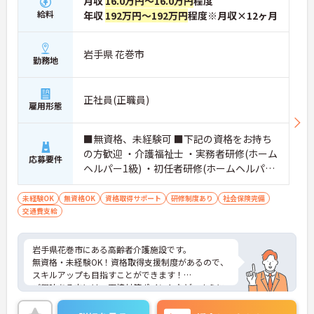
月収
16.0万円～16.0万円
程度
給料
年収
192万円～192万円
程度※月収×12ヶ月
岩手県 花巻市
勤務地
正社員(正職員)
雇用形態
■無資格、未経験可 ■下記の資格をお持ち
の方歓迎 ・介護福祉士 ・実務者研修(ホーム
応募要件
ヘルパー1級) ・初任者研修(ホームヘルパー
2級) ・社会福祉士 ・社会福祉主事 ・精神保
健福祉士 ■普通自動車免(AT限定可)をお持
未経験OK
無資格OK
資格取得サポート
研修制度あり
社会保険完備
交通費支給
ちの方歓迎
岩手県花巻市にある高齢者介護施設です。
無資格・未経験OK！資格取得支援制度があるので、
スキルアップも目指すことができます！
ご興味ある方には、面接対策ポイントなど、さらに
詳細をお話しいたしますのでお気軽にご相談くださ
い。