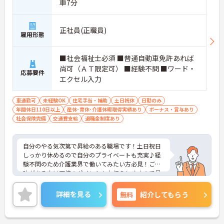
車7分
正社員(正職員)
雇用形態
■社会福祉士必須 ■普通自動車免許あれば
尚可（ＡＴ限定可） ■経験不問 ■ワード・
応募要件
エクセル入力
車通勤可
未経験OK
住宅手当・補助
土日祝休
日勤のみ
年間休日110日以上
産休･育休･介護休暇取得実績あり
ボーナス・賞与あり
社会保険完備
交通費支給
退職金制度あり
自分のやる気次第で昇給のある職場です！土日祝日
しっかり休めるので自分のプライベートも充実♪経
験不問のため介護業界で働いてみたい方必見！ご興
味がある方は面接のポイントもお伝えしますので是
非ご応募ください！
詳細を見る
無料
紹介してもらう