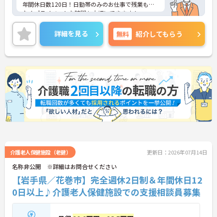
年間休日数120日！日勤帯のみのお仕事で残業も少
なくプライベートな時間も大切にできます！
ご興味ある方には、面接のポイントなど、さらに詳
細をお話致しますのでお気軽にご相談ください。
詳細を見る
無料
紹介してもらう
介護老人保健施設（老健）
更新日：2026年07月14日
名称非公開 ※詳細はお問合せください
【岩手県／花巻市】完全週休2日制＆年間休日12
0日以上♪介護老人保健施設での支援相談員募集