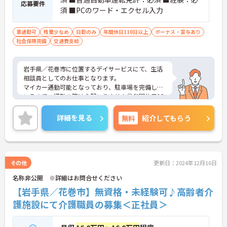
応募要件
須 ■PCのワード・エクセル入力
車通勤可
残業少なめ
日勤のみ
年間休日110日以上
ボーナス・賞与あり
社会保険完備
交通費支給
岩手県／花巻市に位置するデイサービスにて、生活
相談員としてのお仕事となります。
マイカー通勤可能となっており、駐車場を完備して
いるので、通勤の際は心配いりません◎年間休日12
0日ほどあり、年末年始休暇やお盆休みなど充実し
ております♪
詳細を見る
無料
紹介してもらう
ご興味ある方は面接ポイントをお伝えしますので、
お気軽にお問い合わせください♪
その他
更新日：2024年12月16日
名称非公開 ※詳細はお問合せください
【岩手県／花巻市】無資格・未経験可♪高齢者介
護施設にて介護職員の募集＜正社員＞