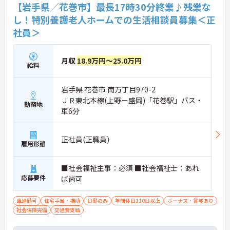
【岩手県／花巻市】最長17時30分終業♪残業な
し！特別養護老人ホームでの生活相談員募集＜正
社員＞
月収
18.9万円～25.0万円
給料
岩手県 花巻市 南万丁目970-2
ＪＲ東北本線(上野－盛岡)「花巻駅」バス・
勤務地
車6分
正社員(正職員)
雇用形態
■社会福祉主事：必須 ■社会福祉士：あれ
応募要件
ば尚可
車通勤可
住宅手当・補助
日勤のみ
年間休日110日以上
ボーナス・賞与あり
社会保険完備
交通費支給