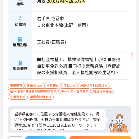
月収
20.0万円～28.5万円
給料
岩手県 花巻市
勤務地
ＪＲ東北本線(上野－盛岡)
正社員(正職員)
雇用形態
■社会福祉士、精神保健福祉士必須 ■普通
自動車免許必須 ■同様の業務経験（老健施
応募要件
設の支援相談員、老人福祉施設の生活相談
員等）があれば尚可
車通勤可
残業少なめ
土日祝休
日勤のみ
年間休日110日以上
産休･育休･介護休暇取得実績あり
ボーナス・賞与あり
社会保険完備
交通費支給
退職金制度あり
岩手県花巻市に位置する介護老人保健施設です。月
に1～2回程度、土日の当番勤務はありますが、完全
週休2日制＆年間休日120日以上あり、ワークライフ
バランスを重視した働き方が叶います。先輩スタッ
フによる丁寧なサポートもありますので、一度現場