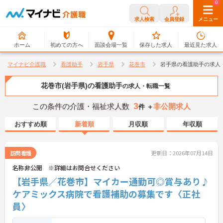
0
0
求人検索
会員登録
メニュー
ホーム
初めての方へ
面談会場一覧
保存した求人
最近見た求人
マイナビ介護職
看護助手
岩手県
花巻市
岩手県の看護助手の求人
花巻市(岩手県)の看護助手
の求人・転職一覧
3
この条件の介護・福祉求人数
非公開求人
件 ＋
おすすめ順
新着順
月収順
年収順
訪問看護
更新日：2026年07月14日
名称非公開 ※詳細はお問合せください
【岩手県／花巻市】マイカー通勤可◎賞与あり♪
ケアミックス病院で看護補助の募集です〈正社
員〉