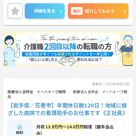
しいポイントです◎
ご興味ある方には、面接対策ポイントなど、さらに
詳細を見る
無料
紹介してもらう
詳細をお話しいたしますのでお気軽にご相談くださ
い！
更新日：2025年06月13日
医療法人杏林会 イーハトーブ病院
医療法人杏林会 イーハトーブ病
院
【岩手県／花巻市】年間休日数120日！地域に根
ざした病院での看護助手のお仕事です《正社員》
月収
13.9万円～14.0万円
程度（諸手当込
給料
み）