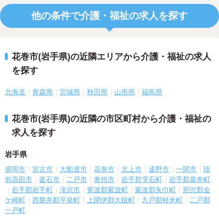
他の条件で介護・福祉の求人を探す
花巻市(岩手県)の近隣エリアから介護・福祉の求人
を探す
北海道
青森県
宮城県
秋田県
山形県
福島県
花巻市(岩手県)の近隣の市区町村から介護・福祉の
求人を探す
岩手県
盛岡市
宮古市
大船渡市
花巻市
北上市
遠野市
一関市
陸
前高田市
釜石市
二戸市
奥州市
岩手郡雫石町
岩手郡葛巻町
岩手郡岩手町
滝沢市
紫波郡紫波町
紫波郡矢巾町
胆沢郡金
ケ崎町
西磐井郡平泉町
上閉伊郡大槌町
九戸郡軽米町
二戸郡
一戸町