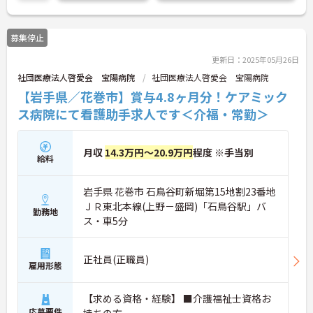
募集停止
更新日：2025年05月26日
社団医療法人啓愛会 宝陽病院
社団医療法人啓愛会 宝陽病院
【岩手県／花巻市】賞与4.8ヶ月分！ケアミック
ス病院にて看護助手求人です＜介福・常勤＞
月収
14.3万円～20.9万円
程度 ※手当別
給料
岩手県 花巻市 石鳥谷町新堀第15地割23番地
ＪＲ東北本線(上野－盛岡)「石鳥谷駅」バ
勤務地
ス・車5分
正社員(正職員)
雇用形態
【求める資格・経験】 ■介護福祉士資格お
応募要件