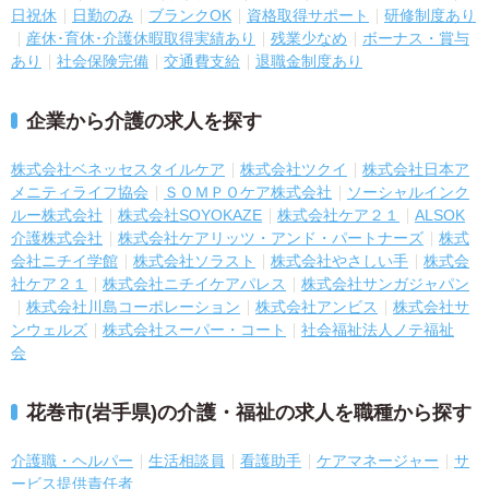
日祝休
日勤のみ
ブランクOK
資格取得サポート
研修制度あり
産休･育休･介護休暇取得実績あり
残業少なめ
ボーナス・賞与
あり
社会保険完備
交通費支給
退職金制度あり
企業から介護の求人を探す
株式会社ベネッセスタイルケア
株式会社ツクイ
株式会社日本ア
メニティライフ協会
ＳＯＭＰＯケア株式会社
ソーシャルインク
ルー株式会社
株式会社SOYOKAZE
株式会社ケア２１
ALSOK
介護株式会社
株式会社ケアリッツ・アンド・パートナーズ
株式
会社ニチイ学館
株式会社ソラスト
株式会社やさしい手
株式会
社ケア２１
株式会社ニチイケアパレス
株式会社サンガジャパン
株式会社川島コーポレーション
株式会社アンビス
株式会社サ
ンウェルズ
株式会社スーパー・コート
社会福祉法人ノテ福祉
会
花巻市(岩手県)の介護・福祉の求人を職種から探す
介護職・ヘルパー
生活相談員
看護助手
ケアマネージャー
サ
ービス提供責任者