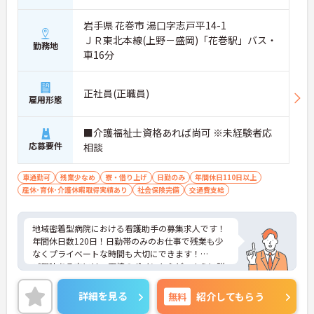
岩手県 花巻市 湯口字志戸平14-1
ＪＲ東北本線(上野－盛岡)「花巻駅」バス・
勤務地
車16分
正社員(正職員)
雇用形態
■介護福祉士資格あれば尚可 ※未経験者応
応募要件
相談
車通勤可
残業少なめ
寮・借り上げ
日勤のみ
年間休日110日以上
産休･育休･介護休暇取得実績あり
社会保険完備
交通費支給
地域密着型病院における看護助手の募集求人です！
年間休日数120日！日勤帯のみのお仕事で残業も少
なくプライベートな時間も大切にできます！
ご興味ある方には、面接のポイントなど、さらに詳
細をお話致しますのでお気軽にご相談ください。
詳細を見る
無料
紹介してもらう