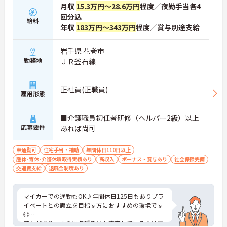
月収
15.3万円～28.6万円
程度／夜勤手当各4
回分込
給料
年収
183万円～343万円
程度／賞与別途支給
岩手県 花巻市
勤務地
ＪＲ釜石線
正社員(正職員)
雇用形態
■介護職員初任者研修（ヘルパー2級）以上
応募要件
あれば尚可
車通勤可
住宅手当・補助
年間休日110日以上
産休･育休･介護休暇取得実績あり
高収入
ボーナス・賞与あり
社会保険完備
交通費支給
退職金制度あり
マイカーでの通勤もOK♪年間休日125日もありプラ
イベートとの両立を目指す方におすすめの環境です
◎
賞与があり、さらに各種手当も充実しているのは嬉