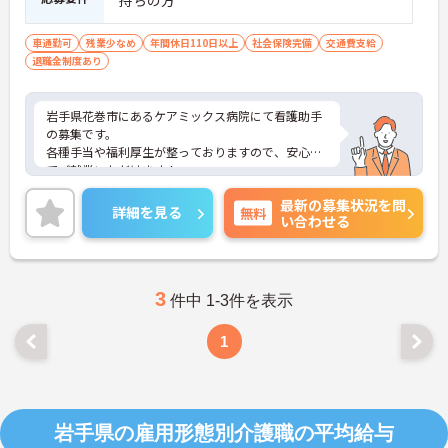
持ちの方
車通勤可
残業少なめ
年間休日110日以上
社会保険完備
交通費支給
退職金制度あり
岩手県花巻市にあるケアミックス病院にて看護助手
の募集です。
各種手当や福利厚生が整っておりますので、安心し
てご就業いただけます！
ご興味のある方には、面接対策ポイントなど、さら
最新の募集状況を問
に詳細をお話しいたしますので、お気軽にご相談く
詳細を見る
無料
い合わせる
ださい。
3
件中 1-3件を表示
1
岩手県の雇用形態別介護職の平均給与